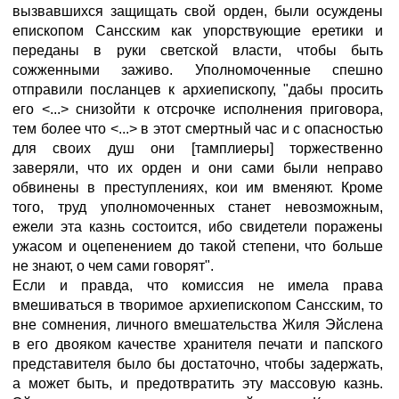
вызвавшихся защищать свой орден, были осуждены
епископом Сансским как упорствующие еретики и
переданы в руки светской власти, чтобы быть
сожженными заживо. Уполномоченные спешно
отправили посланцев к архиепископу, "дабы просить
его <...> снизойти к отсрочке исполнения приговора,
тем более что <...> в этот смертный час и с опасностью
для своих душ они [тамплиеры] торжественно
заверяли, что их орден и они сами были неправо
обвинены в преступлениях, кои им вменяют. Кроме
того, труд уполномоченных станет невозможным,
ежели эта казнь состоится, ибо свидетели поражены
ужасом и оцепенением до такой степени, что больше
не знают, о чем сами говорят".
Если и правда, что комиссия не имела права
вмешиваться в творимое архиепископом Сансским, то
вне сомнения, личного вмешательства Жиля Эйслена
в его двояком качестве хранителя печати и папского
представителя было бы достаточно, чтобы задержать,
а может быть, и предотвратить эту массовую казнь.