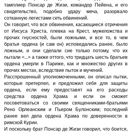
тамплиер Понсар де Жизи, командор Пейена, и его
свидетельство, подобно удару меча, разорвало
сотканную легистами сеть обвинений.
Он говорит, что все обвинения, касающиеся отречения
от Иисуса Христа, плевка на Крест, мужеложства и
прочих гнусностей, были ложными, и все то, в чем
братья ордена (и сам он) исповедались ранее, было
ложным, и они сделали сие только потому, что их
пытали <...> а также оттого, что тридцать шесть братьев
ордена умерли в Париже, как и множество других в
прочих местах, вследствие пыток и мучений.
Расспрошенный уполномоченными, он описал пытки,
которые претерпел, и предложил себя для защиты
ордена, если ему предоставят на его расходы
средства ордена Храма и если он сможет
посоветоваться со своими священниками-братьями
Рено Орлеанским и Пьером Булонским; последний
ранее вел дела ордена Храма по доверенности в
римской Курии.
И поскольку брат Понсар де Жизи говорил, что боится,