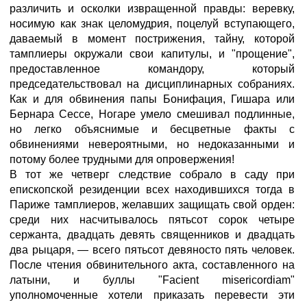
различить и осколки извращенной правды: веревку,
носимую как знак целомудрия, поцелуй вступающего,
даваемый в момент пострижения, тайну, которой
тамплиеры окружали свои капитулы, и "прощение",
предоставленное командору, который
председательствовал на дисциплинарных собраниях.
Как и для обвинения папы Бонифация, Гишара или
Бернара Сессе, Ногаре умело смешивал подлинные,
но легко объяснимые и бесцветные факты с
обвинениями невероятными, но недоказанными и
потому более трудными для опровержения!
В тот же четверг следствие собрало в саду при
епископской резиденции всех находившихся тогда в
Париже тамплиеров, желавших защищать свой орден:
среди них насчитывалось пятьсот сорок четыре
сержанта, двадцать девять священников и двадцать
два рыцаря, — всего пятьсот девяносто пять человек.
После чтения обвинительного акта, составленного на
латыни, и буллы "Facient misericordiam"
уполномоченные хотели приказать перевести эти