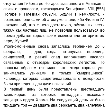
отсутствия Гийома де Ногаре, вызванного в Авиньон в
связи с процессом, касающимся Бонифация VIII, [556]
Ногаре и Плезиан отбыли, будучи в немилости, и
возможно, они сами об этом уже знали, ибо Филипп IV,
находивший, что с него достаточно, обязал их вести
тяжбу как частных лиц, не позволив пользоваться во
время дебатов королевским именем или авторитетом
перед Курией.
Уполномоченные снова запаслись терпением до 6
февраля, — дня, когда потянулась вереница
свидетелей, и резкий спад напряжения касался
связанным с отъездом королевских легистов. Но
равным образом очевидно, что люди короля уже
занимались узниками, и только "смирившиеся",
исповедь которых свидетельствовала о покорности,
были приведены для дачи показаний.
В первый день были представлены шестнадцать
тамплиеров, из которых пятнадцать пожелали
защищать орден Храма. На следующий день их было
тридцать три — двадцать два сержанта, два капеллана