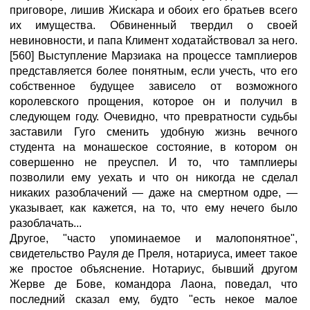
приговоре, лишив Жискара и обоих его братьев всего
их имущества. Обвиненный твердил о своей
невиновности, и папа Климент ходатайствовал за него.
[560] Выступление Марзиака на процессе тамплиеров
представляется более понятным, если учесть, что его
собственное будущее зависело от возможного
королевского прощения, которое он и получил в
следующем году. Очевидно, что превратности судьбы
заставили Гуго сменить удобную жизнь вечного
студента на монашеское состояние, в котором он
совершенно не преуспел. И то, что тамплиеры
позволили ему уехать и что он никогда не сделал
никаких разоблачений — даже на смертном одре, —
указывает, как кажется, на то, что ему нечего было
разоблачать...
Другое, "часто упоминаемое и малопонятное",
свидетельство Рауля де Преля, нотариуса, имеет такое
же простое объяснение. Нотариус, бывший другом
Жерве де Бове, командора Лаона, поведал, что
последний сказал ему, будто "есть некое малое