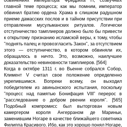
обвинениях императора Фридриха П, созвучных
главной теме процесса; как мы помним, император
обвинил братию ордена Храма в слишком радушном
приеме дамасских послов и в тайном присутствии при
отправлении мусульманских ритуалов. Логически
отступничество тамплиеров должно было бы привести
к открытому признанию исламской веры, к тому, чтобы
"поднять палец и провозгласить Закон", за отсутствием
этого — отступничество, в котором обвиняли их,
обращалось в ничто. Это, возможно, наилучшее
доказательство невиновности тамплиеров. [564]
Когда в октябре 1311 г. во Вьенне собрался Собор,
Климент V считал свое положение определенно
укрепившимся. Вопреки всему, он выходил
победителем из авиньонского испытания, поскольку
"процесс над памятью Бонифация VIII" перерос в
"расследование о добром рвении короля". [565]
Подобный компромисс был выторгован новым
камергером короля Ангерраном де Мариньи,
заменившим Ногаре в качестве ближайшего советника
Филиппа Красивого. Ибо, как это хорошо понял Ногаре,