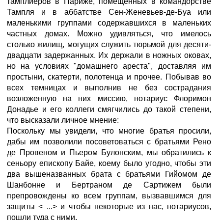
тамплиеров в Париже, помещенных в командорстве
Тампля и в аббатстве Сен-Женевьев-де-Буа или
маленькими группами содержавшихся в маленьких
частных домах. Можно удивляться, что имелось
столько жилищ, могущих служить тюрьмой для десяти-
двадцати задержанных. Их держали в ножных оковах,
но на условиях "домашнего ареста", доставляя им
простыни, скатерти, полотенца и прочее. Побывав во
всех темницах и выполнив не без сострадания
возложенную на них миссию, нотариус Флоримон
Донадье и его коллеги смягчились до такой степени,
что высказали личное мнение:
Поскольку мы увидели, что многие братья просили,
дабы им позволили посоветоваться с братьями Рено
де Провеном и Пьером Булонским, мы обратились к
сеньору епископу Байе, коему было угодно, чтобы эти
два вышеназванных брата с братьями Гийомом де
Шанбонне и Бертраном де Сартижем были
препровождены ко всем группам, вызвавшимся для
защиты < ...> и чтобы некоторые из нас, нотариусов,
пошли туда с ними.