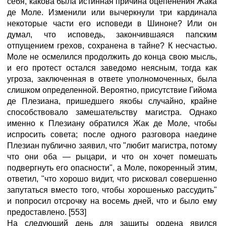
себя, какова была истинная причина оцепенения Жака
де Моле. Изменили или вычеркнули три кардинала
некоторые части его исповеди в Шиноне? Или он
думал, что исповедь, закончившаяся папским
отпущением грехов, сохранена в тайне? К несчастью.
Моле не осмелился продолжить до конца свою мысль,
и его протест остался заведомо неясным, тогда как
угроза, заключенная в ответе уполномоченных, была
слишком определенной. Вероятно, присутствие Гийома
де Плезиана, пришедшего якобы случайно, крайне
способствовало замешательству магистра. Однако
именно к Плезиану обратился Жак де Моле, чтобы
испросить совета; после одного разговора наедине
Плезиан публично заявил, что "любит магистра, потому
что они оба — рыцари, и что он хочет помешать
подвергнуть его опасности", а Моле, покоренный этим,
ответил, "что хорошо видит, что рисковал совершенно
запутаться вместо того, чтобы хорошенько рассудить"
и попросил отсрочку на восемь дней, что и было ему
предоставлено. [553]
На следующий день для защиты ордена явился