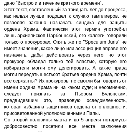
дано "быстро и в течение краткого времени".
Этот текст, составленный за тридцать лет до процесса,
как нельзя лучше подошел к случаю тамплиеров, не
позволяя законно назначать синдика для защиты
ордена Храма. Фактически этот термин употребил
лишь архиепископ Нарбоннский, его коллеги говорили
только о прокурорах. Опять же по "Speculum Juris" не
имеет значения, какое лицо или ассоциация вправе его
назначить, дабы действовать через него: но этот
прокурор обладал только той властью, которую его
избиратели могли ему делегировать. А какие права
могли передать шестьсот братьев ордена Храма, почти
все сержанты? Их прокуроры не смогли бы говорить от
имени ордена Храма ни на каком суде; и несомненно,
следует признать за Пьером Булонским,
предвидевшим это, правовую осведомленность,
которая избавила защитников ордена от оплошности,
присоветованной уполномоченными Папы.
Со второй половины марта и до 5 апреля нотариусы
добросовестно посетили все места заключения