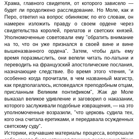
Храма, главного свидетеля, от которого зависело —
будет ли продолжено расследование. Но Моле, как и
Перо, ответил на вопрос обиняком; по его словам, он
намерен изложить правду о своем ордене через
свидетельства королей, прелатов и светских князей.
Уполномоченные советовали ему "обратить внимание
на то, что он уже признался в своей вине и вине
вышеназванного ордена". Затем, чтобы дать ему
время поразмыслить, они велели читать по-латыни и
переводить на французский апостолические послания,
назначающие следствие. Во время этого чтения, "и
особенно когда прочитали, в чем названный магистр,
как предполагалось, исповедался преподобным отцам,
присланным Великим понтификом", Жак де Моле
выказал великое удивление и заговорил о наказании,
которого заслуживали подобные извращения, — на это
уполномоченные возразили, "что церковь судила тех,
кого она считала еретиками, и передавала осужденных
светскому суду".
Историки, изучавшие материалы процесса, вопрошали