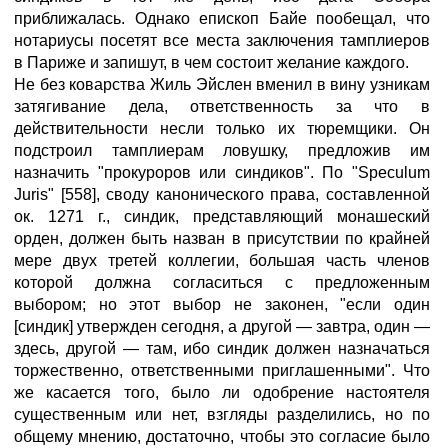
приближалась. Однако епископ Байе пообещал, что
нотариусы посетят все места заключения тамплиеров
в Париже и запишут, в чем состоит желание каждого.
Не без коварства Жиль Эйслен вменил в вину узникам
затягивание дела, ответственность за что в
действительности несли только их тюремщики. Он
подстроил тамплиерам ловушку, предложив им
назначить "прокуроров или синдиков". По "Speculum
Juris" [558], своду канонического права, составленной
ок. 1271 г., синдик, представляющий монашеский
орден, должен быть назван в присутствии по крайней
мере двух третей коллегии, большая часть членов
которой должна согласиться с предложенным
выбором; но этот выбор не законен, "если один
[синдик] утвержден сегодня, а другой — завтра, один —
здесь, другой — там, ибо синдик должен назначаться
торжественно, ответственными приглашенными". Что
же касается того, было ли одобрение настоятеля
существенным или нет, взгляды разделились, но по
общему мнению, достаточно, чтобы это согласие было