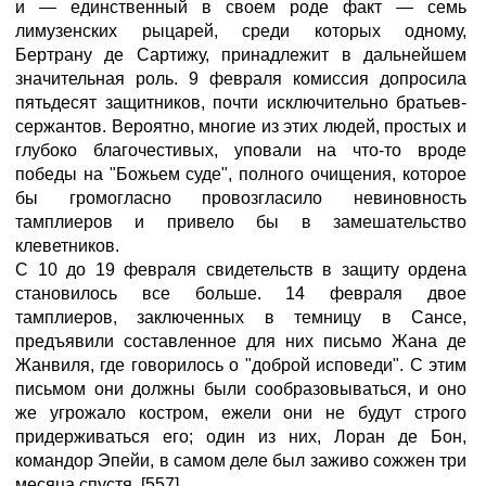
и — единственный в своем роде факт — семь
лимузенских рыцарей, среди которых одному,
Бертрану де Сартижу, принадлежит в дальнейшем
значительная роль. 9 февраля комиссия допросила
пятьдесят защитников, почти исключительно братьев-
сержантов. Вероятно, многие из этих людей, простых и
глубоко благочестивых, уповали на что-то вроде
победы на "Божьем суде", полного очищения, которое
бы громогласно провозгласило невиновность
тамплиеров и привело бы в замешательство
клеветников.
С 10 до 19 февраля свидетельств в защиту ордена
становилось все больше. 14 февраля двое
тамплиеров, заключенных в темницу в Сансе,
предъявили составленное для них письмо Жана де
Жанвиля, где говорилось о "доброй исповеди". С этим
письмом они должны были сообразовываться, и оно
же угрожало костром, ежели они не будут строго
придерживаться его; один из них, Лоран де Бон,
командор Эпейи, в самом деле был заживо сожжен три
месяца спустя. [557]