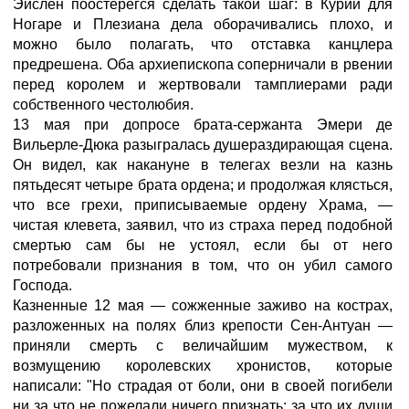
Эйслен поостерегся сделать такой шаг: в Курии для
Ногаре и Плезиана дела оборачивались плохо, и
можно было полагать, что отставка канцлера
предрешена. Оба архиепископа соперничали в рвении
перед королем и жертвовали тамплиерами ради
собственного честолюбия.
13 мая при допросе брата-сержанта Эмери де
Вильерле-Дюка разыгралась душераздирающая сцена.
Он видел, как накануне в телегах везли на казнь
пятьдесят четыре брата ордена; и продолжая клясться,
что все грехи, приписываемые ордену Храма, —
чистая клевета, заявил, что из страха перед подобной
смертью сам бы не устоял, если бы от него
потребовали признания в том, что он убил самого
Господа.
Казненные 12 мая — сожженные заживо на кострах,
разложенных на полях близ крепости Сен-Антуан —
приняли смерть с величайшим мужеством, к
возмущению королевских хронистов, которые
написали: "Но страдая от боли, они в своей погибели
ни за что не пожелали ничего признать: за что их души