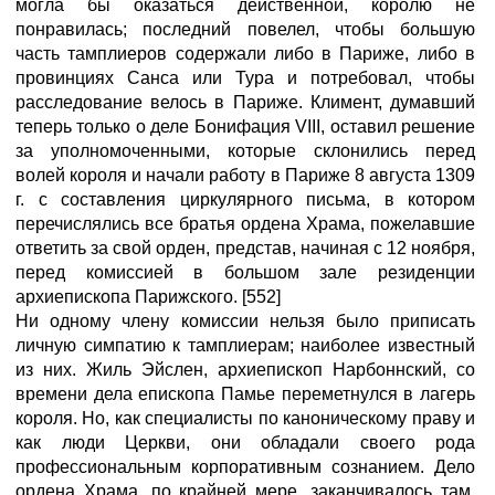
могла бы оказаться действенной, королю не
понравилась; последний повелел, чтобы большую
часть тамплиеров содержали либо в Париже, либо в
провинциях Санса или Тура и потребовал, чтобы
расследование велось в Париже. Климент, думавший
теперь только о деле Бонифация VIII, оставил решение
за уполномоченными, которые склонились перед
волей короля и начали работу в Париже 8 августа 1309
г. с составления циркулярного письма, в котором
перечислялись все братья ордена Храма, пожелавшие
ответить за свой орден, представ, начиная с 12 ноября,
перед комиссией в большом зале резиденции
архиепископа Парижского. [552]
Ни одному члену комиссии нельзя было приписать
личную симпатию к тамплиерам; наиболее известный
из них. Жиль Эйслен, архиепископ Нарбоннский, со
времени дела епископа Памье переметнулся в лагерь
короля. Но, как специалисты по каноническому праву и
как люди Церкви, они обладали своего рода
профессиональным корпоративным сознанием. Дело
ордена Храма, по крайней мере, заканчивалось там,