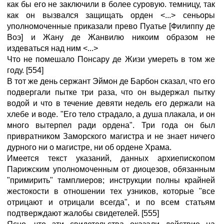
как бы его не заключили в более суровую. темницу, так
как он вызвался защищать орден <...> сеньоры
уполномоченные приказали прево Пуатье [Филиппу де
Воэ] и Жану де Жанвилю никоим образом не
издеваться над ним <...>
Что не помешало Понсару де Жизи умереть в том же
году. [554]
В тот же день сержант Эймон де Барбон сказал, что его
подвергали пытке три раза, что он выдержал пытку
водой и что в течение девяти недель его держали на
хлебе и воде. "Его тело страдало, а душа плакала, и он
много вытерпел ради ордена". Три года он был
привратником Заморского магистра и не знает ничего
дурного ни о магистре, ни об ордене Храма.
Имеется текст указаний, данных архиепископом
Парижским уполномоченным от диоцезов, обязанным
"примирить" тамплиеров; инструкции полны крайней
жестокости в отношении тех узников, которые "все
отрицают и отрицали всегда", и по всем статьям
подтверждают жалобы свидетелей. [555]