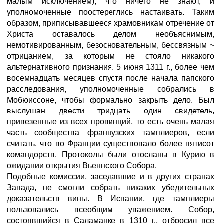
малым исключением), что ничего не знают, и
уполномоченные поостереглись настаивать. Таким
образом, приписывавшееся храмовникам отречение от
Христа оставалось делом необъяснимым,
немотивированным, безосновательным, бессвязным ~
отрицанием, за которым не стояло никакого
альтернативного признания. 5 июня 1311 г., более чем
восемнадцать месяцев спустя после начала папского
расследования, уполномоченные собрались в
Мобюиссоне, чтобы формально закрыть дело. Был
выслушан двести тридцать один свидетель,
привезенные из всех провинций, то есть очень малая
часть сообщества французских тамплиеров, если
считать, что во Франции существовало более пятисот
командорств. Протоколы были отосланы в Курию в
ожидании открытия Вьеннского Собора.
Подобные комиссии, заседавшие и в других странах
Запада, не смогли собрать никаких убедительных
доказательств вины. В Испании, где тамплиеры
пользовались всеобщим уважением. Собор,
состоявшийся в Саламанке в 1310 г., отбросил все