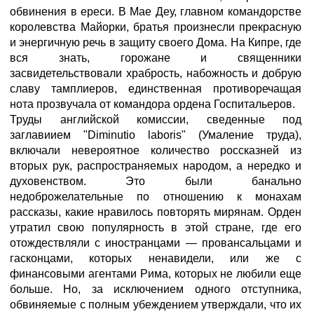
обвинения в ереси. В Мае Деу, главном командорстве
королевства Майорки, братья произнесли прекрасную
и энергичную речь в защиту своего Дома. На Кипре, где
вся знать, горожане и священники
засвидетельствовали храбрость, набожность и добрую
славу тамплиеров, единственная противоречащая
нота прозвучала от командора ордена Госпитальеров.
Труды английской комиссии, сведенные под
заглавиием "Diminutio laboris" (Умаление труда),
включали невероятное количество россказней из
вторых рук, распространяемых народом, а нередко и
духовенством. Это были банально
недоброжелательные по отношению к монахам
рассказы, какие нравилось повторять мирянам. Орден
утратил свою популярность в этой стране, где его
отождествляли с иностранцами — провансальцами и
гасконцами, которых ненавидели, или же с
финансовыми агентами Рима, которых не любили еще
больше. Но, за исключением одного отступника,
обвиняемые с полным убеждением утверждали, что их