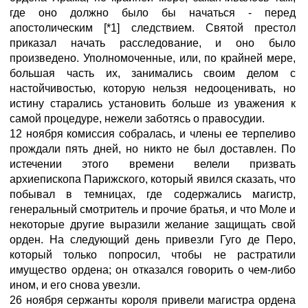
где оно должно было бы начаться - перед
апостолическим [*1] следствием. Святой престол
приказал начать расследование, и оно было
произведено. Уполномоченные, или, по крайней мере,
большая часть их, занимались своим делом с
настойчивостью, которую нельзя недооценивать, но
истину старались установить больше из уважения к
самой процедуре, нежели заботясь о правосудии.
12 ноября комиссия собралась, и члены ее терпеливо
прождали пять дней, но никто не был доставлен. По
истечении этого времени велели призвать
архиепископа Парижского, который явился сказать, что
побывал в темницах, где содержались магистр,
генеральный смотритель и прочие братья, и что Моле и
некоторые другие выразили желание защищать свой
орден. На следующий день привезли Гуго де Перо,
который только попросил, чтобы не растратили
имущество ордена; он отказался говорить о чем-либо
ином, и его снова увезли.
26 ноября сержанты короля привели магистра ордена