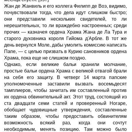
Жан де Жанвиль и его коллега Филипп де Воэ, видимо,
почувствовали тогда, что дела идут слишком быстро;
они представили нескольких свидетелей, то ли
нерешительных, то ли враждебно настроенных; среди
прочих — казначея ордена Храма Жана де Ла Тура и
старого духовника короля Гийома д'Арбле. В тот же
день вернулся Моле, дабы умолить комиссию написать
Папе, — с целью призвать в Курию сановников ордена
Храма, пока еще не слишком поздно.
Однако, если великие бальи хранили молчание,
простые бальи ордена Храма с великой отвагой брали
на себя его защиту. В четверг 14 марта папские
уполномоченные заставили вызвать восемьдесят
тамплиеров, чтобы зачитать им составленный против
их ордена обвинительный акт. Этот труд, состоящий из
ста двадцати семи статей и проверенный Ногаре,
обобщает чудовищные утверждения, составленные
таким образом, чтобы предоставить обвинителям
возможность всякий раз, когда они сочтут
необходимым, менять позицию. Там можно было