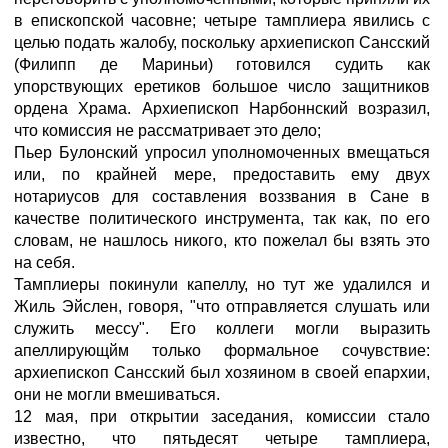
в епископской часовне; четыре тамплиера явились с
целью подать жалобу, поскольку архиепископ Сансский
(Филипп де Мариньи) готовился судить как
упорствующих еретиков большое число защитников
ордена Храма. Архиепископ Нарбоннский возразил,
что комиссия не рассматривает это дело;
Пьер Булонский упросил уполномоченных вмещаться
или, по крайней мере, предоставить ему двух
нотариусов для составления воззвания в Сане в
качестве политического инструмента, так как, по его
словам, не нашлось никого, кто пожелал бы взять это
на себя.
Тамплиеры покинули капеллу, но тут же удалился и
Жиль Эйслен, говоря, "что отправляется слушать или
служить мессу". Его коллеги могли выразить
апеллирующйм только формальное сочувствие:
архиепископ Сансский был хозяином в своей епархии,
они не могли вмешиваться.
12 мая, при открытии заседания, комиссии стало
известно, что пятьдесят четыре тамплиера,