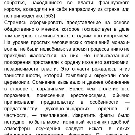
собратья, находящиеся во власти французского
короля, возводили на себя напраслину из страха или
по принуждению. [563]
Стремясь сформировать представление на основе
общественного мнения, которое господствует в деле
тамплиеров, сталкиваешься с одним противоречием.
На уровне простых человеческих отношений монахи-
воины не были нелюбимы; за время процесса никто не
приходил жаловаться на них. Но невысказанные
подозрения приставали к ордену из-за его автономии,
независимости власти. Это отчасти рождалось и из
таинственности, которой тамплиеры окружали свои
церемонии. Сомнение вызывало и давнее обвинение
в сговоре с сарацинами. Более чем столетие все
поражения, понесенные крестоносцами, обычно
приписывали предательству, в особенности —
предательству духовно-рыцарских орденов, в
частности, — тамплиеров. Извратить факты было
нетрудно; но быть может, истинный источник подобной
атмосферы осуждения следует искать в едких