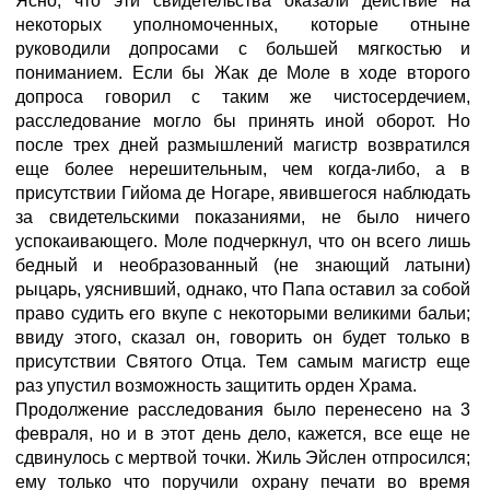
Ясно, что эти свидетельства оказали действие на
некоторых уполномоченных, которые отныне
руководили допросами с большей мягкостью и
пониманием. Если бы Жак де Моле в ходе второго
допроса говорил с таким же чистосердечием,
расследование могло бы принять иной оборот. Но
после трех дней размышлений магистр возвратился
еще более нерешительным, чем когда-либо, а в
присутствии Гийома де Ногаре, явившегося наблюдать
за свидетельскими показаниями, не было ничего
успокаивающего. Моле подчеркнул, что он всего лишь
бедный и необразованный (не знающий латыни)
рыцарь, уяснивший, однако, что Папа оставил за собой
право судить его вкупе с некоторыми великими бальи;
ввиду этого, сказал он, говорить он будет только в
присутствии Святого Отца. Тем самым магистр еще
раз упустил возможность защитить орден Храма.
Продолжение расследования было перенесено на 3
февраля, но и в этот день дело, кажется, все еще не
сдвинулось с мертвой точки. Жиль Эйслен отпросился;
ему только что поручили охрану печати во время