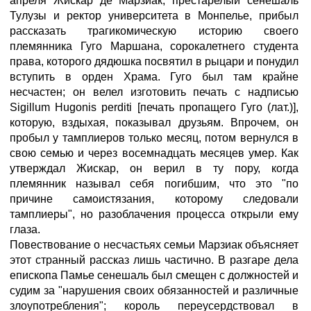
апреля Жискар де Марзиак, престарелый сенешаль
Тулузы и ректор университета в Монпелье, прибыл
рассказать трагикомическую историю своего
племянника Гуго Маршана, сорокалетнего студента
права, которого дядюшка посвятил в рыцари и понудил
вступить в орден Храма. Гуго был там крайне
несчастен; он велел изготовить печать с надписью
Sigillum Hugonis perditi [печать пропащего Гуго (лат.)],
которую, вздыхая, показывал друзьям. Впрочем, он
пробыл у тамплиеров только месяц, потом вернулся в
свою семью и через восемнадцать месяцев умер. Как
утверждал Жискар, он верил в ту пору, когда
племянник называл себя погибшим, что это "по
причине самоистязания, которому следовали
тамплиеры", но разоблачения процесса открыли ему
глаза.
Повествование о несчастьях семьи Марзиак объясняет
этот странный рассказ лишь частично. В разгаре дела
епископа Памье сенешаль был смещен с должностей и
судим за "нарушения своих обязанностей и различные
злоупотребления"; король переусердствовал в