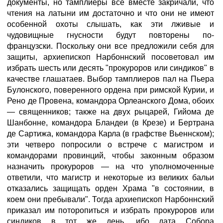
документы, но тамплиеры все вместе закричали, что
чтения на латыни им достаточно и что они не имеют
особенной охоты слышать, как эти лживые и
чудовищные гнусности будут повторены по-
французски. Поскольку они все предложили себя для
защиты, архиепископ Нарбоннский посоветовал им
избрать шесть или десять "прокуроров или синдиков" в
качестве глашатаев. Выбор тамплиеров пал на Пьера
Булонского, поверенного ордена при римской Курии, и
Рено де Провена, командора Орлеанского Дома, обоих
— священников; также на двух рыцарей, Гийома де
Шанбонне, командора Бландеи (в Крезе) и Бертрана
де Сартижа, командора Карла (в графстве Вьеннском);
эти четверо попросили о встрече с магистром и
командорами провинций, чтобы законным образом
назначить прокуроров — на что уполномоченные
ответили, что магистр и некоторые из великих бальи
отказались защищать орден Храма "в состоянии, в
коем они пребывали". Тогда архиепископ Нарбоннский
приказал им поторопиться и избрать прокуроров или
синдиков в тот же день, ибо дата Собора