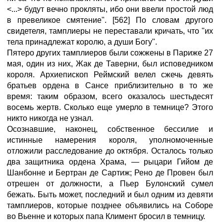
<...> будут вечно прокляты, ибо они ввели простой люд
в превеликое смятение". [562] По словам другого
свидетеля, тамплиеры не переставали кричать, что "их
тела принадлежат королю, а души Богу".
Пятеро других тамплиеров были сожжены в Париже 27
мая, один из них, Жак де Таверни, был исповедником
короля. Архиепископ Реймский велел сжечь девять
братьев ордена в Сансе приблизительно в то же
время: таким образом, всего оказалось шестьдесят
восемь жертв. Сколько еще умерло в темнице? Этого
никто никогда не узнал.
Осознавшие, наконец, собственное бессилие и
истинные намерения короля, уполномоченные
отложили расследование до октября. Осталось только
два защитника ордена Храма, — рыцари Гийом де
Шанбонне и Бертран де Сартиж; Рено де Провен был
отрешен от должности, а Пьер Булонский сумел
бежать. Быть может, последний и был одним из девяти
тамплиеров, которые позднее объявились на Соборе
во Вьенне и которых папа Климент бросил в темницу.