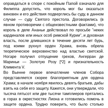
оправдаться в споре с покойным Папой означало для
Филиппа допустить, что король мог бы оказаться
виновен и его действия подверглись бы суду, в данном
случае — суду Святого престола. Договорились (в
явном противоречии с общеизвестными фактами), что
король в деле Ананьи действовал по просьбе "неких
кардиналов или иных особ римской Курии", и духовная
власть, после длившихся в течение десяти лет бурь,
под коими рухнул орден Храма, вновь обрела
теоретическое верховенство над властью светской.
Ногаре получил отпущение грехов, Ангерран де
Мариньи — Золотую Розу [*2] и признательность
Климента V.
Во Вьенне первое впечатление членов Собора
представляется скорее благоприятным для ордена
Храма; в начале ноября явилось девять братьев, дабы
взять на себя его защиту. Кажется, они утверждали, что
тысяча пятьсот или две тысячи тамплиеров прятались
в горах в окрестностях Лиона и готовились помочь в
защите ордена. Трудно поверить, что было столько