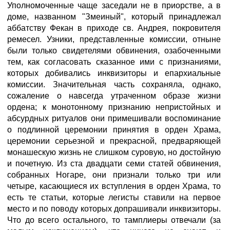
Уполномоченные чаще заседали не в приорстве, а в
доме, названном "Змеиный", который принадлежал
аббатству Фекан в приходе св. Андрея, покровителя
ремесел. Узники, представленные комиссии, отныне
были только свидетелями обвинения, озабоченными
тем, как согласовать сказанное ими с признаниями,
которых добивались инквизиторы и епархиальные
комиссии. Значительная часть сохраняла, однако,
сожаление о навсегда утраченном образе жизни
ордена; к монотонному признанию непристойных и
абсурдных ритуалов они примешивали воспоминание
о подлинной церемонии принятия в орден Храма,
церемонии серьезной и прекрасной, предваряющей
монашескую жизнь не слишком суровую, но достойную
и почетную. Из ста двадцати семи статей обвинения,
собранных Ногаре, они признали только три или
четыре, касающиеся их вступления в орден Храма, то
есть те статьи, которые легисты ставили на первое
место и по поводу которых допрашивали инквизиторы.
Что до всего остального, то тамплиеры отвечали (за