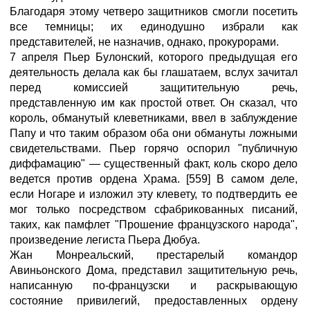
Благодаря этому четверо защитников смогли посетить
все темницы; их единодушно избрали как
представителей, не назначив, однако, прокурорами.
7 апреля Пьер Булонский, которого предыдущая его
деятельность делала как бы глашатаем, вслух зачитал
перед комиссией защитительную речь,
представленную им как простой ответ. Он сказал, что
король, обманутый клеветниками, ввел в заблуждение
Папу и что таким образом оба они обмануты ложными
свидетельствами. Пьер горячо оспорил "публичную
диффамацию" — существенный факт, коль скоро дело
ведется против ордена Храма. [559] В самом деле,
если Ногаре и изложил эту клевету, то подтвердить ее
мог только посредством сфабрикованных писаний,
таких, как памфлет "Прошение французского народа",
произведение легиста Пьера Дюбуа.
Жан Монреальский, престарелый командор
Авиньонского Дома, представил защитительную речь,
написанную по-французски и раскрывающую
состояние привилегий, предоставленных ордену