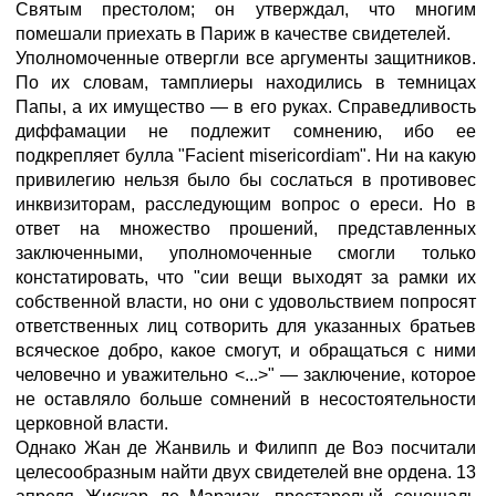
Святым престолом; он утверждал, что многим
помешали приехать в Париж в качестве свидетелей.
Уполномоченные отвергли все аргументы защитников.
По их словам, тамплиеры находились в темницах
Папы, а их имущество — в его руках. Справедливость
диффамации не подлежит сомнению, ибо ее
подкрепляет булла "Facient misericordiam". Ни на какую
привилегию нельзя было бы сослаться в противовес
инквизиторам, расследующим вопрос о ереси. Но в
ответ на множество прошений, представленных
заключенными, уполномоченные смогли только
констатировать, что "сии вещи выходят за рамки их
собственной власти, но они с удовольствием попросят
ответственных лиц сотворить для указанных братьев
всяческое добро, какое смогут, и обращаться с ними
человечно и уважительно <...>" — заключение, которое
не оставляло больше сомнений в несостоятельности
церковной власти.
Однако Жан де Жанвиль и Филипп де Воэ посчитали
целесообразным найти двух свидетелей вне ордена. 13