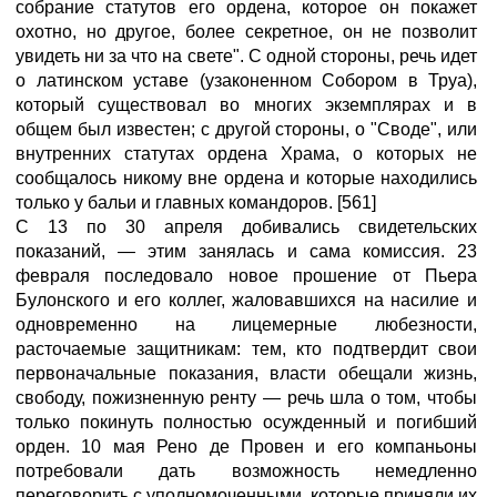
собрание статутов его ордена, которое он покажет
охотно, но другое, более секретное, он не позволит
увидеть ни за что на свете". С одной стороны, речь идет
о латинском уставе (узаконенном Собором в Труа),
который существовал во многих экземплярах и в
общем был известен; с другой стороны, о "Своде", или
внутренних статутах ордена Храма, о которых не
сообщалось никому вне ордена и которые находились
только у бальи и главных командоров. [561]
С 13 по 30 апреля добивались свидетельских
показаний, — этим занялась и сама комиссия. 23
февраля последовало новое прошение от Пьера
Булонского и его коллег, жаловавшихся на насилие и
одновременно на лицемерные любезности,
расточаемые защитникам: тем, кто подтвердит свои
первоначальные показания, власти обещали жизнь,
свободу, пожизненную ренту — речь шла о том, чтобы
только покинуть полностью осужденный и погибший
орден. 10 мая Рено де Провен и его компаньоны
потребовали дать возможность немедленно
переговорить с уполномоченными, которые приняли их