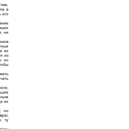
там,
ла в
ь его
вние
вших
, ни
онков
тные
а их
я из
о он
чтобы
жать
чать
оги,
ьшие
нным
да их
; но
раг,
. ту