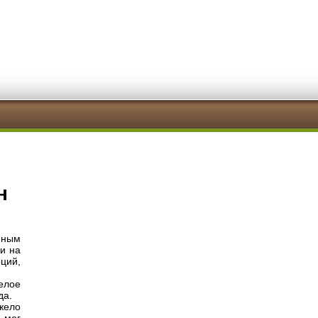
н
нным
и на
еций,
желое
да.
яжело