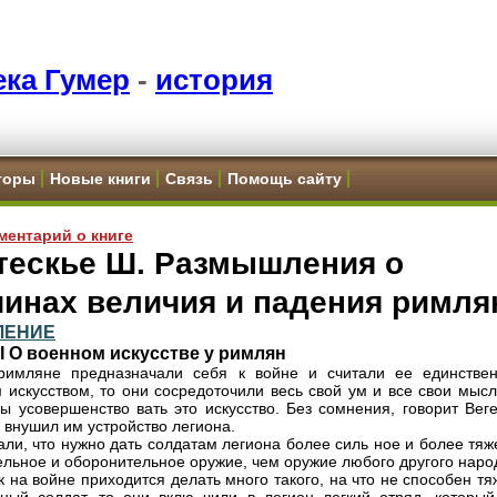
ка Гумер
-
история
торы
Новые книги
Связь
Помощь сайту
ментарий о книге
тескье Ш. Размышления о
чинах величия и падения римля
ЛЕНИЕ
II О военном искусстве у римлян
 римляне предназначали себя к войне и считали ее единстве
 искусством, то они сосредоточили весь свой ум и все свои мысл
бы усовершенство вать это искусство. Без сомнения, говорит Вег
г внушил им устройство легиона.
али, что нужно дать солдатам легиона более силь ное и более тя
ельное и оборонительное оружие, чем оружие любого другого наро
ак на войне приходится делать много такого, на что не способен т