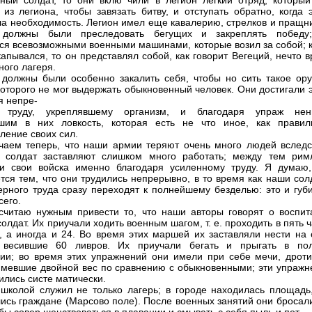
ный солдат, то они вклю чили в легион легкий отряд, который
 из легиона, чтобы завязать битву, и отступать обратно, когда 
ла необходимость. Легион имел еще кавалерию, стрелков и пращни
 должны были преследовать бегущих и закреплять победу
я всевозможными военными машинами, которые возил за собой; к
капывался, то он представлял собой, как говорит Вегеций, нечто 
ного лагеря.
должны были особенно закалить себя, чтобы но сить такое ору
которого не мог выдержать обыкновенный человек. Они достигали 
я непре-
 труду, укреплявшему организм, и благодаря упраж нен
вшим в них ловкость, которая есть не что иное, как правил
ление своих сил.
аем теперь, что наши армии теряют очень много людей вследс
о солдат заставляют слишком много работать; между тем рим
и свои войска именно благодаря усиленному труду. Я думаю,
тся тем, что они трудились непрерывно, в то время как наши сол
ерного труда сразу переходят к полнейшему безделью: это и губи
сего.
считаю нужным привести то, что наши авторы говорят о воспит
олдат. Их приучали ходить военным шагом, т. е. проходить в пять 
, а иногда и 24. Во время этих маршей их заставляли нести на 
, весившие 60 ливров. Их приучали бегать и прыгать в по
ии; во время этих упражнений они имели при себе мечи, дроти
имевшие двойной вес по сравнению с обыкновенными; эти упражн
ились систе матически.
школой служил не только лагерь; в городе находилась площадь,
ись граждане (Марсово поле). После военных занятий они бросали