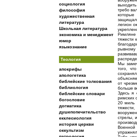
вооружен
социология
выходить
требо ва
философия
которые
художественная
защищалс
литература
легион о
Школьная литература
укреплен
Римляне 
экономика и менеджмент
тяжести 
юмор
благодар
языкознание
рывному
развива
распреде
Теология
Мы замеч
того, чт
апокрифы
сохранял
апологетика
объясняе
библейские толкования
от чрезм
библиология
больше в
Здесь я 
библейские словари
римских с
богословие
20 миль 
догматика
тяжести
душепопечительство
вооружен
стрелы, 
екклесиология
производ
история церкви
Военной 
оккультизм
упражнял
патрология