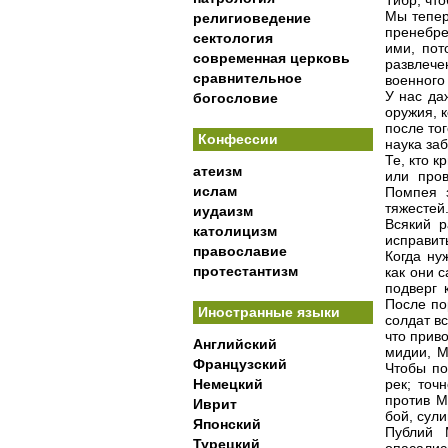
Тибр, что
Мы тепер
религиоведение
пренебре
сектология
ими, пот
современная церковь
развлече
сравнительное
военного 
У нас да
богословие
оружия, 
после то
Конфессии
наука заб
Те, кто к
атеизм
или про
ислам
Помпея з
тяжестей
иудаизм
Всякий р
католицизм
исправит
православие
Когда ну
протестантизм
как они 
подверг 
После п
Иностранные языки
солдат вс
что прив
Английский
мидии, М
Французский
Чтобы по
Немецкий
рек; точ
против М
Иврит
бой, сул
Японский
Публий 
Турецкий