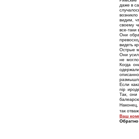
Римские 
даже в с
случалос
возникло
видим, ч
своему ч
все-таки
Они обра
превосхо
видеть кр
Острые м
Они усил
не могло
Когда он
одержал
описанно
размышля
Если как
nip ирод
Так, они
балеарск
Наконец,
так отваж
Ваш ком
Обратно