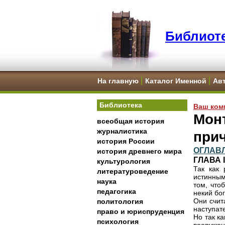
Библиоте
На главную
Каталог Именной
Ав
Библиотека
Ваш ком
Мон
всеобщая история
журналистика
при
история России
ОГЛАВ
история древнего мира
ГЛАВА
культурология
Так как
литературоведение
истинным
наука
том, что
педагогика
некий бо
Они счит
политология
наступат
право и юриспруденция
Но так к
психология