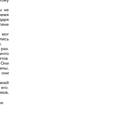
тому
ы не
ремя
даря
ляне
 мог
лись
.
раз.
ичто
тов.
 Они
ины,
 они
воей
его.
ков,
ее