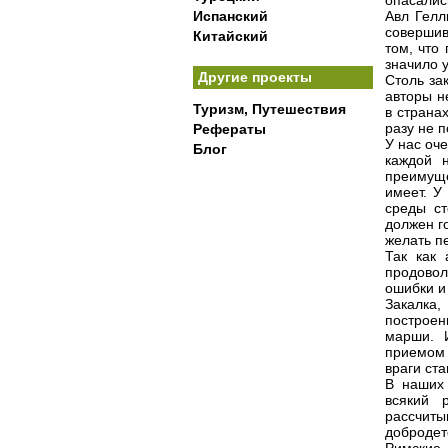
опасалис
Испанский
Авл Гелл
совершив
Китайский
том, что
значило у
Другие проекты
Столь за
авторы н
Туризм, Путешествия
в страна
разу не п
Рефераты
У нас оч
Блог
каждой 
преимуще
имеет. У
среды ст
должен г
желать п
Так как
продовол
ошибки и
Закалка
построе
марши. 
приемом 
враги ст
В наших 
всякий 
рассчиты
добродете