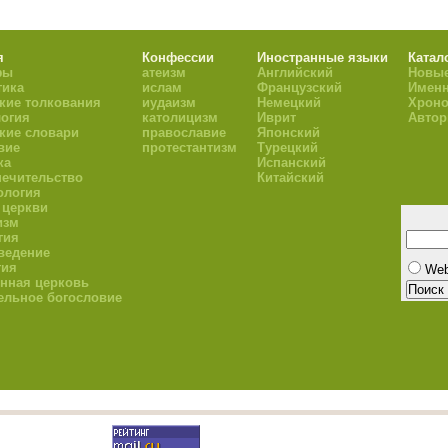
я
Конфессии
Иностранные языки
Катал
фы
атеизм
Английский
Новые
тика
ислам
Французский
Имен
кие толкования
иудаизм
Немецкий
Хроно
огия
католицизм
Иврит
Авто
кие словари
православие
Японский
вие
протестантизм
Турецкий
ка
Испанский
ечительство
Китайский
ология
 церкви
изм
гия
ведение
гия
We
нная церковь
ельное богословие