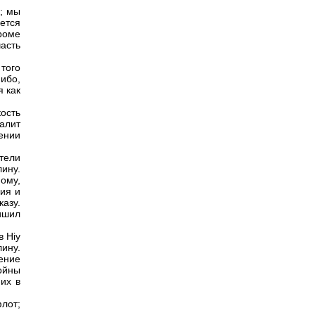
; мы
ется
роме
асть
того
 ибо,
я как
кость
алит
ении
тели
ину.
ому,
ия и
казу.
ишил
в Hiy
ину.
ение
ойны
их в
лот;