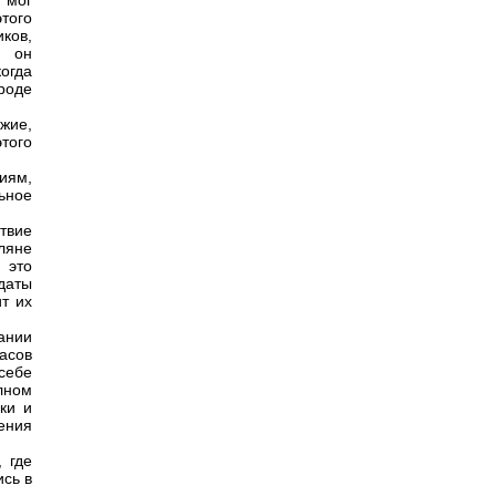
 мог
этого
ков,
; он
огда
вроде
жие,
этого
иям,
ьное
твие
ляне
 это
даты
т их
ании
часов
себе
лном
ки и
ения
 где
сь в