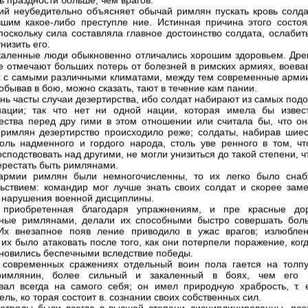
ь праздности больше, чем врагов.
ий неубедительно объясняет обычай римлян пускать кровь солда
шим какое-либо преступле ние. Истинная причина этого состоя
 поскольку сила составляла главное достоинство солдата, ослабит
низить его.
каленные люди обыкновенно отличались хорошим здоровьем. Дре
е отмечают больших потерь от болезней в римских армиях, воева
х с самыми различными климатами, между тем современные армии
обывав в бою, можно сказать, тают в течение кам пании.
ень часты случаи дезертирства, ибо солдат набирают из самых под
нации; так что нет ни одной нации, которая имела бы извес
ства перед дру гими в этом отношении или считала бы, что он
 римлян дезертирство происходило реже; солдаты, набирав шиес
оль надменного и гордого народа, столь уве ренного в том, чт
осподствовать над другими, не могли унизиться до такой степени, 
ерестать быть римлянами.
 армии римлян были немногочисленны, то их легко было снаб
ьствием: командир мог лучше знать своих солдат и скорее заме
 нарушения военной дисциплины.
, приобретенная благодаря упражнениям, и пре красные дор
нные римлянами, делали их способными быстро совершать бол
Их внезапное появ ление приводило в ужас врагов; излюбле
их было атаковать после того, как они потерпели поражение, ког
ановились беспечными вследствие победы.
современных сражениях отдельный воин пола гается на толпу
римлянин, более сильный и закаленный в боях, чем его в
вал всегда на самого себя; он имел природную храбрость, т. е
ль, ко торая состоит в. сознании своих собственных сил.