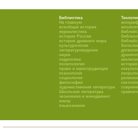
Библиотека
Теологи
На главную
апокри
всеобщая история
апологе
журналистика
библейс
история России
библиол
история древнего мира
библейс
культурология
богосло
литературоведение
догмати
наука
душепоп
педагогика
екклеси
политология
история
право и юриспруденция
оккульт
психология
патроло
социология
религио
философия
сектоло
художественная литература
совреме
Школьная литература
сравнит
экономика и менеджмент
юмор
языкознание