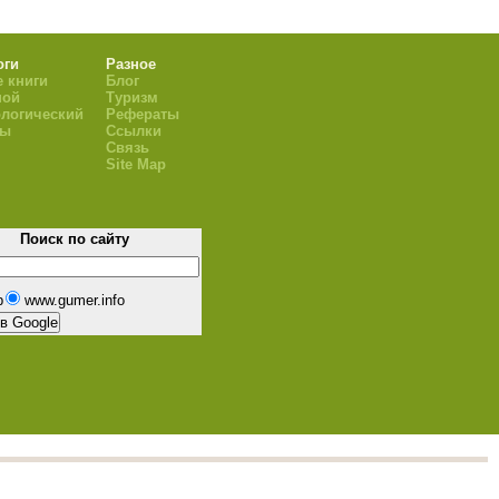
оги
Разное
 книги
Блог
ной
Туризм
логический
Рефераты
ры
Ссылки
Связь
Site Map
Поиск по сайту
b
www.gumer.info