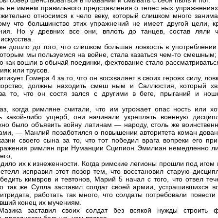
бы совер шенствоваться в плавании и смывать с себя пыль и пот.
ь не имеем правильного представления о телес ных упражнениях
жительно относимся к чело веку, который слишком много занима
ому что большинство этих упражнений не имеет другой цели, к
ния. Но у древних все они, вплоть до танцев, состав ляли ч
искусства.
же дошло до того, что слишком большая ловкость в употреблении 
которым мы пользуемся на войне, стала казаться чем-то смешным;
го как вошли в обычай поединки, фехтование стало рассматриватьс
ияк или трусов.
ритикует Гомера 4 за то, что он восхваляет в своих героях силу, лов
ворство, должны находить смеш ным и Саллюстия, который хв
а то, что он состя зался с другими в беге, прыганий и нош
.
аз, когда римляне считали, что им угрожает опас ность или хо
ь какой-либо ущерб, они начинали укреплять военную дисципл
жно было объявить войну латинам — народу, столь же воинственн
сами, — Манлий позаботился о повышении авторитета коман дован
казни своего сына за то, что тот победил врага вопреки его при
оражения римлян при Нуманции Сципион Эмилиан немедленно л
его,
одило их к изнеженности. Когда римские легионы прошли под игом 
етелл исправил этот позор тем, что восстановил старую дисципл
бедить кимвров и тевтонов, Марий 5 начал с того, что отвел теч
но так же Сулла заставил солдат своей армии, устрашившихся в
итридата, работать так много, что солдаты потребовали повести 
ивший конец их мучениям.
Мазика заставил своих солдат без всякой нужды строить ф