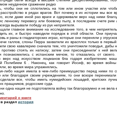
отряды были всегда в высшей степени дисциплинированны, поэ
амом неудачном сражении редко
ь, чтобы они не сплотились на том или ином участке или чтоб
 расстройство в рядах врагов. Вот почему в их истории мы все в
то, если даже иной раз враги и одерживали верх над ними благо
ис ленному перевесу или боевому пылу, в последнем счете рим 
 всегда вырывали победу из рук неприятеля.
щали главное внимание на исследование того, в чем неприятель
дить их, и быстро наводили порядок в этой области. Они приуча
овь и раны в гладиаторских играх, которые они переняли у этрусков
ечи галлов, слоны Пирра захватили их врасплох только в первый 
или свою кавалерию сначала тем, что уничтожили поводья, дабы н
 противо стоять их натиску; затем они присоединили' к ней вели
и познакомились с испанским мечом, то отказались от своего.
и верх над искусством лоцманов бла годаря изобретению маш
й Полибием 6 . Наконец, как говорит Иосиф, во время войны
ли, во время мира упражнялись.
ая-либо нация имела в чем-либо преимущество перед ними по с
е или благодаря своим учреждениям, то они вскоре перенимали 
 сделали все, чтобы иметь нумидийских лошадей, критских лучни
их пращников, родосские суда.
 ни одна нация не подготовляла войну так благоразумно и не вела 
но.
ментарий о книге
 в раздел
история