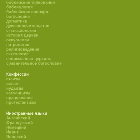
библейские толкования
библиология
библейские словари
богословие
догматика
душепопечительство
екклесиология
история церкви
оккультизм
патрология
религиоведение
сектология
современная церковь
сравнительное богословие
Конфессии
атеизм
ислам
иудаизм
католицизм
православие
протестантизм
Иностранные языки
Английский
Французский
Немецкий
Иврит
Японский