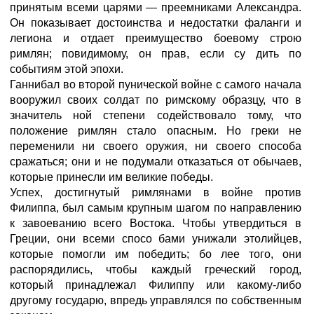
принятым всеми царями — преемниками Александра.
Он показывает достоинства и недостатки фаланги и
легиона и отдает преимущество боевому строю
римлян; повидимому, он прав, если су дить по
событиям этой эпохи.
Ганнибал во второй пунической войне с самого начала
вооружил своих солдат по римскому образцу, что в
значитель ной степени содействовало тому, что
положение римлян стало опасным. Но греки не
переменили ни своего оружия, ни своего способа
сражаться; они и не подумали отказаться от обычаев,
которые принесли им великие победы.
Успех, достигнутый римлянами в войне против
Филиппа, был самым крупным шагом по направлению
к завоеванию всего Востока. Чтобы утвердиться в
Греции, они всеми спосо бами унижали этолийцев,
которые помогли им победить; бо лее того, они
распорядились, чтобы каждый греческий город,
который принадлежал Филиппу или какому-либо
другому государю, впредь управлялся по собственным