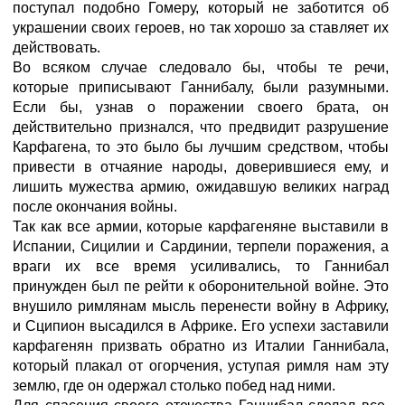
поступал подобно Гомеру, который не заботится об
украшении своих героев, но так хорошо за ставляет их
действовать.
Во всяком случае следовало бы, чтобы те речи,
которые приписывают Ганнибалу, были разумными.
Если бы, узнав о поражении своего брата, он
действительно признался, что предвидит разрушение
Карфагена, то это было бы лучшим средством, чтобы
привести в отчаяние народы, доверившиеся ему, и
лишить мужества армию, ожидавшую великих наград
после окончания войны.
Так как все армии, которые карфагеняне выставили в
Испании, Сицилии и Сардинии, терпели поражения, а
враги их все время усиливались, то Ганнибал
принужден был пе рейти к оборонительной войне. Это
внушило римлянам мысль перенести войну в Африку,
и Сципион высадился в Африке. Его успехи заставили
карфагенян призвать обратно из Италии Ганнибала,
который плакал от огорчения, уступая римля нам эту
землю, где он одержал столько побед над ними.