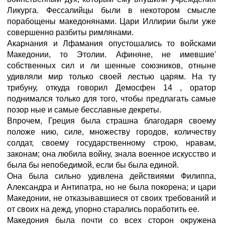
Ликурга. Фессалийцы были в некотором смысле
порабощены македонянами. Цари Иллирии были уже
совершенно разбиты римлянами.
Акарнания и Лфамания опустошались то войсками
Македонии, то Этолии. Афиняне, не имевшие'
собственных сил и ли шенные союзников, отныне
удивляли мир только своей лестью царям. На ту
трибуну, откуда говорил Демосфен 14 , оратор
поднимался только для того, чтобы предлагать самые
позор ные и самые бесславные декреты.
Впрочем, Греция была страшна благодаря своему
положе нию, силе, множеству городов, количеству
солдат, своему государственному строю, нравам,
законам; она любила войну, знала военное искусство и
была бы непобедимой, если бы была единой.
Она была сильно удивлена действиями Филиппа,
Александра и Антипатра, но не была покорена; и цари
Македонии, не отказывавшиеся от своих требований и
от своих на дежд, упорно старались поработить ее.
Македония была почти со всех сторон окружена