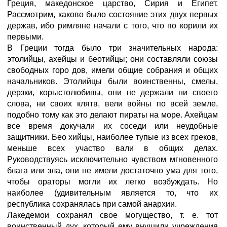
Греция, македонское царство, Сирия и Египет.
Рассмотрим, каково было состояние этих двух первых
держав, ибо римляне начали с того, что по корили их
первыми.
В Греции тогда было три значительных народа:
этолийцы, ахейцы и беотийцы; они составляли союзы
свободных горо дов, имели общие собрания и общих
начальников. Этолийцы были воинственны, смелы,
дерзки, корыстолюбивы, они не держали ни своего
слова, ни своих клятв, вели войны по всей земле,
подобно тому как это делают пираты на море. Ахейцам
все время докучали их соседи или неудобные
защитники. Бео хийцы, наиболее тупые из всех греков,
меньше всех участво вали в общих делах.
Руководствуясь исключительно чувством мгновенного
блага или зла, они не имели достаточно ума для того,
чтобы ораторы могли их легко возбуждать. Но
наиболее (удивительным является то, что их
республика сохранялась при самой анархии.
Лакедемои сохранял свое могущество, т. е. тот
воинственный дух, который ему внушили учреждения