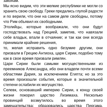
законам.
Мы ясно видим, что эти мелкие республики не могли со
хранить свою свободу. Греки предались глупой радости
и по верили, что они на самом деле свободны, потому
что Рим объявил их свободными.
Этолийцы, которые воображали, что они будут
господствовать над Грецией, заметив, что навязали
себе владык, впали в отчаяние; и так как они всегда
принимали крайние решения,
то, желая исправить одно безумие другим, они
призвали в Грецию Антиоха, царя Сирии, подобно тому
как в свое время призвали римлян.
Цари Сирии были самыми могущественными из
преемников Александра, ибо они владели почти всеми
областями Дария, за исключением Египта; но за это
время произошли события, которые в значительной
степени ослабили их могущество.
Селевк, основавший империю Сирии, к концу своей
жизни покорил царство Лизимаха. Несколько
провинций возмутилось во время этого
замешательства; образовались царства Пергама,