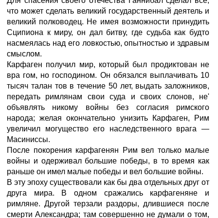
Для спасения своего отечества Ганнибал сделал все,
что может сделать великий государственный деятель и
великий полководец. Не имея возможности принудить
Сципиона к миру, он дал битву, где судьба как будто
насмеялась над его ловкостью, опытностью и здравым
смыслом.
Карфаген получил мир, который был продиктован не
вра гом, но господином. Он обязался выплачивать 10
тысяч талан тов в течение 50 лет, выдать заложников,
передать римлянам свои суда и своих слонов, не'
объявлять никому войны без согласия римского
народа; желая окончательно унизить Карфаген, Рим
увеличил могущество его наследственного врага —
Масиниссы.
После покорения карфагенян Рим вел только малые
войны и одерживал большие победы, в то время как
раньше он имел малые победы и вел большие войны.
В эту эпоху существовали как бы два отдельных друг от
друга мира. В одном сражались карфагеняне и
римляне. Другой терзали раздоры, длившиеся после
смерти Александра; там совершенно не думали о том,