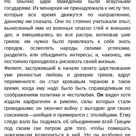
Но обычно цари Македонии были искусными
государями. Их монархия не принадлежала к числу тех,
которые все время движутся по направлению,
данному им сначала. Они по стоянно учитывали опыт,
вынесенный ими из военных опасно стей и внешних
дел, и вмешивались во все распри, волновав шие
греков; им нужно было привлекать к себе знать
городов, ослеплять народы своими успехами,
разделять или объединять интересы; и, наконец, им
постоянно приходилось рисковать своей жизнью.
Филипп, заслуживший в начале своего царствования
уме ренностью любовь и доверие греков, вдруг
переменился: он стал кровавым тираном в такое
время, когда ему надо было быть справедливым по
соображениям политики и честолюбия.
Он
видел хотя
издали карфагенян и римлян, силы которых стали
громадными; он окончил войну с выгодою для своих
союзников—ахейцев и примирился с этолийцами. Егму
следо вало бы подумать об объединении всей Греции
под своим ски петром для того, чтобы помешать
чужеземцам водвориться в ней. Но он возбудил ее