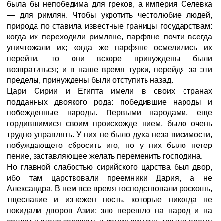
была бы непобедима для греков, а империя Селевка
— для римлян. Чтобы укротить честолюбие людей,
природа по ставила известные границы государствам:
когда их переходили римляне, парфяне почти всегда
уничтожали их; когда же парфяне осмелились их
перейти, то они вскоре принуждены были
возвратиться; и в наше время турки, перейдя за эти
пределы, принуждены были отступить назад.
Цари Сирии и Египта имели в своих странах
подданных двоякого рода: победившие народы и
побежденные народы. Первыми народами, еще
гордившимися своим происхожде нием, было очень
трудно управлять. У них не было духа неза висимости,
побуждающего сбросить иго, но у них было нетер
пение, заставляющее желать переменить господина.
Но главной слабостью сирийского царства был двор,
ибо там царствовали преемники Дария, а не
Александра. В нем все время господствовали роскошь,
тщеславие и изнежен ность, которые никогда не
покидали дворов Азии; зло перешло на народ и на