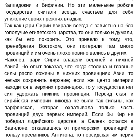
Каппадокии и Вифинии. Но эти маленькие робкие
государства считали всегда счастьем для себя
унижение своих прежних владык.
Так как цари Сирии взирали всегда с завистью на бла
гополучие египетского царства, то они только и думали,
как бы его покорить. Это привело к тому, что,
пренебрегая Востоком, они потеряли там много
провинций и им очень плохо повино вались в других.
Наконец, цари Сирии владели верхней и нижней
Азией. Но опыт показал, что когда столица и главные
силы распо ложены в нижних провинциях Азии, то
нельзя сохранить верхние; если же центр империи
находится в верхних провинциях, то у государства нет
сил удержать нижние провинции. Персид ская и
сирийская империи никогда не были так сильны, как
парфянская, которая охватывала только часть
провинций двух первых империй. Если бы Кир не
победил лидийского царства, а Селевк остался в
Вавилоне, отказавшись от приморских провинций в
пользу преемников Антигона, то персидская им перия