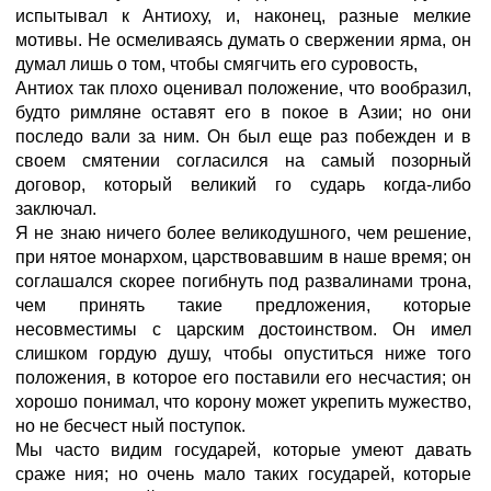
испытывал к Антиоху, и, наконец, разные мелкие
мотивы. Не осмеливаясь думать о свержении ярма, он
думал лишь о том, чтобы смягчить его суровость,
Антиох так плохо оценивал положение, что вообразил,
будто римляне оставят его в покое в Азии; но они
последо вали за ним. Он был еще раз побежден и в
своем смятении согласился на самый позорный
договор, который великий го сударь когда-либо
заключал.
Я не знаю ничего более великодушного, чем решение,
при нятое монархом, царствовавшим в наше время; он
соглашался скорее погибнуть под развалинами трона,
чем принять такие предложения, которые
несовместимы с царским достоинством. Он имел
слишком гордую душу, чтобы опуститься ниже того
положения, в которое его поставили его несчастия; он
хорошо понимал, что корону может укрепить мужество,
но не бесчест ный поступок.
Мы часто видим государей, которые умеют давать
сраже ния; но очень мало таких государей, которые