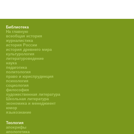
Библиотека
На главную
всеобщая история
журналистика
история России
история древнего мира
культурология
литературоведение
наука
педагогика
политология
право и юриспруденция
психология
социология
философия
художественная литература
Школьная литература
экономика и менеджмент
юмор
языкознание
Теология
апокрифы
апологетика