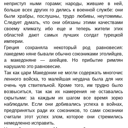
неприступ ными горами; народы, жившие в ней,
больше всех других го дились к военной службе: они
были храбры, послушны, трудо любивы, неутомимы.
Следует думать, что они обязаны этими качествами
своему климату, ибо еще и теперь жители этих
областей дают самых лучших солдат турецкой
империи.
Греция сохраняла некоторый род равновесия:
лакедемо няне бывали обычно союзниками этолийцев,
а македоняне — ахейцев. Но прибытие римлян
нарушило это равновесие.
Так как цари Македонии не могли содержать многочис
ленного войска, то малейшая неудача была для них
очень чув ствительной. Кроме того, им трудно было
возвыситься, так как их намерения не оставались
скрытыми: за каждым их шагом все время зорко
наблюдали. Если они добивались успеха в войнах,
предпринятых ради их союзников, то сами союзники
считали этот успех злом, которое они стремились
немедленно исправить.