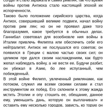
солдат и стало заражать и самих римлян, так что время
войны против Антиоха стало настоящей эпохой их
испорченности.
Таково было положение сирийского царства, когда
Антиох, совершивший великие подвиги, начал войну
против рим лян; но он не проявил даже того
благоразумия, какое требуется в обычных делах.
Ганнибал советовал для возобновле ния войны в
Италии привлечь Филиппа или обеспечить себе его
нейтралитет. Антиох не послушался его советов; он
появился в Греции с малою частью своих сил; он
целиком пре дался своим наслаждениям, как будто
желал наблюдать войну, а не вести ее. Будучи разбит,
он убежал в Азию, бо лее испуганный, чем
побежденный.
В этой войне Филипп, увлеченный римлянами, как
потоком, служил им всеми своими силами и стал
инструментом их побед. Его склонили к этому жажда
мстить Этолии и опу стошить ее, обещание, данное
ему, уменьшить дань, которую он выплачивал» и
оставить ему несколько городов, зависть, ко торую он