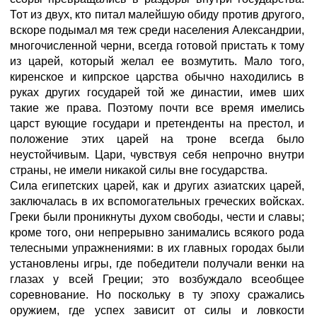
Тот из двух, кто питал малейшую обиду против другого,
вскоре подымал мя теж среди населения Александрии,
многочисленной черни, всегда готовой пристать к тому
из царей, который желал ее возмутить. Мало того,
киренское и кипрское царства обычно находились в
руках других государей той же династии, имев ших
такие же права. Поэтому почти все время имелись
царст вующие государи и претенденты на престол, и
положение этих царей на троне всегда было
неустойчивым. Цари, чувствуя себя непрочно внутри
страны, не имели никакой силы вне государства.
Сила египетских царей, как и других азиатских царей,
заключалась в их вспомогательных греческих войсках.
Греки были проникнуты духом свободы, чести и славы;
кроме того, они непрерывно занимались всякого рода
телесными упражнениями: в их главных городах были
установлены игры, где победители получали венки на
глазах у всей Греции; это возбуждало всеобщее
соревнование. Но поскольку в ту эпоху сражались
оружием, где успех зависит от силы и ловкости