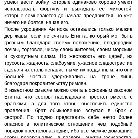
умеют вести войну, которые одинаково хорошо умеют
использовать фортуну и выжидать ее милостей,
которые сомневаются до начала предприятия, но уже
ничего не боятся, начав его.
После укрощения Антиоха оставались только мелкие
дер жавы, если не считать Египта, который мог быть
грозным благодаря своему положению, плодородию
почвы, торговле, числу своих жителей, своим морским
и сухопутным силам. Но жестокость его царей, их
трусость, жадность, слабоумие, ужасное сладострастие
сделали их столь ненавистными их подданным, что они
большей частью удерживались на троне лишь
благодаря покровительству римлян.
В известном смысле можно считать основным законом
Египта, что сестры наследовали престол вместе с
братьями; а для того чтобы обеспечить единство
правления, брат обыкновенно вступал в брак с
сестрой. По трудно представить себе нечто более
опасное в политическом отношении, чем подобный
порядок престолонаследия, ибо все мелкие домашние
ссоры превращались в раздоры внутри государства.