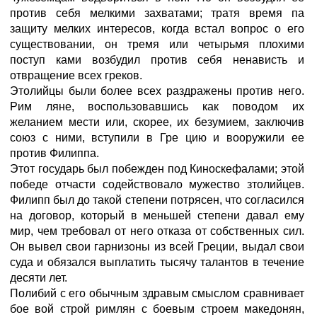
против себя мелкими захватами; тратя время па
защиту мелких интересов, когда встал вопрос о его
существовании, он тремя или четырьмя плохими
поступ ками возбудил против себя ненависть и
отвращение всех греков.
Этолийцы были более всех раздражены против него.
Рим ляне, воспользовавшись как поводом их
желанием мести или, скорее, их безумием, заключив
союз с ними, вступили в Гре цию и вооружили ее
против Филиппа.
Этот государь был побежден под Киноскефалами; этой
победе отчасти содействовало мужество зтолийцев.
Филипп был до такой степени потрясен, что согласился
на договор, который в меньшей степени давал ему
мир, чем требовал от него отказа от собственных сил.
Он вывел свои гарнизоны из всей Греции, выдал свои
суда и обязался выплатить тысячу талантов в течение
десяти лет.
Полибий с его обычным здравым смыслом сравнивает
бое вой строй римлян с боевым строем македонян,