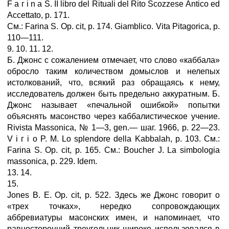
F а г i n a S. II libro del Rituali del Rito Scozzese Antico ed
Accettato, p. 171.
См.: Farina S. Op. cit, p. 174. Giamblico. Vita Pitagorica, p.
110—111.
9. 10. 11. 12.
Б. Джонс с сожалением отмечает, что слово «каббала»
обросло таким количеством домыслов и нелепых
истолкований, что, всякий раз обращаясь к нему,
исследователь должен быть предельно аккуратным. Б.
Джонс называет «печальной ошибкой» попытки
объяснять масонство через каббалистическое учение.
Rivista Massonica, № 1—3, gen.— шаг. 1966, p. 22—23.
V i г i о P. M. Lo splendore della Kabbalah, p. 103. См.:
Farina S. Op. cit, p. 165. См.: Boucher J. La simbologia
massonica, p. 229. Idem.
13. 14.
15.
Jones В. Е. Op. cit, p. 522. Здесь же Джонс говорит о
«трех точках», нередко сопровождающих
аббревиатуры масонских имен, и напоминает, что
равносторонний треугольник широко использовался в