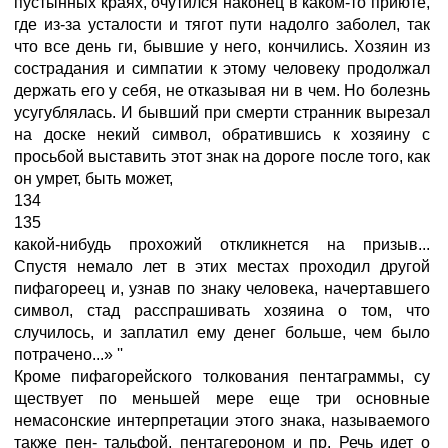
пустынных краях, очутился наконец в каком-то приюте,
где из-за усталости и тягот пути надолго заболел, так
что все день ги, бывшие у него, кончились. Хозяин из
сострадания и симпатии к этому человеку продолжал
держать его у себя, не отказывая ни в чем. Но болезнь
усугублялась. И бывший при смерти странник вырезал
на доске некий символ, обратившись к хозяину с
просьбой выставить этот знак на дороге после того, как
он умрет, быть может,
134
135
какой-нибудь прохожий откликнется на призыв...
Спустя немало лет в этих местах проходил другой
пифагореец и, узнав по знаку человека, начертавшего
символ, стад расспрашивать хозяина о том, что
случилось, и заплатил ему денег больше, чем было
потрачено...» ''
Кроме пифагорейского толкования пентаграммы, су
ществует по меньшей мере еще три основные
немасонские интерпретации этого знака, называемого
также пен- тальфой, пентагероном и пр. Речь идет о