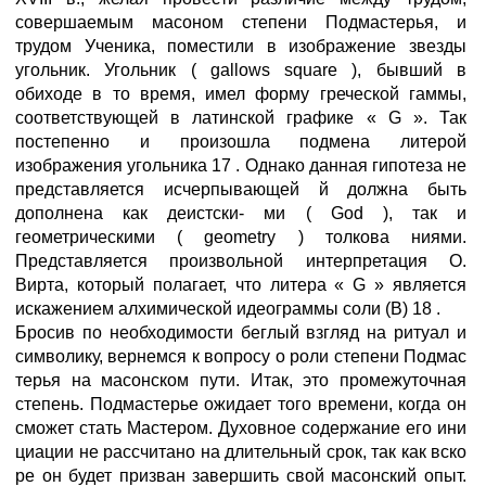
совершаемым масоном степени Подмастерья, и
трудом Ученика, поместили в изображение звезды
угольник. Угольник ( gallows square ), бывший в
обиходе в то время, имел форму греческой гаммы,
соответствующей в латинской графике « G ». Так
постепенно и произошла подмена литерой
изображения угольника 17 . Однако данная гипотеза не
представляется исчерпывающей й должна быть
дополнена как деистски- ми ( God ), так и
геометрическими ( geometry ) толкова ниями.
Представляется произвольной интерпретация О.
Вирта, который полагает, что литера « G » является
искажением алхимической идеограммы соли (В) 18 .
Бросив по необходимости беглый взгляд на ритуал и
символику, вернемся к вопросу о роли степени Подмас
терья на масонском пути. Итак, это промежуточная
степень. Подмастерье ожидает того времени, когда он
сможет стать Мастером. Духовное содержание его ини
циации не рассчитано на длительный срок, так как вско
ре он будет призван завершить свой масонский опыт.