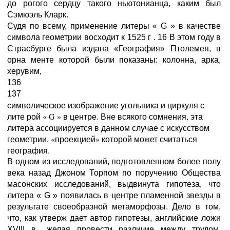
до рогого сердцу такого ньютонианца, каким был
Сэмюэль Кларк.
Судя по всему, применение литеры « G » в качестве
символа геометрии восходит к 1525 г . 16 В этом году в
Страсбурге была издана «География» Птолемея, в
орна менте которой были показаны: колонна, арка,
херувим,
136
137
символическое изображение угольника и циркуля с
лите рой « G » в центре. Вне всякого сомнения, эта
литера ассоциируется в данном случае с искусством
геометрии, «проекцией» которой может считаться
география.
В одном из исследований, подготовленном более полу
века назад Джоном Торпом по поручению Общества
масонских исследований, выдвинута гипотеза, что
литера « G » появилась в центре пламенной звезды в
результате своеобразной метаморфозы. Дело в том,
что, как утверж дает автор гипотезы, английские ложи
XVIII в., желая провести различие между трудом,