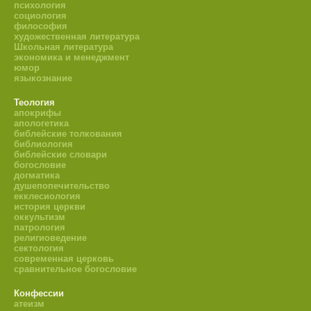
психология
социология
философия
художественная литература
Школьная литература
экономика и менеджмент
юмор
языкознание
Теология
апокрифы
апологетика
библейские толкования
библиология
библейские словари
богословие
догматика
душепопечительство
екклесиология
история церкви
оккультизм
патрология
религиоведение
сектология
современная церковь
сравнительное богословие
Конфессии
атеизм