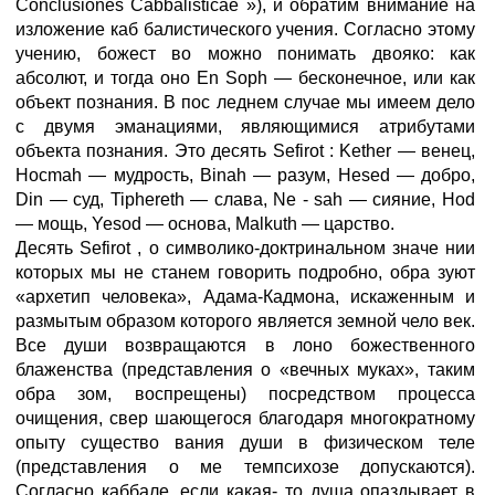
Conclusiones Cabbalisticae »), и обратим внимание на
изложение каб балистического учения. Согласно этому
учению, божест во можно понимать двояко: как
абсолют, и тогда оно En Soph — бесконечное, или как
объект познания. В пос леднем случае мы имеем дело
с двумя эманациями, являющимися атрибутами
объекта познания. Это десять Sefirot : Kether — венец,
Hocmah — мудрость, Binah — разум, Hesed — добро,
Din — суд, Tiphereth — слава, Ne - sah — сияние, Hod
— мощь, Yesod — основа, Malkuth — царство.
Десять Sefirot , о символико-доктринальном значе нии
которых мы не станем говорить подробно, обра зуют
«архетип человека», Адама-Кадмона, искаженным и
размытым образом которого является земной чело век.
Все души возвращаются в лоно божественного
блаженства (представления о «вечных муках», таким
обра зом, воспрещены) посредством процесса
очищения, свер шающегося благодаря многократному
опыту существо вания души в физическом теле
(представления о ме темпсихозе допускаются).
Согласно каббале, если какая- то душа опаздывает в