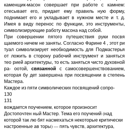
каменщик-масон совершает при работе с камнем:
отесывает его, придает ему правиль ную форму,
поднимает его и укладывает в нужном месте и т. д.
Имея в виду перенос по функции, это инструменты,
символизирующие работу масона над собой.
При совершении пятого путешествия руки посвя
щаемого ничем не заняты. Согласно Фарине 4 , этот ри
туал символизирует необходимость для Подмастерья
от ложить в сторону рабочий инструмент и заняться
тео рией архитектуры, то есть заняться чисто духовной
ра- оотой,
связанной
с самосовершенствованием,
которая бу дет завершена при посвящении в степень
Мастера.
Каждое из пяти символических посвящений сопро-
130
131
вождается поучением, которое произносит
Достопочтен ный Мастер. Тема его поучений (над
которой так лю бят насмехаться некоторые критически
настроенные ав торы) — пять чувств, архитектура,