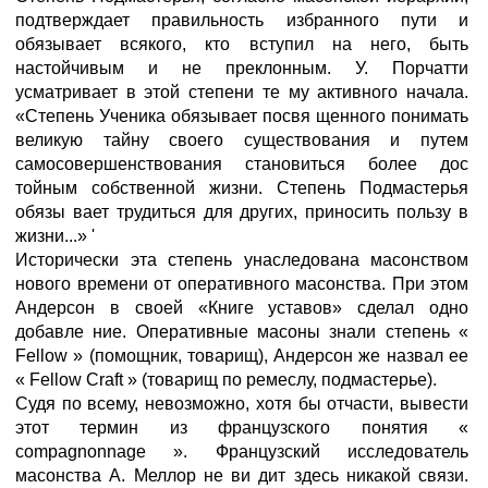
подтверждает правильность избранного пути и
обязывает всякого, кто вступил на него, быть
настойчивым и не преклонным. У. Порчатти
усматривает в этой степени те му активного начала.
«Степень Ученика обязывает посвя щенного понимать
великую тайну своего существования и путем
самосовершенствования становиться более дос
тойным собственной жизни. Степень Подмастерья
обязы вает трудиться для других, приносить пользу в
жизни...» '
Исторически эта степень унаследована масонством
нового времени от оперативного масонства. При этом
Андерсон в своей «Книге уставов» сделал одно
добавле ние. Оперативные масоны знали степень «
Fellow » (помощник, товарищ), Андерсон же назвал ее
« Fellow Craft » (товарищ по ремеслу, подмастерье).
Судя по всему, невозможно, хотя бы отчасти, вывести
этот термин из французского понятия «
compagnonnage ». Французский исследователь
масонства А. Меллор не ви дит здесь никакой связи.