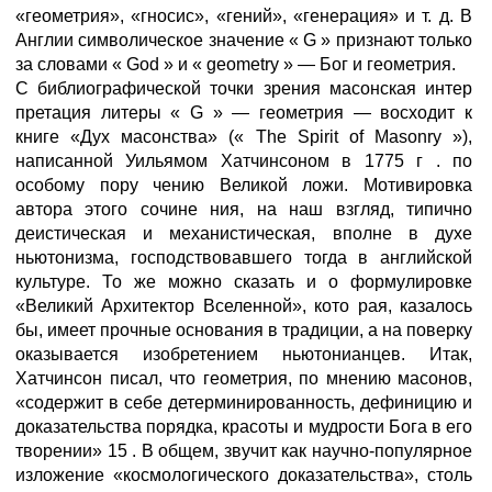
«геометрия», «гносис», «гений», «генерация» и т. д. В
Англии символическое значение « G » признают только
за словами « God » и « geometry » — Бог и геометрия.
С библиографической точки зрения масонская интер
претация литеры « G » — геометрия — восходит к
книге «Дух масонства» (« The Spirit of Masonry »),
написанной Уильямом Хатчинсоном в 1775 г . по
особому пору чению Великой ложи. Мотивировка
автора этого сочине ния, на наш взгляд, типично
деистическая и механистическая, вполне в духе
ньютонизма, господствовавшего тогда в английской
культуре. То же можно сказать и о формулировке
«Великий Архитектор Вселенной», кото рая, казалось
бы, имеет прочные основания в традиции, а на поверку
оказывается изобретением ньютонианцев. Итак,
Хатчинсон писал, что геометрия, по мнению масонов,
«содержит в себе детерминированность, дефиницию и
доказательства порядка, красоты и мудрости Бога в его
творении» 15 . В общем, звучит как научно-популярное
изложение «космологического доказательства», столь