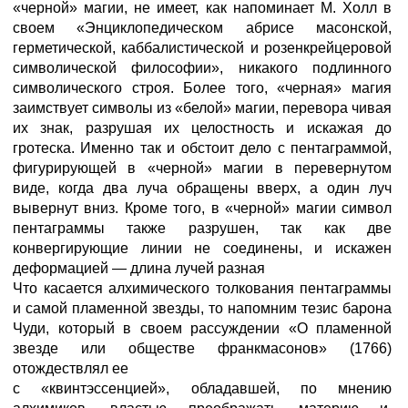
«черной» магии, не имеет, как напоминает М. Холл в
своем «Энциклопедическом абрисе масонской,
герметической, каббалистической и розенкрейцеровой
символической философии», никакого подлинного
символического строя. Более того, «черная» магия
заимствует символы из «белой» магии, перевора чивая
их знак, разрушая их целостность и искажая до
гротеска. Именно так и обстоит дело с пентаграммой,
фигурирующей в «черной» магии в перевернутом
виде, когда два луча обращены вверх, а один луч
вывернут вниз. Кроме того, в «черной» магии символ
пентаграммы также разрушен, так как две
конвергирующие линии не соединены, и искажен
деформацией — длина лучей разная
Что касается алхимического толкования пентаграммы
и самой пламенной звезды, то напомним тезис барона
Чуди, который в своем рассуждении «О пламенной
звезде или обществе франкмасонов» (1766)
отождествлял ее
с «квинтэссенцией», обладавшей, по мнению