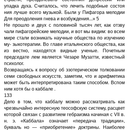
упадка духа. Считалось, что лечить подобные состоя
ния лучше всего музыкой. Были у Пифагора мелодии
Для преодоления гнева и возбуждения...» 5
Не прошло и двух с половиной тысяч лет, как отзву
чали пифагорейские мелодии, и вот мы видим: во всем
мире стали возникать научные общества по изучению
му- зыкотерапии. Во главе итальянского общества, как
из вестно, находятся видные ученые. Почетным
председате лем является Чезаре Музатти, известный
психолог.
Возвращаясь к вопросу об эзотерическом толковании
семи свободных искусств, заметим, что и арифметика
может быть интерпретирована таким способом. Вспом
ним хотя бы о каббале .
133
Дело в том, что каббалу можно рассматривать как
чрезвычайно интересную теософскую систему, расцвет
которой связан с развитием гебраизма начиная с VII в.
н. э. «Каббала» означает «передача традиции»,
букваль но — «приобретение» доктрины. Наиболее