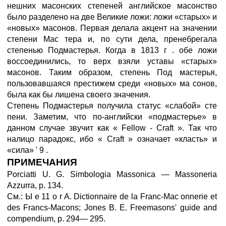
нешних масонских степеней английское масонство
было разделено на две Великие ложи: ложи «старых» и
«новых» масонов. Первая делала акцент на значении
степени Мас тера и, по сути дела, пренебрегала
степенью Подмастерья. Когда в 1813 г . обе ложи
воссоединились, то верх взяли уставы «старых»
масонов. Таким образом, степень Под мастерья,
пользовавшаяся престижем среди «новых» ма сонов,
была как бы лишена своего значения.
Степень Подмастерья получила статус «слабой» сте
пени. Заметим, что по-английски «подмастерье» в
данном случае звучит как « Fellow - Craft ». Так что
налицо парадокс, ибо « Craft » означает «класть» и
«сила» ' 9 .
ПРИМЕЧАНИЯ
Porciatti U. G. Simbologia Massonica — Massoneria
Azzurra, p. 134.
См.: Ы е 11 о r A. Dictionnaire de la Franc-Mac onnerie et
des Francs-Macons; Jones В. Е. Freemasons' guide and
compendium, p. 294— 295.