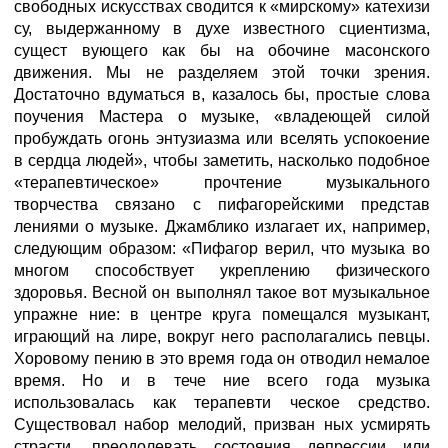
свободных искусствах сводится к «мирскому» катехизи
су, выдержанному в духе известного сциентизма,
сущест вующего как бы на обочине масонского
движения. Мы не разделяем этой точки зрения.
Достаточно вдуматься в, казалось бы, простые слова
поучения Мастера о музыке, «владеющей силой
пробуждать огонь энтузиазма или вселять успокоение
в сердца людей», чтобы заметить, насколько подобное
«терапевтическое» прочтение музыкального
творчества связано с пифагорейскими представ
лениями о музыке. Джамблико излагает их, например,
следующим образом: «Пифагор верил, что музыка во
многом способствует укреплению физического
здоровья. Весной он выполнял такое вот музыкальное
упражне ние: в центре круга помещался музыкант,
играющий на лире, вокруг него располагались певцы.
Хоровому пению в это время года он отводил немалое
время. Но и в тече ние всего года музыка
использовалась как терапевти ческое средство.
Существовал набор мелодий, призван ных усмирять
страсти, преодолевать состояния депрессии или