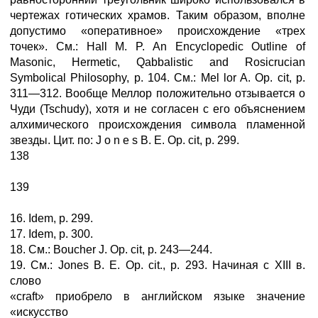
чертежах готических храмов. Таким образом, вполне
допустимо «оперативное» происхождение «трех
точек». См.: Hall M. P. An Encyclopedic Outline of
Masonic, Hermetic, Qabbalistic and Rosicrucian
Symbolical Philosophy, p. 104. См.: Mel lor A. Op. cit, p.
311—312. Вообще Меллор положительно отзывается о
Чуди (Tschudy), хотя и не согласен с его объяснением
алхимического происхождения символа пламенной
звезды. Цит. по: J о n e s В. Е. Op. cit, p. 299.
138
139
16. Idem, p. 299.
17. Idem, p. 300.
18. См.: Boucher J. Op. cit, p. 243—244.
19. См.: Jones B. E. Op. cit., p. 293. Начиная с XIII в.
слово
«craft» приобрело в английском языке значение
«искусство