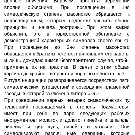
ценные поучения. Впрочем, простота церемонии
вполне объяснима. При посвящении в 1-ю
символическую степень масонство обращается к
непосвященным, которым надлежит уяснить общие
принципы и начала доктрины. При этом важно
объяснить это в торжественной обстановке с
демонстрацией характерных символов своего языка.
При посвящении во 2-ю степень масонство
обращается к братьям, уже воспри нявшим его заветы
и
лишь дожидающимся благоприятного случая, чтобы
применить их на практике. В связи с этим общая
картина до крайности проста и образно небогата...» 3 .
Ритуал инициации разворачивается посредством пяти
символических путешествий и созерцания пламенной
звезды, в которой заключена литера « G ».
При совершении первых четырех символических пу
тешествий посвящаемый в степень Подмастерья
имеет при себе по паре следующих рабочих
инструментов: молоток и долото, линейка и шпатель,
линейка и цир куль, линейка и угольник. Они
символизируют различ ные операции, которые