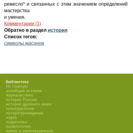
ремесло* и связанных с этим значением определений
мастерства
и умения.
Комментарии (1)
Обратно в раздел
история
Список тегов:
символы масонов
Библиотека
На главную
всеобщая история
журналистика
история России
история древнего мира
культурология
литературоведение
наука
педагогика
политология
право и юриспруденция