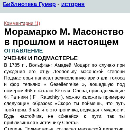
Библиотека Гумер
-
история
Комментарии (1)
Морамарко М. Масонство
в прошлом и настоящем
ОГЛАВЛЕНИЕ
УЧЕНИК И ПОДМАСТЕРЬЕ
В 1785 г . Вольфганг Амадей Моцарт по случаю при
суждения его отцу Леопольду масонской степени
Подмастерья написал великолепную арию для голоса
и фор тепьяно « Gesellenreise », вошедшую под
номером 468 в каталог Кёхеля. Слова, принадлежащие
Ф. Ратники ( F . Ratschky ), можно изложить примерно
следующим образом: «Скоро ты поймешь, что путь
твой прям. Знай, что это тропинка, ведущая к мудрости.
Будь настойчив, не сбивайся
с
пути, так ты
приблизишься к источнику Света».
Степень Подмастерья, согласно масонской иерархии,