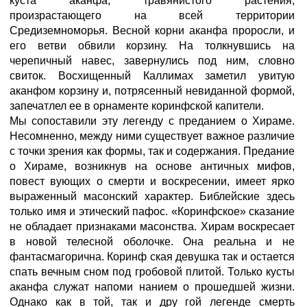
куста аканфа, травянистого растения,
произрастающего на всей территории
Средиземноморья. Весной корни аканфа проросли, и
его ветви обвили корзину. На толкнувшись на
черепичный навес, завернулись под ним, словно
свиток. Восхищенный Каллимах заметил увитую
аканфом корзину и, потрясенный невиданной формой,
запечатлел ее в орнаменте коринфской капители.
Мы сопоставили эту легенду с преданием о Хираме.
Несомненно, между ними существует важное различие
с точки зрения как формы, так и содержания. Предание
о Хираме, возникнув на основе античных мифов,
повест вующих о смерти и воскресении, имеет ярко
выраженный масонский характер. Библейские здесь
только имя и этический пафос. «Коринфское» сказание
не обладает признаками масонства. Хирам воскресает
в новой телесной оболочке. Она реальна и не
фантасмагорична. Коринф ская девушка так и остается
спать вечным сном под гробовой плитой. Только кусты
аканфа служат напоми нанием о прошедшей жизни.
Однако как в той, так и дру гой легенде смерть