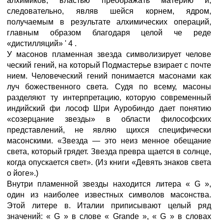
алхимиков, властью преображать материю и,
следовательно, являв шейся корнем, ядром,
получаемым в результате алхимических операций,
главным образом благодаря целой че реде
«дистилляций» ' 4 .
У масонов пламенная звезда символизирует челове
ческий гений, на который Подмастерье взирает с почте
нием. Человеческий гений понимается масонами как
луч божественного света. Судя по всему, масоны
разделяют ту интерпретацию, которую современный
индийский фи лософ Шри Ауробиндо дает понятию
«созерцание звезды» в области философских
представлений, не являю щихся специфически
масонскими. «Звезда — это неиз менное обещание
света, который грядет. Звезда превра щается в солнце,
когда опускается свет». (Из книги «Девять знаков света
о йоге».)
Внутри пламенной звезды находится литера « G »,
один из наиболее известных символов масонства.
Этой литере в. Италии приписывают целый ряд
значений: « G » в слове « Grande », « G » в словах