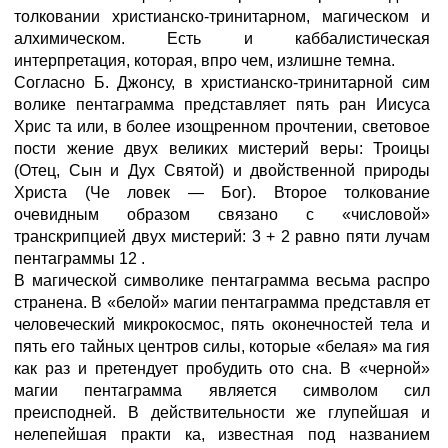
толковании христианско-тринитарном, магическом и
алхимическом. Есть и каббалистическая
интерпретация, которая, впро чем, излишне темна.
Согласно Б. Джонсу, в христианско-тринитарной сим
волике пентаграмма представляет пять ран Иисуса
Хрис та или, в более изощренном прочтении, световое
пости жение двух великих мистерий веры: Троицы
(Отец, Сын и Дух Святой) и двойственной природы
Христа (Че ловек — Бог). Второе толкование
очевидным образом связано с «числовой»
транскрипцией двух мистерий: 3 + 2 равно пяти лучам
пентаграммы 12 .
В магической символике пентаграмма весьма распро
странена. В «белой» магии пентаграмма представля ет
человеческий микрокосмос, пять оконечностей тела и
пять его тайных центров силы, которые «белая» ма гия
как раз и претендует пробудить ото сна. В «черной»
магии пентаграмма является символом сил
преисподней. В действительности же глупейшая и
нелепейшая практи ка, известная под названием