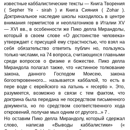
известные каббалистические тексты — Книга Творения
( Sepher Ye - sirah ) и Книга Сияния ( Zohar ).
Доктринальное наследие школы находилось в центре
внимания герметистов и неоплатоников в Италии XV
— XVI вв., в особенности же Пико делла Мирандолы,
который в своем слове «О достоинстве человека»
утверждает с присущей ему страстностью, что взял на
себя обязательство ответить публич но, пользуясь
только числами, на 74 вопроса, считающихся главными
среди вопросов о физике и божестве. Пико делла
Мирандола полагал также, что «истинное толкование
закона, данного Господом Моисею, закона
богооткровенного... называется каббалой, то есть в
пере воде с еврейского на латынь « receptio ». Это,
разумеется, возможно в связи с тем фактом, что
доктрина была передана не посредством письменного
документа, но по средством соответственного хода
откровений, получае мых одним от другого...» 7 .
Но оставим Пико делла Мирандолу, который сдержал
слово, написав «Выводы каббалистики» («