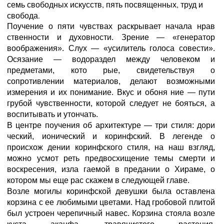
семь свободных искусств, пять посвященных, труд и
свобода.
Поучение о пяти чувствах раскрывает начала нрав
ственности и духовности. Зрение — «генератор
воображения». Слух — «усилитель голоса совести».
Осязание — водораздел между человеком и
предметами, кото рые, свидетельствуя о
сопротивлении материалов, делают возможными
измерения и их понимание. Вкус и обоня ние — пути
грубой чувственности, которой следует не бояться, а
воспитывать и утончать.
В центре поучения об архитектуре — три стиля: дори
ческий, ионический и коринфский. В легенде о
происхож дении коринфского стиля, на наш взгляд,
можно усмот реть предвосхищение темы смерти и
воскресения, изла гаемой в предании о Хираме, о
котором мы еще рас скажем в следующей главе.
Возле могилы коринфской девушки была оставлена
корзина с ее любимыми цветами. Над гробовой плитой
был устроен черепичный навес. Корзина стояла возле