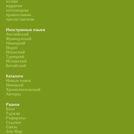
ислам
иудаизм
католицизм
православие
протестантизм
Иностранные языки
Английский
Французский
Немецкий
Иврит
Японский
Турецкий
Испанский
Китайский
Каталоги
Новые книги
Именной
Хронологический
Авторы
Разное
Блог
Туризм
Рефераты
Ссылки
Связь
Site Map