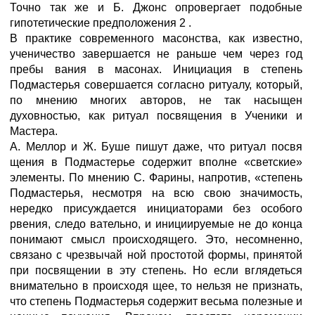
Точно так же и Б. Джонс опровергает подобные
гипотетические предположения 2 .
В практике современного масонства, как известно,
ученичество завершается не раньше чем через год
пребы вания в масонах. Инициация в степень
Подмастерья совершается согласно ритуалу, который,
по мнению многих авторов, не так насыщен
духовностью, как ритуал посвящения в Ученики и
Мастера.
А. Меллор и Ж. Буше пишут даже, что ритуал посвя
щения в Подмастерье содержит вполне «светские»
элементы. По мнению С. Фарины, напротив, «степень
Подмастерья, несмотря на всю свою значимость,
нередко присуждается инициаторами без особого
рвения, следо вательно, и инициируемые не до конца
понимают смысл происходящего. Это, несомненно,
связано с чрезвычай ной простотой формы, принятой
при посвящении в эту степень. Но если вглядеться
внимательно в происходя щее, то нельзя не признать,
что степень Подмастерья содержит весьма полезные и