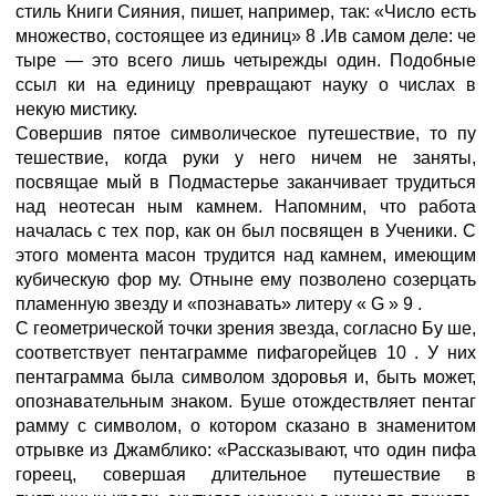
стиль Книги Сияния, пишет, например, так: «Число есть
множество, состоящее из единиц» 8 .Ив самом деле: че
тыре — это всего лишь четырежды один. Подобные
ссыл ки на единицу превращают науку о числах в
некую мистику.
Совершив пятое символическое путешествие, то пу
тешествие, когда руки у него ничем не заняты,
посвящае мый в Подмастерье заканчивает трудиться
над неотесан ным камнем. Напомним, что работа
началась с тех пор, как он был посвящен в Ученики. С
этого момента масон трудится над камнем, имеющим
кубическую фор му. Отныне ему позволено созерцать
пламенную звезду и «познавать» литеру « G » 9 .
С геометрической точки зрения звезда, согласно Бу ше,
соответствует пентаграмме пифагорейцев 10 . У них
пентаграмма была символом здоровья и, быть может,
опознавательным знаком. Буше отождествляет пентаг
рамму с символом, о котором сказано в знаменитом
отрывке из Джамблико: «Рассказывают, что один пифа
гореец, совершая длительное путешествие в