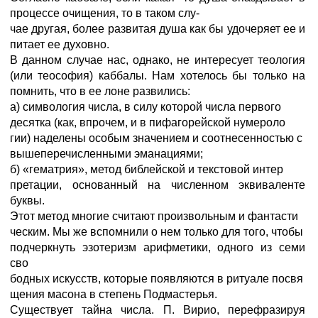
процессе очищения, то в таком слу-
чае другая, более развитая душа как бы удочеряет ее и
питает ее духовно.
В данном случае нас, однако, не интересует теология
(или теософия) каббалы. Нам хотелось бы только на
помнить, что в ее лоне развились:
а) симвология числа, в силу которой числа первого
десятка (как, впрочем, и в пифагорейской нумероло
гии) наделены особым значением и соотнесенностью с
вышеперечисленными эманациями;
б) «гематрия», метод библейской и текстовой интер
претации, основанный на численном эквиваленте
буквы.
Этот метод многие считают произвольным и фантасти
ческим. Мы же вспомнили о нем только для того, чтобы
подчеркнуть эзотеризм арифметики, одного из семи
сво
бодных искусств, которые появляются в ритуале посвя
щения масона в степень Подмастерья.
Существует тайна числа. П. Вирио, перефразируя