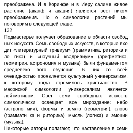
преображена. И в Коринфе и в Иеру салиме живое
растение (аканф и акация) является вест ником
преображения. Но о символогии растений мы
поговорим в следующей главе.
132
Подмастерье получает образование в области свобод
ных искусств. Семь свободных искусств, в которые вхо
дит «литературный тривиум» (грамматика, риторика и
ло гика) и «научный квадривиум» (арифметика,
геометрия, астрономия и музыка), были фундаментом
средневеко вого обучения. В них со всей
очевидностью проявляется культурный универсализм,
к которому тогда стремилось христианство. В
масонской символогии универсализм является
лейтмотивом. Свет семи свободных искусств
символически освещает все мироздание: небо
(астроно мия), формы и землю (геометрия), слово
(граммати ка и риторика), мысль (логика) и эмоции
(музыка).
Некоторые авторы полагают, что наставление в семи