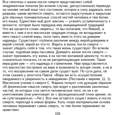
Все гипотезы о жизни после смерти представляют собой
неадекватные попытки (во всяком случае, дискуссионные) перевода
на челове ческий язык того состояния, которое в силу радикаль ного
разрыва, каким является смерть, остается недоступным и закрытым
для обычных познавательных способ ностей человека и тем более
его языка. Единствен ный долг масона — усвоить устремленность к
вечности, которая была передана ему инициационной традицией.
Что же касается слова «верить», то мы полагаем, что Маккей, а
вместе с ним и вся масонская традиция отнюдь не вкладывают в
него смысл слепой веры, пола гаясь вместо этого на доверие
надежды. Существует глубокое различие между верой-доверием и
верой слепой, верой во что-то. Верить в жизнь после смерти —
значит убедить себя в том, что такая жизнь существует. Во всяком
случае, подобная вера пассивна. Доверять жизни после смерти —
значит признавать эту жизнь в ка честве желаемой ценности, то есть
сознательно полагать ся на ее раскрепощающее значение. Такая
вера-дове рие — это надежда и стремление. Нам представляется,
что масонство построено на вере в возможность воскре сения, а не в
то, что воскресение на самом деле сущест вует. По сути дела, об
этом сказано у апостола Павла: «Вера же есть осуществление
ожидаемого и уверенность в невидимом» (Послание к евреям, 11, 1).
Масонское учение о смерти С. Фарина толкует сле дующим образом:
«В физическом смысле смерть при водит к разложению различных
частей, из которых сла гается человеческое тело, но не к их
уничтожению (она уничтожает их с функциональной точки зрения, но
не субстанциально.—Лег.). Все они остаются сущест вовать и после
смерти, переходя в новые формы. Коль скоро материальная основа
человека переживает самое смерть, то тем более переживает ее
нравствен-
156