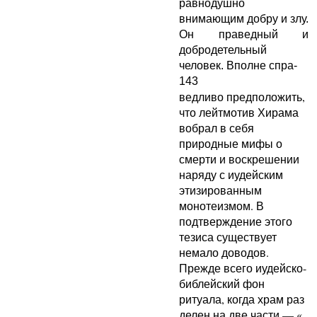
равнодушно
внимающим добру и злу.
Он праведный и
добродетельный
человек. Вполне спра-
143
ведливо предположить,
что лейтмотив Хирама
вобрал в себя
природные мифы о
смерти и воскрешении
наряду с иудейским
этизированным
монотеизмом. В
подтверждение этого
тезиса существует
немало доводов.
Прежде всего иудейско-
библейский фон
ритуала, когда храм раз
делен на две части — «