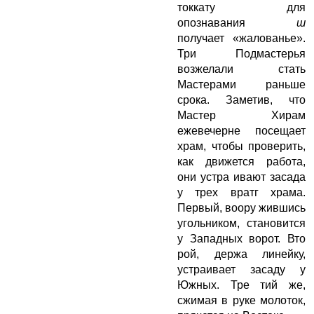
токкату для
опознавания
ш
получает «жалованье».
Три Подмастерья
возжелали стать
Мастерами раньше
срока. Заметив, что
Мастер Хирам
ежевечерне посещает
храм, чтобы проверить,
как движется работа,
они устра ивают засада
у трех вратг храма.
Первый, воору жившись
угольником, становится
у Западных ворот. Вто
рой, держа линейку,
устраивает засаду у
Южных. Тре тий же,
сжимая в руке молоток,