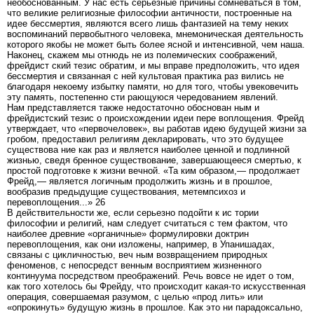
необоснованным. У нас есть серьезные причины сомневаться в том,
что великие религиозные философии античности, построенные на
идее бессмертия, являются всего лишь фантазией на тему неких
воспоминаний первобытного человека, мнемоническая деятельность
которого якобы не может быть более ясной и интенсивной, чем наша.
Наконец, скажем мы отнюдь не из полемических соображений,
фрейдист ский тезис обратим, и мы вправе предположить, что идея
бессмертия и связанная с ней культовая практика раз вились не
благодаря некоему избытку памяти, но для того, чтобы увековечить
эту память, постепенно сти рающуюся чередованием явлений.
Нам представляется также недостаточно обоснован ным и
фрейдистский тезис о происхождении идеи пере воплощения. Фрейд
утверждает, что «первочеловек», вы работав идею будущей жизни за
гробом, предоставил религиям декларировать, что это будущее
существова ние как раз и является наиболее ценной и подлинной
жизнью, сведя бренное существование, завершающееся смертью, к
простой подготовке к жизни вечной. «Та ким образом,— продолжает
Фрейд,— является логичным продолжить жизнь и в прошлое,
вообразив предыдущие существования, метемпсихоз и
перевоплощения...» 26
В действительности же, если серьезно подойти к ис тории
философии и религий, нам следует считаться с тем фактом, что
наиболее древние «органичные» формулировки доктрин
перевоплощения, как они изложены, например, в Упанишадах,
связаны с цикличностью, веч ным возвращением природных
феноменов, с непосредст венным восприятием жизненного
континуума посредством преображений. Речь вовсе не идет о том,
как того хотелось бы Фрейду, что происходит какая-то искусственная
операция, совершаемая разумом, с целью «прод лить» или
«опрокинуть» будущую жизнь в прошлое. Как это ни парадоксально,