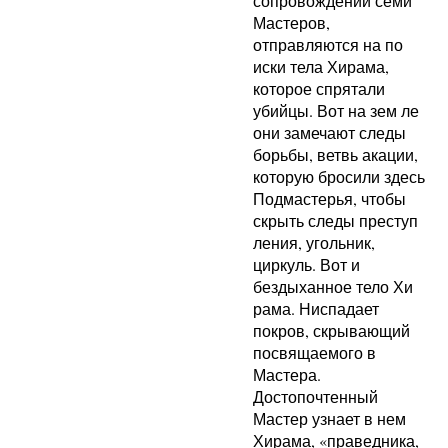
сопровождении семи
Мастеров,
отправляются на по
иски тела Хирама,
которое спрятали
убийцы. Вот на зем ле
они замечают следы
борьбы, ветвь акации,
которую бросили здесь
Подмастерья, чтобы
скрыть следы преступ
ления, угольник,
циркуль. Вот и
бездыханное тело Хи
рама. Ниспадает
покров, скрывающий
посвящаемого в
Мастера.
Достопочтенный
Мастер узнает в нем
Хирама, «праведника,