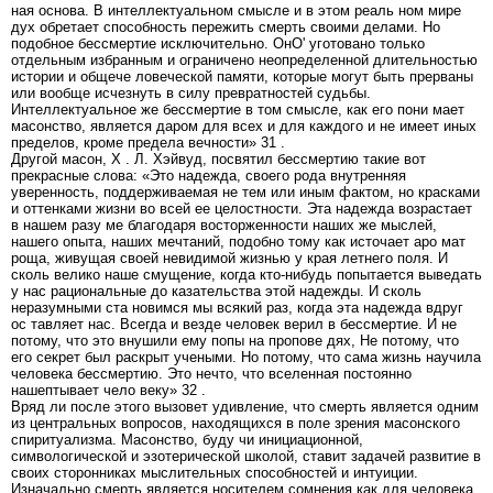
ная основа. В интеллектуальном смысле и в этом реаль ном мире
дух обретает способность пережить смерть своими делами. Но
подобное бессмертие исключительно. ОнО' уготовано только
отдельным избранным и ограничено неопределенной длительностью
истории и общече ловеческой памяти, которые могут быть прерваны
или вообще исчезнуть в силу превратностей судьбы.
Интеллектуальное же бессмертие в том смысле, как его пони мает
масонство, является даром для всех и для каждого и не имеет иных
пределов, кроме предела вечности» 31 .
Другой масон, X . Л. Хэйвуд, посвятил бессмертию такие вот
прекрасные слова: «Это надежда, своего рода внутренняя
уверенность, поддерживаемая не тем или иным фактом, но красками
и оттенками жизни во всей ее целостности. Эта надежда возрастает
в нашем разу ме благодаря восторженности наших же мыслей,
нашего опыта, наших мечтаний, подобно тому как источает аро мат
роща, живущая своей невидимой жизнью у края летнего поля. И
сколь велико наше смущение, когда кто-нибудь попытается выведать
у нас рациональные до казательства этой надежды. И сколь
неразумными ста новимся мы всякий раз, когда эта надежда вдруг
ос тавляет нас. Всегда и везде человек верил в бессмертие. И не
потому, что это внушили ему попы на пропове дях, Не потому, что
его секрет был раскрыт учеными. Но потому, что сама жизнь научила
человека бессмертию. Это нечто, что вселенная постоянно
нашептывает чело веку» 32 .
Вряд ли после этого вызовет удивление, что смерть является одним
из центральных вопросов, находящихся в поле зрения масонского
спиритуализма. Масонство, буду чи инициационной,
символогической и эзотерической школой, ставит задачей развитие в
своих сторонниках мыслительных способностей и интуиции.
Изначально смерть является носителем сомнения как для человека