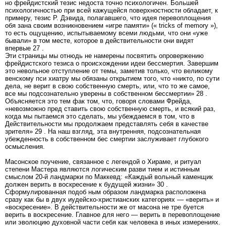
но фрейдистский тезис недоста точно психологичен. Большей
психологичностью при всей кажущейся поверхностности обладает, к
примеру, тезис Р. Дэвида, полагавшего, что идея перевоплощения
обя зана своим возникновением «игре памяти» (« tricks of memory »),
то есть ощущению, испытываемому всеми людьми, что они «уже
бывали» в том месте, которое в действительности они видят
впервые 27 .
Эти страницы мы отнюдь не намерены посвятить опровержению
фрейдистского тезиса о происхождении идеи бессмертия. Завершим
это невольное отступление от темы, заметив только, что великому
венскому пси хиатру мы обязаны открытием того, что «никто, по сути
дела, не верит в свою собственную смерть, или, что то же самое,
все мы подсознательно уверены в собственном бессмертии» 28 .
Объясняется это тем фак том, что, говоря словами Фрейда,
«невозможно пред ставить свою собственную смерть, и всякий раз,
когда мы пытаемся это сделать, мы убеждаемся в том, что в
Действительности мы продолжаем представлять себя в качестве
зрителя» 29 . На наш взгляд, эта внутренняя, подсознательная
убежденность в собственном бес смертии заслуживает глубокого
осмысления.
Масонское поучение, связанное с легендой о Хираме, и ритуал
степени Мастера являются логическим разви тием и истинным
смыслом 20-й ландмарки по Маккевд: «Каждый вольный каменщик
должен верить в воскресение к будущей жизни» 30 .
Сформулированная подоб ным образом ландмарка расположена
сразу как бы в двух иудейско-христианских категориях — «верить» и
«воскресение». В действительности же от масона не тре буется
верить в воскресение. Главное для него — верить в перевоплощение
или эволюцию духовной части себя как человека в иных измерениях.