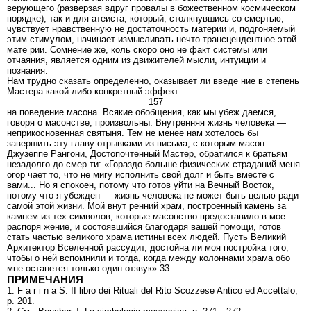
верующего (разверзая вдруг провалы в божественном космическом
порядке), так и для атеиста, который, столкнувшись со смертью,
чувствует нравственную не достаточность материи и, подгоняемый
этим стимулом, начинает измысливать нечто трансцендентное этой
мате рии. Сомнение же, коль скоро оно не факт системы или
отчаяния, является одним из движителей мысли, интуиции и
познания.
Нам трудно сказать определенно, оказывает ли введе ние в степень
Мастера какой-либо конкретный эффект
157
на поведение масона. Всякие обобщения, как мы убеж даемся,
говоря о масонстве, произвольны. Внутренняя жизнь человека —
неприкосновенная святыня. Тем не менее нам хотелось бы
завершить эту главу отрывками из письма, с которым масон
Джузеппе Рангони, Достопочтенный Мастер, обратился к братьям
незадолго до смер ти: «Гораздо больше физических страданий меня
огор чает то, что не мигу исполнить свой долг и быть вместе с
вами... Но я спокоен, потому что готов уйти на Вечный Восток,
потому что я убежден — жизнь человека не может быть целью ради
самой этой жизни. Мой внут ренний храм, построенный камень за
камнем из тех символов, которые масонство предоставило в мое
распоря жение, и состоявшийся благодаря вашей помощи, готов
стать частью великого храма истины всех людей. Пусть Великий
Архитектор Вселенной рассудит, достойна ли моя постройка того,
чтобы о ней вспомнили и тогда, когда между колоннами храма обо
мне останется только один отзвук» 33 .
ПРИМЕЧАНИЯ
1. F a r i n a S. II libro dei Rituali del Rito Scozzese Antico ed Accettalo,
p. 201.