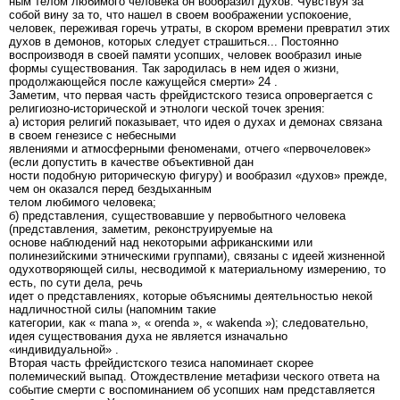
ным телом любимого человека он вообразил духов. Чувствуя за
собой вину за то, что нашел в своем воображении успокоение,
человек, переживая горечь утраты, в скором времени превратил этих
духов в демонов, которых следует страшиться... Постоянно
воспроизводя в своей памяти усопших, человек вообразил иные
формы существования. Так зародилась в нем идея о жизни,
продолжающейся после кажущейся смерти» 24 .
Заметим, что первая часть фрейдистского тезиса опровергается с
религиозно-исторической и этнологи ческой точек зрения:
а) история религий показывает, что идея о духах и демонах связана
в своем генезисе с небесными
явлениями и атмосферными феноменами, отчего «первочеловек»
(если допустить в качестве объективной дан
ности подобную риторическую фигуру) и вообразил «духов» прежде,
чем он оказался перед бездыханным
телом любимого человека;
б) представления, существовавшие у первобытного человека
(представления, заметим, реконструируемые на
основе наблюдений над некоторыми африканскими или
полинезийскими этническими группами), связаны с идеей жизненной
одухотворяющей силы, несводимой к материальному измерению, то
есть, по сути дела, речь
идет о представлениях, которые объяснимы деятельностью некой
надличностной силы (напомним такие
категории, как « mana », « orenda », « wakenda »); следовательно,
идея существования духа не является изначально
«индивидуальной» .
Вторая часть фрейдистского тезиса напоминает скорее
полемический выпад. Отождествление метафизи ческого ответа на
событие смерти с воспоминанием об усопших нам представляется