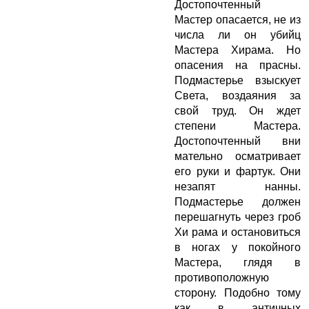
Достопочтенный
Мастер опасается, не из
числа ли он убийц
Мастера Хирама. Но
опасения на прасны.
Подмастерье взыскует
Света, воздаяния за
свой труд. Он ждет
степени Мастера.
Достопочтенный вни
мательно осматривает
его руки и фартук. Они
незапят нанны.
Подмастерье должен
перешагнуть через гроб
Хи рама и остановиться
в ногах у покойного
Мастера, глядя в
противоположную
сторону. Подобно тому
как в античных