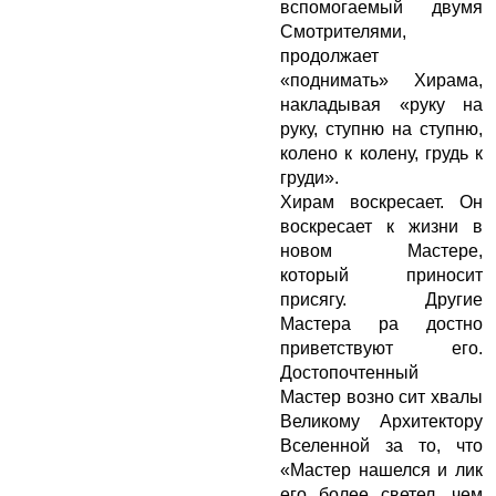
вспомогаемый двумя
Смотрителями,
продолжает
«поднимать» Хирама,
накладывая «руку на
руку, ступню на ступню,
колено к колену, грудь к
груди».
Хирам воскресает. Он
воскресает к жизни в
новом Мастере,
который приносит
присягу. Другие
Мастера ра достно
приветствуют его.
Достопочтенный
Мастер возно сит хвалы
Великому Архитектору
Вселенной за то, что
«Мастер нашелся и лик
его более светел, чем