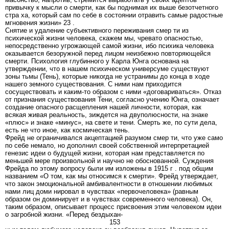
привычку к мысли о смерти, как бы поднимая их выше безотчетного
стра ха, который сам по себе в состоянии отравить самые радостные
мгновения жизни» 23 .
Снятие и удаление субъективного переживания смер ти из
психической жизни человека, скажем мы, чревато опасностью,
непосредственно угрожающей самой жизни, ибо психика человека
оказывается безоружной перед лицом неизбежно повторяющейся
смерти. Психология глубинного у Карла Юнга основана на
утверждении, что в нашем психическом универсуме существуют
зоны тьмы (Тень), которые никогда не устранимы до конца в ходе
нашего земного существования. С ними нам приходится
сосуществовать и каким-то образом с ними «договариваться». Отказ
от признания существования Тени, согласно учению Юнга, означает
создание опасного расщепления нашей личности, которая, как
всякая живая реальность, зиждется на двуполюсности, на знаке
«плюс» и знаке «минус», на свете и тени. Смерть же, по сути дела,
есть не что иное, как космическая тень.
Фрейд не ограничивался акцептацией разумом смер ти, что уже само
по себе немало, но дополнил своей собственной интерпретацией
генезис идеи о будущей жизни, которая нам представляется по
меньшей мере произвольной и научно не обоснованной. Суждения
Фрейда по этому вопросу были им изложены в 1915 г . под общим
названием «О том, как мы относимся к смерти». Фрейд утверждает,
что закон эмоциональной амбивалентности в отношении любимых
нами лиц доми нировал в чувствах «первочеловека» (равным
образом он доминирует и в чувствах современного человека). Он,
таким образом, описывает процесс присвоения этим человеком идеи
о загробной жизни. «Перед бездыхан-
153