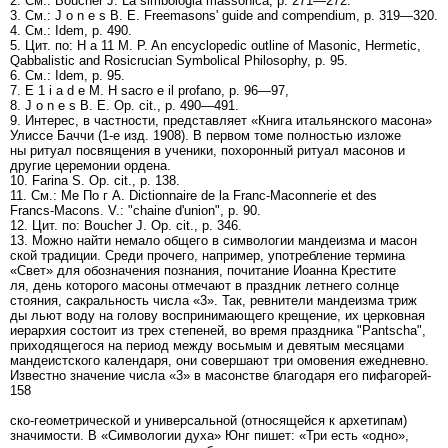
2. См.: Boucher J. La simbologia massonica, p. 271—272.
3. См.: J о n e s В. Е. Freemasons' guide and compendium, p. 319—320.
4. См.: Idem, p. 490.
5. Цит. по: H a 11 M. P. An encyclopedic outline of Masonic, Hermetic,
Qabbalistic and Rosicrucian Symbolical Philosophy, p. 95.
6. См.: Idem, p. 95.
7. E 1 i a d e M. H sacro e il profano, p. 96—97,
8. J о n e s В. Е. Op. cit., p. 490—491.
9. Интерес, в частности, представляет «Книга итальянского масона»
Улиссе Баччи (1-е изд. 1908). В первом томе полностью изложе
ны ритуал посвящения в ученики, похоронный ритуал масонов и
другие церемонии ордена.
10. Farina S. Op. cit., p. 138.
11. См.: Me По г A. Dictionnaire de la Franc-Maconnerie et des
Francs-Macons. V.: "chaine d'union", p. 90.
12. Цит. по: Boucher J. Op. cit., p. 346.
13. Можно найти немало общего в символогии мандеизма и масон
ской традиции. Среди прочего, например, употребление термина
«Свет» для обозначения познания, почитание Иоанна Крестите
ля, день которого масоны отмечают в праздник летнего солнце
стояния, сакральность числа «3». Так, ревнители мандеизма триж
ды льют воду на голову воспринимающего крещение, их церковная
иерархия состоит из трех степеней, во время праздника "Pantscha",
приходящегося на период между восьмым и девятым месяцами
мандеистского календаря, они совершают три омовения ежедневно.
Известно значение числа «3» в масонстве благодаря его пифагорей-
158
ско-геометрической и универсальной (относящейся к архетипам)
значимости. В «Символогии духа» Юнг пишет: «Три есть «одно»,