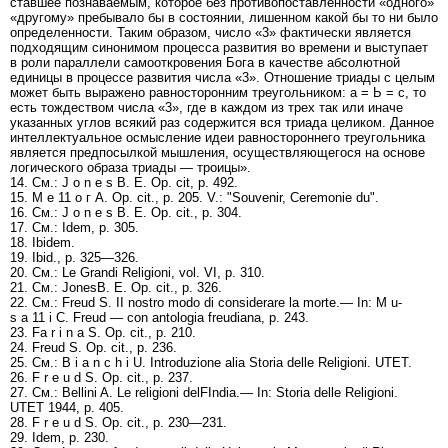
ставшее познаваемым, которое без противопоставленности «одного»
«другому» пребывало бы в состоянии, лишенном какой бы то ни было
определенности. Таким образом, число «3» фактически является
подходящим синонимом процесса развития во времени и выступает
в роли параллели самооткровения Бога в качестве абсолютной
единицы в процессе развития числа «3». Отношение триады с целым
может быть выражено равносторонним треугольником: а = Ь = с, то
есть тождеством числа «3», где в каждом из трех так или иначе
указанных углов всякий раз содержится вся триада целиком. Данное
интеллектуальное осмысление идеи равностороннего треугольника
является предпосылкой мышления, осуществляющегося на основе
логического образа триады — троицы».
14. См.: J о n e s В. Е. Op. cit, p. 492.
15. М е 11 о г A. Op. cit., р. 205. V.: "Souvenir, Ceremonie du".
16. См.: J о n e s В. Е. Op. cit., p. 304.
17. См.: Idem, p. 305.
18. Ibidem.
19. Ibid., p. 325—326.
20. См.: Le Grandi Religioni, vol. VI, p. 310.
21. См.: JonesB. E. Op. cit., p. 326.
22. См.: Freud S. II nostro modo di considerare la morte.— In: M u-
s a 11 i C. Freud — con antologia freudiana, p. 243.
23. Fa r i n a S. Op. cit., p. 210.
24. Freud S. Op. cit., p. 236.
25. См.: В i a n с h i U. Introduzione alia Storia delle Religioni. UTET.
26. F r e u d S. Op. cit., p. 237.
27. См.: Bellini A. Le religioni delFIndia.— In: Storia delle Religioni.
UTET 1944, p. 405.
28. F r e u d S. Op. cit., p. 230—231.
29. Idem, p. 230.