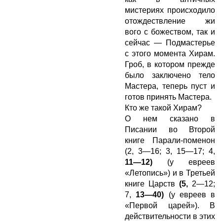
мистериях происходило
отождествление жи
вого с божеством, так и
сейчас — Подмастерье
с этого момента Хирам.
Гроб, в котором прежде
было заключено тело
Мастера, теперь пуст и
готов принять Мастера.
Кто же такой Хирам?
О нем сказано в
Писании во Второй
книге Парали-поменон
(2, 3—16; 3, 15—17; 4,
11—12)
(у евреев
«Летопись») и в Третьей
книге Царств
(5,
2—12;
7,
13—40)
(у евреев в
«Первой царей»). В
действительности в этих