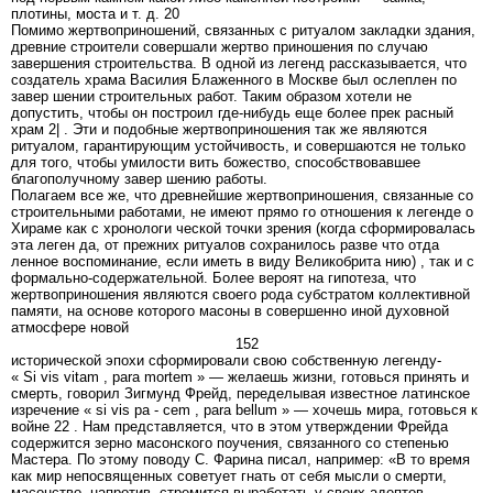
плотины, моста и т. д. 20
Помимо жертвоприношений, связанных с ритуалом закладки здания,
древние строители совершали жертво приношения по случаю
завершения строительства. В одной из легенд рассказывается, что
создатель храма Василия Блаженного в Москве был ослеплен по
завер шении строительных работ. Таким образом хотели не
допустить, чтобы он построил где-нибудь еще более прек расный
храм 2| . Эти и подобные жертвоприношения так же являются
ритуалом, гарантирующим устойчивость, и совершаются не только
для того, чтобы умилости вить божество, способствовавшее
благополучному завер шению работы.
Полагаем все же, что древнейшие жертвоприношения, связанные со
строительными работами, не имеют прямо го отношения к легенде о
Хираме как с хронологи ческой точки зрения (когда сформировалась
эта леген да, от прежних ритуалов сохранилось разве что отда
ленное воспоминание, если иметь в виду Великобрита нию) , так и с
формально-содержательной. Более вероят на гипотеза, что
жертвоприношения являются своего рода субстратом коллективной
памяти, на основе которого масоны в совершенно иной духовной
атмосфере новой
152
исторической эпохи сформировали свою собственную легенду-
« Si vis vitam , para mortem » — желаешь жизни, готовься принять и
смерть, говорил Зигмунд Фрейд, переделывая известное латинское
изречение « si vis pa - cem , para bellum » — хочешь мира, готовься к
войне 22 . Нам представляется, что в этом утверждении Фрейда
содержится зерно масонского поучения, связанного со степенью
Мастера. По этому поводу С. Фарина писал, например: «В то время
как мир непосвященных советует гнать от себя мысли о смерти,
масонство, напротив, стремится выработать у своих адептов