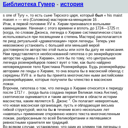
Библиотека Гумер
-
история
s one of Tyry », то есть сыне Тирского царя, который
был
« his maist
masen » — его (Соломона) мастером-ка-менщиком 16 .
Итак, в первой половине XV в. Хирам признавался вольными
каменщиками. Начиная с этого времени и вплоть до 1724—1725 гг.
(когда, по словам Джонса, легенда о Хираме систематически стала
использоваться при посвящении в степень Мастера) располагается
пе риод ритуальной «драматизации» героя легенды. Теперь уже
невозможно установить с большей или меньшей мерой
достоверности авторство этой пьесы или хотя бы дату ее написания.
Нам представляется необоснованной гипотеза о ро зенкрейцерском
авторстве «драмы о Хираме», хотя бы по тому, что центральная
легенда розенкрейцеров повест вует о том, как было найдено
неповрежденное тело Кристиана Розенкрейцера. Будь розенкрейцеры
авторами ле генды о Хираме, то она вошла бы в масонский обиход с
середины XVII в. и была бы принята многочислен ными английскими
розенкрейцерами, которые получили бы членство в масонских
ложах.
Впрочем, гипотеза о том, что легенда о Хираме относится к периоду
после 1717 г . (когда была создана первая Великая ложа Англии),
скептически оценивается и таким авторитетом в области истории
масонства, каким является Б. Джонс ''. Он полагает невероятным,
что новая масонская организация, пусть и обладающая весьма
гибкой структурой, могла бы
в
течение всего нескольких лет
«навязать» применение откровенно нового текста многочисленным
ложам, разбросанным по всей Великобритании и являвшимся
ревностными хранителя ми традиций.
Во всяком случае, установлено, что один из элемен тов легенды о