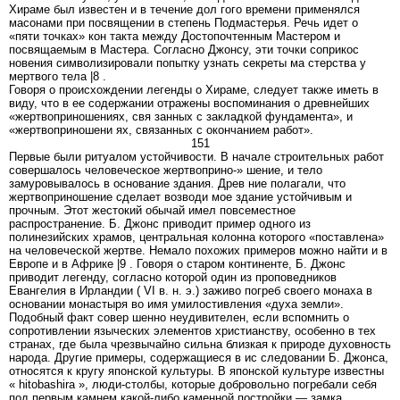
Хираме был известен и в течение дол гого времени применялся
масонами при посвящении в степень Подмастерья. Речь идет о
«пяти точках» кон такта между Достопочтенным Мастером и
посвящаемым в Мастера. Согласно Джонсу, эти точки соприкос
новения символизировали попытку узнать секреты ма стерства у
мертвого тела |8 .
Говоря о происхождении легенды о Хираме, следует также иметь в
виду, что в ее содержании отражены воспоминания о древнейших
«жертвоприношениях, свя занных с закладкой фундамента», и
«жертвоприношени ях, связанных с окончанием работ».
151
Первые были ритуалом устойчивости. В начале строительных работ
совершалось человеческое жертвоприно-» шение, и тело
замуровывалось в основание здания. Древ ние полагали, что
жертвоприношение сделает возводи мое здание устойчивым и
прочным. Этот жестокий обычай имел повсеместное
распространение. Б. Джонс приводит пример одного из
полинезийских храмов, центральная колонна которого «поставлена»
на человеческой жертве. Немало похожих примеров можно найти и в
Европе и в Африке |9 . Говоря о старом континенте, Б. Джонс
приводит легенду, согласно которой один из проповедников
Евангелия в Ирландии ( VI в. н. э.) заживо погреб своего монаха в
основании монастыря во имя умилостивления «духа земли».
Подобный факт совер шенно неудивителен, если вспомнить о
сопротивлении языческих элементов христианству, особенно в тех
странах, где была чрезвычайно сильна близкая к природе духовность
народа. Другие примеры, содержащиеся в ис следовании Б. Джонса,
относятся к кругу японской культуры. В японской культуре известны
« hitobashira », люди-столбы, которые добровольно погребали себя
под первым камнем какой-либо каменной постройки — замка,