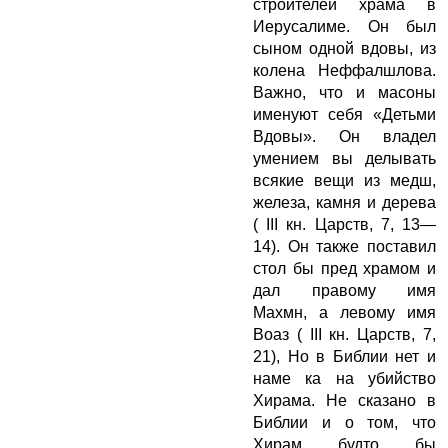
строителей храма в
Иерусалиме. Он был
сыном одной вдовы, из
колена Неффалшлова.
Важно, что и масоны
именуют себя «Детьми
Вдовы». Он владел
умением вы делывать
всякие вещи из медш,
железа, камня и дерева
( III кн. Царств, 7, 13—
14). Он также поставил
стол бы пред храмом и
дал правому имя
Махмн, а левому имя
Воаз ( III кн. Царств, 7,
21), Но в Библии нет и
наме ка на убийство
Хирама. Не сказано в
Библии и о том, что
Хирам будто бы