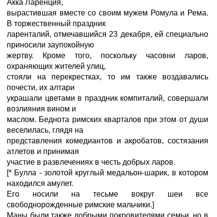
Акка Ларенция,
вырастившая вместе со своим мужем Ромула и Рема.
В торжественный праздник
ларенталий, отмечавшийся 23 декабря, ей специально
приносили заупокойную
жертву. Кроме того, поскольку часовни ларов,
охраняющих жителей улиц,
стояли на перекрестках, то им также воздавались
почести, их алтари
украшали цветами в праздник компиталий, совершали
возлияния вином и
маслом. Беднота римских кварталов при этом от души
веселилась, глядя на
представления комедиантов и акробатов, состязания
атлетов и принимая
участие в развлечениях в честь добрых ларов.
[* Булла - золотой круглый медальон-шарик, в котором
находился амулет.
Его носили на тесьме вокруг шеи все
свободнорожденные римские мальчики.]
Маны были также добрыми покровителями семьи, но в