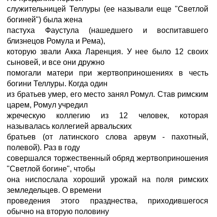
служительницей Теллуры (ее называли еще "Светлой
богиней") была жена
пастуха Фаустула (нашедшего и воспитавшего
близнецов Ромула и Рема),
которую звали Акка Ларенция. У нее было 12 своих
сыновей, и все они дружно
помогали матери при жертвоприношениях в честь
богини Теллуры. Когда один
из братьев умер, его место занял Ромул. Став римским
царем, Ромул учредил
жреческую коллегию из 12 человек, которая
называлась коллегией арвальских
братьев (от латинского слова арвум - пахотный,
полевой). Раз в году
совершался торжественный обряд жертвоприношения
"Светлой богине", чтобы
она ниспослала хороший урожай на поля римских
земледельцев. О времени
проведения этого празднества, приходившегося
обычно на вторую половину