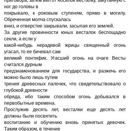
приговора, затем вел от носилок весталку, закутанную с
ног до головы в
покрывало, к роковым ступеням, прямо в могилу.
Обреченная молча спускалась
вниз, и отверстие закрывали, засыпая его землей.
За другие провинности юных весталок беспощадно
секли, а если у
какой-нибудь нерадивой жрицы священный огонь
угасал, то ее бичевал сам
великий понтифик. Угасший огонь на очаге Весты
считался дурным
предзнаменованием для государства, и разжечь его
можно было лишь путем
трения древесных палочек, что свидетельствовало о
глубокой древности
обряда, ибо таким способом огонь добывался в
первобытные времена.
Прослужив десять лет, весталки еще десять лет
должны были посвятить
воспитанию и обучению вновь принятых девочек.
Таким образом, в течение