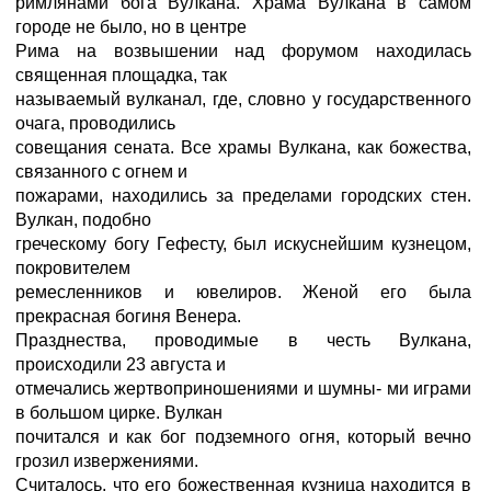
римлянами бога Вулкана. Храма Вулкана в самом
городе не было, но в центре
Рима на возвышении над форумом находилась
священная площадка, так
называемый вулканал, где, словно у государственного
очага, проводились
совещания сената. Все храмы Вулкана, как божества,
связанного с огнем и
пожарами, находились за пределами городских стен.
Вулкан, подобно
греческому богу Гефесту, был искуснейшим кузнецом,
покровителем
ремесленников и ювелиров. Женой его была
прекрасная богиня Венера.
Празднества, проводимые в честь Вулкана,
происходили 23 августа и
отмечались жертвоприношениями и шумны- ми играми
в большом цирке. Вулкан
почитался и как бог подземного огня, который вечно
грозил извержениями.
Считалось, что его божественная кузница находится в