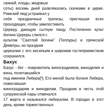
свиней, плоды, медовые
соты) восемь дней развлекались скачками в цирке.
Римский люд устраивал у
себя праздничные трапезы, приглашая всех
проходящих, чтобы умилостивить
Цереру, дающую сытную пищу. Постепенно культ
богини Цереры слился с
культом "Светлой богини" (Теллуры) и греческой
Деметры, но праздник
цереалии с его весельем и широким гостеприимством
сохранился.
Бахус
Бахус - бог - покровитель виноградников, виноделия и
вина, почитавшийся
под именем Либера[*]. Его женой была богиня Либера,
помогавшая
виноградарям и виноделам. Праздник в честь этой
супружеской пары отмечался
17 марта и назывался либералии. В городах в этот
день, кроме торжественных