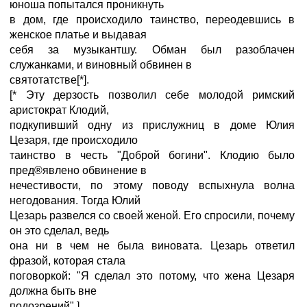
юноша попытался проникнуть
в дом, где происходило таинство, переодевшись в
женское платье и выдавая
себя за музыкантшу. Обман был разоблачен
служанками, и виновный обвинен в
святотатстве[*].
[* Эту дерзость позволил себе молодой римский
аристократ Клодий,
подкупивший одну из прислужниц в доме Юлия
Цезаря, где происходило
таинство в честь "Доброй богини". Клодию было
пред®явлено обвинение в
нечестивости, по этому поводу вспыхнула волна
негодования. Тогда Юлий
Цезарь развелся со своей женой. Его спросили, почему
он это сделал, ведь
она ни в чем не была виновата. Цезарь ответил
фразой, которая стала
поговоркой: "Я сделал это потому, что жена Цезаря
должна быть вне
подозрений".]