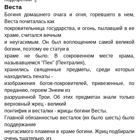
Веста
Богиня домашнего очага и огня, горевшего в нем,
Веста почиталась как
покровительница государства, и огонь, пылавший в ее
храме, считался вечным
и неугасимым. Он был воплощением самой великой
богини, поэтому ее статуи в
храме не было. В сокровенном месте храма,
называвшемся "Пен" (Пентралия),
хранились священные предметы, среди которых
находились пенаты -
изображения богов-покровителей, привезенные, по
преданию, героем Энеем из
разрушенной Трои. Об этих предметах знали только
верховный жрец - великий
понтифик и весталки - жрицы богини Весты.
Главной обязанностью весталок (их было шесть) было
поддержание
неугасимого пламени в храме богини. Жриц подбирали
очень тщательно, из