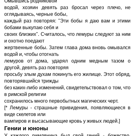
Омывшись родниковой
водой, хозяин девять раз бросал через плечо, не
оглядываясь, черные бобы,
каждый раз повторяя: "Эти бобы я даю вам и этими
бобами выкупаю себя и
своих близких". Считалось, что лемуры следуют за ним
и охотно поедают
жертвенные бобы. Затем глава дома вновь омывался
водой и, чтобы отогнать
лемуров от дома, ударял одним медным тазом о
другой, девять раз повторяя
просьбу злым духам покинуть его жилище. Этот обряд,
повторявшийся трижды
без каких-либо изменений, свидетельствовал о том, что
в римской религии
сохранилось много первобытных магических черт.
[* Лемуры - страшные привидения, появляющиеся в
виде скелетов или
вампиров и высасывающие кровь у живых людей.]
Гении и юноны
У каждого римлянина был свой гений - божество,