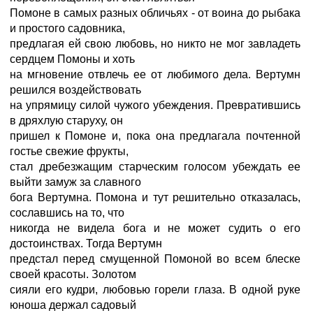
Помоне в самых разных обличьях - от воина до рыбака
и простого садовника,
предлагая ей свою любовь, но никто не мог завладеть
сердцем Помоны и хоть
на мгновение отвлечь ее от любимого дела. Вертумн
решился воздействовать
на упрямицу силой чужого убеждения. Превратившись
в дряхлую старуху, он
пришел к Помоне и, пока она предлагала почтенной
гостье свежие фрукты,
стал дребезжащим старческим голосом убеждать ее
выйти замуж за славного
бога Вертумна. Помона и тут решительно отказалась,
сославшись на то, что
никогда не видела бога и не может судить о его
достоинствах. Тогда Вертумн
предстал перед смущенной Помоной во всем блеске
своей красоты. Золотом
сияли его кудри, любовью горели глаза. В одной руке
юноша держал садовый