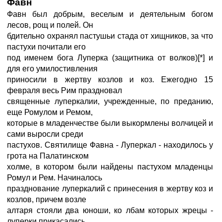
Фавн
Фавн был добрым, веселым и деятельным богом
лесов, рощ и полей. Он
бдительно охранял пастушьи стада от хищников, за что
пастухи почитали его
под именем бога Луперка (защитника от волков)[*] и
для его умилостивления
приносили в жертву козлов и коз. Ежегодно 15
февраля весь Рим праздновал
священные луперкалии, учрежденные, по преданию,
еще Ромулом и Ремом,
которые в младенчестве были выкормлены волчицей и
сами выросли среди
пастухов. Святилище Фавна - Луперкал - находилось у
грота на Палатинском
холме, в котором были найдены пастухом младенцы
Ромул и Рем. Начиналось
празднование луперкалий с принесения в жертву коз и
козлов, причем возле
алтаря стояли два юноши, ко лбам которых жрецы -
луперки прикасались