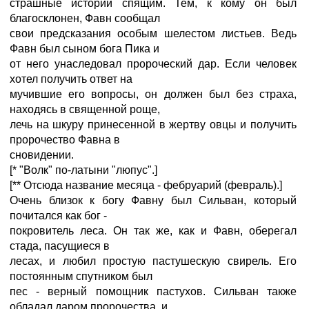
страшные истории спящим. Тем, к кому он был
благосклонен, Фавн сообщал
свои предсказания особым шелестом листьев. Ведь
Фавн был сыном бога Пика и
от него унаследовал пророческий дар. Если человек
хотел получить ответ на
мучившие его вопросы, он должен был без страха,
находясь в священной роще,
лечь на шкуру принесенной в жертву овцы и получить
пророчество Фавна в
сновидении.
[* "Волк" по-латыни "люпус".]
[** Отсюда название месяца - фебруарий (февраль).]
Очень близок к богу Фавну был Сильван, который
почитался как бог -
покровитель леса. Он так же, как и Фавн, оберегал
стада, пасущиеся в
лесах, и любил простую пастушескую свирель. Его
постоянным спутником был
пес - верный помощник пастухов. Сильван также
обладал даром пророчества, и