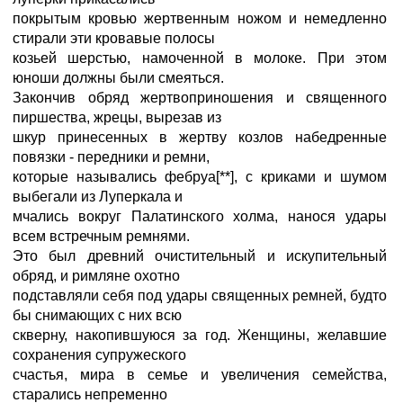
покрытым кровью жертвенным ножом и немедленно
стирали эти кровавые полосы
козьей шерстью, намоченной в молоке. При этом
юноши должны были смеяться.
Закончив обряд жертвоприношения и священного
пиршества, жрецы, вырезав из
шкур принесенных в жертву козлов набедренные
повязки - передники и ремни,
которые назывались фебруа[**], с криками и шумом
выбегали из Луперкала и
мчались вокруг Палатинского холма, нанося удары
всем встречным ремнями.
Это был древний очистительный и искупительный
обряд, и римляне охотно
подставляли себя под удары священных ремней, будто
бы снимающих с них всю
скверну, накопившуюся за год. Женщины, желавшие
сохранения супружеского
счастья, мира в семье и увеличения семейства,
старались непременно