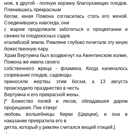
нож, в другой - полную корзину благоухающих плодов.
Пленившись прекрасным
богом, юная Помона согласилась стать его женой.
Соединившись навсегда, они
с жаром продолжали заботиться о процветании и
свежести плодоносных садов
италийской земли. Римляне глубоко почитали эту юную
божественную пару.
Храм Вертумна был воздвигнут на Авентинском холме,
Помона же имела своего
собственного жреца - фламина. Когда начиналось
созревание плодов, садоводы
приносили жертвы этим богам, а 13 августа
происходило празднество в честь
Вертумна и его прекрасной жены.
[* Божество полей и лесов, обладавшее даром
прорицания. Пик отверг
любовь волшебницы Кирки (Цирцеи), и она в
наказание превратила его в
дятла, который у римлян считался вещей птицей.]