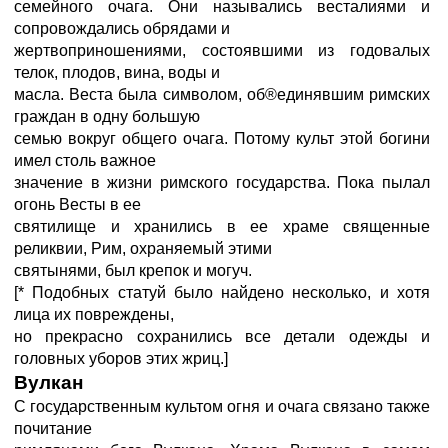
семейного очага. Они назывались весталиями и
сопровождались обрядами и
жертвоприношениями, состоявшими из годовалых
телок, плодов, вина, воды и
масла. Веста была символом, об®единявшим римских
граждан в одну большую
семью вокруг общего очага. Потому культ этой богини
имел столь важное
значение в жизни римского государства. Пока пылал
огонь Весты в ее
святилище и хранились в ее храме священные
реликвии, Рим, охраняемый этими
святынями, был крепок и могуч.
[* Подобных статуй было найдено несколько, и хотя
лица их повреждены,
но прекрасно сохранились все детали одежды и
головных уборов этих жриц.]
Вулкан
С государственным культом огня и очага связано также
почитание