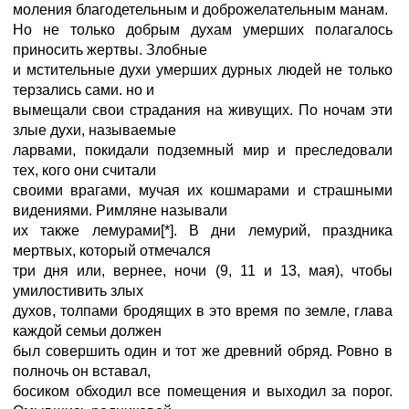
моления благодетельным и доброжелательным манам.
Но не только добрым духам умерших полагалось
приносить жертвы. Злобные
и мстительные духи умерших дурных людей не только
терзались сами. но и
вымещали свои страдания на живущих. По ночам эти
злые духи, называемые
ларвами, покидали подземный мир и преследовали
тех, кого они считали
своими врагами, мучая их кошмарами и страшными
видениями. Римляне называли
их также лемурами[*]. В дни лемурий, праздника
мертвых, который отмечался
три дня или, вернее, ночи (9, 11 и 13, мая), чтобы
умилостивить злых
духов, толпами бродящих в это время по земле, глава
каждой семьи должен
был совершить один и тот же древний обряд. Ровно в
полночь он вставал,
босиком обходил все помещения и выходил за порог.