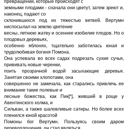
превращений, которые происходят с
земными плодами - сначала они цветут, затем зреют и,
наконец, падают со
склонившихся под их тяжестью ветвей. Вертумн
ниспосылал на землю цветение
весны, летнюю жатву и осеннее изобилие плодов. Но о
плодовых деревьях,
особенно яблонях, тщательно заботилась юная и
трудолюбивая богиня Помона.
Она успевала во всех садах подрезать сухие сучья,
прививать новые черенки,
поить прозрачной водой засыхающие деревья.
Занятая своими хлопотами, она
совершенно не замечала, как старались привлечь ее
внимание такие полевые и
лесные божества, как Пик[*], живший в роще у
Авентинского холма, и
Сильван, а также шаловливые сатиры. Но более всех
пленился юной красотой
Помоны бог Вертумн. Пользуясь своим даром
перевоплощения, он стал являться