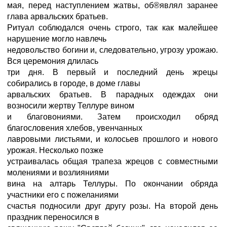
мая, перед наступлением жатвы, об®являл заранее
глава арвальских братьев.
Ритуал соблюдался очень строго, так как малейшее
нарушение могло навлечь
недовольство богини и, следовательно, угрозу урожаю.
Вся церемония длилась
три дня. В первый и последний день жрецы
собирались в городе, в доме главы
арвальских братьев. В парадных одеждах они
возносили жертву Теллуре вином
и благовониями. Затем происходил обряд
благословения хлебов, увенчанных
лавровыми листьями, и колосьев прошлого и нового
урожая. Несколько позже
устраивалась общая трапеза жрецов с совместными
молениями и возлияниями
вина на алтарь Теллуры. По окончании обряда
участники его с пожеланиями
счастья подносили друг другу розы. На второй день
праздник переносился в