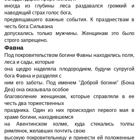
иногда из глубины леса раздавался громкий и
наводящий страх голос бога,
предвещавшего важные события. К празднествам в
честь бога Сильвана
допускались только мужчины. Женщинам это было
строго запрещено.
Фавна
Под покровительством богини Фавны находились поля,
леса и сады, которые
она щедро наделяла плодородием, будучи супругой
бога Фавна и разделяя с
ним его заботы. Под именем "Доброй богини" (Бона
Деа) она оказывала особое
благоволение женщинам, которые справляли в ее
честь два торжественных
праздника. Один из них происходил первого мая в
храме богини, находившемся
на Авентинском холме, куда стекались толпы
римлянок, желавших почтить свою
высокую покровительницу и принести ей положенные