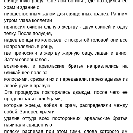
священную рощу "Светлой богини", где находился ее
храм и здание с
пиршественным залом для священных трапез. Ранним
утром глава коллегии
приносил очистительную жертву - двух свиней и одну
телку. После полудня,
надев венцы из колосьев, с покрытой головой они все
направлялись в рощу,
где приносили в жертву жирную овцу, ладан и вино.
Затем совершалось
возлияние, и арвальские братья направлялись на
ближайшее поле за
колосьями, срезали их и передавали, перекладывая из
левой руки в правую.
Эта процедура повторялась дважды, после чего ее
проделывали с хлебцами,
которые жрецы, войдя в храм, распределяли между
собой. Заперев храм и
удалив оттуда всех посторонних, арвальские братья
начинали священную
пляску, распевая при этом гимн, слова которого им