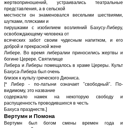
жертвоприношений, устраивались театральные
представления, а в сельской
местности он знаменовался веселыми шествиями,
шутками, плясками и
пирушками с изобилием возлияний Бахусу-Либеру,
освобождающему человека от
всяческих забот своим чудесным напитком, и его
доброй и прекрасной жене
Либере. Во время либералии приносились жертвы и
богине Церере. Святилище
Либера и Либеры помещалось в храме Цереры. Культ
Бахуса-Либера был очень
близок к культу греческого Диониса.
[* Либер - по-латыни означает "свободный". По-
видимому, это название
содержало намек на некоторую свободу и
распущенность проводившихся в честь
Бахуса празднеств.]
Вертумн и Помона
Вертумн был богом смены времен года и