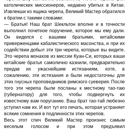
католических миссионеров, недавно убитых в Китае.
Извлекши из ящика черепа, Великий Мастер обратился
к братии с такими словами:
— Братья! Наш брат Шекльтон вполне и в точности
выполнил почетное поручение, которое мы ему дали.
Он виделся с вашими братьями, китайскими
приверженцами кабалистического масонства, и при их
содействии добыл эти три черепа, которые вы видите.
Это черепа монахов из миссии Куан-Си, которых ваши
китайские братья самолично казнили, предварительно
предав их ужаснейшим истязаниям, хотя, в
сожалению, эти истязания и были недостаточны для
этих гнусных проповедников римского суеверия. После
того эти черепа были посланы к местному тао-таю
(губернатору) для того, чтобы подвергнуть их
известному вам поруганию. Ваш брат тао-тай любезно
уступил нам их. И вот тут его печать, которая устраняет
всякие сомнения в подлинности этих черепов.
Весь этот спич Великий Мастер произнес самым
веселым голосом и при этом предъявил