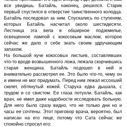
все увидишь. Батайль, наконец, решился. Старик
первый спустился в отверстие таинственного колодца.
Батайль последовал за ним. Спускались по ступеням,
которых Батайль насчитал около шестидесяти.
Лестница эта вела в обширное подземелье,
освещенное лампой с кокосовым маслом, которое
сейчас же дало о себе знать своим удручающим
запахом.
На большой куче кокосовых листьев, составлявших
что-то вроде возвышенного ложа, лежала скорчившись
старая женщина. Батайль подошел в ней и
внимательно рассмотрел ее. Это было что-то, чему он
и имени не мог придумать. Перед ним лежал иссохший
скелет, обтянутый кожей. Старуха едва дышала, с
трудом и со свистом. Ее глаза потухли. Батайль, как
врач, не имел даже надобности исследовать больную.
Для него было сразу видно, что не только дни но и
часы ее сочтены. Этот приговор врача, вероятно, был
написан на его лице, потому что Сата сейчас же
спокойно спросил его: