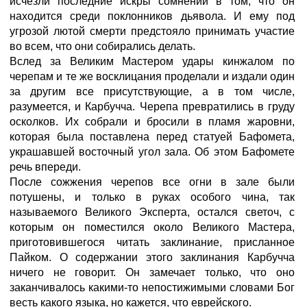
исчезли последние искры сомнений в том, что он
находится среди поклонников дьявола. И ему под
угрозой лютой смерти предстояло принимать участие
во всем, что они собирались делать.
Вслед за Великим Мастером удары кинжалом по
черепам и те же восклицания проделали и издали один
за другим все присутствующие, а в том числе,
разумеется, и Карбучча. Черепа превратились в груду
осколков. Их собрали и бросили в пламя жаровни,
которая была поставлена перед статуей Бафомета,
украшавшей восточный угол зала. Об этом Бафомете
речь впереди.
После сожжения черепов все огни в зале были
потушены, и только в руках особого чина, так
называемого Великого Эксперта, остался светоч, с
которым он поместился около Великого Мастера,
приготовившегося читать заклинание, присланное
Пайком. О содержании этого заклинания Карбучча
ничего не говорит. Он замечает только, что оно
заканчивалось какими-то непостижимыми словами Бог
весть какого языка, но кажется, что еврейского.