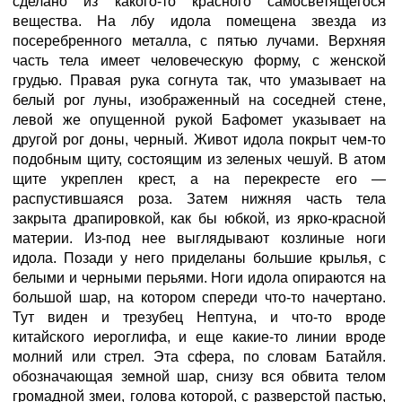
сделано из какого-то красного самосветящегося
вещества. На лбу идола помещена звезда из
посеребренного металла, с пятью лучами. Верхняя
часть тела имеет человеческую форму, с женской
грудью. Правая рука согнута так, что умазывает на
белый рог луны, изображенный на соседней стене,
левой же опущенной рукой Бафомет указывает на
другой рог доны, черный. Живот идола покрыт чем-то
подобным щиту, состоящим из зеленых чешуй. В атом
щите укреплен крест, а на перекресте его —
распустившаяся роза. Затем нижняя часть тела
закрыта драпировкой, как бы юбкой, из ярко-красной
материи. Из-под нее выглядывают козлиные ноги
идола. Позади у него приделаны большие крылья, с
белыми и черными перьями. Ноги идола опираются на
большой шар, на котором спереди что-то начертано.
Тут виден и трезубец Нептуна, и что-то вроде
китайского иероглифа, и еще какие-то линии вроде
молний или стрел. Эта сфера, по словам Батайля.
обозначающая земной шар, снизу вся обвита телом
громадной змеи, голова которой, с разверстой пастью,