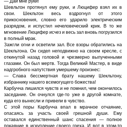
— Дай мне руки!
Шевльтон протянул ему руки, и Люцифер взял их в
свои. Шекльтон весь вздрогнул от этого
прикосновения, словно его ударило электрическим
разрядом, и испустил нечеловеческий крик. В то же
мгновение Люцифер исчез и весь зал вновь погрузился
в полный мрак.
Зажгли огни и осветили зал. Все взоры обратились на
Шекльтона. Он сидел неподвижно на своем кресле, с
откинутой назад головой и чрезмерно выпученными
глазами. Он был мертв. Тогда Великий Мастер, в виде
надгробного напутствия умершему произнес:
— Слава бессмертная брату нашему Шекльтону,
избраннику нашего всемогущего божества!
Карбучча лишился чувств и не помнил, чем окончилось
заседание. Он очнулся где-то уже в другой комнате,
куда его вынесли и привели в чувство.
С этой поры Карбучча впал в мрачное отчаяние,
опасаясь за участь своей грешной души. Ему
оставался единственный шанс спасения — полное
покаяние в искупление своего греха. И вот в этом-то