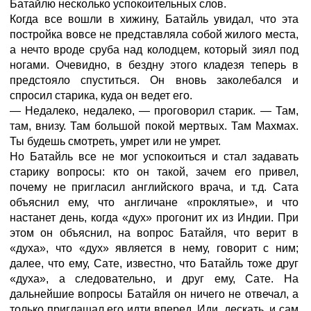
Батайлю несколько успокоительных слов.
Когда все вошли в хижину, Батайль увидал, что эта
постройка вовсе не представляла собой жилого места,
а нечто вроде сруба над колодцем, который зиял под
ногами. Очевидно, в бездну этого кладезя теперь в
предстояло спуститься. Он вновь заколебался и
спросил старика, куда он ведет его.
— Недалеко, недалеко, — проговорил старик. — Там,
там, внизу. Там большой покой мертвых. Там Махмах.
Ты будешь смотреть, умрет или не умрет.
Но Батайль все не мог успокоиться и стал задавать
старику вопросы: кто он такой, зачем его привел,
почему не пригласил английского врача, и т.д. Сата
объяснил ему, что англичане «проклятые», и что
настанет день, когда «дух» прогонит их из Индии. При
этом он объяснил, на вопрос Батайля, что верит в
«духа», что «дух» является в нему, говорит с ним;
далее, что ему, Сате, известно, что Батайль тоже друг
«духа», а следовательно, и друг ему, Сате. На
дальнейшие вопросы Батайля он ничего не отвечал, а
только приглашал его идти вперед. Иди, дескать, и сам