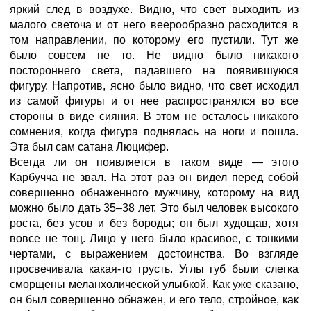
яркий след в воздухе. Видно, что свет выходить из
малого светоча и от него веерообразно расходится в
том направлении, по которому его пустили. Тут же
было совсем не то. Не видно было никакого
постороннего света, падавшего на появившуюся
фигуру. Напротив, ясно было видно, что свет исходил
из самой фигуры и от нее распространялся во все
стороны в виде сияния. В этом не осталось никакого
сомнения, когда фигура поднялась на ноги и пошла.
Эта был сам сатана Люцифер.
Всегда ли он появляется в таком виде — этого
Карбучча не звал. На этот раз он видел перед собой
совершенно обнаженного мужчину, которому на вид
можно было дать 35–38 лет. Это был человек высокого
роста, без усов и без бороды; он был худощав, хотя
вовсе не тощ. Лицо у него было красивое, с тонкими
чертами, с выражением достоинства. Во взгляде
просвечивала какая-то грусть. Углы губ были слегка
сморщены меланхолической улыбкой. Как уже сказано,
он был совершенно обнажен, и его тело, стройное, как