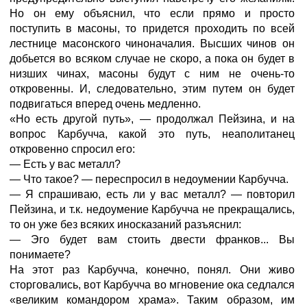
Но он ему объяснил, что если прямо и просто
поступить в масоны, то придется проходить по всей
лестнице масонского чиноначалия. Высших чинов он
добьется во всяком случае не скоро, а пока он будет в
низших чинах, масоны будут с ним не очень-то
откровенны. И, следовательно, этим путем он будет
подвигаться вперед очень медленно.
«Но есть другой путь», — продолжал Пейзина, и на
вопрос Карбучча, какой это путь, неаполитанец
откровенно спросил его:
— Есть у вас металл?
— Что такое? — переспросил в недоумении Карбучча.
— Я спрашиваю, есть ли у вас металл? — повторил
Пейзина, и т.к. недоумение Карбучча не прекращались,
то он уже без всяких иносказаний разъяснил:
— Эго будет вам стоить двести франков... Вы
понимаете?
На этот раз Карбучча, конечно, понял. Они живо
сторговались, вот Карбучча во мгновение ока седлался
«великим командором храма». Таким образом, им