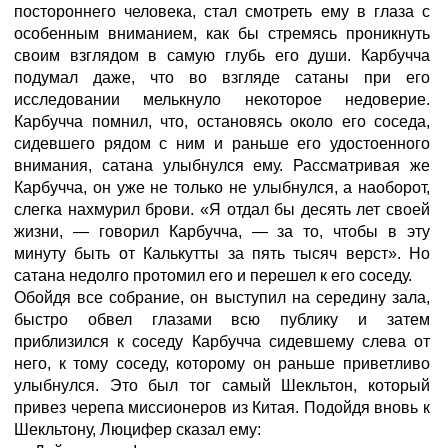
постороннего человека, стал смотреть ему в глаза с
особенным вниманием, как бы стремясь проникнуть
своим взглядом в самую глубь его души. Карбучча
подумал даже, что во взгляде сатаны при его
исследовании мелькнуло некоторое недоверие.
Карбучча помнил, что, остановясь около его соседа,
сидевшего рядом с ним и раньше его удостоенного
внимания, сатана улыбнулся ему. Рассматривая же
Карбучча, он уже не только не улыбнулся, а наоборот,
слегка нахмурил брови. «Я отдал бы десять лет своей
жизни, — говорил Карбучча, — за то, чтобы в эту
минуту быть от Калькутты за пять тысяч верст». Но
сатана недолго протомил его и перешел к его соседу.
Обойдя все собрание, он выступил на середину зала,
быстро обвел глазами всю публику и затем
приблизился к соседу Карбучча сидевшему слева от
него, к тому соседу, которому он раньше приветливо
улыбнулся. Это был тог самый Шекльтон, который
привез черепа миссионеров из Китая. Подойдя вновь к
Шекльтону, Люцифер сказал ему: