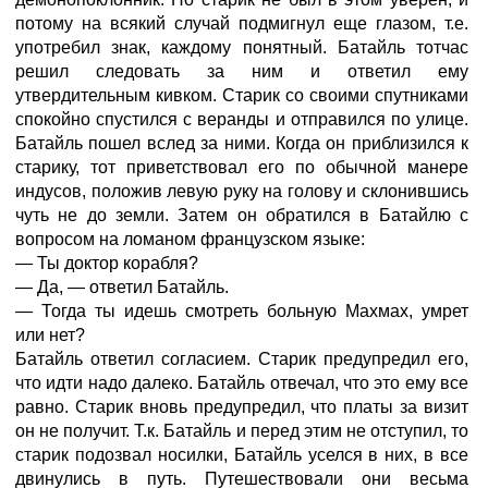
потому на всякий случай подмигнул еще глазом, т.е.
употребил знак, каждому понятный. Батайль тотчас
решил следовать за ним и ответил ему
утвердительным кивком. Старик со своими спутниками
спокойно спустился с веранды и отправился по улице.
Батайль пошел вслед за ними. Когда он приблизился к
старику, тот приветствовал его по обычной манере
индусов, положив левую руку на голову и склонившись
чуть не до земли. Затем он обратился в Батайлю с
вопросом на ломаном французском языке:
— Ты доктор корабля?
— Да, — ответил Батайль.
— Тогда ты идешь смотреть больную Махмах, умрет
или нет?
Батайль ответил согласием. Старик предупредил его,
что идти надо далеко. Батайль отвечал, что это ему все
равно. Старик вновь предупредил, что платы за визит
он не получит. Т.к. Батайль и перед этим не отступил, то
старик подозвал носилки, Батайль уселся в них, в все
двинулись в путь. Путешествовали они весьма