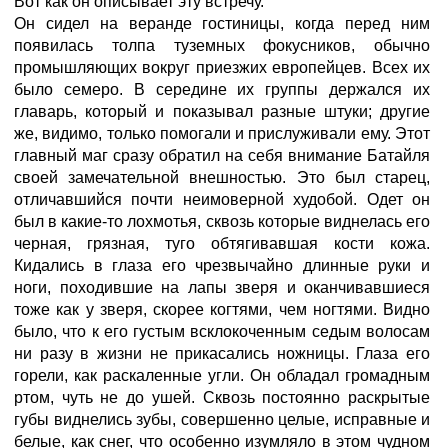
Вот как он описывает эту встречу.
Он сидел на веранде гостиницы, когда перед ним
появилась толпа туземных фокусников, обычно
промышляющих вокруг приезжих европейцев. Всех их
было семеро. В середине их группы держался их
главарь, который и показывал разные штуки; другие
же, видимо, только помогали и прислуживали ему. Этот
главный маг сразу обратил на себя внимание Батайля
своей замечательной внешностью. Это был старец,
отличавшийся почти неимоверной худобой. Одет он
был в какие-то лохмотья, сквозь которые виднелась его
черная, грязная, туго обтягивавшая кости кожа.
Кидались в глаза его чрезвычайно длинные руки и
ноги, походившие на лапы зверя и оканчивавшиеся
тоже как у зверя, скорее когтями, чем ногтями. Видно
было, что к его густым всклокоченным седым волосам
ни разу в жизни не прикасались ножницы. Глаза его
горели, как раскаленные угли. Он обладал громадным
ртом, чуть не до ушей. Сквозь постоянно раскрытые
губы виднелись зубы, совершенно целые, исправные и
белые, как снег, что особенно изумляло в этом чудном