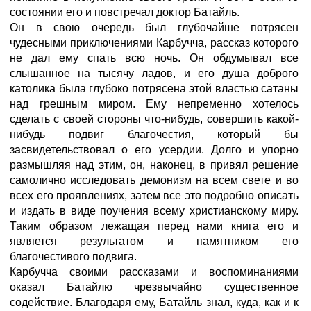
состоянии его и повстречал доктор Батайль.
Он в свою очередь был глубочайше потрясен
чудесными приключениями Карбучча, рассказ которого
не дал ему спать всю ночь. Он обдумывал все
слышанное на тысячу ладов, и его душа доброго
католика была глубоко потрясена этой властью сатаны
над грешным миром. Ему непременно хотелось
сделать с своей стороны что-нибудь, совершить какой-
нибудь подвиг благочестия, который бы
засвидетельствовал о его усердии. Долго и упорно
размышляя над этим, он, наконец, в привял решение
самолично исследовать демонизм на всем свете и во
всех его проявлениях, затем все это подробно описать
и издать в виде поучения всему христианскому миру.
Таким образом лежащая перед нами книга его и
является результатом и памятником его
благочестивого подвига.
Карбучча своими рассказами и воспоминаниями
оказал Батайлю чрезвычайно существенное
содействие. Благодаря ему, Батайль знал, куда, как и к