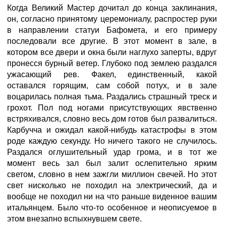
Когда Великий Мастер дочитал до конца заклинания,
он, согласно принятому церемониалу, распростер руки
в направлении статуи Бафомета, и его примеру
последовали все другие. В этот момент в зале, в
котором все двери и окна были наглухо заперты, вдруг
пронесся бурный ветер. Глубоко под землею раздался
ужасающий рев. Факел, единственный, какой
оставался горящим, сам собой потух, и в зале
воцарилась полная тьма. Раздались страшный треск и
грохот. Пол под ногами присутствующих явственно
встряхивался, словно весь дом готов был развалиться.
Карбучча и ожидал какой-нибудь катастрофы в этом
роде каждую секунду. Но ничего такого не случилось.
Раздался оглушительный удар грома, и в тот же
момент весь зал был залит ослепительно ярким
светом, словно в нем зажгли миллион свечей. Но этот
свет нисколько не походил на электрический, да и
вообще не походил ни на что раньше виденное вашим
итальянцем. Было что-то особенное и неописуемое в
этом внезапно вспыхнувшем свете.