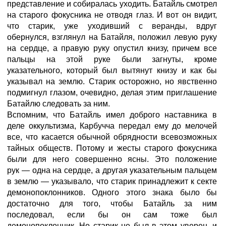
представление и собиралась уходить. Батайль смотрел
на старого фокусника не отводя глаз. И вот он видит,
что старик, уже уходивший с веранды, вдруг
обернулся, взглянул на Батайля, положил левую руку
на сердце, а правую руку опустил книзу, причем все
пальцы на этой руке были загнуты, кроме
указательного, который был вытянут книзу и как бы
указывал на землю. Старик осторожно, но явственно
подмигнул глазом, очевидно, делая этим приглашение
Батайлю следовать за ним.
Вспомним, что Батайль имел доброго наставника в
деле оккультизма, Карбучча передал ему до мелочей
все, что касается обычной обрядности всевозможных
тайных обществ. Потому и жесты старого фокусника
были для него совершенно ясны. Это положение
рук — одна на сердце, а другая указательным пальцем
в землю — указывало, что старик принадлежит к секте
демонопоклонников. Одного этого знака было бы
достаточно для того, чтобы Батайль за ним
последовал, если бы он сам тоже был
демонопоклонник. Но старик не был в этом уверен, и