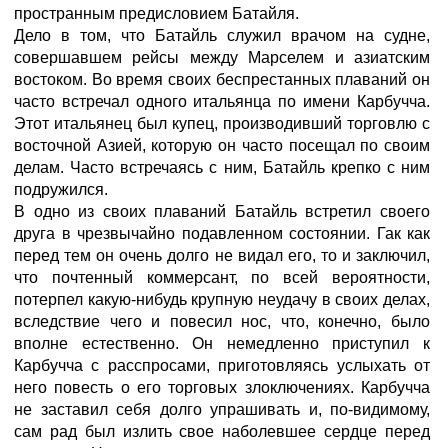
пространным предисловием Батайля.
Дело в том, что Батайль служил врачом на судне,
совершавшем рейсы между Марселем и азиатским
востоком. Во время своих беспрестанных плаваний он
часто встречал одного итальянца по имени Карбучча.
Этот итальянец был купец, производивший торговлю с
восточной Азией, которую он часто посещал по своим
делам. Часто встречаясь с ним, Батайль крепко с ним
подружился.
В одно из своих плаваний Батайль встретил своего
друга в чрезвычайно подавленном состоянии. Гак как
перед тем он очень долго не видал его, то и заключил,
что почтенный коммерсант, по всей вероятности,
потерпел какую-нибудь крупную неудачу в своих делах,
вследствие чего и повесил нос, что, конечно, было
вполне естественно. Он немедленно приступил к
Карбучча с расспросами, приготовляясь услыхать от
него повесть о его торговых злоключениях. Карбучча
не заставил себя долго упрашивать и, по-видимому,
сам рад был излить свое наболевшее сердце перед