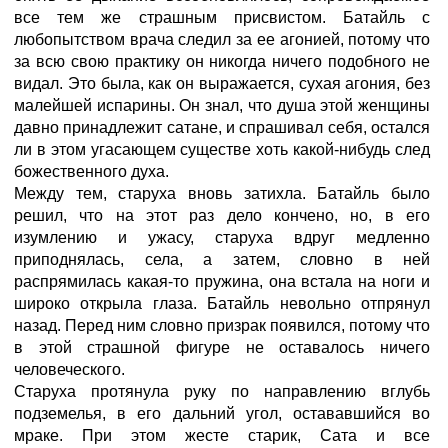
все тем же страшным присвистом. Батайль с
любопытством врача следил за ее агонией, потому что
за всю свою практику он никогда ничего подобного не
видал. Это была, как он выражается, сухая агония, без
малейшей испарины. Он знал, что душа этой женщины
давно принадлежит сатане, и спрашивал себя, остался
ли в этом угасающем существе хоть какой-нибудь след
божественного духа.
Между тем, старуха вновь затихла. Батайль было
решил, что на этот раз дело кончено, но, в его
изумлению и ужасу, старуха вдруг медленно
приподнялась, села, а затем, словно в ней
распрямилась какая-то пружина, она встала на ноги и
широко открыла глаза. Батайль невольно отпрянул
назад. Перед ним словно призрак появился, потому что
в этой страшной фигуре не оставалось ничего
человеческого.
Старуха протянула руку по направлению вглубь
подземелья, в его дальний угол, остававшийся во
мраке. При этом жесте старик, Сата и все