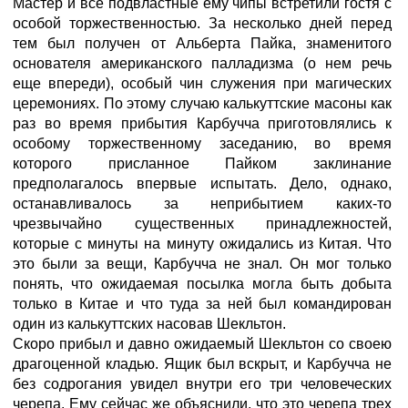
Мастер и все подвластные ему чипы встретили гостя с
особой торжественностью. За несколько дней перед
тем был получен от Альберта Пайка, знаменитого
основателя американского палладизма (о нем речь
еще впереди), особый чин служения при магических
церемониях. По этому случаю калькуттские масоны как
раз во время прибытия Карбучча приготовлялись к
особому торжественному заседанию, во время
которого присланное Пайком заклинание
предполагалось впервые испытать. Дело, однако,
останавливалось за неприбытием каких-то
чрезвычайно существенных принадлежностей,
которые с минуты на минуту ожидались из Китая. Что
это были за вещи, Карбучча не знал. Он мог только
понять, что ожидаемая посылка могла быть добыта
только в Китае и что туда за ней был командирован
один из калькуттских насовав Шекльтон.
Скоро прибыл и давно ожидаемый Шекльтон со своею
драгоценной кладью. Ящик был вскрыт, и Карбучча не
без содрогания увидел внутри его три человеческих
черепа. Ему сейчас же объяснили, что это черепа трех