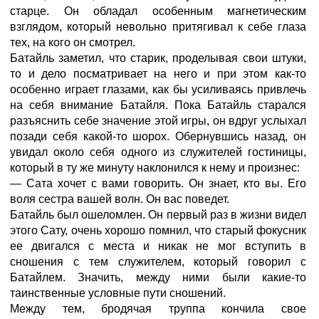
старце. Он обладал особенным магнетическим
взглядом, который невольно притягивал к себе глаза
тех, на кого он смотрел.
Батайль заметил, что старик, проделывая свои штуки,
то и дело посматривает на него и при этом как-то
особенно играет глазами, как бы усиливаясь привлечь
на себя внимание Батайля. Пока Батайль старался
разъяснить себе значение этой игры, он вдруг услыхал
позади себя какой-то шорох. Обернувшись назад, он
увидал около себя одного из служителей гостиницы,
который в ту же минуту наклонился к нему и произнес:
— Сата хочет с вами говорить. Он знает, кто вы. Его
воля сестра вашей волн. Он вас поведет.
Батайль был ошеломлен. Он первый раз в жизни видел
этого Сату, очень хорошо помнил, что старый фокусник
ее двигался с места и никак не мог вступить в
сношения с тем служителем, который говорил с
Батайлем. Значить, между ними были какие-то
таинственные условные пути сношений.
Между тем, бродячая труппа кончила свое