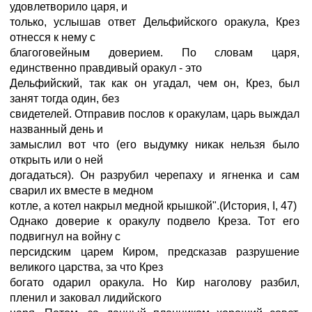
удовлетворило царя, и
только, услышав ответ Дельфийского оракула, Крез
отнесся к нему с
благоговейным доверием. По словам царя,
единственно правдивый оракул - это
Дельфийский, так как он угадал, чем он, Крез, был
занят тогда один, без
свидетелей. Отправив послов к оракулам, царь выждал
названный день и
замыслил вот что (его выдумку никак нельзя было
открыть или о ней
догадаться). Он разрубил черепаху и ягненка и сам
сварил их вместе в медном
котле, а котел накрыл медной крышкой".(История, I, 47)
Однако доверие к оракулу подвело Креза. Тот его
подвигнул на войну с
персидским царем Киром, предсказав разрушение
великого царства, за что Крез
богато одарил оракула. Но Кир наголову разбил,
пленил и заковал лидийского