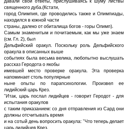
давали свои ответы, прислушиваясь к шуму листвы
священного дуба.(Кстати,
город Олимпия, где проводились также и Олимпиады,
находился в южной части
страны, далеко от обиталища богов - горы Олимп).
Самым знаменитым и почитаемым, как мы уже знаем
(см. Гл. 2), был
Дельфийский оракул. Поскольку роль Дельфийского
оракула в описанных выше
событиях была весьма велика, любопытно выслушать
рассказ Геродота о якобы
имевшей место проверке оракула. Эта проверка
напоминает столь популярные
ныне опыты по парапсихологии. Произвел ее
лидийский царь Крез.
"Итак, царь послал лидийцев - говорит Геродот - для
испытания оракулов
с таким приказанием: со дня отправления из Сард они
должны отсчитывать время
и на сотый день вопросить оракула: "Что теперь делает
царь лидийцев Крез,