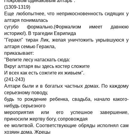
Покровом одинаковым алтарь".
(1309-1319)
Еще любопытнее, что неприкосновенность сидящих у
алтаря понималась
сугубо формально.(Формализм имеет давнюю
историю!). В трагедии Еврипида
"Геракл" тиран Лик, желая уничтожить укрывшуюся у
алтаря семью Геракла,
приказывает:
"Велите лесу натаскать сюда:
Вкруг алтаря вы здесь костер сложите
И всех как есть сожгите их живьем".
(241-243)
Алтари были и в богатых частных домах. По каждому
серьезному поводу,
будь то рождение ребенка, свадьба, начало какого-
нибудь серьезного
мероприятия или его успешное завершение,
приносили жертву богу, сопровождая
ее молитвой. Соответствующие обряды исполнял сам
хозяин дома. Жрецы