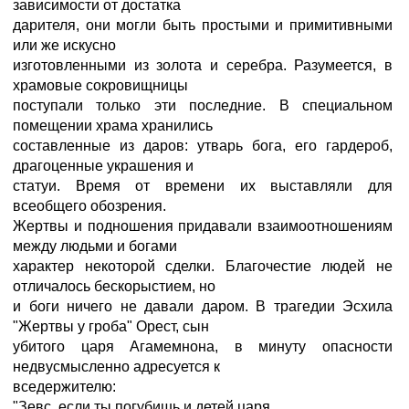
зависимости от достатка
дарителя, они могли быть простыми и примитивными
или же искусно
изготовленными из золота и серебра. Разумеется, в
храмовые сокровищницы
поступали только эти последние. В специальном
помещении храма хранились
составленные из даров: утварь бога, его гардероб,
драгоценные украшения и
статуи. Время от времени их выставляли для
всеобщего обозрения.
Жертвы и подношения придавали взаимоотношениям
между людьми и богами
характер некоторой сделки. Благочестие людей не
отличалось бескорыстием, но
и боги ничего не давали даром. В трагедии Эсхила
"Жертвы у гроба" Орест, сын
убитого царя Агамемнона, в минуту опасности
недвусмысленно адресуется к
вседержителю:
"Зевс, если ты погубишь и детей царя,