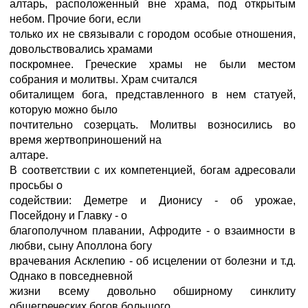
алтарь, расположенный вне храма, под открытым
небом. Прочие боги, если
только их не связывали с городом особые отношения,
довольствовались храмами
поскромнее. Греческие храмы не были местом
собрания и молитвы. Храм считался
обиталищем бога, представленного в нем статуей,
которую можно было
почтительно созерцать. Молитвы возносились во
время жертвоприношений на
алтаре.
В соответствии с их компетенцией, богам адресовали
просьбы о
содействии: Деметре и Дионису - об урожае,
Посейдону и Главку - о
благополучном плавании, Афродите - о взаимности в
любви, сыну Аполлона богу
врачевания Асклепию - об исцелении от болезни и т.д.
Однако в повседневной
жизни всему довольно обширному синклиту
общегреческих богов большого