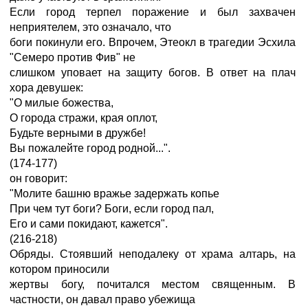
Если город терпел поражение и был захвачен
неприятелем, это означало, что
боги покинули его. Впрочем, Этеокл в трагедии Эсхила
"Семеро против Фив" не
слишком уповает на защиту богов. В ответ на плач
хора девушек:
"О милые божества,
О города стражи, края оплот,
Будьте верными в дружбе!
Вы пожалейте город родной...".
(174-177)
он говорит:
"Молите башню вражье задержать копье
При чем тут боги? Боги, если город пал,
Его и сами покидают, кажется".
(216-218)
Обряды. Стоявший неподалеку от храма алтарь, на
котором приносили
жертвы богу, почитался местом священным. В
частности, он давал право убежища