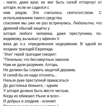
- никто, даже враг, не мог быть силой отторгнут от
алтаря, если он садился с
ним рядом. Это считалось святотатством. С
использованием такого средства
спасения мы уже не раз встречались. Любопытно, что
древний обычай защиты у
алтаря любого человека, даже преступника, по-
видимому, вызывал у афинян V
века до н.э. определенное недоумение. В одной из
поздних трагедий Еврипида
"Ион" герой трагедии говорит:
"Печально, что бессмертные законов
Нам не дали разумнее. Алтарь
Не должен бы служить защитой дерзким,
И силой бы их надо отгонять...
Нельзя руке преступной прикасаться
До достоянья божьего, - одним
У алтаря должно быть место чистым,
Когда их обижают. Ныне ж всех -
И добрых и злодеев - осеняет