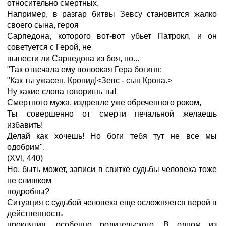
относительно смертных.
Например, в разгар битвы Зевсу становится жалко
своего сына, героя
Сарпедона, которого вот-вот убьет Патрокл, и он
советуется с Герой, не
вынести ли Сарпедона из боя, но...
"Так отвечала ему волоокая Гера богиня:
"Как ты ужасен, Кронид!<Зевс - сын Крона.>
Ну какие слова говоришь ты!
Смертного мужа, издревле уже обреченного роком,
Ты совершенно от смерти печальной желаешь
избавить!
Делай как хочешь! Но боги тебя тут не все мы
одобрим".
(XVI, 440)
Но, быть может, записи в свитке судьбы человека тоже
не слишком
подробны?
Ситуация с судьбой человека еще осложняется верой в
действенность
проклятия, особенно родительского. В одном из