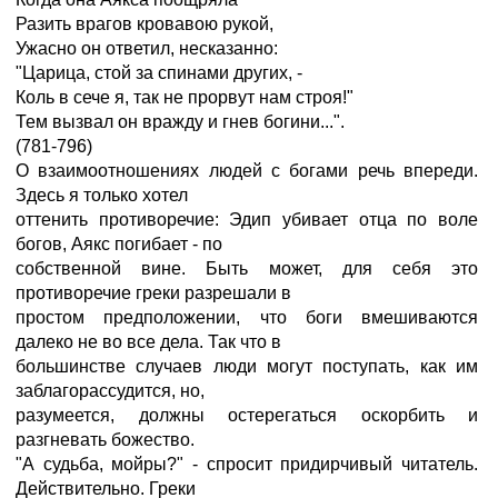
Разить врагов кровавою рукой,
Ужасно он ответил, несказанно:
"Царица, стой за спинами других, -
Коль в сече я, так не прорвут нам строя!"
Тем вызвал он вражду и гнев богини...".
(781-796)
О взаимоотношениях людей с богами речь впереди.
Здесь я только хотел
оттенить противоречие: Эдип убивает отца по воле
богов, Аякс погибает - по
собственной вине. Быть может, для себя это
противоречие греки разрешали в
простом предположении, что боги вмешиваются
далеко не во все дела. Так что в
большинстве случаев люди могут поступать, как им
заблагорассудится, но,
разумеется, должны остерегаться оскорбить и
разгневать божество.
"А судьба, мойры?" - спросит придирчивый читатель.
Действительно. Греки