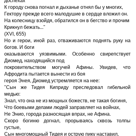
доспехах
К городу снова погнал и дыханье отнял бы у многих,
Гектору прежде всего малодушие в сердце вложил он.
На колесницу взойдя, обратился он в бегство и прочим
Крикнул бежать..."
(XVI, 655)
Но и герои, иной раз, отваживаются поднять руку на
богов. И боги
оказываются уязвимыми. Особенно свирепствует
Диомед, находящийся под
покровительством могучей Афины. Увидев, что
Афродита пытается вынести из боя
героя Энея, Диомед устремляется на нее:
"Сын же Тидея Киприду преследовал гибельной
медью:
Знал, что она не из мощных божеств, не такая богиня,
Что боевыми делами людей заправляет на войнах,
Не Энио, города разносящая впрах, не Афина.
Скоро богиню догнал, прорываясь сквозь толпы
густые,
Сын многомощный Тидея и острую пику наставил,