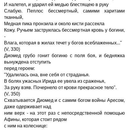
И налетел, и ударил ей медью блестящею в руку
Слабую. Пеплос бессмертный, самими харитами
тканный,
Медная пика пронзила и около кисти рассекла
Кожу. Ручьем заструилась бессмертная кровь у богини,
-
Влага, которая в жилах течет у богов всеблаженных..."
(V, 330)
Диомед грубо гонит богиню с поля боя, и бедняжка
вынуждена отступить
перед героем:
"Удалилась она, вне себя от страданья.
В болях ужасных Ирида ее увела из сраженья,
За руку взяв. Почернело от крови прекрасное тело".
(V, 350)
Схватывается Диомед и с самим богом войны Аресом,
даже одерживает над
ним верх - на этот раз с непосредственной помощью
Афины, которая стоит рядом
с ним на колеснице: