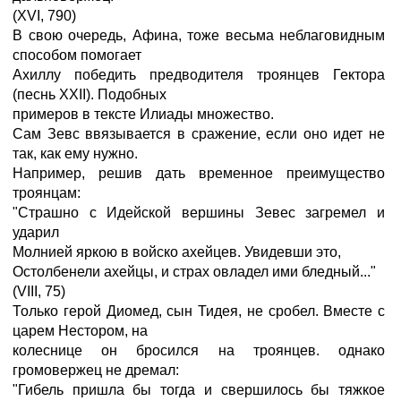
(XVI, 790)
В свою очередь, Афина, тоже весьма неблаговидным
способом помогает
Ахиллу победить предводителя троянцев Гектора
(песнь XXII). Подобных
примеров в тексте Илиады множество.
Сам Зевс ввязывается в сражение, если оно идет не
так, как ему нужно.
Например, решив дать временное преимущество
троянцам:
"Страшно с Идейской вершины Зевес загремел и
ударил
Молнией яркою в войско ахейцев. Увидевши это,
Остолбенели ахейцы, и страх овладел ими бледный..."
(VIII, 75)
Только герой Диомед, сын Тидея, не сробел. Вместе с
царем Нестором, на
колеснице он бросился на троянцев. однако
громовержец не дремал:
"Гибель пришла бы тогда и свершилось бы тяжкое