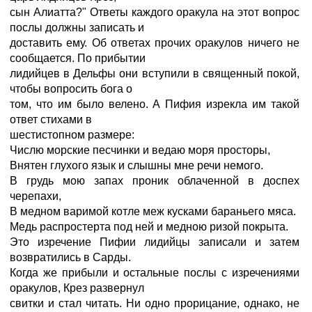
сын Алиатта?" Ответы каждого оракула на этот вопрос
послы должны записать и
доставить ему. Об ответах прочих оракулов ничего не
сообщается. По прибытии
лидийцев в Дельфы они вступили в священный покой,
чтобы вопросить бога о
том, что им было велено. А Пифия изрекла им такой
ответ стихами в
шестистопном размере:
Числю морские песчинки и ведаю моря просторы,
Внятен глухого язык и слышны мне речи немого.
В грудь мою запах проник облаченной в доспех
черепахи,
В медном варимой котле меж кусками бараньего мяса.
Медь распростерта под ней и медною ризой покрыта.
Это изречение Пифии лидийцы записали и затем
возвратились в Сарды.
Когда же прибыли и остальные послы с изречениями
оракулов, Крез развернул
свитки и стал читать. Ни одно прорицание, однако, не