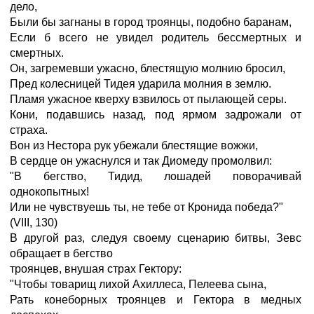
дело,
Были бы загнаны в город троянцы, подобно баранам,
Если б всего не увидел родитель бессмертных и
смертных.
Он, загремевши ужасно, блестящую молнию бросил,
Пред колесницей Тидея ударила молния в землю.
Пламя ужасное кверху взвилось от пылающей серы.
Кони, подавшись назад, под ярмом задрожали от
страха.
Вон из Нестора рук убежали блестящие вожжи,
В сердце он ужаснулся и так Диомеду промолвил:
"В бегство, Тидид, лошадей поворачивай
однокопытных!
Или не чувствуешь ты, не тебе от Кронида победа?"
(VIII, 130)
В другой раз, следуя своему сценарию битвы, Зевс
обращает в бегство
троянцев, внушая страх Гектору:
"Чтобы товарищ лихой Ахиллеса, Пелеева сына,
Рать конеборных троянцев и Гектора в медных