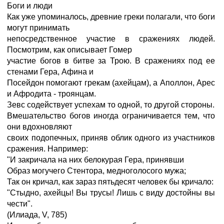
Боги и люди
Как уже упоминалось, древние греки полагали, что боги
могут принимать
непосредственное участие в сражениях людей.
Посмотрим, как описывает Гомер
участие богов в битве за Трою. В сражениях под ее
стенами Гера, Афина и
Посейдон помогают грекам (ахейцам), а Аполлон, Арес
и Афродита - троянцам.
Зевс содействует успехам то одной, то другой стороны.
Вмешательство богов иногда ограничивается тем, что
они вдохновляют
своих подопечных, приняв облик одного из участников
сражения. Например:
"И закричала на них белокурая Гера, принявши
Образ могучего Стентора, медноголосого мужа;
Так он кричал, как зараз пятьдесят человек бы кричало:
"Стыдно, ахейцы! Вы трусы! Лишь с виду достойны вы
чести".
(Илиада, V, 785)