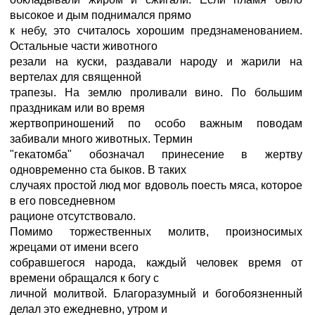
высокое и дым поднимался прямо
к небу, это считалось хорошим предзнаменованием.
Остальные части животного
резали на куски, раздавали народу и жарили на
вертелах для священной
трапезы. На землю проливали вино. По большим
праздникам или во время
жертвоприношений по особо важным поводам
забивали много животных. Термин
"гекатомба" обозначал принесение в жертву
одновременно ста быков. В таких
случаях простой люд мог вдоволь поесть мяса, которое
в его повседневном
рационе отсутствовало.
Помимо торжественных молитв, произносимых
жрецами от имени всего
собравшегося народа, каждый человек время от
времени обращался к богу с
личной молитвой. Благоразумный и богобоязненный
делал это ежедневно, утром и