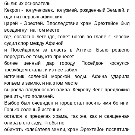
были: их основатель
Кекроп - получеловек, полузмей, рожденный Землей, и
один из первых афинских
царей - Эрехтей. Впоследствии храм Эрехтейон был
воздвигнут на том месте,
где, согласно легенде, совет богов во главе с Зевсом
судил спор между Афиной
и Посейдоном за власть в Аттике. Было решено
передать ее тому, кто принесет
более ценный дар городу. Посейдон коснулся
трезубцем скалы, и из нее забил
источник соленой морской воды. Афина ударила
копьем в землю, и на этом месте
выросла плодоносная олива. Кекропу Зевс предложил
решить, что полезней.
Выбор был очевиден и город стал носить имя богини.
Горько-соленый источник
остался в пределах храма, так же, как и священная
олива в его саду. Чтобы не
обижать колебателя земли, храм Эрехтейон посвятили