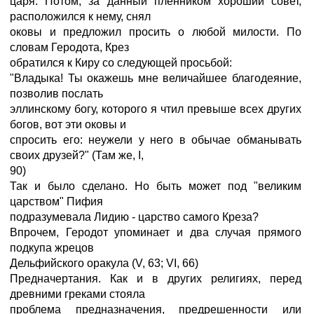
царя. Потом, за данный пленником хороший совет,
расположился к нему, снял
оковы и предложил просить о любой милости. По
словам Геродота, Крез
обратился к Киру со следующей просьбой:
"Владыка! Ты окажешь мне величайшее благодеяние,
позволив послать
эллинскому богу, которого я чтил превыше всех других
богов, вот эти оковы и
спросить его: неужели у него в обычае обманывать
своих друзей?" (Там же, I,
90)
Так и было сделано. Но быть может под "великим
царством" Пифия
подразумевала Лидию - царство самого Креза?
Впрочем, Геродот упоминает и два случая прямого
подкупа жрецов
Дельфийского оракула (V, 63; VI, 66)
Предначертания. Как и в других религиях, перед
древними греками стояла
проблема предназначения, предрешенности или