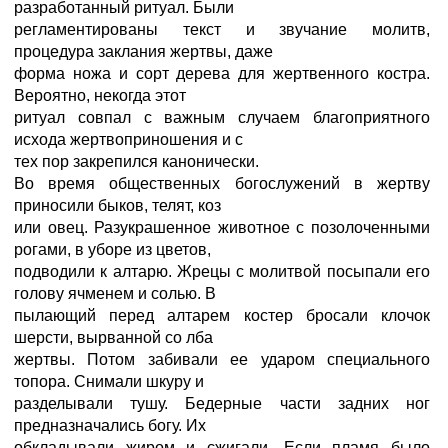
разработанный ритуал. Были
регламентированы текст и звучание молитв,
процедура заклания жертвы, даже
форма ножа и сорт дерева для жертвенного костра.
Вероятно, некогда этот
ритуал совпал с важным случаем благоприятного
исхода жертвоприношения и с
тех пор закрепился канонически.
Во время общественных богослужений в жертву
приносили быков, телят, коз
или овец. Разукрашенное животное с позолоченными
рогами, в уборе из цветов,
подводили к алтарю. Жрецы с молитвой посыпали его
голову ячменем и солью. В
пылающий перед алтарем костер бросали клочок
шерсти, вырванной со лба
жертвы. Потом забивали ее ударом специального
топора. Снимали шкуру и
разделывали тушу. Бедерные части задних ног
предназначались богу. Их
обкладывали жиром и сжигали. Если пламя было