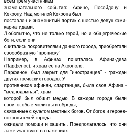
всем трем участникам
знаменательного события: Афине, Посейдону и
Кекропу. Над могилой Кекропа был
поставлен и знаменитый портик с шестью девушками-
кариатидами.
Любопытно, что не только герой, но и общегреческие
боги, если они
считались покровителями данного города, приобретали
своеобразную "прописку".
Например, в Афинах почиталась Афина-дева
(Парфенос), и храм ее на Акрополе,
Парфенон, был закрыт для "иностранцев" - граждан
других греческих городов. У
противников афинян, спартанцев, была своя Афина -
"меднодомная", храм
которой был обшит медью. В каждом городе были
свои, особые молитвы и обряды,
связанные с культом местных богов. От богов и героев-
покровителей города
ожидали помощи и защиты. Предполагалось, что они
даже участвуют в сражениях.