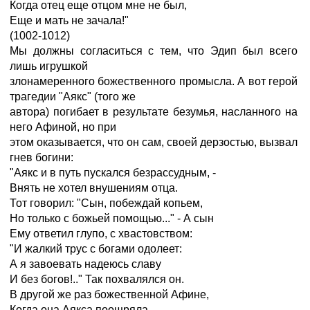
Когда отец еще отцом мне не был,
Еще и мать не зачала!"
(1002-1012)
Мы должны согласиться с тем, что Эдип был всего
лишь игрушкой
злонамеренного божественного промысла. А вот герой
трагедии "Аякс" (того же
автора) погибает в результате безумья, насланного на
него Афиной, но при
этом оказывается, что он сам, своей дерзостью, вызвал
гнев богини:
"Аякс и в путь пускался безрассудным, -
Внять не хотел внушениям отца.
Тот говорил: "Сын, побеждай копьем,
Но только с божьей помощью..." - А сын
Ему ответил глупо, с хвастовством:
"И жалкий трус с богами одолеет:
А я завоевать надеюсь славу
И без богов!.." Так похвалялся он.
В другой же раз божественной Афине,
Когда она Аякса поощряла