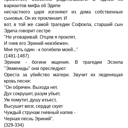
вариантов мифа об Эдипе
несчастного царя изгоняют из дома собственные
сыновья. Он их проклинает. И
вот, в той же самой трагедии Софокла, старший сын
Эдипа говорит сестре
"Не уговаривай. Отцом я проклят,
И гнев его Эриний неизбежен.
Мне путь один - к погибели моей..."
(1481-1487)
Эринии - богини мщения. В трагедии Эсхила
"Эвмениды" они преследуют
Ореста за убийство матери. Звучит их леденящая
кровь песня:
"Он обречен. Выхода нет.
Дух сокрушит, разум убьет,
Ум помутит, душу изъест,
Высушит мозг, сердце скует
Чуждый струнам гневный напев -
Черная песнь Эриний".
(329-334)