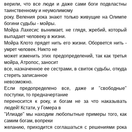
верили, что все люди и даже сами боги подвластны
таинственному и неумолимому
року. Веления рока знают только живущие на Олимпе
богини судьбы - мойры.
Мойра Лахесис вынимает, не глядя, жребий, который
выпадает человеку в жизни.
Мойра Клото прядет нить его жизни. Оборвется нить -
умрет человек. Никто не
может изменить этих предопределений, так как третья
мойра, Атропос, заносит
все, назначенное ее сестрами, в свиток судьбы, откуда
стереть записанное
невозможно.
Если предопределено все, даже и "свободные"
поступки, то предначертание
переносится к року, и богам не за что наказывать
людей! Кстати, у Гомера в
"Илиаде" мы находим любопытные примеры того, как
самим богам, вопреки
желанию, приходится соглашаться с решениями рока