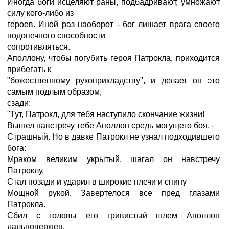
Иногда боги исцеляют раны, подбадривают, умножают
силу кого-либо из
героев. Иной раз наоборот - бог лишает врага своего
подопечного способности
сопротивляться.
Аполлону, чтобы погубить героя Патрокла, приходится
прибегать к
"божественному рукоприкладству", и делает он это
самым подлым образом,
сзади:
"Тут, Патрокл, для тебя наступило скончание жизни!
Вышел навстречу тебе Аполлон средь могущего боя, -
Страшный. Но в давке Патрокл не узнал подходившего
бога:
Мраком великим укрытый, шагал он навстречу
Патроклу.
Стал позади и ударил в широкие плечи и спину
Мощной рукой. Завертелося все пред глазами
Патрокла.
Сбил с головы его гривистый шлем Аполлон
дальновержец.