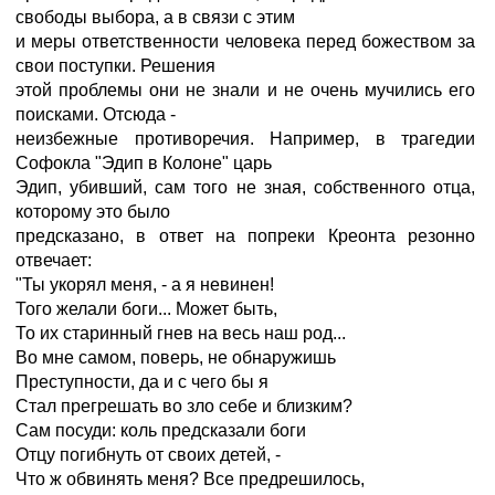
свободы выбора, а в связи с этим
и меры ответственности человека перед божеством за
свои поступки. Решения
этой проблемы они не знали и не очень мучились его
поисками. Отсюда -
неизбежные противоречия. Например, в трагедии
Софокла "Эдип в Колоне" царь
Эдип, убивший, сам того не зная, собственного отца,
которому это было
предсказано, в ответ на попреки Креонта резонно
отвечает:
"Ты укорял меня, - а я невинен!
Того желали боги... Может быть,
То их старинный гнев на весь наш род...
Во мне самом, поверь, не обнаружишь
Преступности, да и с чего бы я
Стал прегрешать во зло себе и близким?
Сам посуди: коль предсказали боги
Отцу погибнуть от своих детей, -
Что ж обвинять меня? Все предрешилось,