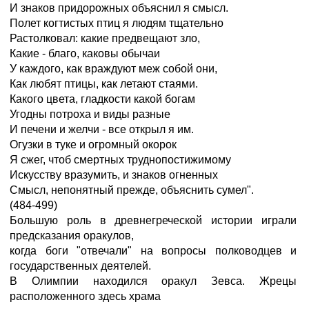
И знаков придорожных объяснил я смысл.
Полет когтистых птиц я людям тщательно
Растолковал: какие предвещают зло,
Какие - благо, каковы обычаи
У каждого, как враждуют меж собой они,
Как любят птицы, как летают стаями.
Какого цвета, гладкости какой богам
Угодны потроха и виды разные
И печени и желчи - все открыл я им.
Огузки в туке и огромный окорок
Я сжег, чтоб смертных труднопостижимому
Искусству вразумить, и знаков огненных
Смысл, непонятный прежде, объяснить сумел".
(484-499)
Большую роль в древнегреческой истории играли
предсказания оракулов,
когда боги "отвечали" на вопросы полководцев и
государственных деятелей.
В Олимпии находился оракул Зевса. Жрецы
расположенного здесь храма