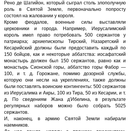
Рено де Шатийон, который сыграл столь злополучную
роль в Святой Земле, первоначально попросту
состоял на жаловании у короля.
Кроме феодалов, военные силы выставляли
церковники и города. Например, Иерусалимский
король имел право потребовать 500 сержантов у
патриарха; архиепископы Тирский, Назаретский и
Кесарийский должны были предоставить каждый по
150 бойцов, как и некоторые аббатства: иосафатский
монастырь должен был 150 сержантов, равно как и
монастырь Сионской горы, аббатство горы Фабор —
100, и т. д. Горожане, помимо дозорной службы,
которую они несли на укреплениях, также должны
были поставлять воинские контингенты: 500 сержантов
из Иерусалима и Акры, 100 из Тира, 50 из Кесарии, и т.
д. По сведениям Жана д'Ибелина, в результате
регулярных наборов можно было собрать 5025
сержантов.
И, наконец, в армию Святой Земли набирали
наемников.