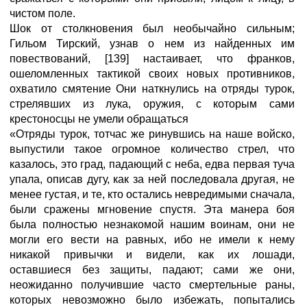
чистом поле.
Шок от столкновения был необычайно сильным;
Гильом Тирский, узнав о нем из найденных им
повествований, [139] настаивает, что франков,
ошеломленных тактикой своих новых противников,
охватило смятение Они наткнулись на отряды турок,
стрелявших из лука, оружия, с которым сами
крестоносцы не умели обращаться
«Отряды турок, тотчас же ринувшись на наше войско,
выпустили такое огромное количество стрел, что
казалось, это град, падающий с неба, едва первая туча
упала, описав дугу, как за ней последовала другая, не
менее густая, и те, кто остались невредимыми сначала,
были сражены мгновение спустя. Эта манера боя
была полностью незнакомой нашим воинам, они не
могли его вести на равных, ибо не имели к нему
никакой привычки и видели, как их лошади,
оставшиеся без защиты, падают; сами же они,
неожиданно получившие часто смертельные раны,
которых невозможно было избежать, попытались