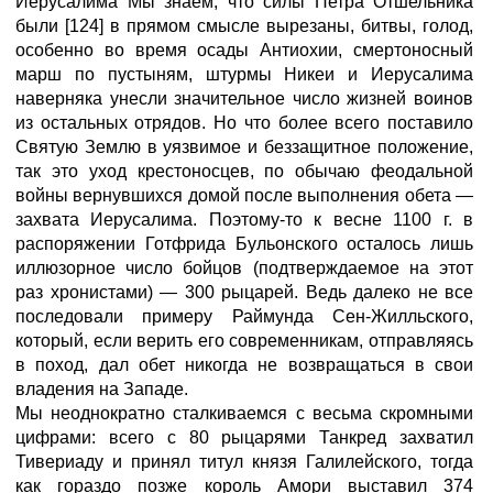
Иерусалима Мы знаем, что силы Петра Отшельника
были [124] в прямом смысле вырезаны, битвы, голод,
особенно во время осады Антиохии, смертоносный
марш по пустыням, штурмы Никеи и Иерусалима
наверняка унесли значительное число жизней воинов
из остальных отрядов. Но что более всего поставило
Святую Землю в уязвимое и беззащитное положение,
так это уход крестоносцев, по обычаю феодальной
войны вернувшихся домой после выполнения обета —
захвата Иерусалима. Поэтому-то к весне 1100 г. в
распоряжении Готфрида Бульонского осталось лишь
иллюзорное число бойцов (подтверждаемое на этот
раз хронистами) — 300 рыцарей. Ведь далеко не все
последовали примеру Раймунда Сен-Жилльского,
который, если верить его современникам, отправляясь
в поход, дал обет никогда не возвращаться в свои
владения на Западе.
Мы неоднократно сталкиваемся с весьма скромными
цифрами: всего с 80 рыцарями Танкред захватил
Тивериаду и принял титул князя Галилейского, тогда
как гораздо позже король Амори выставил 374