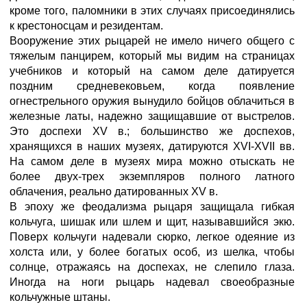
кроме того, паломники в этих случаях присоединялись
к крестоносцам и резидентам.
Вооружение этих рыцарей не имело ничего общего с
тяжелым панцирем, который мы видим на страницах
учебников и который на самом деле датируется
поздним средневековьем, когда появление
огнестрельного оружия вынудило бойцов облачиться в
железные латы, надежно защищавшие от выстрелов.
Это доспехи XV в.; большинство же доспехов,
хранящихся в наших музеях, датируются XVI-XVII вв.
На самом деле в музеях мира можно отыскать не
более двух-трех экземпляров полного латного
облачения, реально датированных XV в.
В эпоху же феодализма рыцаря защищала гибкая
кольчуга, шишак или шлем и щит, называвшийся экю.
Поверх кольчуги надевали сюрко, легкое одеяние из
холста или, у более богатых особ, из шелка, чтобы
солнце, отражаясь на доспехах, не слепило глаза.
Иногда на ноги рыцарь надевал своеобразные
кольчужные штаны.