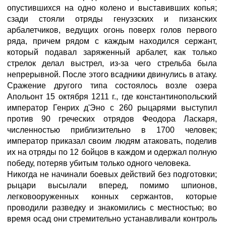
опустившихся на одно колено и выставивших копья;
сзади стояли отряды генуэзских и пизанских
арбалетчиков, ведущих огонь поверх голов первого
ряда, причем рядом с каждым находился сержант,
который подавал заряженный арбалет, как только
стрелок делал выстрел, из-за чего стрельба была
непрерывной. После этого всадники двинулись в атаку.
Сражение другого типа состоялось возле озера
Апольонт 15 октября 1211 г., где константинопольский
император Генрих д'Эно с 260 рыцарями выступил
против 90 греческих отрядов Феодора Ласкаря,
численностью приблизительно в 1700 человек;
император приказал своим людям атаковать, поделив
их на отряды по 12 бойцов в каждом и одержал полную
победу, потеряв убитым только одного человека.
Никогда не начинали боевых действий без подготовки;
рыцари высылали вперед, помимо шпионов,
легковооруженных конных сержантов, которые
проводили разведку и знакомились с местностью; во
время осад они стремительно устанавливали контроль