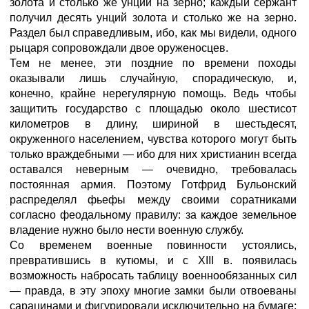
золота и столько же унций на зерно; каждый сержант
получил десять унций золота и столько же на зерно.
Раздел был справедливым, ибо, как мы видели, одного
рыцаря сопровождали двое оруженосцев.
Тем не менее, эти поздние по времени походы
оказывали лишь случайную, спорадическую, и,
конечно, крайне нерегулярную помощь. Ведь чтобы
защитить государство с площадью около шестисот
километров в длину, шириной в шестьдесят,
окруженного населением, чувства которого могут быть
только враждебными — ибо для них христианин всегда
оставался неверным — очевидно, требовалась
постоянная армия. Поэтому Готфрид Бульонский
распределял фьефы между своими соратниками
согласно феодальному правилу: за каждое земельное
владение нужно было нести военную службу.
Со временем военные повинности устоялись,
превратившись в кутюмы, и с XIII в. появилась
возможность набросать таблицу военнообязанных сил
— правда, в эту эпоху многие замки были отвоеваны
сарацинами и фигурировали исключительно на бумаге;