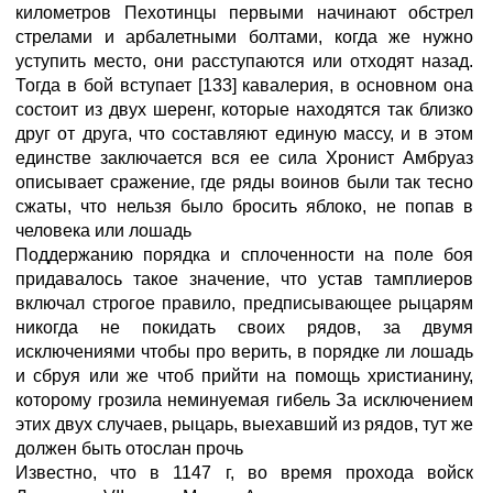
километров Пехотинцы первыми начинают обстрел
стрелами и арбалетными болтами, когда же нужно
уступить место, они расступаются или отходят назад.
Тогда в бой вступает [133] кавалерия, в основном она
состоит из двух шеренг, которые находятся так близко
друг от друга, что составляют единую массу, и в этом
единстве заключается вся ее сила Хронист Амбруаз
описывает сражение, где ряды воинов были так тесно
сжаты, что нельзя было бросить яблоко, не попав в
человека или лошадь
Поддержанию порядка и сплоченности на поле боя
придавалось такое значение, что устав тамплиеров
включал строгое правило, предписывающее рыцарям
никогда не покидать своих рядов, за двумя
исключениями чтобы про верить, в порядке ли лошадь
и сбруя или же чтоб прийти на помощь христианину,
которому грозила неминуемая гибель За исключением
этих двух случаев, рыцарь, выехавший из рядов, тут же
должен быть отослан прочь
Известно, что в 1147 г, во время прохода войск