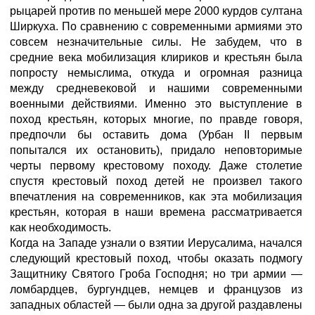
рыцарей против по меньшей мере 2000 курдов султана
Ширкуха. По сравнению с современными армиями это
совсем незначительные силы. Не забудем, что в
средние века мобилизация клириков и крестьян была
попросту немыслима, откуда и огромная разница
между средневековой и нашими современными
военными действиями. Именно это выступление в
поход крестьян, которых многие, по правде говоря,
предпочли бы оставить дома (Урбан II первым
попытался их остановить), придало неповторимые
черты первому крестовому походу. Даже столетие
спустя крестовый поход детей не произвел такого
впечатления на современников, как эта мобилизация
крестьян, которая в наши времена рассматривается
как необходимость.
Когда на Западе узнали о взятии Иерусалима, начался
следующий крестовый поход, чтобы оказать подмогу
Защитнику Святого Гроба Господня; но три армии —
ломбардцев, бургундцев, немцев и французов из
западных областей — были одна за другой раздавлены