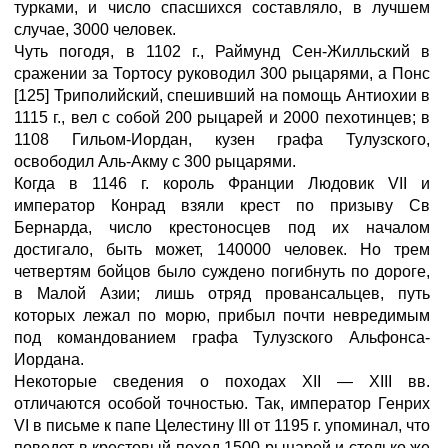
турками, и число спасшихся составляло, в лучшем
случае, 3000 человек.
Чуть погодя, в 1102 г., Раймунд Сен-Жилльский в
сражении за Тортосу руководил 300 рыцарями, а Понс
[125] Триполийский, спешивший на помощь Антиохии в
1115 г., вел с собой 200 рыцарей и 2000 пехотинцев; в
1108 Гильом-Иордан, кузен графа Тулузского,
освободил Аль-Акму с 300 рыцарями.
Когда в 1146 г. король Франции Людовик VII и
император Конрад взяли крест по призыву Св
Бернарда, число крестоносцев под их началом
достигало, быть может, 140000 человек. Но трем
четвертям бойцов было суждено погибнуть по дороге,
в Малой Азии; лишь отряд провансальцев, путь
которых лежал по морю, прибыл почти невредимым
под командованием графа Тулузского Альфонса-
Иордана.
Некоторые сведения о походах XII — XIII вв.
отличаются особой точностью. Так, император Генрих
VI в письме к папе Целестину III от 1195 г. упоминал, что
поведет в крестовый поход 1500 рыцарей и столько же