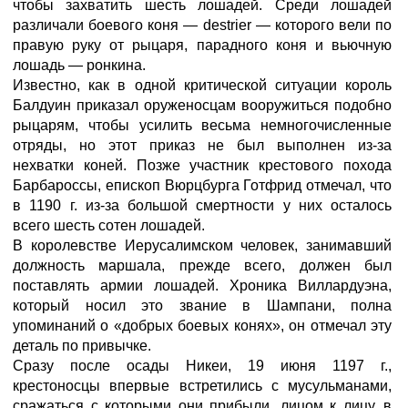
чтобы захватить шесть лошадей. Среди лошадей
различали боевого коня — destrier — которого вели по
правую руку от рыцаря, парадного коня и вьючную
лошадь — ронкина.
Известно, как в одной критической ситуации король
Балдуин приказал оруженосцам вооружиться подобно
рыцарям, чтобы усилить весьма немногочисленные
отряды, но этот приказ не был выполнен из-за
нехватки коней. Позже участник крестового похода
Барбароссы, епископ Вюрцбурга Готфрид отмечал, что
в 1190 г. из-за большой смертности у них осталось
всего шесть сотен лошадей.
В королевстве Иерусалимском человек, занимавший
должность маршала, прежде всего, должен был
поставлять армии лошадей. Хроника Виллардуэна,
который носил это звание в Шампани, полна
упоминаний о «добрых боевых конях», он отмечал эту
деталь по привычке.
Сразу после осады Никеи, 19 июня 1197 г.,
крестоносцы впервые встретились с мусульманами,
сражаться с которыми они прибыли, лицом к лицу, в