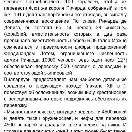
человек Потребовалось 100 кораблей, чтобы их
перевести Флот же короля Ричарда, собранный в том
же 1191 г для транспортировки его отрядов, вызывал у
современников восхищение По слова Ричарда де
Девиза, он состоял из 156 нефов, 24 «бюссье»
(кораблей, вместительность которых в два раза
превышала вместительность нефов) и 39 галер Можно
сомневаться в правильности цифры, предложенной
Фердинандом Лотом, ограничившего численность
армии Ричарда 10000 человек ведь один неф [127]
обеспечивал перевозку 500 человек с лошадьми и
соответствующей экипировкой
Виллардуэн предоставляет нам наиболее детальные
сведения о следующем походе (начало XIII в ),
повествуя об осложнениях, возникших у крестоносцев
с венецианцами, которые подрядились обеспечить их
перевозку.
«Мы поставим юиссье, могущие перевести 4500 коней
и девять тысяч оруженосцев, и нефы для перевоза
4500 рыцарей и двадцати тысяч пеших ратников И
условие для всех этих коней и этих людей будет такое,