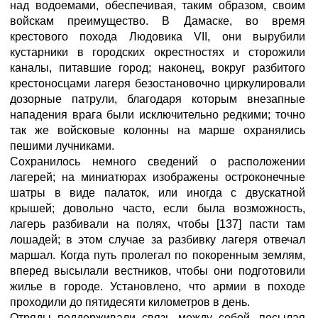
над водоемами, обеспечивая, таким образом, своим
войскам преимущество. В Дамаске, во время
крестового похода Людовика VII, они вырубили
кустарники в городских окрестностях и сторожили
каналы, питавшие город; наконец, вокруг разбитого
крестоносцами лагеря безостановочно циркулировали
дозорные патрули, благодаря которым внезапные
нападения врага были исключительно редкими; точно
так же войсковые колонны на марше охранялись
пешими лучниками.
Сохранилось немного сведений о расположении
лагерей; на миниатюрах изображены остроконечные
шатры в виде палаток, или иногда с двускатной
крышей; довольно часто, если была возможность,
лагерь разбивали на полях, чтобы [137] пасти там
лошадей; в этом случае за разбивку лагеря отвечал
маршал. Когда путь пролегал по покоренным землям,
вперед высылали вестников, чтобы они подготовили
жилье в городе. Установлено, что армии в походе
проходили до пятидесяти километров в день.
Отряды поддерживали связь между собой, посылая