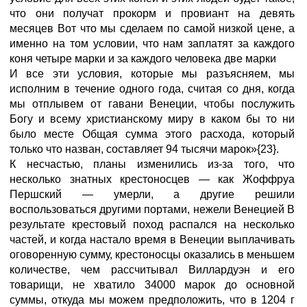
что они получат прокорм и провиант на девять
месяцев Вот что мы сделаем по самой низкой цене, а
именно на том условии, что нам заплатят за каждого
коня четыре марки и за каждого человека две марки
И все эти условия, которые мы разъясняем, мы
исполним в течение одного года, считая со дня, когда
мы отплывем от гавани Венеции, чтобы послужить
Богу и всему христианскому миру в каком бы то ни
было месте Общая сумма этого расхода, который
только что назван, составляет 94 тысячи марок»{23}.
К несчастью, планы изменились из-за того, что
несколько знатных крестоносцев — как Жоффруа
Першский — умерли, а другие решили
воспользоваться другими портами, нежели Венецией В
результате крестовый поход распался на несколько
частей, и когда настало время в Венеции выплачивать
оговоренную сумму, крестоносцы оказались в меньшем
количестве, чем рассчитывал Виллардуэн и его
товарищи, не хватило 34000 марок до основной
суммы, откуда мы можем предположить, что в 1204 г