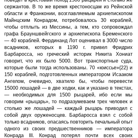
сержантов. В то же время крестоносцам из Рейнской
области и Франконии, возглавляемым архиепископом
Майнцским Конрадом, потребовалось 30 кораблей,
чтобы отплыть из Мессины, а тем, кто сопровождал
графа Брауншвейгского и архиепископа Бременского
— 40 кораблей. Фердинанд Лот оценивал в 3000 число
всадников, которых в 1190 г. привел Фридрих
Барбаросса, но греческий историк Никита Хониат
говорит, что их было 5000. Вот транспортные суда,
которые были тогда использованы. 70 «юиссье»{22} и
150 кораблей, подготовленных императором Исааком
Ангелом, очевидно, хватило бы, чтобы перевести
15000 лошадей — в две ходки, как и указано в текстах,
— необходимых для 1500 рыцарей, ибо если мы
говорим «рыцарь», то подразумеваем трех человек и
столько же лошадей — каждый рыцарь приводил с
собой двух оруженосцев. Барбаросса взял с собой
только всадников, опасаясь повторить печальный опыт
одного из своих предшественников — императора
Конрада III. Конрад потерял почти всех своих