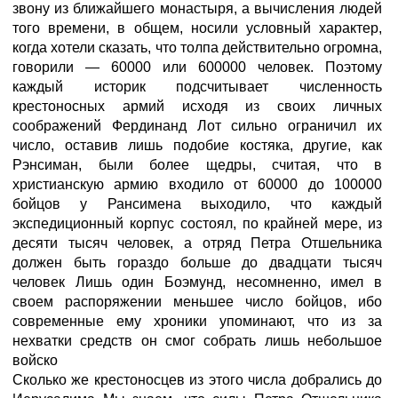
звону из ближайшего монастыря, а вычисления людей
того времени, в общем, носили условный характер,
когда хотели сказать, что толпа действительно огромна,
говорили — 60000 или 600000 человек. Поэтому
каждый историк подсчитывает численность
крестоносных армий исходя из своих личных
соображений Фердинанд Лот сильно ограничил их
число, оставив лишь подобие костяка, другие, как
Рэнсиман, были более щедры, считая, что в
христианскую армию входило от 60000 до 100000
бойцов у Рансимена выходило, что каждый
экспедиционный корпус состоял, по крайней мере, из
десяти тысяч человек, а отряд Петра Отшельника
должен быть гораздо больше до двадцати тысяч
человек Лишь один Боэмунд, несомненно, имел в
своем распоряжении меньшее число бойцов, ибо
современные ему хроники упоминают, что из за
нехватки средств он смог собрать лишь небольшое
войско
Сколько же крестоносцев из этого числа добрались до