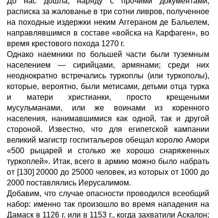
До нас дошла, наряду с прочими документами,
расписка за жалованье в три сотни ливров, полученное
на походные издержки неким Аггераном де Бальелем,
направлявшимся в составе «войска на Карфаген», во
время крестового похода 1270 г.
Однако наемники по большей части были туземным
населением — сирийцами, армянами; среди них
неоднократно встречались туркоплы (или туркополы),
которые, вероятно, были метисами, детьми отца турка
и матери христианки, просто крещеными
мусульманами, или же воинами из коренного
населения, нанимавшимися как одной, так и другой
стороной. Известно, что для египетской кампании
великий магистр госпитальеров обещал королю Амори
«500 рыцарей и столько же хорошо снаряженных
туркоплей». Итак, всего в армию можно было набрать
от [130] 20000 до 25000 человек, из которых от 1000 до
2000 поставлялись Иерусалимом.
Добавим, что случае опасности проводился всеобщий
набор: именно так произошло во время нападения на
Дамаск в 1126 г. или в 1153 г., когда захватили Аскалон;