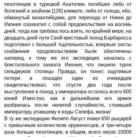
пехотинцев в турецкой Анатолии, погибших либо от
болезней в знойном [126] климате, либо от голода, ибо,
обманутый византийцами, для перехода от Никеи до
Икония озахватил с собой продовольствия на восемь
дней, тогда как требова лось взять, по крайней мере, на
двадцать дней пути Свой крестовый поход Барбаросса
подготовил с большей тщательностью, впервые посты
снабжения продовольствием были обеспечены
наперед, к тому же его экспедиция началась с
блистательного захвата Икония, что лишило турок
сельджуков столицы Правда, он понес ощутимые
потери в лошадях один из очевидцев
свидетельствовал, что спустя два года после
выступления в поход, у императора осталось всего 600
коней Известно, как в дальнейшем его армия
разбрелась после нелепой случайности, стоившей
императору, упавшему в воды Селефа, жизни/
В ту же экспедицию Филипп Август повел 650 рыцарей
с привычным количеством оруженосцев, и три-четыре
раза больше пехотинцев, в общем, всего около 10000