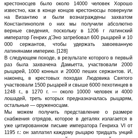
крестоносцев было около 14000 человек Хорошо
известно, как в конце концов крестоносцы повернули
на Византию и были вознаграждены захватом
Константинополя о них мы получили абсолютно
верные сведения, поскольку в 1206 г латинский
император Генрих д'Эно затребовал 600 рыцарей и 10
000 сержантов, чтобы удержать завоеванную
латинянами империю. [128]
В следующем походе, в результате которого в первый
раз была захвачена Дамьетта, участвовали 2000
рыцарей, 1000 конных и 20000 пеших сержантов. И,
наконец, в крестовых походах Людовика Святого
участвовали 1500 рыцарей и свыше 6000 пехотинцев в
1248 г., в 1270 г. — около 10000 человек и 4000
лошадей, треть которых предназначалась рыцарям,
остальные — оруженосцам.
Мы можем получить представление о размере
снабжения отрядов, которое в деталях излагается в
уже цитированном письме императора Генриха VI от
1195 г.: он заплатил каждому рыцарю тридцать унций