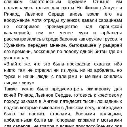
слишком смертоносным оружием Отныне им
пользовались только для охоты Но Филипп Август и
Ричард Львиное Сердце вновь взяли его на
вооружение Хотя отряды лучников давали сарацинам
не оспоримое преимущество над франкской
кавалерией, тем не менее луки и арбалеты
рассматривались в среде баронов как оружие трусов, и
Жуанвиль передает мнение, бытовавшее у рыцарей
его времени, восклицая по поводу одной битвы где он
участвовал
«Знайте же, что это была прекрасная схватка, ибо
никто там не стрелял ни из лука, ни из арбалета, но
турки и наши люди с палицами и мечами сошлись
лицом к лицу»
Также нужно было предусмотреть экипировку для
коней Ричард Львиное Сердце, готовясь к крестовому
походу, заказал в Англии пятьдесят тысяч лошадиных
подков которые выковали в Динском лесу, необходимо
было за пастись стрелами, боевыми палицами,
арбалетными болта ми топорами, кирками и мотыгами
для саперов, не говоря о всяких приспособлениях для