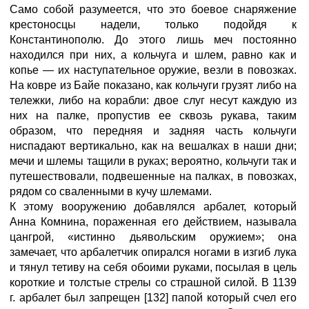
Само собой разумеется, что это боевое снаряжение
крестоносцы надели, только подойдя к
Константинополю. До этого лишь меч постоянно
находился при них, а кольчуга и шлем, равно как и
копье — их наступательное оружие, везли в повозках.
На ковре из Байе показано, как кольчуги грузят либо на
тележки, либо на корабли: двое слуг несут каждую из
них на палке, пропустив ее сквозь рукава, таким
образом, что передняя и задняя часть кольчуги
ниспадают вертикально, как на вешалках в наши дни;
мечи и шлемы тащили в руках; вероятно, кольчуги так и
путешествовали, подвешенные на палках, в повозках,
рядом со сваленными в кучу шлемами.
К этому вооружению добавлялся арбалет, который
Анна Комнина, пораженная его действием, называла
цангрой, «истинно дьявольским оружием»; она
замечает, что арбалетчик опирался ногами в изгиб лука
и тянул тетиву на себя обоими руками, посылая в цель
короткие и толстые стрелы со страшной силой. В 1139
г. арбалет был запрещен [132] папой который счел его