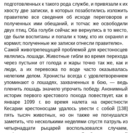
подготовленных к такого рода службе, и привязали к их
хвосту две записки, в которых позаботились изложить
правителю все сведения об исходе переговоров и
полученных ими обещаний, и тотчас же освободили
двух птиц. Оба голубя сейчас же вернулись в то место,
где были воспитаны и попали к тому, кто их охранял и
кормил; полученные же записки отнесли правителю».
Самой животрепещущей проблемой для крестоносцев
являлись лошади. Животные гибли во время перехода
через пустыни от голода и жары точно так же, как и
люди, а их перевозка по воде часто оказывалась
нелегким делом. Хронисты всегда с удовлетворением
упоминают о лошадях, захваченных в бою, — ведь
пленить лошадь значило упрочить победу. Анонимный
историк первого крестового похода повествует, как в
январе 1099 г. во время налета на окрестности
Кесарии крестоносцам удалось увести с собой [138]
пять тысяч животных, но он также не погнушался
заметить, что несколькими неделями спустя патруль из
четырнадцати рыцарей воспользовался случаем,