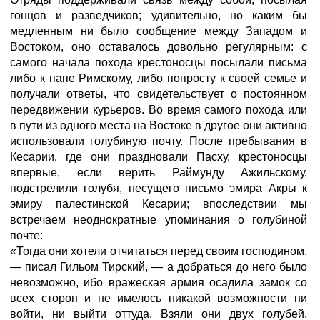
гонцов и разведчиков; удивительно, но каким бы
медленным ни было сообщение между Западом и
Востоком, оно оставалось довольно регулярным: с
самого начала похода крестоносцы посылали письма
либо к папе Римскому, либо попросту к своей семье и
получали ответы, что свидетельствует о постоянном
передвижении курьеров. Во время самого похода или
в пути из одного места на Востоке в другое они активно
использовали голубиную почту. После пребывания в
Кесарии, где они праздновали Пасху, крестоносцы
впервые, если верить Раймунду Ажильскому,
подстрелили голубя, несущего письмо эмира Акры к
эмиру палестинской Кесарии; впоследствии мы
встречаем неоднократные упоминания о голубиной
почте:
«Тогда они хотели отчитаться перед своим господином,
— писал Гильом Тирский, — а добраться до него было
невозможно, ибо вражеская армия осадила замок со
всех сторон и не имелось никакой возможности ни
войти, ни выйти оттуда. Взяли они двух голубей,