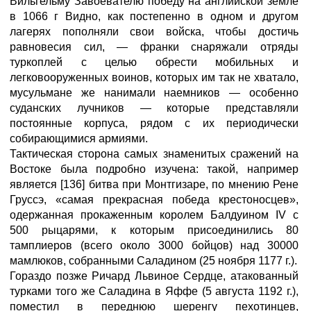
Вильгельму Завоевателю победу на английской земле
в 1066 г Видно, как постепенно в одном и другом
лагерях пополняли свои войска, чтобы достичь
равновесия сил, — франки снаряжали отряды
туркоплей с целью обрести мобильных и
легковооруженных воинов, которых им так не хватало,
мусульмане же нанимали наемников — особенно
суданских лучников — которые представляли
постоянные корпуса, рядом с их периодически
собирающимися армиями.
Тактическая сторона самых знаменитых сражений на
Востоке была подробно изучена: такой, например
является [136] битва при Монтгизаре, по мнению Рене
Груссэ, «самая прекрасная победа крестоносцев»,
одержанная прокаженным королем Балдуином IV с
500 рыцарями, к которым присоединились 80
тамплиеров (всего около 3000 бойцов) над 30000
мамлюков, собранными Саладином (25 ноября 1177 г.).
Гораздо позже Ричард Львиное Сердце, атакованный
турками того же Саладина в Яффе (5 августа 1192 г.),
поместил в переднюю шеренгу пехотинцев,