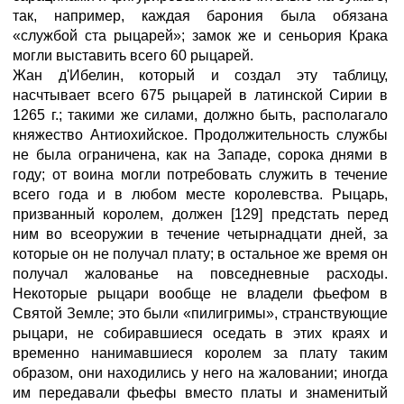
так, например, каждая барония была обязана
«службой ста рыцарей»; замок же и сеньория Крака
могли выставить всего 60 рыцарей.
Жан д'Ибелин, который и создал эту таблицу,
насчтывает всего 675 рыцарей в латинской Сирии в
1265 г.; такими же силами, должно быть, располагало
княжество Антиохийское. Продолжительность службы
не была ограничена, как на Западе, сорока днями в
году; от воина могли потребовать служить в течение
всего года и в любом месте королевства. Рыцарь,
призванный королем, должен [129] предстать перед
ним во всеоружии в течение четырнадцати дней, за
которые он не получал плату; в остальное же время он
получал жалованье на повседневные расходы.
Некоторые рыцари вообще не владели фьефом в
Святой Земле; это были «пилигримы», странствующие
рыцари, не собиравшиеся оседать в этих краях и
временно нанимавшиеся королем за плату таким
образом, они находились у него на жаловании; иногда
им передавали фьефы вместо платы и знаменитый