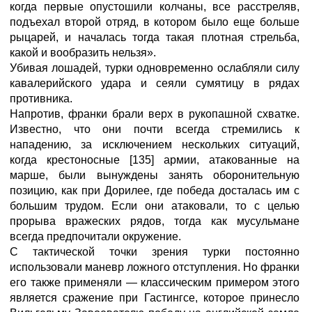
когда первые опустошили колчаны, все расстреляв,
подъехал второй отряд, в котором было еще больше
рыцарей, и началась тогда такая плотная стрельба,
какой и вообразить нельзя».
Убивая лошадей, турки одновременно ослабляли силу
кавалерийского удара и сеяли сумятицу в рядах
противника.
Напротив, франки брали верх в рукопашной схватке.
Известно, что они почти всегда стремились к
нападению, за исключением нескольких ситуаций,
когда крестоносные [135] армии, атакованные на
марше, были вынуждены занять оборонительную
позицию, как при Дорилее, где победа досталась им с
большим трудом. Если они атаковали, то с целью
прорыва вражеских рядов, тогда как мусульмане
всегда предпочитали окружение.
С тактической точки зрения турки постоянно
использовали маневр ложного отступления. Но франки
его также применяли — классическим примером этого
является сражение при Гастингсе, которое принесло