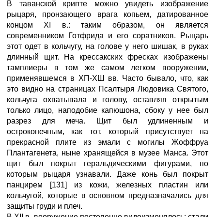
В таванской крипте можно увидеть изображение
рыцаря, пронзающего врага копьем, датированное
концом XI в.: таким образом, он является
современником Готфрида и его соратников. Рыцарь
этот одет в кольчугу, на голове у него шишак, в руках
длинный щит. На крессакских фресках изображены
тамплиеры в том же самом легком вооружении,
применявшемся в ХП-ХШ вв. Часто бывало, что, как
это видно на страницах Псалтыря Людовика Святого,
кольчуга охватывала и голову, оставляя открытым
только лицо, наподобие капюшона, сбоку у нее был
разрез для меча. Щит был удлиненным и
остроконечным, как тот, который присутствует на
прекрасной плите из эмали с могилы Жоффруа
Плантагенета, ныне хранящейся в музее Манса. Этот
щит был покрыт геральдическими фигурами, по
которым рыцаря узнавали. Даже конь был покрыт
панцирем [131] из кожи, железных пластин или
кольчугой, которые в основном предназначались для
защиты груди и плеч.
В XII в. вооружение постепенно видоизменялось: стали