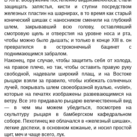
защищать запястья, кисти и ступни посредством
железных пластин на шарнирах, в то время как старый
конический шишак с наносником сменили на глубокий
шлем, закрывавший всю голову, оставлявший
смотровую щель и отверстия на уровне носа и рта,
чтобы можно было дышать; и только в конце XIII в. он
превратился в остроконечный бацинет с
поднимающимся забралом.
Наконец, при случае, чтобы защитить себя от холода,
на правое плечо, но так, чтобы оставить правую руку
свободной, надевали широкий плащ, и на Востоке
рыцари взяли за правило, чтобы избежать солнечных
лучей, покрывать шлем своеобразной вуалью, «volet»,
которые на печатях изображены развевающимися на
ветру. Все это придавало рыцарю величественный вид
— в чем мы можем убедиться, посмотрев на
скульптуру рыцаря в бамбергском кафедральном
соборе. Пехотинец же облачался в «железный шишак»,
легкие доспехи, в основном кожаные, и носил простой
щит, меч и чаще всего, лук.