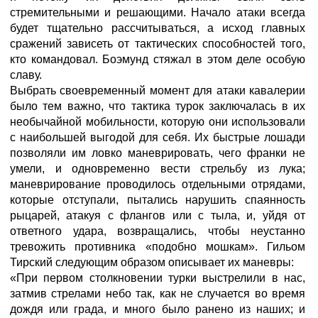
стремительными и решающими. Начало атаки всегда
будет тщательно рассчитываться, а исход главных
сражений зависеть от тактических способностей того,
кто командовал. Боэмунд стяжал в этом деле особую
славу.
Выбрать своевременный момент для атаки кавалерии
было тем важно, что тактика турок заключалась в их
необычайной мобильности, которую они использовали
с наибольшей выгодой для себя. Их быстрые лошади
позволяли им ловко маневрировать, чего франки не
умели, и одновременно вести стрельбу из лука;
маневрирование проводилось отдельными отрядами,
которые отступали, пытались нарушить спаянность
рыцарей, атакуя с флангов или с тыла, и, уйдя от
ответного удара, возвращались, чтобы неустанно
тревожить противника «подобно мошкам». Гильом
Тирский следующим образом описывает их маневры:
«При первом столкновении турки выстрелили в нас,
затмив стрелами небо так, как не случается во время
дождя или града, и много было ранено из наших; и