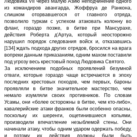
Людовика VII через Малую Азию неподчинение одного
из командиров авангарда, Жоффруа де Ранкона,
слишком оторвавшегося от главного отряда,
позволило туркам с успехом атаковать колонну во
фланг, гораздо позже, в битве при Мансурахе,
действия Роберта д'Артуа, который неосторожно
нарушил порядок следования войск и, отказавшись
[134] ждать подхода других отрядов, бросился на врага
вопреки данным приказаниям, одним махом поставили
под угрозу весь крестовый поход Людовика Святого.
За исключением подобных проявлений безумной
отваги, которые гораздо чаще встречаются в эпоху
последних крестовых походов, чем первых, бароны
проявляли в битве значительное мастерство, чем
немало изумляли своих противников. По словам
Усамы, они «более осторожны в битве, чем кто-либо»,
кавалерийские атаки франков были особенно опасны,
поскольку их шеренги, ощетинившиеся копьями,
производили впечатление незыблемой стены. Они
начинали атаку, чтобы одним ударом одержать победу,
и потому их действия должны были быть