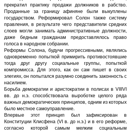
прекратил практику продажи должников в рабство.
Проданные за границу афиняне были выкуплены
государством. Реформировал Солон также систему
правления, в результате чего представители средних
слоев могли занимать административные должности,
даже бедным гражданам предоставлялось право
голоса в народном собрании.
Реформы Солона, будучи прогрессивными, являлись
одновременно попыткой примирить противостоявшие
тогда друг другу социальные группы, попыткой
компромисса. Для этого, как он сам пишет в своих
элегиях, он попытался разумно соединить законность с
насилием.
Борьба демократии и аристократии в полисах в VIIIVI
вв. до н.э. способствовала выроботке целого ряда
важных демократических принципов, одним из которых
было местное самоуправление.
Впервые этот принцип был зафиксирован в
Конституции Клисфена (VI в. до н.э.) и в его реформе,
согласно которой самым мелким социальным