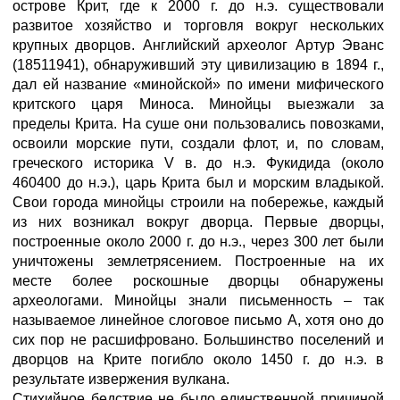
острове Крит, где к 2000 г. до н.э. существовали
развитое хозяйство и торговля вокруг нескольких
крупных дворцов. Английский археолог Артур Эванс
(18511941), обнаруживший эту цивилизацию в 1894 г.,
дал ей название «минойской» по имени мифического
критского царя Миноса. Минойцы выезжали за
пределы Крита. На суше они пользовались повозками,
освоили морские пути, создали флот, и, по словам,
греческого историка V в. до н.э. Фукидида (около
460400 до н.э.), царь Крита был и морским владыкой.
Свои города минойцы строили на побережье, каждый
из них возникал вокруг дворца. Первые дворцы,
построенные около 2000 г. до н.э., через 300 лет были
уничтожены землетрясением. Построенные на их
месте более роскошные дворцы обнаружены
археологами. Минойцы знали письменность – так
называемое линейное слоговое письмо А, хотя оно до
сих пор не расшифровано. Большинство поселений и
дворцов на Крите погибло около 1450 г. до н.э. в
результате извержения вулкана.
Стихийное бедствие не было единственной причиной