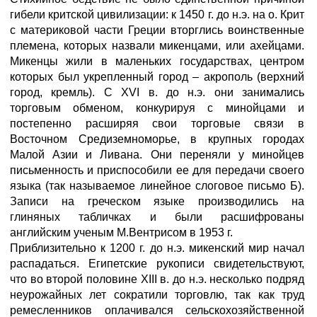
гибели критской цивилизации: к 1450 г. до н.э. на о. Крит
с материковой части Греции вторглись воинственные
племена, которых назвали микенцами, или ахейцами.
Микенцы жили в маленьких государствах, центром
которых был укрепленный город – акрополь (верхний
город, кремль). С XVI в. до н.э. они занимались
торговым обменом, конкурируя с минойцами и
постепенно расширяя свои торговые связи в
Восточном Средиземноморье, в крупных городах
Малой Азии и Ливана. Они переняли у минойцев
письменность и приспособили ее для передачи своего
языка (так называемое линейное слоговое письмо Б).
Записи на греческом языке производились на
глиняных табличках и были расшифрованы
английским ученым М.Вентрисом в 1953 г.
Приблизительно к 1200 г. до н.э. микенский мир начал
распадаться. Египетские рукописи свидетельствуют,
что во второй половине XIII в. до н.э. несколько подряд
неурожайных лет сократили торговлю, так как труд
ремесленников оплачивался сельскохозяйственной