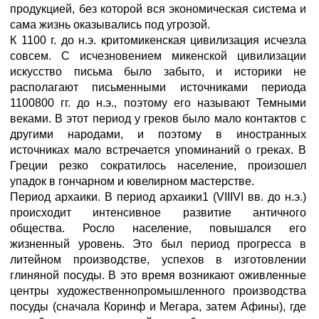
продукцией, без которой вся экономическая система и
сама жизнь оказывались под угрозой.
К 1100 г. до н.э. критомикенская цивилизация исчезла
совсем. С исчезновением микенской цивилизации
искусство письма было забыто, и историки не
располагают письменными источниками периода
1100800 гг. до н.э., поэтому его называют Темными
веками. В этот период у греков было мало контактов с
другими народами, и поэтому в иностранных
источниках мало встречается упоминаний о греках. В
Греции резко сократилось население, произошел
упадок в гончарном и ювелирном мастерстве.
Период архаики. В период архаики1 (VIIIVI вв. до н.э.)
происходит интенсивное развитие античного
общества. Росло население, повышался его
жизненный уровень. Это был период прогресса в
литейном производстве, успехов в изготовлении
глиняной посуды. В это время возникают оживленные
центры художественнопромышленного производства
посуды (сначала Коринф и Мегара, затем Афины), где