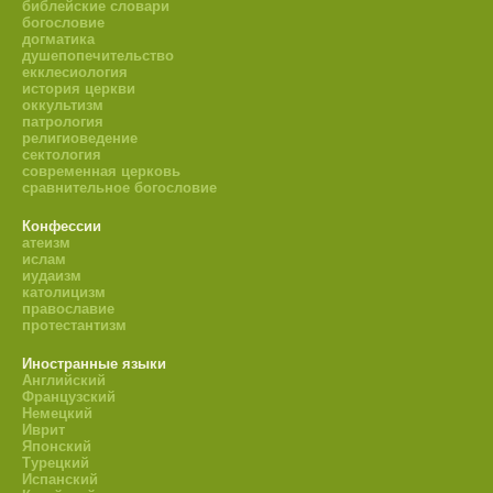
библейские словари
богословие
догматика
душепопечительство
екклесиология
история церкви
оккультизм
патрология
религиоведение
сектология
современная церковь
сравнительное богословие
Конфессии
атеизм
ислам
иудаизм
католицизм
православие
протестантизм
Иностранные языки
Английский
Французский
Немецкий
Иврит
Японский
Турецкий
Испанский