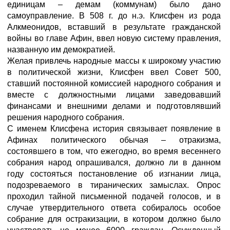
единицам – демам (коммунам) было дано
самоуправление. В 508 г. до н.э. Клисфен из рода
Алкмеонидов, вставший в результате гражданской
войны во главе Афин, ввел новую систему правления,
названную им демократией.
Желая привлечь народные массы к широкому участию
в политической жизни, Клисфен ввел Совет 500,
ставший постоянной комиссией народного собрания и
вместе с должностными лицами заведовавший
финансами и внешними делами и подготовлявший
решения народного собрания.
С именем Клисфена история связывает появление в
Афинах политического обычая – отракизма,
состоявшего в том, что ежегодно, во время весеннего
собрания народ опрашивался, должно ли в данном
году состояться постановление об изгнании лица,
подозреваемого в тиранических замыслах. Опрос
проходил тайной письменной подачей голосов, и в
случае утвердительного ответа собиралось особое
собрание для остракизации, в котором должно было