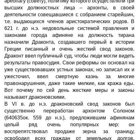
ареопагу (совету), политику которого осуществляли три
высших должностных лица – архонты, в своей
деятельности совещавшиеся с собранием старейшин,
т.е. выдающихся членов аристократических родов. В
621 г. до н.э. недовольные системой правления и
законами города афиняне на должность тирана
назначили Драконта, создавшего первый в истории
Греции писанный и очень жесткий свод законов.
Драконт ввел публичный суд, чтобы люди могли видеть
результаты правосудия. Свои реформы он основал на
уже существовавших устных законах, но записал их и
ужесточил, ввел смертную казнь за многие
правонарушения, даже такие мелкие, как кража еды.
Вот почему по сей день жесткие меры и законы
называют драконовскими.
В VI в. до н.э. драконовский свод законов был
существенно переработан архонтом Солоном
(640635ок. 559 до н.э.), предложившим афинянам
целый ряд очень популярных мер: он
воспрепятствовал продаже зерна за границу,
освободил всех граждан от земельных долгов,