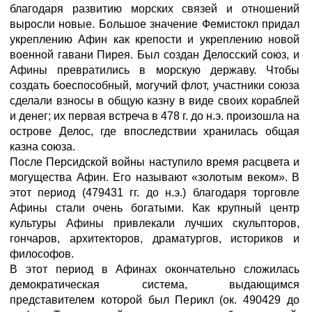
благодаря развитию морских связей и отношений
выросли новые. Большое значение Фемистокл придал
укреплению Афин как крепости и укреплению новой
военной гавани Пирея. Был создан Делосский союз, и
Афины превратились в морскую державу. Чтобы
создать боеспособный, могучий флот, участники союза
сделали взносы в общую казну в виде своих кораблей
и денег; их первая встреча в 478 г. до н.э. произошла на
острове Делос, где впоследствии хранилась общая
казна союза.
После Персидской войны наступило время расцвета и
могущества Афин. Его называют «золотым веком». В
этот период (479431 гг. до н.э.) благодаря торговле
Афины стали очень богатыми. Как крупный центр
культуры Афины привлекали лучших скульпторов,
гончаров, архитекторов, драматургов, историков и
философов.
В этот период в Афинах окончательно сложилась
демократическая система, выдающимся
представителем которой был Перикл (ок. 490429 до