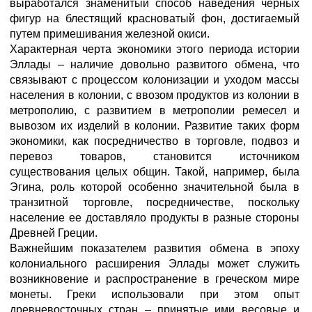
выработался знаменитый способ наведения черных
фигур на блестящий красноватый фон, достигаемый
путем примешивания железной окиси.
Характерная черта экономики этого периода истории
Эллады – наличие довольно развитого обмена, что
связывают с процессом колонизации и уходом массы
населения в колонии, с ввозом продуктов из колонии в
метрополию, с развитием в метрополии ремесел и
вывозом их изделий в колонии. Развитие таких форм
экономики, как посредничество в торговле, подвоз и
перевоз товаров, становится источником
существования целых общин. Такой, например, была
Эгина, роль которой особенно значительной была в
транзитной торговле, посредничестве, поскольку
население ее доставляло продукты в разные стороны
Древней Греции.
Важнейшим показателем развития обмена в эпоху
колониального расширения Эллады может служить
возникновение и распространение в греческом мире
монеты. Греки использовали при этом опыт
древневосточных стран – принятые ими весовые и