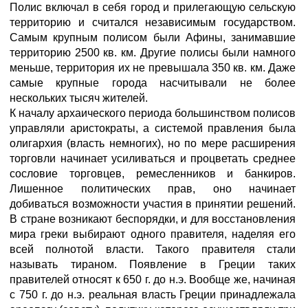
Полис включал в себя город и прилегающую сельскую
территорию и считался независимым государством.
Самым крупным полисом были Афины, занимавшие
территорию 2500 кв. км. Другие полисы были намного
меньше, территория их не превышала 350 кв. км. Даже
самые крупные города насчитывали не более
нескольких тысяч жителей.
К началу архаического периода большинством полисов
управляли аристократы, а системой правления была
олигархия (власть немногих), но по мере расширения
торговли начинает усиливаться и процветать среднее
сословие торговцев, ремесленников и банкиров.
Лишенное политических прав, оно начинает
добиваться возможности участия в принятии решений.
В стране возникают беспорядки, и для восстановления
мира греки выбирают одного правителя, наделяя его
всей полнотой власти. Такого правителя стали
называть тираном. Появление в Греции таких
правителей относят к 650 г. до н.э. Вообще же, начиная
с 750 г. до н.э. реальная власть Греции принадлежала