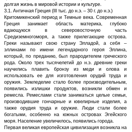
долгая жизнь в мировой истории и культуре.
3.1. Античная Греция (III тыс. до н.э. – 30 г. до н.э.)
Критомикенский период и Темные века. Современная
Греция занимает область материка, глубоко
вдающуюся в северовосточную часть
Средиземногоморя, а также прилегающие острова.
Греки называют свою страну Элладой, а себя –
эллинами по имени легендарного героя Эллина,
который, по преданию, был прародителем греческого
рода. Около трех тысячелетий до н.э. древние греки
научились плавить бронзу из меди и олова и
использовать ее для изготовления орудий труда и
оружия. Земледелие стало более производительным,
появились излишки продуктов, возникли обмен и
ремесла. Ремеслами стали заниматься целые семьи,
производившие гончарные и ювелирные изделия, а
также орудия труда и оружие. Люди стали более
богатыми, особенно на южных островах Эгейского
моря. Население увеличилось, появились города.
Первая великая европейская цивилизация возникла на