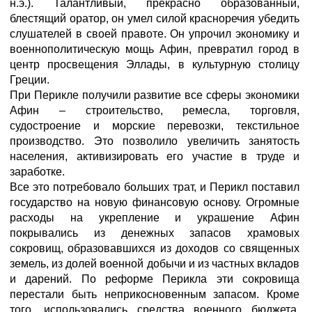
н.э.). Талантливый, прекрасно образованный,
блестящий оратор, он умел силой красноречия убедить
слушателей в своей правоте. Он упрочил экономику и
военнополитическую мощь Афин, превратил город в
центр просвещения Эллады, в культурную столицу
Греции.
При Перикле получили развитие все сферы экономики
Афин – строительство, ремесла, торговля,
судостроение и морские перевозки, текстильное
производство. Это позволило увеличить занятость
населения, активизировать его участие в труде и
заработке.
Все это потребовало больших трат, и Перикл поставил
государство на новую финансовую основу. Огромные
расходы на укрепление и украшение Афин
покрывались из денежных запасов храмовых
сокровищ, образовавшихся из доходов со священных
земель, из долей военной добычи и из частных вкладов
и дарений. По реформе Перикла эти сокровища
перестали быть неприкосновенным запасом. Кроме
того, использовались средства военного бюджета,