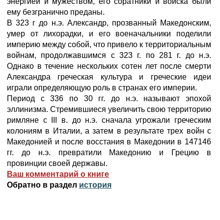
энергией и мужеством, его соратники и войска были
ему безгранично преданы.
В 323 г до н.э. Александр, прозванный Македонским,
умер от лихорадки, и его военачальники поделили
империю между собой, что привело к территориальным
войнам, продолжавшимся с 323 г. по 281 г. до н.э.
Однако в течение нескольких сотен лет после смерти
Александра греческая культура и греческие идеи
играли определяющую роль в странах его империи.
Период с 336 по 30 гг. до н.э. называют эпохой
эллинизма. Стремившиеся увеличить свою территорию
римляне с III в. до н.э. сначала угрожали греческим
колониям в Италии, а затем в результате трех войн с
Македонией и после восстания в Македонии в 147146
гг. до н.э. превратили Македонию и Грецию в
провинции своей державы.
Ваш комментарий о книге
Обратно в раздел
история