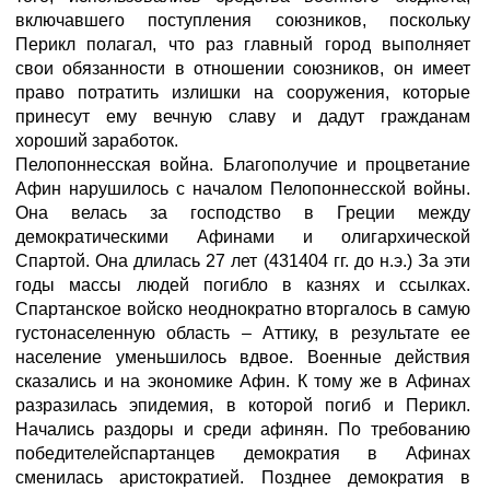
включавшего поступления союзников, поскольку
Перикл полагал, что раз главный город выполняет
свои обязанности в отношении союзников, он имеет
право потратить излишки на сооружения, которые
принесут ему вечную славу и дадут гражданам
хороший заработок.
Пелопоннесская война. Благополучие и процветание
Афин нарушилось с началом Пелопоннесской войны.
Она велась за господство в Греции между
демократическими Афинами и олигархической
Спартой. Она длилась 27 лет (431404 гг. до н.э.) За эти
годы массы людей погибло в казнях и ссылках.
Спартанское войско неоднократно вторгалось в самую
густонаселенную область – Аттику, в результате ее
население уменьшилось вдвое. Военные действия
сказались и на экономике Афин. К тому же в Афинах
разразилась эпидемия, в которой погиб и Перикл.
Начались раздоры и среди афинян. По требованию
победителейспартанцев демократия в Афинах
сменилась аристократией. Позднее демократия в