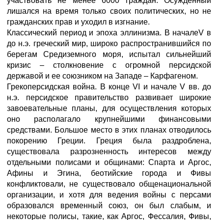
участвовать не менее 6000 граждан. Осужденный
лишался на время только своих политических, но не
гражданских прав и уходил в изгнание.
Классический период и эпоха эллинизма. В началеV в
до н.э. греческий мир, широко распространившийся по
берегам Средиземного моря, испытал сильнейший
кризис – столкновение с огромной персидской
державой и ее союзником на Западе – Карфагеном.
Грекоперсидская война. В конце VI и начале V вв. до
н.э. персидское правительство развивает широкие
завоевательные планы, для осуществления которых
оно располагало крупнейшими финансовыми
средствами. Большое место в этих планах отводилось
покорению Греции. Греция была раздроблена,
существовала разрозненность интересов между
отдельными полисами и общинами: Спарта и Аргос,
Афины и Эгина, беотийские города и Фивы
конфликтовали, не существовало общенациональной
организации, и хотя для ведения войны с персами
образовался временный союз, он был слабым, и
некоторые полисы, такие, как Аргос, Фессалия, Фивы,