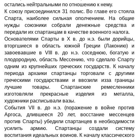
остались нейтральными по отношению к нему.
К союзу присоединился 31 полис. Во главе его стояла
Спарта, наиболее сильная ополчением. На общие
нужды союзники собрали денежные средства и
передали их спартанцам в качестве военного налога.
Основателями Спарты в Х в. до н.э. были дорийцы,
вторгшиеся в область южной Греции (Лаконию) и
завоевавшие в VIII в. до н.э. соседнюю, богатую и
плодородную, область Мессению, что сделало Спарту
одним из крупнейших греческих государств. К началу
периода архаики спартанцы торговали с другими
греческими государствами и ввозили изза границы
лучшие товары. Спартанские ремесленники
изготовляли прекрасные изделия из металла,
художники расписывали вазы.
События VII в. до н.э. (поражение в войне против
Аргоса, длившееся 20 лет, восстание мессенцев
против Спарты) убедили спартанцев в необходимости
усилить армию. Спартанцы создали систему
воспитания идеальных воинов. К началу классического