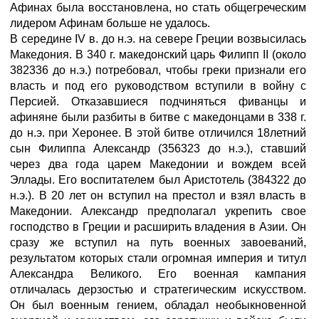
Афинах была восстановлена, но стать общегреческим
лидером Афинам больше не удалось.
В середине IV в. до н.э. на севере Греции возвысилась
Македония. В 340 г. македонский царь Филипп II (около
382336 до н.э.) потребовал, чтобы греки признали его
власть и под его руководством вступили в войну с
Персией. Отказавшиеся подчиняться фиванцы и
афиняне были разбиты в битве с македонцами в 338 г.
до н.э. при Херонее. В этой битве отличился 18летний
сын Филиппа Александр (356323 до н.э.), ставший
через два года царем Македонии и вождем всей
Эллады. Его воспитателем был Аристотель (384322 до
н.э.). В 20 лет он вступил на престол и взял власть в
Македонии. Александр предполагал укрепить свое
господство в Греции и расширить владения в Азии. Он
сразу же вступил на путь военных завоеваний,
результатом которых стали огромная империя и титул
Александра Великого. Его военная кампания
отличалась дерзостью и стратегическим искусством.
Он был военным гением, обладал необыкновенной