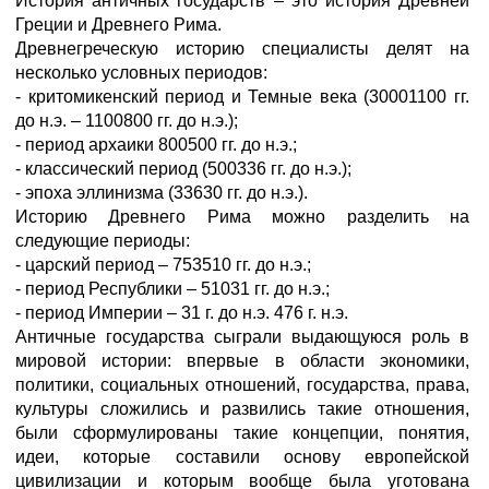
История античных государств – это история Древней
Греции и Древнего Рима.
Древнегреческую историю специалисты делят на
несколько условных периодов:
- критомикенский период и Темные века (30001100 гг.
до н.э. – 1100800 гг. до н.э.);
- период архаики 800500 гг. до н.э.;
- классический период (500336 гг. до н.э.);
- эпоха эллинизма (33630 гг. до н.э.).
Историю Древнего Рима можно разделить на
следующие периоды:
- царский период – 753510 гг. до н.э.;
- период Республики – 51031 гг. до н.э.;
- период Империи – 31 г. до н.э. 476 г. н.э.
Античные государства сыграли выдающуюся роль в
мировой истории: впервые в области экономики,
политики, социальных отношений, государства, права,
культуры сложились и развились такие отношения,
были сформулированы такие концепции, понятия,
идеи, которые составили основу европейской
цивилизации и которым вообще была уготована