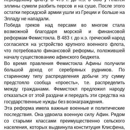
эллины сумели разбить персов и на суше. После этого
остатки персидской армии ушли из Греции и больше на
Элладу не нападали.
Победа греков над персами во многом стала
возможной благодаря морской и финансовой
реформам Фемистокла. В 483 г. до н.э. греческий народ
согласился на устройство крупного военного флота,
что потребовало финансовой реформы, положившей
началу существованию афинского бюджета.
Во время правления Фемистокла Афины получили
большой доход от серебряных рудников. По
старинному типу распределения добычи эту сумму
предстояло сообща «проесть», т.е. распределить
между гражданами. Фемистокл предложил народу
отказаться от этой раздачи и передать эти средства на
государственные нужды без вознаграждения.
Эта реформа имела важные военные и политические
последствия. Она удвоила военную силу Афин. Рядом
со старыми классами преимущественно сельского
населения, которых выдвинула конституция Клисфена,