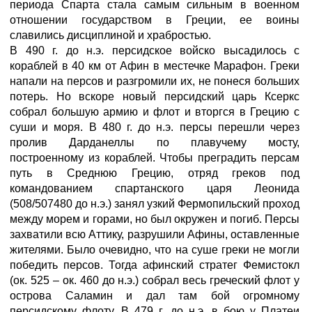
периода Спарта стала самым сильным в военном
отношении государством в Греции, ее воины
славились дисциплиной и храбростью.
В 490 г. до н.э. персидское войско высадилось с
кораблей в 40 км от Афин в местечке Марафон. Греки
напали на персов и разгромили их, не понеся больших
потерь. Но вскоре новый персидский царь Ксеркс
собрал большую армию и флот и вторгся в Грецию с
суши и моря. В 480 г. до н.э. персы перешли через
пролив Дарданеллы по плавучему мосту,
построенному из кораблей. Чтобы преградить персам
путь в Среднюю Грецию, отряд греков под
командованием спартанского царя Леонида
(508/507480 до н.э.) занял узкий Фермопильский проход
между морем и горами, но был окружен и погиб. Персы
захватили всю Аттику, разрушили Афины, оставленные
жителями. Было очевидно, что на суше греки не могли
победить персов. Тогда афинский стратег Фемистокл
(ок. 525 – ок. 460 до н.э.) собрал весь греческий флот у
острова Саламин и дал там бой огромному
персидскому флоту. В 479 г. до н.э. в бою у Платеи