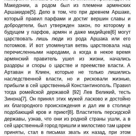
Македонии, а родом был из племени армянских
Аршакидов[5]. Дело в том, что при древнем Аршаке,
который правил парфами и достиг вершин славы и
добродетели, был утвержден закон, по которому в
будущем у парфов, армян и даже мидийцев[6] могут
царствовать лишь люди из рода Аршака или его
потомков. И вот упомянутая ветвь царствовала над
перечисленными народами, а когда в некое время
армянский правитель ушел из жизни, начались
раздоры и споры о царстве и преемстве власти. А
Артаван и Клиен, которые не только лишились
наследственной власти, но и рисковали жизнью,
прибыли в сей царственный Константинополь. Правил
тогда ромейской державой [92] Лев Великий, тесть
Зинона[7]. Он принял этих мужей ласково и достойно
их благородного происхождения и дал им в столице
подобающий кров и приют[8]. Властитель персидской
державы, узнав, что они из родной страны ушли, а в
сей царственный город пришли и милостиво там царем
приняты, стал в письмах звать их назад, при этом