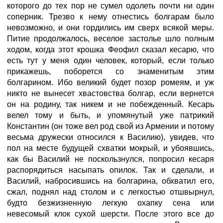
которого до тех пор не сумел одолеть почти ни один
соперник. Трезво к нему отнестись болгарам было
невозможно, и они гордились им сверх всякой меры.
Питие продолжалось, веселое застолье шло полным
ходом, когда этот крошка Феофил сказал кесарю, что
есть тут у меня один человек, который, если только
прикажешь, поборется со знаменитым этим
болгарином. Ибо великий будет позор ромеям, и уж
никто не вынесет хвастовства болгар, если вернется
он на родину, так никем и не побежденный. Кесарь
велел тому и быть, и упомянутый уже патрикий
Константин (он тоже вел род свой из Армении и потому
весьма дружески относился к Василию), увидев, что
пол на месте будущей схватки мокрый, и убоявшись,
как бы Василий не поскользнулся, попросил кесаря
распорядиться насыпать опилок. Так и сделали, и
Василий, набросившись на болгарина, обхватил его,
сжал, поднял над столом и с легкостью отшвырнул,
будто безжизненную легкую охапку сена или
невесомый клок сухой шерсти. После этого все до