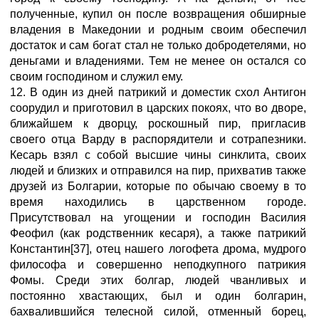
полученные, купил он после возвращения обширные
владения в Македонии и родным своим обеспечил
достаток и сам богат стал не только добродетелями, но
деньгами и владениями. Тем не менее он остался со
своим господином и служил ему.
12. В один из дней патрикий и доместик схол Антигон
соорудил и приготовил в царских покоях, что во дворе,
ближайшем к дворцу, роскошный пир, пригласив
своего отца Варду в распорядители и сотрапезники.
Кесарь взял с собой высшие чины синклита, своих
людей и близких и отправился на пир, прихватив также
друзей из Болгарии, которые по обычаю своему в то
время находились в царственном городе.
Присутствовал на угощении и господин Василия
Феофил (как родственник кесаря), а также патрикий
Константин[37], отец нашего логофета дрома, мудрого
философа и совершенно неподкупного патрикия
Фомы. Среди этих болгар, людей чванливых и
постоянно хвастающих, был и один болгарин,
бахвалившийся телесной силой, отменный борец,