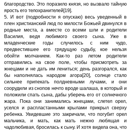
благородство. Это поразило князя, но вызвало тайную
ярость его телохранителей[19].
5. И вот (подробности я опускаю) весь уведенный в
плен христианский люд по милости Божьей двинулся в
родные места, а вместе со всеми шли и родители
Василия, ведя любимого своего сына. Уже в
младенческие годы случилось с ним чудо,
предвестившее его грядущую судьбу, кое нельзя
обойти молчанием. Как-то раз летом родители
отправились на свое поле, чтобы присмотреть за
жнецами и не дать им лениться; день разгорался, как
бы наполнялась народом агора[20], солнце стало
сильнее припекать полдневными лучами, и они
соорудили из снопов нечто вроде шалаша, в который и
положили спать сына, дабы уберечь его от солнечного
жара. Пока они занимались жнецами, слетел орел,
уселся и распластанными крылами прикрыл сверху
ребенка. Увидевшие это закричали, что погубит орел
мальчика, и мать, как мать нежно любящая и
чадолюбивая, бросилась к сыну. И хотя видела она, что