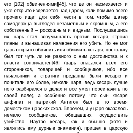
его [102] обвинениями][45], что де он насмехается и
уже открыто издевается над царем, коли помимо всего
прочего ищет для себя чести в том, чтобы шатер
самодержца выглядел незаметным и скромным, а его
собственный – роскошным и видным. Послушавшись
их, царь стал злоумышлять против кесаря, строил
планы и вынашивал намерения его убить. Но не мог
царь открыто обвинить или обличить кесаря, поскольку
был тот чуть ли не равного с ним достоинства и к
власти сопричастен[46] (царь опасался всех его
сторонников, товарищей и сообщников, ибо все
начальники и стратиги преданны были кесарю и
почитали его более, нежели царя, ведь кесарь лучше
него разбирался в делах и все умел переиначить по
своей воле), а особенно потому, что сын кесаря
анфипат и патрикий Антигон был в то время
доместиком царских схол. Впрочем, и у царя оказалось
немало сообщников, обещавших осуществить
убийство. Наутро кесарь, как и обычно (хотя и
являлись ему дурные знамения), пришел в царскую