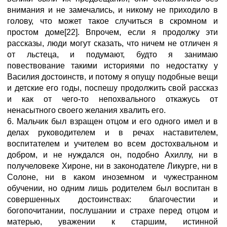
внимания и не замечались, и никому не приходило в
голову, что может такое случиться в скромном и
простом доме[22]. Впрочем, если я продолжу эти
рассказы, люди могут сказать, что ничем не отличен я
от льстеца, и подумают, будто я занимаю
повествование такими историями по недостатку у
Василия достоинств, и потому я опущу подобные вещи
и детские его годы, поспешу продолжить свой рассказ
и как от чего-то непохвального откажусь от
ненасытного своего желания хвалить его.
6. Мальчик был взращен отцом и его одного имел и в
делах руководителем и в речах наставителем,
воспитателем и учителем во всем достохвальном и
добром, и не нуждался он, подобно Ахиллу, ни в
получеловеке Хироне, ни в законодателе Ликурге, ни в
Солоне, ни в каком иноземном и чужестранном
обучении, но одним лишь родителем был воспитан в
совершенных достоинствах: благочестии и
богопочитании, послушании и страхе перед отцом и
матерью, уважении к старшим, истинной