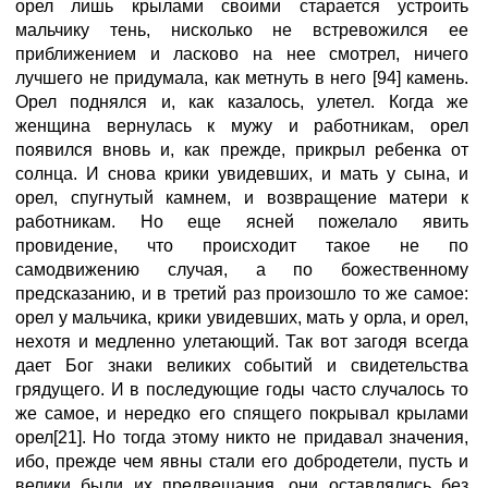
орел лишь крылами своими старается устроить
мальчику тень, нисколько не встревожился ее
приближением и ласково на нее смотрел, ничего
лучшего не придумала, как метнуть в него [94] камень.
Орел поднялся и, как казалось, улетел. Когда же
женщина вернулась к мужу и работникам, орел
появился вновь и, как прежде, прикрыл ребенка от
солнца. И снова крики увидевших, и мать у сына, и
орел, спугнутый камнем, и возвращение матери к
работникам. Но еще ясней пожелало явить
провидение, что происходит такое не по
самодвижению случая, а по божественному
предсказанию, и в третий раз произошло то же самое:
орел у мальчика, крики увидевших, мать у орла, и орел,
нехотя и медленно улетающий. Так вот загодя всегда
дает Бог знаки великих событий и свидетельства
грядущего. И в последующие годы часто случалось то
же самое, и нередко его спящего покрывал крылами
орел[21]. Но тогда этому никто не придавал значения,
ибо, прежде чем явны стали его добродетели, пусть и
велики были их предвещания, они оставлялись без