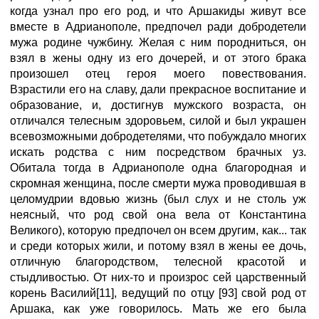
когда узнал про его род, и что Аршакиды живут все
вместе в Адрианополе, предпочел ради добродетели
мужа родине чужбину. Желая с ним породниться, он
взял в жены одну из его дочерей, и от этого брака
произошел отец героя моего повествования.
Взрастили его на славу, дали прекрасное воспитание и
образование, и, достигнув мужского возраста, он
отличался телесным здоровьем, силой и был украшен
всевозможными добродетелями, что побуждало многих
искать родства с ним посредством брачных уз.
Обитала тогда в Адрианополе одна благородная и
скромная женщина, после смерти мужа проводившая в
целомудрии вдовью жизнь (был слух и не столь уж
неясный, что род свой она вела от Константина
Великого), которую предпочел он всем другим, как... так
и среди которых жили, и потому взял в жены ее дочь,
отличную благородством, телесной красотой и
стыдливостью. От них-то и произрос сей царственный
корень Василий[11], ведущий по отцу [93] свой род от
Аршака, как уже говорилось. Мать же его была