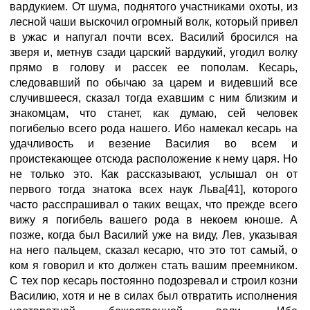
вардукием. От шума, поднятого участниками охоты, из
лесной чаши выскочил огромный волк, который привел
в ужас и напугал почти всех. Василий бросился на
зверя и, метнув сзади царский вардукий, угодил волку
прямо в голову и рассек ее пополам. Кесарь,
следовавший по обычаю за царем и видевший все
случившееся, сказал тогда ехавшим с ним близким и
знакомцам, что станет, как думаю, сей человек
погибелью всего рода нашего. Ибо намекал кесарь на
удачливость и везение Василия во всем и
проистекающее отсюда расположение к нему царя. Но
не только это. Как рассказывают, услышал он от
первого тогда знатока всех наук Льва[41], которого
часто расспрашивал о таких вещах, что прежде всего
вижу я погибель вашего рода в некоем юноше. А
позже, когда был Василий уже на виду, Лев, указывая
на него пальцем, сказал кесарю, что это тот самый, о
ком я говорил и кто должен стать вашим преемником.
С тех пор кесарь постоянно подозревал и строил козни
Василию, хотя и не в силах был отвратить исполнения