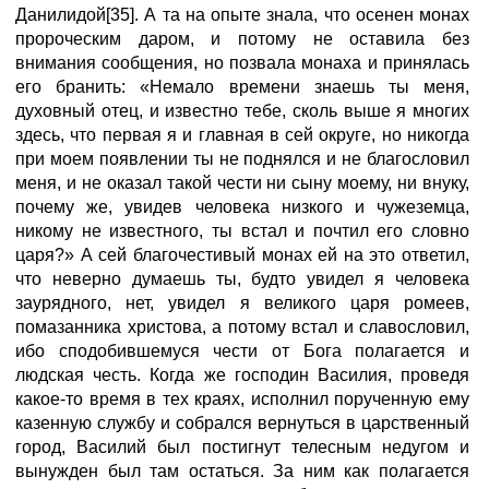
Данилидой[35]. А та на опыте знала, что осенен монах
пророческим даром, и потому не оставила без
внимания сообщения, но позвала монаха и принялась
его бранить: «Немало времени знаешь ты меня,
духовный отец, и известно тебе, сколь выше я многих
здесь, что первая я и главная в сей округе, но никогда
при моем появлении ты не поднялся и не благословил
меня, и не оказал такой чести ни сыну моему, ни внуку,
почему же, увидев человека низкого и чужеземца,
никому не известного, ты встал и почтил его словно
царя?» А сей благочестивый монах ей на это ответил,
что неверно думаешь ты, будто увидел я человека
заурядного, нет, увидел я великого царя ромеев,
помазанника христова, а потому встал и славословил,
ибо сподобившемуся чести от Бога полагается и
людская честь. Когда же господин Василия, проведя
какое-то время в тех краях, исполнил порученную ему
казенную службу и собрался вернуться в царственный
город, Василий был постигнут телесным недугом и
вынужден был там остаться. За ним как полагается