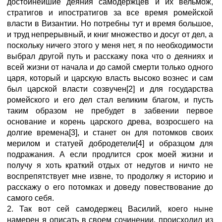
достойнейшие деяния самодержцев и их вельмож,
стратигов и ипостратигов за все время ромейской
власти в Византии. Но потребны тут и время большое,
и труд непрерывный, и книг множество и досуг от дел, а
поскольку ничего этого у меня нет, я по необходимости
выбрал другой путь и расскажу пока что о деяниях и
всей жизни от начала и до самой смерти только одного
царя, который и царскую власть высоко вознес и сам
был царской власти созвучен[2] и для государства
ромейского и его дел стал великим благом, и пусть
таким образом не пребудет в забвении первое
основание и корень царского древа, возросшего на
долгие времена[3], и станет он для потомков своих
мерилом и статуей добродетели[4] и образцом для
подражания. А если продлится срок моей жизни и
получу я хоть краткий отдых от недугов и ничто не
воспрепятствует мне извне, то продолжу я историю и
расскажу о его потомках и доведу повествование до
самого себя.
2. Так вот сей самодержец Василий, коего ныне
намерен я описать в своем сочинении, происходил из