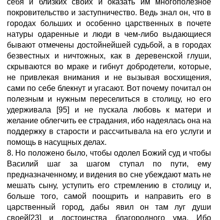
себя и близких своих и оказать им многополезное
покровительство и заступничество. Ведь знал он, что в
городах больших и особенно царственных в почете
натуры одаренные и люди в чем-либо выдающиеся
бывают отмечены достойнейшей судьбой, а в городах
безвестных и ничтожных, как в деревенской глуши,
скрываются во мраке и гибнут добродетели, которые,
не привлекая внимания и не вызывая восхищения,
сами по себе блекнут и угасают. Вот почему почитал он
полезным и нужным переселиться в столицу, но его
удерживала [95] и не пускала любовь к матери и
желание облегчить ее страдания, ибо надеялась она на
поддержку в старости и рассчитывала на его услуги и
помощь в насущных делах.
8. Но положено было, чтобы одолел Божий суд и чтобы
Василий шаг за шагом ступал по пути, ему
предназначенному, и видения во сне убеждают мать не
мешать сыну, уступить его стремлению в столицу и,
больше того, самой поощрить и направить его в
царственный город, дабы явил он там луг души
своей[23] и достоинства благородного ума. Ибо