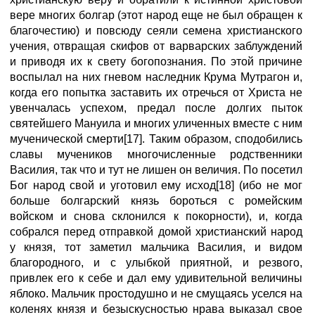
вере многих болгар (этот народ еще не был обращен к
благочестию) и повсюду сеяли семена христианского
учения, отвращая скифов от варварских заблуждений
и приводя их к свету богопознания. По этой причине
воспылал на них гневом наследник Крума Мутрагон и,
когда его попытка заставить их отречься от Христа не
увенчалась успехом, предал после долгих пыток
святейшего Мануила и многих уличенных вместе с ним
мученической смерти[17]. Таким образом, сподобились
славы мучеников многочисленные родственники
Василия, так что и тут не лишен он величия. По посетил
Бог народ свой и уготовил ему исход[18] (ибо не мог
больше болгарский князь бороться с ромейским
войском и снова склонился к покорности), и, когда
собрался перед отправкой домой христианский народ
у князя, тот заметил мальчика Василия, и видом
благородного, и с улыбкой приятной, и резвого,
привлек его к себе и дал ему удивительной величины
яблоко. Мальчик простодушно и не смущаясь уселся на
коленях князя и безыскусностью нрава выказал свое