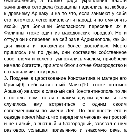
благоволения, а только ради укрепления власти
зачинщиков сего дела (сарацины надеялись на любовь
к древнему Аршаку и на то что, если заимеют у себя
его потомков, легко привлекут и народ), и потому опять
якобы для большей безопасности переселил их в
Филиппы (тоже один из македонских городов). Но и
оттуда он их перевел, на сей раз в Адрианополь, как бы
для жизни и положения более достойных. Место
пришлось им по душе, они составили собственное
свое племя и колено, умножились числом, приобрели
немало богатств, при этом блюли отчее благородство и
сохраняли чистоту рода.
3. Позднее в царствование Константина и матери его
Ирины[9] небезызвестный Маикт[10] (тоже потомок
Аршака) явился в славный сей Константинополь то ли
с посольством, то ли с каким другим делом, и там
случилось ему встретиться с одним своим
соплеменником по имени Лев. По внешности его и
одежде понял Маикт, что перед ним человек не простой
и не низкий, а знатный и благородный, завязал с ним
разговор, услышал привычную и знакомую речь, а