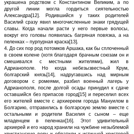
украшена родством с Константином Великим, а по
другой линии могла гордиться сиятельностью
Александра[12]. Родившийся у таких родителей
Василий сразу явил многочисленные знаки грядущей
славы. Когда начали расти у него первые волосы,
вокруг его головы появилась багряная повязка, а на
пеленках – пурпурная краска[13].
4. До сих пор род потомков Аршака, как бы сплоченный
в своем колене (хотя благодаря брачным союзам он и
смешивался с местными жителями), жил в
Адрианополе. Но когда небезызвестный Крум,
болгарский князь[14], надругавшись над мирным
договором с ромеями, разбил военный лагерь у
Адрианополя, после долгой осады принудил к сдаче
оставшийся без припасов город[15] и переселил всех
его жителей вместе с архиереем города Мануилом в
Болгарию, отправились в болгарскую землю вместе с
остальными и родители Василия с сыном – еще
младенцем в пеленках[16]. Этот удивительный
архиерей и его народ хранили на чужбине незыблемой
христианскую веру и обратили к истинной христовой