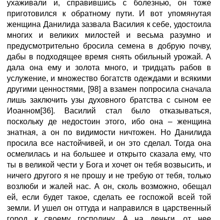
ухаживали и, справившись с болезнью, он тоже
приготовился к обратному пути. И вот упомянутая
женщина Данилида зазвала Василия к себе, удостоила
многих и великих милостей и весьма разумно и
предусмотрительно бросила семена в добрую почву,
дабы в подходящее время снять обильный урожай. А
дала она ему и золота много, и тридцать рабов в
услужение, и множество богатств одеждами и всякими
другими ценностями, [98] а взамен попросила сначала
лишь заключить узы духовного братства с сыном ее
Иоанном[36]. Василий стал было отказываться,
поскольку де недостоин этого, ибо она – женщина
знатная, а он по видимости ничтожен. Но Данилида
просила все настойчивей, и он это сделал. Тогда она
осмелилась и на большее и открыто сказала ему, что
ты в великой чести у Бога и хочет он тебя возвысить, и
ничего другого я не прошу и не требую от тебя, только
возлюби и жалей нас. А он, сколь возможно, обещал
ей, если будет такое, сделать ее госпожой всей той
земли. И ушел он оттуда и направился в царственный
город к своему господину. А на деньги, от нее