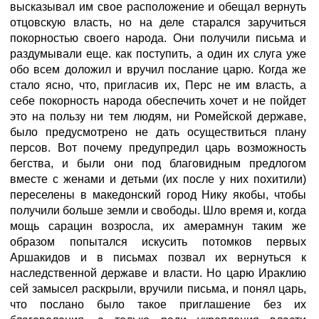
высказывал им свое расположение и обещал вернуть
отцовскую власть, но на деле старался заручиться
покорностью своего народа. Они получили письма и
раздумывали еще. как поступить, а один их слуга уже
обо всем доложил и вручил послание царю. Когда же
стало ясно, что, пригласив их, Перс не им власть, а
себе покорность народа обеспечить хочет и не пойдет
это на пользу ни тем людям, ни Ромейской державе,
было предусмотрено не дать осуществиться плану
персов. Вот почему предупредил царь возможность
бегства, и были они под благовидным предлогом
вместе с женами и детьми (их после у них похитили)
переселены в македонский город Нику якобы, чтобы
получили больше земли и свободы. Шло время и, когда
мощь сарацин возросла, их амерамнун таким же
образом попытался искусить потомков первых
Аршакидов и в письмах позвал их вернуться к
наследственной державе и власти. Но царю Ираклию
сей замысел раскрыли, вручили письма, и понял царь,
что послано было такое приглашение без их