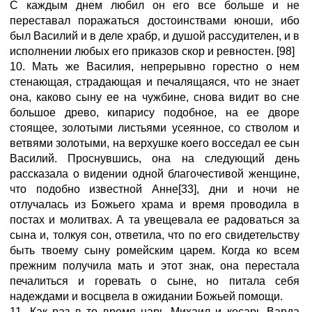
С каждым днем любил он его все больше и не
переставал поражаться достоинствами юноши, ибо
был Василий и в деле храбр, и душой рассудителен, и в
исполнении любых его приказов скор и ревностен. [98]
10. Мать же Василия, непрерывно горестно о нем
стенающая, страдающая и печалящаяся, что не знает
она, каково сыну ее на чужбине, снова видит во сне
большое древо, кипарису подобное, на ее дворе
стоящее, золотыми листьями усеянное, со стволом и
ветвями золотыми, на верхушке коего восседал ее сын
Василий. Проснувшись, она на следующий день
рассказала о видении одной благочестивой женщине,
что подобно известной Анне[33], дни и ночи не
отлучалась из Божьего храма и время проводила в
постах и молитвах. А та увещевала ее радоваться за
сына и, толкуя сон, ответила, что по его свидетельству
быть твоему сыну ромейским царем. Когда ко всем
прежним получила мать и этот знак, она перестала
печалиться и горевать о сыне, но питала себя
надеждами и восцвела в ожидании Божьей помощи.
11. Как раз в то время царь Михаил и кесарь Варда