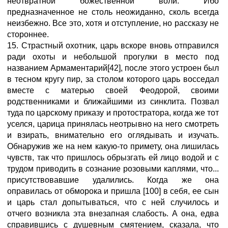
неотвратной божественной воли. Ибо
предназначенное не столь неожиданно, сколь всегда
неизбежно. Все это, хотя и отступление, но рассказу не
стороннее.
15. Страстный охотник, царь вскоре вновь отправился
ради охоты и небольшой прогулки в место под
названием Армаментарий[42], после этого устроен был
в тесном кругу пир, за столом которого царь восседал
вместе с матерью своей Феодорой, своими
родственниками и ближайшими из синклита. Позвал
туда по царскому приказу и протостратора, когда же тот
уселся, царица принялась неотрывно на него смотреть
и взирать, внимательно его оглядывать и изучать.
Обнаружив же на нем какую-то примету, она лишилась
чувств, так что пришлось обрызгать ей лицо водой и с
трудом приводить в сознание розовыми каплями, что...
присутствовавшие удалились. Когда же она
оправилась от обморока и пришла [100] в себя, ее сын
и царь стал допытываться, что с ней случилось и
отчего возникла эта внезапная слабость. А она, едва
справившись с душевным смятением, сказала, что