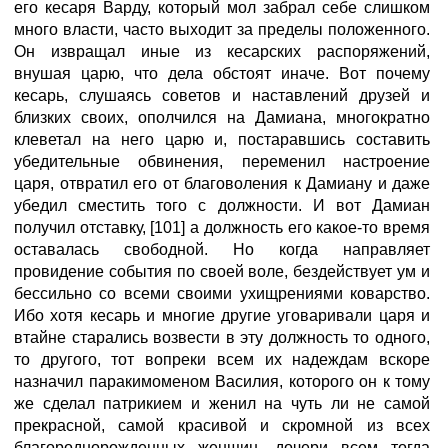
его кесаря Варду, который мол забрал себе слишком
много власти, часто выходит за пределы положенного.
Он извращал иные из кесарских распоряжений,
внушая царю, что дела обстоят иначе. Вот почему
кесарь, слушаясь советов и наставлений друзей и
близких своих, ополчился на Дамиана, многократно
клеветал на него царю и, постаравшись составить
убедительные обвинения, переменил настроение
царя, отвратил его от благоволения к Дамиану и даже
убедил сместить того с должности. И вот Дамиан
получил отставку, [101] а должность его какое-то время
оставалась свободной. Но когда направляет
провидение события по своей воле, бездействует ум и
бессильно со всеми своими ухищрениями коварство.
Ибо хотя кесарь и многие другие уговаривали царя и
втайне старались возвести в эту должность то одного,
то другого, тот вопреки всем их надеждам вскоре
назначил паракимоменом Василия, которого он к тому
же сделал патрикием и женил на чуть ли не самой
прекрасной, самой красивой и скромной из всех
благороднорожденных женщин, дочери всем тогда