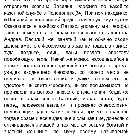
отправили хозяина Василия Феофила по какой-то
казенной службе в Пелопоннес[34]. При нем находился
и Василий, исполнявший предназначенную ему службу.
Оказавшись в ахейских Патрах, упомянутый Феофил
зашел помолиться в храм первозванного апостола
Андрея. Василий же, занятый как и обычно своим
делом, вместе с Феофилом в храм не пошел, а явился
туда позднее, один, дабы воздать апостолу
подобающую честь. Некий же монах, находившийся в
храме апостола и проводивший там почти все время,
увидев входившего Феофила, со своего места не
поднялся, не благословил и даже словом его не
удостоил: ни свита Феофила, ни его вельможность не
произвели на монаха никакого впечатления. Когда же
позже в храм вошел Василий, монах встал, будто
перед человеком высшим, и произнес славословия,
подобающие царю. Какие-то люди, присутствовавшие
тогда в храме и все видевшие и слышавшие, донесли о
случившемся жившей в тех местах весьма богатой и
знатной женщине, по мужу своему называемой