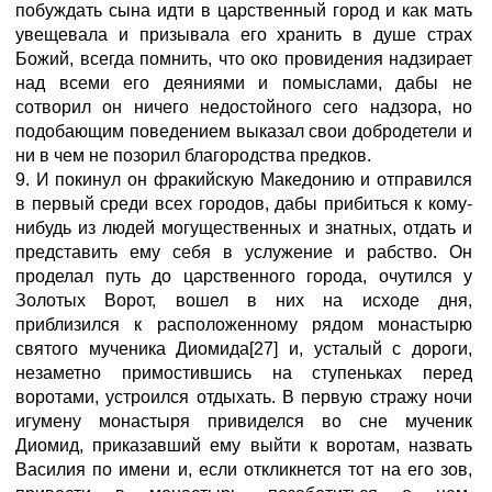
побуждать сына идти в царственный город и как мать
увещевала и призывала его хранить в душе страх
Божий, всегда помнить, что око провидения надзирает
над всеми его деяниями и помыслами, дабы не
сотворил он ничего недостойного сего надзора, но
подобающим поведением выказал свои добродетели и
ни в чем не позорил благородства предков.
9. И покинул он фракийскую Македонию и отправился
в первый среди всех городов, дабы прибиться к кому-
нибудь из людей могущественных и знатных, отдать и
представить ему себя в услужение и рабство. Он
проделал путь до царственного города, очутился у
Золотых Ворот, вошел в них на исходе дня,
приблизился к расположенному рядом монастырю
святого мученика Диомида[27] и, усталый с дороги,
незаметно примостившись на ступеньках перед
воротами, устроился отдыхать. В первую стражу ночи
игумену монастыря привиделся во сне мученик
Диомид, приказавший ему выйти к воротам, назвать
Василия по имени и, если откликнется тот на его зов,