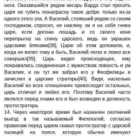
ноги. Оказавшийся рядом кесарь Варда стал просить
царя не губить понапрасну такое добро только из-за
одного этого зла. А Василий, стоявший рядом со своим
господином, спросил, не навлеку ли я на себя гнева
царя, если догоню лошадь и со своего коня
перепрыгну на спину царского, ведь он украшен
царскими бляхами[38]. Царю об этом доложили, и,
когда он велел тому и быть, Василий легко и ловко все
совершил[39]. Царь видел происходящее, ему
понравились соединенная с мужеством ловкость и ум
Василия, и он тут же забрал его у Феофилицы и
зачислил в царские страторы[40]. Видя, насколько
Василий во всех отношениях превосходит остальных,
царь отличал и любил его. Поэтому Василий часто
являлся перед очами его и был возведен в должность
протостратора.
14. Через некоторое время был назначен охотничий
выезд в так называемый Филопатий; согласно
правилам перед царем скакал протостратор с царской
палицей на поясе, которую обычно именуют