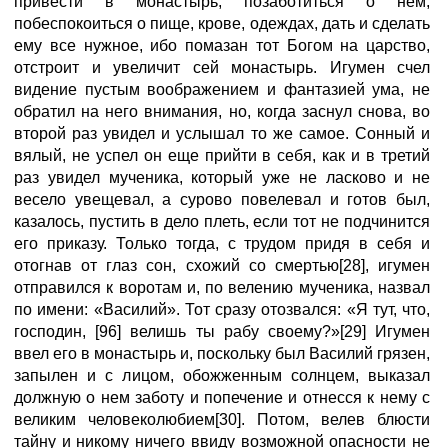
привести в монастырь, позаботиться о нем,
побеспокоиться о пище, крове, одеждах, дать и сделать
ему все нужное, ибо помазан тот Богом на царство,
отстроит и увеличит сей монастырь. Игумен счел
видение пустым воображением и фантазией ума, не
обратил на него внимания, но, когда заснул снова, во
второй раз увидел и услышал то же самое. Сонный и
вялый, не успел он еще прийти в себя, как и в третий
раз увидел мученика, который уже не ласково и не
весело увещевал, а сурово повелевал и готов был,
казалось, пустить в дело плеть, если тот не подчинится
его приказу. Только тогда, с трудом придя в себя и
отогнав от глаз сон, схожий со смертью[28], игумен
отправился к воротам и, по велению мученика, назвал
по имени: «Василий». Тот сразу отозвался: «Я тут, что,
господин, [96] велишь ты рабу своему?»[29] Игумен
ввел его в монастырь и, поскольку был Василий грязен,
запылен и с лицом, обожженным солнцем, выказал
должную о нем заботу и попечение и отнесся к нему с
великим человеколюбием[30]. Потом, велев блюсти
тайну и никому ничего ввиду возможной опасности не