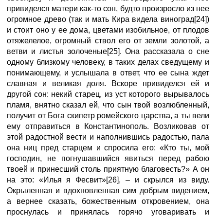
привиделся матери как-то сон, будто произросло из нее
огромное древо (так и мать Кира видела виноград[24])
и стоит оно у ее дома, цветами изобильное, от плодов
отяжелелое, огромный ствол его от земли золотой, а
ветви и листья золоченые[25]. Она рассказала о сне
одному близкому человеку, в таких делах сведущему и
понимающему, и услышала в ответ, что ее сына ждет
славная и великая доля. Вскоре привиделся ей и
другой сон: некий старец, из уст которого вырывалось
пламя, внятно сказал ей, что сын твой возлюбленный,
получит от Бога скипетр ромейского царства, а ты вели
ему отправиться в Константинополь. Возликовав от
этой радостной вести и наполнившись радостью, пала
она ниц пред старцем и спросила его: «Кто ты, мой
господин, не погнушавшийся явиться перед рабою
твоей и принесший столь приятную благовесть?» А он
на это: «Илья я Фесвит»[26], – и скрылся из виду.
Окрыленная и вдохновленная сим добрым видением,
а вернее сказать, божественным откровением, она
проснулась и принялась горячо уговаривать и