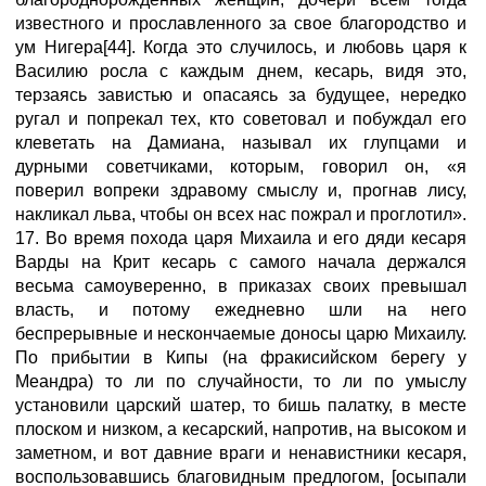
известного и прославленного за свое благородство и
ум Нигера[44]. Когда это случилось, и любовь царя к
Василию росла с каждым днем, кесарь, видя это,
терзаясь завистью и опасаясь за будущее, нередко
ругал и попрекал тех, кто советовал и побуждал его
клеветать на Дамиана, называл их глупцами и
дурными советчиками, которым, говорил он, «я
поверил вопреки здравому смыслу и, прогнав лису,
накликал льва, чтобы он всех нас пожрал и проглотил».
17. Во время похода царя Михаила и его дяди кесаря
Варды на Крит кесарь с самого начала держался
весьма самоуверенно, в приказах своих превышал
власть, и потому ежедневно шли на него
беспрерывные и нескончаемые доносы царю Михаилу.
По прибытии в Кипы (на фракисийском берегу у
Меандра) то ли по случайности, то ли по умыслу
установили царский шатер, то бишь палатку, в месте
плоском и низком, а кесарский, напротив, на высоком и
заметном, и вот давние враги и ненавистники кесаря,
воспользовавшись благовидным предлогом, [осыпали