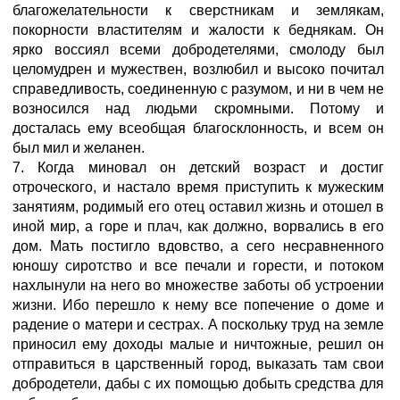
благожелательности к сверстникам и землякам,
покорности властителям и жалости к беднякам. Он
ярко воссиял всеми добродетелями, смолоду был
целомудрен и мужествен, возлюбил и высоко почитал
справедливость, соединенную с разумом, и ни в чем не
возносился над людьми скромными. Потому и
досталась ему всеобщая благосклонность, и всем он
был мил и желанен.
7. Когда миновал он детский возраст и достиг
отроческого, и настало время приступить к мужеским
занятиям, родимый его отец оставил жизнь и отошел в
иной мир, а горе и плач, как должно, ворвались в его
дом. Мать постигло вдовство, а сего несравненного
юношу сиротство и все печали и горести, и потоком
нахлынули на него во множестве заботы об устроении
жизни. Ибо перешло к нему все попечение о доме и
радение о матери и сестрах. А поскольку труд на земле
приносил ему доходы малые и ничтожные, решил он
отправиться в царственный город, выказать там свои
добродетели, дабы с их помощью добыть средства для