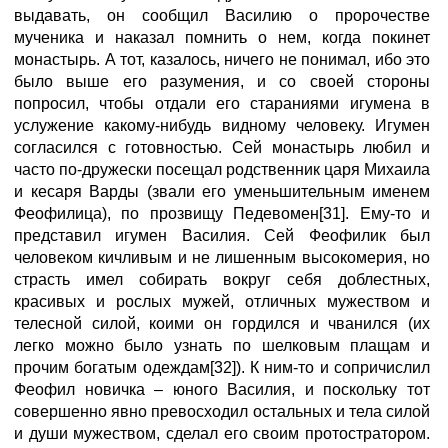
выдавать, он сообщил Василию о пророчестве
мученика и наказал помнить о нем, когда покинет
монастырь. А тот, казалось, ничего не понимал, ибо это
было выше его разумения, и со своей стороны
попросил, чтобы отдали его стараниями игумена в
услужение какому-нибудь видному человеку. Игумен
согласился с готовностью. Сей монастырь любил и
часто по-дружески посещал родственник царя Михаила
и кесаря Варды (звали его уменьшительным именем
Феофилица), по прозвищу Педевомен[31]. Ему-то и
представил игумен Василия. Сей Феофилик был
человеком кичливым и не лишенным высокомерия, но
страсть имел собирать вокруг себя доблестных,
красивых и рослых мужей, отличных мужеством и
телесной силой, коими он гордился и чванился (их
легко можно было узнать по шелковым плащам и
прочим богатым одеждам[32]). К ним-то и сопричислил
Феофил новичка – юного Василия, и поскольку тот
совершенно явно превосходил остальных и тела силой
и души мужеством, сделал его своим протостратором.