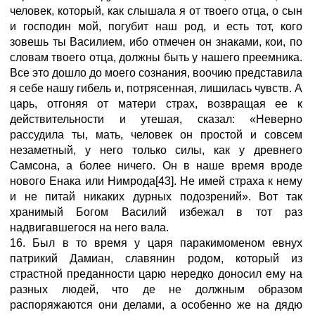
человек, который, как слышала я от твоего отца, о сын
и господин мой, погубит наш род, и есть тот, кого
зовешь ты Василием, ибо отмечен он знаками, кои, по
словам твоего отца, должны быть у нашего преемника.
Все это дошло до моего сознания, воочию представила
я себе нашу гибель и, потрясенная, лишилась чувств. А
царь, отгоняя от матери страх, возвращая ее к
действительности и утешая, сказал: «Неверно
рассудила ты, мать, человек он простой и совсем
незаметный, у него только силы, как у древнего
Самсона, а более ничего. Он в наше время вроде
нового Енака или Нимрода[43]. Не имей страха к нему
и не питай никаких дурных подозрений». Вот так
хранимый Богом Василий избежал в тот раз
надвигавшегося на него вала.
16. Был в то время у царя паракимоменом евнух
патрикий Дамиан, славянин родом, который из
страстной преданности царю нередко доносил ему на
разных людей, что де не должным образом
распоряжаются они делами, а особенно же на дядю