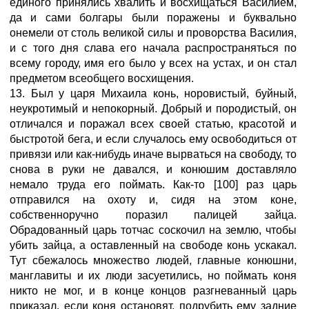
единого принялись хвалить и восхищаться Василием,
да и сами болгары были поражены и буквально
онемели от столь великой силы и проворства Василия,
и с того дня слава его начала распространяться по
всему городу, имя его было у всех на устах, и он стал
предметом всеобщего восхищения.
13. Был у царя Михаила конь, норовистый, буйный,
неукротимый и непокорный. Добрый и породистый, он
отличался и поражал всех своей статью, красотой и
быстротой бега, и если случалось ему освободиться от
привязи или как-нибудь иначе вырваться на свободу, то
снова в руки не давался, и конюшим доставляло
немало труда его поймать. Как-то [100] раз царь
отправился на охоту и, сидя на этом коне,
собственноручно поразил палицей зайца.
Обрадованный царь тотчас соскочил на землю, чтобы
убить зайца, а оставленный на свободе конь ускакал.
Тут сбежалось множество людей, главные конюшни,
манглавиты и их люди засуетились, но поймать коня
никто не мог, и в конце концов разгневанный царь
приказал, если коня остановят, подрубить ему задние