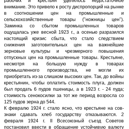
рабочих и крестьян уделялось недостаточное
внимание. Это привело к росту диспропорций на рынке
в соотношении цен на промышленные и
сельскохозяйственные товары ("ножницы цен").
Заминка со сбытом промышленных товаров
ощущалась уже весной 1923 г., а осенью разразился
настоящий кризис сбыта, что стало следствием
снижения заготовительных цен на важнейшие
зерновые культуры и чрезмерного повышения
отпускных цен на промышленные товары. Крестьяне,
несмотря на большую нужду в товарах
промышленного производства, не могли их
приобретать из-за слишком высоких цен. Так, до войны
крестьянин, чтобы оплатить стоимость плуга, должен
был продать 6 пудов пшеницы, а в 1923 г. - 24 пуда;
стоимость сенокосилки за тот же период возросла со
125 пудов зерна до 544.
К февралю 1924 г. стало ясно, что крестьяне на сов-
знаки сдавать хлеб государству отказываются. 2
февраля 1924 г. II Всесоюзный съезд Советов
постановил ввести в обращение устойчивую валюту