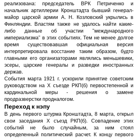
реализована: председатель ВРК Петриченко и
начальник артиллерии Кронштадта бывший генерал-
майор царской армии А. Н. Козловский укрылись в
Финляндии. Властям также не удалось найти какие-
либо данные об участии "международного
империализма" в этих событиях. Тем не менее долгое
время существовавшая официальная версия
интерпретировала восстание таким образом, будто
главными его организаторами являлись меньшевики,
эсеры, царские генералы и разведки иностранных
держав.
События марта 1921 г. ускорили принятие советским
руководством на X съезде РКП(б) первостепенной и
кардинальной меры - решения о замене
продразверстки продналогом.
Переход к нэпу
В день первого штурма Кронштадта, 8 марта, открыл
свои заседания X съезд РКП(б). Совпадение этих
событий не было случайным, за ним стоял
определенный политический расчет. К концу первого