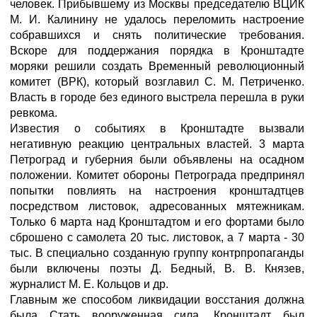
человек. Прибывшему из Москвы председателю ВЦИК
М. И. Калинину не удалось переломить настроение
собравшихся и снять политические требования.
Вскоре для поддержания порядка в Кронштадте
моряки решили создать Временный революционный
комитет (ВРК), который возглавил С. М. Петриченко.
Власть в городе без единого выстрела перешла в руки
ревкома.
Известия о событиях в Кронштадте вызвали
негативную реакцию центральных властей. 3 марта
Петроград и губерния были объявлены на осадном
положении. Комитет обороны Петрограда предпринял
попытки повлиять на настроения кронштадтцев
посредством листовок, адресованных мятежникам.
Только 6 марта над Кронштадтом и его фортами было
сброшено с самолета 20 тыс. листовок, а 7 марта - 30
тыс. В специально созданную группу контрпропаганды
были включены поэты Д. Бедный, В. В. Князев,
журналист М. Е. Кольцов и др.
Главным же способом ликвидации восстания должна
была Стать вооруженная сила. Кронштадт был