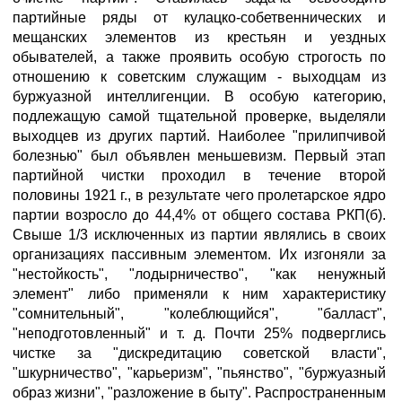
партийные ряды от кулацко-собетвеннических и
мещанских элементов из крестьян и уездных
обывателей, а также проявить особую строгость по
отношению к советским служащим - выходцам из
буржуазной интеллигенции. В особую категорию,
подлежащую самой тщательной проверке, выделяли
выходцев из других партий. Наиболее "прилипчивой
болезнью" был объявлен меньшевизм. Первый этап
партийной чистки проходил в течение второй
половины 1921 г., в результате чего пролетарское ядро
партии возросло до 44,4% от общего состава РКП(б).
Свыше 1/3 исключенных из партии являлись в своих
организациях пассивным элементом. Их изгоняли за
"нестойкость", "лодырничество", "как ненужный
элемент" либо применяли к ним характеристику
"сомнительный", "колеблющийся", "балласт",
"неподготовленный" и т. д. Почти 25% подверглись
чистке за "дискредитацию советской власти",
"шкурничество", "карьеризм", "пьянство", "буржуазный
образ жизни", "разложение в быту". Распространенным