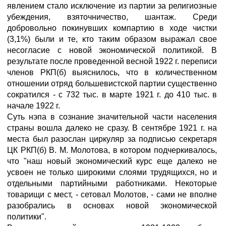
явлением стало исключение из партии за религиозные
убеждения, взяточничество, шантаж. Среди
добровольно покинувших компартию в ходе чистки
(3,1%) были и те, кто таким образом выражал свое
несогласие с новой экономической политикой. В
результате после проведенной весной 1922 г. переписи
членов РКП(б) выяснилось, что в количественном
отношении отряд большевистской партии существенно
сократился - с 732 тыс. в марте 1921 г. до 410 тыс. в
начале 1922 г.
Суть нэпа в сознание значительной части населения
страны вошла далеко не сразу. В сентябре 1921 г. на
места был разослан циркуляр за подписью секретаря
ЦК РКП(б) В. М. Молотова, в котором подчеркивалось,
что "наш новый экономический курс еще далеко не
усвоен не только широкими слоями трудящихся, но и
отдельными партийными работниками. Некоторые
товарищи с мест, - сетовал Молотов, - сами не вполне
разобрались в основах новой экономической
политики".