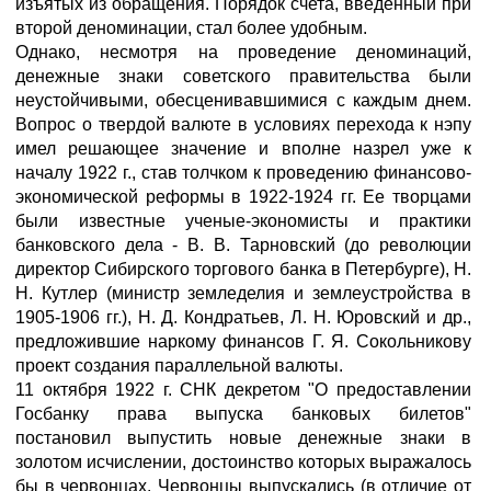
изъятых из обращения. Порядок счета, введенный при
второй деноминации, стал более удобным.
Однако, несмотря на проведение деноминаций,
денежные знаки советского правительства были
неустойчивыми, обесценивавшимися с каждым днем.
Вопрос о твердой валюте в условиях перехода к нэпу
имел решающее значение и вполне назрел уже к
началу 1922 г., став толчком к проведению финансово-
экономической реформы в 1922-1924 гг. Ее творцами
были известные ученые-экономисты и практики
банковского дела - В. В. Тарновский (до революции
директор Сибирского торгового банка в Петербурге), Н.
Н. Кутлер (министр земледелия и землеустройства в
1905-1906 гг.), Н. Д. Кондратьев, Л. Н. Юровский и др.,
предложившие наркому финансов Г. Я. Сокольникову
проект создания параллельной валюты.
11 октября 1922 г. СНК декретом "О предоставлении
Госбанку права выпуска банковых билетов"
постановил выпустить новые денежные знаки в
золотом исчислении, достоинство которых выражалось
бы в червонцах. Червонцы выпускались (в отличие от