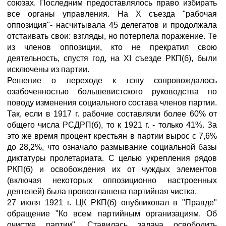
союзах. Последним предоставлялось право избирать
все органы управления. На X съезда "рабочая
оппозиция"- насчитывала 45 делегатов и продолжала
отстаивать свои: взгляды, но потерпела поражение. Те
из членов оппозиции, кто не прекратил свою
деятельность, спустя год, на XI съезде РКП(б), были
исключены из партии.
Решение о переходе к нэпу сопровождалось
озабоченностью большевистского руководства по
поводу изменения социального состава членов партии.
Так, если в 1917 г. рабочие составляли более 60% от
общего числа РСДРП(б), то к 1921 г. - только 41%. За
это же время процент крестьян в партии вырос с 7,6%
до 28,2%, что означало размывание социальной базы
диктатуры пролетариата. С целью укрепления рядов
РКП(б) и освобождения их от чуждых элементов
(включая некоторых оппозиционно настроенных
деятелей) была провозглашена партийная чистка.
27 июля 1921 г. ЦК РКП(б) опубликовал в "Правде"
обращение "Ко всем партийным организациям. Об
очистке партии". Ставилась задача освободить