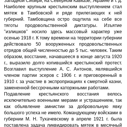
Западной Сибири, на Северном Кавказе, Украине и т. д.
Наиболее крупным крестьянским выступлением стал
мятеж в Тамбовской и ряде прилегающих к ней
губерний. Тамбовщина остро ощутила на себе все
тяготы продовольственной диктатуры. Изъятие
"излишков" носило здесь массовый характер уже
осенью 1918 г. К тому времени на территории губернии
действовало 50 вооруженных продовольственных
отрядов общей численностью до 5 тыс. человек. Таким
образом, восстание, начавшееся в конце августа 1920
г., выразило долго копившийся крестьянский протест.
Возглавил выступление А. С. Антонов, являвшийся
членом партии эсеров с 1906 г. и приговоренный в
1910 г. за участие в экспроприациях к смертной казни,
замененной бессрочными каторжными работами.
Подавление крестьянского восстания велось
исключительно военными мерами и устрашением, так
как объявление амнистии за добровольную явку
большого успеха не имело. Командующему войсками в
губернии М. Н. Тухачевскому в апреле 1921 г. была
поставлена задача ликвидировать мятеж в месячный