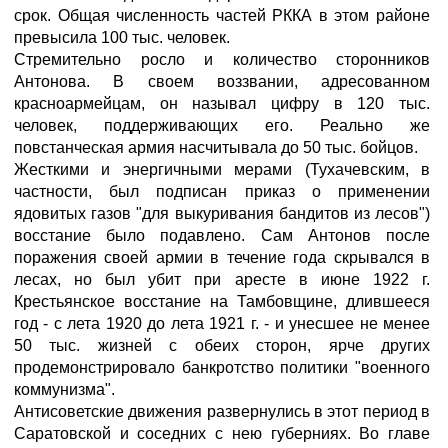
срок. Общая численность частей РККА в этом районе
превысила 100 тыс. человек.
Стремительно росло и количество сторонников
Антонова. В своем воззвании, адресованном
красноармейцам, он называл цифру в 120 тыс.
человек, поддерживающих его. Реально же
повстанческая армия насчитывала до 50 тыс. бойцов.
Жесткими и энергичными мерами (Тухачевским, в
частности, был подписан приказ о применении
ядовитых газов "для выкуривания бандитов из лесов")
восстание было подавлено. Сам Антонов после
поражения своей армии в течение года скрывался в
лесах, но был убит при аресте в июне 1922 г.
Крестьянское восстание на Тамбовщине, длившееся
год - с лета 1920 до лета 1921 г. - и унесшее не менее
50 тыс. жизней с обеих сторон, ярче других
продемонстрировало банкротство политики "военного
коммунизма".
Антисоветские движения развернулись в этот период в
Саратовской и соседних с нею губерниях. Во главе