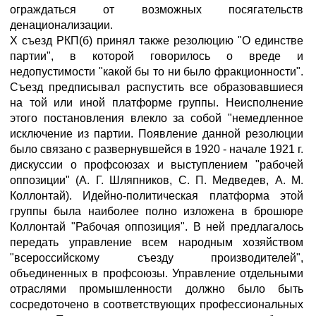
ограждаться от возможных посягательств
денационализации.
X съезд РКП(б) принял также резолюцию "О единстве
партии", в которой говорилось о вреде и
недопустимости "какой бы то ни было фракционности".
Съезд предписывал распустить все образовавшиеся
на той или иной платформе группы. Неисполнение
этого постановления влекло за собой "немедленное
исключение из партии. Появление данной резолюции
было связано с развернувшейся в 1920 - начале 1921 г.
дискуссии о профсоюзах и выступлением "рабочей
оппозиции" (А. Г. Шляпников, С. П. Медведев, А. М.
Коллонтай). Идейно-политическая платформа этой
группы была наиболее полно изложена в брошюре
Коллонтай "Рабочая оппозиция". В ней предлагалось
передать управление всем народным хозяйством
"всероссийскому съезду производителей",
объединенных в профсоюзы. Управление отдельными
отраслями промышленности должно было быть
сосредоточено в соответствующих профессиональных