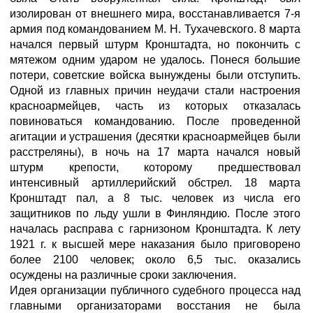
изолирован от внешнего мира, восстанавливается 7-я
армия под командованием М. Н. Тухачевского. 8 марта
начался первый штурм Кронштадта, но покончить с
мятежом одним ударом не удалось. Понеся большие
потери, советские войска вынуждены были отступить.
Одной из главных причин неудачи стали настроения
красноармейцев, часть из которых отказалась
повиноваться командованию. После проведенной
агитации и устрашения (десятки красноармейцев были
расстреляны), в ночь на 17 марта начался новый
штурм крепости, которому предшествовал
интенсивный артиллерийский обстрел. 18 марта
Кронштадт пал, а 8 тыс. человек из числа его
защитников по льду ушли в Финляндию. После этого
началась расправа с гарнизоном Кронштадта. К лету
1921 г. к высшей мере наказания было приговорено
более 2100 человек; около 6,5 тыс. оказались
осуждены на различные сроки заключения.
Идея организации публичного судебного процесса над
главными организаторами восстания не была