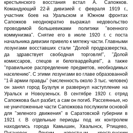
крестьянского восстания встал А. Сапожков.
Командующий 22-й дивизией с февраля 1919 г.,
участник боев на Уральском и Южном фронтах
Сапожков неоднократно выражал недовольство
проводимой большевиками политики "военного
коммунизма". Снятие его в июле 1920 г. с поста
начальника дивизии привело к мятежу части. Главными
лозунгами восставших стали "Долой продразверстка,
да здравствует свободная торговля!", "Долой
комиссаров, спецов и белогвардейцев!", а также
"правильное распределение предметов, необходимых
населению". С этими лозунгами во главе образованной
"1-й армии правды" (численность около 3 тыс. человек)
он занял город Бузулук и развернул наступление на
Уральск и Новоузеньск. В сентябре 1920 г. отряд
Сапожкова был разбит, а сам он погиб. Рассеянные, но
не уничтоженные части Сапожкова послужили основой
для "зеленого движения" в Саратовской губернии в
1921 г. В отдельные периоды под их контролем
находились города Камышин, Хвалынск, Ртищево,
Пугачевек. Другим известным крестьянским