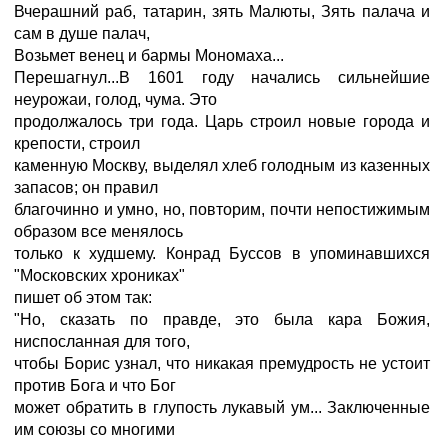
Вчерашний раб, татарин, зять Малюты, Зять палача и
сам в душе палач,
Возьмет венец и бармы Мономаха...
Перешагнул...В 1601 году начались сильнейшие
неурожаи, голод, чума. Это
продолжалось три года. Царь строил новые города и
крепости, строил
каменную Москву, выделял хлеб голодным из казенных
запасов; он правил
благочинно и умно, но, повторим, почти непостижимым
образом все менялось
только к худшему. Конрад Буссов в упоминавшихся
"Московских хрониках"
пишет об этом так:
"Hо, сказать по правде, это была кара Божия,
ниспосланная для того,
чтобы Борис узнал, что никакая премудрость не устоит
против Бога и что Бог
может обратить в глупость лукавый ум... Заключенные
им союзы со многими