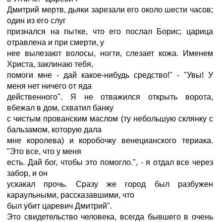
Дмитрий мертв, дьяки зарезали его около шести часов;
один из его слуг
признался на пытке, что его послал Борис; царица
отравлена и при смерти, у
нее вылезают волосы, ногти, слезает кожа. Именем
Христа, заклинаю тебя,
помоги мне - дай какое-нибудь средство!" - "Увы! У
меня нет ничего от яда
действенного". Я не отважился открыть ворота,
вбежал в дом, схватил банку
с чистым прованским маслом (ту небольшую склянку с
бальзамом, которую дала
мне королева) и коробочку венецианского териака.
"Это все, что у меня
есть. Дай бог, чтобы это помогло.", - я отдал все через
забор, и он
ускакал прочь. Сразу же город был разбужен
караульными, рассказавшими, что
был убит царевич Дмитрий".
Это свидетельство человека, всегда бывшего в очень