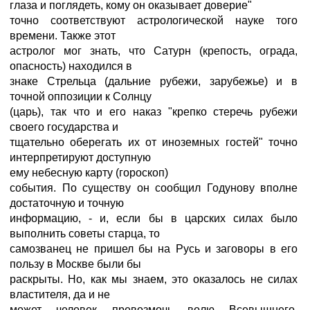
глаза и поглядеть, кому он оказывает доверие"
точно соответствуют астрологической науке того
времени. Также этот
астролог мог знать, что Сатурн (крепость, ограда,
опасность) находился в
знаке Стрельца (дальние рубежи, зарубежье) и в
точной оппозиции к Солнцу
(царь), так что и его наказ "крепко стеречь рубежи
своего государства и
тщательно оберегать их от иноземных гостей" точно
интерпретируют доступную
ему небесную карту (гороскоп)
события. По существу он сообщил Годунову вполне
достаточную и точную
информацию, - и, если бы в царских силах было
выполнить советы старца, то
самозванец не пришел бы на Русь и заговоры в его
пользу в Москве были бы
раскрыты. Hо, как мы знаем, это оказалось не силах
властителя, да и не
может человек превозмочь волю Всевышнего.