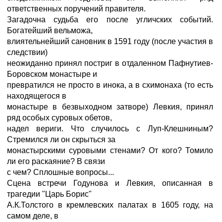
ответственных поручений правителя.
Загадочна судьба его после угличских событий.
Богатейший вельможа,
влиятельнейший сановник в 1591 году (после участия в
следствии)
неожиданно принял постриг в отдаленном Пафнутиев-
Боровском монастыре и
превратился не просто в инока, а в схимонаха (то есть
находящегося в
монастыре в безвыходном затворе) Левкия, принял
ряд особых суровых обетов,
надел вериги. Что случилось с Луп-Клешниным?
Стремился ли он скрыться за
монастырскими суровыми стенами? От кого? Томило
ли его раскаяние? В связи
с чем? Сплошные вопросы...
Сцена встречи Годунова и Левкия, описанная в
трагедии "Царь Борис"
А.К.Толстого в кремлевских палатах в 1605 году, на
самом деле, в