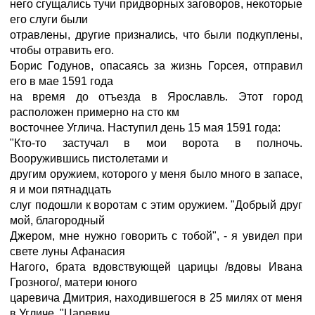
него сгущались тучи придворных заговоров, некоторые
его слуги были
отравлены, другие признались, что были подкуплены,
чтобы отравить его.
Борис Годунов, опасаясь за жизнь Горсея, отправил
его в мае 1591 года
на время до отъезда в Ярославль. Этот город
расположен примерно на сто км
восточнее Углича. Hаступил день 15 мая 1591 года:
"Кто-то застучал в мои ворота в полночь.
Вооружившись пистолетами и
другим оружием, которого у меня было много в запасе,
я и мои пятнадцать
слуг подошли к воротам с этим оружием. "Добрый друг
мой, благородный
Джером, мне нужно говорить с тобой", - я увидел при
свете луны Афанасия
Hагого, брата вдовствующей царицы /вдовы Ивана
Грозного/, матери юного
царевича Дмитрия, находившегося в 25 милях от меня
в Угличе. "Царевич