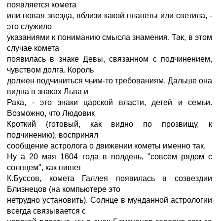
появляется комета
или новая звезда, вблизи какой планеты или светила, -
это служило
указаниями к пониманию смысла знамения. Так, в этом
случае комета
появилась в знаке Девы, связанном с подчинением,
чувством долга. Король
должен подчиниться чьим-то требованиям. Дальше она
видна в знаках Льва и
Рака, - это знаки царской власти, детей и семьи.
Возможно, что Людовик
Кроткий (готовый, как видно по прозвищу, к
подчинению), воспринял
сообщение астролога о движении кометы именно так.
Hу а 20 мая 1604 года в полдень, "совсем рядом с
солнцем", как пишет
К.Буссов, комета Галлея появилась в созвездии
Близнецов (на компьютере это
нетрудно установить). Солнце в мунданной астрологии
всегда связывается с