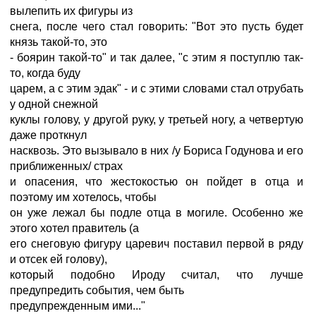
вылепить их фигуры из
снега, после чего стал говорить: "Вот это пусть будет
князь такой-то, это
- боярин такой-то" и так далее, "с этим я поступлю так-
то, когда буду
царем, а с этим эдак" - и с этими словами стал отрубать
у одной снежной
куклы голову, у другой руку, у третьей ногу, а четвертую
даже проткнул
насквозь. Это вызывало в них /у Бориса Годунова и его
приближенных/ страх
и опасения, что жестокостью он пойдет в отца и
поэтому им хотелось, чтобы
он уже лежал бы подле отца в могиле. Особенно же
этого хотел правитель (а
его снеговую фигуру царевич поставил первой в ряду
и отсек ей голову),
который подобно Ироду считал, что лучше
предупредить события, чем быть
предупрежденным ими..."