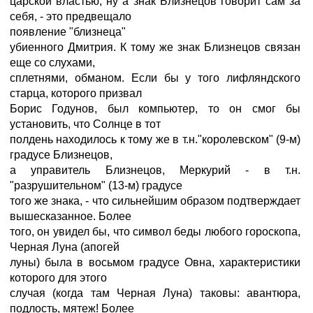
царской властью, ну а знак Близнецов говорит сам за
себя, - это предвещало
появление "близнеца"
убиенного Дмитрия. К тому же знак Близнецов связан
еще со слухами,
сплетнями, обманом. Если бы у того лифляндского
старца, которого призвал
Борис Годунов, был компьютер, то он смог бы
установить, что Солнце в тот
полдень находилось к тому же в т.н."королевском" (9-м)
градусе Близнецов,
а управитель Близнецов, Меркурий - в т.н.
"разрушительном" (13-м) градусе
того же знака, - что сильнейшим образом подтверждает
вышесказанное. Более
того, он увидел бы, что символ беды любого гороскопа,
Черная Луна (апогей
луны) была в восьмом градусе Овна, характеристики
которого для этого
случая (когда там Черная Луна) таковы: авантюра,
подлость, мятеж! Более