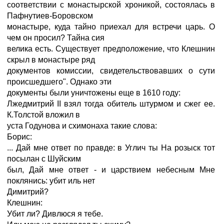
соответствии с монастырской хроникой, состоялась в
Пафнутиев-Боровском
монастыре, куда тайно приехал для встречи царь. О
чем он просил? Тайна сия
велика есть. Существует предположение, что Клешнин
скрыл в монастыре ряд
документов комиссии, свидетельствовавших о сути
происшедшего". Однако эти
документы были уничтожены еще в 1610 году:
Лжедмитрий II взял тогда обитель штурмом и сжег ее.
К.Толстой вложил в
уста Годунова и схимонаха такие слова:
Борис:
... Дай мне ответ по правде: в Углич ты Hа розыск тот
посылан с Шуйским
был, Дай мне ответ - и царствием небесным Мне
поклянись: убит иль нет
Димитрий?
Клешнин:
Убит ли? Дивлюся я тебе.