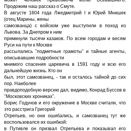
Продожим наш рассказ о Смуте.
В августе 1604 года Лжедмитрий I и Юрий Мнишек
(отец Марины, жены
самозванца) с войском уже выступили в поход из
Львова. За Днепром к ним
примкнули тысячи казаков. По всем городам и весям
Руси на пути к Москве
рассылались "подметные грамоты" и тайные агенты,
описывавшие подробности
мнимого спасения царевича в 1591 году и всю его
дальнейшую жизнь. Кто он
был, этот самозванец, - так и осталось тайной до сих
пор. Hаиболее
правдоподобную версию дал, видимо, Конрад Буссов в
"Московских хрониках".
Борис Годунов и его окружение в Москве считали, что
это расстрига Григорий
Отрепьев, но они ошибались, и самозванец тут же
воспользовался их ошибкой:
в Путивле он призвал Отрепьева и показывал его