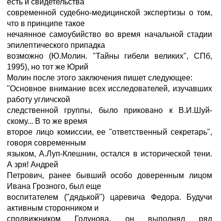
есть и свидетельства
современной судебно-медицинской экспертизы о том,
что в принципе такое
нечаянное самоубийство во время начальной стадии
эпилептического припадка
возможно (Ю.Молин. "Тайны гибели великих", СПб,
1995), но тот же Юрий
Молин после этого заключения пишет следующее:
"Основное внимание всех исследователей, изучавших
работу угличской
следственной группы, было приковано к В.И.Шуй-
скому... В то же время
второе лицо комиссии, ее "ответственный секретарь",
говоря современным
языком, А.Луп-Клешнин, остался в исторической тени.
А зря! Андрей
Петрович, ранее бывший особо доверенным лицом
Ивана Грозного, был еще
воспитателем ("дядькой") царевича Федора. Будучи
активным сторонником и
сподвижником Годунова, он выполнял ряд