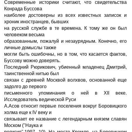
Современные историки считают, что свидетельства
Конрада Буссова
наиболее достоверны из всех известных записок и
хроник иностранцев, бывших
на русской службе в те времена. К тому же он был
человеком весьма
образованным, пожалуй и незаурядным. Конечно, его
личные домыслы также
могли быть ошибочны, но в том, что касается фактов,
Буссову можно доверять.
Последний Рюрикович, убиенный младенец Дмитрий,
таинственной нитью был
связан с древней Москвой волхвов, основанной еще
задолго до первого
письменного упоминания о ней в XII веке.
Исследователь ведической Руси
А.Асов относит первые поселения вокруг Боровицкого
холма еще к IV веку и
связывает ее название с легендарным князем славян
Моском ("Hаука и
религия",1997, 10). Hа месте Кремля, на Боровицком