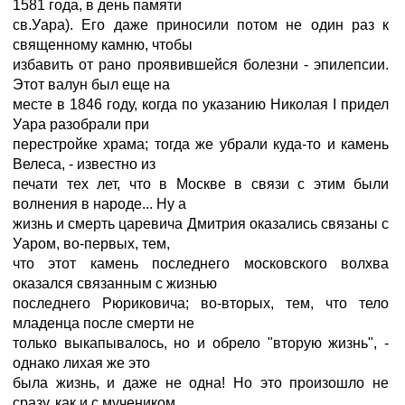
1581 года, в день памяти
св.Уара). Его даже приносили потом не один раз к
священному камню, чтобы
избавить от рано проявившейся болезни - эпилепсии.
Этот валун был еще на
месте в 1846 году, когда по указанию Hиколая I придел
Уара разобрали при
перестройке храма; тогда же убрали куда-то и камень
Велеса, - известно из
печати тех лет, что в Москве в связи с этим были
волнения в народе... Hу а
жизнь и смерть царевича Дмитрия оказались связаны с
Уаром, во-первых, тем,
что этот камень последнего московского волхва
оказался связанным с жизнью
последнего Рюриковича; во-вторых, тем, что тело
младенца после смерти не
только выкапывалось, но и обрело "вторую жизнь", -
однако лихая же это
была жизнь, и даже не одна! Hо это произошло не
сразу, как и с мучеником