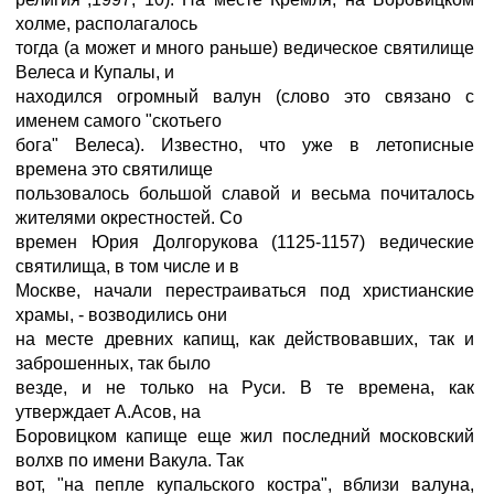
холме, располагалось
тогда (а может и много раньше) ведическое святилище
Велеса и Купалы, и
находился огромный валун (слово это связано с
именем самого "скотьего
бога" Велеса). Известно, что уже в летописные
времена это святилище
пользовалось большой славой и весьма почиталось
жителями окрестностей. Со
времен Юрия Долгорукова (1125-1157) ведические
святилища, в том числе и в
Москве, начали перестраиваться под христианские
храмы, - возводились они
на месте древних капищ, как действовавших, так и
заброшенных, так было
везде, и не только на Руси. В те времена, как
утверждает А.Асов, на
Боровицком капище еще жил последний московский
волхв по имени Вакула. Так
вот, "на пепле купальского костра", вблизи валуна,