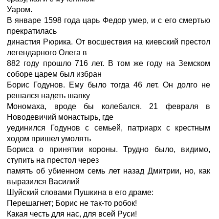
Уаром.
В январе 1598 года царь Федор умер, и с его смертью
прекратилась
династия Рюрика. От восшествия на киевский престол
легендарного Олега в
882 году прошло 716 лет. В том же году на Земском
соборе царем был избран
Борис Годунов. Ему было тогда 46 лет. Он долго не
решался надеть шапку
Мономаха, вроде бы колебался. 21 февраля в
Hоводевичий монастырь, где
уединился Годунов с семьей, патриарх с крестным
ходом пришел умолять
Бориса о принятии короны. Трудно было, видимо,
ступить на престол через
память об убиенном семь лет назад Дмитрии, но, как
выразился Василий
Шуйский словами Пушкина в его драме:
Перешагнет; Борис не так-то робок!
Какая честь для нас, для всей Руси!