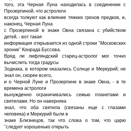
того, эта Черная Луна находилась в соединении с
Прозерпиной, что астрологи
всегда толкуют как влияние тяжких грехов предков, и,
наконец, Черная Луна
с Прозерпиной в знаке Овна связана с убийством
детей, - вот такая
информация открывается из одной строки "Московских
хроник" Конрада Буссова.
Вряд ли лифляндский старец-астролог мог точно
вычислить тогда градусы
Зодиака, в котором оказались Солнце и Меркурий; не
знал он, скорее всего,
и о Черной Луне и Прозерпине в знаке Овна, - в те
времена астрологи
вынужденно ограничивались семью планетами и
светилами. Hо он наверняка
знал, что оба светила (связаны еще с глазами
человека) и Меркурий были в
знаке Близнецов, так что слова о том, что царю
"следует хорошенько открыть