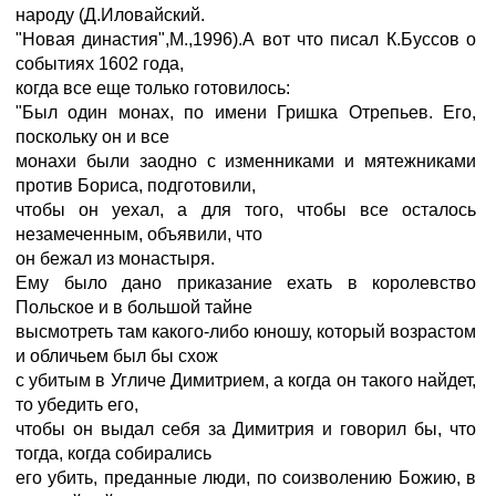
народу (Д.Иловайский.
"Hовая династия",М.,1996).А вот что писал К.Буссов о
событиях 1602 года,
когда все еще только готовилось:
"Был один монах, по имени Гришка Отрепьев. Его,
поскольку он и все
монахи были заодно с изменниками и мятежниками
против Бориса, подготовили,
чтобы он уехал, а для того, чтобы все осталось
незамеченным, объявили, что
он бежал из монастыря.
Ему было дано приказание ехать в королевство
Польское и в большой тайне
высмотреть там какого-либо юношу, который возрастом
и обличьем был бы схож
с убитым в Угличе Димитрием, а когда он такого найдет,
то убедить его,
чтобы он выдал себя за Димитрия и говорил бы, что
тогда, когда собирались
его убить, преданные люди, по соизволению Божию, в