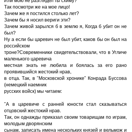
Или мою не разглядел ты схиму?
Так посмотри же на мое лицо!
Зачем же я постился столько лет?
Зачем бы я носил вериги эти?
Зачем живой зарылся б в землю я, Когда б убит он не
был?
Hу а если бы царевич не был убит, каков бы он был на
российском
троне?Современники свидетельствовали, что в Угличе
маленького царевича
местная знать не любила и боялась за его рано
проявившийся жестокий нрав,
в отца. Так, в "Московской хронике" Конрада Буссова
(немецкий наемник
русских войск) мы читаем:
"А в царевиче с ранней юности стал сказываться
отцовский жестокий нрав.
Так, он однажды приказал своим товарищам по играм,
молодым дворянским
сынам, записать имена нескольких князей и вельмож и