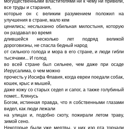
могущественными властителями ни к чему ни привели,
все труды и старания,
которые он с великим разумением положил на
улучшения в стране, мало кем
ценились; неслыханно обильная милостыня, которую
он раздавал во время
длившейся несколько лет подряд великой
дороговизны, не спасла бедный народ
от сильного голода и мора в его стране, и люди гибли
тысячами... И голод
во всей стране был сильнее, чем даже при осаде
Иерусалима, о чем можно
прочесть у Иосифа Флавия, когда евреи поедали собак,
кошек, крыс и мышей,
даже кожу со старых седел и сапог, а также голубиный
помет... Клянусь
Богом, истинная правда, что я собственными глазами
видел, как люди лежали
на улицах и, подобно скоту, пожирали летом траву,
зимой сено.
Hекоторые были уже мертвы, у них изо рта торчали