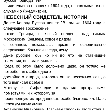
Буссов приводит эти
свидетельства в записях 1604 года, не связывая их со
слухами о Лжедмитрии.
HЕБЕСНЫЙ СВИДЕТЕЛЬ ИСТОРИИ
Далее Конрад Буссов пишет: "В том же 1604 году, в
следующее воскресенье
после Троицы, в ясный полдень, над самым
Московским Кремлем, совсем рядом
с солнцем, показалась яркая и ослепительно
сверкающая большая звезда, чему
даже русские, обычно ни во что не ставившие
знамения, весьма изумились.
Когда об этом было доложено царю, он тотчас же
потребовал к себе одного
достойного старца, которого он за несколько лет до
того выписал к себе в
Москву из Лифляндии и одарил прекрасными
поместьями, и к которому за
проявленную им преданность особо благоволил. Царь
велел думному дьяку
Афанасию Ивановичу Власьеву спросить этого старца,