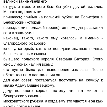
великой тайне увели его
оттуда, а вместо него был бы убит другой мальчик.
Монаха подгонять не
пришлось; прибыв на польский рубеж, на Борисфен в
Белоруссии (который
принадлежит польской короне), он немедля расставил
сети и заполучил,
наконец, такого, какого ему хотелось, а именно -
благородного, храброго
юношу, который, как мне поведали знатные поляки,
был незаконным сыном
бывшего польского короля Стефана Батория. Этого
юношу монах научил всему,
что нужно было для выполнения замысла. После
обстоятельного наставления он
дал ему совет: постараться поступить на службу к
князю Адаму Вишневецкому,
деду польского короля, потому что тот живет в
Белоруссии у самого
московитского рубежа, а когда ему это удастся и он как-
нибудь потом найдет