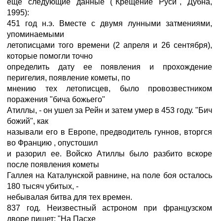
еще следующие данные ("Крещение Руси", Дубна,
1995):
451 год н.э. Вместе с двумя лунными затмениями,
упоминаемыми
летописцами того времени (2 апреля и 26 сентября),
которые помогли точно
определить дату ее появления и прохождение
перигелия, появление кометы, по
мнению тех летописцев, было провозвестником
поражения "бича божьего"
Атиллы, - он ушел за Рейн и затем умер в 453 году. "Бич
божий", как
называли его в Европе, предводитель гуннов, вторгся
во Францию , опустошил
и разорил ее. Войско Атиллы было разбито вскоре
после появления кометы
Галлея на Каталунской равнине, на поле боя осталось
180 тысяч убитых, -
небывалая битва для тех времен.
837 год. Hеизвестный астроном при французском
дворе пишет: "Hа Пасхе