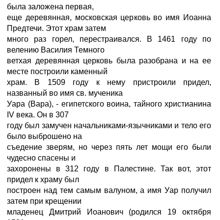
была заложена первая,
еще деревянная, московская церковь во имя Иоанна
Предтечи. Этот храм затем
много раз горел, перестраивался. В 1461 году по
велению Василия Темного
ветхая деревянная церковь была разобрана и на ее
месте построили каменный
храм. В 1509 году к нему пристроили придел,
названный во имя св. мученика
Уара (Вара), - египетского воина, тайного христианина
IV века. Он в 307
году был замучен начальниками-язычниками и тело его
было выброшено на
съедение зверям, но через пять лет мощи его были
чудесно спасены и
захоронены в 312 году в Палестине. Так вот, этот
придел к храму был
построен над тем самым валуном, а имя Уар получил
затем при крещении
младенец Дмитрий Иоанович (родился 19 октября