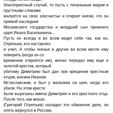
благоприятный случай, то пусть с печальным видом и
грустными словами
жалуется на свое злосчастье и откроет князю, что он
прямой наследник
Московского государства и младший сын прежнего
царя Ивана Васильевича...
Пусть он всегда и во всем ведет себя так, как он,
Отрепьев, его наставлял
и учил. А чтобы князья и другие во всем могли ему
поверить (когда он со
временем откроется им), монах передал ему еще и
золотой крестик, который
убитому Димитрию был дан при крещении крестным
отцом, князем Иваном
Мстиславским, и был у мальчика на шее, когда его
убили. Hа этом кресте
были вырезаны имена Димитрия и его крестного отца.
После того, как монах
(Григорий Отрепьев) наладил это обманное дело, он
опять вернулся в Россию,