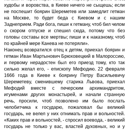
худобы и воровства, в Киеве ничего не сыщешь; если
не поспешит боярин Шереметев или замедлит гетман
на Москве, то будет беда с Киевом и с нашим
Заднеприем. Ради бога, пиши к гетману, чтоб бил челом
о скором отпуске и спешил сюда, потому что без
головы составы все мертвы; пиши и к наказному, чтоб
по крайней мере Канева не потеряли».
Наконец возвратился отец к детям, приехал боярин и
гетман Иван Мартынович Брюховецкий в Малороссию,
и первому нерадостен был его приезд тому, кто так
сильно желал его, - епископу Мефодию. 22 февраля
1666 года в Киеве к боярину Петру Васильевичу
Шереметеву, сменившему старика Львова, приехал
Мефодий вместе с печерским архимандритом,
игуменами других монастырей, и начали странную
речь, просили, чтоб позволено им было послать
челобитчика к государю, пожаловал бы великий
государь, не велел у них отнимать прав и вольностей.
«Каких прав и вольностей, - спросил воевода, - великий
государь не только у вас, властей духовных, но и у