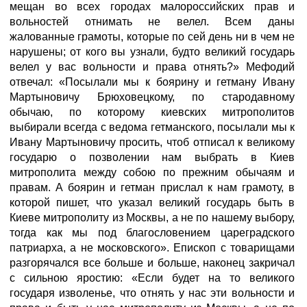
мещан во всех городах малороссийских прав и
вольностей отнимать не велел. Всем даны
жалованные грамоты, которые по сей день ни в чем не
нарушены; от кого вы узнали, будто великий государь
велел у вас вольности и права отнять?» Мефодий
отвечал: «Посылали мы к боярину и гетману Ивану
Мартыновичу Брюховецкому, по стародавному
обычаю, по которому киевских митрополитов
выбирали всегда с ведома гетманского, посылали мы к
Ивану Мартыновичу просить, чтоб отписал к великому
государю о позволении нам выбрать в Киев
митрополита между собою по прежним обычаям и
правам. А боярин и гетман прислал к нам грамоту, в
которой пишет, что указал великий государь быть в
Киеве митрополиту из Москвы, а не по нашему выбору,
тогда как мы под благословением цареградского
патриарха, а не московского». Епископ с товарищами
разгорячался все больше и больше, наконец закричал
с сильною яростию: «Если будет на то великого
государя изволенье, что отнять у нас эти вольности и