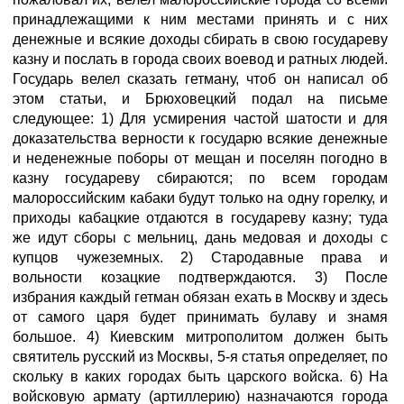
принадлежащими к ним местами принять и с них
денежные и всякие доходы сбирать в свою государеву
казну и послать в города своих воевод и ратных людей.
Государь велел сказать гетману, чтоб он написал об
этом статьи, и Брюховецкий подал на письме
следующее: 1) Для усмирения частой шатости и для
доказательства верности к государю всякие денежные
и неденежные поборы от мещан и поселян погодно в
казну государеву сбираются; по всем городам
малороссийским кабаки будут только на одну горелку, и
приходы кабацкие отдаются в государеву казну; туда
же идут сборы с мельниц, дань медовая и доходы с
купцов чужеземных. 2) Стародавные права и
вольности козацкие подтверждаются. 3) После
избрания каждый гетман обязан ехать в Москву и здесь
от самого царя будет принимать булаву и знамя
большое. 4) Киевским митрополитом должен быть
святитель русский из Москвы, 5-я статья определяет, по
скольку в каких городах быть царского войска. 6) На
войсковую армату (артиллерию) назначаются города