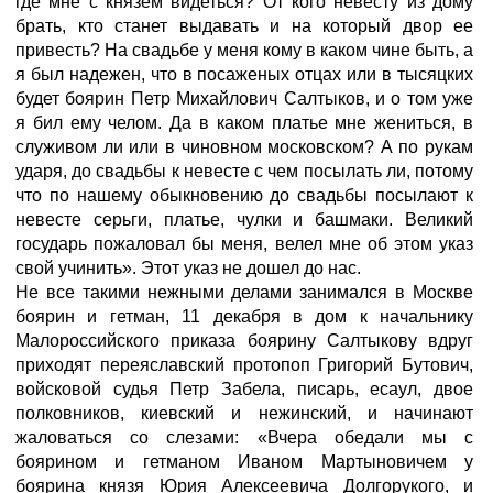
где мне с князем видеться? От кого невесту из дому
брать, кто станет выдавать и на который двор ее
привесть? На свадьбе у меня кому в каком чине быть, а
я был надежен, что в посаженых отцах или в тысяцких
будет боярин Петр Михайлович Салтыков, и о том уже
я бил ему челом. Да в каком платье мне жениться, в
служивом ли или в чиновном московском? А по рукам
ударя, до свадьбы к невесте с чем посылать ли, потому
что по нашему обыкновению до свадьбы посылают к
невесте серьги, платье, чулки и башмаки. Великий
государь пожаловал бы меня, велел мне об этом указ
свой учинить». Этот указ не дошел до нас.
Не все такими нежными делами занимался в Москве
боярин и гетман, 11 декабря в дом к начальнику
Малороссийского приказа боярину Салтыкову вдруг
приходят переяславский протопоп Григорий Бутович,
войсковой судья Петр Забела, писарь, есаул, двое
полковников, киевский и нежинский, и начинают
жаловаться со слезами: «Вчера обедали мы с
боярином и гетманом Иваном Мартыновичем у
боярина князя Юрия Алексеевича Долгорукого, и