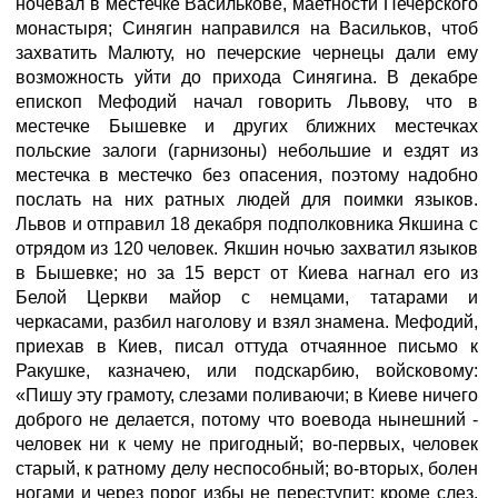
ночевал в местечке Василькове, маетности Печерского
монастыря; Синягин направился на Васильков, чтоб
захватить Малюту, но печерские чернецы дали ему
возможность уйти до прихода Синягина. В декабре
епископ Мефодий начал говорить Львову, что в
местечке Бышевке и других ближних местечках
польские залоги (гарнизоны) небольшие и ездят из
местечка в местечко без опасения, поэтому надобно
послать на них ратных людей для поимки языков.
Львов и отправил 18 декабря подполковника Якшина с
отрядом из 120 человек. Якшин ночью захватил языков
в Бышевке; но за 15 верст от Киева нагнал его из
Белой Церкви майор с немцами, татарами и
черкасами, разбил наголову и взял знамена. Мефодий,
приехав в Киев, писал оттуда отчаянное письмо к
Ракушке, казначею, или подскарбию, войсковому:
«Пишу эту грамоту, слезами поливаючи; в Киеве ничего
доброго не делается, потому что воевода нынешний -
человек ни к чему не пригодный; во-первых, человек
старый, к ратному делу неспособный; во-вторых, болен
ногами и через порог избы не переступит; кроме слез,