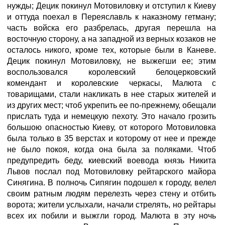
нужды; Децик покинул Мотовиловку и отступил к Киеву
и оттуда поехал в Переяславль к наказному гетману;
часть войска его разбрелась, другая перешла на
восточную сторону, а на западной из верных козаков не
осталось никого, кроме тех, которые были в Каневе.
Децик покинул Мотовиловку, не выжегши ее; этим
воспользовался королевский белоцерковский
комендант и королевские черкасы, Малюта с
товарищами, стали накликать в нее старых жителей и
из других мест; чтоб укрепить ее по-прежнему, обещали
прислать туда и немецкую пехоту. Это начало грозить
большою опасностью Киеву, от которого Мотовиловка
была только в 35 верстах и которому от нее и прежде
не было покоя, когда она была за поляками. Чтоб
предупредить беду, киевский воевода князь Никита
Львов послал под Мотовиловку рейтарского майора
Синягина. В полночь Сипягин подошел к городу, велел
своим ратным людям перелезть через стену и отбить
ворота; жители услыхали, начали стрелять, но рейтары
всех их побили и выжгли город. Малюта в эту ночь