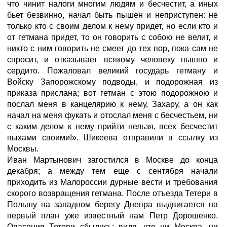
что чинит налоги многим людям и бесчестит, а иных
бьет безвинно, начал быть пышен и неприступен: не
только кто с своим делом к нему придет, но если кто и
от гетмана придет, то он говорить с собою не велит, и
никто с ним говорить не смеет до тех пор, пока сам не
спросит, и отказывает всякому человеку пышно и
сердито. Пожаловал великий государь гетману и
Войску Запорожскому подводы, и подорожная из
приказа прислана; вот гетман с этою подорожною и
послал меня в канцелярию к нему, Захару, а он как
начал на меня фукать и отослал меня с бесчестьем, ни
с каким делом к нему прийти нельзя, всех бесчестит
пыхами своими!». Шикеева отправили в ссылку из
Москвы.
Иван Мартынович загостился в Москве до конца
декабря; а между тем еще с сентября начали
приходить из Малороссии дурные вести и требования
скорого возвращения гетмана. После отъезда Тетери в
Польшу на западном берегу Днепра выдвигается на
первый план уже известный нам Петр Дорошенко.
Опасения Тетери сбылись: видя, что ни Москва, ни