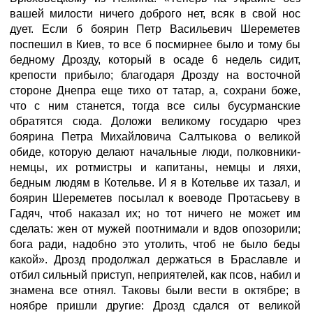
вашей милости ничего доброго нет, всяк в свой нос
дует. Если б боярин Петр Васильевич Шереметев
поспешил в Киев, то все б посмирнее было и тому бы
бедному Дрозду, который в осаде 6 недель сидит,
крепости прибыло; благодаря Дрозду на восточной
стороне Днепра еще тихо от татар, а, сохрани боже,
что с ним станется, тогда все силы бусурманские
обратятся сюда. Доложи великому государю чрез
боярина Петра Михайловича Салтыкова о великой
обиде, которую делают начальные люди, полковники-
немцы, их ротмистры и капитаны, немцы и ляхи,
бедным людям в Котельве. И я в Котельве их тазал, и
боярин Шереметев посылал к воеводе Протасьеву в
Гадяч, чтоб наказал их; но тот ничего не может им
сделать: жен от мужей поотнимали и вдов опозорили;
бога ради, надобно это утолить, чтоб не было беды
какой». Дрозд продолжал держаться в Браславле и
отбил сильный приступ, неприятелей, как псов, набил и
знамена все отнял. Таковы были вести в октябре; в
ноябре пришли другие: Дрозд сдался от великой