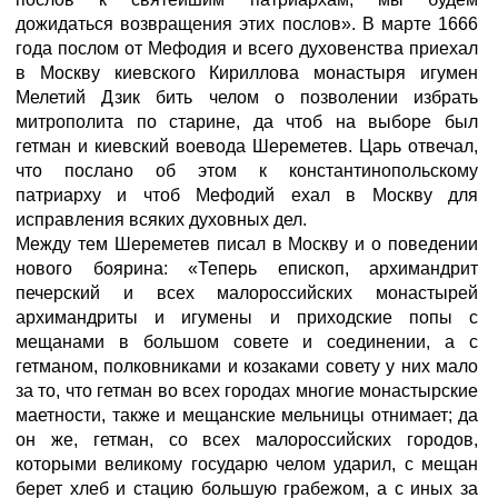
дожидаться возвращения этих послов». В марте 1666
года послом от Мефодия и всего духовенства приехал
в Москву киевского Кириллова монастыря игумен
Мелетий Дзик бить челом о позволении избрать
митрополита по старине, да чтоб на выборе был
гетман и киевский воевода Шереметев. Царь отвечал,
что послано об этом к константинопольскому
патриарху и чтоб Мефодий ехал в Москву для
исправления всяких духовных дел.
Между тем Шереметев писал в Москву и о поведении
нового боярина: «Теперь епископ, архимандрит
печерский и всех малороссийских монастырей
архимандриты и игумены и приходские попы с
мещанами в большом совете и соединении, а с
гетманом, полковниками и козаками совету у них мало
за то, что гетман во всех городах многие монастырские
маетности, также и мещанские мельницы отнимает; да
он же, гетман, со всех малороссийских городов,
которыми великому государю челом ударил, с мещан
берет хлеб и стацию большую грабежом, а с иных за