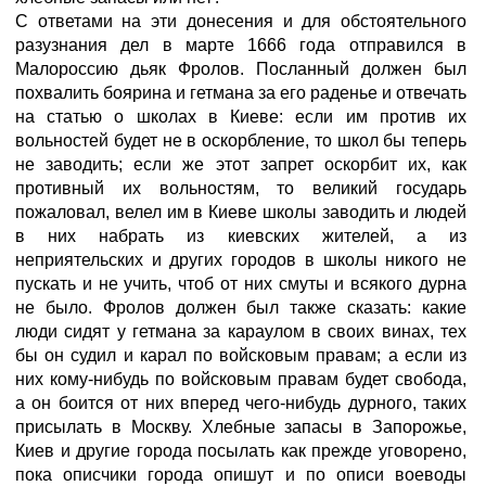
С ответами на эти донесения и для обстоятельного
разузнания дел в марте 1666 года отправился в
Малороссию дьяк Фролов. Посланный должен был
похвалить боярина и гетмана за его раденье и отвечать
на статью о школах в Киеве: если им против их
вольностей будет не в оскорбление, то школ бы теперь
не заводить; если же этот запрет оскорбит их, как
противный их вольностям, то великий государь
пожаловал, велел им в Киеве школы заводить и людей
в них набрать из киевских жителей, а из
неприятельских и других городов в школы никого не
пускать и не учить, чтоб от них смуты и всякого дурна
не было. Фролов должен был также сказать: какие
люди сидят у гетмана за караулом в своих винах, тех
бы он судил и карал по войсковым правам; а если из
них кому-нибудь по войсковым правам будет свобода,
а он боится от них вперед чего-нибудь дурного, таких
присылать в Москву. Хлебные запасы в Запорожье,
Киев и другие города посылать как прежде уговорено,
пока описчики города опишут и по описи воеводы