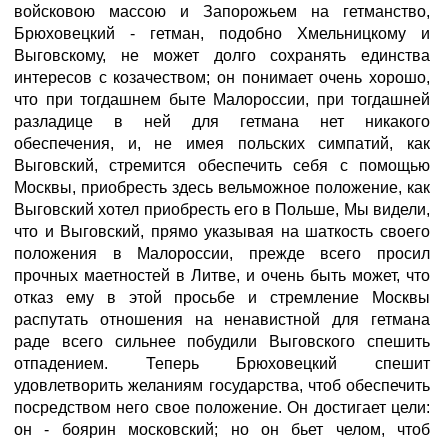
войсковою массою и Запорожьем на гетманство,
Брюховецкий - гетман, подобно Хмельницкому и
Выговскому, не может долго сохранять единства
интересов с козачеством; он понимает очень хорошо,
что при тогдашнем быте Малороссии, при тогдашней
разладице в ней для гетмана нет никакого
обеспечения, и, не имея польских симпатий, как
Выговский, стремится обеспечить себя с помощью
Москвы, приобресть здесь вельможное положение, как
Выговский хотел приобресть его в Польше, Мы видели,
что и Выговский, прямо указывая на шаткость своего
положения в Малороссии, прежде всего просил
прочных маетностей в Литве, и очень быть может, что
отказ ему в этой просьбе и стремление Москвы
распутать отношения на ненавистной для гетмана
раде всего сильнее побудили Выговского спешить
отпадением. Теперь Брюховецкий спешит
удовлетворить желаниям государства, чтоб обеспечить
посредством него свое положение. Он достигает цели:
он - боярин московский; но он бьет челом, чтоб