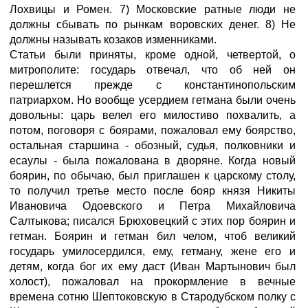
Лохвицы и Ромен. 7) Московские ратные люди не
должны сбывать по рынкам воровских денег. 8) Не
должны называть козаков изменниками.
Статьи были приняты, кроме одной, четвертой, о
митрополите: государь отвечал, что об ней он
перешлется прежде с константинопольским
патриархом. Но вообще усердием гетмана были очень
довольны: царь велел его милостиво похвалить, а
потом, поговоря с боярами, пожаловал ему боярство,
остальная старшина - обозный, судья, полковники и
есаулы - была пожалована в дворяне. Когда новый
боярин, по обычаю, был приглашен к царскому столу,
то получил третье место после бояр князя Никиты
Ивановича Одоевского и Петра Михайловича
Салтыкова; писался Брюховецкий с этих пор боярин и
гетман. Боярин и гетман бил челом, чтоб великий
государь умилосердился, ему, гетману, жене его и
детям, когда бог их ему даст (Иван Мартынович был
холост), пожаловал на прокормление в вечные
времена сотню Шептоковскую в Стародубском полку с