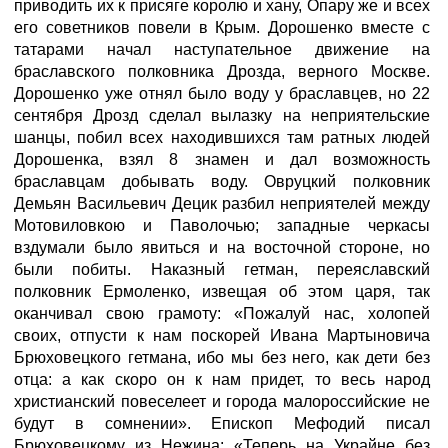
приводить их к присяге королю и хану, Опару же и всех
его советников повели в Крым. Дорошенко вместе с
татарами начал наступательное движение на
браславского полковника Дрозда, верного Москве.
Дорошенко уже отнял было воду у браславцев, но 22
сентября Дрозд сделал вылазку на неприятельские
шанцы, побил всех находившихся там ратных людей
Дорошенка, взял 8 знамен и дал возможность
браславцам добывать воду. Овруцкий полковник
Демьян Васильевич Децик разбил неприятелей между
Мотовиловкою и Паволочью; западные черкасы
вздумали было явиться и на восточной стороне, но
были побиты. Наказный гетман, переяславский
полковник Ермоленко, извещая об этом царя, так
оканчивал свою грамоту: «Пожалуй нас, холопей
своих, отпусти к нам поскорей Ивана Мартыновича
Брюховецкого гетмана, ибо мы без него, как дети без
отца: а как скоро он к нам придет, то весь народ
христианский повеселеет и города малороссийские не
будут в сомнении». Епископ Мефодий писал
Брюховецкому из Нежина: «Теперь на Украйне без