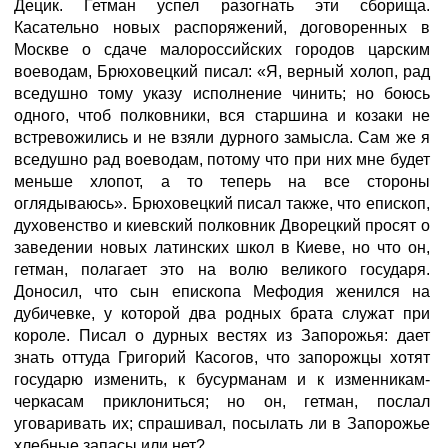
Децик. Гетман успел разогнать эти сборища.
Касательно новых распоряжений, договоренных в
Москве о сдаче малороссийских городов царским
воеводам, Брюховецкий писал: «Я, верный холоп, рад
вседушно тому указу исполнение чинить; но боюсь
одного, чтоб полковники, вся старшина и козаки не
встревожились и не взяли дурного замысла. Сам же я
вседушно рад воеводам, потому что при них мне будет
меньше хлопот, а то теперь на все стороны
оглядываюсь». Брюховецкий писал также, что епископ,
духовенство и киевский полковник Дворецкий просят о
заведении новых латинских школ в Киеве, но что он,
гетман, полагает это на волю великого государя.
Доносил, что сын епископа Мефодия женился на
дубичевке, у которой два родных брата служат при
короле. Писал о дурных вестях из Запорожья: дает
знать оттуда Григорий Касогов, что запорожцы хотят
государю изменить, к бусурманам и к изменникам-
черкасам приклониться; но он, гетман, послал
уговаривать их; спрашивал, посылать ли в Запорожье
хлебные запасы или нет?