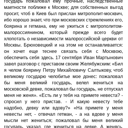
государь пожаловал ему прочные, наследственные
маетности поближе к Москве; для собственных выгод
просит, чтоб в Киев был прислан митрополит-москвич,
ибо хорошо знает, что при московских стремлениях его,
боярина и гетмана, ему не ужиться с митрополитом-
малороссиянином, который прежде всего будет
хлопотать о независимости малороссийской церкви от
Москвы. Брюховецкий и на этом не останавливается:
он хочет еще теснее связать себя с Москвою,
обеспечить себя здесь. 17 сентября Иван Мартынович
завел разговор с приставом своим Желябужским: «Бил
я челом боярину Петру Михайловичу Салтыкову, чтоб
великому государю челобитье мое донес: пожаловал
бы меня великий государь, велел жениться на
московской девке, пожаловал бы государь, не отпускал
меня не женя». «Есть ли у тебя на примете невеста? -
спросил у него пристав. - И какую невесту тебе
надобно, девку или вдову?» «На примете у меня
невесты нет, - отвечал гетман, - а на вдове у меня
мысли нет жениться; пожаловал бы меня великий
государь, указал, где жениться на девке. А женясь,