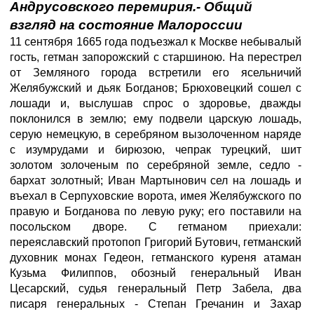
Андрусовского перемирия.- Общий
взгляд на состояние Малороссии
11 сентября 1665 года подъезжал к Москве небывалый
гость, гетман запорожский с старшиною. На перестрел
от Земляного города встретили его ясельничий
Желябужский и дьяк Богданов; Брюховецкий сошел с
лошади и, выслушав спрос о здоровье, дважды
поклонился в землю; ему подвели царскую лошадь,
серую немецкую, в серебряном вызолоченном наряде
с изумрудами и бирюзою, чепрак турецкий, шит
золотом золоченым по серебряной земле, седло -
бархат золотный; Иван Мартынович сел на лошадь и
въехал в Серпуховские ворота, имея Желябужского по
правую и Богданова по левую руку; его поставили на
посольском дворе. С гетманом приехали:
переяславский протопоп Григорий Бутович, гетманский
духовник монах Гедеон, гетманского куреня атаман
Кузьма Филиппов, обозный генеральный Иван
Цесарский, судья генеральный Петр Забела, два
писаря генеральных - Степан Гречанин и Захар