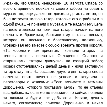
Украйне, что Опара ненадежен. 18 августа Опара со
всею старшиною поехал из своего табора на совет к
мурзам, но, еще далеко не доезжая до их наметов, он
был встречен толпою татар, которые его ограбили и в
одной рубашке привели к мурзам, а те надели ему цепь
на шею и железа на ноги; все татары начали на него
плевать и браниться, бросили ему в глаза письмо,
которое он посылал к браславскому полковнику,
уговаривая его вместе с собою воевать против короля.
«Ты королю и нам присягал, - кричали татары, - а
теперь хочешь воевать!» Овладевши Опарою и
старшинами, татары двинулись на козацкий табор;
козаки отстреливались целый день и к ночи заставили
татар отступить. На рассвете другого дня татары снова
налегли, опять ничего не успели и вступили в
переговоры с козаками: «Если возьмете в гетманы
Дорошенка, которого поставили мурзы, то не станем
вас добывать, если же не возьмете, то сейчас пошлем
за ляхами и будем вас добывать». Козаки, делать
нечего, согласились; приехал Дорошенко и начал