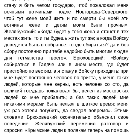
стану я бить челом государю, чтоб пожаловал меня
вечными вотчинами подле Новгорода-Северского,
чтоб тут жене моей жить и по смерти бы моей эти
вотчины жене и детям моим были прочны».
Желябужский: «Когда будет у тебя жена и станет в тех
местах жить, то и ты будешь жить тут же; а когда Войску
доведется быть в собранье, то где сбираться? да и без
сбору постоянно при тебе надобно быть многим людям
для гетманства твоего». Брюховецкий: «Войску
собираться в Гадяче или в ином месте, где будет
пристойно по вестям, а я стану к Войску приходить; при
мне будет постоянно человек по триста, у меня таких
людей, которые мне верны, есть человек со сто, да
великий государь пожаловал бы, велел из московских
людей ко мне прибавить; а без таких людей мне
никакими мерами быть нельзя в шаткое время: меня
уж раз хотели погубить, да сведал вовремя». Этими
словами Брюховецкий окончательно объяснил свое
поведение. Желябужский переменил разговор и
спросил: «Крымские люди к полякам теперь на помощь