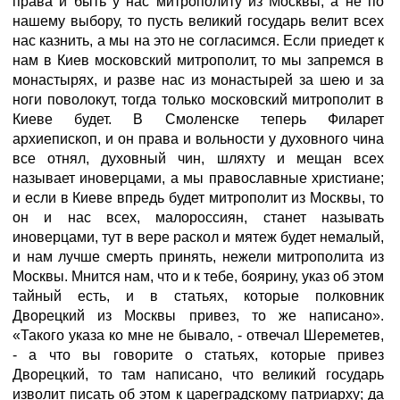
права и быть у нас митрополиту из Москвы, а не по
нашему выбору, то пусть великий государь велит всех
нас казнить, а мы на это не согласимся. Если приедет к
нам в Киев московский митрополит, то мы запремся в
монастырях, и разве нас из монастырей за шею и за
ноги поволокут, тогда только московский митрополит в
Киеве будет. В Смоленске теперь Филарет
архиепископ, и он права и вольности у духовного чина
все отнял, духовный чин, шляхту и мещан всех
называет иноверцами, а мы православные христиане;
и если в Киеве впредь будет митрополит из Москвы, то
он и нас всех, малороссиян, станет называть
иноверцами, тут в вере раскол и мятеж будет немалый,
и нам лучше смерть принять, нежели митрополита из
Москвы. Мнится нам, что и к тебе, боярину, указ об этом
тайный есть, и в статьях, которые полковник
Дворецкий из Москвы привез, то же написано».
«Такого указа ко мне не бывало, - отвечал Шереметев,
- а что вы говорите о статьях, которые привез
Дворецкий, то там написано, что великий государь
изволит писать об этом к цареградскому патриарху; да