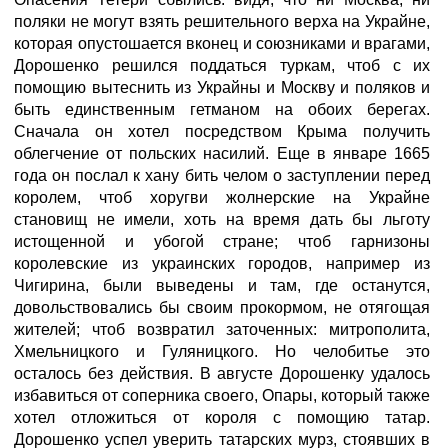
поляки не могут взять решительного верха на Украйне,
которая опустошается вконец и союзниками и врагами,
Дорошенко решился поддаться туркам, чтоб с их
помощию вытеснить из Украйны и Москву и поляков и
быть единственным гетманом на обоих берегах.
Сначала он хотел посредством Крыма получить
облегчение от польских насилий. Еще в январе 1665
года он послал к хану бить челом о заступлении перед
королем, чтоб хоругви жолнерские на Украйне
становищ не имели, хоть на время дать бы льготу
истощенной и убогой стране; чтоб гарнизоны
королевские из украинских городов, например из
Чигирина, были выведены и там, где останутся,
довольствовались бы своим прокормом, не отягощая
жителей; чтоб возвратил заточенных: митрополита,
Хмельницкого и Гуляницкого. Но челобитье это
осталось без действия. В августе Дорошенку удалось
избавиться от соперника своего, Опары, который также
хотел отложиться от короля с помощию татар.
Дорошенко успел уверить татарских мурз, стоявших в