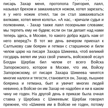
писарь Захар меня, протопопа Григория, лаял,
называл брехом и замахивался ножом, хотел зарезать;
я у него ножик отнял, так он стал замахиваться
вилками, хотел меня колоть». «А нас, - кричали судья и
полковники, - Захар также лаял позорными словами;
мы терпеть ему не будем; если он так делает над нами
теперь здесь, в Москве, то какого добра ждать нам от
него вперед?» В тот же день вечером приехал к
Салтыкову сам боярин и гетман с старшиною и били
челом царю на писаря Захара Шикеева, чтоб великий
государь велел им указ свой учинить, войсковой есаул
Богдан Щербак бил челом от всего Войска
Запорожского, которое в Москве, что им, Войску
Запорожскому, от писаря Захара Шикеева чинятся
многие налоги и тягости, становится он, Захар, пышнее
боярина и гетмана, бьет и увечит многих людей
невинно, в Войске он им Захар не надобен и ни в каком
чину не годен. На другой день в приказе была очная
ставка у Щербака с Шикеевым: Щербак говорил
прежнее, что «Шикеев им в Войске не годен, потому