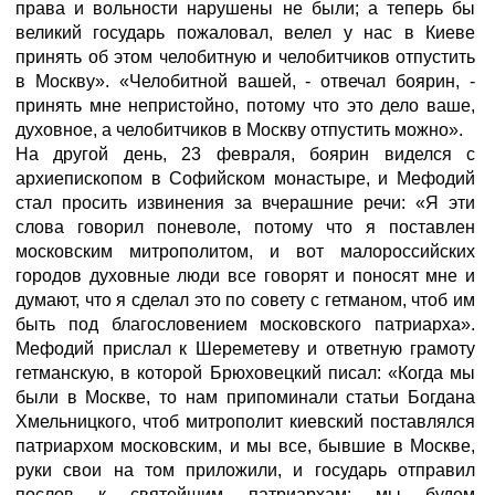
права и вольности нарушены не были; а теперь бы
великий государь пожаловал, велел у нас в Киеве
принять об этом челобитную и челобитчиков отпустить
в Москву». «Челобитной вашей, - отвечал боярин, -
принять мне непристойно, потому что это дело ваше,
духовное, а челобитчиков в Москву отпустить можно».
На другой день, 23 февраля, боярин виделся с
архиепископом в Софийском монастыре, и Мефодий
стал просить извинения за вчерашние речи: «Я эти
слова говорил поневоле, потому что я поставлен
московским митрополитом, и вот малороссийских
городов духовные люди все говорят и поносят мне и
думают, что я сделал это по совету с гетманом, чтоб им
быть под благословением московского патриарха».
Мефодий прислал к Шереметеву и ответную грамоту
гетманскую, в которой Брюховецкий писал: «Когда мы
были в Москве, то нам припоминали статьи Богдана
Хмельницкого, чтоб митрополит киевский поставлялся
патриархом московским, и мы все, бывшие в Москве,
руки свои на том приложили, и государь отправил
послов к святейшим патриархам; мы будем