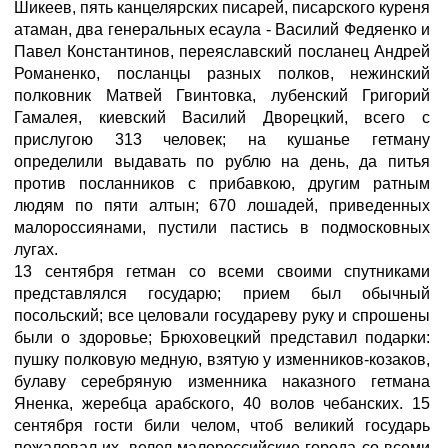
Шикеев, пять канцелярских писарей, писарского куреня
атаман, два генеральных есаула - Василий Федяенко и
Павел Константинов, переяславский посланец Андрей
Романенко, посланцы разных полков, нежинский
полковник Матвей Гвинтовка, лубенский Григорий
Гамалея, киевский Василий Дворецкий, всего с
прислугою 313 человек; на кушанье гетману
определили выдавать по рублю на день, да питья
против посланников с прибавкою, другим ратным
людям по пяти алтын; 670 лошадей, приведенных
малороссиянами, пустили пастись в подмосковных
лугах.
13 сентября гетман со всеми своими спутниками
представлялся государю; прием был обычный
посольский; все целовали государеву руку и спрошены
были о здоровье; Брюховецкий представил подарки:
пушку полковую медную, взятую у изменников-козаков,
булаву серебряную изменника наказного гетмана
Яненка, жеребца арабского, 40 волов чебанских. 15
сентября гости били челом, чтоб великий государь
пожаловал их, велел малороссийские города со всеми