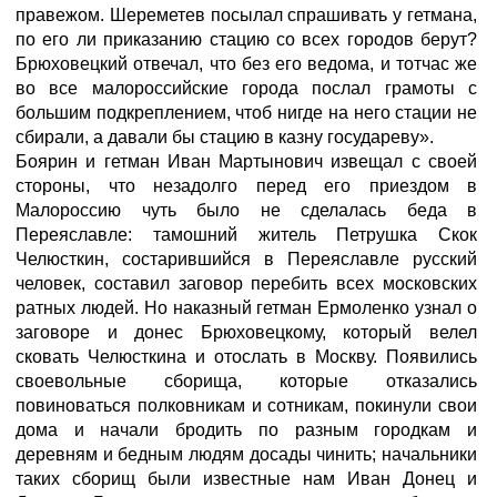
правежом. Шереметев посылал спрашивать у гетмана,
по его ли приказанию стацию со всех городов берут?
Брюховецкий отвечал, что без его ведома, и тотчас же
во все малороссийские города послал грамоты с
большим подкреплением, чтоб нигде на него стации не
сбирали, а давали бы стацию в казну государеву».
Боярин и гетман Иван Мартынович извещал с своей
стороны, что незадолго перед его приездом в
Малороссию чуть было не сделалась беда в
Переяславле: тамошний житель Петрушка Скок
Челюсткин, состарившийся в Переяславле русский
человек, составил заговор перебить всех московских
ратных людей. Но наказный гетман Ермоленко узнал о
заговоре и донес Брюховецкому, который велел
сковать Челюсткина и отослать в Москву. Появились
своевольные сборища, которые отказались
повиноваться полковникам и сотникам, покинули свои
дома и начали бродить по разным городкам и
деревням и бедным людям досады чинить; начальники
таких сборищ были известные нам Иван Донец и