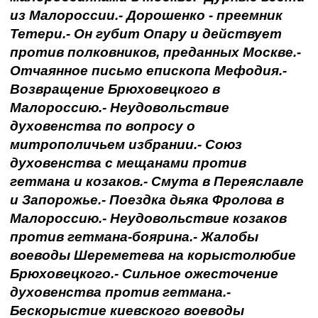
из Малороссии.- Дорошенко - преемник
Тетери.- Он губит Опару и действует
против полковников, преданных Москве.-
Отчаянное письмо епископа Мефодия.-
Возвращение Брюховецкого в
Малороссию.- Неудовольствие
духовенства по вопросу о
митрополичьем избрании.- Союз
духовенства с мещанами против
гетмана и козаков.- Смута в Переяславле
и Запорожье.- Поездка дьяка Фролова в
Малороссию.- Неудовольствие козаков
против гетмана-боярина.- Жалобы
воеводы Шереметева на корыстолюбие
Брюховецкого.- Сильное ожесточение
духовенства против гетмана.-
Бескорыстие киевского воеводы