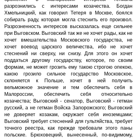
разрознились с интересами козачества. Богдан
Хмельницкий, как говорил Тетеря в Москве, боялся
собирать раду, которая могла стеснить его произвол.
Разрозненность интересов высказалась еще сильнее
при Выговском. Выговский так же не хочет рады, как не
хочет вмешательства Московского государства, не
хочет воевод царского величества, ибо не хочет
стеснений ни сверху, ни снизу. Для этого он хочет
поддаться другому государству, которое, по своим
формам, не может грозить ему такою строгою опекою,
какою грозило сильное государство Московское,
склоняется к Польше, хочет в ней получить
вельможное значение и тем обеспечить себя в
Малороссии, обеспечить себя относительно
козачества; Выговский - сенатор, Выговский - гетман
русский, а не гетман Войска Запорожского; Выговский
не доверяет козакам, окружает себя иноземцами;
Выговский требует стеснений для гультяйства, требует
точного реестра, как прежде требовали этого паны
польские. Брюховецкий, вынесенный, по-видимому,