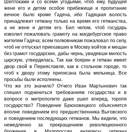
Шептоками и со всеми угодьями, чтоб ему, будущей
жене его и детям особое прибежище и пропитание
вечное было кроме Гадяча, ибо Гадяцкая волость
принадлежит гетману только на время его гетманства,
а не жене и детям его. Бил челом, чтоб государь
изволил пожаловать грамоту на магдебургское право
жителям Гадяча; всем полковникам пожаловал по селу,
чтоб не отпускал приехавших в Москву войтов и мещан
без грамот государских, дабы чернь, увидевши милость
царскую, утвердилась. Так как боярин и гетман имеет
двор свой в Переяславле, как в стольном городе, то
чтоб к двору этому приписана была мельница. Все
просьбы были исполнены.
Что же это значило? Отчего Иван Мартынович так
спешил подчиниться требованиям государства и в
вопросе о митрополите даже ушел вперед, торопя
государство? Поведение Брюховецкого объясняется
вполне поведением его предшественника Выговского
и поведением последующих гетманов. Мы видели, что
немедленно за прекращением революционного
брожения в Малороссии интересы гетмана