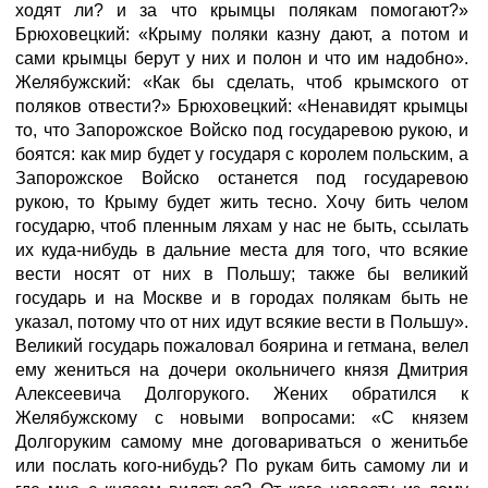
ходят ли? и за что крымцы полякам помогают?»
Брюховецкий: «Крыму поляки казну дают, а потом и
сами крымцы берут у них и полон и что им надобно».
Желябужский: «Как бы сделать, чтоб крымского от
поляков отвести?» Брюховецкий: «Ненавидят крымцы
то, что Запорожское Войско под государевою рукою, и
боятся: как мир будет у государя с королем польским, а
Запорожское Войско останется под государевою
рукою, то Крыму будет жить тесно. Хочу бить челом
государю, чтоб пленным ляхам у нас не быть, ссылать
их куда-нибудь в дальние места для того, что всякие
вести носят от них в Польшу; также бы великий
государь и на Москве и в городах полякам быть не
указал, потому что от них идут всякие вести в Польшу».
Великий государь пожаловал боярина и гетмана, велел
ему жениться на дочери окольничего князя Дмитрия
Алексеевича Долгорукого. Жених обратился к
Желябужскому с новыми вопросами: «С князем
Долгоруким самому мне договариваться о женитьбе
или послать кого-нибудь? По рукам бить самому ли и