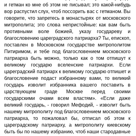
и гетман ко мне об этом не писывал; это какой-нибудь
вор распустил слух, чтоб поссорить вас с гетманом. Вы
говорите, что запретесь в монастырях от московского
митрополита; это слова непристойные: как вам быть
противными воле божией, указу государеву и
благословению цареградского патриарха? Ты, епископ,
поставлен в Московском государстве митрополитом
Питиримом, и тебе под благословением московского
патриарха быть можно, только как о том отпишут к
великому государю вселенские патриархи. Если
цареградский патриарх к великому государю отпишет и
благословение подаст избранному вами, то великий
государь изволит избранника вашего поставить в
царствующем граде Москве перед своими
государскими очами всем властям». «Если даже
великий государь, - говорил Мефодий, - изволит быть
нашему митрополиту под благословением московского
патриарха, то пожаловал бы, отписал об этом к
цареградскому патриарху, а митрополиту киевскому
быть бы по нашему избранию, чтоб наши стародавные