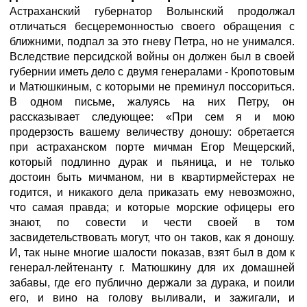
Астраханский губернатор Волынский продолжал
отличаться бесцеремонностью своего обращения с
ближними, подпал за это гневу Петра, но не унимался.
Вследствие персидской войны он должен был в своей
губернии иметь дело с двумя генералами - Кропотовым
и Матюшкиным, с которыми не преминул поссориться.
В одном письме, жалуясь на них Петру, он
рассказывает следующее: «При сем я и мою
продерзость вашему величеству доношу: обретается
при астраханском порте мичман Егор Мещерский,
который подлинно дурак и пьяница, и не только
достоин быть мичманом, ни в квартирмейстерах не
годится, и никакого дела приказать ему невозможно,
что самая правда; и которые морские офицеры его
знают, по совести и чести своей в том
засвидетельствовать могут, что он таков, как я доношу.
И, так ныне многие шалости показав, взят был в дом к
генерал-лейтенанту г. Матюшкину для их домашней
забавы, где его публично держали за дурака, и поили
его, и вино на голову выливали, и зажигали, и