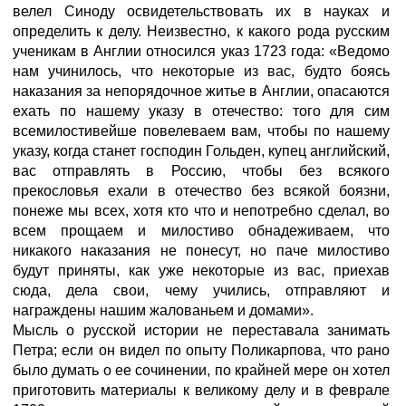
велел Синоду освидетельствовать их в науках и
определить к делу. Неизвестно, к какого рода русским
ученикам в Англии относился указ 1723 года: «Ведомо
нам учинилось, что некоторые из вас, будто боясь
наказания за непорядочное житье в Англии, опасаются
ехать по нашему указу в отечество: того для сим
всемилостивейше повелеваем вам, чтобы по нашему
указу, когда станет господин Гольден, купец английский,
вас отправлять в Россию, чтобы без всякого
прекословья ехали в отечество без всякой боязни,
понеже мы всех, хотя кто что и непотребно сделал, во
всем прощаем и милостиво обнадеживаем, что
никакого наказания не понесут, но паче милостиво
будут приняты, как уже некоторые из вас, приехав
сюда, дела свои, чему учились, отправляют и
награждены нашим жалованьем и домами».
Мысль о русской истории не переставала занимать
Петра; если он видел по опыту Поликарпова, что рано
было думать о ее сочинении, по крайней мере он хотел
приготовить материалы к великому делу и в феврале