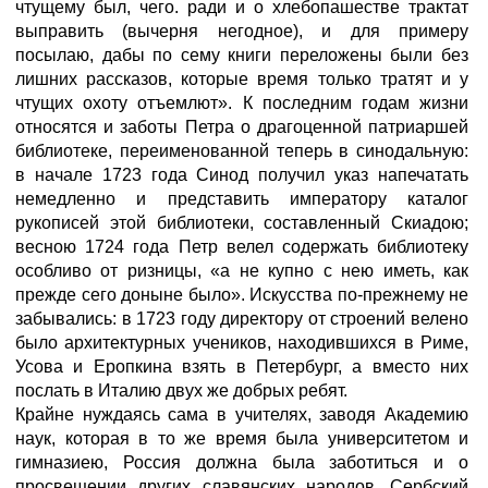
чтущему был, чего. ради и о хлебопашестве трактат
выправить (вычерня негодное), и для примеру
посылаю, дабы по сему книги переложены были без
лишних рассказов, которые время только тратят и у
чтущих охоту отъемлют». К последним годам жизни
относятся и заботы Петра о драгоценной патриаршей
библиотеке, переименованной теперь в синодальную:
в начале 1723 года Синод получил указ напечатать
немедленно и представить императору каталог
рукописей этой библиотеки, составленный Скиадою;
весною 1724 года Петр велел содержать библиотеку
особливо от ризницы, «а не купно с нею иметь, как
прежде сего доныне было». Искусства по-прежнему не
забывались: в 1723 году директору от строений велено
было архитектурных учеников, находившихся в Риме,
Усова и Еропкина взять в Петербург, а вместо них
послать в Италию двух же добрых ребят.
Крайне нуждаясь сама в учителях, заводя Академию
наук, которая в то же время была университетом и
гимназиею, Россия должна была заботиться и о
просвещении других славянских народов. Сербский