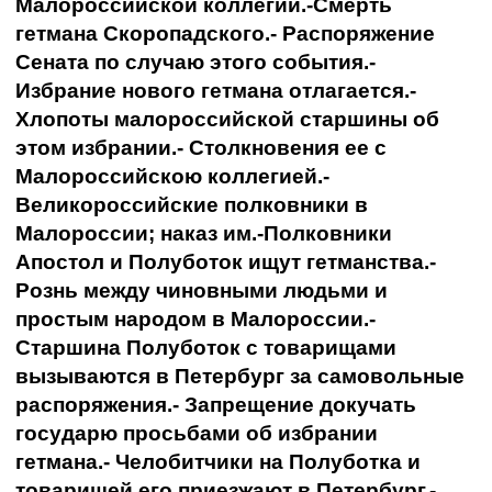
Малороссийской коллегии.-Смерть
гетмана Скоропадского.- Распоряжение
Сената по случаю этого события.-
Избрание нового гетмана отлагается.-
Хлопоты малороссийской старшины об
этом избрании.- Столкновения ее с
Малороссийскою коллегией.-
Великороссийские полковники в
Малороссии; наказ им.-Полковники
Апостол и Полуботок ищут гетманства.-
Рознь между чиновными людьми и
простым народом в Малороссии.-
Старшина Полуботок с товарищами
вызываются в Петербург за самовольные
распоряжения.- Запрещение докучать
государю просьбами об избрании
гетмана.- Челобитчики на Полуботка и
товарищей его приезжают в Петербург.-