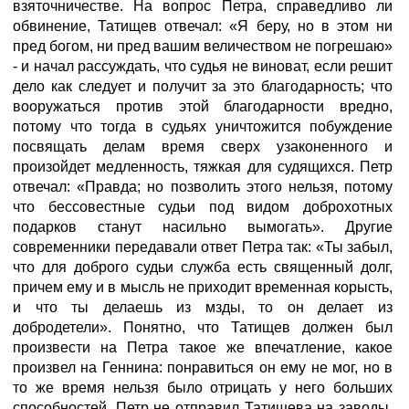
взяточничестве. На вопрос Петра, справедливо ли
обвинение, Татищев отвечал: «Я беру, но в этом ни
пред богом, ни пред вашим величеством не погрешаю»
- и начал рассуждать, что судья не виноват, если решит
дело как следует и получит за это благодарность; что
вооружаться против этой благодарности вредно,
потому что тогда в судьях уничтожится побуждение
посвящать делам время сверх узаконенного и
произойдет медленность, тяжкая для судящихся. Петр
отвечал: «Правда; но позволить этого нельзя, потому
что бессовестные судьи под видом доброхотных
подарков станут насильно вымогать». Другие
современники передавали ответ Петра так: «Ты забыл,
что для доброго судьи служба есть священный долг,
причем ему и в мысль не приходит временная корысть,
и что ты делаешь из мзды, то он делает из
добродетели». Понятно, что Татищев должен был
произвести на Петра такое же впечатление, какое
произвел на Геннина: понравиться он ему не мог, но в
то же время нельзя было отрицать у него больших
способностей. Петр не отправил Татищева на заводы,