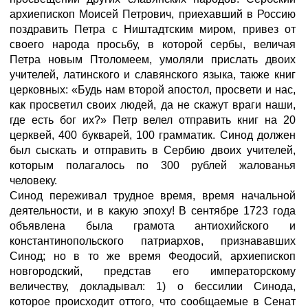
архиепископ Моисей Петрович, приехавший в Россию
поздравить Петра с Ништадтским миром, привез от
своего народа просьбу, в которой сербы, величая
Петра новым Птоломеем, умоляли прислать двоих
учителей, латинского и славянского языка, также книг
церковных: «Будь нам второй апостол, просвети и нас,
как просветил своих людей, да не скажут враги наши,
где есть бог их?» Петр велел отправить книг на 20
церквей, 400 букварей, 100 грамматик. Синод должен
был сыскать и отправить в Сербию двоих учителей,
которым полагалось по 300 рублей жалованья
человеку.
Синод переживал трудное время, время начальной
деятельности, и в какую эпоху! В сентябре 1723 года
объявлена была грамота антиохийского и
константинопольского патриархов, признававших
Синод; но в то же время Феодосий, архиепископ
новгородский, представ его императорскому
величеству, докладывал: 1) о бессилии Синода,
которое происходит оттого, что сообщаемые в Сенат