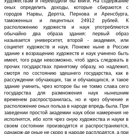
художествам и переводили бы книги. На содержание
оных определить доходы, которые сбираются с
городов Нарвы, Дерпта, Пернова и Аренсбурга,
таможенных и лицентных 24912 рублей. К
расположению художеств и наук употребляются
обычайно два образа здания: первый образ
называется университет, второй - академия, или
социетет художеств и наук. Понеже ныне в России
здание к возращению художеств и наук учинено быть
имеет, того ради невозможно, чтоб здесь следовать в
прочих государствах принятому образу, но надлежит,
смотря по состоянию здешнего государства, как в
рассуждении обучающих, так и обучающихся, и такое
здание учинить, чрез которое бы не токмо слава сего
государства для размножения наук нынешним
временем распространилась, но и чрез обучение и
расположение оных польза в народе впредь была. При
заведении простой академии наук обои намерения не
исполнятся, ибо хотя чрез оную художества и науки в
своем состоянии производятся и распространяются,
однакож-де оные не скоро в народе расплодятся, а при