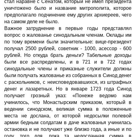
стал наравне с Сенатом, который не имел президента
уничтожено было и название митрополита, которое
предполагало подчинение ему других архиереев, чего
на самом деле не было.
Важное затруднение в первые годы представлял
вопрос о жалованье синодальным членам. Оклады им
по тому времени были значительные: вице-президент
получал 2500 рублей, советник - 1000, асессор - 600
рублей. Но откуда брать деньги? Табельные доходы
были все распределены, и в 721 и в 722 годах
синодальные члены и приказные служители должны
были получать жалованье из собранных в Синод денег
с раскольников, с неисповедовавшихся, из штрафных
денег и лазаретных. Но в январе 1723 года Синод
получает грозный указ: «Понеже ведомо нам
учинилось, что Монастырским приказом, который в
ведении синодском, великая сумма в положенные
места не дослана, от которой недосылки полевой
армии бедным солдатам в даче жалованья учинилась
остановка и не получают уже близко года, а иные и по
году, того для, пока та недосланная сумма в