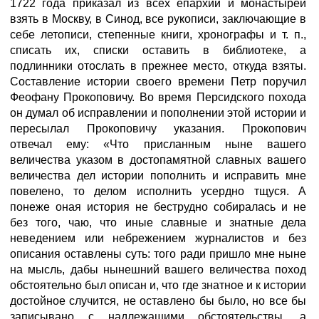
1722 года приказал из всех епархий и монастырей
взять в Москву, в Синод, все рукописи, заключающие в
себе летописи, степенные книги, хронографы и т. п.,
списать их, списки оставить в библиотеке, а
подлинники отослать в прежнее место, откуда взяты.
Составление истории своего времени Петр поручил
Феофану Прокоповичу. Во время Персидского похода
он думал об исправлении и пополнении этой истории и
пересылал Прокоповичу указания. Прокопович
отвечал ему: «Что присланным ныне вашего
величества указом в достопамятной славных вашего
величества дел истории пополнить и исправить мне
повелено, то делом исполнить усердно тщуся. А
понеже оная история не беструдно собиралась и не
без того, чаю, что иные славные и знатные дела
неведением или небрежением журналистов и без
описания оставлены суть: того ради пришло мне ныне
на мысль, дабы нынешний вашего величества поход
обстоятельно был описан и, что где знатное и к истории
достойное случится, не оставлено бы было, но все бы
записывано с надлежащими обстоятельствы, а