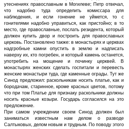
утеснениях православным в Могилеве; Петр отвечал,
что надобно туда определить комиссара для
наблюдения, и если гонение не уймется, то с
гонителями надобно управиться, как пристойно; в то
место, где православные, послать резидента, который
должен купить двор и построить для православных
церковь. Постановлено также: в монастырях и церквах
надгробные камни опустить в землю и надписать
наверху их, кто погребен, и который камень останется,
употребить на мощение и починку церквей. В
монастырях женских сделать госпитали и перевесть
женские монастыри туда, где каменные ограды. Тут же
Синод предложил: раскольникам носить платье, как и
бородачам, старинное, кроме красных цветов, потому
что при том Платье для признаку раскольники должны
носить красные козыри. Государь согласился на это
предложение.
При самом учреждении своем Синод должен был
заниматься известным нам делом о разводе
Салтыковых, делом новым и трудным. По поводу этого