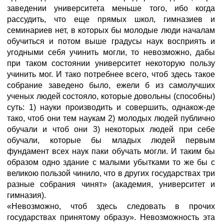
заведении университета меньше того, ибо когда
рассудить, что еще прямых школ, гимназиев и
семинариев нет, в которых бы молодые люди началам
обучиться и потом выше градусы наук восприять и
угодными себя учинить могли, то невозможно, дабы
при таком состоянии университет некоторую пользу
учинить мог. И тако потребнее всего, чтоб здесь такое
собрание заведено было, ежели б из самолучших
ученых людей состояло, которые довольны (способны)
суть: 1) науки производить и совершить, однакож-де
тако, чтоб они тем наукам 2) молодых людей публично
обучали и чтоб они 3) некоторых людей при себе
обучали, которые бы младых людей первым
фундамент всех наук паки обучать могли. И таким бы
образом одно здание с малыми убытками то же бы с
великою пользой чинило, что в других государствах три
разные собрания чинят» (академия, университет и
гимназия).
«Невозможно, чтоб здесь следовать в прочих
государствах принятому образу». Невозможность эта