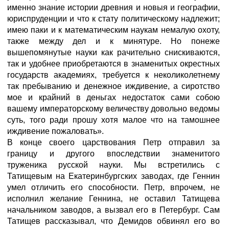
именно знание истории древния и новыя и географии,
юриспруденции и что к стату политическому надлежит;
имею паки и к математическим наукам немалую охоту,
также между дел и к минятуре. Но понеже
вышепомянутые науки как рачительно снискиваются,
так и удобнее приобретаются в знаменитых окрестных
государств академиях, требуется к неколиколетнему
так пребыванию и денежное иждивение, а сиротство
мое и крайний в деньгах недостаток сами собою
вашему императорскому величеству довольно ведомы
суть, того ради прошу хотя малое что на тамошнее
иждивение пожаловать».
В конце своего царствования Петр отправил за
границу и другого впоследствии знаменитого
труженика русской науки. Мы встретились с
Татищевым на Екатеринбургских заводах, где Геннин
умел отличить его способности. Петр, впрочем, не
исполнил желание Геннина, не оставил Татищева
начальником заводов, а вызвал его в Петербург. Сам
Татищев рассказывал, что Демидов обвинял его во