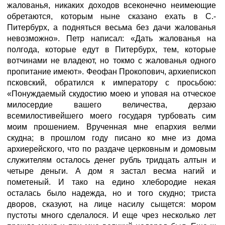
жалованья, никаких доходов всеконечно неимеющие
обретаются, которым ныне сказано ехать в С.-
Питербурх, а подняться весьма без дачи жалованья
невозможно». Петр написал: «Дать жалованья на
полгода, которые едут в Питербурх, тем, которые
вотчинами не владеют, но токмо с жалованья одного
пропитание имеют». Феофан Прокопович, архиепископ
псковский, обратился к императору с просьбою:
«Понуждаемый скудостию моею и уповая на отческое
милосердие вашего величества, дерзаю
всемилостивейшего моего государя турбовать сим
моим прошением. Врученная мне епархия велми
скудна; в прошлом году писано ко мне из дома
архиерейского, что по раздаче церковным и домовым
служителям осталось денег рубль тридцать алтын и
четыре деньги. А дом я застал весма нагий и
пометеный. И тако на едино хлебородие некая
осталась было надежда, но и того скудно; триста
дворов, сказуют, на лице насилу сыщется: мором
пустоты много сделалося. И еще чрез несколько лет