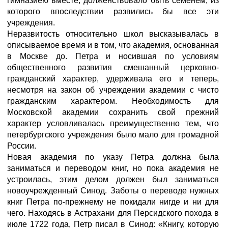
гимназиею вместе, долженствовало быть семенем, из
которого впоследствии развились бы все эти
учреждения.
Неразвитость относительно школ высказывалась в
описываемое время и в том, что академия, основанная
в Москве до. Петра и носившая по условиям
общественного развития смешанный церковно-
гражданский характер, удерживала его и теперь,
несмотря на закон об учреждении академии с чисто
гражданским характером. Необходимость для
Московской академии сохранить свой прежний
характер условливалась преимущественно тем, что
петербургского учреждения было мало для громадной
России.
Новая академия по указу Петра должна была
заниматься и переводом книг, но пока академия не
устроилась, этим делом должен был заниматься
новоучрежденный Синод. Заботы о переводе нужных
книг Петра по-прежнему не покидали нигде и ни для
чего. Находясь в Астрахани для Персидского похода в
июле 1722 года, Петр писал в Синод: «Книгу, которую