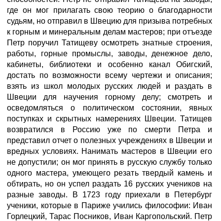
где он мог прилагать свою теорию о благодарности
судьям, но отправил в Швецию для призыва потребных
к горным и минеральным делам мастеров; при отъезде
Петр поручил Татищеву осмотреть знатные строения,
работы, горные промыслы, заводы, денежное дело,
кабинеты, библиотеки и особенно канал Обигский,
достать по возможности всему чертежи и описания;
взять из школ молодых русских людей и раздать в
Швеции для научения горному делу; смотреть и
осведомляться о политическом состоянии, явных
поступках и скрытных намерениях Швеции. Татищев
возвратился в Россию уже по смерти Петра и
представил отчет о полезных учреждениях в Швеции и
вредных условиях. Нанимать мастеров в Швеции его
не допустили; он мог принять в русскую службу только
одного мастера, умеющего резать твердый камень и
обтирать, но он успел раздать 16 русских учеников на
разные заводы. В 1723 году приехали в Петербург
ученики, которые в Париже учились философии: Иван
Горлецкий, Тарас Посников, Иван Каргопольский. Петр