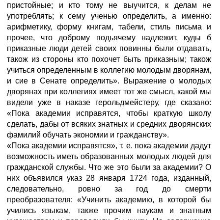
пристойные; и кто тому не выучится, к делам не
употреблять; к сему ученью определить, а именно:
арифметику, форму книгам, табели, стиль письма и
прочее, что доброму подьячему надлежит, куды б
приказные люди детей своих повинны были отдавать,
також из стороны кто похочет быть приказным; також
учиться определенным в коллегию молодым дворянам,
и сие в Сенате определить». Выражение о молодых
дворянах при коллегиях имеет тот же смысл, какой мы
видели уже в наказе герольдмейстеру, где сказано:
«Пока академии исправятся, чтобы краткую школу
сделать, дабы от всяких знатных и средних дворянских
фамилий обучать экономии и гражданству».
«Пока академии исправятся», т. е. пока академии дадут
возможность иметь образованных молодых людей для
гражданской службы. Что же это были за академии? О
них объявился указ 28 января 1724 года, изданный,
следовательно, ровно за год до смерти
преобразователя: «Учинить академию, в которой бы
учились языкам, также прочим наукам и знатным