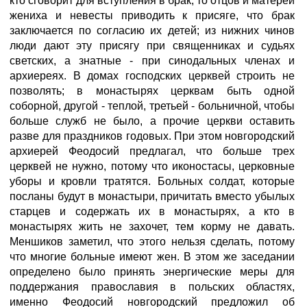
кто сговорит для вступления в брак, то отцов и матерей
жениха и невесты приводить к присяге, что брак
заключается по согласию их детей; из нижних чинов
люди дают эту присягу при священниках и судьях
светских, а знатные - при синодальных членах и
архиереях. В домах господских церквей строить не
позволять; в монастырях церквам быть одной
соборной, другой - теплой, третьей - больничной, чтобы
больше служб не было, а прочие церкви оставить
разве для праздников годовых. При этом новгородский
архиерей Феодосий предлагал, что больше трех
церквей не нужно, потому что иконостасы, церковные
уборы и кровли тратятся. Больных солдат, которые
посланы будут в монастыри, причитать вместо убылых
старцев и содержать их в монастырях, а кто в
монастырях жить не захочет, тем корму не давать.
Меншиков заметил, что этого нельзя сделать, потому
что многие больные имеют жен. В этом же заседании
определено было принять энергические меры для
поддержания православия в польских областях,
именно Феодосий новгородский предложил об