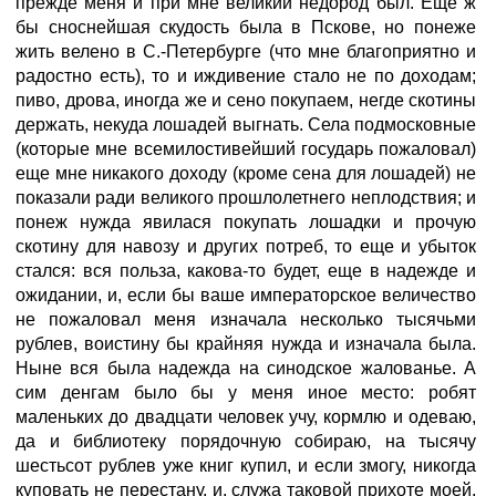
прежде меня и при мне великий недород был. Еще ж
бы сноснейшая скудость была в Пскове, но понеже
жить велено в С.-Петербурге (что мне благоприятно и
радостно есть), то и иждивение стало не по доходам;
пиво, дрова, иногда же и сено покупаем, негде скотины
держать, некуда лошадей выгнать. Села подмосковные
(которые мне всемилостивейший государь пожаловал)
еще мне никакого доходу (кроме сена для лошадей) не
показали ради великого прошлолетнего неплодствия; и
понеж нужда явилася покупать лошадки и прочую
скотину для навозу и других потреб, то еще и убыток
стался: вся польза, какова-то будет, еще в надежде и
ожидании, и, если бы ваше императорское величество
не пожаловал меня изначала несколько тысячьми
рублев, воистину бы крайняя нужда и изначала была.
Ныне вся была надежда на синодское жалованье. А
сим денгам было бы у меня иное место: робят
маленьких до двадцати человек учу, кормлю и одеваю,
да и библиотеку порядочную собираю, на тысячу
шестьсот рублев уже книг купил, и если змогу, никогда
куповать не перестану, и, служа таковой прихоте моей,