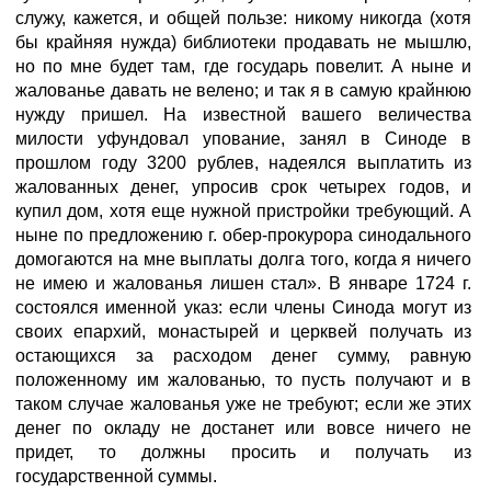
служу, кажется, и общей пользе: никому никогда (хотя
бы крайняя нужда) библиотеки продавать не мышлю,
но по мне будет там, где государь повелит. А ныне и
жалованье давать не велено; и так я в самую крайнюю
нужду пришел. На известной вашего величества
милости уфундовал упование, занял в Синоде в
прошлом году 3200 рублев, надеялся выплатить из
жалованных денег, упросив срок четырех годов, и
купил дом, хотя еще нужной пристройки требующий. А
ныне по предложению г. обер-прокурора синодального
домогаются на мне выплаты долга того, когда я ничего
не имею и жалованья лишен стал». В январе 1724 г.
состоялся именной указ: если члены Синода могут из
своих епархий, монастырей и церквей получать из
остающихся за расходом денег сумму, равную
положенному им жалованью, то пусть получают и в
таком случае жалованья уже не требуют; если же этих
денег по окладу не достанет или вовсе ничего не
придет, то должны просить и получать из
государственной суммы.