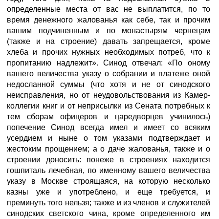
определенные места от вас не выплатится, по то
время денежного жалованья как себе, так и прочим
вашим подчиненным и по монастырям чернецам
(также и на строение) давать запрещается, кроме
хлеба и прочих нужных необходимых потреб, что к
пропитанию надлежит». Синод отвечал: «По оному
вашего величества указу о собрании и платеже оной
недосланной суммы (что хотя и не от синодского
неисправления, но от неудовольствования из Камер-
коллегии книг и от неприсылки из Сената потребных к
тем сборам офицеров и царедворцев учинилось)
попечение Синод всегда имел и имеет со всяким
усердием и ныне о том указами подтверждает и
жестоким прощением; а о даче жалованья, также и о
строении доносить: понеже в строениях находится
гошпиталь лечебная, по именному вашего величества
указу в Москве строящаяся, на которую несколько
казны уже и употреблено, и еще требуется, и
преминуть того нельзя; также и из членов и служителей
синодских светского чина, кроме определенного им