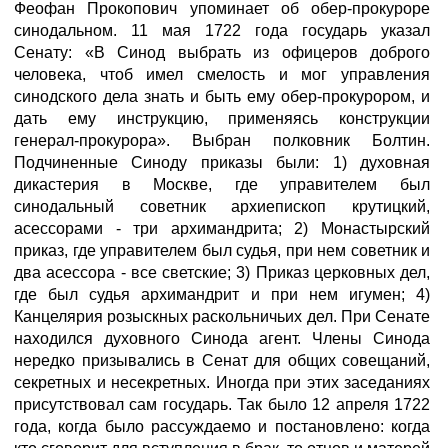
Феофан Прокопович упоминает об обер-прокуроре
синодальном. 11 мая 1722 года государь указал
Сенату: «В Синод выбрать из офицеров доброго
человека, чтоб имел смелость и мог управления
синодского дела знать и быть ему обер-прокурором, и
дать ему инструкцию, применяясь конструкции
генерал-прокурора». Выбран полковник Болтин.
Подчиненные Синоду приказы были: 1) духовная
дикастерия в Москве, где управителем был
синодальный советник архиепископ крутицкий,
асессорами - три архимандрита; 2) Монастырский
приказ, где управителем был судья, при нем советник и
два асессора - все светские; 3) Приказ церковных дел,
где был судья архимандрит и при нем игумен; 4)
Канцелярия розыскных раскольничьих дел. При Сенате
находился духовного Синода агент. Члены Синода
нередко призывались в Сенат для общих совещаний,
секретных и несекретных. Иногда при этих заседаниях
присутствовал сам государь. Так было 12 апреля 1722
года, когда было рассуждаемо и постановлено: когда