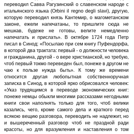
переводил Савва Рагузинский о славенском народе с
итальянского языка (Orbini il regno degli slavi), другую,
которую переводил князь Кантемир, о магометанском
законе, ежели напечатаны, то пришлите сюда не
мешкав, будеже не готовы, велите немедленно
напечатать и прислать». В октябре 1724 года Петр
писал в Синод: «Посылаю при сем книгу Пуфендорфа,
в которой два трактата: первый - о должности человека
и гражданина, другой - о вере христианской, но требую,
чтоб первый токмо переведен был, понеже в другом не
чаю к пользе нужда быть». К тому же времени
относится другая любопытная собственноручная
записка в Синод, в которой ярко обрисовался человек:
«Указ трудящимся в переводе экономических книг:
понеже немцы обыкли многими рассказами негодными
книги свои наполнять только для того, чтоб велики
казались, чего, кроме самого дела и краткого перед
всякою вещию разговора, переводить не надлежит, но
и вышереченный разговор чтоб не праздной ради
красоты, но для вразумления и наставления о том