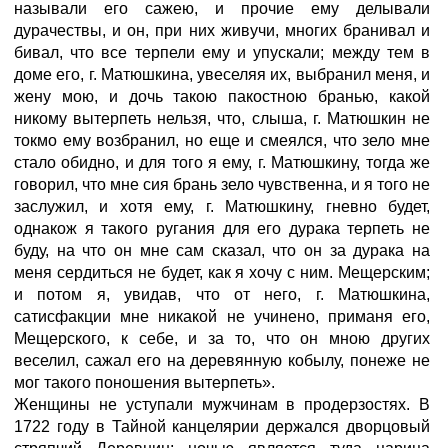
называли его сажею, и прочие ему делывали
дурачествы, и он, при них живучи, многих бранивал и
бивал, что все терпели ему и упускали; между тем в
доме его, г. Матюшкина, увеселяя их, выбранил меня, и
жену мою, и дочь такою пакостною бранью, какой
никому вытерпеть нельзя, что, слыша, г. Матюшкин не
токмо ему возбранил, но еще и смеялся, что зело мне
стало обидно, и для того я ему, г. Матюшкину, тогда же
говорил, что мне сия брань зело чувственна, и я того не
заслужил, и хотя ему, г. Матюшкину, гневно будет,
однакож я такого ругания для его дурака терпеть не
буду, на что он мне сам сказал, что он за дурака на
меня сердиться не будет, как я хочу с ним. Мещерским;
и потом я, увидав, что от него, г. Матюшкина,
сатисфакции мне никакой не учинено, приманя его,
Мещерского, к себе, и за то, что он мною других
веселил, сажал его на деревянную кобылу, понеже не
мог такого поношения вытерпеть».
Женщины не уступали мужчинам в продерзостях. В
1722 году в Тайной канцелярии держался дворцовый