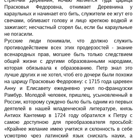
стряпчий Деревнин; ночью является туда царица
Прасковья Федоровна, отнимает Деревнина у
караульных и начинает его бить, служители ее жгут его
свечами, обливают голову и лицо крепкою водкой и
зажигают; несчастный сгорел бы, если бы караульные
не погасили.
Русские люди понимали, что должно служить
противодействием всех этих продерзостей - знание
всенародных прав, могшее быть только следствием
общей жизни с другими образованными народами,
которая обязывала к образованию. Петр знал это
лучше других и не хотел, чтоб его дочери были похожи
на царицу Прасковью Федоровну: с 1715 года царевен
Анну и Елисавету ежедневно учил по-французски
Рамбур. Молодой человек, пришлец, усыновленный в
России, которому суждено было быть одним из первых
деятелей в нашей младенческой литературе, князь
Антиох Кантемир в 1724 году обратился к Петру с
самою доступною для преобразователя просьбой:
«Крайнее желание имею учитися и склонность в себе
усмотряю чрез латинский язык снискать науки, а