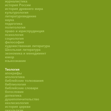
журналистика
история России
история древнего мира
культурология
литературоведение
наука
педагогика
политология
право и юриспруденция
психология
социология
философия
художественная литература
Школьная литература
экономика и менеджмент
юмор
языкознание
Теология
апокрифы
апологетика
библейские толкования
библиология
библейские словари
богословие
догматика
душепопечительство
екклесиология
история церкви
оккультизм