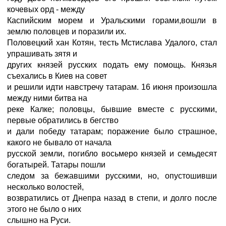
кочевых орд - между
Каспийским морем и Уральскими горами,вошли в
землю половцев и поразили их.
Половецкий хан Котян, тесть Мстислава Удалого, стал
упрашивать зятя и
других князей русских подать ему помощь. Князья
съехались в Киев на совет
и решили идти навстречу татарам. 16 июня произошла
между ними битва на
реке Калке; половцы, бывшие вместе с русскими,
первые обратились в бегство
и дали победу татарам; поражение было страшное,
какого не бывало от начала
русской земли, погибло восьмеро князей и семьдесят
богатырей. Татары пошли
следом за бежавшими русскими, но, опустошивши
несколько волостей,
возвратились от Днепра назад в степи, и долго после
этого не было о них
слышно на Руси.