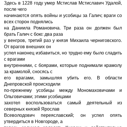
Здесь в 1228 году умер Мстислав Мстиславич Удалой,
после чего
начинаются опять войны и усобицы за Галич; враги со
всех сторон поднялись
на Даниила Романовича. Три раза он должен был
брать Галич с бою: два раза
у венгров, третий раз у князя Михаила черниговского.
От врагов внешних он
успел наконец избавиться, но трудно ему было сладить
с врагами
внутренними, с боярами, которые поднимали крамолу
за крамолой, сносясь с
его врагами, замышляя убить его. В области
Днепровской происходили
по-прежнему усобицы между Мономаховичами и
Ольговичами; этими усобицами
захотел воспользоваться самый деятельный из
северных князей Ярослав
Всеволодович переяславский; он успел опять
утвердиться в Новгороде, а