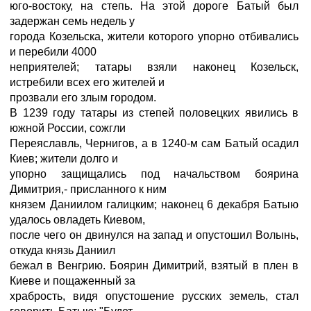
юго-востоку, на степь. На этой дороге Батый был
задержан семь недель у
города Козельска, жители которого упорно отбивались
и перебили 4000
неприятелей; татары взяли наконец Козельск,
истребили всех его жителей и
прозвали его злым городом.
В 1239 году татары из степей половецких явились в
южной России, сожгли
Переяславль, Чернигов, а в 1240-м сам Батый осадил
Киев; жители долго и
упорно защищались под начальством боярина
Димитрия,- присланного к ним
князем Даниилом галицким; наконец 6 декабря Батыю
удалось овладеть Киевом,
после чего он двинулся на запад и опустошил Волынь,
откуда князь Даниил
бежал в Венгрию. Боярин Димитрий, взятый в плен в
Киеве и пощаженный за
храбрость, видя опустошение русских земель, стал