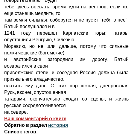
говорить Батыю: "Будет
тебе здесь воевать; время идти на венгров; если же
еще станешь медлить, то
там земля сильная, соберутся и не пустят тебя в нее".
Батый послушался и в
1241 году перешел Карпатские горы; татары
опустошили Венгрию, Силезию,
Моравию, но не шли дальше, потому что сильные
полки чешские (богемские)
и австрийские загородили им дорогу. Батый
возвратился в свои
приволжские степи, и соседняя Россия должна была
признать его владычество,
платить ему дань. С этих пор южная, днепровская
Русь, вконец опустошенная
татарами, окончательно сходит со сцены, и жизнь
русская сосредоточивается
на севере.
Ваш комментарий о книге
Обратно в раздел
история
Список тегов: