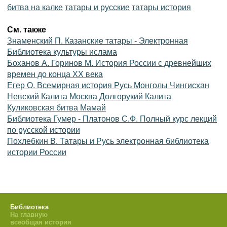
битва на калке
татары и русские
татары история
См. также
Знаменский П. Казанские татары - Электронная
Библиотека культуры ислама
Боханов А. Горинов М. История России с древнейших
времен до конца XX века
Егер О. Всемирная история Русь Монголы Чингисхан
Невский Калита Москва Долгорукий Калита
Куликовская битва Мамай
Библиотека Гумер - Платонов С.Ф. Полный курс лекций
по русской истории
Похлебкин В. Татары и Русь электронная библиотека
истории России
Библиотека
На главную
всеобщая история