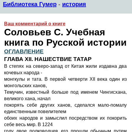
Библиотека Гумер
-
история
Ваш комментарий о книге
Соловьев С. Учебная
книга по Русской истории
ОГЛАВЛЕНИЕ
ГЛАВА XII. НАШЕСТВИЕ ТАТАР
В степях на северо-запад от Китая жили издавна два
кочевых народа -
монгкулы и тата. В первой четверти XII века один из
монгольских ханов,
Темучин, известный больше под именем Чингисхана,
великого хана, начал
покорять себе других ханов, сделался мало-помалу
единственным повелителем
обоих народов и замыслил посредством их покорить
себе весь мир. В 1224
году двое полководцев его прошли обычным путем