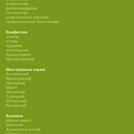
патрология
религиоведение
сектология
современная церковь
сравнительное богословие
Конфессии
атеизм
ислам
иудаизм
католицизм
православие
протестантизм
Иностранные языки
Английский
Французский
Немецкий
Иврит
Японский
Турецкий
Испанский
Китайский
Каталоги
Новые книги
Именной
Хронологический
Авторы