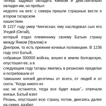
теперь задумал овладеть Киевом и действительно
овладел им, но пробыл
недолго на юге: с севера пришли страшные вести о
втором татарском
нашествии.
В 1227 году умер Чингисхан; ему наследовал сын его
Угедей (Октай),
который отдал племяннику своему Батыю страну
между Яиком (Уралом) и
Днепром, то есть прежние кочевья половецкие. В 1236
году этот Батый,
собравши 300000 войска, вошел в землю болгарскую,
опустошил ее, а в
следующем году татары явились в рязанских пределах
и потребовали от
тамошних князей десятины от всего, от людей и от
скота. "Когда никого из
нас не останется, тогда все будет ваше",- отвечали
князья. Батый взял
Рязань, опустошил всю страну, потом, двигаясь далее
на север, разбил