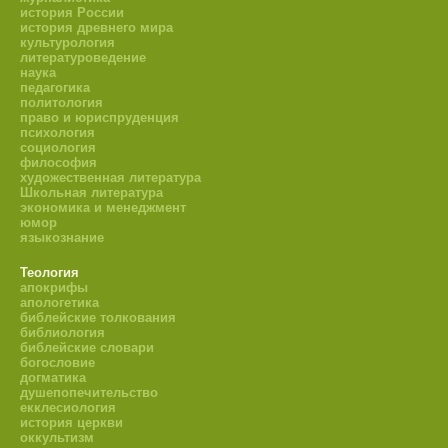
история России
история древнего мира
культурология
литературоведение
наука
педагогика
политология
право и юриспруденция
психология
социология
философия
художественная литература
Школьная литература
экономика и менеджмент
юмор
языкознание
Теология
апокрифы
апологетика
библейские толкования
библиология
библейские словари
богословие
догматика
душепопечительство
екклесиология
история церкви
оккультизм