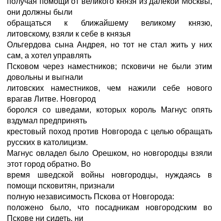
получая помощи от великого князя из далекой Москвы,
они должны были
обращаться к ближайшему великому князю,
литовскому, взяли к себе в князья
Ольгердова сына Андрея, но тот не стал жить у них
сам, а хотел управлять
Псковом через наместников; псковичи не были этим
довольны и выгнали
литовских наместников, чем нажили себе нового
врагав Литве. Новгород
боролся со шведами, которых король Магнус опять
вздумал предпринять
крестовый поход против Новгорода с целью обращать
русских в католицизм.
Магнус овладел было Орешком, но новгородцы взяли
этот город обратно. Во
время шведской войны новгородцы, нуждаясь в
помощи псковитян, признали
полную независимость Пскова от Новгорода:
положено было, что посадникам новгородским во
Пскове ни сидеть, ни