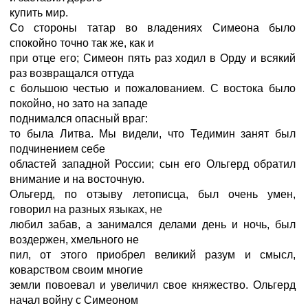
купить мир.
Со стороны татар во владениях Симеона было
спокойно точно так же, как и
при отце его; Симеон пять раз ходил в Орду и всякий
раз возвращался оттуда
с большою честью и пожалованием. С востока было
покойно, но зато на западе
поднимался опасный враг:
то была Литва. Мы видели, что Тедимин занят был
подчинением себе
областей западной России; сын его Ольгерд обратил
внимание и на восточную.
Ольгерд, по отзыву летописца, был очень умен,
говорил на разных языках, не
любил забав, а занимался делами день и ночь, был
воздержен, хмельного не
пил, от этого приобрел великий разум и смысл,
коварством своим многие
земли повоевал и увеличил свое княжество. Ольгерд
начал войну с Симеоном