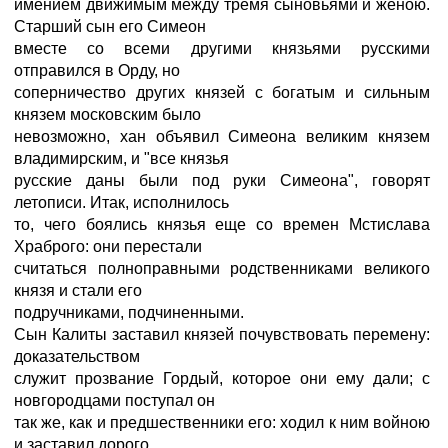
имением движимым между тремя сыновьями и женою.
Старший сын его Симеон
вместе со всеми другими князьями русскими
отправился в Орду, но
соперничество других князей с богатым и сильным
князем московским было
невозможно, хан объявил Симеона великим князем
владимирским, и "все князья
русские даны были под руки Симеона", говорят
летописи. Итак, исполнилось
то, чего боялись князья еще со времен Мстислава
Храброго: они перестали
считаться полноправными родственниками великого
князя и стали его
подручниками, подчиненными.
Сын Калиты заставил князей почувствовать перемену:
доказательством
служит прозвание Гордый, которое они ему дали; с
новгородцами поступал он
так же, как и предшественники его: ходил к ним войною
и заставил дорого