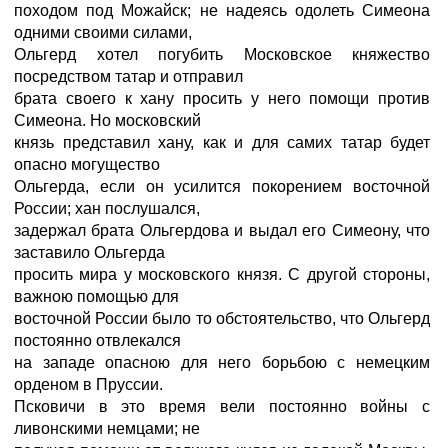
походом под Можайск; не надеясь одолеть Симеона
одними своими силами,
Ольгерд хотел погубить Московское княжество
посредством татар и отправил
брата своего к хану просить у него помощи против
Симеона. Но московский
князь представил хану, как и для самих татар будет
опасно могущество
Ольгерда, если он усилится покорением восточной
России; хан послушался,
задержал брата Ольгердова и выдал его Симеону, что
заставило Ольгерда
просить мира у московского князя. С другой стороны,
важною помощью для
восточной России было то обстоятельство, что Ольгерд
постоянно отвлекался
на западе опасною для него борьбою с немецким
орденом в Пруссии.
Псковичи в это время вели постоянно войны с
ливонскими немцами; не