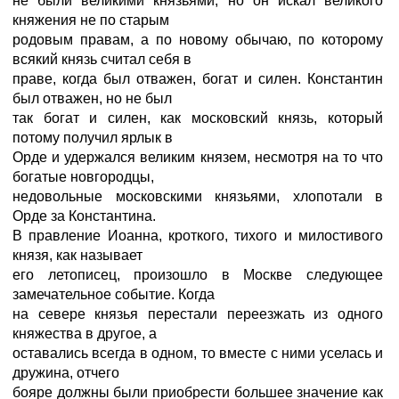
не были великими князьями, но он искал великого
княжения не по старым
родовым правам, а по новому обычаю, по которому
всякий князь считал себя в
праве, когда был отважен, богат и силен. Константин
был отважен, но не был
так богат и силен, как московский князь, который
потому получил ярлык в
Орде и удержался великим князем, несмотря на то что
богатые новгородцы,
недовольные московскими князьями, хлопотали в
Орде за Константина.
В правление Иоанна, кроткого, тихого и милостивого
князя, как называет
его летописец, произошло в Москве следующее
замечательное событие. Когда
на севере князья перестали переезжать из одного
княжества в другое, а
оставались всегда в одном, то вместе с ними уселась и
дружина, отчего
бояре должны были приобрести большее значение как