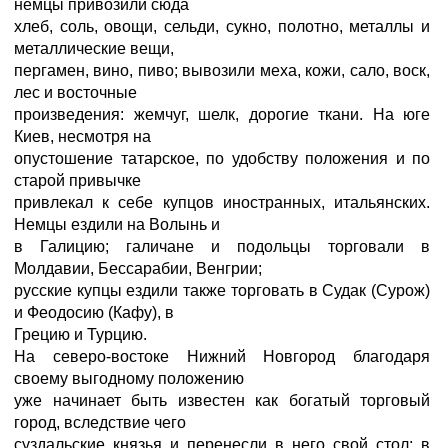
немцы привозили сюда
хлеб, соль, овощи, сельди, сукно, полотно, металлы и
металлические вещи,
пергамен, вино, пиво; вывозили меха, кожи, сало, воск,
лес и восточные
произведения: жемчуг, шелк, дорогие ткани. На юге
Киев, несмотря на
опустошение татарское, по удобству положения и по
старой привычке
привлекал к себе купцов иностранных, итальянских.
Немцы ездили на Волынь и
в Галицию; галичане и подольцы торговали в
Молдавии, Бессарабии, Венгрии;
русские купцы ездили также торговать в Судак (Сурож)
и Феодосию (Кафу), в
Грецию и Турцию.
На северо-востоке Нижний Новгород благодаря
своему выгодному положению
уже начинает быть известен как богатый торговый
город, вследствие чего
суздальские князья и перенесли в него свой стол; в