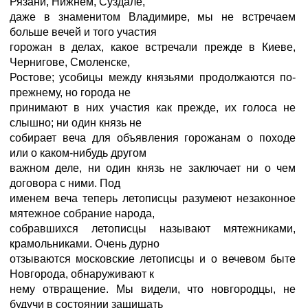
Рязани, Нижнем, Суздале,
даже в знаменитом Владимире, мы не встречаем
больше вечей и того участия
горожан в делах, какое встречали прежде в Киеве,
Чернигове, Смоленске,
Ростове; усобицы между князьями продолжаются по-
прежнему, но города не
принимают в них участия как прежде, их голоса не
слышно; ни один князь не
собирает веча для объявления горожанам о походе
или о каком-нибудь другом
важном деле, ни один князь не заключает ни о чем
договора с ними. Под
именем веча теперь летописцы разумеют незаконное
мятежное собрание народа,
собравшихся летописцы называют мятежниками,
крамольниками. Очень дурно
отзываются московские летописцы и о вечевом быте
Новгорода, обнаруживают к
нему отвращение. Мы видели, что новгородцы, не
будучи в состоянии защищать