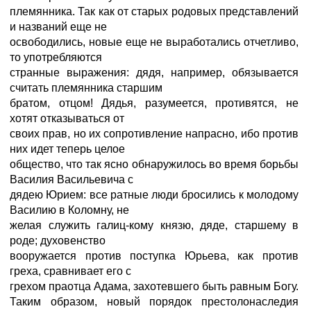
племянника. Так как от старых родовых представлений
и названий еще не
освободились, новые еще не выработались отчетливо,
то употребляются
странные выражения: дядя, например, обязывается
считать племянника старшим
братом, отцом! Дядья, разумеется, противятся, не
хотят отказываться от
своих прав, но их сопротивление напрасно, ибо против
них идет теперь целое
общество, что так ясно обнаружилось во время борьбы
Василия Васильевича с
дядею Юрием: все ратные люди бросились к молодому
Василию в Коломну, не
желая служить галиц-кому князю, дяде, старшему в
роде; духовенство
вооружается против поступка Юрьева, как против
греха, сравнивает его с
грехом праотца Адама, захотевшего быть равным Богу.
Таким образом, новый порядок престолонаследия