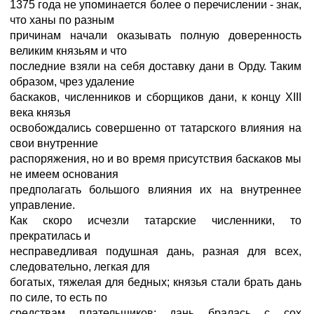
1375 года не упоминается более о перечислении - знак,
что ханы по разным
причинам начали оказывать полную доверенность
великим князьям и что
последние взяли на себя доставку дани в Орду. Таким
образом, чрез удаление
баскаков, численников и сборщиков дани, к концу XIII
века князья
освобождались совершенно от татарского влияния на
свои внутренние
распоряжения, но и во время присутствия баскаков мы
не имеем основания
предполагать большого влияния их на внутреннее
управление.
Как скоро исчезли татарские численники, то
прекратилась и
несправедливая подушная дань, разная для всех,
следовательно, легкая для
богатых, тяжелая для бедных; князья стали брать дань
по силе, то есть по
средствам плательщиков; дань бралась с сох