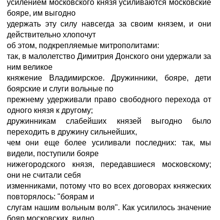
усилением московского князя усиливаются московские
бояре, им выгодно
удержать эту силу навсегда за своим князем, и они
действительно хлопочут
об этом, подкрепляемые митрополитами:
так, в малолетство Димитрия Донского они удержали за
ним великое
княжение Владимирское. Дружинники, бояре, дети
боярские и слуги вольные по
прежнему удерживали право свободного перехода от
одного князя к другому;
дружинникам слабейших князей выгодно было
переходить в дружину сильнейших,
чем они еще более усиливали последних: так, мы
видели, поступили бояре
нижегородского князя, передавшиеся московскому;
они не считали себя
изменниками, потому что во всех договорах княжеских
повторялось: "боярам и
слугам нашим вольным воля". Как усилилось значение
бояр московских, видно