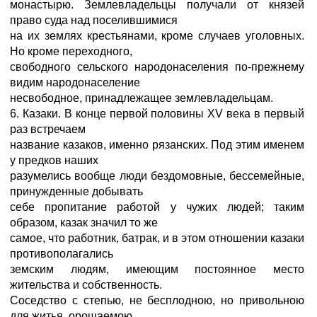
монастырю. Землевладельцы получали от князей
право суда над поселившимися
на их землях крестьянами, кроме случаев уголовных.
Но кроме переходного,
свободного сельского народонаселения по-прежнему
видим народонаселение
несвободное, принадлежащее землевладельцам.
6. Казаки. В конце первой половины XV века в первый
раз встречаем
название казаков, именно рязанских. Под этим именем
у предков наших
разумелись вообще люди бездомовные, бессемейные,
принужденные добывать
себе пропитание работой у чужих людей; таким
образом, казак значил то же
самое, что работник, батрак, и в этом отношении казаки
противополагались
земским людям, имеющим постоянное место
жительства и собственность.
Соседство с степью, не бесплодною, но привольною
для житья, орошаемою