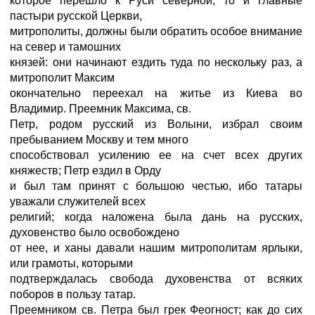
которое перешло к Руси северной, то и главные
пастыри русской Церкви,
митрополиты, должны были обратить особое внимание
на север и тамошних
князей: они начинают ездить туда по нескольку раз, а
митрополит Максим
окончательно переехал на житье из Киева во
Владимир. Преемник Максима, св.
Петр, родом русский из Волыни, избрал своим
пребыванием Москву и тем много
способствовал усилению ее на счет всех других
княжеств; Петр ездил в Орду
и был там принят с большою честью, ибо татары
уважали служителей всех
религий; когда наложена была дань на русских,
духовенство было освобождено
от нее, и ханы давали нашим митрополитам ярлыки,
или грамоты, которыми
подтверждалась свобода духовенства от всяких
поборов в пользу татар.
Преемником св. Петра был грек Феогност; как до сих