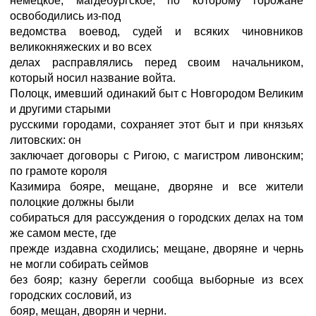
немецкое, магдебургское, по которому горожане
освободились из-под
ведомства воевод, судей и всяких чиновников
великокняжеских и во всех
делах расправлялись перед своим начальником,
который носил название войта.
Полоцк, имевший одинакий быт с Новгородом Великим
и другими старыми
русскими городами, сохраняет этот быт и при князьях
литовских: он
заключает договоры с Ригою, с магистром ливонским;
по грамоте короля
Казимира бояре, мещане, дворяне и все жители
полоцкие должны были
собираться для рассуждения о городских делах на том
же самом месте, где
прежде издавна сходились; мещане, дворяне и чернь
не могли собирать сеймов
без бояр; казну берегли сообща выборные из всех
городских сословий, из
бояр, мещан, дворян и черни.