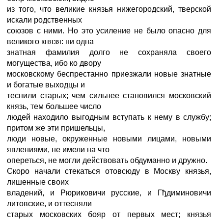
из того, что великие князья нижегородский, тверской
искали родственных
союзов с ними. Но это усиление не было опасно для
великого князя: ни одна
знатная фамилия долго не сохраняла своего
могущества, ибо ко двору
московскому беспрестанно приезжали новые знатные
и богатые выходцы и
теснили старых; чем сильнее становился московский
князь, тем большее число
людей находило выгодным вступать к нему в службу;
притом же эти пришельцы,
люди новые, окруженные новыми лицами, новыми
явлениями, не имели на что
опереться, не могли действовать обдуманно и дружно.
Скоро начали стекаться отовсюду в Москву князья,
лишенные своих
владений, и Рюриковичи русские, и Гђдиминовичи
литовские, и оттесняли
старых московских бояр от первых мест; князья