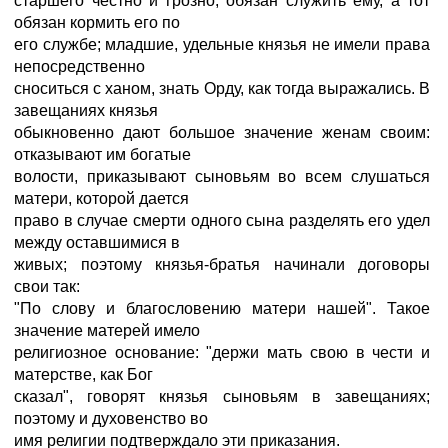
старшего честно и грозно, обязан служить ему, а тот
обязан кормить его по
его службе; младшие, удельные князья не имели права
непосредственно
сноситься с ханом, знать Орду, как тогда выражались. В
завещаниях князья
обыкновенно дают большое значение женам своим:
отказывают им богатые
волости, приказывают сыновьям во всем слушаться
матери, которой дается
право в случае смерти одного сына разделять его удел
между оставшимися в
живых; поэтому князья-братья начинали договоры
свои так:
"По слову и благословению матери нашей". Такое
значение матерей имело
религиозное основание: "держи мать свою в чести и
матерстве, как Бог
сказал", говорят князья сыновьям в завещаниях;
поэтому и духовенство во
имя религии подтверждало эти приказания.