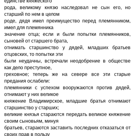
единстве княжеского
рода, великому князю наследовал не сын его, но
старший по нем в целом
роде, дядя имел преимущество перед племянником,
имел для племянника
значение отца; если и были попытки племянников,
сыновей от старшего брата,
отнимать старшинство у дядей, младших братьев
отцовских, то попытки эти
были неудачны, встречали неодобрение в обществе
как дело преступное,
греховное; теперь же на севере все эти старые
предания ослабели:
племянники с успехом вооружаются против дядей,
отнимают у них великое
княжение Владимирское, младшие братья отнимают
старшинство у старших;
великие князья стараются передать великое княжение
своим сыновьям, минуя
братьев, стараются заставить последних отказаться от
своих прав в пользу