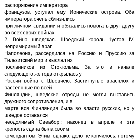
распоряжения императора
французов, уступал ему Ионические острова. Оба
императора очень сблизились
при личном свидании и обязались помогать друг другу
во всех своих войнах.
2. Война шведская. Шведский король 1устав IV,
непримиримый враг
Наполеона, рассердился на Россию и Пруссию за
Тильзитский мир и выслал их
посланников из Стокгольма. За это в начале
следующего же года открылась у
России война с Швециею. Застигнутые врасплох и
рассеянные по всей
Финляндии, шведские отряды не могли выставить
дружного сопротивления, и в
марте вся Финляндия была во власти русских, но у
шведов оставался
неодолимый Свеаборг; наконец в апреле и эта
крепость сдана была своим
комендантом. Этим, однако, дело не кончилось, потому