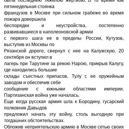
была последнею тяжелою жертвою. В то время как
пятинедельная стоянка
французов в Москве при сильном грабеже во время
пожара довершила
беспорядки и неустройства, постепенно
развивавшиеся в наполеоновской армии
с первого шага ее в пределы России, Кутузов,
выступив из Москвы по
Рязанской дороге, свернул с нее на Калужскую. 20
сентября он вступил в
лагерь при Тарутине за рекою Нарою, прикрыв Калугу,
где находились большие
склады съестных припасов, Тулу с ее оружейным
заводом и обеспечив себе
сообщение с южными областями империи.
Партизанская война уже началась.
Еще когда русская армия шла к Бородину, гусарский
полковник Давыдов
предложил начать эту войну, столь выгодную при
тогдашних обстоятельствах.
Обложив неприятельскую армию в Москве сетью своих