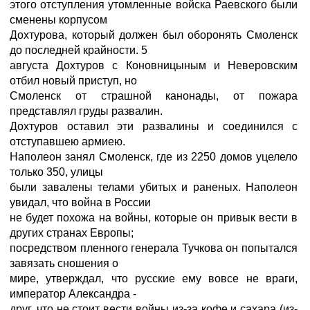
этого отступления утомленные войска Раевского были
сменены корпусом
Дохтурова, который должен был оборонять Смоленск
до последней крайности. 5
августа Дохтуров с Коновницыным и Неверовским
отбил новый приступ, но
Смоленск от страшной канонады, от пожара
представлял груды развалин.
Дохтуров оставил эти развалины и соединился с
отступавшею армиею.
Наполеон занял Смоленск, где из 2250 домов уцелело
только 350, улицы
были завалены телами убитых и раненых. Наполеон
увидал, что война в России
не будет похожа на войны, которые он привык вести в
других странах Европы;
посредством пленного генерала Тучкова он попытался
завязать сношения о
мире, утверждал, что русские ему вовсе не враги,
император Александра -
друг, что не стоит вести войны из-за кофе и сахара (из-