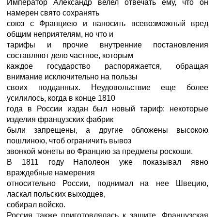
Император Александр велел отвечать ему, что он
намерен свято сохранять
союз с Франциею и наносить всевозможный вред
общим неприятелям, но что и
тарифы и прочие внутренние постановления
составляют дело частное, которым
каждое государство распоряжается, обращая
внимание исключительно на пользы
своих подданных. Неудовольствие еще более
усилилось, когда в конце 1810
года в России издан был новый тариф: некоторые
изделия французских фабрик
были запрещены, а другие обложены высокою
пошлиною, чтоб ограничить вывоз
звонкой монеты во Францию за предметы роскоши.
В 1811 году Наполеон уже показывал явно
враждебные намерения
относительно России, поднимал на нее Швецию,
ласкал польских выходцев,
собирал войско.
Россия также приготовлялась к защите. Французская