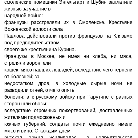
смоленские помещики Энгельгарт и Шубин заплатили
жизнью за участие в
народной войне:
французы расстреляли их в Смоленске. Крестьяне
Вохненской волости села
Павлова действовали против французов на Клязьме
под предводительством
своего же крестьянина Курина.
Французы в Москве, не имея ни хлеба, ни мяса,
стреляли ворон, ели
кошек, мясо павших лошадей, вследствие чего терпели
от болезней; за
недостатком дров, в холодные сырые ночи не
разводили огней, отчего опять
болезни; а к русскому войску при Тарутине с разных
сторон шли обозы:
вследствие огромных пожертвований, доставленных
жителями подмосковных и
южных губерний, солдаты почти ежедневно имели
мясо и вино. С каждым днем
русская армия усиливалась, а неприятельская