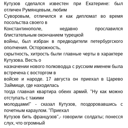
Кутузов сделался известен при Екатерине: был
отличен Румянцевым, любим
Суворовым, отличился и как дипломат во время
посольства своего в
Константинополе, недавно прославился
блистательным окончанием турецкой
войны, был избран в предводители петербургского
ополчения. Осторожность,
скрытность, хитрость были главные черты в характере
Кутузова. Весть о
назначении нового полководца с русским именем была
встречена с восторгом в
войске и народе. 17 августа он приехал в Царево
Займище, где находилась
тогда главная квартира обеих армий. "Ну как можно
отступать с такими
молодцами!" - сказал Кутузов, поздоровавшись с
почетным караулом. "Приехал
Кутузов бить французов",- говорили солдаты; понесся
слух, что огромный