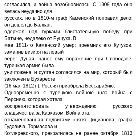
согласился, и война возобновилась. С 1809 года она
велась неудачно для
русских, но в 1810-м граф Каменский поправил дело:
он дошел до Балкан,
одержал над турками блистательную победу при
Батыне, недалеко от Рущука. В
мае 1811-го Каменский умер; преемник его Кутузов,
заманив визиря на левый
берег Дуная, нанес ему поражение при Слободзее;
турецкая армия была
уничтожена, и султан согласился на мир, который был
заключен в Бухаресте
(16 мая 1812 г.): Россия приобрела Бессарабию.
Одновременно с турецкою войною шла война с
Персиею, которая хотела
воспрепятствовать утверждению русского
владычества за Кавказом. Война эта,
ознаменованная подвигами князя Цицианова, графа
Гудовича, Тормасова и
Котляревского, прекратилась не ранее октября 1813