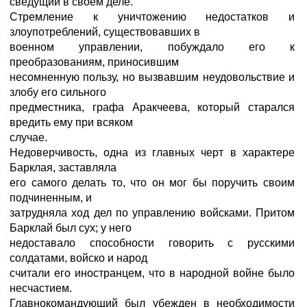
сведущий в своем деле.
Стремление к уничтожению недостатков и
злоупотреблений, существовавших в
военном управлении, побуждало его к
преобразованиям, приносившим
несомненную пользу, но вызвавшим неудовольствие и
злобу его сильного
предместника, графа Аракчеева, который старался
вредить ему при всяком
случае.
Недоверчивость, одна из главных черт в характере
Барклая, заставляла
его самого делать то, что он мог бы поручить своим
подчиненным, и
затрудняла ход дел по управлению войсками. Притом
Барклай был сух; у него
недоставало способности говорить с русскими
солдатами, войско и народ
считали его иностранцем, что в народной войне было
несчастием.
Главнокомандующий был убежден в необходимости