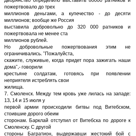
дворянство определило выставить 80000 ратников и
пожертвовало до трех
миллионов деньгами, а купечество - до десяти
миллионов; вообще же Россия
выставила добровольно до 320 000 ратников и
пожертвовала не менее ста
миллионов рублей.
Но добровольные пожертвования этим не
ограничивались. "Пожалуйста,
скажите, служивые, когда придет пора зажигать наши
дома",- говорили
крестьяне солдатам, готовясь при появлении
неприятеля истреблять свои
жилища.
7. Смоленск. Между тем кровь уже лилась на западе:
13, 14 и 15 июля у
первой армии происходили битвы под Витебском,
стоившие дорого обеим
сторонам. Барклай отступил от Витебска по дороге к
Смоленску. С другой
стороны Багратион, выдержавши жестокий бой с