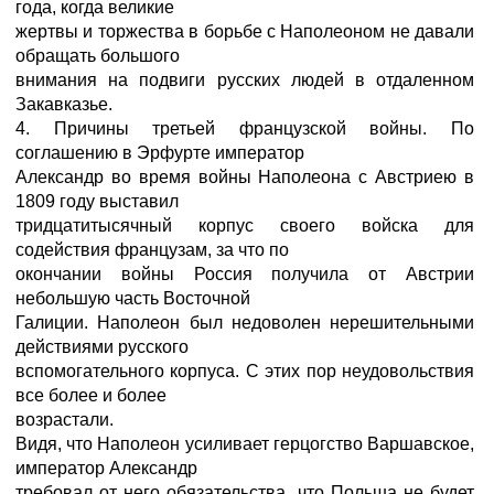
года, когда великие
жертвы и торжества в борьбе с Наполеоном не давали
обращать большого
внимания на подвиги русских людей в отдаленном
Закавказье.
4. Причины третьей французской войны. По
соглашению в Эрфурте император
Александр во время войны Наполеона с Австриею в
1809 году выставил
тридцатитысячный корпус своего войска для
содействия французам, за что по
окончании войны Россия получила от Австрии
небольшую часть Восточной
Галиции. Наполеон был недоволен нерешительными
действиями русского
вспомогательного корпуса. С этих пор неудовольствия
все более и более
возрастали.
Видя, что Наполеон усиливает герцогство Варшавское,
император Александр
требовал от него обязательства, что Польша не будет