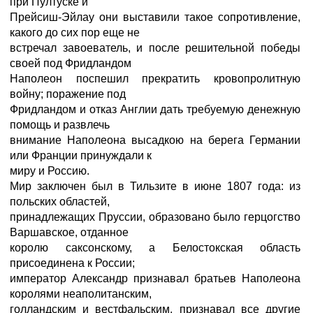
при Пултуске и
Прейсиш-Эйлау они выставили такое сопротивление,
какого до сих пор еще не
встречал завоеватель, и после решительной победы
своей под Фридландом
Наполеон поспешил прекратить кровопролитную
войну; поражение под
Фридландом и отказ Англии дать требуемую денежную
помощь и развлечь
внимание Наполеона высадкою на берега Германии
или Франции принуждали к
миру и Россию.
Мир заключен был в Тильзите в июне 1807 года: из
польских областей,
принадлежащих Пруссии, образовано было герцогство
Варшавское, отданное
королю саксонскому, а Белостокская область
присоединена к России;
император Александр признавал братьев Наполеона
королями неаполитанским,
голландским и вестфальским, признавал все другие