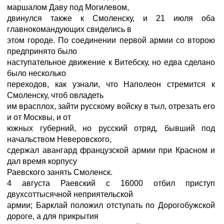
маршалом Даву под Могилевом,
двинулся также к Смоленску, и 21 июля оба
главнокомандующих свиделись в
этом городе. По соединении первой армии со второю
предпринято было
наступательное движение к Витебску, но едва сделано
было несколько
переходов, как узнали, что Наполеон стремится к
Смоленску, чтоб овладеть
им врасплох, зайти русскому войску в тыл, отрезать его
и от Москвы, и от
южных губерний, но русский отряд, бывший под
начальством Неверовского,
сдержал авангард французской армии при Красном и
дал время корпусу
Раевского занять Смоленск.
4 августа Раевский с 16000 отбил приступ
двухсоттысячной неприятельской
армии; Барклай положил отступать по Дорогобужской
дороге, а для прикрытия