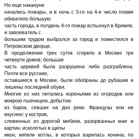
Но еще накануне
начались пожары, и в ночь с 3-го на 4-е число пламя
обхватило большую
часть города, в полдень 4-го пожар вспыхнул в Кремле,
и завоеватель с
большим трудом выбрался за город и поместился в
Петровском дворце.
В продолжение трех суток сгорело в Москве три
четверти домов; большая
часть церквей была разрушена либо разграблена.
Почти все русские,
оставшиеся в Москве, были обобраны до рубашки и
лишены последней обуви.
Многие из них питались кореньями из огородов или
мокрою пшеницею, добытою
из барок, севших на дно реки. Французы ели не
вкуснее: у костров,
сложенных из дорогой мебели, разорванных книг и
картин, исколотых в щепы
икон, кипели котлы, в которых варилась конина; по