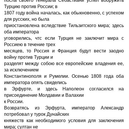
посла своего генерала Себастиани успел вооружить
Турцию против России; в
1807 году война началась, как обыкновенно, с успехом
для русских, но была
приостановлена вследствие Тильзитского мира; здесь
оба императора
уговорились, чтс если Турция не заключит мира с
Россиею в течение трех
месяцев, то Россия и Франция будут вести заодно
войну против Турции и
разделят между собою все европейские владения ее,
за исключением
Константинополя и Румелии. Осенью 1808 года оба
императора опять свиделись
в Эрфурте, и здесь Наполеон согласился на
присоединение Молдавии и Валахии
к России.
Возвратясь из Эрфурта, император Александр
потребовал у турок Дунайских
княжеств как необходимого условия для заключения
мира; султан не