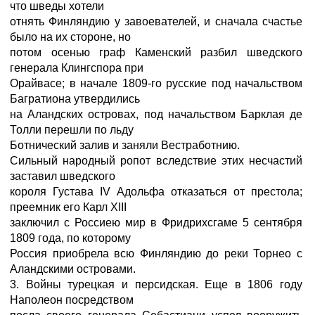
что шведы хотели
отнять Финляндию у завоевателей, и сначала счастье
было на их стороне, но
потом осенью граф Каменский разбил шведского
генерала Клингспора при
Орайвасе; в начале 1809-го русские под начальством
Багратиона утвердились
на Аландских островах, под начальством Барклая де
Толли перешли по льду
Ботнический залив и заняли Вестработнию.
Сильный народный ропот вследствие этих несчастий
заставил шведского
короля Густава IV Адольфа отказаться от престола;
преемник его Карл XIII
заключил с Россиею мир в Фридрихсгаме 5 сентября
1809 года, по которому
Россия приобрела всю Финляндию до реки Торнео с
Аландскими островами.
3. Войны турецкая и персидская. Еще в 1806 году
Наполеон посредством