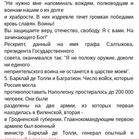
"Не нужно мне напоминать вождям, полководцам и
воинам нашим о их долге
и храбрости. В них издревле течет громкая победами
кровь славян. Воины!
Вы защищаете веру, отечество, свободу. Я с вами. На
зачинающего Бог!"
Рескрипт, данный на имя графа Салтыкова,
президента Государственного
совета, оканчивался так: "Я не положу оружие, доколе
ни единого
неприятельского воина не останется в царстве моем".
5. Барклай де Толли и Багратион. Число войск, которые
Россия могла
противопоставить Наполеону, простиралось до 200 000
человек. Они были
разделены на две армии, из которых первая
находилась в Виленской, вторая -
в Гродненской губернии. Главнокомандующим первою
армиею был военный
министр Барклай де Толли, генерал опытный и