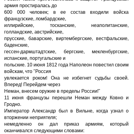
армия простиралась до
600 000 человек; в ее состав входили войска
французские, ломбардские,
иллирийские, тосканские, неаполитанские,
голландские, австрийские,
прусские, баварские, виртембергские, вестфальские,
баденские,
гессен-дармштадтские, бергские, мекленбургские,
испанские, португальские и
польские. 10 июня 1812 года Наполеон повестил своим
войскам, что "Россия
увлекается роком! Она не избегнет судьбы своей.
Вперед! Перейдем через
Неман, внесем оружие в пределы России!"
11 июня французы перешли Неман между Ковно и
Гродно.
Император Александр был в Вильне, когда узнал о
вторжении неприятеля;
немедленно он дал приказ армиям, который
оканчивался следующими словами: