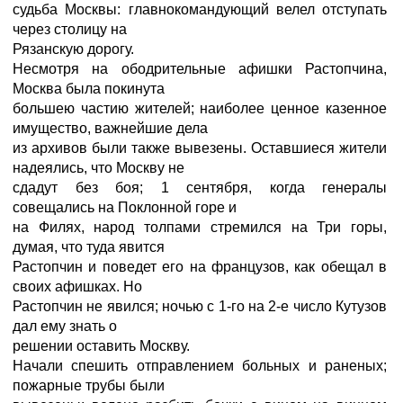
судьба Москвы: главнокомандующий велел отступать
через столицу на
Рязанскую дорогу.
Несмотря на ободрительные афишки Растопчина,
Москва была покинута
большею частию жителей; наиболее ценное казенное
имущество, важнейшие дела
из архивов были также вывезены. Оставшиеся жители
надеялись, что Москву не
сдадут без боя; 1 сентября, когда генералы
совещались на Поклонной горе и
на Филях, народ толпами стремился на Три горы,
думая, что туда явится
Растопчин и поведет его на французов, как обещал в
своих афишках. Но
Растопчин не явился; ночью с 1-го на 2-е число Кутузов
дал ему знать о
решении оставить Москву.
Начали спешить отправлением больных и раненых;
пожарные трубы были