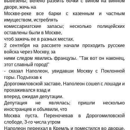
вывезены; велено разбить бочки с вином на винном
дворе, жечь на
Москве-реке все барки с казенным и частным
имуществом, истреблять
комиссариатские запасы; несколько полицейских
оставлены были в Москве,
чтоб зажечь ее в разных местах.
2 сентября на рассвете начали проходить русские
войска через Москву, за
ними следом явились французы. "Так вот он наконец,
этот славный город!"
- сказал Наполеон, увидавши Москву с Поклонной
горы. Подъехав к
Дорогомиловской заставе, Наполеон сошел с лошади и
прохаживался взад и
вперед, ожидая депутации.
Депутация не являлась; пришли несколько
иностранцев и объявили, что
Москва пуста. Переночевав в Дорогомиловской
слободе, 3-го числа утром
Наполеон переехал в Кремль и поместился во дворце.