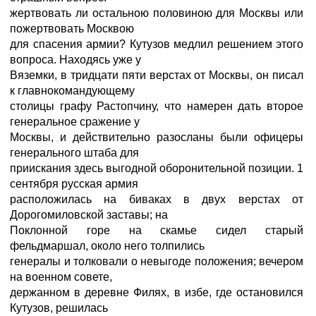
жертвовать ли остальною половиною для Москвы или
пожертвовать Москвою
для спасения армии? Кутузов медлил решением этого
вопроса. Находясь уже у
Вяземки, в тридцати пяти верстах от Москвы, он писал
к главнокомандующему
столицы графу Растопчину, что намерен дать второе
генеральное сражение у
Москвы, и действительно разосланы были офицеры
генерального штаба для
приискания здесь выгодной оборонительной позиции. 1
сентября русская армия
расположилась на биваках в двух верстах от
Дорогомиловской заставы; на
Поклонной горе на скамье сидел старый
фельдмаршал, около него толпились
генералы и толковали о невыгоде положения; вечером
на военном совете,
держанном в деревне Филях, в избе, где остановился
Кутузов, решилась