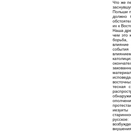
Что же п
заснувшу
Польши п
должно 
обстояте
их к Вост
Наша дре
чем это 
борьба,
влияние 
события 
влияние
католици
окончат
закован
материа
исповеда
восточны
тесная с
распрост
обнаруж
ополчен
протеста
иезуиты
старинно
русское:
возбужде
внушения