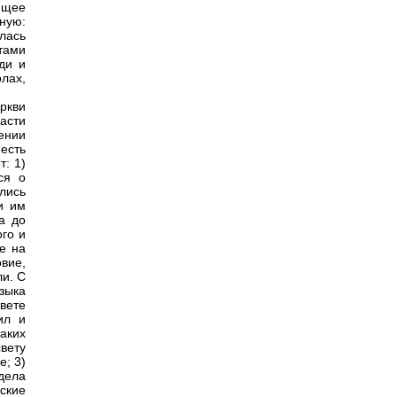
ющее
ную:
лась
тами
ди и
лах,
ркви
асти
ении
 есть
т: 1)
ся о
лись
ли им
а до
го и
е на
вие,
и. С
зыка
вете
ил и
таких
свету
е; 3)
дела
ские