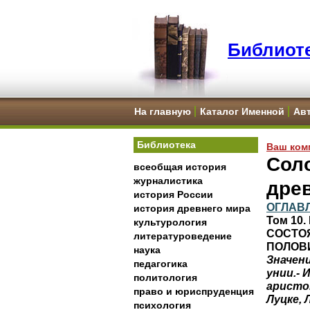
Библиоте
На главную
Каталог Именной
Ав
Библиотека
Ваш ком
Соло
всеобщая история
журналистика
дре
история России
ОГЛАВ
история древнего мира
Том 10
культурология
СОСТОЯ
литературоведение
ПОЛОВИ
наука
Значен
педагогика
унии.- 
политология
аристо
право и юриспруденция
Луцке, 
психология