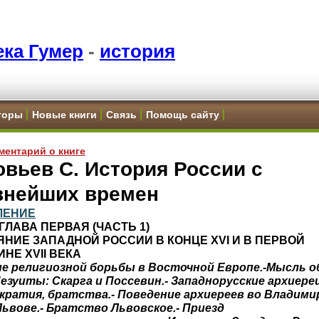
ка Гумер
-
история
торы
Новые книги
Связь
Помощь сайту
ментарий о книге
вьев С. История России с
внейших времен
ЛЕНИЕ
. ГЛАВА ПЕРВАЯ (ЧАСТЬ 1)
НИЕ ЗАПАДНОЙ РОССИИ В КОНЦЕ XVI И В ПЕРВОЙ
НЕ XVII ВЕКА
ие религиозной борьбы в Восточной Европе.-Мысль о
Иезуиты: Скарга и Поссевин.- Западнорусские архиереи
кратия, братства.- Поведение архиереев во Владими
Львове.- Братство Львовское.- Приезд