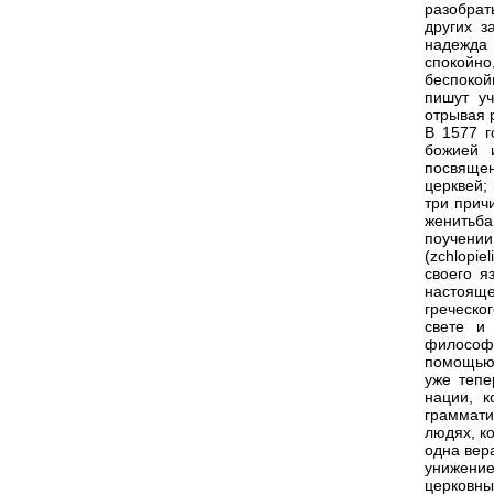
разобрат
других з
надежда 
спокойн
беспокой
пишут у
отрывая 
В 1577 г
божией 
посвяще
церквей; 
три прич
женитьба
поучени
(zchlopi
своего я
настояще
греческо
свете и
философи
помощью 
уже тепе
нации, к
граммати
людях, ко
одна вера
унижени
церковны