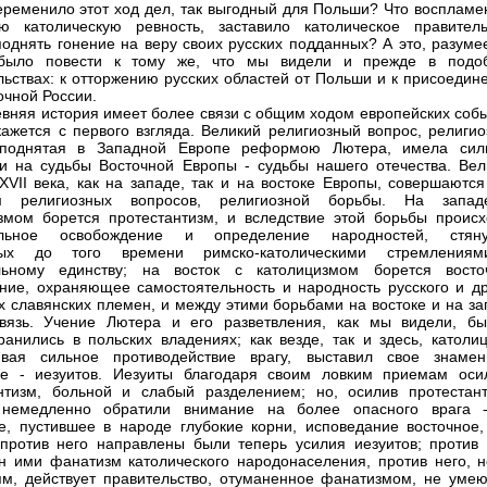
еременило этот ход дел, так выгодный для Польши? Что воспламе
ю католическую ревность, заставило католическое правитель
однять гонение на веру своих русских подданных? А это, разумее
было повести к тому же, что мы видели и прежде в подо
льствах: к отторжению русских областей от Польши и к присоедин
очной России.
вняя история имеет более связи с общим ходом европейских собы
кажется с первого взгляда. Великий религиозный вопрос, религио
 поднятая в Западной Европе реформою Лютера, имела сил
и на судьбы Восточной Европы - судьбы нашего отечества. Вел
XVII века, как на западе, так и на востоке Европы, совершаются
м религиозных вопросов, религиозной борьбы. На запа
змом борется протестантизм, и вследствие этой борьбы происх
ельное освобождение и определение народностей, стяну
ных до того времени римско-католическими стремления
льному единству; на восток с католицизмом борется восто
ние, охраняющее самостоятельность и народность русского и др
х славянских племен, и между этими борьбами на востоке и на за
вязь. Учение Лютера и его разветвления, как мы видели, бы
ранились в польских владениях; как везде, так и здесь, католиц
ивая сильное противодействие врагу, выставил свое знамен
ие - иезуитов. Иезуиты благодаря своим ловким приемам оси
нтизм, больной и слабый разделением; но, осилив протестант
 немедленно обратили внимание на более опасного врага 
е, пустившее в народе глубокие корни, исповедание восточное,
 против него направлены были теперь усилия иезуитов; против 
н ими фанатизм католического народонаселения, против него, н
м, действует правительство, отуманенное фанатизмом, не уме