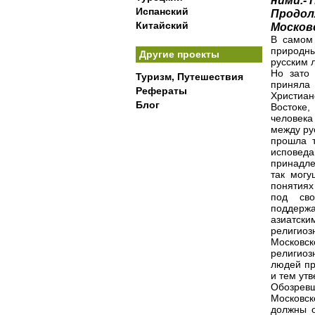
ними.-
Испанский
Продол
Китайский
Москов
В самом
природны
Другие проекты
русским 
Но зато 
Туризм, Путешествия
приняла
Рефераты
Христиан
Блог
Востоке,
человека
между ру
прошла т
исповед
принадле
так могу
понятиях
под сво
поддержа
азиатск
религиоз
Московс
религиоз
людей пр
и тем ут
Обозревш
Московс
должны о