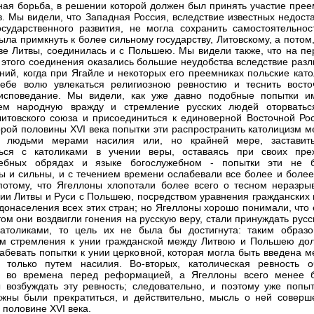
ная борьба, в решении которой должен был принять участие прее
. Мы видели, что Западная Россия, вследствие известных недоста
осударственного развития, не могла сохранить самостоятельнос
ыла примкнуть к более сильному государству, Литовскому, а потом
ве Литвы, соединилась и с Польшею. Мы видели также, что на пе
 этого соединения оказались большие неудобства вследствие разл
ний, когда при Ягайле и некоторых его преемниках польские като
ебе волю увлекаться религиозною ревностию и теснить восто
 исповедание. Мы видели, как уже давно подобные попытки и
ием народную вражду и стремление русских людей оторватьс
литовского союза и присоединиться к единоверной Восточной Рос
орой половины XVI века попытки эти распространить католицизм м
и людьми мерами насилия или, но крайней мере, заставит
ться с католиками в учении веры, оставаясь при своих пре
жебных обрядах и языке богослужебном - попытки эти не 
ы и сильны, и с течением времени ослабевали все более и более,
потому, что Ягеллоны хлопотали более всего о тесном неразры
ии Литвы и Руси с Польшею, посредством уравнения гражданских 
донаселения всех этих стран; но Ягеллоны хорошо понимали, что 
том они воздвигли гонения на русскую веру, стали принуждать русс
атоликами, то цель их не была бы достигнута: таким образо
м стремления к унии гражданской между Литвою и Польшею до
абевать попытки к унии церковной, которая могла быть введена м
 только путем насилия. Во-вторых, католическая ревность о
а во времена перед реформацией, а Ягеллоны всего менее 
 возбуждать эту ревность; следовательно, и поэтому уже попыт
жны были прекратиться, и действительно, мысль о ней соверш
 половине XVI века.