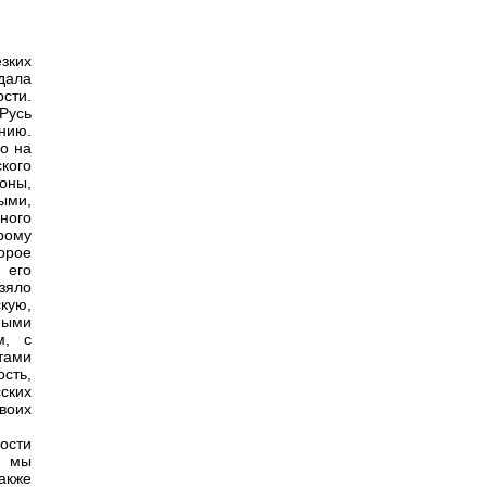
зких
дала
сти.
Русь
нию.
о на
кого
роны,
ыми,
ного
рому
орое
 его
взяло
кую,
ными
м, с
тами
сть,
ских
своих
ости
, мы
акже