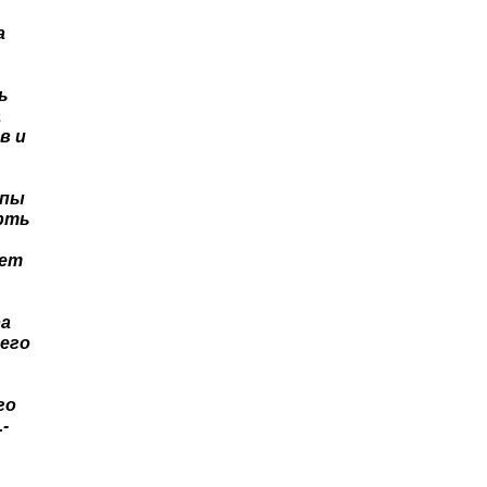
а
ь
а
в и
апы
ерть
ает
ра
 его
го
-