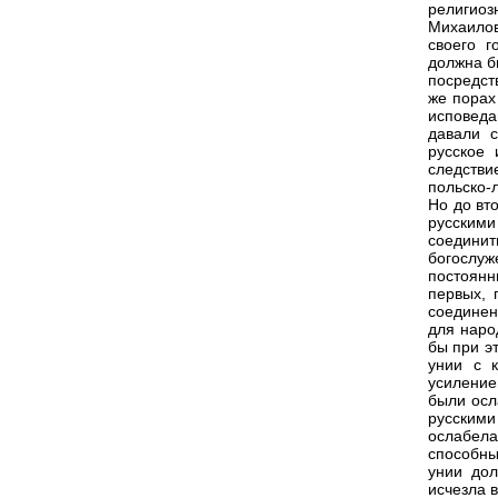
религиоз
Михаилов
своего г
должна б
посредст
же порах
исповеда
давали с
русское
следств
польско-
Но до вт
русским
соедини
богослу
постоянн
первых, 
соединен
для наро
бы при э
унии с к
усиление
были осл
русскими
ослабел
способны
унии дол
исчезла в