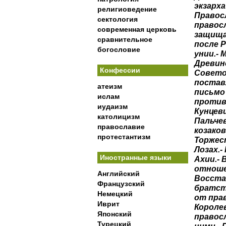
экзарха
религиоведение
Правос
сектология
правос
современная церковь
защища
сравнительное
после 
богословие
унии.- 
Древин
Конфессии
Совето
постав
атеизм
письмо 
ислам
против
иудаизм
Кунцеви
католицизм
Пальче
православие
козаков
протестантизм
Торжес
Лозах.
Иностранные языки
Ахии.- 
отношен
Английский
Восстан
Французский
братст
Немецкий
от прав
Иврит
Короле
Японский
правос
Турецкий