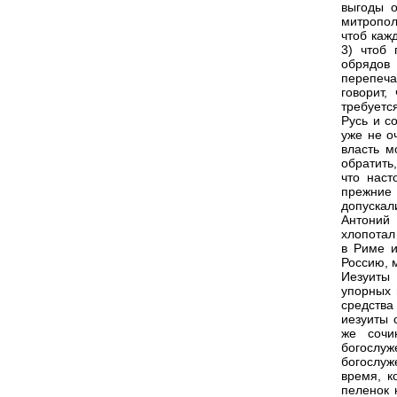
выгоды о
митропол
чтоб каж
3) чтоб 
обрядов
перепеча
говорит,
требуетс
Русь и с
уже не о
власть м
обратить
что наст
прежние 
допускал
Антоний
хлопотал
в Риме и
Россию, 
Иезуиты 
упорных 
средства
иезуиты 
же сочи
богослуж
богослуж
время, к
пеленок 