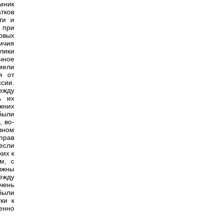
мник
тков
ти и
, при
рвых
ичия
лики
чное
мели
я от
сии.
ежду
ь их
жних
были
 во-
вном
прав
если
ких к
м, с
лжны
ежду
чень
были
ки к
енно