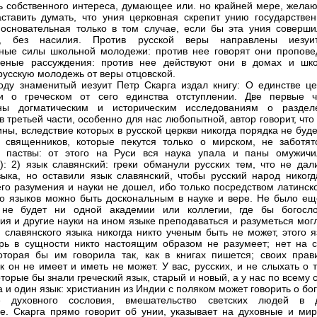
ь собственного интереса, думающее или. но крайней мере, жела
аставить думать, что уния церковная скрепит унию государствен
основательная только в том случае, если бы эта уния соверши
о, без насилия. Против русской веры направлены иезуи
ные силы школьной молодежи: против нее говорят они пропове
ченые рассуждения: против нее действуют они в домах и шко
русскую молодежь от веры отцовской.
оду знаменитый иезуит Петр Скарга издал книгу: О единстве це
и о греческом от сего единства отступлении. Две первые ч
ны догматическим и историческим исследованиям о раздел
в третьей части, особенно для нас любопытной, автор говорит, что
ины, вследствие которых в русской церкви никогда порядка не буде
 священников, которые пекутся только о мирском, не заботят
и паствы: от этого на Руси вся наука упала и паны омужичи
eli): 2) язык славянский: греки обманули русских тем, что не да
зыка, но оставили язык славянский, чтобы русский народ никогд
го разумения и науки не дошел, ибо только посредством латинско
го языков можно быть доскональным в науке и вере. Не было ещ
 не будет ни одной академии или коллегии, где бы богосло
я и другие науки на ином языке преподаваться и разуметься могл
славянского языка никогда никто ученым быть не может, этого я
рь в сущности никто настоящим образом не разумеет; нет на с
оторая бы им говорила так, как в книгах пишется; своих прав
к он не имеет и иметь не может. У вас, русских, и не слыхать о 
торые бы знали греческий язык, старый и новый, а у нас по всему 
 и один язык: христианин из Индии с поляком может говорить о бог
е духовного сословия, вмешательство светских людей в 
е. Скарга прямо говорит об унии, указывает на духовные и мир