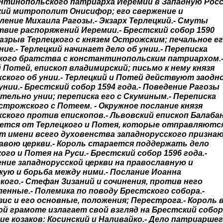
нтинопольского патриарха Иеремии в Западную Рос
ский митрополит Онисифор; его свержение и
ление Михаила Рагозы.- Экзарх Терлецкий.- Смуты
твие распоряжений Иеремии.- Брестский собор 1590
Разрыв Терлецкого с князем Острожским; печальное е
ие.- Терлецкий начинает дело об унии.- Переписка
кого братства с константинопольским патриархом.
Потей, епископ владимирский; письмо к нему князя
ского об унии.- Терлецкий и Потей действуют заодно
унии.- Брестский собор 1594 года.- Поведение Рагозы
тельно унии; переписка его с Скуминым.- Переписка
строжского с Потеем. - Окружное послание князя
ского против епископов.- Львовский епископ Балаба
ется от Терлецкого и Потея, которые отправляютс
от имени всего духовенства западнорусского призна
лавою церкви.- Король старается поддержать дело
ого и Потея на Руси.- Брестский собор 1596 года.-
ение западнорусской церкви на православную и
кую и борьба между ними.- Послание Иоанна
кого.- Стефан Зизаний и сочинения, против него
енные.- Полемика по поводу Брестского собора.-
ис и его основные, положения; Перестрога.- Король 
й грамоте излагает свой взгляд на Брестский собор
е козаков: Косинский и Наливайко.- Дело патриарше