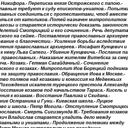
 Никифора.- Переписка князя Острожского с папою.-
лавные требуют к суду епископов-униатов.- Попытк
лавных соединиться с протестантами, чтоб вместе
ться от католиков.-Потей назначен митрополитом
Рагозы и старается исторически доказать законност
Мелетий Смотрицкий и его сочинения.- Речь депутат
ского на сейме.- Поставление православных архиерее
вание о благочестии.- Усиление борьбы вследствие
ления православных архиереев.- Иосафат Кунцевич и
к нему Льва Сапеги.- Убиение Кунцевича.- Послание п
 православных.- Наказание жителям Витебска за см
ча.- Козаки.- Гетман Сагайдачный.- Сочинение
вского о козаках.- Митрополит Иов Борецкий подним
 на защиту православия.- Обращение Иова к Москве.-
тво поляков над козаками и комиссия на Медвежьих
- Похождения искателя турецкого престола Александ
Восстание козаков под начальством Тараса.- Кисель и
ия к козакам.- Восстание Павлика и Скидана.-
ие Остранина и Гуни.- Киевская школа.- Луцкое
во и школа.- Петр Могила.- Отступление Смотрицко
ославия.- Смерть Сигизмунда III.- Требования козаков.
вич Владислав старается уладить дело между
лавными и униатами.- Продолжение полемики между