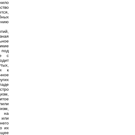
нило
ство
тся,
бных
ению
тий,
зная
ьное
икие
 под
де с
одит
тых,
ми к
чное
угих
паде
стро
изм,
итое
лили
изм,
- на
 или
него
о их
ющее