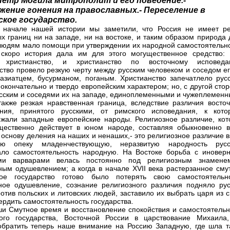
 Петр Могила митрополит и его поведение.-
жение гонения на православных.- Переселение в
ское государство.
 начале нашей истории мы заметили, что Россия не имеет ре
х границ ни на западе, ни на востоке, и таким образом природа 
людям мало помощи при утверждении их народной самостоятельно
скоро история дала им для этого могущественное средство: 
 христианство, и христианство по восточному исповеда
ство провело резкую черту между русским человеком и соседом ег
 азиатцем, бусурманом, поганым. Христианство запечатлело русс
 окончательно и твердо европейским характером; но, с другой сто
сским и соседями их на западе, единоплеменными и чужеплеменн
акже резкая нравственная граница, вследствие различия восточ
ания, принятого русскими, от римского исповедания, к кото
жали западные европейские народы. Религиозное различие, кот
щественно действует в юном народе, составляя обыкновенно в
 основу деления на наших и ненаших,- это религиозное различие 
ю опеку младенчествующую, неразвитую народность русс
ло самостоятельность народную. На Востоке борьба с иновер
ими варварами велась постоянно под религиозным знамене
ным одушевлением; а когда в начале XVII века растерзанное сму
кое государство готово было потерять свою самостоятельно
ное одушевление, сознание религиозного различия подняло рус
отив польских и литовских людей, заставило их выбрать царя из 
вердить самостоятельность государства.
и Смутное время и восстановление спокойствия и самостоятельн
кого государства, Восточной России в царствование Михаила
братить теперь наше внимание на Россию Западную, где шла т