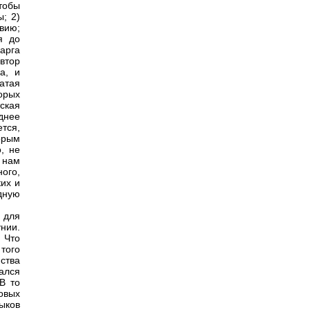
тобы
; 2)
овию;
я до
арга
втор
а, и
гатая
торых
ская
днее
ется,
орым
, не
е нам
ого,
ких и
дную
 для
нии.
 Что
того
ства
ался
В то
овых
ыков