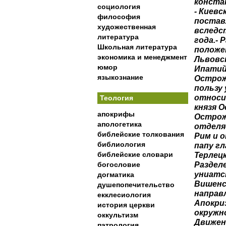
конста
социология
- Киев
философия
постав
художественная
вследс
литература
года.- 
Школьная литература
положен
экономика и менеджмент
Львовс
юмор
Ипатий 
языкознание
Острож
пользу 
относи
Теология
князя О
апокрифы
Острож
апологетика
отделя
библейские толкования
Рим и 
библиология
папу г
библейские словари
Терлецк
Раздел
богословие
униатс
догматика
Вишенс
душепопечительство
направл
екклесиология
Апокриз
история церкви
окружно
оккультизм
Движени
патрология