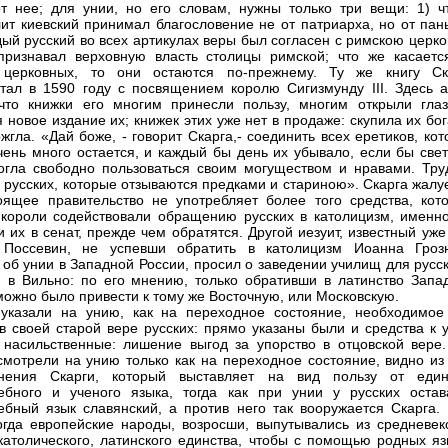
т нее; для унии, но его словам, нужны только три вещи: 1) ч
ит киевский принимал благословение не от патриарха, но от паны
дый русский во всех артикулах веры был согласен с римскою церк
признавал верховную власть столицы римской; что же касаетс
 церковных, то они остаются по-прежнему. Ту же книгу Ск
тал в 1590 году с посвящением королю Сигизмунду III. Здесь а
 что книжки его многим принесли пользу, многим открыли глаз
я новое издание их; книжек этих уже нет в продаже: скупила их бо
ожгла. «Дай боже, - говорит Скарга,- соединить всех еретиков, ко
чень много остается, и каждый бы день их убывало, если бы свет
огла свободно пользоваться своим могуществом и нравами. Тру
, русских, которые отзываются предками и стариною». Скарга жалу
оящее правительство не употребляет более того средства, кот
короли содействовали обращению русских в католицизм, именно
и их в сенат, прежде чем обратятся. Другой иезуит, известный уж
 Пocсевин, не успевши обратить в католицизм Иоанна Грозн
 об унии в Западной России, просил о заведении училищ для русс
 в Вильно: по его мнению, только обративши в латинство Запа
можно было привести к тому же Восточную, или Московскую.
указали на унию, как на переходное состояние, необходимое
в своей старой вере русских: прямо указаны были и средства к у
 насильственные: лишение выгод за упорство в отцовской вере.
смотрели на унию только как на переходное состояние, видно из 
нения Скарги, который выставляет на вид пользу от един
ебного и ученого языка, тогда как при унии у русских остав
ебный язык славянский, а против него так вооружается Скарга. 
огда европейские народы, возросши, выпутывались из средневек
католического, латинского единства, чтобы с помощью родных яз