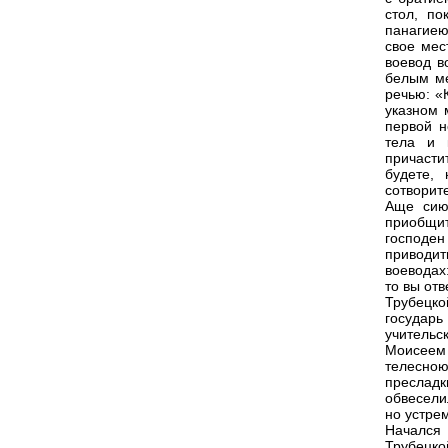
стол, п
панагиею
свое мес
воевод в
белым ме
речью: «
указном 
первой н
тела и 
причасти
будете, 
сотворит
Аще сию
приобщит
господен
приводи
воеводах
то вы от
Трубецко
государ
учительс
Моисеем
телесно
пресладк
обвесели
но устре
Начался
Трубецко