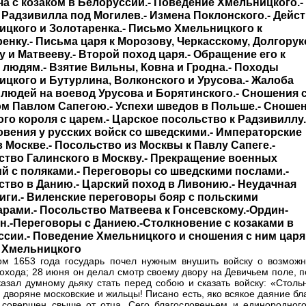
а с козаком в Белоруссии.- Поведение Хмельницкого.-
Радзивилла под Могилев.- Измена Поклонского.- Дейс
цкого и Золотаренка.- Письмо Хмельницкого к
енку.- Письма царя к Морозову, Черкасскому, Долгорук
 и Матвееву.- Второй поход царя.- Обращение его к
людям.- Взятие Вильны, Ковна и Гродна.- Походы
цкого и Бутурлина, Волконского и Урусова.- Жалоба
людей на воевод Урусова и Борятинского.- Сношения 
ом Павлом Сапегою.- Успехи шведов в Польше.- Сноше
го короля с царем.- Царское посольство к Радзивиллу.
вения у русских войск со шведскими.- Императорские
 Москве.- Посольство из Москвы к Павлу Сапеге.-
ство Галинского в Москву.- Прекращение военных
й с поляками.- Переговоры со шведскими послами.-
тво в Данию.- Царский поход в Ливонию.- Неудачная
иги.- Виленские переговоры бояр с польскими
рами.- Посольство Матвеева к Гонсевскому.-Ордин-
.-Переговоры с Даниею.-Столкновение с козаками в
сии.- Поведение Хмельницкого и сношения с ним царя.
 Хмельницкого
м 1653 года государь почел нужным внушить войску о возможн
похода; 28 июня он делал смотр своему двору на Девичьем поле, 
казал думному дьяку стать перед собою и сказать войску: «Столь
, дворяне московские и жильцы! Писано есть, яко всякое даяние бл
 совершен свыше от отца. Сего благословеньем и единородного