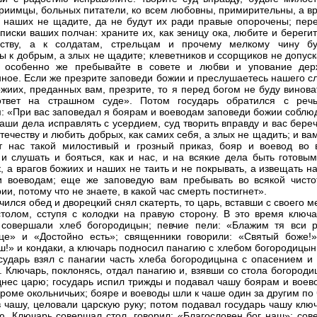
риимцы, больных питатели, ко всем любовны, примирительны, а вр
 наших не щадите, да не будут их ради правые опорочены; пер
списки ваших полчан: храните их, как зеницу ока, любите и береги
еству, а к солдатам, стрельцам и прочему мелкому чину бу
ы к добрым, а злых не щадите; клеветников и ссорщиков не допус
, особенно же пребывайте в совете и любви и упование дер
ное. Если же презрите заповеди божии и преслушаетесь нашего сл
жиих, преданных вам, презрите, то я перед богом не буду винова
ответ на страшном суде». Потом государь обратился с реч
: «При вас заповедал я боярам и воеводам заповеди божии соблюд
наши дела исправлять с усердием, суд творить вправду и вас бере
течеству и любить добрых, как самих себя, а злых не щадить; и ва
 нас такой милостивый и грозный приказ, бояр и воевод во 
 и слушать и бояться, как и нас, и на всякие дела быть готовым
к, а врагов божиих и наших не таить и не покрывать, а извещать н
 воеводам; еще же заповедую вам пребывать во всякой чисто
и, потому что не знаете, в какой час смерть постигнет».
чился обед и дворецкий снял скатерть, то царь, вставши с своего м
столом, сступя с колодки на правую сторону. В это время ключа
совершали хлеб богородицын; певчие пели: «Блажим тя вси р
це» и «Достойно есть»; священники говорили: «Святый боже!»
ш!» и кондаки, а ключарь подносил панагию с хлебом богородицын
сударь взял с панагии часть хлеба богородицына с опасением и 
. Ключарь, поклонясь, отдал панагию и, взявши со стола богород
днес царю; государь испил трижды и подавал чашу боярам и воев
 кроме окольничьих; бояре и воеводы шли к чаше один за другим по
в чашу, целовали царскую руку; потом подавал государь чашу клю
ю. Ключарь совершал стол, говорил: «Благословен бог наш»; сов