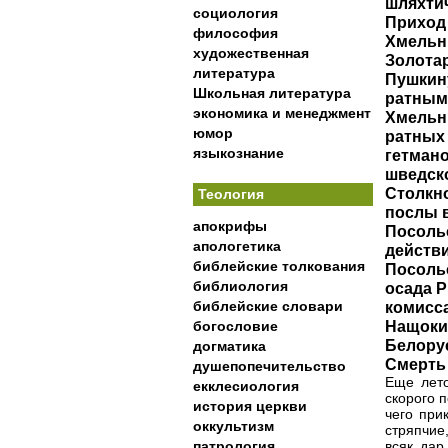
шляхтич
социология
Приход 
философия
Хмельни
художественная
Золотар
литература
Пушкину
Школьная литература
ратным 
экономика и менеджмент
Хмельни
юмор
ратных 
языкознание
гетман
шведско
Столкно
Теология
послы в
апокрифы
Посоль
апологетика
действи
библейские толкования
Посольс
библиология
осада Р
библейские словари
комисса
Нащокин
богословие
Белорус
догматика
Смерть
душепопечительство
Еще лето
екклесиология
скорого 
история церкви
чего при
оккультизм
стряпчие
патрология
всяк дар