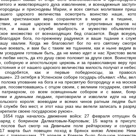
вятого и животворящего духа изволением, и всенадежныя заступ
городицы и приснодевы Марии, и всех святых молитвами приш
ашего царского величества осмотреть воинство наше, кот
авная христианская вера сохраняется в мире и в тишине,
нствии, и наше царское величество от супротивных врагов н
ется, и ваша в службе храбрость и мужество объявляетс
ское множество от всенаходящих бед спасается. Видя всеуря
благодаря бога, по-прежнему радуемся и ваше тщание к служ
вашу хвалим. Когда же благоволит бог по его святому смотр
ные воевать, и вам бы с таким же тщанием, как и ныне видим ва
м усердием готовым быть, да не мимо идет и нас Христово веле
я любви несть, да кто душу свою положит за други своя. Воинств
ю, соборную и апостольскую церковь и за православную веру про
остояния и от нашего царского величества милость получат и небе
я сподобятся, как и первые победоносцы, за правосл
вшие». 23 октября в Успенском соборе государь объявил: «Мы, ве
, положа упование на бога и на пресвятую богородицу и на моско
цев, посоветовавшись с отцом своим, с великим государем, святе
 патриархом, со всем освященным собором и с вами, бояр
чими и думными людьми, приговорили и изволили идти на нед
польского короля: воеводам и всяких чинов ратным людям быт
 службе без мест, и этот наш указ мы велели записать в разря
закрепили своею государскою рукою».
е 1654 года началось движение войск: 27 февраля отпущен б
наряд с боярином Далматовым-Карповым; 15 марта в присутс
х послов был смотр на Девичьем поле рейтарскому и солдатс
 17 марта был повещен поход в Брянск князю Алексею Ники
му с товарищами. 23 апреля в Кремле было большое торжеств