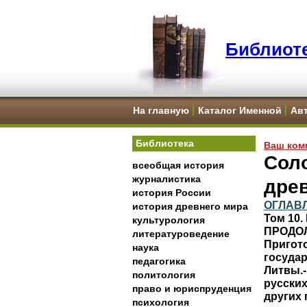
Библиоте
На главную
Каталог Именной
Ав
Библиотека
Ваш ком
Соло
всеобщая история
журналистика
дре
история России
ОГЛАВ
история древнего мира
Том 10.
культурология
ПРОДО
литературоведение
Пригото
наука
государ
педагогика
Литвы.-
политология
русских
право и юриспруденция
других 
психология