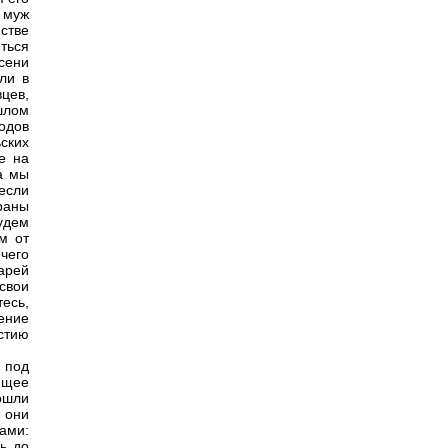
 муж
стве
яться
сени
ли в
вцев,
шлом
родов
ских
е на
а мы
если
 раны
удем
м от
чего
дарей
свои
есь,
ение
стию
 под
ящее
ошли
 они
ами:
ь до