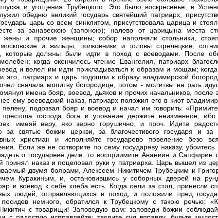
тпуска и угощения Трубецкого. Это было воскресенье; в Успен
лужил обедню великий государь святейший патриарх, присутств
государь царь со всем синклитом, присутствовала царица и стоял
есте за занавескою (запоною); налево от царицына места ст
е жены и прочие женщины; собор наполняли стольники, стряп
московские и жильцы, полковники и головы стрелецкие, сотни
е, которые должны были идти в поход с воеводами. После об
молебен; когда окончилось чтение Евангелия, патриарх благосл
оевод и велел им идти прикладываться к образам и мощам; когда
и это, патриарх и царь подошли к образу владимирской богород
очел сначала молитву богородице, потом - молитвы на рать иду
омянул имена бояр, воевод, дьяков и прочих начальников, после 
нес ему воеводский наказ, патриарх положил его в киот владимир
 пелену, подозвал бояр и воевод и начал им говорить: «Примите
 престола господа бога и упование держите неизменное, ибо
рек: имеяй веру, яко зерно горушично, и проч. Идите радост
о за святые божии церкви, за благочестивого государя и за 
авных христиан и исполняйте государево повеление безо вся
ения. Если же не сотворите по сему государеву наказу, убоитесь
радеть о государеве деле, то восприимите Ананиин и Сапфирин с
й принял наказ и поцеловал руки у патриарха. Царь вышел из цер
ваемый двумя боярами, Алексеем Никитичем Трубецким и Григо
чем Куракиным, и, остановившись у соборных дверей на рунд
ояр и воевод к себе хлеба есть. Когда сели за стол, принесли с
ных людей, отправляющихся в поход, и положили пред госуда
 посидев немного, обратился к Трубецкому с такою речью: «К
Никитич с товарищи! Заповедую вам: заповеди божии соблюдай
и с радостию исправляйте: творите суд вправду, будьте милост