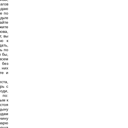
агов
едаю
те по
дьте
кайте
жите
ова,
т, вы
ью к
ать,
чь по
м бы,
всем
 без
а них
те и
еста,
рь с
оди,
 по:
ым к
стоя
ицыну
одам
 чину
чарю
ерша