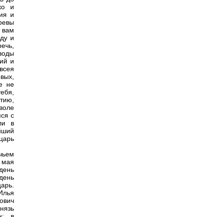
ко и
ия и
ревы
т вам
ду и
ечь,
воды
ий и
всея
вых,
е не
ебя,
тию,
воле
ся с
ли в
йший
 царь
чьем
 мая
день
день
арь.
Илья
ович
князь
н; в