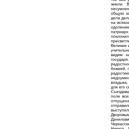
земли. 
несумнен
общую за
дела дел
на всяко
одоление
патриар
поклонил
пресвет
Великие 
учительн
видим н
государ
радостно
божией, 
радости
недоуме
владыка,
для его с
Съездивш
поле все
отпущен
отправил
выступил
Дворовым
Данилови
Черкасск
Никита 