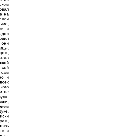
ском
овал
а на
ояли
чие,
ки и
едни
овил
 они
ицы,
щим,
этого
ской
 сей
 сам
но и
всех
кого
 и не
уд».
кви,
рием
уке,
писки
рем,
нязь
те и
ивы,