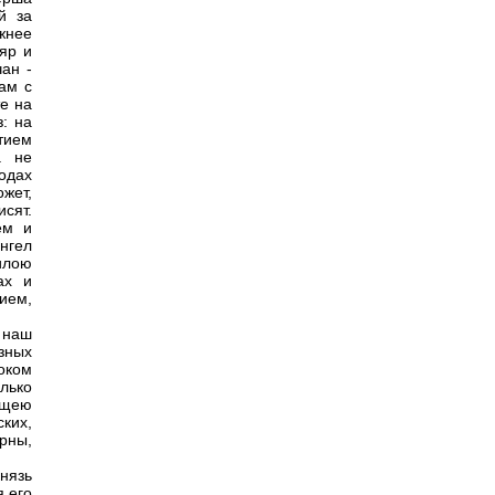
й за
ежнее
яр и
ан -
ам с
те на
: на
тием
а не
одах
жет,
исят.
ем и
ангел
илою
ах и
ием,
 наш
зных
роком
лько
ищею
ких,
рны,
.
нязь
я его