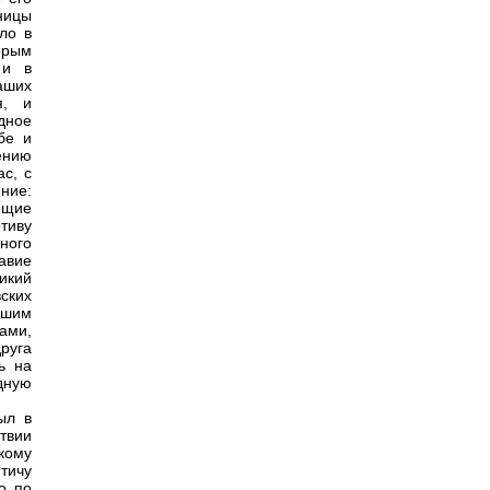
ницы
ло в
орым
 и в
аших
я, и
дное
бе и
ению
с, с
ние:
ующие
тиву
сного
авие
ликий
вских
йшим
ами,
руга
ь на
дную
ыл в
твии
кому
тичу
о по