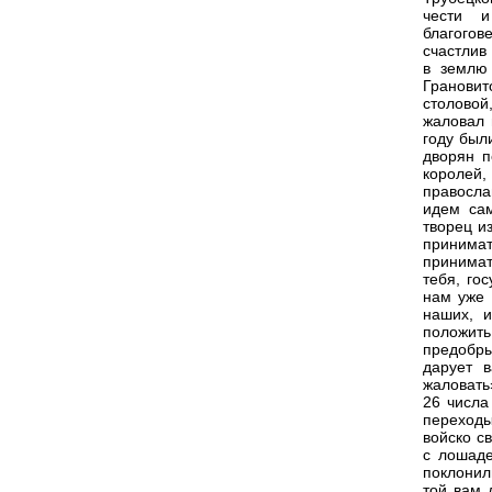
чести и
благого
счастлив
в землю
Грановит
столовой
жаловал 
году был
дворян п
королей,
правосла
идем сам
творец и
принимат
принимат
тебя, го
нам уже 
наших, 
положит
предобры
дарует 
жаловать
26 числа
переход
войско с
с лошаде
поклонил
той вам 