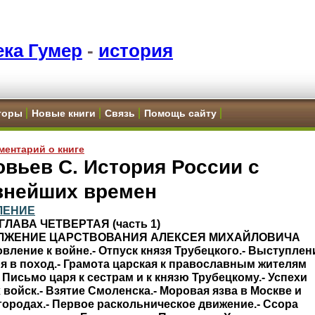
ка Гумер
-
история
торы
Новые книги
Связь
Помощь сайту
ментарий о книге
вьев С. История России с
внейших времен
ЛЕНИЕ
 ГЛАВА ЧЕТВЕРТАЯ (часть 1)
ЛЖЕНИЕ ЦАРСТВОВАНИЯ АЛЕКСЕЯ МИХАЙЛОВИЧА
вление к войне.- Отпуск князя Трубецкого.- Выступлен
я в поход.- Грамота царская к православным жителям
 Письмо царя к сестрам и к князю Трубецкому.- Успехи
 войск.- Взятие Смоленска.- Моровая язва в Москве и
городах.- Первое раскольническое движение.- Ссора