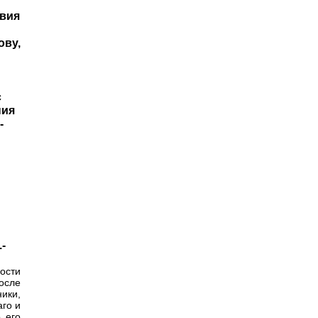
твия
ову,
с
ния
-
-
ости
после
ники,
аго и
 его