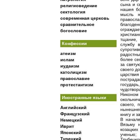
сына и с
религиоведение
нашея бо
сектология
мысль н
современная церковь
правосл
сравнительное
благоде
огражда
богословие
христиан
тщание, 
Конфессии
службу 
супротив
атеизм
радостны
более се
ислам
за святу
иудаизм
своего д
католицизм
царстви
православие
пострада
государь
протестантизм
чудотвор
Никоном
Иностранные языки
окольни
своего, 
Английский
нынешней
Французский
книгу и 
В начал
Немецкий
Вязьму 
Иврит
козацки
Японский
ученью;
Турецкий
Трубецко