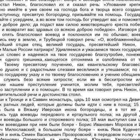
Встал Никон, благословил их и сказал речь: «Упование креп
но имейте в уме своем на господа бога и творца всего создан
ступницу, пресвятую богородицу, призывайте на помощь. Госуда
айте с усердием, а во всем том господь бог утвердит вас и поможе
е доброе дело; да подаст вам силою животворящего креста побе
 и возвратит вас здравых со всякою доброю победою». Изговоря р
х опять благословил воевод и поклонился им по обычаю; вое
ись ему в землю, и Трубецкой говорил речь: «О, всеблаженнейш
лейший отцам отец, великий государь, пресвятейший Никон, 
и Малые России патриарх! Удивляемся и ужасаемся твоих государе
ых словес и надеемся на твое государево благоутробие, понеж
и одного грешника,.кающегося отгоняема и озлобляема от т
я. Твоему пресвятому поучению, как евангельскому благовес
ю душою и с радостными слезами веселимся и утешаемся; по 
по государеву указу и по твоему благословению и учению обещаем
ю служить безо всякие хитрости; если же в бесхитростии и
нии нашем преступление учинится, молим тебя, пресветле
 о заступлении и о помощи». В то время как говорил речь Никон,
вятительской речи и достоинства стоял.
и к Троице и в Саввин монастырь, царь 10 мая осмотрел на Деви
х ратных людей, которые должны были идти с ним в поход; 15
а была в Вязьму Иверская икона богородицы, и в тот же 
ись туда воеводы передового и ертаульного полка; на другой 
и воеводы большого и сторожевого полка; 18 мая выступил сам ц
и воеводами при нем были бояре - Борис Иванович Морозов и 
ч Милославский; в большом полку бояре - князь Яков Куденет
ий и князь Семен Васильевич Прозоровский; в передовом полку - 
Иванович Одоевский да князь Федор Юрьевич Хворостини