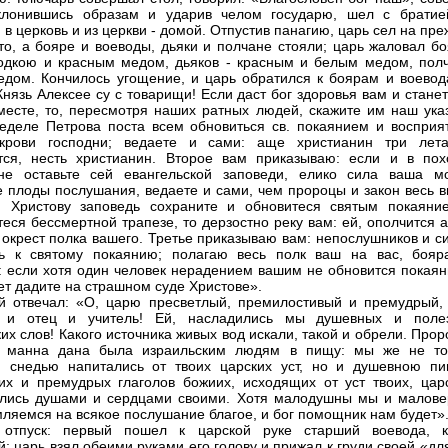
оклонившись образам и ударив челом государю, шел с братие
 в церковь и из церкви - домой. Отпустив панагию, царь сел на пр
то, а бояре и воеводы, дьяки и полчане стояли; царь жаловал бо
одкою и красным медом, дьяков - красным и белым медом, полч
дом. Кончилось угощение, и царь обратился к боярам и воевод
Князь Алексее су с товарищи! Если даст бог здоровья вам и стане
месте, то, пересмотря наших ратных людей, скажите им наш указ
еделе Петрова поста всем обновиться св. покаянием и восприя
крови господни; ведаете и сами: аще христианин три лет
тся, несть христианин. Второе вам приказываю: если и в пох
не оставьте сей евангельской заповеди, елико сила ваша мо
е плоды послушания, ведаете и сами, чем пророцы и закон весь в
 Христову заповедь сохраните и обновитеся святым покаяни
еся бессмертной трапезе, то дерзостно реку вам: ей, ополчится 
 окрест полка вашего. Третье приказываю вам: непослушников и с
ть к святому покаянию; полагаю весь полк ваш на вас, бояр
: если хотя один человек нерадением вашим не обновится покаян
вет дадите на страшном суде Христове».
й отвечал: «О, царю пресветлый, премилостивый и премудрый,
ь и отец и учитель! Ей, насладились мы душевных и поле
ких слов! Какого источника живых вод искали, такой и обрели. Про
 манна дана была израильским людям в пищу: мы же не то
ю снедью напитались от твоих царских уст, но и душевною п
их и премудрых глаголов божиих, исходящих от уст твоих, царс
лись душами и сердцами своими. Хотя малодушны мы и малове
мляемся на всякое послушание благое, и бог помощник нам будет»
 отпуск: первый пошел к царской руке старший воевода, к
й; царь взял обеими руками его голову и прижал к груди своей «дл