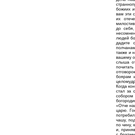
странноп
божиих и
вам эти 
их отеч
милостив
до себя
несомнен
людей бо
дадите 
полчанам
также и 
вашему о
слыша от
почитать
отговоро
боярам и
целомудри
Когда кон
стал за 
собором 
богороди
«Отче на
царю. Го
потребил
чашу, по
по чину,
и, приня
с братие