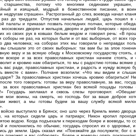
 старшинства, потому что многими сединами украшен,
вейный и изящный, мудрый в божественном писании, в воин
 и недругам страшен». Растроганный до слез, воевода начал клан
 раз до тридцати. Отпустив начальных людей, царь пошел в 
ой палаты и приказал позвать последних полчан, которые обеда
, московских дворян и жильцов, дворян и детей боярских - яросла
их из своих рук в ковшах белым медом и говорил речь: «В про
и соборы не раз, на которых были и от вас выборные, от всех го
о два человека; на соборах этих мы говорили о неправдах поль
 вы слышали это от своих выборных: так вам бы за злое гонени
вную веру и за всякую обиду к Московскому государству стоять, 
и вскоре и за всех православных христиан начнем стоять, и 
зволит и кровию нам обагриться, то мы с радостию готовы всякие
ь вас ради, православных христиан, и радость и нужду всякую б
ь вместе с вами». Полчане возопили: «Что мы видим и слыши
сударя? За православных христиан хочешь кровию обагриться! Не
после того говорить: готовы за веру православную, за вас, госу
и за всех православных христиан без всякой пощады головы 
ь!» Государь заплакал и сквозь слезы проговорил: «Обещает
е мои воины, на смерть, но господь бог за ваше доброе хот
вам живот, а мы готовы будем за вашу службу всякой мило
».
 войско выступило в Брянск; оно шло через Кремль мимо дворца
ы, на которых сидели царь и патриарх; Никон кропил проход
вятою водою. Когда подъехали к переходам бояре и воеводы, то с
й и поклонились по обычаю; государь спросил их о здоровье, и
ись до земли. Царь сказал им: «Поезжайте да послужите; бог с в
да поможет и вас соблюдет». Бояре и воеводы опять поклонилис