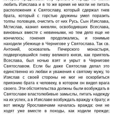
любить Изяслава и в то же время не могли не питать
расположения к Святославу, который сдержал гнев
брата, который с горстью дружины умел поразить
толпы половцев, очистить от них Русь. Сын Изяслава,
Мстислав, казнил киевлян, освободивших Всеслава,
виновных вместе с невинными, но тем дело еще не
кончилось; гонения продолжались, и гонимые
находили убежище в Чернигове у Святослава. Так св.
Антоний, основатель Печерского монастыря,
подвергнувшийся гневу великого князя, как приятель
Всеслава, был ночью взят и укрыт в Чернигове
Святославом. Если бы даже Святослав делал это
единственно из любви и уважения к святому мужу, то
Изяслав с своей стороны не мог не оскорбиться
приязнию брата к человеку, в котором он видел врага
своего. Эти обстоятельства должны были возбуждать в
Святославе властолюбивые замыслы, питать надежду
на их успех, а в Изяславе возбуждать вражду к брату; и
вот между Ярославичами началась вражда: они не
ходят уже вместе в походы, как ходили прежде;