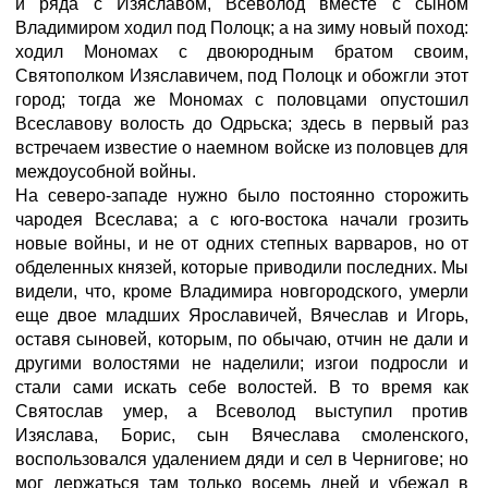
и ряда с Изяславом, Всеволод вместе с сыном
Владимиром ходил под Полоцк; а на зиму новый поход:
ходил Мономах с двоюродным братом своим,
Святополком Изяславичем, под Полоцк и обожгли этот
город; тогда же Мономах с половцами опустошил
Всеславову волость до Одрьска; здесь в первый раз
встречаем известие о наемном войске из половцев для
междоусобной войны.
На северо-западе нужно было постоянно сторожить
чародея Всеслава; а с юго-востока начали грозить
новые войны, и не от одних степных варваров, но от
обделенных князей, которые приводили последних. Мы
видели, что, кроме Владимира новгородского, умерли
еще двое младших Ярославичей, Вячеслав и Игорь,
оставя сыновей, которым, по обычаю, отчин не дали и
другими волостями не наделили; изгои подросли и
стали сами искать себе волостей. В то время как
Святослав умер, а Всеволод выступил против
Изяслава, Борис, сын Вячеслава смоленского,
воспользовался удалением дяди и сел в Чернигове; но
мог держаться там только восемь дней и убежал в