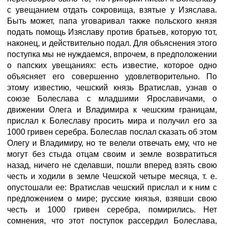
с увещанием отдать сокровища, взятые у Изяслава.
Быть может, папа уговаривал также польского князя
подать помощь Изяславу против братьев, которую тот,
наконец, и действительно подал. Для объяснения этого
поступка мы не нуждаемся, впрочем, в предположении
о папских увещаниях: есть известие, которое одно
объясняет его совершенно удовлетворительно. По
этому известию, чешский князь Вратислав, узнав о
союзе Болеслава с младшими Ярославичами, о
движении Олега и Владимира к чешским границам,
прислал к Болеславу просить мира и получил его за
1000 гривен серебра. Болеслав послал сказать об этом
Олегу и Владимиру, но те велели отвечать ему, что не
могут без стыда отцам своим и земле возвратиться
назад, ничего не сделавши, пошли вперед взять свою
честь и ходили в земле Чешской четыре месяца, т. е.
опустошали ее: Вратислав чешский прислал и к ним с
предложением о мире; русские князья, взявши свою
честь и 1000 гривен серебра, помирились. Нет
сомнения, что этот поступок рассердил Болеслава,