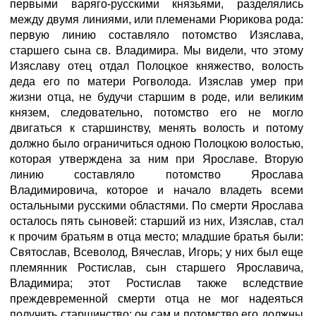
первыми варяго-русскими князьями, разделялись
между двумя линиями, или племенами Рюрикова рода:
первую линию составляло потомство Изяслава,
старшего сына св. Владимира. Мы видели, что этому
Изяславу отец отдал Полоцкое княжество, волость
деда его по матери Рогволода. Изяслав умер при
жизни отца, не будучи старшим в роде, или великим
князем, следовательно, потомство его не могло
двигаться к старшинству, менять волость и потому
должно было ограничиться одною Полоцкою волостью,
которая утверждена за ним при Ярославе. Вторую
линию составляло потомство Ярослава
Владимировича, которое и начало владеть всеми
остальными русскими областями. По смерти Ярослава
осталось пять сыновей: старший из них, Изяслав, стал
к прочим братьям в отца место; младшие братья были:
Святослав, Всеволод, Вячеслав, Игорь; у них был еще
племянник Ростислав, сын старшего Ярославича,
Владимира; этот Ростислав также вследствие
преждевременной смерти отца не мог надеяться
получить старшинство; он сам и потомство его должны