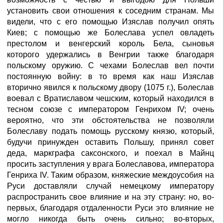
установить свои отношения к соседним странам. Мы
видели, что с его помощью Изяслав получил опять
Киев; с помощью же Болеслава успел овладеть
престолом и венгерский король Бела, сыновья
которого удержались в Венгрии также благодаря
польскому оружию. С чехами Болеслав вел почти
постоянную войну: в то время как наш Изяслав
вторично явился к польскому двору (1075 г.), Болеслав
воевал с Вратиславом чешским, который находился в
тесном союзе с императором Генрихом IV; очень
вероятно, что эти обстоятельства не позволяли
Болеславу подать помощь русскому князю, который,
будучи принужден оставить Польшу, принял совет
деда, маркграфа саксонского, и поехал в Майнц
просить заступления у врага Болеславова, императора
Генриха IV. Таким образом, княжеские междоусобия на
Руси доставляли случай немецкому императору
распространить свое влияние и на эту страну: но, во-
первых, благодаря отдаленности Руси это влияние не
могло никогда быть очень сильно; во-вторых,