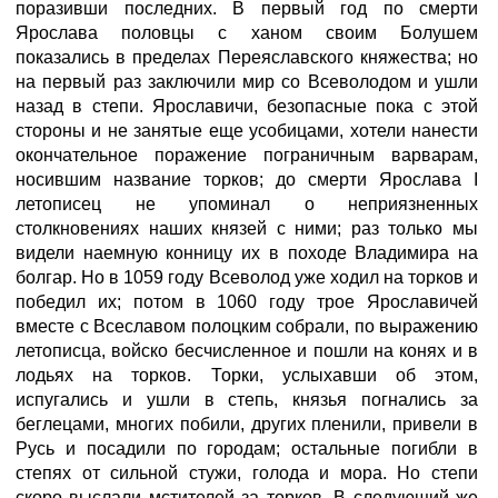
поразивши последних. В первый год по смерти
Ярослава половцы с ханом своим Болушем
показались в пределах Переяславского княжества; но
на первый раз заключили мир со Всеволодом и ушли
назад в степи. Ярославичи, безопасные пока с этой
стороны и не занятые еще усобицами, хотели нанести
окончательное поражение пограничным варварам,
носившим название торков; до смерти Ярослава I
летописец не упоминал о неприязненных
столкновениях наших князей с ними; раз только мы
видели наемную конницу их в походе Владимира на
болгар. Но в 1059 году Всеволод уже ходил на торков и
победил их; потом в 1060 году трое Ярославичей
вместе с Всеславом полоцким собрали, по выражению
летописца, войско бесчисленное и пошли на конях и в
лодьях на торков. Торки, услыхавши об этом,
испугались и ушли в степь, князья погнались за
беглецами, многих побили, других пленили, привели в
Русь и посадили по городам; остальные погибли в
степях от сильной стужи, голода и мора. Но степи
скоро выслали мстителей за торков. В следующий же