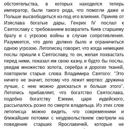
обстоятельства, в которых находился теперь
император, были такого рода, что помогли даже и
Польше высвободиться из-под его влияния. Приняв от
Изяслава богатые дары, Генрих IV послал к
Святославу с требованием возвратить Киев старшему
брату и с угрозою войны в случае сопротивления.
Разумеется, что дело должно было и ограничиться
одною угрозою. Летописец говорит, что когда немецкие
послы пришли к Святославу, то он, желая похвастать
перед ними, показал им свою казну, и будто бы послы,
увидав множество золота, серебра и дорогих тканей,
повторили старые слова Владимира Святого: "Это
ничего не значит, потому что лежит мертво: дружина
лучше, с нею можно доискаться и больше этого".
Летопись прибавляет, что богатство Святослава,
подобно богатству Езекии, царя иудейского,
рассыпалось розно по смерти владельца. Из этих слов
летописца можно видеть, что современники и
ближайшие потомки с неудовольствием смотрели на
поведение старших Ярославичей, которые не