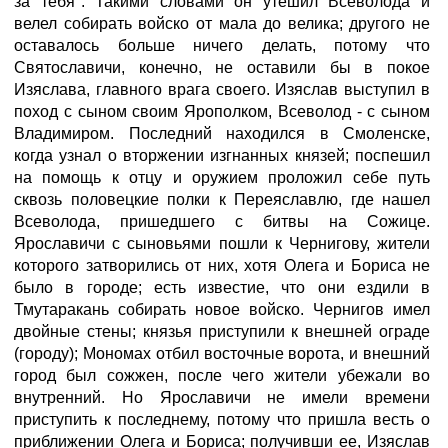
за тебя". Такими словами он утешил Всеволода и
велел собирать войско от мала до велика; другого не
оставалось больше ничего делать, потому что
Святославичи, конечно, не оставили бы в покое
Изяслава, главного врага своего. Изяслав выступил в
поход с сыном своим Ярополком, Всеволод - с сыном
Владимиром. Последний находился в Смоленске,
когда узнал о вторжении изгнанных князей; поспешил
на помощь к отцу и оружием проложил себе путь
сквозь половецкие полки к Переяславлю, где нашел
Всеволода, пришедшего с битвы на Сожице.
Ярославичи с сыновьями пошли к Чернигову, жители
которого затворились от них, хотя Олега и Бориса не
было в городе; есть известие, что они ездили в
Тмутаракань собирать новое войско. Чернигов имел
двойные стены; князья приступили к внешней ограде
(городу); Мономах отбил восточные ворота, и внешний
город был сожжен, после чего жители убежали во
внутренний. Но Ярославичи не имели времени
приступить к последнему, потому что пришла весть о
приближении Олега и Бориса; получивши ее, Изяслав