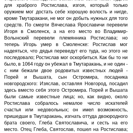
для храброго Ростислава, изгоя, который только
оружием мог достать себе хорошую волость и нигде,
кроме Тмутаракани, не мог он добыть нужных для того
средств. По смерти Вячеслава Ярославичи перевели
Игоря в Смоленск, а на его место во Владимир-
Волынский перевели племянника Ростислава; но
теперь Игорь умер в Смоленске: Ростислав мог
надеяться, что дядья переведут его туда, но этого не
последовало; Ростислав мог оскорбиться. Как бы то ни
было, в 1064 году он убежал в Тмутаракань, и не один -
с ним бежали двое родовитых известных людей -
Порей и Вышата, сын Остромира, посадника
новгородского: Изяслав, оставляя Новгород, посадил
здесь вместо себя этого Остромира. Порей и Вышата
были самые известные лица; но, как видно, около
Ростислава собралось немалое число искателей
счастья или недовольных; он имел возможность,
пришедши в Тмутаракань, изгнать оттуда двоюродного
брата своего, Глеба Святославича, и сесть на его
место. Отец Глеба, Святослав, пошел на Ростислава;