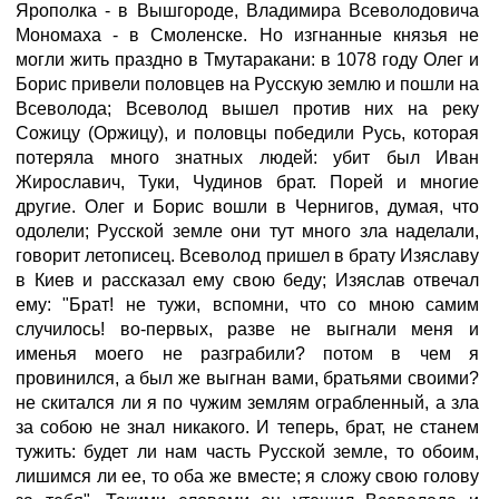
Ярополка - в Вышгороде, Владимира Всеволодовича
Мономаха - в Смоленске. Но изгнанные князья не
могли жить праздно в Тмутаракани: в 1078 году Олег и
Борис привели половцев на Русскую землю и пошли на
Всеволода; Всеволод вышел против них на реку
Сожицу (Оржицу), и половцы победили Русь, которая
потеряла много знатных людей: убит был Иван
Жирославич, Туки, Чудинов брат. Порей и многие
другие. Олег и Борис вошли в Чернигов, думая, что
одолели; Русской земле они тут много зла наделали,
говорит летописец. Всеволод пришел в брату Изяславу
в Киев и рассказал ему свою беду; Изяслав отвечал
ему: "Брат! не тужи, вспомни, что со мною самим
случилось! во-первых, разве не выгнали меня и
именья моего не разграбили? потом в чем я
провинился, а был же выгнан вами, братьями своими?
не скитался ли я по чужим землям ограбленный, а зла
за собою не знал никакого. И теперь, брат, не станем
тужить: будет ли нам часть Русской земле, то обоим,
лишимся ли ее, то оба же вместе; я сложу свою голову