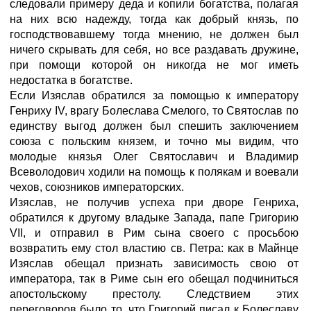
следовали примеру деда и копили богатства, полагая
на них всю надежду, тогда как добрый князь, по
господствовавшему тогда мнению, не должен был
ничего скрывать для себя, но все раздавать дружине,
при помощи которой он никогда не мог иметь
недостатка в богатстве.
Если Изяслав обратился за помощью к императору
Генриху IV, врагу Болеслава Смелого, то Святослав по
единству выгод должен был спешить заключением
союза с польским князем, и точно мы видим, что
молодые князья Олег Святославич и Владимир
Всеволодович ходили на помощь к полякам и воевали
чехов, союзников императорских.
Изяслав, не получив успеха при дворе Генриха,
обратился к другому владыке Запада, папе Григорию
VII, и отправил в Рим сына своего с просьбою
возвратить ему стол властию св. Петра: как в Майнце
Изяслав обещал признать зависимость свою от
императора, так в Риме сын его обещал подчиниться
апостольскому престолу. Следствием этих
переговоров было то, что Григорий писал к Болеславу