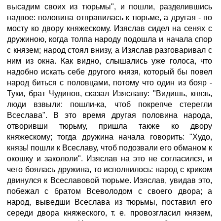
высадим своих из тюрьмы", и пошли, разделившись
надвое: половина отправилась к тюрьме, а другая - по
мосту ко двору княжескому. Изяслав сидел на сенях с
дружиною, когда толпа народу подошла и начала спор
с князем; народ стоял внизу, а Изяслав разговаривал с
ним из окна. Как видно, слышались уже голоса, что
надобно искать себе другого князя, который бы повел
народ биться с половцами, потому что один из бояр -
Туки, брат Чудинов, сказал Изяславу: "Видишь, князь,
люди взвыли: пошли-ка, чтоб покрепче стерегли
Всеслава". В это время другая половина народа,
отворивши тюрьму, пришла также ко двору
княжескому; тогда дружина начала говорить: "Худо,
князь! пошли к Всеславу, чтоб подозвали его обманом к
окошку и закололи". Изяслав на это не согласился, и
чего боялась дружина, то исполнилось: народ с криком
двинулся к Всеславовой тюрьме. Изяслав, увидав это,
побежал с братом Всеволодом с своего двора; а
народ, выведши Всеслава из тюрьмы, поставил его
середи двора княжеского, т. е. провозгласил князем,