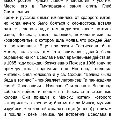
высок ростом, красив лицом и милостив к убогим.
Место его в Тмутаракани занял опять Глеб
Святославич.
Греки и русские князья избавились от храброго изгоя;
но когда нечего было бояться с юго-востока, встала
рать с северо-запада: там поднялся также потомок
изгоя, Всеслав, князь полоцкий, немилостивый на
кровопролитье, о котором шла молва, что рожден был
от волхвованья. Еще при жизни Ростислава, быть
может, пользуясь тем, что внимание дядей было
обращено на юг, Всеслав начал враждебные действия:
в 1065 году осаждал безуспешно Псков; в 1066 году, по
примеру отца, подступил под Новгород, полонил
жителей, снял колокола и у св. Софии: "Велика была
беда в тот час!" - прибавляет летописец: "и паникадила
снял!" Ярославичи - Изяслав, Святослав и Всеволод
собрали войско и пошли на Всеслава в страшные
холода. Они пришли к Минску, жители которого
затворились в крепости; братья взяли Минск, мужчин
изрубили, жен и детей отдали на щит (в плен) ратникам
и пошли к реке Немизе, где встретили Всеслава в