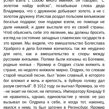
успел взять с собою много имения; он говорил: "С
золотом найду войско", позабывши слова деда
Владимира, что с дружиною добывают золото, а не с
золотом дружину. Изяслав роздал польским вельможам
богатые подарки; они подарки взяли, но помощи не
дали никакой, и даже выслали его из своей страны.
Чтоб объяснить себе это явление, мы должны бросить
взгляд на состояние западных славянских государств в
это время. Мы видели, что вмешательство Болеслава
Храброго в дела Богемии кончилось так же неудачно
для него, как и вмешательство в споры между
русскими князьями. Поляки были изгнаны из Богемии,
родные князья - Яромир и Олдрих стали княжить в
стране, но недолго княжили мирно. Олдрих, по словам
старой чешской песни, был "воин славный, в которого
бог вложил и мочь и крепость, в буйную голову дал
разум светлый". В 1012 году он выгнал Яромира, за что
- не знает ни песня, ни летопись. Императору Конраду II
не нравилось, однако, единовластие у чехов: не раз
вызывал он Олдриха к себе, и когда тот, наконец,
явился к нему, то был заточен в Регенсбург. Яромир