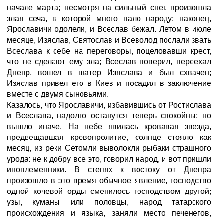
начале марта; несмотря на сильный снег, произошла
злая сеча, в которой много пало народу; наконец,
Ярославичи одолели, и Всеслав бежал. Летом в июле
месяце, Изяслав, Святослав и Всеволод послали звать
Всеслава к себе на переговоры, поцеловавши крест,
что не сделают ему зла; Всеслав поверил, переехал
Днепр, вошел в шатер Изяслава и был схвачен;
Изяслав привел его в Киев и посадил в заключение
вместе с двумя сыновьями.
Казалось, что Ярославичи, избавившись от Ростислава
и Всеслава, надолго останутся теперь спокойны; но
вышло иначе. На небе явилась кровавая звезда,
предвещавшая кровопролитие, солнце стояло как
месяц, из реки Сетомли выволокли рыбаки страшного
урода: не к добру все это, говорил народ, и вот пришли
иноплеменники. В степях к востоку от Днепра
произошло в это время обычное явление, господство
одной кочевой орды сменилось господством другой;
узы, куманы или половцы, народ татарского
происхождения и языка, заняли место печенегов,