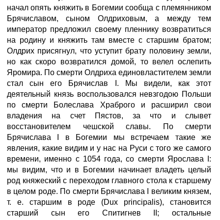
начал опять княжить в Богемии сообща с племянником
Брячиславом, сыном Олдриховым, а между тем
император предложил своему пленнику возвратиться
на родину и княжить там вместе с старшим братом;
Олдрих присягнул, что уступит брату половину земли,
но как скоро возвратился домой, то велел ослепить
Яромира. По смерти Олдриха единовластителем земли
стал сын его Брячислав I. Мы видели, как этот
деятельный князь воспользовался невзгодою Польши
по смерти Болеслава Храброго и расширил свои
владения на счет Пястов, за что и слывет
восстановителем чешской славы. По смерти
Брячислава I в Богемии мы встречаем такие же
явления, какие видим и у нас на Руси с того же самого
времени, именно с 1054 года, со смерти Ярослава I:
мы видим, что и в Богемии начинает владеть целый
род княжеский с переходом главного стола к старшему
в целом роде. По смерти Брячислава I великим князем,
т. е. старшим в роде (Dux principalis), становится
старший сын его Спитигнев II; остальные