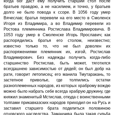
когда бог даст ему получить старший стол после
братьев правдою, а не насилием, и точно, у братьев
долго не было повода к ссоре. В 1056 году умер
Вячеслав; братья перевели на его место в Смоленск
Игоря из Владимира, а во Владимир перевели из
Ростова племянника Ростислава Владимировича. В
1053 году умер в Смоленске Игорь Ярославич; как
распорядились братья его столом, неизвестно;
известно только то, что не был доволен их
распоряжениями племянник их, изгой, Ростислав
Владимирович. Без надежды получить когда-либо
старшинство Ростислав, быть может, тяготился
всегдашнею зависимостью от дядей; он был добр на
рати, говорит летописец; его манила Тмутаракань, то
застепное приволье, где толпились остатки
разноплеменных народов, из которых храброму вождю
можно было набрать себе всегда храбрую дружину, где
княжил знаменитый Мстислав, откуда с воинственными
толпами прикавказских народов приходил он на Русь и
заставил старшего брата поделиться половиною
отцовского наследства. Заманчива была такая судьба