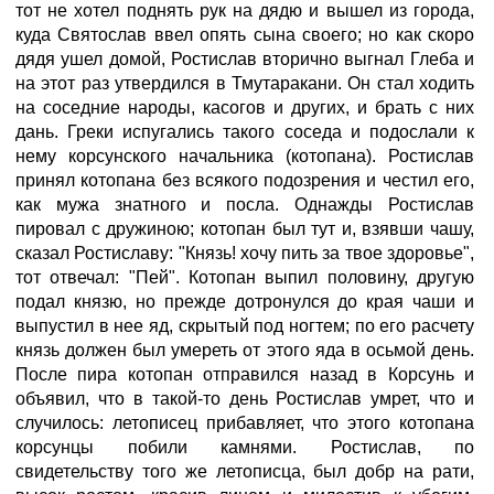
тот не хотел поднять рук на дядю и вышел из города,
куда Святослав ввел опять сына своего; но как скоро
дядя ушел домой, Ростислав вторично выгнал Глеба и
на этот раз утвердился в Тмутаракани. Он стал ходить
на соседние народы, касогов и других, и брать с них
дань. Греки испугались такого соседа и подослали к
нему корсунского начальника (котопана). Ростислав
принял котопана без всякого подозрения и честил его,
как мужа знатного и посла. Однажды Ростислав
пировал с дружиною; котопан был тут и, взявши чашу,
сказал Ростиславу: "Князь! хочу пить за твое здоровье",
тот отвечал: "Пей". Котопан выпил половину, другую
подал князю, но прежде дотронулся до края чаши и
выпустил в нее яд, скрытый под ногтем; по его расчету
князь должен был умереть от этого яда в осьмой день.
После пира котопан отправился назад в Корсунь и
объявил, что в такой-то день Ростислав умрет, что и
случилось: летописец прибавляет, что этого котопана
корсунцы побили камнями. Ростислав, по
свидетельству того же летописца, был добр на рати,