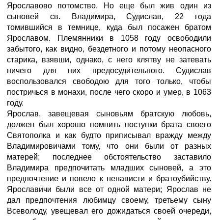
Ярославово потомство. Но еще был жив один из
сыновей св. Владимира, Судислав, 22 года
томившийся в темнице, куда был посажен братом
Ярославом. Племянники в 1058 году освободили
забытого, как видно, бездетного и потому неопасного
старика, взявши, однако, с него клятву не затевать
ничего для них предосудительного. Судислав
воспользовался свободою для того только, чтобы
постричься в монахи, после чего скоро и умер, в 1063
году.
Ярослав, завещевая сыновьям братскую любовь,
должен был хорошо помнить поступки брата своего
Святополка и как будто приписывал вражду между
Владимировичами тому, что они были от разных
матерей; последнее обстоятельство заставило
Владимира предпочитать младших сыновей, а это
предпочтение и повело к ненависти и братоубийству.
Ярославичи были все от одной матери; Ярослав не
дал предпочтения любимцу своему, третьему сыну
Всеволоду, увещевал его дожидаться своей очереди,