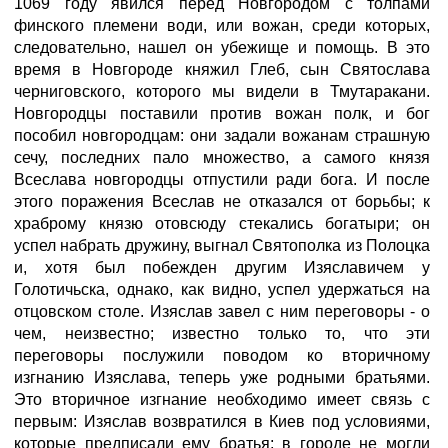
1069 году явился перед Новгородом с толпами
финского племени води, или вожан, среди которых,
следовательно, нашел он убежище и помощь. В это
время в Новгороде княжил Глеб, сын Святослава
черниговского, которого мы видели в Тмутаракани.
Новгородцы поставили против вожан полк, и бог
пособил новгородцам: они задали вожанам страшную
сечу, последних пало множество, а самого князя
Всеслава новгородцы отпустили ради бога. И после
этого поражения Всеслав не отказался от борьбы; к
храброму князю отовсюду стекались богатыри; он
успел набрать дружину, выгнал Святополка из Полоцка
и, хотя был побежден другим Изяславичем у
Голотичьска, однако, как видно, успел удержаться на
отцовском столе. Изяслав завел с ним переговоры - о
чем, неизвестно; известно только то, что эти
переговоры послужили поводом ко вторичному
изгнанию Изяслава, теперь уже родными братьями.
Это вторичное изгнание необходимо имеет связь с
первым: Изяслав возвратился в Киев под условиями,
которые предписали ему братья; в городе не могли