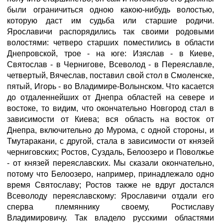
были ограничиться одною какою-нибудь волостью,
которую даст им судьба или старшие родичи.
Ярославичи распорядились так своими родовыми
волостями: четверо старших поместились в области
Днепровской, трое - на юге: Изяслав - в Киеве,
Святослав - в Чернигове, Всеволод - в Переяславле,
четвертый, Вячеслав, поставил свой стол в Смоленске,
пятый, Игорь - во Владимире-Волынском. Что касается
до отдаленнейших от Днепра областей на севере и
востоке, то видим, что окончательно Новгород стал в
зависимости от Киева; вся область на восток от
Днепра, включительно до Мурома, с одной стороны, и
Тмутаракани, с другой, стала в зависимости от князей
черниговских; Ростов, Суздаль, Белоозеро и Поволжье
- от князей переяславских. Мы сказали окончательно,
потому что Белоозеро, например, принадлежало одно
время Святославу; Ростов также не вдруг достался
Всеволоду переяславскому: Ярославичи отдали его
сперва племяннику своему, Ростиславу
Владимировичу. Так владело русскими областями