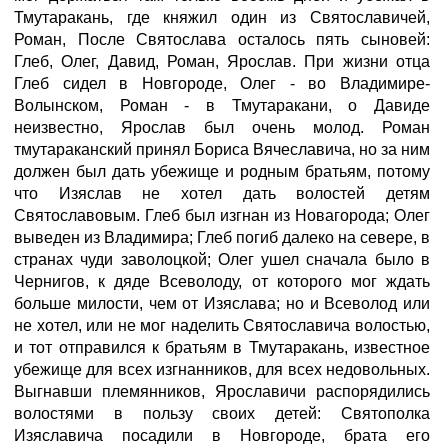
Тмутаракань, где княжил один из Святославичей,
Роман, После Святослава осталось пять сыновей:
Глеб, Олег, Давид, Роман, Ярослав. При жизни отца
Глеб сидел в Новгороде, Олег - во Владимире-
Волынском, Роман - в Тмутаракани, о Давиде
неизвестно, Ярослав был очень молод. Роман
тмутараканский принял Бориса Вячеславича, но за ним
должен был дать убежище и родным братьям, потому
что Изяслав не хотел дать волостей детям
Святославовым. Глеб был изгнан из Новагорода; Олег
выведен из Владимира; Глеб погиб далеко на севере, в
странах чуди заволоцкой; Олег ушел сначала было в
Чернигов, к дяде Всеволоду, от которого мог ждать
больше милости, чем от Изяслава; но и Всеволод или
не хотел, или не мог наделить Святославича волостью,
и тот отправился к братьям в Тмутаракань, известное
убежище для всех изгнанников, для всех недовольных.
Выгнавши племянников, Ярославичи распорядились
волостями в пользу своих детей: Святополка
Изяславича посадили в Новгороде, брата его