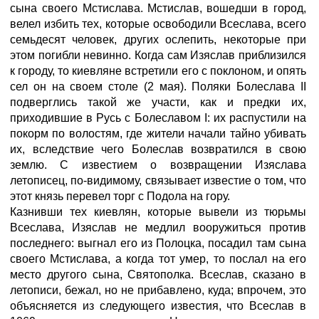
сына своего Мстислава. Мстислав, вошедши в город,
велел избить тех, которые освободили Всеслава, всего
семьдесят человек, других ослепить, некоторые при
этом погибли невинно. Когда сам Изяслав приблизился
к городу, то киевляне встретили его с поклоном, и опять
сел он на своем столе (2 мая). Поляки Болеслава II
подверглись такой же участи, как и предки их,
приходившие в Русь с Болеславом I: их распустили на
покорм по волостям, где жители начали тайно убивать
их, вследствие чего Болеслав возвратился в свою
землю. С известием о возвращении Изяслава
летописец, по-видимому, связывает известие о том, что
этот князь перевел торг с Подола на гору.
Казнивши тех киевлян, которые вывели из тюрьмы
Всеслава, Изяслав не медлил вооружиться против
последнего: выгнал его из Полоцка, посадил там сына
своего Мстислава, а когда тот умер, то послал на его
место другого сына, Святополка. Всеслав, сказано в
летописи, бежал, но не прибавлено, куда; впрочем, это
объясняется из следующего известия, что Всеслав в