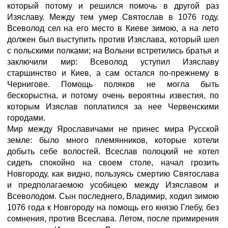
который потому и решился помочь в другой раз
Изяславу. Между тем умер Святослав в 1076 году.
Всеволод сел на его место в Киеве зимою, а на лето
должен был выступить против Изяслава, который шел
с польскими полками; на Волыни встретились братья и
заключили мир: Всеволод уступил Изяславу
старшинство и Киев, а сам остался по-прежнему в
Чернигове. Помощь поляков не могла быть
бескорыстна, и потому очень вероятны известия, по
которым Изяслав поплатился за нее Червенскими
городами.
Мир между Ярославичами не принес мира Русской
земле: было много племянников, которые хотели
добыть себе волостей. Всеслав полоцкий не хотел
сидеть спокойно на своем столе, начал грозить
Новгороду, как видно, пользуясь смертию Святослава
и предполагаемою усобицею между Изяславом и
Всеволодом. Сын последнего, Владимир, ходил зимою
1076 года к Новгороду на помощь его князю Глебу, без
сомнения, против Всеслава. Летом, после примирения