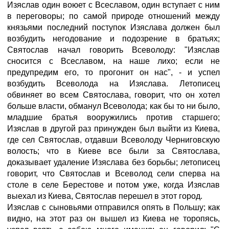
Изяслав один воюет с Всеславом, один вступает с ним
в переговоры; по самой природе отношений между
князьями последний поступок Изяслава должен был
возбудить негодование и подозрение в братьях;
Святослав начал говорить Всеволоду: "Изяслав
сносится с Всеславом, на наше лихо; если не
предупредим его, то прогонит он нас", - и успел
возбудить Всеволода на Изяслава. Летописец
обвиняет во всем Святослава, говорит, что он хотел
больше власти, обманул Всеволода; как бы то ни было,
младшие братья вооружились против старшего;
Изяслав в другой раз принужден был выйти из Киева,
где сел Святослав, отдавши Всеволоду Черниговскую
волость; что в Киеве все были за Святослава,
доказывает удаление Изяслава без борьбы; летописец
говорит, что Святослав и Всеволод сели сперва на
столе в селе Берестове и потом уже, когда Изяслав
выехал из Киева, Святослав перешел в этот город.
Изяслав с сыновьями отправился опять в Польшу; как
видно, на этот раз он вышел из Киева не торопясь,