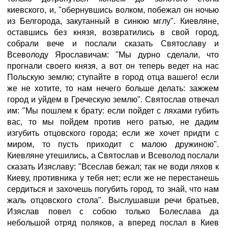
киевского, и, "обернувшись волком, побежал он ночью
из Белгорода, закутанный в синюю мглу". Киевляне,
оставшись без князя, возвратились в свой город,
собрали вече и послали сказать Святославу и
Всеволоду Ярославичам: "Мы дурно сделали, что
прогнали своего князя, а вот он теперь ведет на нас
Польскую землю; ступайте в город отца вашего! если
же не хотите, то нам нечего больше делать: зажжем
город и уйдем в Греческую землю". Святослав отвечал
им: "Мы пошлем к брату: если пойдет с ляхами губить
вас, то мы пойдем против него ратью, не дадим
изгубить отцовского города; если же хочет придти с
миром, то пусть приходит с малою дружиною".
Киевляне утешились, а Святослав и Всеволод послали
сказать Изяславу: "Всеслав бежал; так не води ляхов к
Киеву, противника у тебя нет; если же не перестанешь
сердиться и захочешь погубить город, то знай, что нам
жаль отцовского стола". Выслушавши речи братьев,
Изяслав повел с собою только Болеслава да
небольшой отряд поляков, а вперед послал в Киев