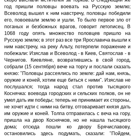
год пришли половцы воевать на Русскую землю;
Всеволод вышел к ним навстречу, половцы победили
его, повоевали землю и ушли. То было первое зло от
поганых и безбожных врагов, говорит летописец. В
1068 году опять множество половцев пришло на
Русскую землю; в этот раз все три Ярославича вышли к
ним навстречу, на реку Альту, потерпели поражение и
побежали: Изяслав и Всеволод - в Киев, Святослав - в
Чернигов. Киевляне, возвратившись в свой город,
собрали (15 сентября) вече на торгу и послали сказать
князю: "Половцы рассеялись по земле: дай нам, князь,
оружие и коней, хотим еще биться с ними". Изяслав не
послушался; тогда народ стал против тысяцкого
Коснячка: воевода городских и сельских полков, он не
умел дать им победы; теперь не принимает их стороны,
не хочет идти с ними на битву, отговаривает князя дать
им оружие и коней. Толпа отправилась с веча на гору,
пришла на двор Коснячков, но не нашла тысяцкого
дома; отсюда пошли ко двору Брячиславову,
остановились здесь подумать, сказали: "Пойдем,