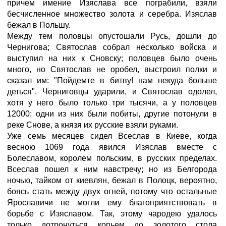
причем имение Изяслава все пограбили, взяли
бесчисленное множество золота и серебра. Изяслав
бежал в Польшу.
Между тем половцы опустошали Русь, дошли до
Чернигова; Святослав собрал несколько войска и
выступил на них к Сновску; половцев было очень
много, но Святослав не оробел, выстроил полки и
сказал им: "Пойдемте в битву! нам некуда больше
деться". Черниговцы ударили, и Святослав одолел,
хотя у него было только три тысячи, а у половцев
12000; одни из них были побиты, другие потонули в
реке Снове, а князя их русские взяли руками.
Уже семь месяцев сидел Всеслав в Киеве, когда
весною 1069 года явился Изяслав вместе с
Болеславом, королем польским, в русских пределах.
Всеслав пошел к ним навстречу; но из Белгорода
ночью, тайком от киевлян, бежал в Полоцк, вероятно,
боясь стать между двух огней, потому что остальные
Ярославичи не могли ему благоприятствовать в
борьбе с Изяславом. Так, этому чародею удалось
только дотронуться копьем до золотого стола