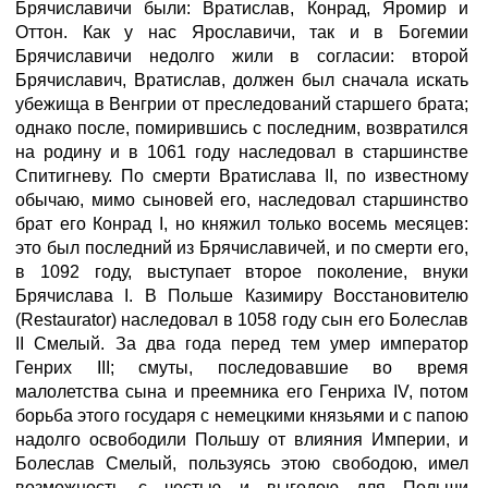
Брячиславичи были: Вратислав, Конрад, Яромир и
Оттон. Как у нас Ярославичи, так и в Богемии
Брячиславичи недолго жили в согласии: второй
Брячиславич, Вратислав, должен был сначала искать
убежища в Венгрии от преследований старшего брата;
однако после, помирившись с последним, возвратился
на родину и в 1061 году наследовал в старшинстве
Спитигневу. По смерти Вратислава II, по известному
обычаю, мимо сыновей его, наследовал старшинство
брат его Конрад I, но княжил только восемь месяцев:
это был последний из Брячиславичей, и по смерти его,
в 1092 году, выступает второе поколение, внуки
Брячислава I. В Польше Казимиру Восстановителю
(Restaurator) наследовал в 1058 году сын его Болеслав
II Смелый. За два года перед тем умер император
Генрих III; смуты, последовавшие во время
малолетства сына и преемника его Генриха IV, потом
борьба этого государя с немецкими князьями и с папою
надолго освободили Польшу от влияния Империи, и
Болеслав Смелый, пользуясь этою свободою, имел
возможность с честью и выгодою для Польши