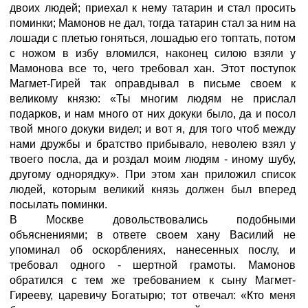
двоих людей; приехал к нему татарин и стал просить
поминки; Мамонов не дал, тогда татарин стал за ним на
лошади с плетью гоняться, лошадью его топтать, потом
с ножом в избу вломился, наконец силою взяли у
Мамонова все то, чего требовал хан. Этот поступок
Магмет-Гирей так оправдывал в письме своем к
великому князю: «Ты многим людям не прислал
подарков, и нам много от них докуки было, да и посол
твой много докуки видел; и вот я, для того чтоб между
нами дружбы и братство прибывало, неволею взял у
твоего посла, да и роздал моим людям - иному шубу,
другому однорядку». При этом хан приложил список
людей, которым великий князь должен был вперед
посылать поминки.
В Москве довольствовались подобными
объяснениями; в ответе своем хану Василий не
упоминал об оскорблениях, нанесенных послу, и
требовал одного - шертной грамоты. Мамонов
обратился с тем же требованием к сыну Магмет-
Гирееву, царевичу Богатырю; тот отвечал: «Кто меня