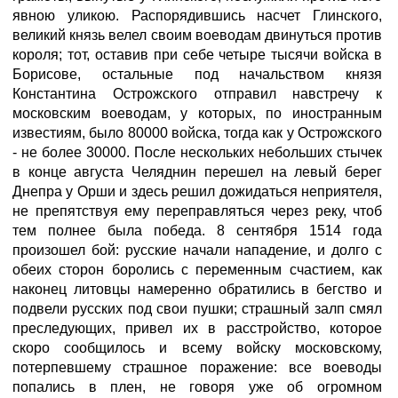
явною уликою. Распорядившись насчет Глинского,
великий князь велел своим воеводам двинуться против
короля; тот, оставив при себе четыре тысячи войска в
Борисове, остальные под начальством князя
Константина Острожского отправил навстречу к
московским воеводам, у которых, по иностранным
известиям, было 80000 войска, тогда как у Острожского
- не более 30000. После нескольких небольших стычек
в конце августа Челяднин перешел на левый берег
Днепра у Орши и здесь решил дожидаться неприятеля,
не препятствуя ему переправляться через реку, чтоб
тем полнее была победа. 8 сентября 1514 года
произошел бой: русские начали нападение, и долго с
обеих сторон боролись с переменным счастием, как
наконец литовцы намеренно обратились в бегство и
подвели русских под свои пушки; страшный залп смял
преследующих, привел их в расстройство, которое
скоро сообщилось и всему войску московскому,
потерпевшему страшное поражение: все воеводы
попались в плен, не говоря уже об огромном