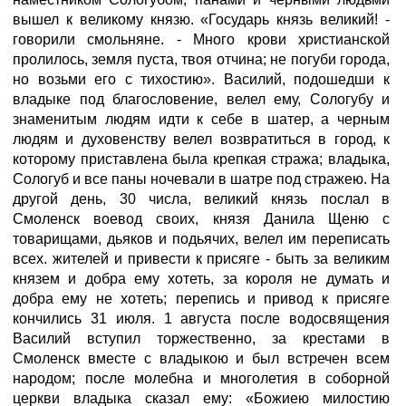
вышел к великому князю. «Государь князь великий! -
говорили смольняне. - Много крови христианской
пролилось, земля пуста, твоя отчина; не погуби города,
но возьми его с тихостию». Василий, подошедши к
владыке под благословение, велел ему, Сологубу и
знаменитым людям идти к себе в шатер, а черным
людям и духовенству велел возвратиться в город, к
которому приставлена была крепкая стража; владыка,
Сологуб и все паны ночевали в шатре под стражею. На
другой день, 30 числа, великий князь послал в
Смоленск воевод своих, князя Данила Щеню с
товарищами, дьяков и подьячих, велел им переписать
всех. жителей и привести к присяге - быть за великим
князем и добра ему хотеть, за короля не думать и
добра ему не хотеть; перепись и привод к присяге
кончились 31 июля. 1 августа после водосвящения
Василий вступил торжественно, за крестами в
Смоленск вместе с владыкою и был встречен всем
народом; после молебна и многолетия в соборной
церкви владыка сказал ему: «Божиею милостию