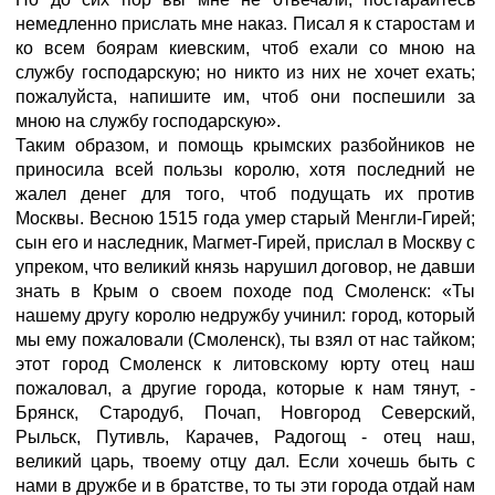
немедленно прислать мне наказ. Писал я к старостам и
ко всем боярам киевским, чтоб ехали со мною на
службу господарскую; но никто из них не хочет ехать;
пожалуйста, напишите им, чтоб они поспешили за
мною на службу господарскую».
Таким образом, и помощь крымских разбойников не
приносила всей пользы королю, хотя последний не
жалел денег для того, чтоб подущать их против
Москвы. Весною 1515 года умер старый Менгли-Гирей;
сын его и наследник, Магмет-Гирей, прислал в Москву с
упреком, что великий князь нарушил договор, не давши
знать в Крым о своем походе под Смоленск: «Ты
нашему другу королю недружбу учинил: город, который
мы ему пожаловали (Смоленск), ты взял от нас тайком;
этот город Смоленск к литовскому юрту отец наш
пожаловал, а другие города, которые к нам тянут, -
Брянск, Стародуб, Почап, Новгород Северский,
Рыльск, Путивль, Карачев, Радогощ - отец наш,
великий царь, твоему отцу дал. Если хочешь быть с
нами в дружбе и в братстве, то ты эти города отдай нам