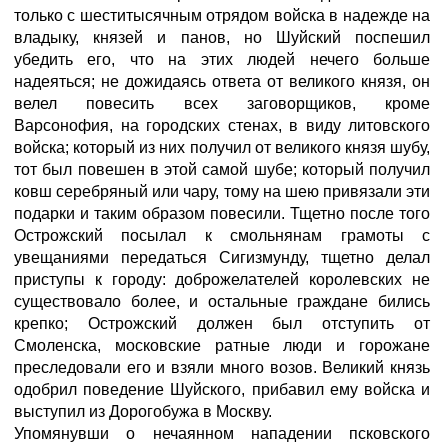
только с шеститысячным отрядом войска в надежде на
владыку, князей и панов, но Шуйский поспешил
убедить его, что на этих людей нечего больше
надеяться; не дожидаясь ответа от великого князя, он
велел повесить всех заговорщиков, кроме
Варсонофия, на городских стенах, в виду литовского
войска; который из них получил от великого князя шубу,
тот был повешен в этой самой шубе; который получил
ковш серебряный или чару, тому на шею привязали эти
подарки и таким образом повесили. Тщетно после того
Острожский посылал к смольнянам грамоты с
увещаниями передаться Сигизмунду, тщетно делал
приступы к городу: доброжелателей королевских не
существовало более, и остальные граждане бились
крепко; Острожский должен был отступить от
Смоленска, московские ратные люди и горожане
преследовали его и взяли много возов. Великий князь
одобрил поведение Шуйского, прибавил ему войска и
выступил из Дорогобужа в Москву.
Упомянувши о нечаянном нападении псковского