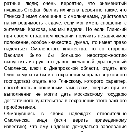
ратные люди; очень вероятно, что знаменитый
пушкарь Стефан был из их числа; вероятно также, что
Глинский имел сношения с смольнянами, действовал
на их решимость к сдаче, если мог иметь сношения с
жителями Кракова, как мы видели. Но если Глинский
при своем страстном желании получить независимое
положение, особое княжество, думал, что имеет право
надеяться Смоленского княжества, то со стороны
Василия было бы большою неосторожностию
выпустить из рук этот давно желанный, драгоценный
Смоленск, ключ к Днепровской области, отдать его
Глинскому хотя бы и с сохранением права верховного
господства) отдать его Глинскому, которого характер,
способность к обширным замыслам, энергия при их
выполнении не могли дать московскому государю
достаточного ручательства в сохранении этого важного
приобретения.
Обманувшись в своих надеждах относительно
Смоленска, видя (если верить приведенному
известию), что ему надобно дожидаться завоевания