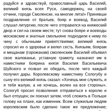
радуйся и здравствуй, православный царь Василий,
великий князь всея Руси, самодержец, на своей
отчине, городе Смоленске, на многие лета!» Принявши
поздравление от братьев, бояр и воевод, Василий
слушал литургию, после чего отправился на княжеский
двор и сел на своем месте; тут снова бояре и воеводы
московские и знатные смольняне подходили к нему по
чину с обычными приветствиями; великий князь
спросил их о здоровье и велел сесть. Князьям, боярам
и мещанам (горожанам) смоленским Василий объявил
свое жалованье, уставную грамоту, назначил им в
наместники боярина князя Василия Васильевича
Шуйского и позвал их обедать, после чего каждый
получил дары. Королевскому наместнику Сологубу и
сыну его великий князь сказал: «Хочешь мне служить, и
я тебя жалую, а не хочешь, волен на все стороны».
Сологуб просил позволения отправиться к королю и
был отпущен; он поехал затем, чтоб сложить в Польше
голову на плахе, как изменник. Всем служилым людям
королевским было сделано такое же предложение;