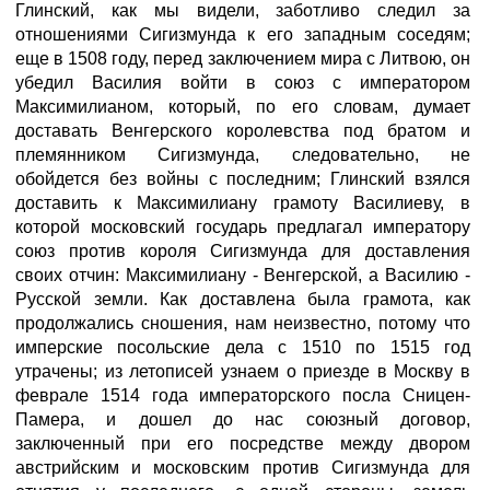
Глинский, как мы видели, заботливо следил за
отношениями Сигизмунда к его западным соседям;
еще в 1508 году, перед заключением мира с Литвою, он
убедил Василия войти в союз с императором
Максимилианом, который, по его словам, думает
доставать Венгерского королевства под братом и
племянником Сигизмунда, следовательно, не
обойдется без войны с последним; Глинский взялся
доставить к Максимилиану грамоту Василиеву, в
которой московский государь предлагал императору
союз против короля Сигизмунда для доставления
своих отчин: Максимилиану - Венгерской, а Василию -
Русской земли. Как доставлена была грамота, как
продолжались сношения, нам неизвестно, потому что
имперские посольские дела с 1510 по 1515 год
утрачены; из летописей узнаем о приезде в Москву в
феврале 1514 года императорского посла Сницен-
Памера, и дошел до нас союзный договор,
заключенный при его посредстве между двором
австрийским и московским против Сигизмунда для