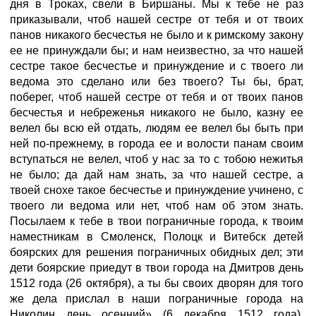
дня в Троках, свели в Биршаны. Мы к тебе не раз
приказывали, чтоб нашей сестре от тебя и от твоих
панов никакого бесчестья не было и к римскому закону
ее не принуждали бы; и нам неизвестно, за что нашей
сестре такое бесчестье и принуждение и с твоего ли
ведома это сделано или без твоего? Ты бы, брат,
поберег, чтоб нашей сестре от тебя и от твоих панов
бесчестья и небреженья никакого не было, казну ее
велел бы всю ей отдать, людям ее велел бы быть при
ней по-прежнему, в города ее и волости панам своим
вступаться не велел, чтоб у нас за то с тобою нежитья
не было; да дай нам знать, за что нашей сестре, а
твоей снохе такое бесчестье и принуждение учинено, с
твоего ли ведома или нет, чтоб нам об этом знать.
Посылаем к тебе в твои пограничные города, к твоим
наместникам в Смоленск, Полоцк и Витебск детей
боярских для решения пограничных обидных дел; эти
дети боярские приедут в твои города на Дмитров день
1512 года (26 октября), а ты бы своих дворян для того
же дела прислал в наши пограничные города на
Николин день осенний» (6 декабря 1512 года).