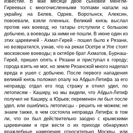
известие. В мае месяце двое сыновей Менгли-
Гиреевых с многочисленными толпами напали на
украйну, на Белев, Одоев, Воротынск, Алексин,
повоевали, взяли пленных. Великий князь выслал
против них воевод; но татары отступили с большою
добычею, а воеводы за ними не пошли. В июне один из
этих царевичей - Ахмат-Гирей - пошел было к Рязани,
но возвратился, узнав, что на реках Осетре и Упе стоят
московские воеводы; в октябре брат Ахматов, Бурнаш-
Гирей, пришел опять к Рязани и приступал к городу;
города взять не мог, но земле Рязанской много наделал
вреда и ушел с добычею. После первого нападения
великий князь положил опалу на Абдыл-Летифа за его
неправду, отдал его под стражу и отнял удел, по
летописям - Каширу, но мы видели, что Абдыл-Летиф
получил не Каширу, а Юрьев; переменен ли был после
удел, или ошиблись летописцы - решить не можем; не
знаем также, в чем состояла неправда Летифа: в том
ли, что он был действительно заодно с крымскими
царевичами и при вести о их приходе обнаружил
враждебные намерения относительно Москвы, или