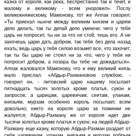
казна от короля, как река, беспрестанно так и течет, и
малому и великому - всем уноровил». Послу
великокняжескому, Мамонову, тот же Аппак говорил:
«Ты приехал нынче между великим князем и царем
дело делать, так ты делай дело умеючи: чего у тебя
царь ни попросит, ты ни за что не стой, тешь его. А не
захочешь царю дать добром, так тебе без дела назад
ехать; ведь царь у тебя силою возьмет все, что захочет;
так ты бы царю не стоял ни за что, чего у тебя ни
попросит добром, а позора бы тебе не дожидаться».
Аппак жаловался Мамонову, что и ему великий князь
мало прислал. «Абдыр-Рахмановою службою, -
говорил он, - литовский царю нашему посылает
пятнадцать тысяч золотых кроме платья, сукон и
запросов; а царицам, царевичам, сеитам, уланам,
князьям, мурзам особенно король посылает, всем
довольно; никто на короля царю за поминки не
жалуется; Абдыр-Рахману же от короля идет две
тысячи золотых кроме платья и сукон; на людей Абдыр-
Рахману еще казну, которую Абдыр-Рахман раздает от
себя царевичам, уланам, князьям и мурзам добрым