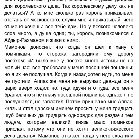
для королевского дела. Так королевскому делу как не
делаться? А ко мне сколько раз король приказывал:
отстань от московского, служи мне и приказывай, чего
от меня хочешь: все тебе дам. Но у всякого человека
слов много, а душа одна; ты, король, познакомился с
Абдыр-Рахманом и живи с ним».
Мамонов доносил, что когда он шел к хану с
поминками, то сторожа загородили ему дорогу
посохом: «И было мне у посоха много истомы не на
малый час; все требовали у меня посошной пошлины;
но я их не послушал. Когда я назад хотел идти, то меня
не пустили. Аппак же меня не выручал: дважды он к
царю вверх ходил; но, туда идучи и оттуда, все меня
бранил, что я не плачу посошной пошлины; однако я не
послушался, не заплатил. Потом пришел ко мне Аппак-
князь и стал царским именем просить у меня тридцать
шуб беличьих да тридцать однорядок для раздачи тем
людям, которым великий князь мало поминков
прислал, потому что они не хотят великокняжеского
дела делать». Мамонов отказал, тогда у него схватили