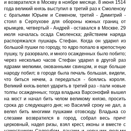
и возвратился в Москву в ноябре месяце. 8 июня 1514
года великий князь выступил в третий раз к Смоленску
с братьями Юрьем и Семеном, третий - Димитрий -
стоял в Серпухове для обороны южных границ от
крымцев, четвертый - Андрей - оставался в Москве. 29
июля началась осада Смоленска; действием наряда
распоряжался пушкарь Стефан. Когда он ударил из
большой пушки по городу, то ядро попало в крепостную
пушку, ту разорвало, и много осажденных было побито;
через несколько часов Стефан ударил в другой раз
ядрами мелкими, окованными свинцом, и еще больше
народу побил; в городе была печаль большая, видели,
что биться нечем, а передаться - боялись короля.
Великий князь велел ударить в третий раз - пали новые
толпы осажденных; тогда владыка Варсонофий вышел
на мост и начал бить челом великому князю, просить
срока до следующего дня; но Василий сроку не дал, а
велел бить многими пушками отовсюду. Владыка со
слезами возвратился в город, собрал весь причт
церковный, надел ризы, взял крест, иконы и вместе с
наместником Сологубом, панами и черными людьми