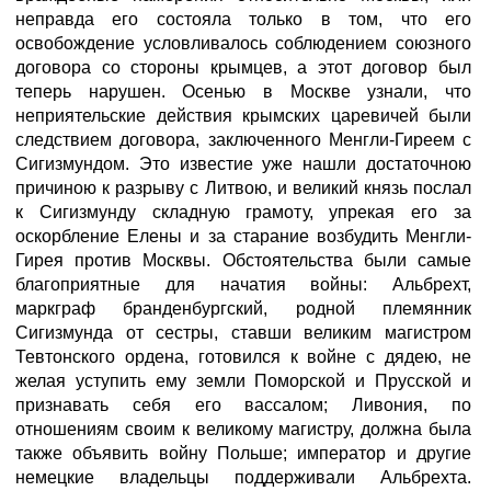
неправда его состояла только в том, что его
освобождение условливалось соблюдением союзного
договора со стороны крымцев, а этот договор был
теперь нарушен. Осенью в Москве узнали, что
неприятельские действия крымских царевичей были
следствием договора, заключенного Менгли-Гиреем с
Сигизмундом. Это известие уже нашли достаточною
причиною к разрыву с Литвою, и великий князь послал
к Сигизмунду складную грамоту, упрекая его за
оскорбление Елены и за старание возбудить Менгли-
Гирея против Москвы. Обстоятельства были самые
благоприятные для начатия войны: Альбрехт,
маркграф бранденбургский, родной племянник
Сигизмунда от сестры, ставши великим магистром
Тевтонского ордена, готовился к войне с дядею, не
желая уступить ему земли Поморской и Прусской и
признавать себя его вассалом; Ливония, по
отношениям своим к великому магистру, должна была
также объявить войну Польше; император и другие
немецкие владельцы поддерживали Альбрехта.