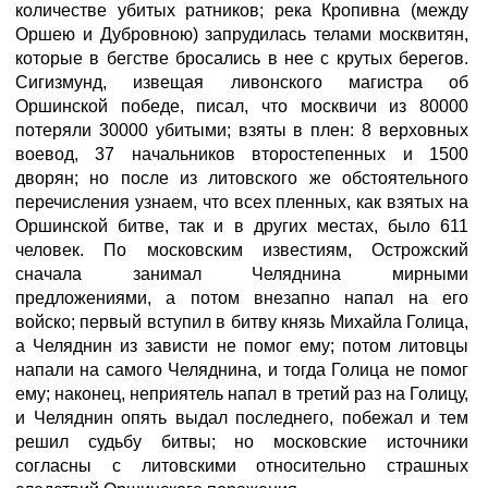
количестве убитых ратников; река Кропивна (между
Оршею и Дубровною) запрудилась телами москвитян,
которые в бегстве бросались в нее с крутых берегов.
Сигизмунд, извещая ливонского магистра об
Оршинской победе, писал, что москвичи из 80000
потеряли 30000 убитыми; взяты в плен: 8 верховных
воевод, 37 начальников второстепенных и 1500
дворян; но после из литовского же обстоятельного
перечисления узнаем, что всех пленных, как взятых на
Оршинской битве, так и в других местах, было 611
человек. По московским известиям, Острожский
сначала занимал Челяднина мирными
предложениями, а потом внезапно напал на его
войско; первый вступил в битву князь Михайла Голица,
а Челяднин из зависти не помог ему; потом литовцы
напали на самого Челяднина, и тогда Голица не помог
ему; наконец, неприятель напал в третий раз на Голицу,
и Челяднин опять выдал последнего, побежал и тем
решил судьбу битвы; но московские источники
согласны с литовскими относительно страшных