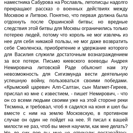
наместника Сабурова на Рославль, летописцы надолго
прекращают рассказ о военных действиях между
Москвою и Литвою. Понятно, что первая должна была
отдохнуть после Оршинской битвы; но вредные
следствия этой битвы для Москвы ограничились только
потерею людей, потому что король не мог извлечь из
нее для себя никакой пользы, не мог даже возвратить
себе Смоленска, приобретение и удержание которого
для Василия служили достаточным вознаграждением
за все потери. Письмо киевского воеводы Андрея
Немировича литовской Раде объяснит нам эту
невозможность для Сигизмунда вести деятельную
успешную войну, пользоваться своими победами.
«Крымский царевич Алп-Салтан, сын Магмет-Гиреев,
прислал ко мне с известием, - пишет Немирович, - что
он со всеми людьми своими уже на этой стороне реки
Тясмина, и требовал, чтоб я садился на коня и шел бы
вместе с ним на землю Московскую, в противном
случае он один не пойдет на нее. Я писал к вашей
милости не раз, чтоб вы меня научили, как мне делать?
Но до сих пор вы мне не отвечали; постарайтесь