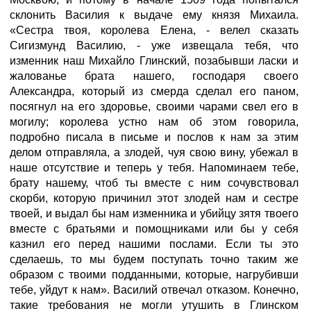
склонить Василия к выдаче ему князя Михаила.
«Сестра твоя, королева Елена, - велел сказать
Сигизмунд Василию, - уже извещала тебя, что
изменник наш Михайло Глинский, позабывши ласки и
жалованье брата нашего, господаря своего
Александра, который из смерда сделал его паном,
посягнул на его здоровье, своими чарами свел его в
могилу; королева устно нам об этом говорила,
подробно писала в письме и послов к нам за этим
делом отправляла, а злодей, чуя свою вину, убежал в
наше отсутствие и теперь у тебя. Напоминаем тебе,
брату нашему, чтоб ты вместе с ним сочувствовал
скорби, которую причинил этот злодей нам и сестре
твоей, и выдал бы нам изменника и убийцу зятя твоего
вместе с братьями и помощниками или бы у себя
казнил его перед нашими послами. Если ты это
сделаешь, то мы будем поступать точно таким же
образом с твоими подданными, которые, нагрубивши
тебе, уйдут к нам». Василий отвечал отказом. Конечно,
такие требования не могли утушить в Глинском