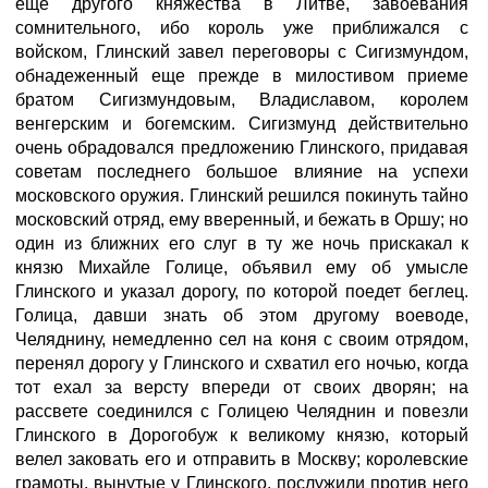
еще другого княжества в Литве, завоевания
сомнительного, ибо король уже приближался с
войском, Глинский завел переговоры с Сигизмундом,
обнадеженный еще прежде в милостивом приеме
братом Сигизмундовым, Владиславом, королем
венгерским и богемским. Сигизмунд действительно
очень обрадовался предложению Глинского, придавая
советам последнего большое влияние на успехи
московского оружия. Глинский решился покинуть тайно
московский отряд, ему вверенный, и бежать в Оршу; но
один из ближних его слуг в ту же ночь прискакал к
князю Михайле Голице, объявил ему об умысле
Глинского и указал дорогу, по которой поедет беглец.
Голица, давши знать об этом другому воеводе,
Челяднину, немедленно сел на коня с своим отрядом,
перенял дорогу у Глинского и схватил его ночью, когда
тот ехал за версту впереди от своих дворян; на
рассвете соединился с Голицею Челяднин и повезли
Глинского в Дорогобуж к великому князю, который
велел заковать его и отправить в Москву; королевские
грамоты, вынутые у Глинского, послужили против него