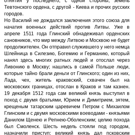
отнятия у последнего, с одной стороны, земель
Тевтонского ордена, с другой - Киева и прочих русских
городов.
Но Василий не дождался заключения этого союза для
начатия военных действий против Литвы. Уже в
апреле 1511 года Глинский обнадеживал орденских
сановников, что мир между Литвою и Москвою не будет
продолжителен. Он отправил служившего у него немца
Шлейница в Силезию, Богемию и Германию, который
нанял здесь многих ратных людей и отослал через
Ливонию в Москву; нашлись в самой Польше люди,
которые тайно брали деньги от Глинского; один из них,
Лада, чех, житель краковский, схвачен был на
московских границах, отослан в Краков и там казнен.
19 декабря 1512 года сам великий князь выступил в
поход с двумя братьями, Юрием и Димитрием, зятем,
крещеным татарским царевичем Петром с Михаилом
Глинским и с двумя московскими воеводами - князьями
Данилом Щенею и Репнею-Оболенским; целию похода
был Смоленск. Шесть недель стояли под городом,
назначили приступ: великий князь дал псковским