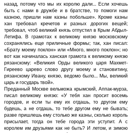
назад, потому что мы их королю дали... Если хочешь
быть с нами в дружбе и в братстве, то помоги нам
казною, пришли нам казны побольше». Кроме казны
хан требовал кречетов и разных дорогих вещей;
требовал, чтоб великий князь отпустил в Крым Абдыл-
Летифа. В грамотах к великому князю московскому
сохранялись еще приличные формы; так, хан писал:
«Брату моему поклон» или «Много, много поклон»; но
вот как начиналась ханская грамота к великому князю
рязанскому: «Великия Орды великого царя Махмет-
Гиреево царево слово другу моему и становитину,
рязанскому Ивану, князю, ведомо было... Мы, великий
царь и государь твой».
Преданный Москве вельможа крымский, Аппак-мурза,
писал великому князю: «У тебя хан просит восемь
городов, и если ты ему их отдашь, то другом ему
будешь, а не отдашь, то тебе другом ему не бывать;
разве пришлешь ему столько же казны, сколько король
присылает, тогда он тебе города эти уступит. А с
королем им друзьями как не быть? И летом, и зимою