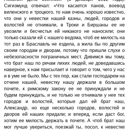
Сигизмунд отвечал: «Что касается панов, воевод
виленского и троцкого, то нам очень хорошо известно,
что они у невестки нашей казны, людей, городов и
волостей не отнимали, в Троки и Биршаны ее не
увозили и бесчестья ей никакого не наносили; они
только сказали ей с нашего ведома, чтоб ее милость на
тот раз в Браславль не ездила, а жила бы по другим
своим городам и дворам, потому что пришли слухи о
небезопасности пограничных мест. Дивимся мы тому,
что брат наш по речам лихих людей, не доведавшись
наверное, к нам присылает и говорит о том, чего у нас
и в уме не было. Мы с тех пор, как стали господарем на
отчине нашей, невестку нашу держали в большом
почете, к римскому закону ее не принуждали и не
будем принуждать, и не только не отнимали у нее тех
городов и волостей, которые дал ей брат наш,
Александр, но еще несколько городов, волостей и
дворов ей наших придали; и вперед, если даст бог,
хотим ее милость держать в почете. А чтоб брат наш
мог лучше увериться, поезжай ты, посол, к невестке