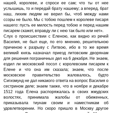
нашей, королеве, и спроси ее сам; что ты от нее
услышишь, то и передай брату нашему; а вперед, брат
наш, лихим людям не верил бы, чтоб между нами
ссоры не было. Мы с тобою пошлем к королеве писаря
нашего: пусть ее милость перед тобою и перед нашим
писарем скажет, вправду ли с нею так было или нет».
Слух о происшествии с Еленою, как видно из речей
Василия, не был еще, по его мнению, решительною
причиною к разрыву с Литвою, ибо в то же время
великий князь назначал приезд литовским дворянам
для решения пограничных дел на 6 декабря. Не знаем,
ездил ли московский посол с королевским писарем к
Елене и что она им сказала; знаем, что после
московское правительство жаловалось, будто
Сигизмунд не дал никакого ответа на вопрос Василия о
сестрином деле; знаем также, что в ноябре и декабре
1512 года Елена распоряжалась в своих жмудских
волостях, принимала жалобы от обиженных,
приказывала тиунам своим и наместникам об
удовлетворении. Но скоро пришло в Москву другое