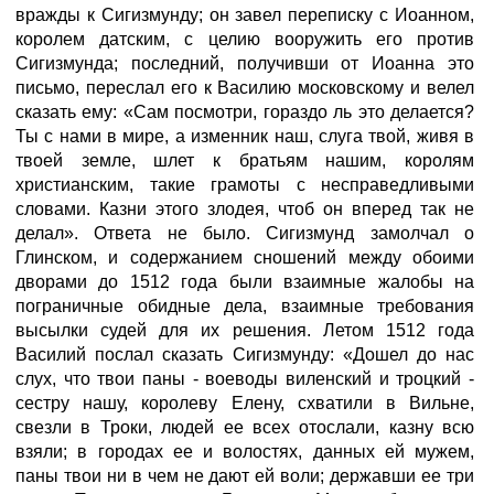
вражды к Сигизмунду; он завел переписку с Иоанном,
королем датским, с целию вооружить его против
Сигизмунда; последний, получивши от Иоанна это
письмо, переслал его к Василию московскому и велел
сказать ему: «Сам посмотри, гораздо ль это делается?
Ты с нами в мире, а изменник наш, слуга твой, живя в
твоей земле, шлет к братьям нашим, королям
христианским, такие грамоты с несправедливыми
словами. Казни этого злодея, чтоб он вперед так не
делал». Ответа не было. Сигизмунд замолчал о
Глинском, и содержанием сношений между обоими
дворами до 1512 года были взаимные жалобы на
пограничные обидные дела, взаимные требования
высылки судей для их решения. Летом 1512 года
Василий послал сказать Сигизмунду: «Дошел до нас
слух, что твои паны - воеводы виленский и троцкий -
сестру нашу, королеву Елену, схватили в Вильне,
свезли в Троки, людей ее всех отослали, казну всю
взяли; в городах ее и волостях, данных ей мужем,
паны твои ни в чем не дают ей воли; державши ее три