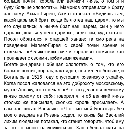
больше почтит, король или великий князь, о том я и
буду больше хлопотать». Мамонов отправился к брату
ханскому, Ахмат-Гирею; Ахмат отвечал: «Видишь сам,
какой царь мой брат; когда был отец наш царем, то мы
его слушались; а нынче брат наш царем, сын у него
царь же, князья у него цари же, водят им, куда хотят».
Посол обратился к старшей ханше; та смотрела на
поведение Магмет-Гирея с своей точки зрения и
отвечала: «Великокняжеские и королевы поминки хан
пропивает с своими любимыми женами».
Богатырь-царевич обещал хлопотать о том, кто его
больше почтит; король, как видно, почтил его больше, и
Богатырь в 1516 году опустошил рязанскую украйну.
Когда посол жаловался на это доброхоту московскому,
мурзе Аппаку, тот отвечал: «Все это делается великому
князю самому от себя: говорил я, чтоб великий князь
столько же присылал, сколько король присылает». А
сам хан писал Василию: «Что сын мой Богатырь без
моего ведома на Рязань ходил, то князь бы Василий
лихим людям не потакал, кто станет говорить, чтоб ему
за то со мною раздружиться». Хан обещал идти на