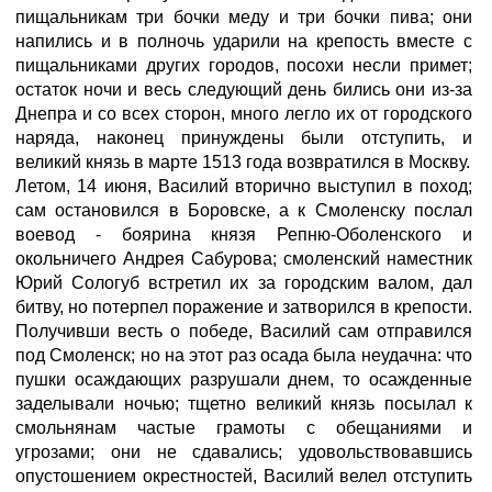
пищальникам три бочки меду и три бочки пива; они
напились и в полночь ударили на крепость вместе с
пищальниками других городов, посохи несли примет;
остаток ночи и весь следующий день бились они из-за
Днепра и со всех сторон, много легло их от городского
наряда, наконец принуждены были отступить, и
великий князь в марте 1513 года возвратился в Москву.
Летом, 14 июня, Василий вторично выступил в поход;
сам остановился в Боровске, а к Смоленску послал
воевод - боярина князя Репню-Оболенского и
окольничего Андрея Сабурова; смоленский наместник
Юрий Сологуб встретил их за городским валом, дал
битву, но потерпел поражение и затворился в крепости.
Получивши весть о победе, Василий сам отправился
под Смоленск; но на этот раз осада была неудачна: что
пушки осаждающих разрушали днем, то осажденные
заделывали ночью; тщетно великий князь посылал к
смольнянам частые грамоты с обещаниями и
угрозами; они не сдавались; удовольствовавшись
опустошением окрестностей, Василий велел отступить