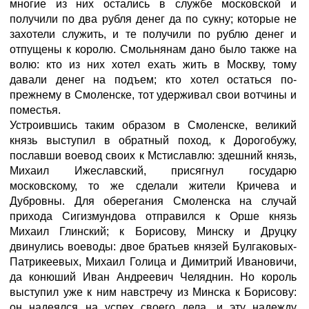
многие из них остались в службе московской и
получили по два рубля денег да по сукну; которые не
захотели служить, и те получили по рублю денег и
отпущены к королю. Смольнянам дано было также на
волю: кто из них хотел ехать жить в Москву, тому
давали денег на подъем; кто хотел остаться по-
прежнему в Смоленске, тот удерживал свои вотчины и
поместья.
Устроившись таким образом в Смоленске, великий
князь выступил в обратный поход, к Дорогобужу,
пославши воевод своих к Мстиславлю: здешний князь,
Михаил Ижеславский, присягнул государю
московскому, то же сделали жители Кричева и
Дубровны. Для оберегания Смоленска на случай
прихода Сигизмундова отправился к Орше князь
Михаил Глинский; к Борисову, Минску и Друцку
двинулись воеводы: двое братьев князей Булгаковых-
Патрикеевых, Михаил Голица и Димитрий Ивановичи,
да конюший Иван Андреевич Челяднин. Но король
выступил уже к ним навстречу из Минска к Борисову:
он надеялся на успех своего дела, и эту надежду