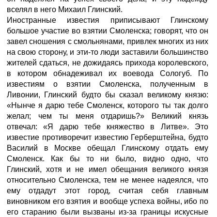
вселял в него Михаил Глинский.
Иностранные известия приписывают Глинскому
большое участие во взятии Смоленска; говорят, что он
завел сношения с смольнянами, привлек многих из них
на свою сторону, и эти-то люди заставили большинство
жителей сдаться, не дожидаясь прихода королевского,
в котором обнадеживал их воевода Сологуб. По
известиям о взятии Смоленска, полученным в
Ливонии, Глинский будто бы сказал великому князю:
«Нынче я дарю тебе Смоленск, которого ты так долго
желал; чем ты меня отдаришь?» Великий князь
отвечал: «Я дарю тебе княжество в Литве». Это
известие противоречит известию Герберштейна, будто
Василий в Москве обещал Глинскому отдать ему
Смоленск. Как бы то ни было, видно одно, что
Глинский, хотя и не имел обещания великого князя
относительно Смоленска, тем не менее надеялся, что
ему отдадут этот город, считая себя главным
виновником его взятия и вообще успеха войны, ибо по
его старанию были вызваны из-за границы искусные