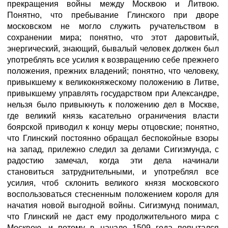
прекращения войны между Москвою и Литвою.
Понятно, что пребывание Глинского при дворе
московском не могло служить ручательством в
сохранении мира; понятно, что этот даровитый,
энергический, знающий, бывалый человек должен был
употреблять все усилия к возвращению себе прежнего
положения, прежних владений; понятно, что человеку,
привыкшему к великокняжескому положению в Литве,
привыкшему управлять государством при Александре,
нельзя было привыкнуть к положению дел в Москве,
где великий князь касательно ограничения власти
боярской приводил к концу меры отцовские; понятно,
что Глинский постоянно обращал беспокойные взоры
на запад, прилежно следил за делами Сигизмунда, с
радостию замечал, когда эти дела начинали
становиться затруднительными, и употреблял все
усилия, чтоб склонить великого князя московского
воспользоваться стесненным положением короля для
начатия новой выгодной войны. Сигизмунд понимал,
что Глинский не даст ему продолжительного мира с
Москвою, и потому в начале 1509 года попытался