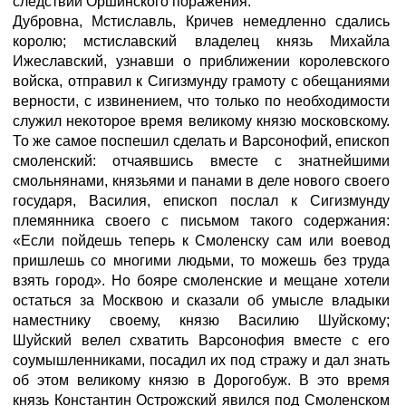
следствий Оршинского поражения.
Дубровна, Мстиславль, Кричев немедленно сдались
королю; мстиславский владелец князь Михайла
Ижеславский, узнавши о приближении королевского
войска, отправил к Сигизмунду грамоту с обещаниями
верности, с извинением, что только по необходимости
служил некоторое время великому князю московскому.
То же самое поспешил сделать и Варсонофий, епископ
смоленский: отчаявшись вместе с знатнейшими
смольнянами, князьями и панами в деле нового своего
государя, Василия, епископ послал к Сигизмунду
племянника своего с письмом такого содержания:
«Если пойдешь теперь к Смоленску сам или воевод
пришлешь со многими людьми, то можешь без труда
взять город». Но бояре смоленские и мещане хотели
остаться за Москвою и сказали об умысле владыки
наместнику своему, князю Василию Шуйскому;
Шуйский велел схватить Варсонофия вместе с его
соумышленниками, посадил их под стражу и дал знать
об этом великому князю в Дорогобуж. В это время
князь Константин Острожский явился под Смоленском