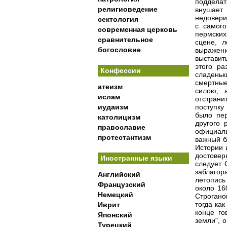
подделат
религиоведение
внушает 
недовери
сектология
с самог
современная церковь
пермских
сравнительное
сцене, л
богословие
выражени
выставит
этого ра
Конфессии
сладеньк
смертные
атеизм
силою, 
ислам
отстрани
иудаизм
поступку
было пер
католицизм
другого 
православие
официаль
протестантизм
важный б
Истории 
достовер
Иностранные языки
следует 
заблагор
Английский
летопись
Французский
около 16
Немецкий
Строгано
тогда ка
Иврит
конце го
Японский
земли", 
Турецкий