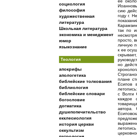
ее около
социология
Иоанновы
философия
сию дейс
году г. 
художественная
показан
литература
Карамзин
Школьная литература
так по и
экономика и менеджмент
несмотря
просто, 
юмор
личную п
языкознание
к ее осу
скрывае
Теология
руководс
но дейст
апокрифы
хроноло
Строгано
апологетика
плане ст
библейские толкования
Есипов 
библиология
летопись
библейские словари
с Волги 
каждое 
богословие
товарищ
догматика
автора.
душепопечительство
Есиповск
екклесиология
предложе
выражен
история церкви
летопись
оккультизм
церковн
патрология