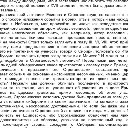
ства между инородцами, что и заставляет нас относить эту летопи
мере ко второй половине XVII столетия; может быть, даже она и
ставлена".
сравнивавший летописи Есипова и Строгановскую, согласится с н
в о способе изложения событий в обеих, отзыв, который мы наход
ании г. Небольсина, мог произойти не иначе как вследствие как
лучайного смешения автором обеих летописей, принятия одной вм
иначе невозможно объяснить, как, например, автор позволил 
 что летопись Есипова излагает происшествия просто, внятно,
 на ученость! Стоит только заглянуть в главу III, VI, VIII, чтоб при
нному нами предположению о смешении автором обеих летопи
это не претензия на ученость, говоря о Сибири, толковать об Ит
 Кучуме, наполнять целую главу толками о Моисее? И можно ли н
дь подобное в Строгановской летописи? Перед нами две летоп
ель одной обнаруживает явное пристрастие к своему герою Ермаку
алчивает о призвании его Строгановыми; составитель др
вает события на основании источников несомненных, именно цар
 и приводит вполне эти грамоты-которого из двоих мы до
есть? Неужели мы должны обличать последнего в пристраст
вым за то только, что он упоминает об участии их в деле Ерм
аясь на царских грамотах, прямо говорящих об этом учас
ельно, Строгановская летопись должна быть предпочтена всем др
м летописям сибирским по своим источникам, по согласию изве
источниками, неоспоримо достоверными. Но если бы даже мы 
ачения источников Строгановской летописи, то и тогда мы должны
очесть ее Есиповской, ибо Строгановская объясняет нам явл
довлетворительным образом, указывая на постепенный ход, с
: колонизуется страна, соседняя с Сибирью; колонизатора