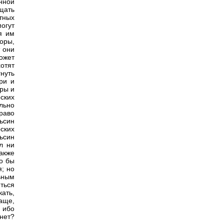
нной
щать
тных
огут
я им
оры,
т они
ожет
отят
нуть
ри и
оры и
ских
льно
раво
ьсин
ских
льсин
л ни
акже
о бы
; но
ьным
ться
кать,
чаще,
 ибо
 нет?