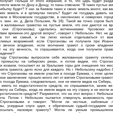
получит Польша от этого избрания, и то, что царь будет разда
ляхте земли по Дону и Донцу, то паны отвечали: "В таких пустых з
рибытку будет? У нас за Киевом таких и своих земель много; как в
ких земель и в артикулах писать? Будет ли государь давать н
мли в Московском государстве, в смоленских и северских город
рх. мин. ин. д. Дела Польские, № 18). Такой же точно сором был
 в жалованных грамотах на пустые земли, что они даются на вр
 они (Строгановы) сделались вотчинниками Чусовских зе
твии времени-это другой вопрос",-говорит г. Небольсин. Нет, не д
 а тот же самый, и так легко нельзя отделываться от важ
олимых возражений: если Строгановы не получили при Иоанн
в вечное владение, если молчание грамот о сроке владени
т на эту вечность, то спрашивается, когда они получили прав
ладение?
году Строгановы выпросили себе жалованную грамоту селить
ь промыслы на сибирских реках, и потом видим, что Строган
и козаков, посылают их за Уральские горы для очищения тех мест
взята грамота,-дело ясно для каждого. Но г. Небольсину надобно
, что Строгановы не имели участия в походе Ермака; с этою цели
акое заключение: прошло много лет от взятия Строгановыми грамо
о похода Ермака, следовательно, они не имели видов на Сибирь, 
 иметь по недостаточности средств; но спрашивается, зачем же
амоту на Сибирь, когда не имели видов на эту страну и не могли 
достаточности средств? Разумеется, что на этот вопрос г. Небольс
ета. Потом г. Небольсин пытается отвергнуть возможность при
 Строгановыми и говорит: "Могли ли честные, набожные 
вы, усердные слуги царя, к обреченным судьей-государем см
осылать ласковую грамоту? Могла ли умным промышленн