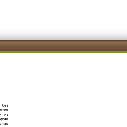
 без
ятся
ю из
орую
ление