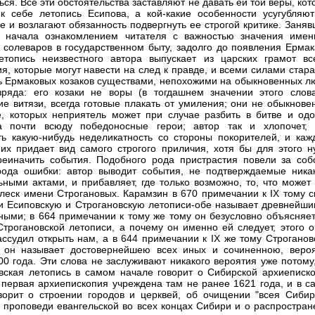
ься. Все эти обстоятельства заставляют не давать ей той веры, ко
к себе летопись Есипова, а кой-какие особенности усугубляют
е и возлагают обязанность подвергнуть ее строгой критике. Заня
о начала ознакомлением читателя с важностью значения имен
 солеваров в государственном быту, задолго до появления Ермак
етопись неизвестного автора выпускает из царских грамот вс
я, которые могут навести на след к правде, и всеми силами стар
ь Ермаковых козаков существами, непохожими на обыкновенных л
зряда: его козаки не воры (в тогдашнем значении этого слова
ие витязи, всегда готовые плакать от умиления; они не обыкнове
, которых неприятель может при случае разбить в битве и одо
а почти всюду победоносные герои; автор так и хлопочет, 
ть какую-нибудь неделикатность со стороны покорителей, и каж
 их придает вид самого строгого приличия, хотя бы для этого н
еиначить события. Подобного рода пристрастия повели за соб
рода ошибки: автор выводит события, не подтверждаемые ника
ными актами, и прибавляет, где только возможно, то, что может 
леск имени Строгановых. Карамзин в 670 примечании к IX тому с
и Есиповскую и Строгановскую летописи-обе называет древнейши
ными; в 664 примечании к тому же тому он безусловно объясняет,
Строгановской летописи, а почему он именно ей следует, этого о
ассудил открыть нам, а в 644 примечании к IX же тому Строганов
 он называет достовернейшею всех иных и сочиненною, вероя
00 года. Эти слова не заслуживают никакого вероятия уже потому
вская летопись в самом начале говорит о Сибирской архиеписко
к первая архиепископия учреждена там не ранее 1621 года, и в с
ворит о строении городов и церквей, об очищении "всея Сибир
о проповеди евангельской во всех концах Сибири и о распростран