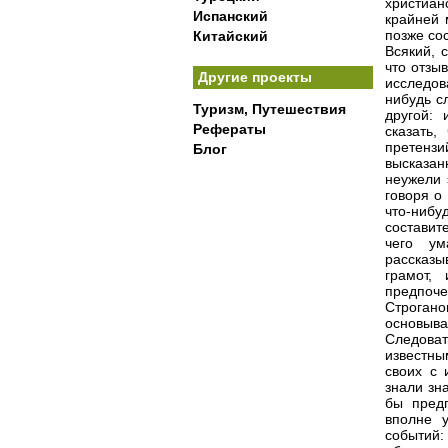
христиан
Испанский
крайней 
позже со
Китайский
Всякий, 
что отзы
Другие проекты
исследов
нибудь с
Туризм, Путешествия
другой: 
Рефераты
сказать,
претензий
Блог
высказа
неужели 
говоря о
что-нибу
составит
чего ум
рассказы
грамот,
предпоч
Строгано
основыв
Следоват
известны
своих с 
знали зн
бы предп
вполне у
событий