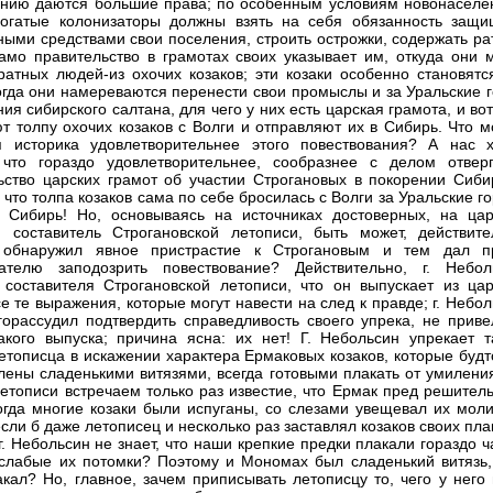
нию даются большие права; по особенным условиям новонаселе
огатые колонизаторы должны взять на себя обязанность защи
ными средствами свои поселения, строить острожки, содержать ра
амо правительство в грамотах своих указывает им, откуда они м
ратных людей-из охочих козаков; эти козаки особенно становятс
огда они намереваются перенести свои промыслы и за Уральские г
ия сибирского салтана, для чего у них есть царская грамота, и во
т толпу охочих козаков с Волги и отправляют их в Сибирь. Что м
 историка удовлетворительнее этого повествования? А нас х
 что гораздо удовлетворительнее, сообразнее с делом отверг
ьство царских грамот об участии Строгановых в покорении Сиби
 что толпа козаков сама по себе бросилась с Волги за Уральские г
 Сибирь! Но, основываясь на источниках достоверных, на цар
, составитель Строгановской летописи, быть может, действите
, обнаружил явное пристрастие к Строгановым и тем дал п
вателю заподозрить повествование? Действительно, г. Небол
 составителя Строгановской летописи, что он выпускает из цар
се те выражения, которые могут навести на след к правде; г. Небо
горассудил подтвердить справедливость своего упрека, не приве
акого выпуска; причина ясна: их нет! Г. Небольсин упрекает т
етописца в искажении характера Ермаковых козаков, которые будт
лены сладенькими витязями, всегда готовыми плакать от умиления
летописи встречаем только раз известие, что Ермак пред решител
огда многие козаки были испуганы, со слезами увещевал их моли
если б даже летописец и несколько раз заставлял козаков своих пла
 г. Небольсин не знает, что наши крепкие предки плакали гораздо 
слабые их потомки? Поэтому и Мономах был сладенький витязь,
акал? Но, главное, зачем приписывать летописцу то, чего у него