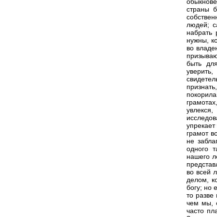
обыкнове
страны б
собствен
людей; с
набрать 
нужны, к
во владен
призываю
быть для
уверить,
свидетел
признать,
покорила
грамотах
увлекся
исследо
упрекает
грамот в
не забла
одного т
нашего л
представ
во всей 
делом, к
богу; но 
то разве
чем мы, 
часто пл