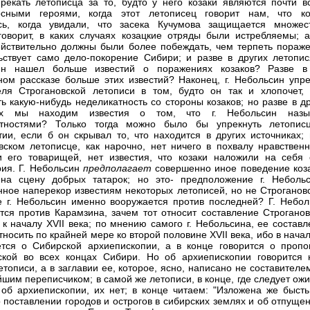
рекать летописца за то, будто у него козаки являются почти в
осными героями, когда этот летописец говорит нам, что ко
ись, когда увидали, что засека Кучумова защищается множес
говорит, в каких случаях козацкие отряды были истребляемы; а
ействительно должны были более побеждать, чем терпеть пораже
ьствует само дело-покорение Сибири; и разве в других летопися
ин нашел больше известий о поражениях козаков? Разве в
ном рассказе больше этих известий? Наконец, г. Небольсин упре
еля Строгановской летописи в том, будто он так и хлопочет, 
ть какую-нибудь неделикатность со стороны козаков; но разве в д
ях мы находим известия о том, что г. Небольсин назы
атностями? Только тогда можно было бы упрекнуть летопис
тии, если б он скрывал то, что находится в других источниках; 
вском летописце, как нарочно, нет ничего в похвалу нравственн
 его товарищей, нет известия, что козаки наложили на себя 
ия. Г. Небольсин
предполагает
совершенно иное поведение коза
на сцену добрых татарок; но это- предположение г. Небольс
нное наперекор известиям некоторых летописей, но не Строгановс
е г. Небольсин именно вооружается против последней? Г. Небол
тся против Карамзина, зачем тот относит составление Строганов
 к началу XVII века; по мнению самого г. Небольсина, ее состав
тносить по крайней мере ко второй половине XVII века, ибо в нача
тся о Сибирской архиепископии, а в конце говорится о пропо
ской во всех концах Сибири. Но об архиепископии говорится 
етописи, а в заглавии ее, которое, ясно, написано не составителе
йшим переписчиком; в самой же летописи, в конце, где следует ож
 об архиепископии, их нет; в конце читаем: "Изложена же бысть
о поставлении городов и острогов в сибирских землях и об отпуще