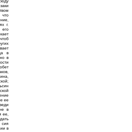
сюду
заки
твом
 что
ние,
х г.
 его
кает
чтоб
ругих
вает
ца в
но в
ости
обет
ков,
ина,
кой;
ьсин
ской
ление
ле ее
веди
не в
м ее,
идать
 сия
нии в