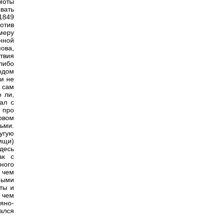
моты
вать
 1849
отив
меру
анной
ова,
твия
-либо
водом
и не
 сам
о ли,
ал с
 про
рвом
ьми.
угую
ищи)
десь
ак с
ного
 чем
ными
ты и
 чем
яно-
ался