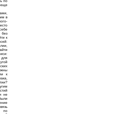
сь по
 еще
ами,
им в
ого-
есто
себе
 без
йти к
сей:
алии,
айти
иси:
, для
угой
ских
лжны
ии к
ака,
тии?
угим
стий
и не
 были
ение
вязь
м по