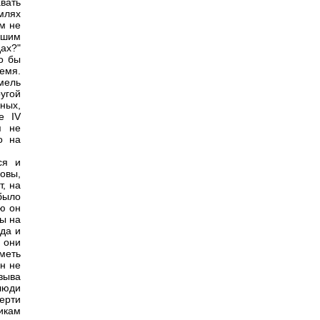
вать
емлях
ам не
ашим
ах?"
о бы
емя.
мель
ругой
ных,
е IV
я не
о на
ся и
овы,
, на
 было
ю он
ты на
да и
 они
иметь
ин не
зыва
люди
ерти
икам