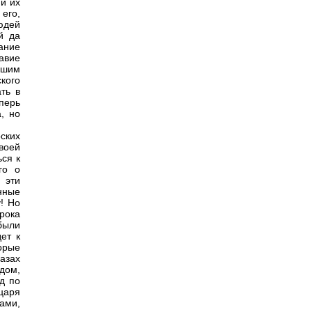
и их
его,
юдей
й да
ание
авие
йшим
кого
ть в
перь
, но
ских
воей
ься к
го о
 эти
нные
! Но
рока
были
ет к
орые
азах
дом,
д по
царя
ами,