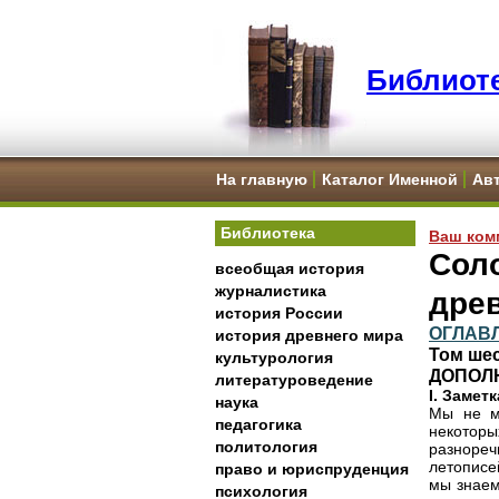
Библиоте
На главную
Каталог Именной
Ав
Библиотека
Ваш ком
Соло
всеобщая история
журналистика
дре
история России
ОГЛАВ
история древнего мира
Том шес
культурология
ДОПОЛ
литературоведение
I. Замет
наука
Мы не м
педагогика
некоторы
политология
разноре
летописе
право и юриспруденция
мы знаем
психология