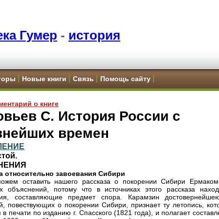
ка Гумер
-
история
торы
Новые книги
Связь
Помощь сайту
ментарий о книге
вьев С. История России с
внейших времен
ЛЕНИЕ
той.
НЕНИЯ
ка относительно завоевания Сибири
ожем оставить нашего рассказа о покорении Сибири Ермаком
х объяснений, потому что в источниках этого рассказа наход
чия, составляющие предмет спора. Карамзин достовернейше
й, повествующих о покорении Сибири, признает ту летопись, кот
 в печати по изданию г. Спасского (1821 года), и полагает состав