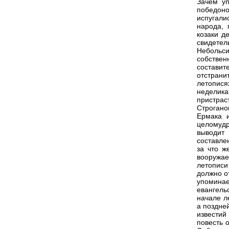
Зачем уп
победон
испугал
народа, 
козаки д
свидетел
Небольс
собствен
составит
отстрани
летопис
неделик
пристрас
Строгано
Ермака и
целомудр
выводит 
составле
за что ж
вооружае
летописи
должно о
упоминае
евангель
начале л
а поздне
известий
повесть 