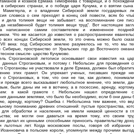
таманов и козаков Ермака Тимофеева с товарищи, и о похождени
 в сибирских странах, и о победе царя Кучума, и о взятии сына 
а Маметкула, и о владении Сибирской земли государевых л
 сия словеса о сем преходят в конец сей повести, всяк бо чты
 и дела толикия вещи не забывает: на воспоминание сие пис
 да незабвенной будет толикия вещи труд". Вот настоящее загл
ка написанное самим составителем и измененное поздне
иком. Что же касается до известия о распространении евангельс
о всех концах Сибирской земли, то это очень можно было сказа
VII века: под Сибирскою землею разумелось не то, что мы те
 Сибирью, пространство от Уральских гор до Восточного океана
 тесном смысле- царство Кучумово.
ель Строгановской летописи основывает свои известия на цар
, данных Строгановым, и потому г. Небольсин для проведения с
то Строгановы не участвовали в деле Ермака, должен был обратит
рению этих грамот. Он упрекает ученых, писавших прежде не
 о Строгановых, в том, что они не так, как должно, понимали
 и прежде всего высказывает любопытное мнение, что земли, да
вым, были даны им не в вотчину, а в посессию, аренду, кортому
аем: в какой грамоте г. Небольсин нашел определение с
ния данными землями, что было бы необходимо, если б они даны 
ию, аренду, кортому? Ошибка г. Небольсина тем важнее, что вед
ьному пониманию древних отношений: пустые пространства, кот
 для обработки и населения, не имели никакой ценности в гл
ьства; не могли они даваться на время тому, кто своим тру
ми делал их ценными способными приносить правительству дохо
и льготных лет. Когда московские послы, говоря об избрании 
Иоанновича в польские короли, упомянули между прочими выгод