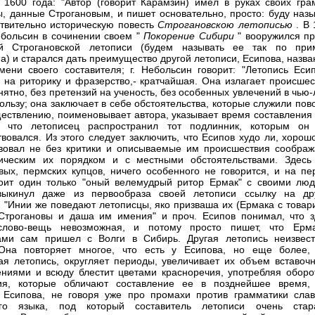
 1600 года: "Автор (говорит Карамзин) имел в руках своих гра
, данные Строгановым, и пишет основательно, просто: буду назы
твительно историческую повесть
Строгановскою летописью
. В
Небольсин в сочинении своем "
Покорение Сибири
" вооружился пр
ий Строгановской летописи (будем называть ее так по при
а) и старался дать преимущество другой летописи, Есипова, назв
мени своего составителя; г. Небольсин говорит: "Летопись Есип
 на риторику и фразерство,- кратчайшая. Она излагает происшес
внятно, без претензий на ученость, без особенных увлечений в чью
ользу; она заключает в себе обстоятельства, которые служили по
ществлению, поименовывает автора, указывает время составления 
т, что летописец распространил тот подлинник, которым он
твовался. Из этого следует заключить, что Есипов худо ли, хорош
вовал не без критики и описываемые им происшествия соображ
гическим их порядком и с местными обстоятельствами. Здесь
вых, пермских купцов, ничего особенного не говорится, и на пе
оит один только "оный велемудрый ритор Ермак" с своими люд
выкинул даже из первообраза своей летописи ссылку на др
: "Инии же поведают летописцы, яко призваша их (Ермака с товар
Строгановы и даша им имения" и проч. Есипов понимал, что з
слово-вещь невозможная, и потому просто пишет, что Ерм
ами сам пришел с Волги в Сибирь. Другая летопись неизвест
 Она повторяет многое, что есть у Есипова, но еще более,
ая летопись, округляет периоды, увеличивает их объем вставоч
ниями и всюду блестит цветами красноречия, употребляя оборо
ия, которые обличают составление ее в позднейшее время,
 Есипова, не говоря уже про промахи против грамматики слав
ого языка, под который составитель летописи очень стар