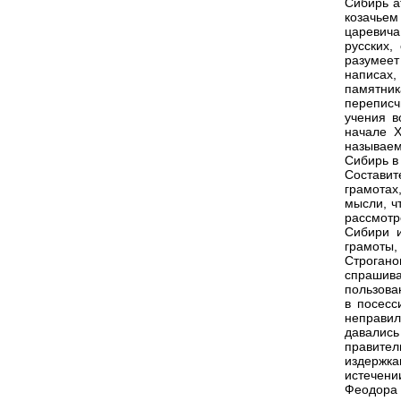
Сибирь а
козачьем
царевич
русских,
разумеет
написах,
памятни
переписч
учения в
начале X
называем
Сибирь в
Составит
грамотах
мысли, ч
рассмот
Сибири и
грамоты,
Строгано
спрашив
пользова
в посесс
неправил
давались
правител
издержка
истечени
Феодора 