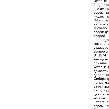
которые 
бедной ш
что им п
сором та
людям зе
(Моск. а
написать
"Почему
впоследс
вопрос,
непреод
земель 
указывае
вечное в
В 1574 
заводит
признавш
которые 
доказать
делает т
Сибирь д
не могли
взяли гр
их по не
дает отв
козаков
Строгано
ворам п