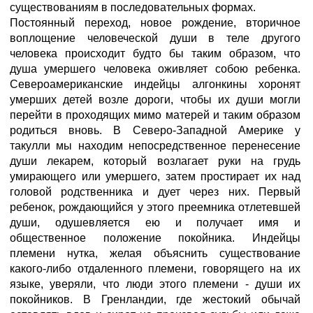
существованиям в последовательных формах.
Постоянный переход, новое рождение, вторичное
воплощение человеческой души в теле другого
человека происходит будто бы таким образом, что
душа умершего человека оживляет собою ребенка.
Североамериканские индейцы алгонкины хоронят
умерших детей возле дороги, чтобы их души могли
перейти в проходящих мимо матерей и таким образом
родиться вновь. В Северо-Западной Америке у
такулли мы находим непосредственное перенесение
души лекарем, который возлагает руки на грудь
умирающего или умершего, затем простирает их над
головой родственника и дует через них. Первый
ребенок, рождающийся у этого преемника отлетевшей
души, одушевляется ею и получает имя и
общественное положение покойника. Индейцы
племени нутка, желая объяснить существование
какого-либо отдаленного племени, говорящего на их
языке, уверяли, что люди этого племени - души их
покойников. В Гренландии, где жестокий обычай