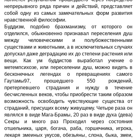
непрерывного ряда причин и действий, представляет
собой одну из самых замечательных форм развития
нравственной философии.
Буддизм, подобно брахманизму, от которого он
отделился, обыкновенно признавал переселения душ
между человеческими и полубожественными
существами и животными, а в исключительных случаях
допускал даже деградацию их до степени растения или
вещи. Как ум буддистов выработал учение о
метемпсихозе, или переселении душ, можно видеть в
бесконечных легендах о превращениях самого
Гаутамы97, прошедшего 550 рождений,
претерпевшего страдания и нужду в течение
бесчисленных веков, чтобы приобрести таким образом
возможность освободить чувствующие существа от
страданий, присущих всему живущему. Четыре раза он
являлся в виде Мага-Брамы, 20 раз в виде духа (дева)
Секры и много раз Проходил через состояния
отшельника, царя, богача, раба, горшечника, игрока,
лекаря змеиных укусов, обезьяны, слона, быка, змеи,