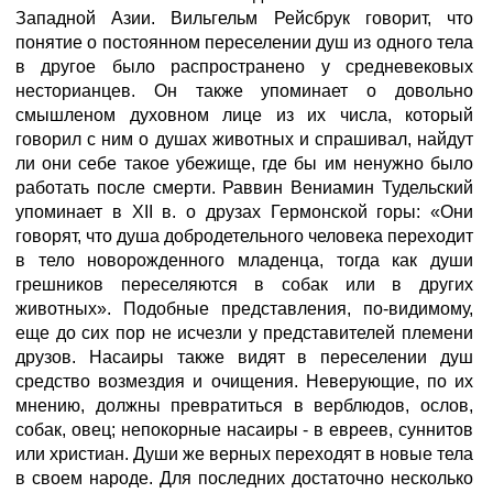
Западной Азии. Вильгельм Рейсбрук говорит, что
понятие о постоянном переселении душ из одного тела
в другое было распространено у средневековых
несторианцев. Он также упоминает о довольно
смышленом духовном лице из их числа, который
говорил с ним о душах животных и спрашивал, найдут
ли они себе такое убежище, где бы им ненужно было
работать после смерти. Раввин Вениамин Тудельский
упоминает в XII в. о друзах Гермонской горы: «Они
говорят, что душа добродетельного человека переходит
в тело новорожденного младенца, тогда как души
грешников переселяются в собак или в других
животных». Подобные представления, по-видимому,
еще до сих пор не исчезли у представителей племени
друзов. Насаиры также видят в переселении душ
средство возмездия и очищения. Неверующие, по их
мнению, должны превратиться в верблюдов, ослов,
собак, овец; непокорные насаиры - в евреев, суннитов
или христиан. Души же верных переходят в новые тела
в своем народе. Для последних достаточно несколько