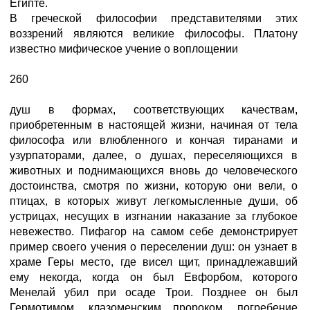
Египте.
В греческой философии представителями этих
воззрений являются великие философы. Платону
известно мифическое учение о воплощении
260
душ в формах, соответствующих качествам,
приобретенным в настоящей жизни, начиная от тела
философа или влюбленного и кончая тиранами и
узурпаторами, далее, о душах, переселяющихся в
животных и поднимающихся вновь до человеческого
достоинства, смотря по жизни, которую они вели, о
птицах, в которых живут легкомысленные души, об
устрицах, несущих в изгнании наказание за глубокое
невежество. Пифагор на самом себе демонстрирует
пример своего учения о переселении душ: он узнает в
храме Геры место, где висел щит, принадлежавший
ему некогда, когда он был Евфорбом, которого
Менелай убил при осаде Трои. Позднее он был
Гермотимом, клазоменским пророком, погребение