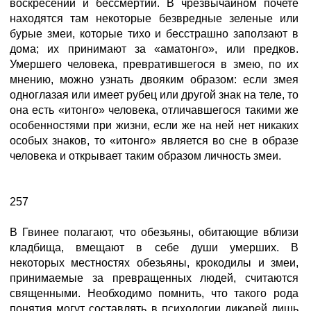
воскресении и бессмертии. В чрезвычайном почете
находятся там некоторые безвредные зеленые или
бурые змеи, которые тихо и бесстрашно заползают в
дома; их принимают за «аматонго», или предков.
Умершего человека, превратившегося в змею, по их
мнению, можно узнать двояким образом: если змея
одноглазая или имеет рубец или другой знак на теле, то
она есть «итонго» человека, отличавшегося такими же
особенностями при жизни, если же на ней нет никаких
особых знаков, то «итонго» является во сне в образе
человека и открывает таким образом личность змеи.
257
В Гвинее полагают, что обезьяны, обитающие вблизи
кладбища, вмещают в себе души умерших. В
некоторых местностях обезьяны, крокодилы и змеи,
принимаемые за превращенных людей, считаются
священными. Необходимо помнить, что такого рода
понятия могут составлять в психологии дикарей лишь