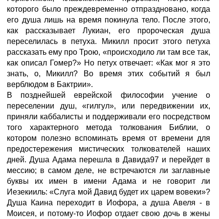
которого было преждевременно отпраздновано, когда
его душа лишь на время покинула тело. После этого,
как рассказывает Лукиан, его пророческая душа
переселилась в петуха. Микилл просит этого петуха
рассказать ему про Трою, «происходило ли там все так,
как описал Гомер?» Но петух отвечает: «Как мог я это
знать, о, Микилл? Во время этих событий я был
верблюдом в Бактрии».
В позднейшей еврейской философии учение о
переселении душ, «гилгул», или передвижении их,
приняли каббалисты и поддерживали его посредством
того характерного метода толкования Библии, о
котором полезно вспоминать время от времени для
предостережения мистических толкователей наших
дней. Душа Адама перешла в Давида97 и перейдет в
мессию; в самом деле, не встречаются ли заглавные
буквы их имен в имени Адама и не говорит ли
Иезекииль: «Слуга мой Давид будет их царем вовеки»?
Душа Каина переходит в Иофора, а душа Авеля - в
Моисея, и потому-то Иофор отдает свою дочь в жены