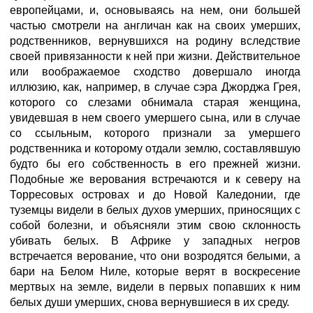
европейцами, и, основываясь на нем, они большей
частью смотрели на англичан как на своих умерших,
родственников, вернувшихся на родину вследствие
своей привязанности к ней при жизни. Действительное
или воображаемое сходство довершало иногда
иллюзию, как, например, в случае сэра Джорджа Грея,
которого со слезами обнимала старая женщина,
увидевшая в нем своего умершего сына, или в случае
со ссыльным, которого признали за умершего
родственника и которому отдали землю, составлявшую
будто бы его собственность в его прежней жизни.
Подобные же верования встречаются и к северу на
Торресовых островах и до Новой Каледонии, где
туземцы видели в белых духов умерших, приносящих с
собой болезни, и объясняли этим свою склонность
убивать белых. В Африке у западных негров
встречается верование, что они возродятся белыми, а
бари на Белом Ниле, которые верят в воскресение
мертвых на земле, видели в первых попавших к ним
белых души умерших, снова вернувшиеся в их среду.