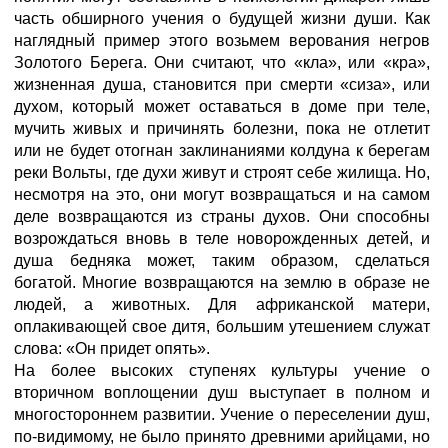
часть обширного учения о будущей жизни души. Как
наглядный пример этого возьмем верования негров
Золотого Берега. Они считают, что «кла», или «кра»,
жизненная душа, становится при смерти «сиза», или
духом, который может оставаться в доме при теле,
мучить живых и причинять болезни, пока не отлетит
или не будет отогнан заклинаниями колдуна к берегам
реки Вольты, где духи живут и строят себе жилища. Но,
несмотря на это, они могут возвращаться и на самом
деле возвращаются из страны духов. Они способны
возрождаться вновь в теле новорожденных детей, и
душа бедняка может, таким образом, сделаться
богатой. Многие возвращаются на землю в образе не
людей, а животных. Для африканской матери,
оплакивающей свое дитя, большим утешением служат
слова: «Он придет опять».
На более высоких ступенях культуры учение о
вторичном воплощении душ выступает в полном и
многостороннем развитии. Учение о переселении душ,
по-видимому, не было принято древними арийцами, но