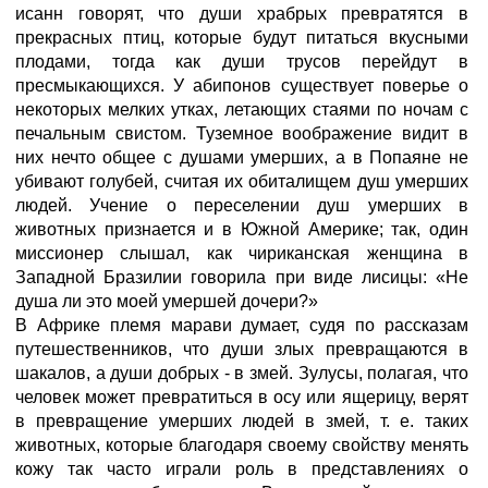
исанн говорят, что души храбрых превратятся в
прекрасных птиц, которые будут питаться вкусными
плодами, тогда как души трусов перейдут в
пресмыкающихся. У абипонов существует поверье о
некоторых мелких утках, летающих стаями по ночам с
печальным свистом. Туземное воображение видит в
них нечто общее с душами умерших, а в Попаяне не
убивают голубей, считая их обиталищем душ умерших
людей. Учение о переселении душ умерших в
животных признается и в Южной Америке; так, один
миссионер слышал, как чириканская женщина в
Западной Бразилии говорила при виде лисицы: «Не
душа ли это моей умершей дочери?»
В Африке племя марави думает, судя по рассказам
путешественников, что души злых превращаются в
шакалов, а души добрых - в змей. Зулусы, полагая, что
человек может превратиться в осу или ящерицу, верят
в превращение умерших людей в змей, т. е. таких
животных, которые благодаря своему свойству менять
кожу так часто играли роль в представлениях о