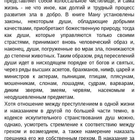
представляет собой колоссальное чистилище, и сама
жизнь - не что иное, как долгий и трудный процесс
развития зла в добро. В книге Ману установлены
законы, некоторым души, обладающие добрыми
качествами, приобретают божественную природу, тогда
как души, которые управляются только своими
страстями, принимают вновь человеческий образ и,
наконец, души, погруженные во мрак зла, понижаются
до степени животных. Таким образом, ряд переселений
души идет в нисходящем порядке от богов и святых,
через ряды высших аскетов, брахманов, нимф, царей и
министров к актерам, пьяницам, птицам, плясунам,
мошенникам, слонам, лошадям, судрам, варварам,
диким зверям, змеям, червям, насекомым и
неодушевленным предметам.
Хотя отношение между преступлением в одной жизни
и наказанием в другой по большей части темно, в
кодексе искупительного странствования душ можно,
однако, усмотреть стремление к соответствию между
грехом и возмездием, а также намерение наказать
грешника его же собственным грехом. В наказание за