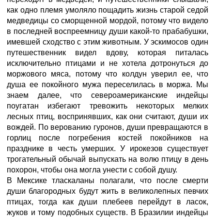
как одно племя умоляло пощадить жизнь старой седой
медведицы со сморщенной мордой, потому что видело
в последней воспреемницу души какой-то прабабушки,
имевшей сходство с этим животным. У эскимосов один
путешественник видел вдову, которая питалась
исключительно птицами и не хотела дотронуться до
моржового мяса, потому что колдун уверил ее, что
душа ее покойного мужа переселилась в моржа. Мы
знаем далее, что североамериканские индейцы
поугатан избегают тревожить некоторых мелких
лесных птиц, воспринявших, как они считают, души их
вождей. По верованию гуронов, души превращаются в
горлиц после погребения костей покойников на
празднике в честь умерших. У ирокезов существует
трогательный обычай выпускать на волю птицу в день
похорон, чтобы она могла унести с собой душу.
В Мексике тласкаланы полагали, что после смерти
души благородных будут жить в великолепных певчих
птицах, тогда как души плебеев перейдут в ласок,
жуков и тому подобных существ. В Бразилии индейцы