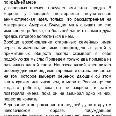
по крайней мере
у северных племен, получает имя этого предка. В
Европе у лопарей повторяется поучительная
анимистическая идея, только что рассмотренная на
материалах Америки. Будущая мать слышит во сне
имя своего ребенка, по большей части от самого духа
предка, готового воплотиться в нем.
Вообще возобновление старинных семейных имен
через наименование ими новорожденных детей у
примитивных обществ всегда скрывает в себе
подобную же мысль: Приведем только два примера из
различных частей света. Новозеландский жрец читает
ребенку длинный ряд имен предков и останавливается
на том, которое выберет ребенок, дающий об этом
знать криком или чиханьем, а мари в России трясли
когда-то ребенка, пока он не закричит, и затем
повторяли имена, пока он не выбирал одно из них,
перестав кричать.
Верование в возрождение отошедшей души в другом
человеческом образе, побуждавшее