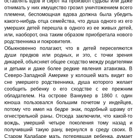
оставлять вдов и сирот на произвол судьбы или даже
отнимать у них имущество грозил уничтожением всего
племени, беспомощная вдова должна была убедить
какого-нибудь отца семейства, что душа одного из его
умерших детей перешла в одного из ее живых детей,
или, наоборот, она таким образом приобретала нового
родственника и покровителя.
Обыкновенно полагают, что в детей переселяются
души предков или родных, и это, с точки зрения
дикарей, объясняет общее сходство между родителями
и детьми и даже более редкие явления атавизма. В
Северо-Западной Америке у колошей мать видит во
сне умершего родственника, душа которого желает
сообщить ребенку о его сходстве с ее прежним
обладателем. На острове Ванкувер в 1860 г. один
юноша пользовался большим почетом у индейцев,
потому что имел на бедре знак, подобный шраму от
огнестрельной раны. Отсюда заключили, что какой-то
вождь, умерший четыре поколения тому назад и
получивший такую рану, вернулся в среду своих. В
Старом Калабаре мать, потерявшая ребенка, думает