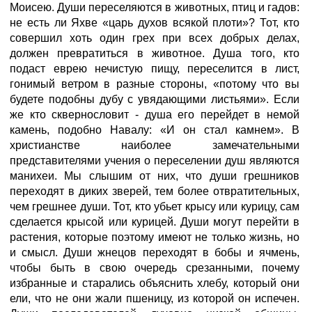
Моисею. Души переселяются в животных, птиц и гадов:
не есть ли Яхве «царь духов всякой плоти»? Тот, кто
совершил хоть один грех при всех добрых делах,
должен превратиться в животное. Душа того, кто
подаст еврею нечистую пищу, переселится в лист,
гонимый ветром в разные стороны, «потому что вы
будете подобны дубу с увядающими листьями». Если
же кто сквернословит - душа его перейдет в немой
камень, подобно Навалу: «И он стал камнем». В
христианстве наиболее замечательными
представителями учения о переселении душ являются
манихеи. Мы слышим от них, что души грешников
переходят в диких зверей, тем более отвратительных,
чем грешнее души. Тот, кто убьет крысу или курицу, сам
сделается крысой или курицей. Души могут перейти в
растения, которые поэтому имеют не только жизнь, но
и смысл. Души жнецов переходят в бобы и ячмень,
чтобы быть в свою очередь срезанными, почему
избранные и старались объяснить хлебу, который они
ели, что не они жали пшеницу, из которой он испечен.