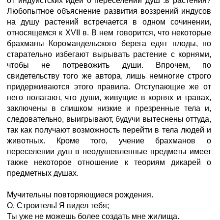
от индуистских идей о переселении душ .в растения?
Любопытное объяснение развития воззрений индусов
на душу растений встречается в одном сочинении,
относящемся к XVII в. В нем говорится, что некоторые
брахманы Коромандельского берега едят плоды, но
старательно избегают вырывать растение с корнями,
чтобы не потревожить души. Впрочем, по
свидетельству того же автора, лишь немногие строго
придерживаются этого правила. Отступающие же от
него полагают, что души, живущие в корнях и травах,
заключены в слишком низкие и презренные тела и,
следовательно, выигрывают, будучи вытеснены оттуда,
так как получают возможность перейти в тела людей и
животных. Кроме того, учение брахманов о
переселении душ в неодушевленные предметы имеет
также некоторое отношение к теориям дикарей о
предметных душах.
Мучительны повторяющиеся рождения.
О, Строитель! Я видел тебя;
Ты уже не можешь более создать мне жилища.