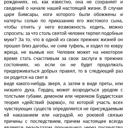
рождениях, но, как известно, она не сохраняет и
сведений о начале нашей настоящей жизни. В случае
царя Бимсары, ноги которого были обожжены и
натерты солью по приказанию его жестокого сына,
чтобы отнять у него возможность ходить, можно
спросить: за что столь святой человек терпел подобные
муки? За то, что в одной из своих прежних жизней он
прошел близ дагобы, не сняв туфель, и ходил по ковру
жреца, не вымыв ног. Человек может на некоторое
время стать счастливым за свои заслуги в прежних
состояниях, но если он не будет продолжать
придерживаться добрых правил, то в следующий раз
он родится на свет в
виде какого-нибудь зверя, а затем в виде преты, или
низшего духа. Гордец может возродиться уродом с
толстыми губами, демоном или червяком Буддистская
теория «действий (карма)», по которой участь всех
чувствующих существ определяется не присуждаемым
ей наказанием или наградой, но роковой связью
причины с последствием, причем настоящее всегда
является результатом прошедшего через посредство