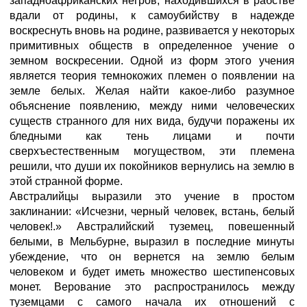
западноафриканских негров, находившихся в рабстве
вдали от родины, к самоубийству в надежде
воскреснуть вновь на родине, развивается у некоторых
примитивных обществ в определенное учение о
земном воскресении. Одной из форм этого учения
является теория темнокожих племен о появлении на
земле белых. Желая найти какое-либо разумное
объяснение появлению, между ними человеческих
существ странного для них вида, будучи поражены их
бледными как тень лицами и почти
сверхъестественным могуществом, эти племена
решили, что души их покойников вернулись на землю в
этой странной форме.
Австралийцы выразили это учение в простом
заклинании: «Исчезни, черный человек, встань, белый
человек!.» Австралийский туземец, повешенный
белыми, в Мельбурне, выразил в последние минуты
убеждение, что он вернется на землю белым
человеком и будет иметь множество шестипенсовых
монет. Верование это распространилось между
туземцами с самого начала их отношений с