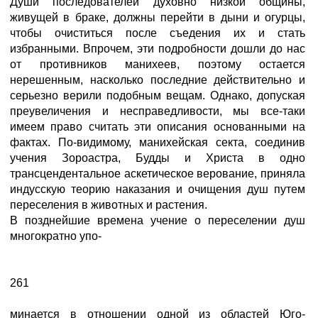
Души последователей духовно низкой общины,
живущей в браке, должны перейти в дыни и огурцы,
чтобы очиститься после съедения их и стать
избранными. Впрочем, эти подробности дошли до нас
от противников манихеев, поэтому остается
нерешенным, насколько последние действительно и
серьезно верили подобным вещам. Однако, допуская
преувеличения и несправедливости, мы все-таки
имеем право считать эти описания основанными на
фактах. По-видимому, манихейская секта, соединив
учения Зороастра, Будды и Христа в одно
трансцендентальное аскетическое верование, приняла
индусскую теорию наказания и очищения душ путем
переселения в животных и растения.
В позднейшие времена учение о переселении душ
многократно упо-
261
минается в отношении одной из областей Юго-