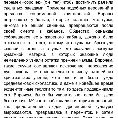
перемен «сорочек» (т. е. тел), чтобы достигнуть рая или
сделаться звездами. Примеры подобных верований в
пределах современной христианской Европы
встречаются у болгар, которые полагают, что турки,
никогда не евшие свинины, превращаются после
своей смерти в кабанов. Общество, однажды
собравшееся есть жареного кабана, должно было
отказаться от этого, потому что кушанье брызнуло
слюной в огонь, а в ушах его оказались лоскутки
бумажной материи, в которых знающие люди
немедленно узнали остатки прежней чалмы. Впрочем,
такие случаи составляют исключение: переселение
душ никогда не принадлежало к числу важнейших
христианских учений, хотя оно и не было чуждо
средневековой схоластике, и даже в новейшее время
эксцентричные теологи то там, то здесь поддерживали
его. Впрочем, было бы удивительно, если бы дело
было иначе. М^ часто наблюдали в истории верований,
как представления людей древнейшей культуры
вырождаются, превращаясь в пережиток, и затем