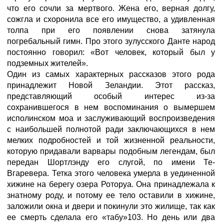
что его сочли за мертвого. Жена его, верная долгу,
сожгла и схоронила все его имущество, а удивленная
толпа при его появлении снова затянула
погребальный гимн. Про этого зулусского Данте народ
постоянно говорил: «Вот человек, который был у
подземных жителей».
Один из самых характерных рассказов этого рода
принадлежит Новой Зеландии. Этот рассказ,
представляющий особый интерес из-за
сохранившегося в нем воспоминания о вымершем
исполинском моа и заслуживающий воспроизведения
с наибольшей полнотой ради заключающихся в нем
мелких подробностей и той жизненной реальности,
которую придавали варвары подобным легендам, был
передан Шортлэнду его слугой, по имени Те-
Вгаревера. Тетка этого человека умерла в уединенной
хижине на берегу озера Роторуа. Она принадлежала к
знатному роду, и потому ее тело оставили в хижине,
заложили окна и двери и покинули это жилище, так как
ее смерть сделала его «табу»103. Но день или два