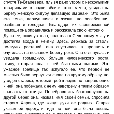
спустя Те-Вгаревера, плывя рано утром с несколькими
товарищами в лодке вблизи этого места, увидел на
берегу женскую фигуру, делавшую им знаки. Это была
его тетка, вернувшаяся к жизни, но ослабевшая,
озябшая и голодная. Благодаря их своевременной
помощи она оправилась и рассказала свою историю.
Душа ее, покинув тело, полетела к Северному мысу и
достигла входа в Реигну. Здесь, держась за стволы
ползучих растений, она спустилась в пропасть и
очутилась на песчаном берегу реки. Она оглянулась и
увидела громадную, больше человеческого роста,
птицу, которая шла к ней быстрыми шагами. Это
ужасное зрелище так испугало ее, что первой ее
мыслью было вернуться снова по крутому обрыву, но,
увидев старика, который греб в лодке по направлению
к ней, она побежала к нему навстречу и таким образом
спаслась от птицы. Перебравшись благополучно на
другой берег, она, назвав имя своей семьи, спросила
старого Харона, где живут духи ее родных. Старик
указал ей дорогу, и, идя по ней, она была весьма