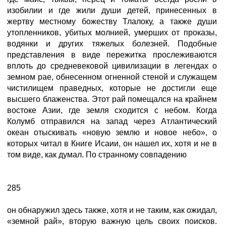
изобилии и где жили души детей, принесенных в
жертву местному божеству Тлалоку, а также души
утопленников, убитых молнией, умерших от проказы,
водянки и других тяжелых болезней. Подобные
представления в виде пережитка прослеживаются
вплоть до средневековой цивилизации в легендах о
земном рае, обнесенном огненной стеной и служащем
чистилищем праведных, которые не достигли еще
высшего блаженства. Этот рай помещался на крайнем
востоке Азии, где земля сходится с небом. Когда
Колумб отправился на запад через Атлантический
океан отыскивать «новую землю и новое небо», о
которых читал в Книге Исаии, он нашел их, хотя и не в
том виде, как думал. По странному совпадению
285
он обнаружил здесь также, хотя и не таким, как ожидал,
«земной рай», вторую важную цель своих поисков.