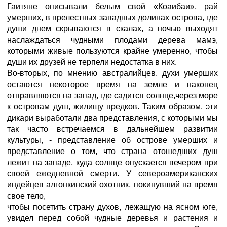
Гаитяне описывали белым свой «Коаибаи», рай
умерших, в прелестных западных долинах острова, где
души днем скрываются в скалах, а ночью выходят
наслаждаться чудными плодами дерева мамэ,
которыми живые пользуются крайне умеренно, чтобы
души их друзей не терпели недостатка в них.
Во-вторых, по мнению австралийцев, духи умерших
остаются некоторое время на земле и наконец
отправляются на запад, где садится солнце,через море
к островам душ, жилищу предков. Таким образом, эти
дикари выработали два представления, с которыми мы
так часто встречаемся в дальнейшем развитии
культуры, - представление об острове умерших и
представление о том, что страна отошедших душ
лежит на западе, куда солнце опускается вечером при
своей ежедневной смерти. У североамериканских
индейцев алгонкинский охотник, покинувший на время
свое тело,
чтобы посетить страну духов, лежащую на ясном юге,
увидел перед собой чудные деревья и растения и