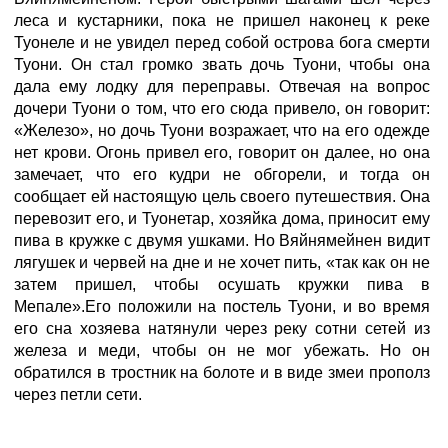
леса и кустарники, пока не пришел наконец к реке
Туонеле и не увидел перед собой острова бога смерти
Туони. Он стал громко звать дочь Туони, чтобы она
дала ему лодку для переправы. Отвечая на вопрос
дочери Туони о том, что его сюда привело, он говорит:
«Железо», но дочь Туони возражает, что на его одежде
нет крови. Огонь привел его, говорит он далее, но она
замечает, что его кудри не обгорели, и тогда он
сообщает ей настоящую цель своего путешествия. Она
перевозит его, и Туонетар, хозяйка дома, приносит ему
пива в кружке с двумя ушками. Но Вяйнямейнен видит
лягушек и червей на дне и не хочет пить, «так как он не
затем пришел, чтобы осушать кружки пива в
Мепале».Его положили на постель Туони, и во время
его сна хозяева натянули через реку сотни сетей из
железа и меди, чтобы он не мог убежать. Но он
обратился в тростник на болоте и в виде змеи прополз
через петли сети.