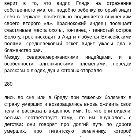
верит в то, что видит. Глядя на отражение
собственного ума, он, подобно ребенку, который видит
себя в зеркале, почтительно подчиняется внушениям
своего второго «я». Краснокожий индеец посещает
счастливые места охоты, тонганец - тенистый остров
Болоту, грек нисходит в Аид и любуется Елисейскими
полями, средневековый аскет видит ужасы ада и
блаженство рая.
Между североамериканскими индейцами, и в
особенности алгонкинскими племенами, нередки
рассказы о людях, души которых отправля-
280
лись во сне или в бреду при тяжелых болезнях в
страну умерших и возвращались вновь оживить свои
тела и рассказать виденное ими. То, что они видели,
весьма соответствует тому, что им внушалось с
детства: они говорят про долгий путь по дороге
умерших, про гигантскую землянику, которой