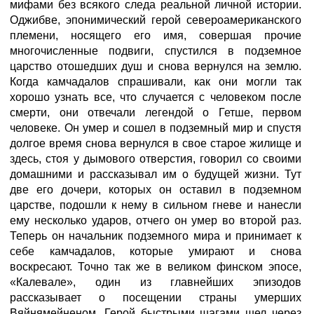
мифами без всякого следа реальной личной истории.
Оджибве, эпонимический герой североамериканского
племени, носящего его имя, совершая прочие
многочисленные подвиги, спустился в подземное
царство отошедших душ и снова вернулся на землю.
Когда камчадалов спрашивали, как они могли так
хорошо узнать все, что случается с человеком после
смерти, они отвечали легендой о Гетше, первом
человеке. Он умер и сошел в подземный мир и спустя
долгое время снова вернулся в свое старое жилище и
здесь, стоя у дымового отверстия, говорил со своими
домашними и рассказывал им о будущей жизни. Тут
две его дочери, которых он оставил в подземном
царстве, подошли к нему в сильном гневе и нанесли
ему несколько ударов, отчего он умер во второй раз.
Теперь он начальник подземного мира и принимает к
себе камчадалов, которые умирают и снова
воскресают. Точно так же в великом финском эпосе,
«Калевале», один из главнейших эпизодов
рассказывает о посещении страны умерших
Вяйнямейненом. Герой быстрыми шагами шел через