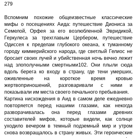
279
Вспомним похожие общеизвестные классические
мифы о посещениях Аида: путешествие Диониса за
Семелой, Орфея за его возлюбленной Эвридикой,
Геркулеса за трехглавым Цербером, путешествие
Одиссея к пределам глубокого океана, к туманному
городу киммерийского народа, где светлый Гелиос не
бросает своих лучей и убийственная ночь вечно лежит
над злополучными смертными102. Они плыли сюда
вдоль берега ко входу в страну, где тени умерших,
оживленные на короткое время кровью
жертвоприношений, разговаривали с ними и
показывали им места своего печального пребывания.
Картина нисхождения в Аид в самом деле ежедневно
повторяется перед нашими глазами, как некогда
разворачивалась она перед глазами древних
составителей мифов, которые видели, как солнце
уходило вечером в темный подземный мир и утром
снова возвращалось в страну живых. Эти героические