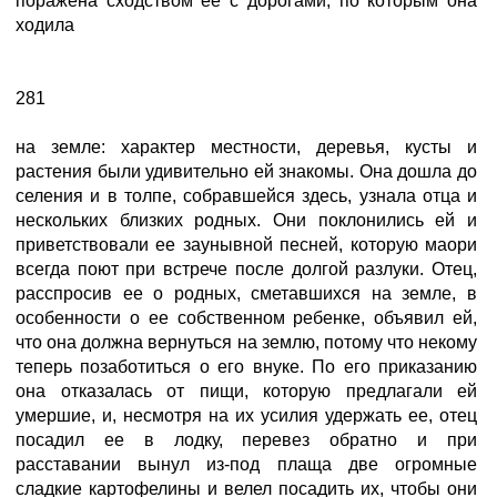
поражена сходством ее с дорогами, по которым она
ходила
281
на земле: характер местности, деревья, кусты и
растения были удивительно ей знакомы. Она дошла до
селения и в толпе, собравшейся здесь, узнала отца и
нескольких близких родных. Они поклонились ей и
приветствовали ее заунывной песней, которую маори
всегда поют при встрече после долгой разлуки. Отец,
расспросив ее о родных, сметавшихся на земле, в
особенности о ее собственном ребенке, объявил ей,
что она должна вернуться на землю, потому что некому
теперь позаботиться о его внуке. По его приказанию
она отказалась от пищи, которую предлагали ей
умершие, и, несмотря на их усилия удержать ее, отец
посадил ее в лодку, перевез обратно и при
расставании вынул из-под плаща две огромные
сладкие картофелины и велел посадить их, чтобы они