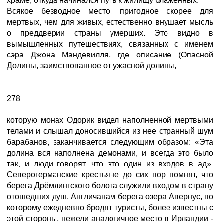
храме, откуда начинался путь к жилищу блаженных.
Всякое безводное место, пригодное скорее для
мертвых, чем для живых, естественно внушает мысль
о преддверии страны умерших. Это видно в
вымышленных путешествиях, связанных с именем
сэра Джона Мандевилля, где описание (Опасной
Долины, заимствованное от ужасной долины,
278
которую монах Одорик видел наполненной мертвыми
телами и слышал доносившийся из нее странный шум
барабанов, заканчивается следующим образом: «Эта
долина вся наполнена демонами, и всегда это было
так, и люди говорят, что это один из входов в ад».
Северогерманские крестьяне до сих пор помнят, что
берега Дрёмлингского болота служили входом в страну
отошедших душ. Англичанам берега озера Авернус, по
которому ежедневно бродят туристы, более известны с
этой стороны, нежели аналогичное место в Ирландии -