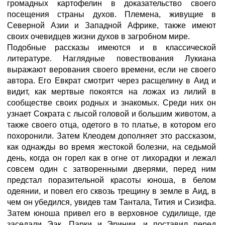
громадных картофелин в доказательство своего
посещения страны духов. Племена, живущие в
Северной Азии и Западной Африке, также имеют
своих очевидцев жизни духов в загробном мире.
Подобные рассказы имеются и в классической
литературе. Наглядные повествования Лукиана
выражают верования своего времени, если не своего
автора. Его Евкрат смотрит через расщелину в Аид и
видит, как мертвые покоятся на ложах из лилий в
сообществе своих родных и знакомых. Среди них он
узнает Сократа с лысой головой и большим животом, а
также своего отца, одетого в то платье, в котором его
похоронили. Затем Клеодем дополняет это рассказом,
как однажды во время жестокой болезни, на седьмой
день, когда он горел как в огне от лихорадки и лежал
совсем один с затворенными дверями, перед ним
предстал поразительной красоты юноша, в белом
одеянии, и повел его сквозь трещину в земле в Аид, в
чем он убедился, увидев там Тантала, Тития и Сизифа.
Затем юноша привел его в верховное судилище, где
заседали Эак, Парки и Эринии, и поставил перед