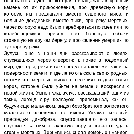
освежаются духи, но которая обращалась в красный
камень от их прикосновения, про древесную кору,
которую им предлагали вместо сушеного мяса, и
большие дождевики вместо тыкв, про реку мертвых,
через которую надо было перебираться по змее или по
колеблющемуся бревну, про большую собаку,
стоявшую на другом берегу, и про селения умерших по
ту сторону реки.
Зулусы еще в наши дни рассказывают о людях,
спускавшихся через отверстия в почве в подземный
мир, где горы, реки и все предметы такие же, как и на
поверхности земли, и где легко отыскать своих родных,
потому что мертвые живут в селениях и доят своих
коров, которые были убиты на земле и воскресли к
новой жизни. Умпенгула, зулус, рассказавший одну из
таких, легенд д-ру Коллэуею, припоминал, как он,
будучи еще мальчиком, видел безобразного волосатого
маленького человечка, по имени Уикама, который,
преследуя дикобраза, опустошавшего его запасы,
спустился за ним в глубокую нору и попал оттуда в
страну мертвых. Вернувшись снова домой, он увидел,