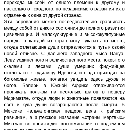
перехода мыслей от одного племени к другому и
насколько от сходного, но независимого развития их в
отдаленных одна от другой странах.
Эти верования можно последовательно сравнивать
между собой от дикого состояния до полного развития
цивилизации. И малокультурные и высококультурные
народы в каждой из стран могут указать то место,
откуда отлетающие души отправляются в путь к своей
новой отчизне. С дальнего западного мыса Вануа-
Леву, уединенного и величественного места, покрытого
скалами и лесами, души умерших фиджийцев
отплывают к судилищу Нденгеи, и сюда приходят на
богомолье живые, полагая увидеть здесь духов и
богов. Бапери в Южной Африке отваживаются
проникать ползком на несколько шагов в пещеру
Мдриматле, откуда люди и животные появляются на
свет и куда души возвращаются после смерти. В
Мексике Чальчатонгская пещера вела к райским
равнинам, а ацтекское название «страны мертвых»
Миктлан воспроизводит воспоминание о подземном