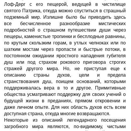
Лоф-Дерг с его пещерой, ведущей в чистилище
святого Патрика, откуда можно спуститься в страшный
подземный мир. Излишне было бы приводить здесь
все бесчисленное разнообразие мистических
подробностей о страшном путешествии души через
пещеры, каменистые тропинки и бесплодные равнины,
по крутым скользким горам, в утлых челноках или по
шатким мостам через пропасти и быстрые потоки, в
постоянном ожидании яростного нападения губителя
душ или под страхом рокового приговора строгих
стражей другого мира. Но, не приступая еще к
описанию страны духов, цели и предела
странствования душ, поищем оснований, которыми
поддерживалась вера в то и другое. Примитивные
общества усматривают поддержку для своих учений о
будущей жизни в преданиях, прямом откровении и
даже личном опыте. Для них область духов есть всем
доступная страна, откуда многие возвращаются.
Некоторые из описаний легендарного посещения
загробного мира являются, по-видимому, чистыми