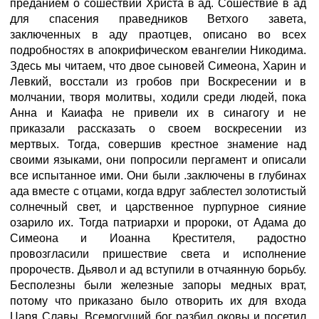
преданием о сошествии Христа в ад. Сошествие в ад
для спасения праведников Ветхого завета,
заключенных в аду праотцев, описано во всех
подробностях в апокрифическом евангелии Никодима.
Здесь мы читаем, что двое сыновей Симеона, Харин и
Левкий, восстали из гробов при Воскресении и в
молчании, творя молитвы, ходили среди людей, пока
Анна и Каиафа не привели их в синагогу и не
приказали рассказать о своем воскресении из
мертвых. Тогда, совершив крестное знамение над
своими языками, они попросили пергамент и описали
все испытанное ими. Они были .заключены в глубинах
ада вместе с отцами, когда вдруг заблестел золотистый
солнечный свет, и царственное пурпурное сияние
озарило их. Тогда патриархи и пророки, от Адама до
Симеона и Иоанна Крестителя, радостно
провозгласили пришествие света и исполнение
пророчеств. Дьявол и ад вступили в отчаянную борьбу.
Бесполезны были железные запоры медных врат,
потому что приказано было отворить их для входа
Царя Славы. Всемогущий бог разбил оковы и посетил