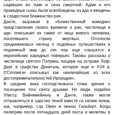
сидевших во тьме и сени смертной. Адам и его
праведные сыны были освобождены из ада и введены
в сладостное блаженство рая.
Данте, выражая в «Божественной комедии»
представления своего времени о рае, чистилище и
аде, описывает их также от лица живого человека,
посетившего страну мертвых. Отголоски
средневековых легенд о подобных путешествиях в
подземный мир до сих пор еще слышатся в
европейских народных поверьях. Таковы рассказы о
чистилище святого Патрика, пещере на острове Лоф-
Дерг в графстве Донегаль, которую еще в XVII в.
0'Сёлливэн описывал как «величайшую из всех
достопримечательностей Ирландии».
В средние века господствовала точка зрения о
посещении того света душами. Но люди, подобно
Улиссу, Вяйнямейнену и Данте, также могли
отправляться в царство теней вместе со своим телом,
как, например, сэр Овен и монах Гильберт. Когда
пилигрим после пятнадцати дней поста и молитвы в