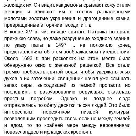
жалящих их. Он видит, как демоны срывают кожу с плеч
женщин и вбивают им в голову раскаленными
молотами золотые украшения и драгоценные камни,
превращенные в горячие гвозди, и т. д.
В конце XV в. чистилище святого Патрика потеряло
прежнюю славу, но даже разрушение входного здания,
по указу папы в 1497 г., не положило конец
представлениям об этом воображаемом путешествии.
Около 1693 г. при раскопках на этом месте было
обнаружено окно с железной решеткой. Все стали
громко требовать святой воды, чтобы удержать злых
духов в их заточении, священник начал уже слышать
запах серы, выходившей из темной пропасти, но
последняя, к разочарованию верующих, оказалась
простым погребом. Однако и позднее сюда
отправлялись по обету десятки тысяч людей. Это было
интересным пережитком низшей культуры,
позволявшим проследить связь если не между землей
и адом, то по крайней мере между верованиями
новозеландцев и ирландских крестьян.