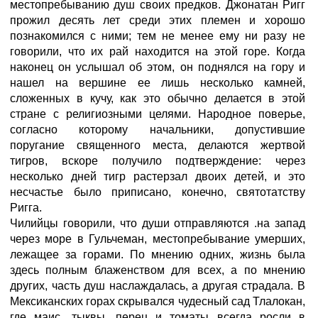
местопребыванию душ своих предков. Джонатан Ригг
прожил десять лет среди этих племен и хорошо
познакомился с ними; тем не менее ему ни разу не
говорили, что их рай находится на этой горе. Когда
наконец он услышал об этом, он поднялся на гору и
нашел на вершине ее лишь несколько камней,
сложенных в кучу, как это обычно делается в этой
стране с религиозными целями. Народное поверье,
согласно которому начальники, допустившие
поругание священного места, делаются жертвой
тигров, вскоре получило подтверждение: через
несколько дней тигр растерзал двоих детей, и это
несчастье было приписано, конечно, святотатству
Ригга.
Чилийцы говорили, что души отправляются .на запад
через море в Гульчеман, местопребывание умерших,
лежащее за горами. По мнению одних, жизнь была
здесь полным блаженством для всех, а по мнению
других, часть душ наслаждалась, а другая страдала. В
Мексиканских горах скрывался чудесный сад Тлалокан,
где маис, тыквы, перец и томаты всегда росли в