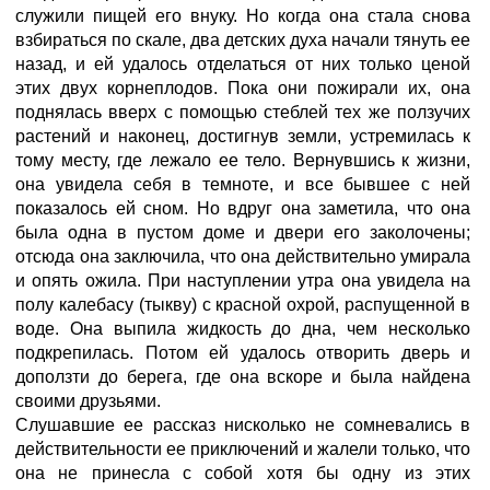
служили пищей его внуку. Но когда она стала снова
взбираться по скале, два детских духа начали тянуть ее
назад, и ей удалось отделаться от них только ценой
этих двух корнеплодов. Пока они пожирали их, она
поднялась вверх с помощью стеблей тех же ползучих
растений и наконец, достигнув земли, устремилась к
тому месту, где лежало ее тело. Вернувшись к жизни,
она увидела себя в темноте, и все бывшее с ней
показалось ей сном. Но вдруг она заметила, что она
была одна в пустом доме и двери его заколочены;
отсюда она заключила, что она действительно умирала
и опять ожила. При наступлении утра она увидела на
полу калебасу (тыкву) с красной охрой, распущенной в
воде. Она выпила жидкость до дна, чем несколько
подкрепилась. Потом ей удалось отворить дверь и
доползти до берега, где она вскоре и была найдена
своими друзьями.
Слушавшие ее рассказ нисколько не сомневались в
действительности ее приключений и жалели только, что
она не принесла с собой хотя бы одну из этих