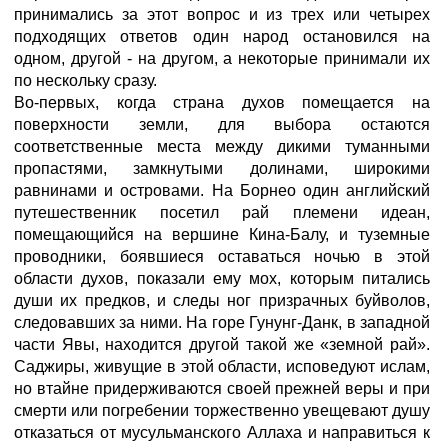
принимались за этот вопрос и из трех или четырех
подходящих ответов один народ остановился на
одном, другой - на другом, а некоторые принимали их
по нескольку сразу.
Во-первых, когда страна духов помещается на
поверхности земли, для выбора остаются
соответственные места между дикими туманными
пропастями, замкнутыми долинами, широкими
равнинами и островами. На Борнео один английский
путешественник посетил рай племени идеан,
помещающийся на вершине Кина-Балу, и туземные
проводники, боявшиеся оставаться ночью в этой
области духов, показали ему мох, которым питались
души их предков, и следы ног призрачных буйволов,
следовавших за ними. На горе Гунунг-Данк, в западной
части Явы, находится другой такой же «земной рай».
Саджиры, живущие в этой области, исповедуют ислам,
но втайне придерживаются своей прежней веры и при
смерти или погребении торжественно увещевают душу
отказаться от мусульманского Аллаха и направиться к