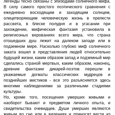
легенды тесно связаны с эпизодами солнечного мифа.
В силу самого простого поэтического сравнения с
ежедневно восходящим и заходящим солнцем,
олицетворяющим человеческую жизнь в прелести
рассвета, в блеске полудня и в угасании при
захождении, мифическая фантазия установила в
религиозных верованиях всего мира, что страна
отошедших душ лежит на далеком западе или в
подземном мире. Насколько глубоко миф солнечного
заката вошел в представления людей относительно
будущей жизни, каким образом запад и подземный мир
сделались страной мертвых, каким образом, наконец,
древние фантазии дикарей-поэтов перешли в
уважаемые догматы классических мудрецов и
позднейших мистиков - все это разъясняется здесь
многими наблюдениями за различными стадиями
культуры.
Но, кроме того, посещения умерших живыми и
наоборот бывают и предметом личного опыта, и
свидетельства очевидцев. Души умерших являются
живым во сне или в видениях и приносят вести из