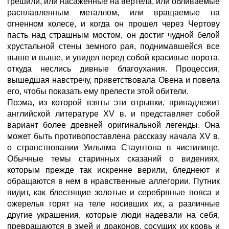
грешили, или насаженные на вертела, или обливаемые
расплавленным металлом, или вращаемые на
огненном колесе, и когда он прошел через Чертову
пасть над страшным мостом, он достиг чудной белой
хрустальной стены земного рая, поднимавшейся все
выше и выше, и увидел перед собой красивые ворота,
откуда неслись дивные благоухания. Процессия,
вышедшая навстречу, приветствовала Овена и повела
его, чтобы показать ему прелести этой обители.
Поэма, из которой взяты эти отрывки, принадлежит
английской литературе XV в. и представляет собой
вариант более древней оригинальной легенды. Она
может быть противопоставлена рассказу начала XV в.
о странствовании Уильяма Стаунтона в чистилище.
Обычные темы старинных сказаний о видениях,
которым прежде так искренне верили, бледнеют и
обращаются в нем в нравственные аллегории. Путник
видит, как блестящие золотые и серебряные пояса и
ожерелья горят на теле носивших их, а различные
другие украшения, которые люди надевали на себя,
превращаются в змей и драконов, сосущих их кровь и