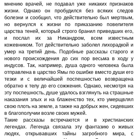
мнению врачей, не подавал уже никаких признаков
жизни. Однако он пробудился без всяких следов
болезни и сообщил, что действительно был мертвым,
но вернулся к жизни по приказанию повелителя
царства теней, который строго бранил приведших его,
и послал их за Никандром, всем известным
кожевником. Тот действительно заболел лихорадкой и
умер на третий день. Подобные рассказы старого и
нового происхождения до сих пор весьма в ходу у
индусов. Так, например, душа одного человека была
отправлена в царство Ямы по ошибке вместо души его
тезки и с величайшей поспешностью возвращена
обратно к телу до его сожжения. Однако, несмотря на
эту поспешность, душе удалось взглянуть на страшные
наказания злых и на блаженство тех, кто умерщвлял
свою плоть на земле, а также на добрых жен, сидевших
в благополучии возле своих мужей.
Такие рассказы встречаются и в христианских
легендах. Легенда связала эту фантазию о живых
людях, открывавших тайны загробного мира, с