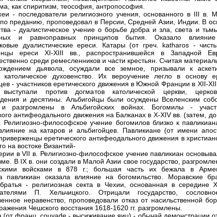
зма, как спиритизм, теософия, антропософия.
еи - последователи религиозного учения, основанного в III в. М
 по преданию, проповедовал в Персии, Средней Азии, Индии. В ос
тва - дуалистическое учение о борьбе добра и зла, света и тьмы
ьных и равноправных принципов бытия. Оказало влияни
ковые дуалистические ереси. Катары (от греч. katharos - чисты
енцы ереси XI-XIII вв., распространившейся в Западной Ев
ственно среди ремесленников и части крестьян. Считая материал
ождением дьявола, осуждали все земное, призывали к аскети
 католическое духовенство. Их вероучение легло в основу е
ев - участников еретического движения в Южной Франции в XII-XIII
 выступали против догматов католической церкви, церков
дения и десятины. Альбигойцы были осуждены Вселенским соб
 и разгромлены в Альбигойских войнах. Богомилы - участ
кого антифеодального движения на Балканах в X-XIV вв. (затем, до
а). Религиозно-философское учение богомилов близко к павликиан
влияние на катаров и альбигойцев. Павликиане (от имени апос
 приверженцы еретического антифеодального движения в христианс
го на востоке Византий-
ерии в VII в. Религиозно-философское учение павликиан основыва
зме. В IX в. они создали в Малой Азии свое государство, разгромл
йскими войсками в 878 г.; большая часть их бежала в Арме
а павликиан оказала влияние на богомильство. Моравские бра
братья - религиозная секта в Чехии, основанная в середине X
вателями П. Хельчицкого. Отрицали государство, сословн
енное неравенство, проповедовали отказ от насильственной бор
ражения Чешского восстания 1618-1620 гг. разгромлены.
а (от франц. couvade - высиживание яиц) - обычай демонстрации 