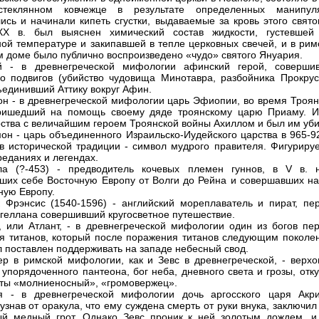
теклянном ковчежце в результате определенных манипул
ись и начинали кипеть сгустки, выдаваемые за кровь этого свято
XX в. был выяснен химический состав жидкости, густевшей
ой температуре и закипавшей в тепле церковных свечей, и в рим
 доме было публично воспроизведено «чудо» святого Януария.
й - в древнегреческой мифологии афинский герой, соверши
о подвигов (убийство чудовища Минотавра, разбойника Прокрус
бъединивший Аттику вокруг Афин.
н - в древнегреческой мифологии царь Эфиопии, во время Троян
ришедший на помощь своему дяде троянскому царю Приаму. И
ства с величайшим героем Троянской войны Ахиллом и был им уби
он - царь объединенного Израильско-Иудейского царства в 965-92
; в исторической традиции - символ мудрого правителя. Фигуриру
реданиях и легендах.
ла (?-453) - предводитель кочевых племен гуннов, в V в. н
ших себе Восточную Европу от Волги до Рейна и совершавших на
ную Европу.
 Фрэнсис (1540-1596) - английский мореплаватель и пират, пе
геллана совершивший кругосветное путешествие.
, или Атлант, - в древнегреческой мифологии один из богов пер
я титанов, который после поражения титанов следующим поколе
л поставлен поддерживать на западе небесный свод.
р в римской мифологии, как и Зевс в древнегреческой, - верхо
 упорядоченного пантеона, бог неба, дневного света и грозы, отк
еты «молниеносный», «громовержец».
я - в древнегреческой мифологии дочь аргосского царя Акри
узнав от оракула, что ему суждена смерть от руки внука, заключил
й медный грот. Однако Зевс проник к ней золотым дождем, и