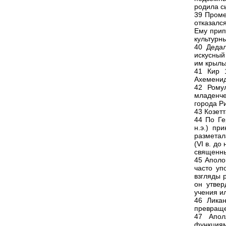
родила с
39 Проме
отказалс
Ему прип
культурн
40 Дедал
искусный
им крыль
41 Кир 1
Ахеменид
42 Рому
младенче
города Р
43 Козет
44 По Ге
н.э.) пр
разметал
(VI в. до
священны
45 Аполо
часто уп
взгляды 
он утвер
учения и
46 Ликан
превраще
47 Апол
функциями