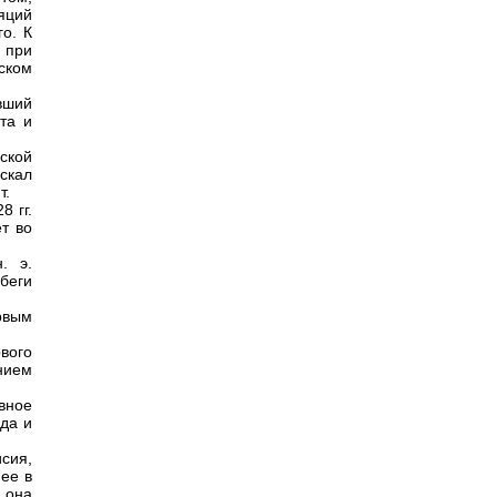
яций
го. К
 при
ском
вший
та и
ской
скал
т.
8 гг.
ет во
. э.
беги
рвым
вого
нием
вное
уда и
сия,
 ее в
 она