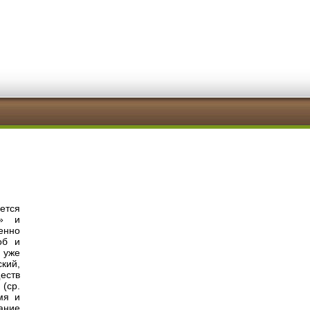
ется
к» и
енно
об и
 уже
кий,
еств
 (ср.
мя и
ание