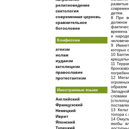
развиты
религиоведение
современ
сектология
детям.
современная церковь
8 При вс
должное
сравнительное
фактичес
богословие
времена 
и народо
Конфессии
человече
9 Имеют
атеизм
которых 
10 Бапти
ислам
крещальн
иудаизм
11 Терра
католицизм
бронзово
православие
погребен
12 Мегал
протестантизм
огромны
образом
Иностранные языки
Западно
словами
Английский
(столоп
Французский
поставлен
13 Кельт
Немецкий
топора с
Иврит
14 Оккуль
Японский
якобы в
Турецкий
доступны