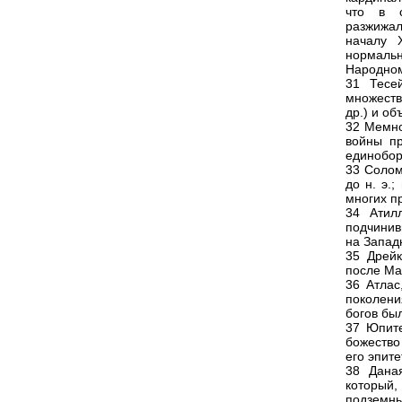
что в с
разжижал
началу 
нормальн
Народном
31 Тесе
множеств
др.) и о
32 Мемно
войны п
единобор
33 Солом
до н. э.
многих п
34 Атил
подчинив
на Запад
35 Дрейк
после Ма
36 Атлас
поколени
богов бы
37 Юпите
божество
его эпит
38 Дана
который, 
подземны