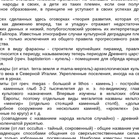
е народы в своих, а дети из таких племен, если они полу
ное образование, в принципе не уступают в своих успехах др
ех сделанных здесь оговорках «теория развития, которая от
 как движению вперед, так и упадку» отражает недостаточн
ких данных и низкий, полубогословский уровень их интерпретаци
Тайлора. Известные этнографии случаи культурной деградации пл
в - только исключения из общего правила прогрессивного разв
ства.
ся в виду фараоны - строители крупнейших пирамид, правл
относится к периоду, называемому теперь периодом Древнего царс
стерий (греч. baptisterion - купель) - помещение для обряда крещ
я.
мары (от итал. terra-земля и mama-мергель)-археологическая кул
го века в Северной Италии. Укрепленные поселения, иногда на св
ия в урнах.
иты (от греч. megas - большой и lithos - камень.) - постройк
х каменных глыб 3-2 тысячелетия до н. э. по-видимому, гла
 культового назначения. Впервые изучены в кельтских обла
й Европы; поэтому отдельные виды мегалитов названы кельтс
 «менгир» (отдельно стоящий каменный столб), «доль
одобное сооружение из нескольких камней), «кромлех» (ка
ные по кругу) и т. д.
 (совпадение с названием народа кельтов случайно) - древний
 коленчатой рукоятью.
тизм (от лат. occultus - тайный, сокровенный) - общее название уч
ладеющих способами общения со сверхъестественными сила
х только избранным, посвященным. Наиболее известны такие 