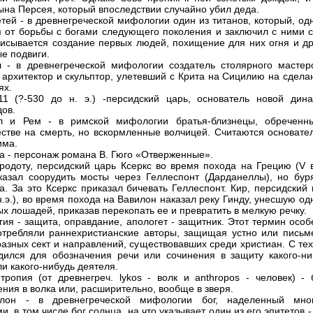
ына Персея, который впоследствии случайно убил деда.
тей - в древнегреческой мифологии один из титанов, который, од
я от борьбы с богами следующего поколения и заключил с ними с
исывается создание первых людей, похищение для них огня и др
ые подвиги.
 - в древнегреческой мифологии создатель столярного мастерс
 архитектор и скульптор, улетевший с Крита на Сицилию на сдела
ях.
1 (?-530 до н. э.) -персидский царь, основатель новой дина
ов.
л и Рем - в римской мифологии братья-близнецы, обреченн
стве на смерть, но вскормленные волчицей. Считаются основате
има.
та - персонаж романа В. Гюго «Отверженные».
родоту, персидский царь Ксеркс во время похода на Грецию (V в
иказал соорудить мосты через Геллеспонт (Дарданеллы), но бур
а. За это Ксеркс приказал бичевать Геллеспонт. Кир, персидский
 н.э.), во время похода на Вавилон наказал реку Гинду, унесшую од
х лошадей, приказав перекопать ее и превратить в мелкую речку.
гия - защита, оправдание, апологет - защитник. Этот термин осо
отребляли раннехристианские авторы, защищая устно или письм
разных сект и направлений, существовавших среди христиан. С те
дился для обозначения речи или сочинения в защиту какого-ни
ли какого-нибудь деятеля.
тропия (от древнегреч. lykos - волк и anthropos - человек) - 
ния в волка или, расширительно, вообще в зверя.
лон - в древнегреческой мифологии бог, наделенный мно
, в том числе бог солнца, на что указывает один из его эпитетов 