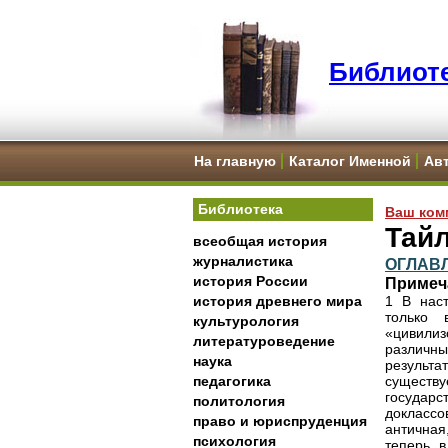
Библиоте
На главную
Каталог Именной
Ав
Библиотека
Ваш ком
Тайл
всеобщая история
журналистика
ОГЛАВ
история России
Примеч
история древнего мира
1 В наст
только 
культурология
«цивилиз
литературоведение
различны
наука
результ
педагогика
существ
государ
политология
доклассо
право и юриспруденция
античная
психология
теперь в