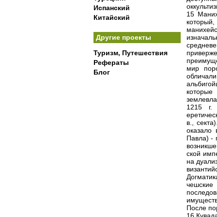
оккульти
Испанский
15 Маних
Китайский
который,
манихейс
Другие проекты
изначал
средневе
Туризм, Путешествия
приверж
преимуще
Рефераты
мир пор
Блог
обличали
альбигойц
которые
землевла
1215 г.
еретичес
в., сект
оказало 
Павла) -
возникше
ской имп
на дуали
византи
Догматик
чешские 
последо
имуществ
После по
16 Кувад