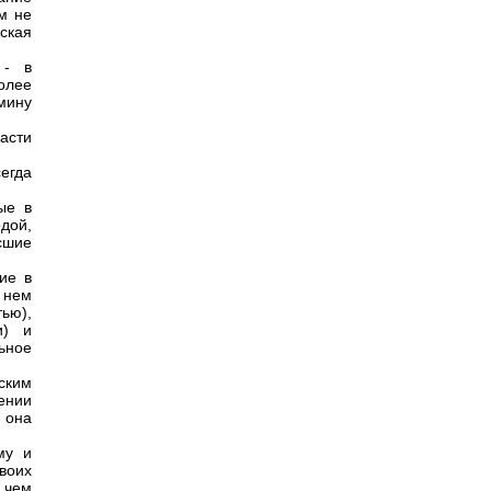
м не
ская
 - в
олее
мину
асти
сегда
ые в
дой,
сшие
ие в
 нем
ью),
и) и
ьное
ским
ении
е она
му и
воих
 чем