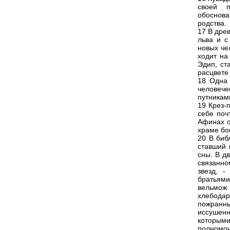
своей п
обоснова
родства.
17 В дре
льва и с
новых чел
ходит на
Эдип, ст
расцвете 
18 Одна 
человеч
путникам
19 Крез-
себе поч
Афинах о
храме бо
20 В биб
ставший 
сны. В д
связанно
звезд, 
братьями
вельмож 
хлебода
пожранн
иссушенн
которым
полномоч