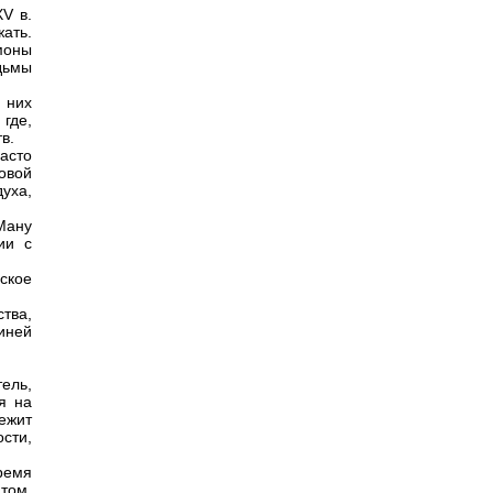
XV в.
жать.
моны
едьмы
 них
 где,
в.
асто
овой
уха,
Ману
ии с
ское
тва,
иней
ель,
я на
ежит
сти,
ремя
 том,