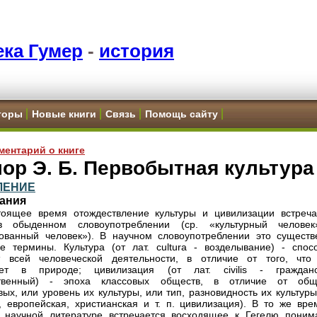
ка Гумер
-
история
торы
Новые книги
Связь
Помощь сайту
ментарий о книге
ор Э. Б. Первобытная культура
ЛЕНИЕ
ания
оящее время отождествление культуры и цивилизации встреча
в обыденном словоупотреблении (ср. «культурный челове
ованный человек»). В научном словоупотреблении это существ
е термины. Культура (от лат. cultura - возделывание) - спос
ат всей человеческой деятельности, в отличие от того, что
ует в природе; цивилизация (от лат. civilis - гражданс
ственный) - эпоха классовых обществ, в отличие от общ
вых, или уровень их культуры, или тип, разновидность их культуры
, европейская, христианская и т. п. цивилизация). В то же вре
 научной литературе встречается восходящее к Гегелю поним