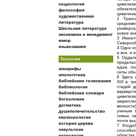
социология
цивилиза
обязате
философия
цивилиза
художественная
2 Транс
литература
средне
Школьная литература
универса
новое зн
экономика и менеджмент
3 Имеют
юмор
Северной
языкознание
4 Одно из
и все, и 
5 Ордали
Теология
предклас
ядом, по
апокрифы
силы обн
апологетика
6 Здесь 
библейские толкования
XIX в. т
стадий д
библиология
варварс
библейские словари
цивилиз
богословие
закрепле
догматика
венност
ученым 
душепопечительство
семьи, ч
екклесиология
почти вы
история церкви
7 Уподо
оккультизм
способно
областях
патрология