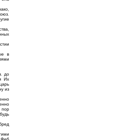
нако,
оюз.
угие
тва,
нных
стии
ые в
лями
. до
я Их
 царь
ну из
бенно
енно
х пор
будь
бред
гими
- Феб