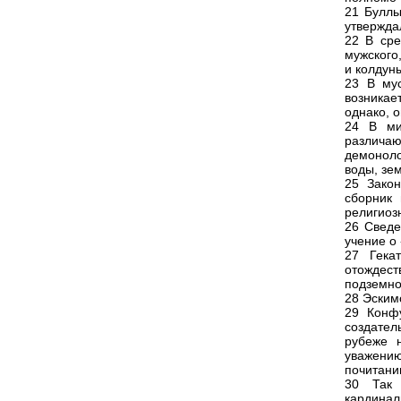
21 Буллы
утвержда
22 В сре
мужского
и колдун
23 В му
возникае
однако, 
24 В ми
различаю
демоноло
воды, зе
25 Зако
сборник 
религиоз
26 Сведе
учение о
27 Гека
отождест
подземно
28 Эским
29 Конфу
создател
рубеже 
уважени
почитани
30 Так 
кардинал