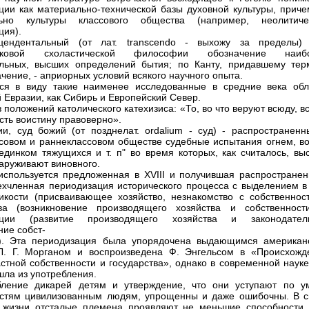
ции как материально-технической базы духовной культуры, приче
льно культуры классового общества (например, неолитиче
ция).
цендентальный (от лат. transcendo - выхожу за пределы)
вековой схоластической философии обозначение наиб
льных, высших определений бытия; по Канту, придавшему тер
ачение, - априорных условий всякого научного опыта.
ся в виду такие наименее исследованные в средние века обл
 Евразии, как Сибирь и Европейский Север.
 положений католического катехизиса: «То, во что веруют всюду, в
есть воистину правоверно».
и, суд божий (от позднелат. ordalium - суд) - распространенн
совом и раннеклассовом обществе судебные испытания огнем, во
единком тяжущихся и т. п" во время которых, как считалось, вы
аруживают виновного.
используется предложенная в XVIII и получившая распространен
рехчленная периодизация исторического процесса с выделением в
икости (присваивающее хозяйство, незнакомство с собственност
тва (возникновение производящего хозяйства и собственност
ации (развитие производящего хозяйства и законодател
ние собст-
и). Эта периодизация была упорядочена выдающимся американ
Л. Г. Морганом и воспроизведена Ф. Энгельсом в «Происхожд
астной собственности и государства», однако в современной наук
шла из употребления.
бление дикарей детям и утверждение, что они уступают по у
стям цивилизованным людям, упрощенны и даже ошибочны. В с
 жизни отсталые племена проявляют не меньшие способности,