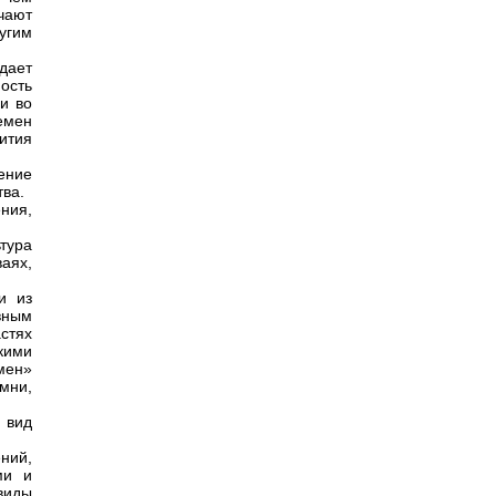
чают
угим
дает
ость
и во
емен
ития
ение
тва.
ения,
ьтура
аях,
и из
вным
стях
кими
мен»
мни,
 вид
ений,
ми и
виды