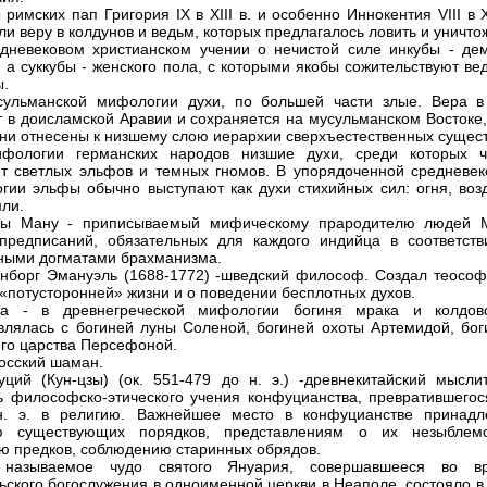
 римских пап Григория IX в XIII в. и особенно Иннокентия VIII в 
ли веру в колдунов и ведьм, которых предлагалось ловить и уничто
дневековом христианском учении о нечистой силе инкубы - де
, а суккубы - женского пола, с которыми якобы сожительствуют в
ы.
сульманской мифологии духи, по большей части злые. Вера в
т в доисламской Аравии и сохраняется на мусульманском Востоке,
они отнесены к низшему слою иерархии сверхъестественных сущест
фологии германских народов низшие духи, среди которых ч
т светлых эльфов и темных гномов. В упорядоченной средневек
гии эльфы обычно выступают как духи стихийных сил: огня, возд
мли.
ны Ману - приписываемый мифическому прародителю людей 
предписаний, обязательных для каждого индийца в соответств
ными догматами брахманизма.
нборг Эмануэль (1688-1772) -шведский философ. Создал теософ
 «потусторонней» жизни и о поведении бесплотных духов.
та - в древнегреческой мифологии богиня мрака и колдовс
влялась с богиней луны Соленой, богиней охоты Артемидой, бог
го царства Персефоной.
осский шаман.
ций (Кун-цзы) (ок. 551-479 до н. э.) -древнекитайский мыслит
ь философско-этического учения конфуцианства, превратившегос
н. э. в религию. Важнейшее место в конфуцианстве принадл
ю существующих порядков, представлениям о их незыблемо
ю предков, соблюдению старинных обрядов.
называемое чудо святого Януария, совершавшееся во в
ьского богослужения в одноименной церкви в Неаполе, состояло в