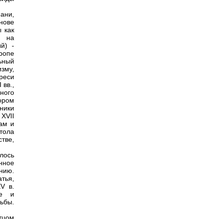
ани,
нове
 как
е на
й) -
ропе
ьный
зму,
реси
 вв.,
ного
ором
ники
 XVII
ам и
тола
тве,
лось
енное
нию.
тья,
V в.
ое и
ьбы.
отцом