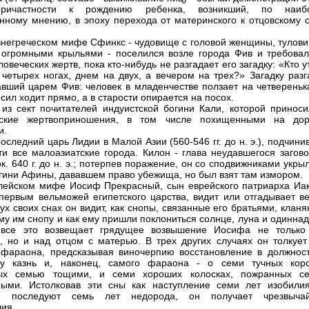
ричастности к рождению ребенка, возникший, по наиб
нному мнению, в эпоху перехода от материнского к отцовскому с
внегреческом мифе Сфинкс - чудовище с головой женщины, тулов
 огромными крыльями - поселился возле города Фив и требовал
овеческих жертв, пока кто-нибудь не разгадает его загадку: «Кто 
 четырех ногах, днем на двух, а вечером на трех?» Загадку разг
авший царем Фив: человек в младенчестве ползает на четверенька
сил ходит прямо, а в старости опирается на посох.
из сект почитателей индуистской богини Кали, которой приноси
еские жертвоприношения, в том числе похищенными на дор
и.
последний царь Лидии в Малой Азии (560-546 гг. до н. э.), подчин
ти все малоазиатские города. Килон - глава неудавшегося загово
к. 640 г. до н. э.; потерпев поражение, он со сподвижниками укры
гини Афины, дававшем право убежища, но был взят там измором.
лейском мифе Иосиф Прекрасный, сын еврейского патриарха Иак
первым вельможей египетского царства, видит или отгадывает в
вух своих снах он видит, как снопы, связанные его братьями, клан
му им снопу и как ему пришли поклониться солнце, луна и одинна
- все это возвещает грядущее возвышение Иосифа не только
, но и над отцом с матерью. В трех других случаях он толкует
фараона, предсказывая виночерпию восстановление в должност
ру казнь и, наконец, самого фараона - о семи тучных коро
ых семью тощими, и семи хороших колосках, пожранных с
ыми. Истолковав эти сны как наступление семи лет изобилия
и последуют семь лет недорода, он получает чрезвыча
ия.