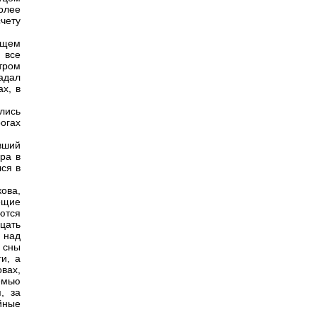
олее
чету
ищем
 все
утром
адал
х, в
лись
огах
ивший
ра в
лся в
ова,
ещие
яются
дцать
 над
 сны
и, а
вах,
емью
, за
йные