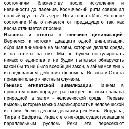
состояниям: блаженству после искупления и
невинности до падения. Космический ритм совершил
полный круг: от Инь через Ян и снова к Инь. Но новое
состояние Инь отличается от предыдущего так, как
весна отличается от осени.
Вызовы и ответы в генезисе цивилизаций.
Вернемся к истокам двадцати одной цивилизации,
обращая внимание на вызовы, которые делала среда,
и на ответы на них. Мы не будем постулировать
никакого единства и не будем пытаться обнаружить
какой бы то ни было всеобщий закон, а займемся лишь
исследованием действия феномена Вызова-и-Ответа
применительно к частным случаям.
Генезис египетской цивилизации.
Начнем в
принятом нами порядке, рассмотрев вызовы сначала
природной, а затем - человеческой среды. Первые
вызовы, которые можно зафиксировать в человеческой
истории, были сделаны дельтами рек Нила, Иордана,
Тигра и Евфрата, Инда с его некогда существовавшим
параллельным руслом. Реки эти пересекают