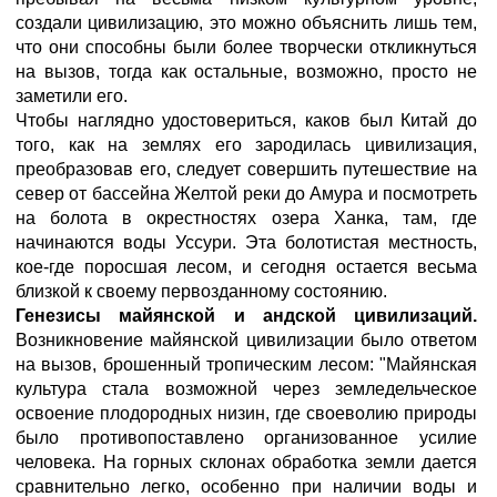
создали цивилизацию, это можно объяснить лишь тем,
что они способны были более творчески откликнуться
на вызов, тогда как остальные, возможно, просто не
заметили его.
Чтобы наглядно удостовериться, каков был Китай до
того, как на землях его зародилась цивилизация,
преобразовав его, следует совершить путешествие на
север от бассейна Желтой реки до Амура и посмотреть
на болота в окрестностях озера Ханка, там, где
начинаются воды Уссури. Эта болотистая местность,
кое-где поросшая лесом, и сегодня остается весьма
близкой к своему первозданному состоянию.
Генезисы майянской и андской цивилизаций.
Возникновение майянской цивилизации было ответом
на вызов, брошенный тропическим лесом: "Майянская
культура стала возможной через земледельческое
освоение плодородных низин, где своеволию природы
было противопоставлено организованное усилие
человека. На горных склонах обработка земли дается
сравнительно легко, особенно при наличии воды и