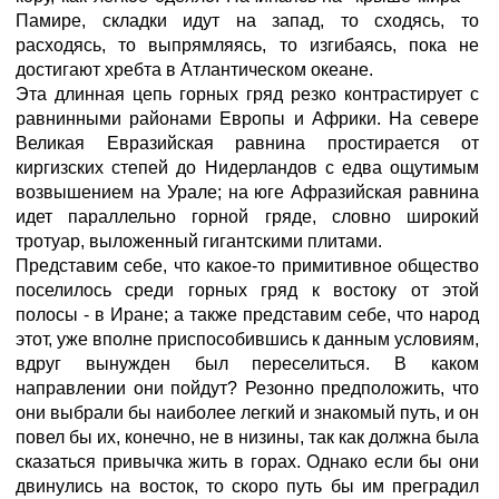
Памире, складки идут на запад, то сходясь, то
расходясь, то выпрямляясь, то изгибаясь, пока не
достигают хребта в Атлантическом океане.
Эта длинная цепь горных гряд резко контрастирует с
равнинными районами Европы и Африки. На севере
Великая Евразийская равнина простирается от
киргизских степей до Нидерландов с едва ощутимым
возвышением на Урале; на юге Афразийская равнина
идет параллельно горной гряде, словно широкий
тротуар, выложенный гигантскими плитами.
Представим себе, что какое-то примитивное общество
поселилось среди горных гряд к востоку от этой
полосы - в Иране; а также представим себе, что народ
этот, уже вполне приспособившись к данным условиям,
вдруг вынужден был переселиться. В каком
направлении они пойдут? Резонно предположить, что
они выбрали бы наиболее легкий и знакомый путь, и он
повел бы их, конечно, не в низины, так как должна была
сказаться привычка жить в горах. Однако если бы они
двинулись на восток, то скоро путь бы им преградил