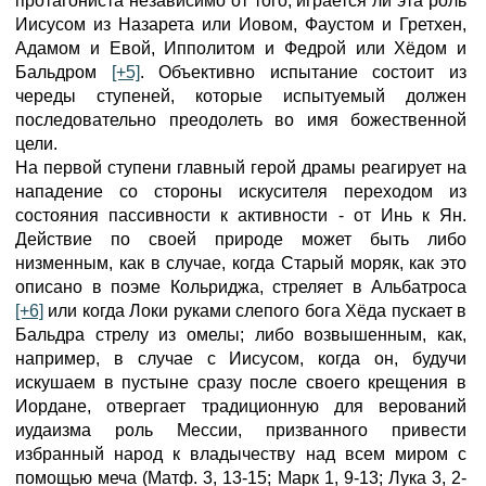
протагониста независимо от того, играется ли эта роль
Иисусом из Назарета или Иовом, Фаустом и Гретхен,
Адамом и Евой, Ипполитом и Федрой или Хёдом и
Бальдром
[+5]
. Объективно испытание состоит из
череды ступеней, которые испытуемый должен
последовательно преодолеть во имя божественной
цели.
На первой ступени главный герой драмы реагирует на
нападение со стороны искусителя переходом из
состояния пассивности к активности - от Инь к Ян.
Действие по своей природе может быть либо
низменным, как в случае, когда Старый моряк, как это
описано в поэме Кольриджа, стреляет в Альбатроса
[+6]
или когда Локи руками слепого бога Хёда пускает в
Бальдра стрелу из омелы; либо возвышенным, как,
например, в случае с Иисусом, когда он, будучи
искушаем в пустыне сразу после своего крещения в
Иордане, отвергает традиционную для верований
иудаизма роль Мессии, призванного привести
избранный народ к владычеству над всем миром с
помощью меча (Матф. 3, 13-15; Марк 1, 9-13; Лука 3, 2-