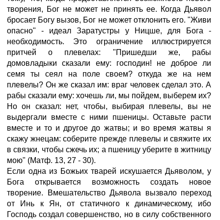
творения, Бог не может не принять ее. Когда Дьявол
бросает Богу вызов, Бог не может отклонить его. "Живи
опасно" - идеал Заратустры у Ницше, для Бога -
необходимость. Это ограничение иллюстрируется
притчей о плевелах: "Пришедши же, рабы
домовладыки сказали ему: господин! не доброе ли
семя ты сеял на поле своем? откуда же на нем
плевелы? Он же сказал им: враг человек сделал это. А
рабы сказали ему: хочешь ли, мы пойдем, выберем их?
Но он сказал: нет, чтобы, выбирая плевелы, вы не
выдергали вместе с ними пшеницы. Оставьте расти
вместе и то и другое до жатвы; и во время жатвы я
скажу жнецам: соберите прежде плевелы и свяжите их
в связки, чтобы сжечь их; а пшеницу уберите в житницу
мою" (Матф. 13, 27 - 30).
Если одна из Божьих тварей искушается Дьяволом, у
Бога открывается возможность создать новое
творение. Вмешательство Дьявола вызвало переход
от Инь к Ян, от статичного к динамическому, ибо
Господь создал совершенство, но в силу собственного