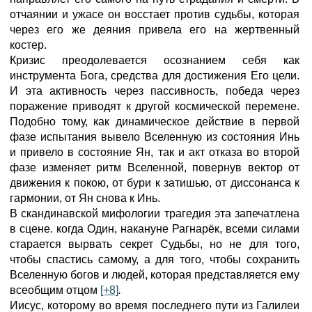
отчаянии и ужасе он восстает против судьбы, которая
через его же деяния привела его на жертвенный
костер.
Кризис преодолевается осознанием себя как
инструмента Бога, средства для достижения Его цели.
И эта активность через пассивность, победа через
поражение приводят к другой космической перемене.
Подобно тому, как динамическое действие в первой
фазе испытания вывело Вселенную из состояния Инь
и привело в состояние Ян, так и акт отказа во второй
фазе изменяет ритм Вселенной, повернув вектор от
движения к покою, от бури к затишью, от диссонанса к
гармонии, от Ян снова к Инь.
В скандинавской мифологии трагедия эта запечатлена
в сцене. когда Один, накануне Рагнарёк, всеми силами
старается вырвать секрет Судьбы, но не для того,
чтобы спастись самому, а для того, чтобы сохранить
Вселенную богов и людей, которая представляется ему
всеобщим отцом
[+8]
.
Иисус, которому во время последнего пути из Галилеи