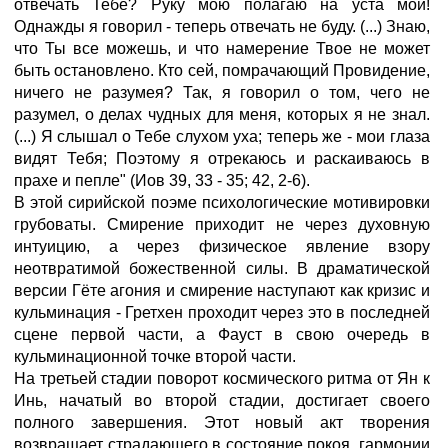
отвечать Тебе? Руку мою полагаю на уста мои!
Однажды я говорил - теперь отвечать не буду. (...) Знаю,
что Ты все можешь, и что намерение Твое не может
быть остановлено. Кто сей, помрачающий Провидение,
ничего не разумея? Так, я говорил о том, чего не
разумел, о делах чудных для меня, которых я не знал.
(...) Я слышал о Тебе слухом уха; теперь же - мои глаза
видят Тебя; Поэтому я отрекаюсь и раскаиваюсь в
прахе и пепле" (Иов 39, 33 - 35; 42, 2-6).
В этой сирийской поэме психологические мотивировки
грубоваты. Смирение приходит не через духовную
интуицию, а через физическое явление взору
неотвратимой божественной силы. В драматической
версии Гёте агония и смирение наступают как кризис и
кульминация - Гретхен проходит через это в последней
сцене первой части, а Фауст в свою очередь в
кульминационной точке второй части.
На третьей стадии поворот космического ритма от Ян к
Инь, начатый во второй стадии, достигает своего
полного завершения. Этот новый акт творения
возвращает страдающего в состояние покоя, гармонии