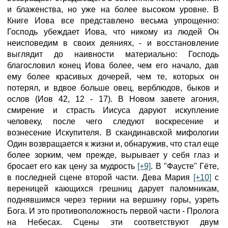
и блаженства, но уже на более высоком уровне. В
Книге Иова все представлено весьма упрощенно:
Господь убеждает Иова, что никому из людей Он
неисповедим в своих деяниях, - и восстановление
выглядит до наивности материально: Господь
благословил конец Иова более, чем его начало, дав
ему более красивых дочерей, чем те, которых он
потерял, и вдвое больше овец, верблюдов, быков и
ослов (Иов 42, 12 - 17). В Новом завете агония,
смирение и страсть Иисуса даруют искупление
человеку, после чего следуют воскресение и
вознесение Искупителя. В скандинавской мифологии
Один возвращается к жизни и, обнаружив, что стал еще
более зорким, чем прежде, вырывает у себя глаз и
бросает его как цену за мудрость
[+9]
. В "Фаусте" Гёте,
в последней сцене второй части. Дева Мария
[+10]
с
вереницей кающихся грешниц дарует паломникам,
поднявшимся через тернии на вершину горы, узреть
Бога. И это противоположность первой части - Пролога
на Небесах. Сцены эти соответствуют двум