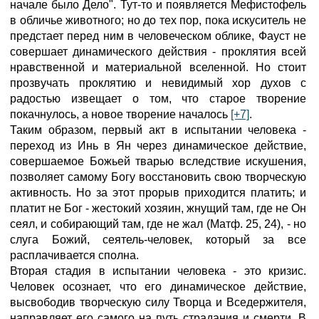
начале было Дело". Тут-то и появляется Мефистофель
в обличье животного; но до тех пор, пока искуситель не
предстает перед ним в человеческом облике, Фауст не
совершает динамического действия - проклятия всей
нравственной и материальной вселенной. Но стоит
прозвучать проклятию и невидимый хор духов с
радостью извещает о том, что старое творение
покачнулось, а новое творение началось
[+7]
.
Таким образом, первый акт в испытании человека -
переход из Инь в Ян через динамическое действие,
совершаемое Божьей тварью вследствие искушения,
позволяет самому Богу восстановить свою творческую
активность. Но за этот прорыв приходится платить; и
платит не Бог - жестокий хозяин, жнущий там, где не Он
сеял, и собирающий там, где не жал (Матф. 25, 24), - но
слуга Божий, сеятель-человек, который за все
расплачивается сполна.
Вторая стадия в испытании человека - это кризис.
Человек осознает, что его динамическое действие,
высвободив творческую силу Творца и Вседержителя,
направляет его самого на путь страдания и смерти. В