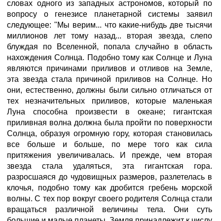
словах одного из западных астрономов, который по
вопросу о генезисе планетарной системы заявил
следующее: "Мы верим... что какие-нибудь две тысячи
миллионов лет тому назад... вторая звезда, слепо
блуждая по Вселенной, попала случайно в область
нахождения Солнца. Подобно тому как Солнце и Луна
являются причинами приливов и отливов на Земле,
эта звезда стала причиной приливов на Солнце. Но
они, естественно, должны были сильно отличаться от
тех незначительных приливов, которые маленькая
Луна способна произвести в океане; гигантская
приливная волна должна была пройти по поверхности
Солнца, образуя огромную гору, которая становилась
все больше и больше, по мере того как сила
притяжения увеличивалась. И прежде, чем вторая
звезда стала удаляться, эта гигантская гора.
разросшаяся до чудовищных размеров, разлетелась в
клочья, подобно тому как дробится гребень морской
волны. С тех пор вокруг своего родителя Солнца стали
вращаться различной величины тела. Они суть
большие и малые планеты. Земля принадлежит к числу