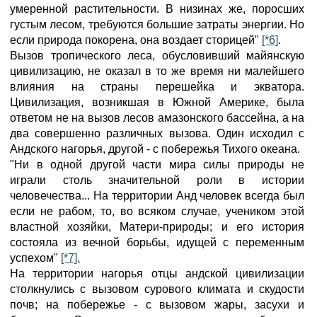
умеренной растительности. В низинах же, поросших
густым лесом, требуются большие затраты энергии. Но
если природа покорена, она воздает сторицей"
[*6]
.
Вызов тропического леса, обусловивший майянскую
цивилизацию, не оказал в то же время ни малейшего
влияния на страны перешейка и экватора.
Цивилизация, возникшая в Южной Америке, была
ответом не на вызов лесов амазонского бассейна, а на
два совершенно различных вызова. Один исходил с
Андского нагорья, другой - с побережья Тихого океана.
"Ни в одной другой части мира силы природы не
играли столь значительной роли в истории
человечества... На территории Анд человек всегда был
если не рабом, то, во всяком случае, учеником этой
властной хозяйки, Матери-природы; и его история
состояла из вечной борьбы, идущей с переменным
успехом"
[*7].
На территории нагорья отцы андской цивилизации
столкнулись с вызовом сурового климата и скудости
почв; на побережье - с вызовом жары, засухи и