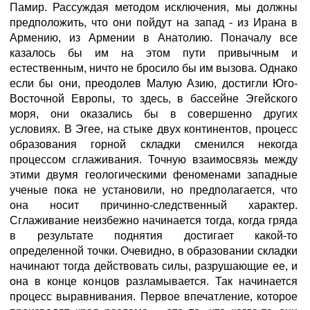
Памир. Рассуждая методом исключения, мы должны
предположить, что они пойдут на запад - из Ирана в
Армению, из Армении в Анатолию. Поначалу все
казалось бы им на этом пути привычным и
естественным, ничто не бросило бы им вызова. Однако
если бы они, преодолев Малую Азию, достигли Юго-
Восточной Европы, то здесь, в бассейне Эгейского
моря, они оказались бы в совершенно других
условиях. В Эгее, на стыке двух континентов, процесс
образования горной складки сменился некогда
процессом сглаживания. Точную взаимосвязь между
этими двумя геологическими феноменами западные
ученые пока не установили, но предполагается, что
она носит причинно-следственный характер.
Сглаживание неизбежно начинается тогда, когда гряда
в результате поднятия достигает какой-то
определенной точки. Очевидно, в образовании складки
начинают тогда действовать силы, разрушающие ее, и
она в конце концов разламывается. Так начинается
процесс выравнивания. Первое впечатление, которое