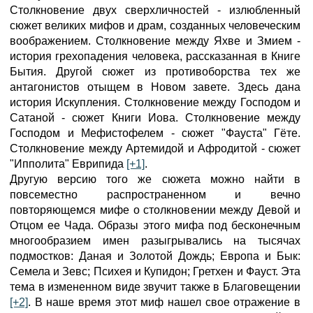
Столкновение двух сверхличностей - излюбленный
сюжет великих мифов и драм, созданных человеческим
воображением. Столкновение между Яхве и Змием -
история грехопадения человека, рассказанная в Книге
Бытия. Другой сюжет из противоборства тех же
антагонистов отыщем в Новом завете. Здесь дана
история Искупления. Столкновение между Господом и
Сатаной - сюжет Книги Иова. Столкновение между
Господом и Мефистофелем - сюжет "Фауста" Гёте.
Столкновение между Артемидой и Афродитой - сюжет
"Ипполита" Еврипида
[+1]
.
Другую версию того же сюжета можно найти в
повсеместно распространенном и вечно
повторяющемся мифе о столкновении между Девой и
Отцом ее Чада. Образы этого мифа под бесконечным
многообразием имен разыгрывались на тысячах
подмостков: Даная и Золотой Дождь; Европа и Бык:
Семела и Зевс; Психея и Купидон; Гретхен и Фауст. Эта
тема в измененном виде звучит также в Благовещении
[+2]
. В наше время этот миф нашел свое отражение в