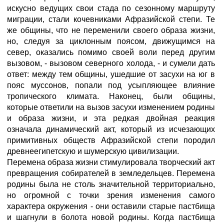
искусно ведущих свои стада по сезонному маршруту
миграции, стали кочевниками Афразийской степи. Те
же общины, что не переменили своего образа жизни,
но, следуя за циклонным поясом, движущимся на
север, оказались помимо своей воли перед другим
вызовом, - вызовом северного холода, - и сумели дать
ответ: между тем общины, ушедшие от засухи на юг в
пояс муссонов, попали под усыпляющее влияние
тропического климата. Наконец, были общины,
которые ответили на вызов засухи изменением родины
и образа жизни, и эта редкая двойная реакция
означала динамический акт, который из исчезающих
примитивных обществ Афразийской степи породил
древнеегипетскую и шумерскую цивилизации.
Перемена образа жизни стимулировала творческий акт
превращения собирателей в земледельцев. Перемена
родины была не столь значительной территориально,
но огромной с точки зрения изменения самого
характера окружения - они оставили старые пастбища
и шагнули в болота новой родины. Когда пастбища