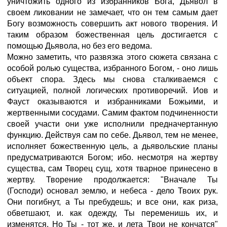
уничтожить одного из избранников Бога, Дьявол в
своем ликовании не замечает, что он тем самым дает
Богу возможность совершить акт нового творения. И
таким образом божественная цель достигается с
помощью Дьявола, но без его ведома.
Можно заметить, что развязка этого сюжета связана с
особой ролью существа, избранного Богом, - оно лишь
объект спора. Здесь мы снова сталкиваемся с
ситуацией, полной логических противоречий. Иов и
Фауст оказываются и избранниками Божьими, и
жертвенными сосудами. Самим фактом подчиненности
своей участи они уже исполнили предначертанную
функцию. Действуя сам по себе. Дьявол, тем не менее,
исполняет божественную цель, а дьявольские планы
предусматриваются Богом; ибо. несмотря на жертву
существа, сам Творец сущ, хотя тварное принесено в
жертву. Творение продолжается: "Вначале Ты
(Господи) основал землю, и небеса - дело Твоих рук.
Они погибнут, а Ты пребудешь; и все они, как риза,
обветшают, и. как одежду, Ты переменишь их, и
изменятся. Но Ты - тот же, и лета Твои не кончатся"