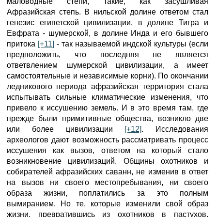
маловодные степи, такие, как засушливая
Афразийская степь. В нильской долине ответом стал
генезис египетской цивилизации, в долине Тигра и
Евфрата - шумерской, в долине Инда и его бывшего
притока
[+11]
- так называемой индской культуры (если
предположить, что последняя не является
ответвлением шумерской цивилизации, а имеет
самостоятельные и независимые корни). По окончании
ледникового периода афразийская территория стала
испытывать сильные климатические изменения, что
привело к иссушению земель. И в это время там, где
прежде были примитивные общества, возникло две
или более цивилизации
[+12]
. Исследования
археологов дают возможность рассматривать процесс
иссушения как вызов, ответом на который стало
возникновение цивилизаций. Общины охотников и
собирателей афразийских саванн, не изменив в ответ
на вызов ни своего местопребывания, ни своего
образа жизни, поплатились за это полным
вымиранием. Но те, которые изменили свой образ
жизни, превратившись из охотников в пастухов,