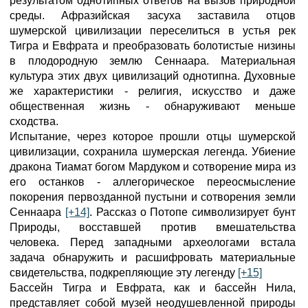
результатом однотипных ответов на вызов природной
среды. Афразийская засуха заставила отцов
шумерской цивилизации переселиться в устья рек
Тигра и Евфрата и преобразовать болотистые низины
в плодородную землю Сеннаара. Материальная
культура этих двух цивилизаций однотипна. Духовные
же характеристики - религия, искусство и даже
общественная жизнь - обнаруживают меньше
сходства.
Испытание, через которое прошли отцы шумерской
цивилизации, сохранила шумерская легенда. Убиение
дракона Тиамат богом Мардуком и сотворение мира из
его останков - аллегорическое переосмысление
покорения первозданной пустыни и сотворения земли
Сеннаара
[+14]
. Рассказ о Потопе символизирует бунт
Природы, восставшей против вмешательства
человека. Перед западными археологами встала
задача обнаружить и расшифровать материальные
свидетельства, подкрепляющие эту легенду
[+15]
Бассейн Тигра и Евфрата, как и бассейн Нила,
представляет собой музей неодушевленной природы