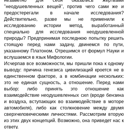
незаметно для себя оказались жертвами
"неодушевленных вещей", против чего сами же и
предостерегали в начале исследования?
Действительно, разве мы не применили к
исследованию истории метод, выработанный
специально для исследования неодушевленной
природы? Предпринимая последнюю попытку решить
стоящую перед нами задачу, двинемся по пути,
указанному Платоном. Отрешимся от формул Науки и
вслушаемся в язык Мифологии.
Исчерпав все возможности, мы пришли пока к одному
выводу: причина генезиса цивилизаций кроется не в
единственном факторе, а в комбинации нескольких:
это не единая сущность, а отношение. Перед нами
выбор: либо принять это отношение как
взаимодействие неодушевленных сил (вроде бензина
и воздуха, вступающих во взаимодействие в моторе
автомобиля), либо как столкновение между двумя
сверхчеловеческими личностями. Рассмотрим вторую
из этих двух концепций. Возможно, она приведет нас к
ответу.