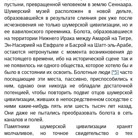
пустыни, превращенной человеком в землю Сеннаара.
Шумерский музей расположен в новой дельте,
образовавшейся в результате слияния рек уже после
исчезновения не только шумерской цивилизации, но и
ее вавилонского преемника. Болота, образовавшиеся
на территории Нижнего Ирака между Амарой на Тигре,
Эн-Насирией на Евфрате и Басрой на Шатт-эль-Арабе,
остаются нетронутыми с момента возникновения до
настоящего времени, ибо на исторической сцене так и
не появилось ни одного общества, которое хотело бы и
было в состоянии их освоить. Болотные люди
[*5]
часто
посещающие эти места, пассивно, приспособились к
ним, однако они никогда не обладали достаточной
потенцией, чтобы повторить подвиг отцов шумерской
цивилизации, живших в непосредственном соседстве с
ними какие-нибудь пять или шесть тысяч лет назад.
Они даже не пытались преобразовать болота в сеть
каналов и полей.
Памятники шумерской цивилизации хранят
молчаливое, но точное свидетельство о тех