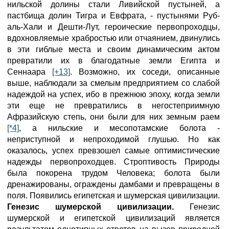
нильской долины стали Ливийской пустыней, а
пастбища долин Тигра и Евфрата, - пустынями Руб-
аль-Хали и Дешти-Лут, героические первопроходцы,
вдохновляемые храбростью или отчаянием, двинулись
в эти гиблые места и своим динамическим актом
превратили их в благодатные земли Египта и
Сеннаара
[+13]
. Возможно, их соседи, описанные
выше, наблюдали за смелым предприятием со слабой
надеждой на успех, ибо в прежнюю эпоху, когда земли
эти еще не превратились в негостеприимную
Афразийскую степь, они были для них земным раем
[*4]
, а нильские и месопотамские болота -
неприступной и непроходимой глушью. Но как
оказалось, успех превзошел самые оптимистические
надежды первопроходцев. Строптивость Природы
была покорена трудом Человека; болота были
дренажированы, ограждены дамбами и превращены в
поля. Появились египетская и шумерская цивилизации.
Генезис шумерской цивилизации.
Генезис
шумерской и египетской цивилизаций является