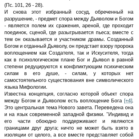
(Пс. 101, 26 - 28).
И снова этот избранный сосуд, обреченный на
разрушение, - предмет спора между Дьяволом и Богом
- является полем их сражения, ареной, где проходит
поединок, сценой, где разыгрывается пьеса; вместе с
тем он оказывается и участником драмы. Созданный
Богом и отданный Дьяволу, он предстает взору пророка
воплощением как Создателя, так и Искусителя, тогда
как в психологическом плане Бог и Дьявол в равной
степени редуцируются к конфликтующим психическим
силам в его душе, - силам, у которых нет
самостоятельного существования вне символического
языка Мифологии.
Известна концепция, согласно которой объект спора
между Богом и Дьяволом есть воплощение Бога
[+4]
.
Это центральная тема Нового завета. Переведена она
и на язык современной западной физики. "Индивид и
его части обоюдно поддерживают и являются
границами друг друга; ничто не может быть взято в
изоляции от целого, а все вместе представляет собой