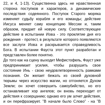
22, и 4, 1-13). Существенна здесь не нравственная
сторона поступков и характеров, а динамические
последствия содеянного. Поступок Старого моряка
изменяет судьбу корабля и его команды; действие
Иисуса меняет саму концепцию Мессии и, таким
образом, придает ей новую силу. Соответствующее
действие в испытании Иова - это проклятие дня его
рождения - протест, в результате которого появляются
все заслуги Иова и раскрывается справедливость
Бога. В испытании Фауста этот пункт разработан и
представлен более понятно.
До того как на сцену выходит Мефистофель, Фауст уже
предпринимает усилия, чтобы разрушить свое
состояние Инь - свою неудовлетворенность рамками
познания. Он желает бежать из своей духовной
тюрьмы через искусство магии, но отгоняется Духом
Земли; он хочет совершить самоубийство, но его
останавливает хор ангелов; он вновь переходит от
действия к созерцанию; однако его ум алчет действия,
и он перефразирует. "В начале было Слово" - на "В