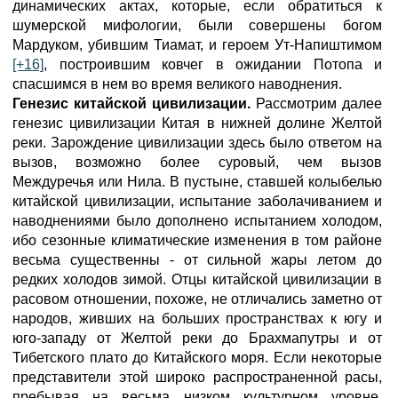
динамических актах, которые, если обратиться к
шумерской мифологии, были совершены богом
Мардуком, убившим Тиамат, и героем Ут-Напиштимом
[+16]
, построившим ковчег в ожидании Потопа и
спасшимся в нем во время великого наводнения.
Генезис китайской цивилизации.
Рассмотрим далее
генезис цивилизации Китая в нижней долине Желтой
реки. Зарождение цивилизации здесь было ответом на
вызов, возможно более суровый, чем вызов
Междуречья или Нила. В пустыне, ставшей колыбелью
китайской цивилизации, испытание заболачиванием и
наводнениями было дополнено испытанием холодом,
ибо сезонные климатические изменения в том районе
весьма существенны - от сильной жары летом до
редких холодов зимой. Отцы китайской цивилизации в
расовом отношении, похоже, не отличались заметно от
народов, живших на больших пространствах к югу и
юго-западу от Желтой реки до Брахмапутры и от
Тибетского плато до Китайского моря. Если некоторые
представители этой широко распространенной расы,
пребывая на весьма низком культурном уровне,