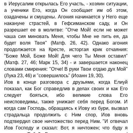
в Иерусалим открылась Его участь, - хозяин ситуации,
а ученики Его, когда Он сообщает им об этом,
озадачены и смущены. Агония начинается у Него еще
накануне страстей, в Гефсиманском саду, и Он
разрешает ее в молитве: "Отче Мой! если не может
чаша сия миновать Меня, чтобы Мне не пить ея, да
будет воля Твоя" (Матф. 26, 42). Однако агония
продолжается на Кресте, исторгая крик отчаяния:
"Боже Мой, Боже Мой! Для чего Ты Меня оставил"
(Матф. 27, 46; Марк 15, 34) - и завершается наконец
словами смирения: "Отче! В руки Твои отдаю дух Мой"
(Лука 23, 46) и "совершилось" (Иоанн 19, 30).
Иов в конце разговора с друзьями, когда Елиуй
показал, как Бог справедлив в делах своих и как Его
следует бояться, ибо великие слова Его
неисповедимы, также унижает себя перед Богом. И
когда сам Господь, обращаясь к Иову из бури, вызвал
страдальца продолжить с Ним спор, Иов вновь
подтвердил свое ничтожество перед Ним. "И отвечал
Иов Господу и сказал: Вот, я ничтожен; что буду я