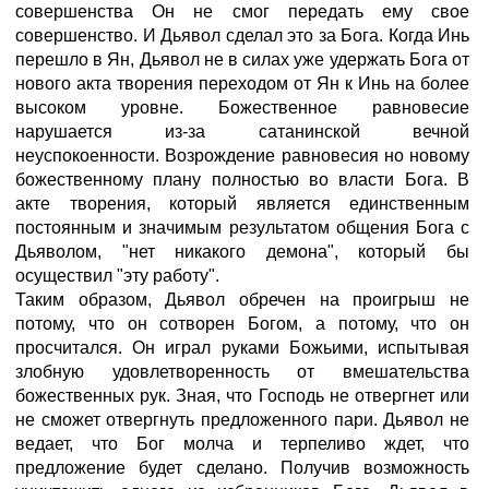
совершенства Он не смог передать ему свое
совершенство. И Дьявол сделал это за Бога. Когда Инь
перешло в Ян, Дьявол не в силах уже удержать Бога от
нового акта творения переходом от Ян к Инь на более
высоком уровне. Божественное равновесие
нарушается из-за сатанинской вечной
неуспокоенности. Возрождение равновесия но новому
божественному плану полностью во власти Бога. В
акте творения, который является единственным
постоянным и значимым результатом общения Бога с
Дьяволом, "нет никакого демона", который бы
осуществил "эту работу".
Таким образом, Дьявол обречен на проигрыш не
потому, что он сотворен Богом, а потому, что он
просчитался. Он играл руками Божьими, испытывая
злобную удовлетворенность от вмешательства
божественных рук. Зная, что Господь не отвергнет или
не сможет отвергнуть предложенного пари. Дьявол не
ведает, что Бог молча и терпеливо ждет, что
предложение будет сделано. Получив возможность