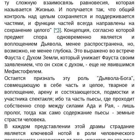
ту сложную взаимосвязь равновесия, которая
называется Жизнью. И получается так, что общий
контроль над целым сохраняется и поддерживается
частями, и функции частей всегда направлены на
сохранение целого"
[*3]
. Концепция, согласно которой
предмет спора одновременно является и
воплощением Дьявола, менее распространена, но,
возможно, не менее глубока. Это выражено во встрече
Фауста с Духом Земли, который унижает Фауста своим
заявлением, что он схож с духом, - еще не явившимся
Мефистофелем.
Остается признать эту роль "Дьявола-Бога",
совмещающую в себе часть и целое, тварное и
воплощение, арену и состязающегося, подмостки и
участника спектакля; ибо та часть пьесы, где проходит
собственно спор между силами Ада и Рая, - лишь
пролог, тогда как само содержание пьесы - земные
страсти человека.
В каждом представлении этой драмы страдание
является ключевой нотой в роли человеческого