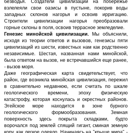
безводья. Создатели цивилизации на побережье
взлелеяли свои оазисы в пустыне, покорив воды
западных склонов нагорья и освоив ирригацию.
Строители цивилизации нагорья преобразовали
горные склоны в поля, освоив террасное земледелие.
Генезис минойской цивилизации.
Мы объяснили,
исходя из теории ответов и вызовов, генезисы пяти
цивилизаций из шести, известных нам как родственно
независимые. Шестая, названная нами минойской,
была ответом на вызов, не встречавшийся еще ранее,
- вызов моря.
Даже географическая карта свидетельствует, что
район, где возникла минойская цивилизация, пережил
в сравнительно недавнюю, если считать по шкале
геологического времени, эпоху физическую
катастрофу, которая коснулась и окрестных районов.
Эгейское море находится в зоне бурного
геологического формообразования. Земная
поверхность здесь покрыта складками, будто
ворочался под землей спящий гигант, сминая земную
кору, как легкое одеяло. Начинаясь на "крыше мира" -