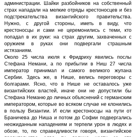
администрации. Шайки разбойников на собственный
страх нападали на мелкие отряды крестоносцев и без
подстрекательства византийского правительства.
Нужно, с другой стороны, иметь в виду, что
крестоносцы и сами не церемонились с теми, кто
попадал в их руки: на страх другим, захваченных с
оружием в руках они подвергали страшным
истязаниям.
Около 25 числа июля к Фридриху явились послы
Стефана Немани, а по прибытии в Ниш 27 числа
император принимал и самого великого жупана
Сербии. Здесь же, в Нише, велись переговоры с
болгарами. Ясно, что в Нише не оставалось уже
византийских властей, иначе они не допустили бы
Стефана Неманю до личных объяснений с германским
императором, которые во всяком случае не клонились
в пользу Византии. И если крестоносцы на пути от
Браничева до Ниша и потом до Софии подвергались
неожиданным нападениям и терпели урон в людях и
обозе, то, по справедливости говоря, византийское