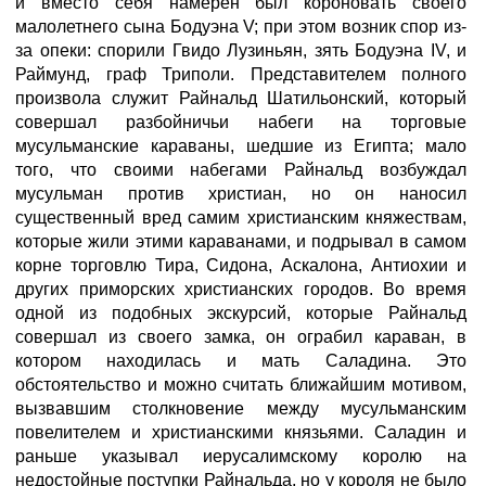
и вместо себя намерен был короновать своего
малолетнего сына Бодуэна V; при этом возник спор из-
за опеки: спорили Гвидо Лузиньян, зять Бодуэна IV, и
Раймунд, граф Триполи. Представителем полного
произвола служит Райнальд Шатильонский, который
совершал разбойничьи набеги на торговые
мусульманские караваны, шедшие из Египта; мало
того, что своими набегами Райнальд возбуждал
мусульман против христиан, но он наносил
существенный вред самим христианским княжествам,
которые жили этими караванами, и подрывал в самом
корне торговлю Тира, Сидона, Аскалона, Антиохии и
других приморских христианских городов. Во время
одной из подобных экскурсий, которые Райнальд
совершал из своего замка, он ограбил караван, в
котором находилась и мать Саладина. Это
обстоятельство и можно считать ближайшим мотивом,
вызвавшим столкновение между мусульманским
повелителем и христианскими князьями. Саладин и
раньше указывал иерусалимскому королю на
недостойные поступки Райнальда, но у короля не было