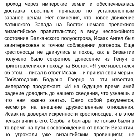
проход через имперские земли и обеспечивалась
доставка съестных припасов по установленным
заранее ценам. Нет сомнения, что новое движение
латинского Запада на Восток немало тревожило
византийское правительство; в виду неспокойного
состояния Балканского полуострова, Исаак Ангел был
заинтересован в точном соблюдении договора. Еще
крестоносцы не двинулись в поход, как в Византии
получено было секретное донесение из Генуи о
приготовлениях к походу на Восток. «Я уже известился
об этом, – писал в ответ Исаак, – и принял свои меры».
Поблагодарив Бодуэна Гверцо за эти известия,
император продолжает: «И на будущее время имей
радение доводить до нашего сведения, что узнаешь и
что нам важно знать». Само собой разумеется,
несмотря на внешние дружественные отношения,
Исаак не доверял искренности крестоносцев, и в этом
нельзя винить его. Сербы и болгары не только были в
то время на пути к освобождению от власти Византии,
но угрожали уже византийским провинциям; не