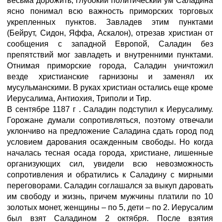
весьма дорожить; глубокий политический ум Саладина
ясно понимал всю важность приморских торговых
укрепленных пунктов. Завладев этим пунктами
(Бейрут, Сидон, Яффа, Аскалон), отрезав христиан от
сообщения с западной Европой, Саладин без
препятствий мог завладеть и внутренними пунктами.
Отнимая приморские города, Саладин уничтожил
везде христианские гарнизоны и заменял их
мусульманскими. В руках христиан остались еще кроме
Иерусалима, Антиохия, Триполи и Тир.
В сентябре 1187 г . Саладин подступил к Иерусалиму.
Горожане думали сопротивляться, поэтому отвечали
уклончиво на предложение Саладина сдать город под
условием дарования осажденным свободы. Но когда
началась тесная осада города, христиане, лишенные
организующих сил, увидели всю невозможность
сопротивления и обратились к Саладину с мирными
переговорами. Саладин соглашался за выкуп даровать
им свободу и жизнь, причем мужчины платили по 10
золотых монет, женщины – по 5, дети – по 2. Иерусалим
был взят Саладином 2 октября. После взятия