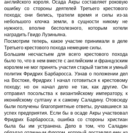
английского короля. Осада Акры составляет роковую
ошибку со стороны деятелей Третьего крестового
похода; они бились, тратили время и силы из-за
небольшого клочка земли, в сущности никому не
нужного, вполне бесполезного, которым хотели
наградить Гвидо Лузиньяна.
Посмотрим теперь, какое участие принимали в деле
Третьего крестового похода немецкие силы.
Большим несчастьем для всего крестового похода
было то, что в нем вместе с английским и французским
королем не мог принять участия старый тактик и умный
политик Фридрих Барбаросса. Узнав о положении дел
на Востоке, Фридрих I начал готовиться к крестовому
походу; но он начал дело не так, как другие. Он
отправил посольства к византийскому императору, к
иконийскому султану и к самому Саладину. Отовсюду
были получены благоприятные ответы, ручавшиеся за
успех предприятия. Если бы в осаде Акры участвовал
Фридрих Барбаросса, ошибка со стороны христиан
была бы им устранена. Дело в том, что Саладин
обладал отличным флотом, который доставлял ему из