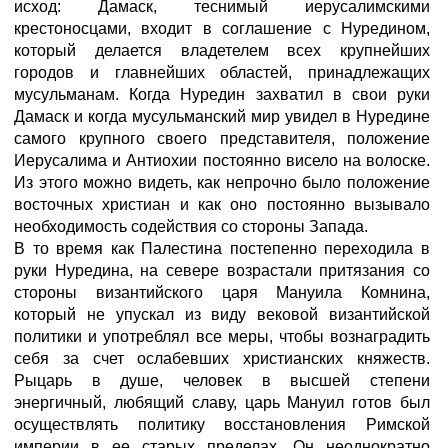
исход: Дамаск, теснимый иерусалимскими
крестоносцами, входит в соглашение с Нуредином,
который делается владетелем всех крупнейших
городов и главнейших областей, принадлежащих
мусульманам. Когда Нуредин захватил в свои руки
Дамаск и когда мусульманский мир увидел в Нуредине
самого крупного своего представителя, положение
Иерусалима и Антиохии постоянно висело на волоске.
Из этого можно видеть, как непрочно было положение
восточных христиан и как оно постоянно вызывало
необходимость содействия со стороны Запада.
В то время как Палестина постепенно переходила в
руки Нуредина, на севере возрастали притязания со
стороны византийского царя Мануила Комнина,
который не упускал из виду вековой византийской
политики и употреблял все меры, чтобы вознаградить
себя за счет ослабевших христианских княжеств.
Рыцарь в душе, человек в высшей степени
энергичный, любящий славу, царь Мануил готов был
осуществлять политику восстановления Римской
империи в ее старых пределах. Он неоднократно