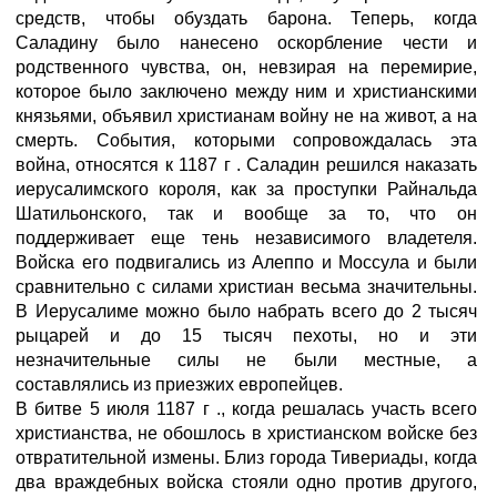
средств, чтобы обуздать барона. Теперь, когда
Саладину было нанесено оскорбление чести и
родственного чувства, он, невзирая на перемирие,
которое было заключено между ним и христианскими
князьями, объявил христианам войну не на живот, а на
смерть. События, которыми сопровождалась эта
война, относятся к 1187 г . Саладин решился наказать
иерусалимского короля, как за проступки Райнальда
Шатильонского, так и вообще за то, что он
поддерживает еще тень независимого владетеля.
Войска его подвигались из Алеппо и Моссула и были
сравнительно с силами христиан весьма значительны.
В Иерусалиме можно было набрать всего до 2 тысяч
рыцарей и до 15 тысяч пехоты, но и эти
незначительные силы не были местные, а
составлялись из приезжих европейцев.
В битве 5 июля 1187 г ., когда решалась участь всего
христианства, не обошлось в христианском войске без
отвратительной измены. Близ города Тивериады, когда
два враждебных войска стояли одно против другого,