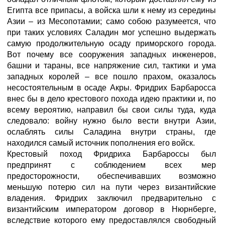
Египта все припасы, а войска шли к нему из середины
Азии – из Месопотамии; само собою разумеется, что
при таких условиях Саладин мог успешно выдержать
самую продолжительную осаду приморского города.
Вот почему все сооружения западных инженеров,
башни и тараны, все напряжение сил, тактики и ума
западных королей – все пошло прахом, оказалось
несостоятельным в осаде Акры. Фридрих Барбаросса
внес бы в дело крестового похода идею практики и, по
всему вероятию, направил бы свои силы туда, куда
следовало: войну нужно было вести внутри Азии,
ослаблять силы Саладина внутри страны, где
находился самый источник пополнения его войск.
Крестовый поход Фридриха Барбароссы был
предпринят с соблюдением всех мер
предосторожности, обеспечивавших возможно
меньшую потерю сил на пути через византийские
владения. Фридрих заключил предварительно с
византийским императором договор в Нюрнберге,
вследствие которого ему предоставлялся свободный