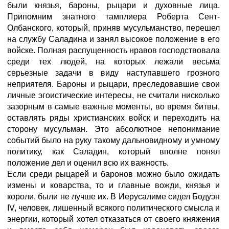
были князья, бароны, рыцари и духовные лица.
Припомним знатного тамплиера Роберта Сент-
Олбанского, который, приняв мусульманство, перешел
на службу Саладина и занял высокое положение в его
войске. Полная распущенность нравов господствовала
среди тех людей, на которых лежали весьма
серьезные задачи в виду наступавшего грозного
неприятеля. Бароны и рыцари, преследовавшие свои
личные эгоистические интересы, не считали нисколько
зазорным в самые важные моменты, во время битвы,
оставлять ряды христианских войск и переходить на
сторону мусульман. Это абсолютное непонимание
событий было на руку такому дальновидному и умному
политику, как Саладин, который вполне понял
положение дел и оценил всю их важность.
Если среди рыцарей и баронов можно было ожидать
измены и коварства, то и главные вожди, князья и
короли, были не лучше их. В Иерусалиме сидел Бодуэн
IV, человек, лишенный всякого политического смысла и
энергии, который хотел отказаться от своего княжения