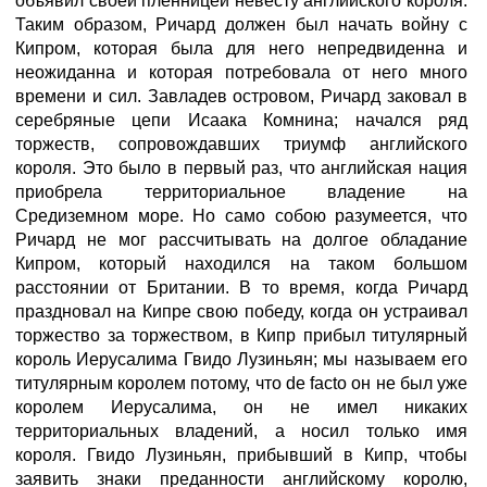
объявил своей пленницей невесту английского короля.
Таким образом, Ричард должен был начать войну с
Кипром, которая была для него непредвиденна и
неожиданна и которая потребовала от него много
времени и сил. Завладев островом, Ричард заковал в
серебряные цепи Исаака Комнина; начался ряд
торжеств, сопровождавших триумф английского
короля. Это было в первый раз, что английская нация
приобрела территориальное владение на
Средиземном море. Но само собою разумеется, что
Ричард не мог рассчитывать на долгое обладание
Кипром, который находился на таком большом
расстоянии от Британии. В то время, когда Ричард
праздновал на Кипре свою победу, когда он устраивал
торжество за торжеством, в Кипр прибыл титулярный
король Иерусалима Гвидо Лузиньян; мы называем его
титулярным королем потому, что de facto он не был уже
королем Иерусалима, он не имел никаких
территориальных владений, а носил только имя
короля. Гвидо Лузиньян, прибывший в Кипр, чтобы
заявить знаки преданности английскому королю,