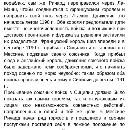
кораблях, сам же Ричард переправился через Ла-
Манш, чтобы соединиться с французским королем и
направить свой путь через Италию. Движение это
началось летом 1190 г . Оба короля предполагали идти
вместе, но многочисленность войска и возникшие при
доставке пропитания и фуража затруднения заставили
их разделиться. Французский король шел впереди и в
сентябре 1190 г . прибыл в Сицилию и остановился в
Мессине, поджидая своего союзника. Когда прибыл
сюда и английский король, движение союзного войска
было задержано теми соображениями, что начинать
поход осенью по морю неудобно; таким образом оба
войска провели осень и зиму в Сицилии до весны 1191
г .
Пребывание союзных войск в Сицилии должно было
показать как самим королям, так и окружающим их
лицам всю невозможность совместных действий,
направленных к одной и той же цели. В Мессине
Ричард начал ряд торжеств и праздников и своими
поступками поставил себя в ложное положение по