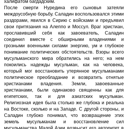
халифатом багдадским.
После смерти Нуредина его сыновья затеяли
междоусобную борьбу. Саладин воспользовался этими
раздорами, явился в Сирию с войсками и предъявил
свои притязания на Алеппо и Моссул. Враг христиан,
прославивший себя как завоеватель, Саладин
соединил вместе с обширными владениями и
грозными военными силами энергию, ум и глубокое
понимание политических обстоятельств. Взоры всего
мусульманского мира обратились на него; на нем
покоились надежды мусульман, как на человека,
который мог восстановить утерянное мусульманами
политическое преобладание и возвратить отнятые
христианами владения. Земли, завоеванные
христианами, были одинаково священны как для
египетских, так и для азиатских мусульман.
Религиозная идея была столько же глубока и реальна
на Востоке, сколько и на Западе. С другой стороны, и
Саладин глубоко понимал, что возвращение этих
земель мусульманам и восстановление сил
мусульманства Малой Азии возвысит его авторитет в