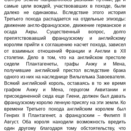
самые цели вождей, участвовавших в походе, были
далеко не одинаковы. Вследствие этого история
Третьего похода распадается на отдельные эпизоды:
движение англо-французское, движение германское и
осада Акры. Существенный вопрос, долго
препятствовавший французскому и английскому
королям прийти к соглашению насчет похода, зависел
от взаимных отношений Франции и Англии в XII
столетии. Дело в том, что на английском престоле
сидели Плантагенеты, графы Анжу и Мена,
получившие английский престол вследствие брака
одного из них на наследнице Вильгельма Завоевателя.
Всякий английский король, оставаясь в то же время
графом Анжу и Мена, герцогом Аквитании и
присоединенной сюда еще Гиени, должен был давать
французскому королю ленную присягу на эти земли. Ко
времени Третьего похода английским королем был
Генрих II Плантагенет, а французским – Филипп II
Август. Оба короля находили возможность вредить
один другому благодаря тому обстоятельству, что