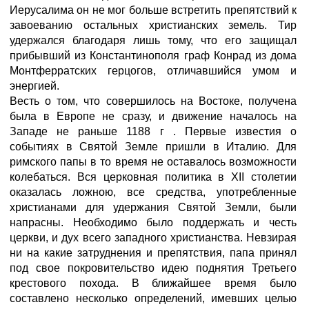
Иерусалима он не мог больше встретить препятствий к
завоеванию остальных христианских земель. Тир
удержался благодаря лишь тому, что его защищал
прибывший из Константинополя граф Конрад из дома
Монтферратских герцогов, отличавшийся умом и
энергией.
Весть о том, что совершилось на Востоке, получена
была в Европе не сразу, и движение началось на
Западе не раньше 1188 г . Первые известия о
событиях в Святой Земле пришли в Италию. Для
римского папы в то время не оставалось возможности
колебаться. Вся церковная политика в XII столетии
оказалась ложною, все средства, употребленные
христианами для удержания Святой Земли, были
напрасны. Необходимо было поддержать и честь
церкви, и дух всего западного христианства. Невзирая
ни на какие затруднения и препятствия, папа принял
под свое покровительство идею поднятия Третьего
крестового похода. В ближайшее время было
составлено несколько определений, имевших целью