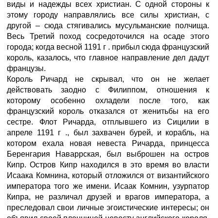
виды и надежды всех христиан. С одной стороны к
этому городу направлялись все силы христиан, с
другой – сюда стягивались мусульманские полчища.
Весь Третий поход сосредоточился на осаде этого
города; когда весной 1191 г . прибыл сюда французский
король, казалось, что главное направление дел дадут
французы.
Король Ричард не скрывал, что он не желает
действовать заодно с Филиппом, отношения к
которому особенно охладели после того, как
французский король отказался от женитьбы на его
сестре. Флот Ричарда, отплывшего из Сицилии в
апреле 1191 г ., был захвачен бурей, и корабль, на
котором ехала новая невеста Ричарда, принцесса
Беренгария Наваррская, был выброшен на остров
Кипр. Остров Кипр находился в это время во власти
Исаака Комнина, который отложился от византийского
императора того же имени. Исаак Комнин, узурпатор
Кипра, не различал друзей и врагов императора, а
преследовал свои личные эгоистические интересы; он