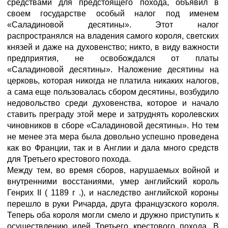
средствами для предстоящего похода, объявил в
своем государстве особый налог под именем
«Саладиновой десятины». Этот налог
распространялся на владения самого короля, светских
князей и даже на духовенство; никто, в виду важности
предприятия, не освобождался от платы
«Саладиновой десятины». Наложение десятины на
церковь, которая никогда не платила никаких налогов,
а сама еще пользовалась сбором десятины, возбудило
недовольство среди духовенства, которое и начало
ставить преграду этой мере и затруднять королевских
чиновников в сборе «Саладиновой десятины». Но тем
не менее эта мера была довольно успешно проведена
как во Франции, так и в Англии и дала много средств
для Третьего крестового похода.
Между тем, во время сборов, нарушаемых войной и
внутренними восстаниями, умер английский король
Генрих II ( 1189 г .), и наследство английской короны
перешло в руки Ричарда, друга французского короля.
Теперь оба короля могли смело и дружно приступить к
осуществлению идей Третьего крестового похода. В