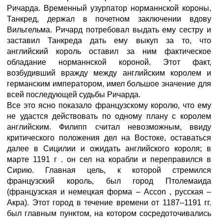
Ричарда. Временный узурпатор норманнской короны,
Танкред, держал в почетном заключении вдову
Вильгельма. Ричард потребовал выдать ему сестру и
заставил Танкреда дать ему выкуп за то, что
английский король оставил за ним фактическое
обладание норманнской короной. Этот факт,
возбудивший вражду между английским королем и
германским императором, имел большое значение для
всей последующей судьбы Ричарда.
Все это ясно показало французскому королю, что ему
не удастся действовать по одному плану с королем
английским. Филипп считал невозможным, ввиду
критического положения дел на Востоке, оставаться
далее в Сицилии и ожидать английского короля; в
марте 1191 г . он сел на корабли и переправился в
Сирию. Главная цель, к которой стремился
французский король, был город Птолемаида
(французская и немецкая форма – Accon , русская –
Акра). Этот город в течение времени от 1187–1191 гг.
был главным пунктом, на котором сосредоточивались