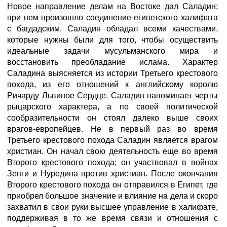
Новое направление делам на Востоке дал Саладин;
при нем произошло соединение египетского халифата
с багдадским. Саладин обладал всеми качествами,
которые нужны были для того, чтобы осуществить
идеальные задачи мусульманского мира и
восстановить преобладание ислама. Характер
Саладина выясняется из истории Третьего крестового
похода, из его отношений к английскому королю
Ричарду Львиное Сердце. Саладин напоминает черты
рыцарского характера, а по своей политической
сообразительности он стоял далеко выше своих
врагов-европейцев. Не в первый раз во время
Третьего крестового похода Саладин является врагом
христиан. Он начал свою деятельность еще во время
Второго крестового похода; он участвовал в войнах
Зенги и Нуредина против христиан. После окончания
Второго крестового похода он отправился в Египет, где
приобрел большое значение и влияние на дела и скоро
захватил в свои руки высшее управление в халифате,
поддерживая в то же время связи и отношения с