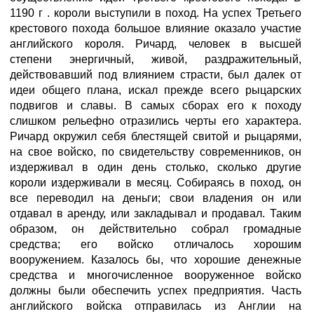
1190 г . короли выступили в поход. На успех Третьего
крестового похода большое влияние оказало участие
английского короля. Ричард, человек в высшей
степени энергичный, живой, раздражительный,
действовавший под влиянием страсти, был далек от
идеи общего плана, искал прежде всего рыцарских
подвигов и славы. В самых сборах его к походу
слишком рельефно отразились черты его характера.
Ричард окружил себя блестящей свитой и рыцарями,
на свое войско, по свидетельству современников, он
издерживал в один день столько, сколько другие
короли издерживали в месяц. Собираясь в поход, он
все переводил на деньги; свои владения он или
отдавал в аренду, или закладывал и продавал. Таким
образом, он действительно собрал громадные
средства; его войско отличалось хорошим
вооружением. Казалось бы, что хорошие денежные
средства и многочисленное вооруженное войско
должны были обеспечить успех предприятия. Часть
английского войска отправилась из Англии на