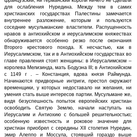
французский, ни германский короли ничего не сделали
для ослабления Нуредина. Между тем в самих
христианских государствах Палестины замечается
внутреннее разложение, которым и пользуются
соседние мусульманские властители. Распущенность
нравов в антиохийском и иерусалимском княжествах
обнаруживается особенно резко после окончания
Второго крестового похода. К несчастью, как в
Иерусалимском, так и в Антиохийском государствах во
главе правления стоят женщины: в Иерусалимском –
королева Мелизинда, мать Бодуэна III; в Антиохийском
с 1149 г . – Констанция, вдова князя Раймунда.
Начинаются придворные интриги, престол окружают
временщики, у которых недоставало ни желания, ни
умения стать выше интересов партии. Мусульмане же,
видя безуспешность попыток европейских христиан
освободить Святую Землю, начали наступать на
Иерусалим и Антиохию с большей решительностью;
особенную известность и роковое значение для
христиан приобрел с середины XII столетия Нуредин,
эмир Алеппо и Моссула, стоявший гораздо выше