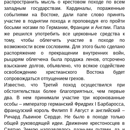
распространить мысль о крестовом походе по всем
западным государствам. Кардиналы, пораженные
событиями на Востоке, дали папе слово принять
участие в поднятии похода и проповедуя его пройти
босыми ногами по Германии, Франции и Англии. Папа
же решился употребить все церковные средства к
тому, чтобы облегчить участие в походе по
возможности всем сословиям. Для этого было сделано
распоряжение о прекращении внутренних войн,
рыцарям облегчена была продажа ленов, отсрочено
взыскание долгов, объявлено, что всякое содействие
освобождению христианского Востока будет
сопровождаться отпущением грехов.
Известно, что Третий поход осуществился при
обстоятельствах более благоприятных, чем первые
два. В нем принимали участие три коронованные
особы – император германский Фридрих I Барбаросса,
французский король Филипп II Август и английский –
Ричард Львиное Сердце. Не было в походе только
общей руководящей идеи. Движение крестоносцев в
Святую Землю направлялось разными путями, да и