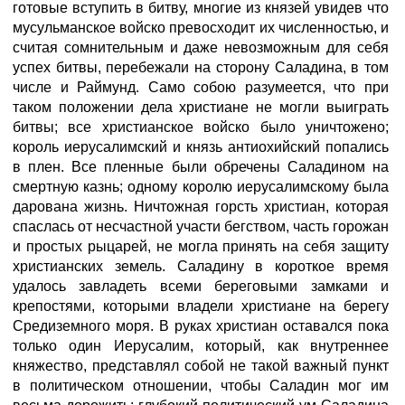
готовые вступить в битву, многие из князей увидев что
мусульманское войско превосходит их численностью, и
считая сомнительным и даже невозможным для себя
успех битвы, перебежали на сторону Саладина, в том
числе и Раймунд. Само собою разумеется, что при
таком положении дела христиане не могли выиграть
битвы; все христианское войско было уничтожено;
король иерусалимский и князь антиохийский попались
в плен. Все пленные были обречены Саладином на
смертную казнь; одному королю иерусалимскому была
дарована жизнь. Ничтожная горсть христиан, которая
спаслась от несчастной участи бегством, часть горожан
и простых рыцарей, не могла принять на себя защиту
христианских земель. Саладину в короткое время
удалось завладеть всеми береговыми замками и
крепостями, которыми владели христиане на берегу
Средиземного моря. В руках христиан оставался пока
только один Иерусалим, который, как внутреннее
княжество, представлял собой не такой важный пункт
в политическом отношении, чтобы Саладин мог им