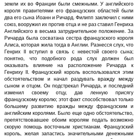
земли их во Франции были смежными. У английского
короля правителями его французских областей были
два его сына Иоанн и Ричард. Филипп заключил с ними
союз, вооружил их против отца и не раз ставил Генриха
Английского в весьма затруднительное положение. За
Ричарда была сосватана сестра французского короля
Алиса, которая жила тогда в Англии. Разнесся слух, что
Генрих II вступил в связь с невестой своего сына;
понятно, что подобного рода слух должен был
оказывать влияние на расположение Ричарда к
Генриху II. Французский король воспользовался этим
обстоятельством и начал раздувать вражду между
сыном и отцом. Он подстрекал Ричарда, и последний
изменил своему отцу, дав ленную присягу
французскому королю; этот факт способствовал только
большему развитию вражды между французским и
английским королями. Было еще одно обстоятельство,
препятствовавшее обоим королям подать возможно
скорую помощь восточным христианам. Французский
король, желая запастись значительными денежными