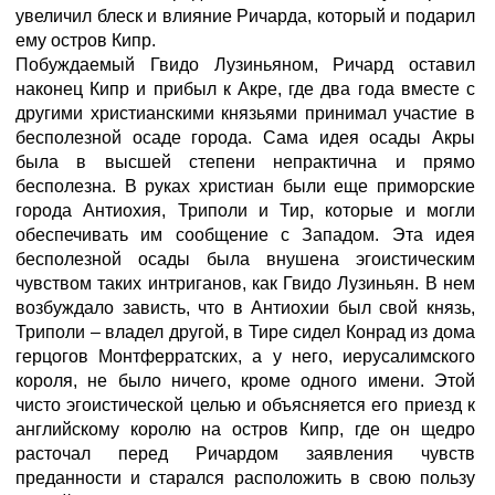
увеличил блеск и влияние Ричарда, который и подарил
ему остров Кипр.
Побуждаемый Гвидо Лузиньяном, Ричард оставил
наконец Кипр и прибыл к Акре, где два года вместе с
другими христианскими князьями принимал участие в
бесполезной осаде города. Сама идея осады Акры
была в высшей степени непрактична и прямо
бесполезна. В руках христиан были еще приморские
города Антиохия, Триполи и Тир, которые и могли
обеспечивать им сообщение с Западом. Эта идея
бесполезной осады была внушена эгоистическим
чувством таких интриганов, как Гвидо Лузиньян. В нем
возбуждало зависть, что в Антиохии был свой князь,
Триполи – владел другой, в Тире сидел Конрад из дома
герцогов Монтферратских, а у него, иерусалимского
короля, не было ничего, кроме одного имени. Этой
чисто эгоистической целью и объясняется его приезд к
английскому королю на остров Кипр, где он щедро
расточал перед Ричардом заявления чувств
преданности и старался расположить в свою пользу