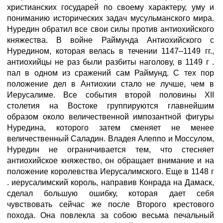
христианских государей по своему характеру, уму и
пониманию исторических задач мусульманского мира.
Нуредин обратил все свои силы против антиохийского
княжества. В войне Раймунда Антиохийского с
Нуредином, которая велась в течении 1147–1149 гг.,
антиохийцы не раз были разбиты наголову, в 1149 г .
пал в одном из сражений сам Раймунд. С тех пор
положение дел в Антиохии стало не лучше, чем в
Иерусалиме. Все события второй половины XII
столетия на Востоке группируются главнейшим
образом около величественной импозантной фигуры
Нуредина, которого затем сменяет не менее
величественный Саладин. Владея Алеппо и Моссулом,
Нуредин не ограничивается тем, что стесняет
антиохийское княжество, он обращает внимание и на
положение королевства Иерусалимского. Еще в 1148 г
. иерусалимский король, направив Конрада на Дамаск,
сделал большую ошибку, которая дает себя
чувствовать сейчас же после Второго крестового
похода. Она повлекла за собою весьма печальный