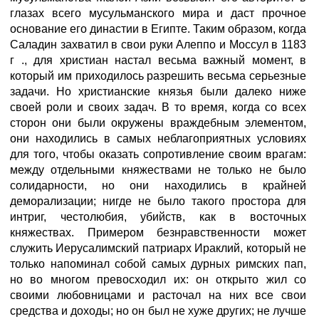
глазах всего мусульманского мира и даст прочное
основание его династии в Египте. Таким образом, когда
Саладин захватил в свои руки Алеппо и Моссул в 1183
г ., для христиан настал весьма важный момент, в
который им приходилось разрешить весьма серьезные
задачи. Но христианские князья были далеко ниже
своей роли и своих задач. В то время, когда со всех
сторон они были окружены враждебным элементом,
они находились в самых неблагоприятных условиях
для того, чтобы оказать сопротивление своим врагам:
между отдельными княжествами не только не было
солидарности, но они находились в крайней
деморализации; нигде не было такого простора для
интриг, честолюбия, убийств, как в восточных
княжествах. Примером безнравственности может
служить Иерусалимский патриарх Ираклий, который не
только напоминал собой самых дурных римских пап,
но во многом превосходил их: он открыто жил со
своими любовницами и расточал на них все свои
средства и доходы; но он был не хуже других; не лучше