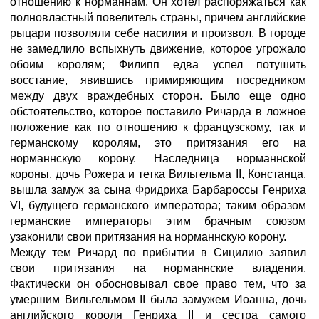
отношению к норманнам. Он хотел распоряжаться как
полновластный повелитель страны, причем английские
рыцари позволяли себе насилия и произвол. В городе
не замедлило вспыхнуть движение, которое угрожало
обоим королям; Филипп едва успел потушить
восстание, явившись примиряющим посредником
между двух враждебных сторон. Было еще одно
обстоятельство, которое поставило Ричарда в ложное
положение как по отношению к французскому, так и
германскому королям, это притязания его на
норманнскую корону. Наследница норманнской
короны, дочь Рожера и тетка Вильгельма II, Констанца,
вышла замуж за сына Фридриха Барбароссы Генриха
VI, будущего германского императора; таким образом
германские императоры этим брачным союзом
узаконили свои притязания на норманнскую корону.
Между тем Ричард по прибытии в Сицилию заявил
свои притязания на норманнские владения.
Фактически он обосновывал свое право тем, что за
умершим Вильгельмом II была замужем Иоанна, дочь
английского короля Генриха II и сестра самого