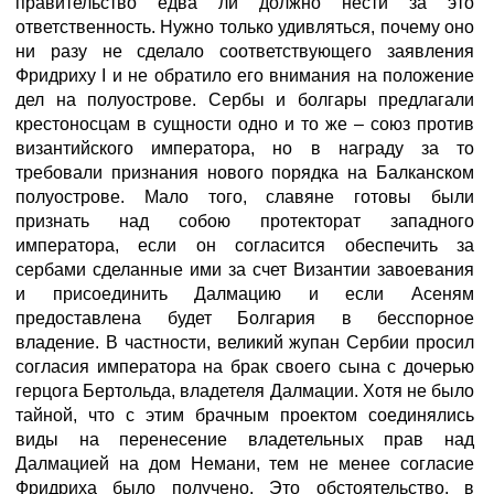
правительство едва ли должно нести за это
ответственность. Нужно только удивляться, почему оно
ни разу не сделало соответствующего заявления
Фридриху I и не обратило его внимания на положение
дел на полуострове. Сербы и болгары предлагали
крестоносцам в сущности одно и то же – союз против
византийского императора, но в награду за то
требовали признания нового порядка на Балканском
полуострове. Мало того, славяне готовы были
признать над собою протекторат западного
императора, если он согласится обеспечить за
сербами сделанные ими за счет Византии завоевания
и присоединить Далмацию и если Асеням
предоставлена будет Болгария в бесспорное
владение. В частности, великий жупан Сербии просил
согласия императора на брак своего сына с дочерью
герцога Бертольда, владетеля Далмации. Хотя не было
тайной, что с этим брачным проектом соединялись
виды на перенесение владетельных прав над
Далмацией на дом Немани, тем не менее согласие
Фридриха было получено. Это обстоятельство, в