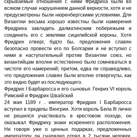
скрываемые отношения с ними Фридриха были во
всяком случае нарушением данной верности, хотя и не
предусмотрены были нюренбергскими условиями. Для
Византии весьма хорошо известны были намерения
Фридриха завладеть далматинским побережьем и
соединить его с землями сицилийской короны. Хотя
Фридрих отверг, будто бы, предложения славян
безопасно провести его по Болгарии и не вступил с
ними в наступательный против Византии союз, но
византийцам вполне естественно было сомневаться в
чистоте его намерений; притом, едва ли справедливо,
что предложения славян были вполне отвергнуты, как
это видно будет из последующего.
Фридрих I Барбаросса и его сыновья: Генрих VI король
Римский и Фридрих Швабский
24 мая 1189 г . император Фридрих I Барбаросса
вступил в пределы Венгрии. Хотя король Бела III лично
не решился участвовать в крестовом походе, он
оказывал Фридриху знаки искреннего расположения.
Не говоря уже о ценных подарках, предложенных
императору, он снарядил отряд в 2 тысячи человек,