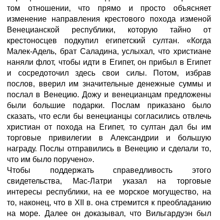
том отношении, что прямо и просто объясняет
изменение направления крестового похода изменой
Венецианской республики, которую тайно от
крестоносцев подкупил египетский султан. «Когда
Малек-Адель, брат Саладина, услыхал, что христиане
наняли флот, чтобы идти в Египет, он прибыл в Египет
и сосредоточил здесь свои силы. Потом, избрав
послов, вверил им значительные денежные суммы и
послал в Венецию. Дожу и венецианцам предложены
были большие подарки. Послам приказано было
сказать, что если бы венецианцы согласились отвлечь
христиан от похода на Египет, то султан дал бы им
торговые привилегии в Александрии и большую
награду. Послы отправились в Венецию и сделали то,
что им было поручено».
Чтобы поддержать справедливость этого
свидетельства, Мас-Латри указал на торговые
интересы республики, на ее морское могущество, на
то, наконец, что в XII в. она стремится к преобладанию
на море. Далее он доказывал, что Вильгардуэн был