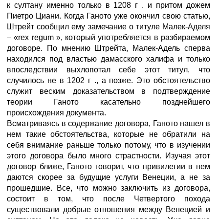
к султану именно только в 1208 г . и притом дожем
Пиетро Циани. Когда Ганото уже окончил свою статью,
Штрейт сообщил ему замечание о титуле Малек-Аделя
– «rex regum », который употребляется в разбираемом
договоре. По мнению Штрейта, Малек-Адель сперва
находился под властью дамасского халифа и только
впоследствии выхлопотал себе этот титул, что
случилось не в 1202 г ., а позже. Это обстоятельство
служит веским доказательством в подтверждение
теории Ганото касательно позднейшего
происхождения документа.
Всматриваясь в содержание договора, Ганото нашел в
нем такие обстоятельства, которые не обратили на
себя внимание раньше только потому, что в изучении
этого договора было много страстности. Изучая этот
договор ближе, Ганото говорит, что привилегии в нем
даются скорее за будущие услуги Венеции, а не за
прошедшие. Все, что можно заключить из договора,
состоит в том, что после Четвертого похода
существовали добрые отношения между Венецией и