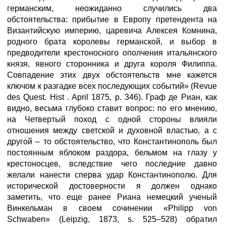
германским, неожиданно случились два
обстоятельства: прибытие в Европу претендента на
Византийскую империю, царевича Алексея Комнина,
родного брата королевы германской, и выбор в
предводители крестоносного ополчения итальянского
князя, явного сторонника и друга короля Филиппа.
Совпадение этих двух обстоятельств мне кажется
ключом к разгадке всех последующих событий» (Revue
des Quest. Hist . April 1875, р. 346). Граф де Риан, как
видно, весьма глубоко ставит вопрос: по его мнению,
на Четвертый поход с одной стороны влияли
отношения между светской и духовной властью, а с
другой – то обстоятельство, что Константинополь был
постоянным яблоком раздора, бельмом на глазу у
крестоносцев, вследствие чего последние давно
желали нанести сперва удар Константинополю. Для
исторической достоверности я должен однако
заметить, что еще ранее Риана немецкий ученый
Винкельман в своем сочинении «Philipp von
Schwaben» (Leipzig, 1873, s. 525–528) обратил