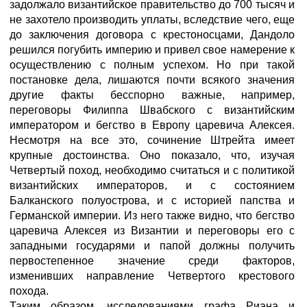
задолжало византийское правительство до 700 тысяч и
не захотело производить уплаты, вследствие чего, еще
до заключения договора с крестоносцами, Дандоло
решился погубить империю и привел свое намерение к
осуществлению с полным успехом. Но при такой
постановке дела, лишаются почти всякого значения
другие факты бесспорно важные, например,
переговоры Филиппа Швабского с византийским
императором и бегство в Европу царевича Алексея.
Несмотря на все это, сочинение Штрейта имеет
крупные достоинства. Оно показало, что, изучая
Четвертый поход, необходимо считаться и с политикой
византийских императоров, и с состоянием
Балканского полуострова, и с историей папства и
Германской империи. Из него также видно, что бегство
царевича Алексея из Византии и переговоры его с
западными государями и папой должны получить
первостепенное значение среди факторов,
изменивших направление Четвертого крестового
похода.
Таким образом, исследованиями графа Риана и