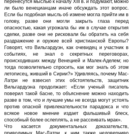
перенесутся мыслью к началу XIII в. и подумают, можно
ли было венецианцам иначе обсуждать этот вопрос.
Если бы подобная мысль об измене могла прийти им в
голову, разве они могли закрыть глаза перед
опасностью, какая угрожала бы им в случае открытия
сделки, разве они не рисковали бы обратить на себя
раздражение и оружие всей христианской Европы?
Говорят, что Вильгардуэн, как очевидец и участник в
событиях, не знал о секретных переговорах,
происходивших между Венецией и Малек-Аделем; но
тогда позволительно спросить, как мог знать об этом
летописец, живший в Сирии?» Удивляясь, почему Мас-
Латри не взвесил этих обстоятельств, защитник
Вильгардуэна продолжает: «Если ученый писатель
поверил такой басне, то объяснение можно находить
разве в том, что и лучшие умы не всегда могут устоять
против опасной привлекательности парадокса и что
всякое новое мнение издает фальшивый блеск,
способный более ослеплять, а не рассеивать мрак».
Что касается документальных доказательств,
приводимых Мас-Латри, к ним также недоверчиво