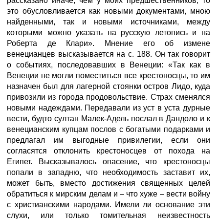
рассказано иначе, чем у моих предшественников, то
это обусловливается как новыми документами, мною
найденными, так и новыми источниками, между
которыми можно указать на русскую летопись и на
Роберта де Клари». Мнение его об измене
венецианцев высказывается на с. 188. Он так говорит
о событиях, последовавших в Венеции: «Так как в
Венеции не могли поместиться все крестоносцы, то им
назначен был для лагерной стоянки остров Лидо, куда
привозили из города продовольствие. Страх сменялся
новыми надеждами. Передавали из уст в уста дурные
вести, будто султан Малек-Адель послал в Дандоло и к
венецианским купцам послов с богатыми подарками и
предлагал им выгодные привилегии, если они
согласятся отклонить крестоносцев от похода на
Египет. Высказывалось опасение, что крестоносцы
попали в западню, что необходимость заставит их,
может быть, вместо достижения священных целей
обратиться к мирским делам и – что хуже – вести войну
с христианскими народами. Имели ли основание эти
слухи, или только томительная неизвестность