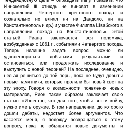
тенденциозную цель – оправдать папу, показать, что
Иннокентий III отнюдь не виноват в изменении
направления Четвертого крестового похода и
сознательно не влиял ни на Дандоло, ни на
Константинополь и др.) и участие Филиппа Швабского в
направлении похода на Константинополь». Этой
статьей Риана заключается вся полемика,
возбужденная с 1861 г . событиями Четвертого похода.
Теперь нелишне задать вопрос: можно ли
удовлетвориться добытыми результатами и
остановиться, или продолжать исследование и
выступить с новой теорией? На последнее, очевидно,
нельзя решиться до той поры, пока не будут добыты
новые памятники, которые пролили бы новый свет на
эту эпоху. Говоря о возможности появления новых
материалов, Рион таким образом заключает свою
статью: «Известно, что для того, чтобы вести войну,
нужно иметь оружие. В том направлении, до которого
дошли дебаты, недостает более аргументов. Что
касается меня, я подожду возвращаться к этому
вопросу, пока не объявятся новые документы, и