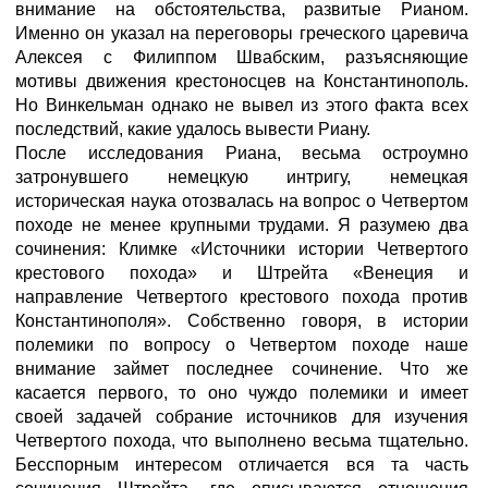
внимание на обстоятельства, развитые Рианом.
Именно он указал на переговоры греческого царевича
Алексея с Филиппом Швабским, разъясняющие
мотивы движения крестоносцев на Константинополь.
Но Винкельман однако не вывел из этого факта всех
последствий, какие удалось вывести Риану.
После исследования Риана, весьма остроумно
затронувшего немецкую интригу, немецкая
историческая наука отозвалась на вопрос о Четвертом
походе не менее крупными трудами. Я разумею два
сочинения: Климке «Источники истории Четвертого
крестового похода» и Штрейта «Венеция и
направление Четвертого крестового похода против
Константинополя». Собственно говоря, в истории
полемики по вопросу о Четвертом походе наше
внимание займет последнее сочинение. Что же
касается первого, то оно чуждо полемики и имеет
своей задачей собрание источников для изучения
Четвертого похода, что выполнено весьма тщательно.
Бесспорным интересом отличается вся та часть