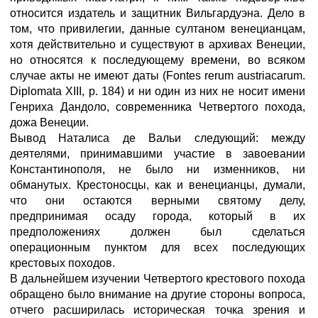
относится издатель и защитник Вильгардуэна. Дело в
том, что привилегии, данные султаном венецианцам,
хотя действительно и существуют в архивах Венеции,
но относятся к последующему времени, во всяком
случае акты не имеют даты (Fontes rerum austriacarum.
Diplomata XIII, p. 184) и ни один из них не носит имени
Генриха Дандоло, современника Четвертого похода,
дожа Венеции.
Вывод Наталиса де Вальи следующий: между
деятелями, принимавшими участие в завоевании
Константинополя, не было ни изменников, ни
обманутых. Крестоносцы, как и венецианцы, думали,
что они остаются верными святому делу,
предпринимая осаду города, который в их
предположениях должен был сделаться
операционным пунктом для всех последующих
крестовых походов.
В дальнейшем изучении Четвертого крестового похода
обращено было внимание на другие стороны вопроса,
отчего расширилась историческая точка зрения и