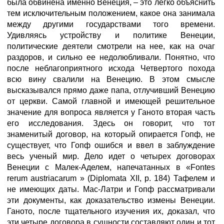
была обвинена именно Венеция, – это легко объяснить
тем исключительным положением, какое она занимала
между другими государствами того времени.
Удивляясь устройству и политике Венеции,
политические деятели смотрели на нее, как на очаг
раздоров, и сильно ее недолюбливали. Понятно, что
после неблагоприятного исхода Четвертого похода
всю вину свалили на Венецию. В этом смысле
высказывался прямо даже папа, отлучивший Венецию
от церкви. Самой главной и имеющей решительное
значение для вопроса является у Ганото вторая часть
его исследования. Здесь он говорит, что тот
знаменитый договор, на который опирается Гопф, не
существует, что Гопф ошибся и ввел в заблуждение
весь ученый мир. Дело идет о четырех договорах
Венеции с Малек-Аделем, напечатанных в «Fontes
rerum austriacarum » (Diplomata XII, р. 184) Тафелем и
не имеющих даты. Мас-Латри и Гопф рассматривали
эти документы, как доказательство измены Венеции.
Ганото, после тщательного изучения их, доказал, что
эти четыре договора в сущности составляют один и тот