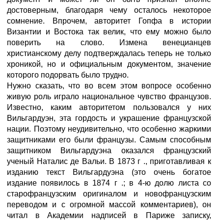
достоверным, благодаря чему осталось некоторое
сомнение. Впрочем, авторитет Гопфа в истории
Византии и Востока так велик, что ему можно было
поверить на слово. Измена венецианцев
христианскому делу подтверждалась теперь не только
хроникой, но и официальным документом, значение
которого подорвать было трудно.
Нужно сказать, что во всем этом вопросе особенно
живую роль играло национальное чувство французов.
Известно, каким авторитетом пользовался у них
Вильгардуэн, эта гордость и украшение французской
нации. Поэтому неудивительно, что особенно жаркими
защитниками его были французы. Самым способным
защитником Вильгардуэна оказался французский
ученый Наталис де Вальи. В 1873 г ., приготавливая к
изданию текст Вильгардуэна (это очень богатое
издание появилось в 1874 г .; в 4-ю долю листа со
старофранцузским оригиналом и новофранцузским
переводом и с огромной массой комментариев), он
читал в Академии надписей в Париже записку,