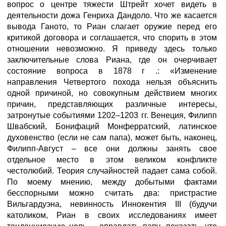
вопрос о центре тяжести Штрейт хочет видеть в
деятельности дожа Генриха Дандоло. Что же касается
вывода Ганото, то Риан слагает оружие перед его
критикой договора и соглашается, что спорить в этом
отношении невозможно. Я приведу здесь только
заключительные слова Риана, где он очерчивает
состояние вопроса в 1878 г .: «Изменение
направления Четвертого похода нельзя объяснить
одной причиной, но совокупным действием многих
причин, представляющих различные интересы,
затронутые событиями 1202–1203 гг. Венеция, Филипп
Швабский, Бонифаций Монферратский, латинское
духовенство (если не сам папа), может быть, наконец,
Филипп-Август – все они должны занять свое
отдельное место в этом великом конфликте
честолюбий. Теория случайностей падает сама собой.
По моему мнению, между добытыми фактами
бесспорными можно считать два: пристрастие
Вильгардуэна, невинность Иннокентия III (будучи
католиком, Риан в своих исследованиях имеет