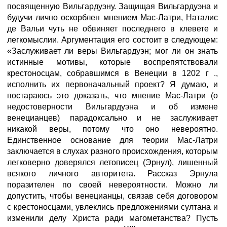
посвященную Вильгардуэну. Защищая Вильгардуэна и
будучи лично оскорблен мнением Мас-Латри, Наталис
де Вальи чуть не обвиняет последнего в клевете и
легкомыслии. Аргументация его состоит в следующем:
«Заслуживает ли веры Вильгардуэн; мог ли он знать
истинные мотивы, которые воспрепятствовали
крестоносцам, собравшимся в Венеции в 1202 г .,
исполнить их первоначальный проект? Я думаю, и
постараюсь это доказать, что мнение Мас-Латри (о
недостоверности Вильгардуэна и об измене
венецианцев) парадоксально и не заслуживает
никакой веры, потому что оно невероятно.
Единственное основание для теории Мас-Латри
заключается в слухах разного происхождения, которым
легковерно доверялся летописец (Эрнул), лишенный
всякого личного авторитета. Рассказ Эрнула
поразителен по своей невероятности. Можно ли
допустить, чтобы венецианцы, связав себя договором
с крестоносцами, увлеклись предложениями султана и
изменили делу Христа ради магометанства? Пусть