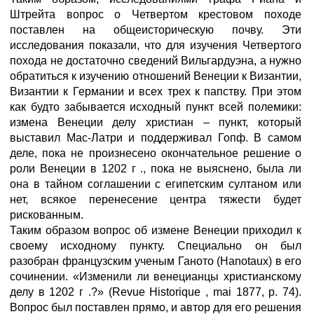
Штрейта вопрос о Четвертом крестовом походе
поставлен на общеисторическую почву. Эти
исследования показали, что для изучения Четвертого
похода не достаточно сведений Вильгардуэна, а нужно
обратиться к изучению отношений Венеции к Византии,
Византии к Германии и всех трех к папству. При этом
как будто забывается исходный пункт всей полемики:
измена Венеции делу христиан – пункт, который
выставил Мас-Латри и поддерживал Гопф. В самом
деле, пока не произнесено окончательное решение о
роли Венеции в 1202 г ., пока не выяснено, была ли
она в тайном соглашении с египетским султаном или
нет, всякое перенесение центра тяжести будет
рискованным.
Таким образом вопрос об измене Венеции приходил к
своему исходному пункту. Специально он был
разобран французским ученым Ганото (Hanotaux) в его
сочинении. «Изменили ли венецианцы христианскому
делу в 1202 г .?» (Revue Historique , mai 1877, р. 74).
Вопрос был поставлен прямо, и автор для его решения