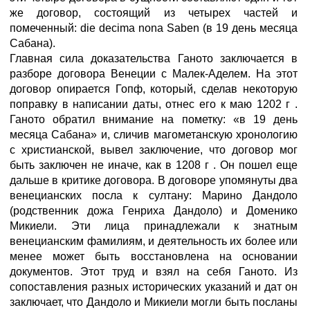
же договор, состоящий из четырех частей и
помеченный: die decima nona Saben (в 19 день месяца
Сабана).
Главная сила доказательства Ганото заключается в
разборе договора Венеции с Малек-Аделем. На этот
договор опирается Гопф, который, сделав некоторую
поправку в написании даты, отнес его к маю 1202 г .
Ганото обратил внимание на пометку: «в 19 день
месяца Сабана» и, сличив магометанскую хронологию
с христианской, вывел заключение, что договор мог
быть заключен не иначе, как в 1208 г . Он пошел еще
дальше в критике договора. В договоре упомянуты два
венецианских посла к султану: Марино Дандоло
(родственник дожа Генриха Дандоло) и Доменико
Микиели. Эти лица принадлежали к знатным
венецианским фамилиям, и деятельность их более или
менее может быть восстановлена на основании
документов. Этот труд и взял на себя Ганото. Из
сопоставления разных исторических указаний и дат он
заключает, что Дандоло и Микиели могли быть посланы