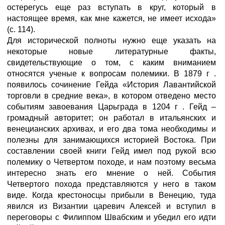
остерегусь еще раз вступать в круг, который в
настоящее время, как мне кажется, не имеет исхода»
(с. 114).
Для исторической полноты нужно еще указать на
некоторые новые литературные факты,
свидетельствующие о том, с каким вниманием
относятся ученые к вопросам полемики. В 1879 г .
появилось сочинение Гейда «История Лавантийской
торговли в средние века», в котором отведено место
событиям завоевания Царьграда в 1204 г . Гейд –
громадный авторитет; он работал в итальянских и
венецианских архивах, и его два тома необходимы и
полезны для занимающихся историей Востока. При
составлении своей книги Гейд имел под рукой всю
полемику о Четвертом походе, и нам поэтому весьма
интересно знать его мнение о ней. События
Четвертого похода представляются у него в таком
виде. Когда крестоносцы прибыли в Венецию, туда
явился из Византии царевич Алексей и вступил в
переговоры с Филиппом Швабским и убедил его идти