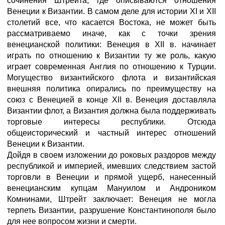
сочинения Штрейта, где описываются отношения
Венеции к Византии. В самом деле для истории XI и XII
столетий все, что касается Востока, не может быть
рассматриваемо иначе, как с точки зрения
венецианской политики: Венеция в XII в. начинает
играть по отношению к Византии ту же роль, какую
играет современная Англия по отношению к Турции.
Могущество византийского флота и византийская
внешняя политика опирались по преимуществу на
союз с Венецией в конце XII в. Венеция доставляла
Византии флот, а Византия должна была поддерживать
торговые интересы республики. Отсюда
общеисторический и частный интерес отношений
Венеции к Византии.
Дойдя в своем изложении до роковых раздоров между
республикой и империей, имевших следствием застой
торговли в Венеции и прямой ущерб, нанесенный
венецианским купцам Мануилом и Андроником
Комнинами, Штрейт заключает: Венеция не могла
терпеть Византии, разрушение Константинополя было
для нее вопросом жизни и смерти.