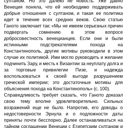
султаном. Но это далеко не новость. Уже давно
Венеция поняла, что ей необходимо поддерживать
добрые отношения с султаном, и такая ее политика
идет в течение всех средних веков. Свою статью
Ганото заключает так: «Мы не имеем серьезных причин
подвергать сомнению в этом вопросе
добросовестность венецианцев. Если они и были
истинными подстрекателями похода на
Константинополь, другие мотивы руководили в этом
случае их политикой. Ими могло руководить и желание
подчинить Зару, и месть к Византии за неуплату долга и
за торговые привилегии Пизе, и надежда
воспользоваться к своей выгоде разрушением
греческой империи; это достаточные мотивы для
объяснения похода на Константинополь» (с. 100).
Справедливость требует сказать, что Ганото доказал
свою тему вполне удовлетворительно. Сильных
возражений еще не было. Напротив, его доводы о
недостоверности Эрнула и о подложности даты
приняты почти бесспорно. Далее останавливаться на
тайном соглашении Венеции с Египетским султаном и