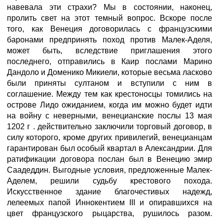
навевала эти страхи? Мы в состоянии, наконец,
пролить свет на этот темный вопрос. Вскоре после
того, как Венеция договорилась с французскими
баронами предпринять поход против Малек-Аделя,
может быть, вследствие приглашения этого
последнего, отправились в Каир послами Марино
Дандоло и Доменико Микиели, которые весьма ласково
были приняты султаном и вступили с ним в
соглашение. Между тем как крестоносцы томились на
острове Лидо ожиданием, когда им можно будет идти
на войну с неверными, венецианские послы 13 мая
1202 г . действительно заключили торговый договор, в
силу которого, кроме других привилегий, венецианцам
гарантирован был особый квартал в Александрии. Для
ратификации договора послан был в Венецию эмир
Саадеддин. Выгодные условия, предложенные Малек-
Аделем, решили судьбу крестового похода.
Искусственное здание благочестивых надежд,
лелеемых папой Иннокентием III и опиравшихся на
цвет французского рыцарства, рушилось разом.