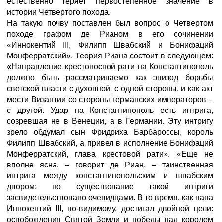
естественно теряет первостепенное значение в
истории Четвертого похода.
На такую почву поставлен был вопрос о Четвертом
походе графом де Рианом в его сочинении
«Иннокентий III, Филипп Швабский и Бонифаций
Монферратский». Теория Риана состоит в следующем:
«Направление крестоносной рати на Константинополь
должно быть рассматриваемо как эпизод борьбы
светской власти с духовной, с одной стороны, и как акт
мести Византии со стороны германских императоров –
с другой. Удар на Константинополь есть интрига,
созревшая не в Венеции, а в Германии. Эту интригу
зрело обдумал сын Фридриха Барбароссы, король
Филипп Швабский, а привел в исполнение Бонифаций
Монферратский, глава крестовой рати». «Еще не
вполне ясна, – говорит де Риан, – таинственная
интрига между константинопольским и швабским
двором; но существование такой интриги
засвидетельствовано очевидцами. В то время, как папа
Иннокентий III, по-видимому, достигал двойной цели:
освобождения Святой Земли и победы над королем