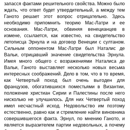
запасся фактами решительного свойства. Можно было
ждать, что ответ будет утвердительный, а между тем
Ганото решает этот вопрос отрицательно. Здесь
необходимо припомнить теорию Мас-Латри и ее
основания. Мас-Латри, обвиняя венецианцев в
измене, ссылается, как известно, на свидетельство
летописца Эрнула и на договор Венеции с султаном.
Сильным оппонентом Мас-Латри был Наталис де
Вальи, отрицавший значение свидетельства Эрнула.
Имея много общего с возражениями Наталиса де
Вальи, Ганото выставляет несколько новых весьма
интересных соображений. Дело в том, что в то время,
как Четвертый поход был очень выгоден для
французов, обогатившихся поместьями в Византии,
положение христиан Сирии и Палестины после него
нисколько не улучшилось. Для них Четвертый поход
имел несчастный исход. Недовольство им поэтому
естественно, равно как и стремление найти виновника
совершившегося факта. Эрнул, по мнению Ганото, и
является выразителем партии недовольных, а почему