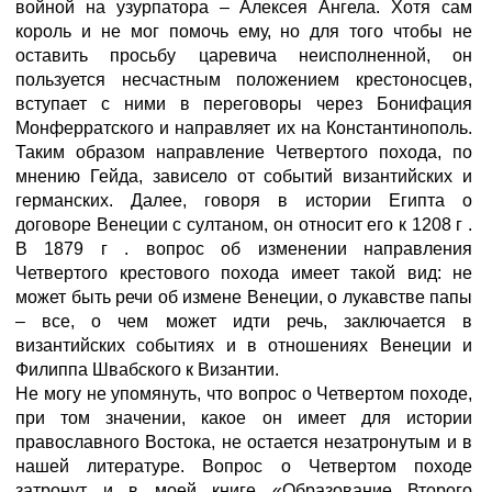
войной на узурпатора – Алексея Ангела. Хотя сам
король и не мог помочь ему, но для того чтобы не
оставить просьбу царевича неисполненной, он
пользуется несчастным положением крестоносцев,
вступает с ними в переговоры через Бонифация
Монферратского и направляет их на Константинополь.
Таким образом направление Четвертого похода, по
мнению Гейда, зависело от событий византийских и
германских. Далее, говоря в истории Египта о
договоре Венеции с султаном, он относит его к 1208 г .
В 1879 г . вопрос об изменении направления
Четвертого крестового похода имеет такой вид: не
может быть речи об измене Венеции, о лукавстве папы
– все, о чем может идти речь, заключается в
византийских событиях и в отношениях Венеции и
Филиппа Швабского к Византии.
Не могу не упомянуть, что вопрос о Четвертом походе,
при том значении, какое он имеет для истории
православного Востока, не остается незатронутым и в
нашей литературе. Вопрос о Четвертом походе
затронут и в моей книге «Образование Второго