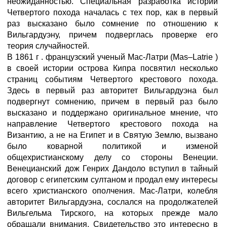
неожиданностью. Специальная разработка истории
Четвертого похода началась с тех пор, как в первый
раз высказано было сомнение по отношению к
Вильгардуэну, причем подверглась проверке его
теория случайностей.
В 1861 г . французский ученый Мас-Латри (Mas–Latrie )
в своей истории острова Кипра посвятил несколько
страниц событиям Четвертого крестового похода.
Здесь в первый раз авторитет Вильгардуэна был
подвергнут сомнению, причем в первый раз было
высказано и поддержано оригинальное мнение, что
направление Четвертого крестового похода на
Византию, а не на Египет и в Святую Землю, вызвано
было коварной политикой и изменой
общехристианскому делу со стороны Венеции.
Венецианский дож Генрих Дандоло вступил в тайный
договор с египетским султаном и продал ему интересы
всего христианского ополчения. Мас-Латри, колебля
авторитет Вильгардуэна, сослался на продолжателей
Вильгельма Тирского, на которых прежде мало
обращали внимания. Свидетельство это интересно в