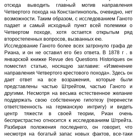
отсюда выводить главный мотив направления
Четвертого похода на Константинополь, очевидно, нет
возможности. Таким образом, с исследованием Ганото
падает и самый исходный пункт всей полемики о
Четвертом походе, хотя остается открытым ряд
второстепенных вопросов, вызванных ею.
Исследование Ганото более всех затронуло графа де
Риана, и он не оставил его без ответа. В 1878 г . в
январской книжке Revue des Questions Historiques он
поместил статью, носящую заглавие: «Изменение
направления Четвертого крестового похода». Здесь он
дает ответ на все возражения, которые были
представлены частью Штрейтом, частью Ганото и
другими. Несмотря на весьма естественное желание
поддержать свою собственную гипотезу (перенести
ответственность на германскую интригу) и видеть
центр тяжести в своей теории, Риан очень
беспристрастно относится к исследованиям Штрейта.
Разбирая положения последнего, он говорит, что
несмотря на богатый запас новых фактов, все-таки