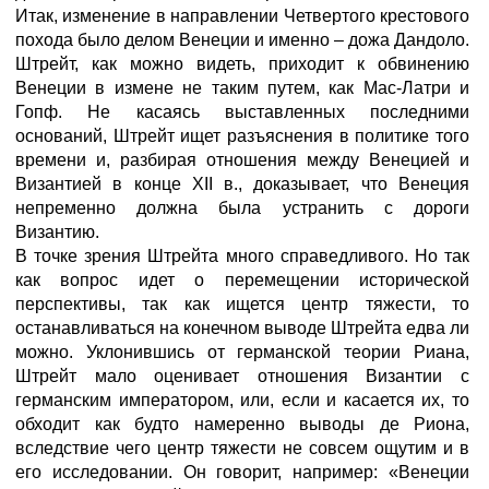
Итак, изменение в направлении Четвертого крестового
похода было делом Венеции и именно – дожа Дандоло.
Штрейт, как можно видеть, приходит к обвинению
Венеции в измене не таким путем, как Мас-Латри и
Гопф. Не касаясь выставленных последними
оснований, Штрейт ищет разъяснения в политике того
времени и, разбирая отношения между Венецией и
Византией в конце XII в., доказывает, что Венеция
непременно должна была устранить с дороги
Византию.
В точке зрения Штрейта много справедливого. Но так
как вопрос идет о перемещении исторической
перспективы, так как ищется центр тяжести, то
останавливаться на конечном выводе Штрейта едва ли
можно. Уклонившись от германской теории Риана,
Штрейт мало оценивает отношения Византии с
германским императором, или, если и касается их, то
обходит как будто намеренно выводы де Риона,
вследствие чего центр тяжести не совсем ощутим и в
его исследовании. Он говорит, например: «Венеции