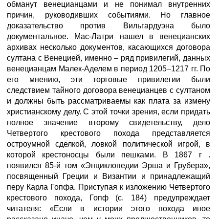
обманут венецианцами и не понимал внутренних
причин, руководивших событиями. Но главное
доказательство против Вильгардуэна было
документальное. Мас-Латри нашел в венецианских
архивах несколько документов, касающихся договора
султана с Венецией, именно – ряд привилегий, данных
венецианцам Малек-Аделем в период 1205–1217 гг. По
его мнению, эти торговые привилегии были
следствием тайного договора венецианцев с султаном
и должны быть рассматриваемы как плата за измену
христианскому делу. С этой точки зрения, если придать
полное значение второму свидетельству, дело
Четвертого крестового похода представляется
остроумной сделкой, ловкой политической игрой, в
которой крестоносцы были пешками. В 1867 г .
появился 85-й том «Энциклопедии Эрша и Грубера»,
посвященный Греции и Византии и принадлежащий
перу Карла Гопфа. Приступая к изложению Четвертого
крестового похода, Гопф (с. 184) предупреждает
читателя: «Если в истории этого похода иное