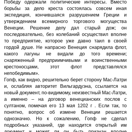
Победу одержали политические интересы. Вместо
борьбы за дело креста состоялась совсем иная
экспедиция, кончившаяся разрушением Греции и
утверждением всемирного торгового могущества
Венеции. Решение делу дал старый дож; он
последовательно, без колебаний осуществил вполне
то предприятие, которое уже давно таил в своей
гордой душе. Не напрасно Венеция снарядила флот,
какого лагуны не видали до того времени;
снаряженный предприимчивыми и воинственными
крестоносцами, этот флот представлялся
непобедимым».
Гопф, как видно, решительно берет сторону Мас-Латри
и, ослабляя авторитет Вильгардуэна, ссылается на
новый документ, по-видимому, неизвестный Мас-Латри,
а именно – на договор венецианских послов с
султаном, помечая его 13 мая 1202 г . Если так, то
понятно, вопрос об измене Венеции решается
однозначно. Но к сожалению, Гопф не сделал
подробных указаний, где находится открытый им
документ и может ли он быть признан вполне