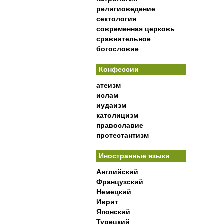
религиоведение
сектология
современная церковь
сравнительное
богословие
Конфессии
атеизм
ислам
иудаизм
католицизм
православие
протестантизм
Иностранные языки
Английский
Французский
Немецкий
Иврит
Японский
Турецкий