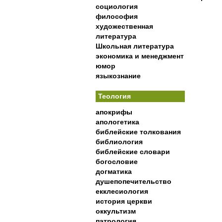
социология
философия
художественная
литература
Школьная литература
экономика и менеджмент
юмор
языкознание
Теология
апокрифы
апологетика
библейские толкования
библиология
библейские словари
богословие
догматика
душепопечительство
екклесиология
история церкви
оккультизм
патрология