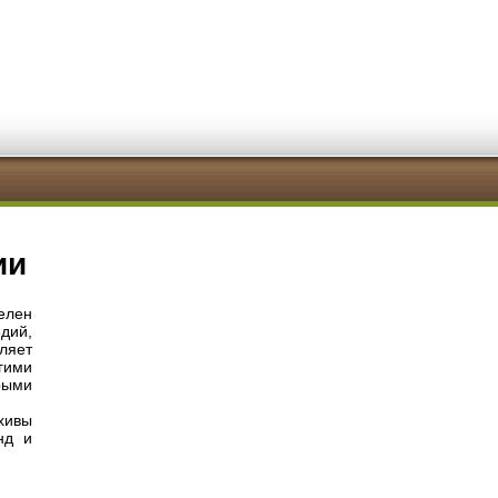
ии
елен
едий,
ляет
гими
рыми
хивы
нд и