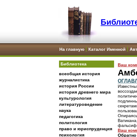
Библиоте
На главную
Каталог Именной
Ав
Библиотека
Ваш ком
Амбе
всеобщая история
журналистика
ОГЛАВ
история России
Известны
воссозда
история древнего мира
политич
культурология
подлинны
литературоведение
секрета
наука
пользова
Опираясь
педагогика
Ватикана
политология
фальсифи
право и юриспруденция
Ваш ком
психология
Обратно