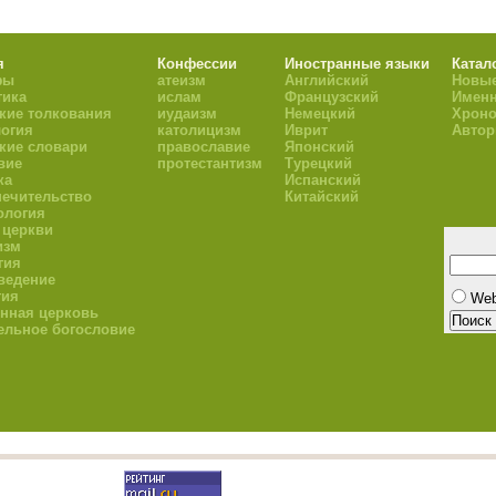
я
Конфессии
Иностранные языки
Катал
фы
атеизм
Английский
Новые
тика
ислам
Французский
Имен
кие толкования
иудаизм
Немецкий
Хроно
огия
католицизм
Иврит
Авто
кие словари
православие
Японский
вие
протестантизм
Турецкий
ка
Испанский
ечительство
Китайский
ология
 церкви
изм
гия
ведение
гия
We
нная церковь
ельное богословие