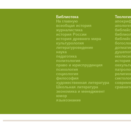
Библиотека
Теологи
На главную
апокри
всеобщая история
апологе
журналистика
библейс
история России
библиол
история древнего мира
библейс
культурология
богосло
литературоведение
догмати
наука
душепоп
педагогика
екклеси
политология
история
право и юриспруденция
оккульт
психология
патроло
социология
религио
философия
сектоло
художественная литература
совреме
Школьная литература
сравнит
экономика и менеджмент
юмор
языкознание