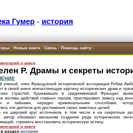
ка Гумер
-
история
торы
Новые книги
Связь
Помощь сайту
ментарий о книге
лен Р. Драмы и секреты истор
ЛЕНИЕ
й ученый, член Французской исторической ассоциации Робер Амб
ет в своей книге впечатляющую картину исторических драм и траг
еских страстей, бушевавших в средневековой Франции, выяв
е мотивы действий главных героев, приоткрывает завесу над мно
ми и тайнами, нередко криминальными способами, кото
лись эти деятели для достижения своих заветных целей.
 на широкий круг источников, в том числе и на секретные ар
, автор обнажает механизм создания ряда исторических леге
каций, стремясь восстановить историческую истину.
ментарий о книге
 в раздел
история