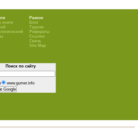
оги
Разное
 книги
Блог
ной
Туризм
логический
Рефераты
ры
Ссылки
Связь
Site Map
Поиск по сайту
b
www.gumer.info