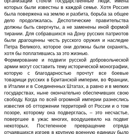
организаций стояли государственные люди, имена
которых были известны в каждой семье. Хотя Россия
была повержена на землю и разбита, борьба за общее
дело продолжалась. Деспотические правительства
должны быть свергнуты, а не заменены иной формой
тирании. Для собравшихся на Дону русских патриотов
были драгоценны честь русского оружия и наследие
Петра Великого, которое они должны были охранять,
хотя бы поплатившись за это жизнью.
Формирование и подвиги русской добровольческой
армии могут составить тему исторической монографии,
которую с благодарностью прочтут все боевые
товарищи русских в Британской империи, во Франции,
в Италии и в Соединенных Штатах, а равно и в мелких
государствах, ныне окончательно обеспечивших свою
свободу. Когда по всей огромной империи разнеслись
известия об отторжении территорий от России и о том
позоре, которому она подверглась, – это несчастье,
повергшее в ужас многих, воодушевило на подвиг
некоторых. Постепенное превращение отряда
отчаявшихся изгоев в крупную военную единицу было