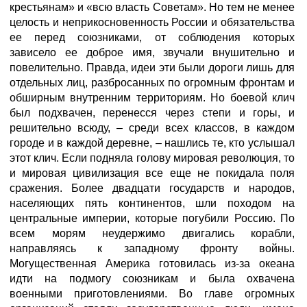
крестьянам» и «всю власть Советам». Но тем не менее
целость и неприкосновенность России и обязательства
ее перед союзниками, от соблюдения которых
зависело ее доброе имя, звучали внушительно и
повелительно. Правда, идеи эти были дороги лишь для
отдельных лиц, разбросанных по огромным фронтам и
обширным внутренним территориям. Но боевой клич
был подхвачен, перенесся через степи и горы, и
решительно всюду, – среди всех классов, в каждом
городе и в каждой деревне, – нашлись те, кто услышал
этот клич. Если подняла голову мировая революция, то
и мировая цивилизация все еще не покидала поля
сражения. Более двадцати государств и народов,
населяющих пять континентов, шли походом на
центральные империи, которые погубили Россию. По
всем морям неудержимо двигались корабли,
направляясь к западному фронту войны.
Могущественная Америка готовилась из-за океана
идти на подмогу союзникам и была охвачена
военными приготовлениями. Во главе огромных