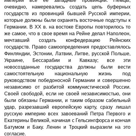
империи все ее западные провинции. Немцы,
очевидно, намеревались создать цепь буферных
государств из провинций бывшей Русской империи,
которые должны были охранять восточные подступы к
Германии. В XX в. на востоке Европы повторилось то
же самое, что в свое время на Рейне делал Наполеон,
мечтавший создать конфедерацию Рейнских
государств. Право самоопределения предоставлялось
Финляндии, Эстонии, Латвии, Литве, русской Польше,
Украине, Бессарабии и Кавказу; все эти
новосозданные государства должны были вести
самостоятельную национальную жизнь под
руководством победоносной Германии и совершенно
независимо от разбитой коммунистической России.
Своей свободой, если не своей независимостью, они
были обязаны Германии, и таким образом сабельный
удар, разрезавший европейскую карту, сразу лишал
русскую империю всех завоеваний Петра Первого и
Екатерины Великой, начиная с Гельсингфорса и кончая
Батумом и Баку. Ленин и Троцкий выразили на это
согласие.