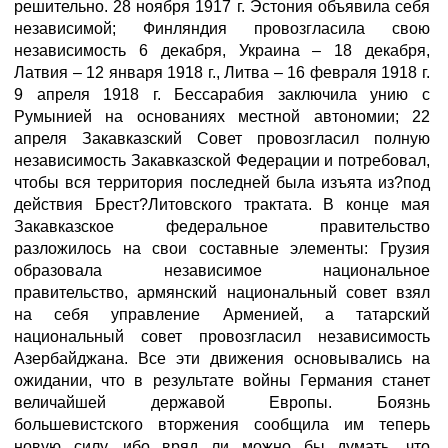
решительно. 28 ноября 1917 г. Эстония объявила себя
независимой; Финляндия провозгласила свою
независимость 6 декабря, Украина – 18 декабря,
Латвия – 12 января 1918 г., Литва – 16 февраля 1918 г.
9 апреля 1918 г. Бессарабия заключила унию с
Румынией на основаниях местной автономии; 22
апреля Закавказский Совет провозгласил полную
независимость Закавказской Федерации и потребовал,
чтобы вся территория последней была изъята из?под
действия Брест?Литовского трактата. В конце мая
Закавказское федеральное правительство
разложилось на свои составные элементы: Грузия
образовала независимое национальное
правительство, армянский национальный совет взял
на себя управление Арменией, а татарский
национальный совет провозгласил независимость
Азербайджана. Все эти движения основывались на
ожидании, что в результате войны Германия станет
величайшей державой Европы. Боязнь
большевистского вторжения сообщила им теперь
новую силу, ибо вряд ли можно бы думать, что