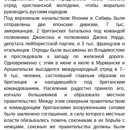
отряд христианской молодежи, чтобы морально
руководить русским народом.
Под верховным начальством Японии в Сибирь были
отправлены две японские дивизии, 7 тыс.
американцев, 2 британских батальона под командой
полковника Джонсона и полковника Джона Уорда,
депутата лейбористской партии, и 3 тыс. французов и
итальянцев. Отряды были высажены во Владивостоке
и проследовали к западу по железной дороге.
Одновременно с этим в июне и июле в Мурманске и
Архангельске высадился международный отряд в 7–
8 тыс. человек, состоявший главным образом из
британцев и находившийся под британским
командованием, Население радостно приняло его,
изгнало большевиков и образовало местное
правительство. Между этим северным правительством
и командующим британскими вооруженными силами
было заключено соглашение, в силу которого местные
власти обязывались помочь союзникам в их борьбе с
немцами, союзные же правительства должны были