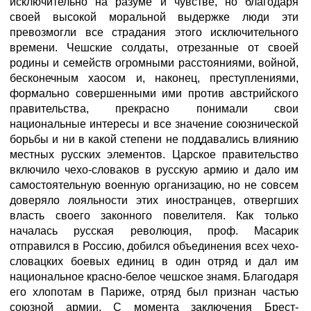
исключительно на разуме и чувстве, но благодаря
своей высокой моральной выдержке люди эти
превозмогли все страдания этого исключительного
времени. Чешские солдаты, отрезанные от своей
родины и семейств огромными расстояниями, войной,
бесконечным хаосом и, наконец, преступлениями,
формально совершенными ими против австрийского
правительства, прекрасно понимали свои
национальные интересы и все значение союзнической
борьбы и ни в какой степени не поддавались влиянию
местных русских элементов. Царское правительство
включило чехо-словаков в русскую армию и дало им
самостоятельную военную организацию, но не совсем
доверяло лояльности этих иностранцев, отвергших
власть своего законного повелителя. Как только
началась русская революция, проф. Масарик
отправился в Россию, добился объединения всех чехо-
словацких боевых единиц в один отряд и дал им
национальное красно-белое чешское знамя. Благодаря
его хлопотам в Париже, отряд был признан частью
союзной армии. С момента заключения Брест-