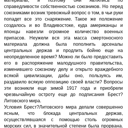
материалы, и поэтому они являлись по
справедливости собственностью союзников. Но перед
союзниками возник тревожный вопрос о том, в чьи руки
попадет все это снаряжение. Такое же положение
создалось и во Владивостоке, куда американцы и
японцы навезли огромное количество военных
припасов. Неужели вся эта масса смертоносного
материала должна была пополнить арсеналы
центральных держав и продлить бойню еще на
неопределенное время? Можно ли было предоставить
его в распоряжение малодушного правительства,
изменившего союзному делу и открыто враждебного
всякой цивилизации, дабы оно, пользуясь им,
раздавило всякую оппозицию своей власти? Вопросы
эти возникли еще зимой 1917 года и приобрели
чрезвычайную остроту еще до подписания Брест?
Литовского мира.
Условия Брест?Литовского мира делали совершенно
ясным, что блокада центральных держав,
осуществлявшаяся с помощью столь огромных
морских сил, в значительной степени была прорвана.