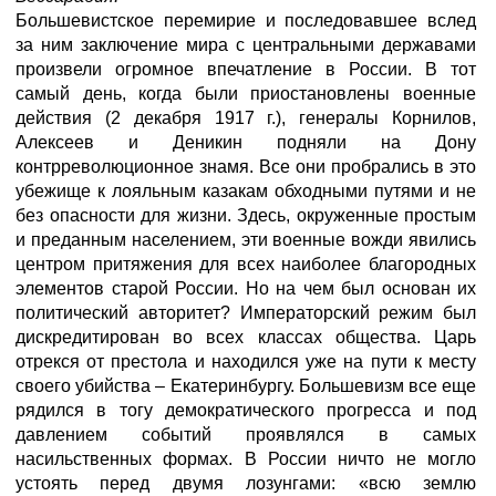
Большевистское перемирие и последовавшее вслед
за ним заключение мира с центральными державами
произвели огромное впечатление в России. В тот
самый день, когда были приостановлены военные
действия (2 декабря 1917 г.), генералы Корнилов,
Алексеев и Деникин подняли на Дону
контрреволюционное знамя. Все они пробрались в это
убежище к лояльным казакам обходными путями и не
без опасности для жизни. Здесь, окруженные простым
и преданным населением, эти военные вожди явились
центром притяжения для всех наиболее благородных
элементов старой России. Но на чем был основан их
политический авторитет? Императорский режим был
дискредитирован во всех классах общества. Царь
отрекся от престола и находился уже на пути к месту
своего убийства – Екатеринбургу. Большевизм все еще
рядился в тогу демократического прогресса и под
давлением событий проявлялся в самых
насильственных формах. В России ничто не могло
устоять перед двумя лозунгами: «всю землю