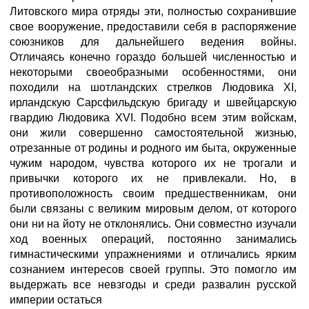
Литовского мира отряды эти, полностью сохранившие
свое вооружение, предоставили себя в распоряжение
союзников для дальнейшего ведения войны.
Отличаясь конечно гораздо большей численностью и
некоторыми своеобразными особенностями, они
походили на шотландских стрелков Людовика XI,
ирландскую Сарсфильдскую бригаду и швейцарскую
гвардию Людовика XVI. Подобно всем этим войскам,
они жили совершенно самостоятельной жизнью,
отрезанные от родины и родного им быта, окруженные
чужим народом, чувства которого их не трогали и
привычки которого их не привлекали. Но, в
противоположность своим предшественникам, они
были связаны с великим мировым делом, от которого
они ни на йоту не отклонялись. Они совместно изучали
ход военных операций, постоянно занимались
гимнастическими упражнениями и отличались ярким
сознанием интересов своей группы. Это помогло им
выдержать все невзгоды и среди развалин русской
империи остаться