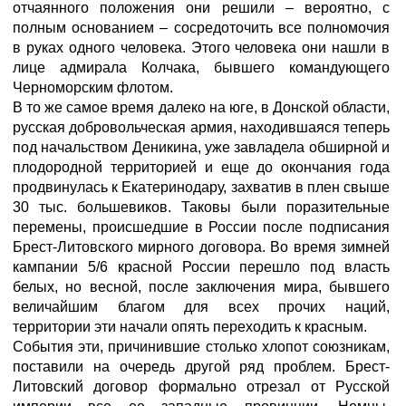
отчаянного положения они решили – вероятно, с
полным основанием – сосредоточить все полномочия
в руках одного человека. Этого человека они нашли в
лице адмирала Колчака, бывшего командующего
Черноморским флотом.
В то же самое время далеко на юге, в Донской области,
русская добровольческая армия, находившаяся теперь
под начальством Деникина, уже завладела обширной и
плодородной территорией и еще до окончания года
продвинулась к Екатеринодару, захватив в плен свыше
30 тыс. большевиков. Таковы были поразительные
перемены, происшедшие в России после подписания
Брест-Литовского мирного договора. Во время зимней
кампании 5/6 красной России перешло под власть
белых, но весной, после заключения мира, бывшего
величайшим благом для всех прочих наций,
территории эти начали опять переходить к красным.
События эти, причинившие столько хлопот союзникам,
поставили на очередь другой ряд проблем. Брест-
Литовский договор формально отрезал от Русской