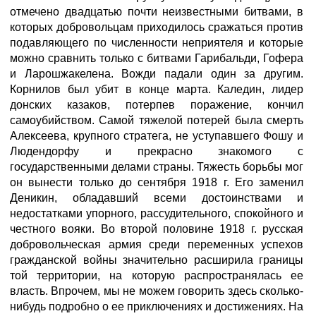
отмечено двадцатью почти неизвестными битвами, в
которых добровольцам приходилось сражаться против
подавляющего по численности неприятеля и которые
можно сравнить только с битвами Гарибальди, Гофера
и Ларошжакелена. Вожди падали один за другим.
Корнилов был убит в конце марта. Каледин, лидер
донских казаков, потерпев поражение, кончил
самоубийством. Самой тяжелой потерей была смерть
Алексеева, крупного стратега, не уступавшего Фошу и
Людендорфу и прекрасно знакомого с
государственными делами страны. Тяжесть борьбы мог
он вынести только до сентября 1918 г. Его заменил
Деникин, обладавший всеми достоинствами и
недостатками упорного, рассудительного, спокойного и
честного вояки. Во второй половине 1918 г. русская
добровольческая армия среди переменных успехов
гражданской войны значительно расширила границы
той территории, на которую распространялась ее
власть. Впрочем, мы не можем говорить здесь сколько-
нибудь подробно о ее приключениях и достижениях. На