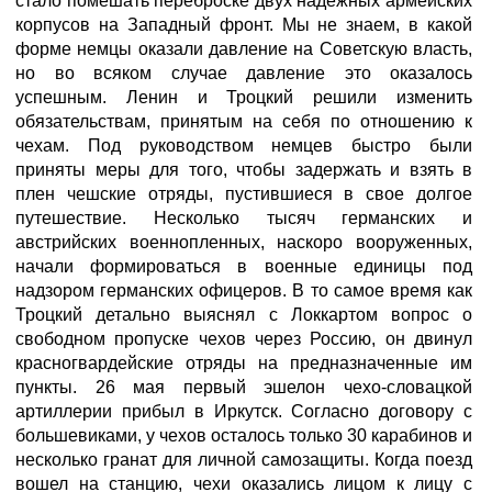
стало помешать переброске двух надежных армейских
корпусов на Западный фронт. Мы не знаем, в какой
форме немцы оказали давление на Советскую власть,
но во всяком случае давление это оказалось
успешным. Ленин и Троцкий решили изменить
обязательствам, принятым на себя по отношению к
чехам. Под руководством немцев быстро были
приняты меры для того, чтобы задержать и взять в
плен чешские отряды, пустившиеся в свое долгое
путешествие. Несколько тысяч германских и
австрийских военнопленных, наскоро вооруженных,
начали формироваться в военные единицы под
надзором германских офицеров. В то самое время как
Троцкий детально выяснял с Локкартом вопрос о
свободном пропуске чехов через Россию, он двинул
красногвардейские отряды на предназначенные им
пункты. 26 мая первый эшелон чехо-словацкой
артиллерии прибыл в Иркутск. Согласно договору с
большевиками, у чехов осталось только 30 карабинов и
несколько гранат для личной самозащиты. Когда поезд
вошел на станцию, чехи оказались лицом к лицу с