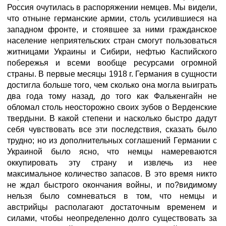
Россия очутилась в распоряжении немцев. Мы видели,
что отныне германские армии, столь усилившиеся на
западном фронте, и стоявшее за ними гражданское
население неприятельских стран смогут пользоваться
житницами Украины и Сибири, нефтью Каспийского
побережья и всеми вообще ресурсами огромной
страны. В первые месяцы 1918 г. Германия в сущности
достигла больше того, чем сколько она могла выиграть
два года тому назад, до того как Фалькенгайн не
обломал столь неосторожно своих зубов о Верденские
твердыни. В какой степени и насколько быстро дадут
себя чувствовать все эти последствия, сказать было
трудно; но из дополнительных соглашений Германии с
Украиной было ясно, что немцы намереваются
оккупировать эту страну и извлечь из нее
максимальное количество запасов. В это время никто
не ждал быстрого окончания войны, и по?видимому
нельзя было сомневаться в том, что немцы и
австрийцы располагают достаточным временем и
силами, чтобы неопределенно долго существовать за