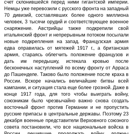
счет склонившейся перед ними гигантской империи.
Немцы уже перевозили с русского фронта на западный
70 дивизий, составлявших более одного миллиона
человек, 3 тысячи орудий и соответствующее военное
снаряжение. Австрийцы также подкрепили свой
итальянский фронт и непрерывным потоком посылали
новые подкрепления на запад. Французская армия
едва оправилась от мятежей 1917 г., а британская
армия, стараясь облегчить положение французов и
дать им передышку, истекала кровью после
бесконечных наступлений по всему фронту от Арраса
до Пашенделе. Таково было положение после краха в
России. Вскоре начались величайшие битвы всей
кампании, и ситуация стала еще более грозной. Даже в
конце 1917 года, для того чтобы выиграть войну,
союзникам было чрезвычайно важно снова создать
восточный фронт против Германии и не пропустить
русские припасы в центральные державы. Поэтому 23
декабря военные представители Верховного союзного
совета постановили, что все национальные войска в
России, решившие продолжать войну, должны