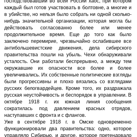
господствовавший во всей России хаос, при котором
каждый был готов участвовать в болтовне, а многие и
в убийстве, но нельзя было собрать ни одной сколько-
нибудь значительной организации, которая могла бы
действовать согласованно более или менее
продолжительное время. Еще до того как было
заключено перемирие, чрезвычайно ослабившее все
антибольшевистские движения, дела сибирского
правительства пошли на убыль. Чехи обнаруживали
усталость. Они работали беспрерывно, а между тем
окружавшие их опасности все более и более
увеличивались. Их собственные политические взгляды
были прогрессивны и плохо вязались со взглядами
русских белогвардейцев. Кроме того, их раздражала
русская неустойчивость и беспорядок в управлении. В
октябре 1918 г. их южная линия сообщения
сократилась под давлением красных отрядов,
наступавших с фронта и с флангов.
Уже в сентябре 1918 г. в Омске одновременно
функционировали два правительства: одно, которое
управляло Сибирью, и другое, которое претендовало