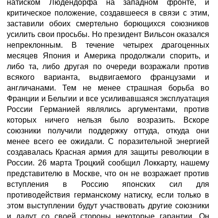
натиском Людендорфа на западном фронте, и
критическое положение, создавшееся в связи с этим,
заставили обоих смертельно борющихся союзников
усилить свои просьбы. Но президент Вильсон оказался
непреклонным. В течение четырех драгоценных
месяцев Япония и Америка продолжали спорить, и
либо та, либо другая по очереди возражали против
всякого варианта, выдвигаемого французами и
англичанами. Тем не менее страшная борьба во
Франции и Бельгии и все усиливавшаяся эксплуатация
России Германией являлись аргументами, против
которых ничего нельзя было возразить. Вскоре
союзники получили поддержку оттуда, откуда они
менее всего ее ожидали. С поразительной энергией
создавалась Красная армия для защиты революции в
России. 26 марта Троцкий сообщил Локкарту, нашему
представителю в Москве, что он не возражает против
вступления в Россию японских сил для
противодействия германскому натиску, если только в
этом выступлении будут участвовать другие союзники
и дадут со своей стороны некоторые гарантии. Он