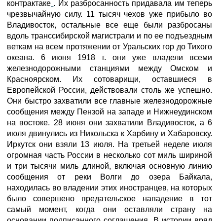
контрактаке
. Их разбросанность придавала им теперь
чрезвычайную силу. 11 тысяч чехов уже прибыло во
Владивосток, остальные все еще были разбросаны
вдоль транссибирской магистрали и по ее подъездным
веткам на всем протяжении от Уральских гор до Тихого
океана. 6 июня 1918 г. они уже владели всеми
железнодорожными станциями между Омском и
Красноярском. Их сотоварищи, оставшиеся в
Европейской России, действовали столь же успешно.
Они быстро захватили все главные железнодорожные
сообщения между Пензой на западе и Нижнеудинском
на востоке. 28 июня они захватили Владивосток, а 6
июля двинулись из Никольска к Харбину и Хабаровску.
Иркутск они взяли 13 июля. На третьей неделе июля
огромная часть России в несколько сот миль шириной
и три тысячи миль длиной, включая основную линию
сообщения от реки Волги до озера Байкала,
находилась во владении этих иностранцев, на которых
было совершено предательское нападение в тот
самый момент, когда они оставляли страну на
основании подписанного соглашения. В истории вряд