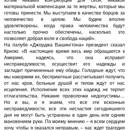
хотим никаких контрибуций для себя, никакой
материальной компенсации за те жертвы, которые мы
готовы принести. Мы выступаем в качестве борцов за
человечество в целом. Мы будем вполне
удовлетворены, когда права человечества будут
настолько прочно обеспечены, насколько это
позволяет добрая воля и свобода наций».
На палубе «Джорджа Вашингтона» президент сказал
Крилю: «В настоящее время весь мир обращается к
Америке, надеясь, что она исправит
несправедливости, осуществит его надежды и
загладит причиненные ему обиды. Голодные ждут, что
мы накормим их, бесприютные рассчитывают получить
от нас кров, больные душой и телом ждут от нас
исцеления. Исполнение всех этих надежд не терпит
отлагательства. Никакие проволочки недопустимы…
Но и вы, и я знаем, что все эти исконные
несправедливости, все эти несчастия сегодняшнего
дня не могут быть устранены в один день или одним
мановением руки. По моему мнению – я всем сердцем
хочу, чтобы я оказался неправым, – нас ждет трагедия