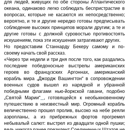
для людей, живущих по обе стороны Атлантического
океана, одинаково легко соблюдать беспристрастие в
вопросах, которые не касаются их непосредственно;
вероятно, и те и другие нередко готовы предписывать
соблюдение высоких принципов морали другим; а те и
другие готовы с должной суровостью противостоять
искушениям, пока эти искушения затрагивают других.
Но предоставим Станнарду Бекеру самому и по-
своему начать свой рассказ.
«Через три недели и три дня после того, как раздались
последние победоносные выстрелы американских
героев во французских Аргоннах, американский
корабль мира „Джордж Вашингтон“ в сопровождении
военных судов вышел из нарядной и убранной
победными флагами нью-йоркской гавани, подобно
„Святой Марии“
, готовящейся к необыкновенному
путешествию в неизвестный мир. Огромный корабль
величественно прошел пролив, высоко на небе реяли
аэропланы, а из прибрежных фортов прогремел
небывалый салют: выстрел из двадцати одной пушки;
ведь никогда ранее президент Соединенных Штатов не