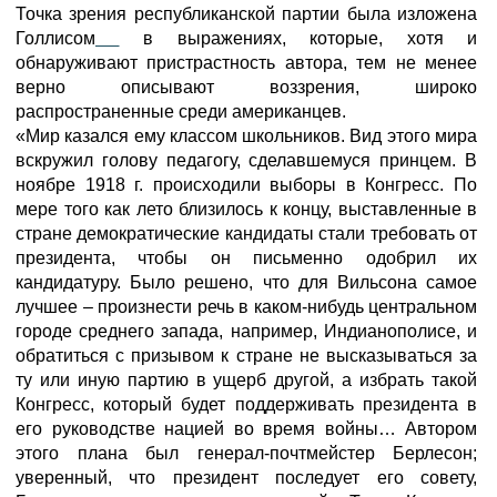
Точка зрения республиканской партии была изложена
Голлисом
в выражениях, которые, хотя и
обнаруживают пристрастность автора, тем не менее
верно описывают воззрения, широко
распространенные среди американцев.
«Мир казался ему классом школьников. Вид этого мира
вскружил голову педагогу, сделавшемуся принцем. В
ноябре 1918 г. происходили выборы в Конгресс. По
мере того как лето близилось к концу, выставленные в
стране демократические кандидаты стали требовать от
президента, чтобы он письменно одобрил их
кандидатуру. Было решено, что для Вильсона самое
лучшее – произнести речь в каком-нибудь центральном
городе среднего запада, например, Индианополисе, и
обратиться с призывом к стране не высказываться за
ту или иную партию в ущерб другой, а избрать такой
Конгресс, который будет поддерживать президента в
его руководстве нацией во время войны… Автором
этого плана был генерал-почтмейстер Берлесон;
уверенный, что президент последует его совету,