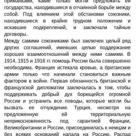
приманками, какие только могли предложить ей
государства, находившиеся в отчаянной борьбе между
собой. Под влиянием этой обстановки союзники,
находившиеся в крайне трудном положении и
искавшие подкреплений, и заключали тайные
договоры.
Между самими союзниками был заключен целый ряд
других соглашений, имевших целью поддержание
хороших взаимоотношений между ними самими. В
1914, 1915 и 1916 гг. помощь России была совершенно
необходима. Франция истекала кровью, а британские
армии только что начинали становиться важным
фактором в войне. Первая обязанность британской и
французской дипломатии заключалась в том, чтобы
поддерживать добрый дух борющейся огромной
России и устранить все поводы, которые могли бы
вызвать ее отчуждение. Турция, несмотря на
предложенную ей территориальную
неприкосновенность под гарантией Франции,
Великобритании и России, присоединилась к немцам и
без всяких оснований напала на Россию. Распад