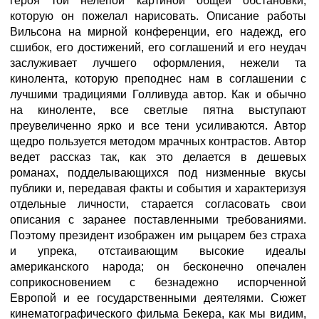
героя той нелепой картиной общей обстановки,
которую он пожелал нарисовать. Описание работы
Вильсона на мирной конференции, его надежд, его
сшибок, его достижений, его соглашений и его неудач
заслуживает лучшего оформления, нежели та
кинолента, которую преподнес нам в соглашении с
лучшими традициями Голливуда автор. Как и обычно
на киноленте, все светлые пятна выступают
преувеличенно ярко и все тени усиливаются. Автор
щедро пользуется методом мрачных контрастов. Автор
ведет рассказ так, как это делается в дешевых
романах, подделывающихся под низменные вкусы
публики и, передавая факты и события и характеризуя
отдельные личности, старается согласовать свои
описания с заранее поставленными требованиями.
Поэтому президент изображен им рыцарем без страха
и упрека, отстаивающим высокие идеалы
американского народа; он бесконечно опечален
соприкосновением с безнадежно испорченной
Европой и ее государственными деятелями. Сюжет
кинематографического фильма Бекера, как мы видим,