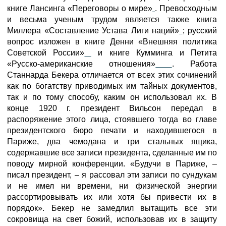
книге Лансинга «Переговоры о мире»
. Превосходным
и весьма ученым трудом является также книга
Миллера «Составление Устава Лиги наций»
; русский
вопрос изложен в книге Денни «Внешняя политика
Советской России»
и книге Кумминга и Петита
«Русско-американские отношения»
. Работа
Станнарда Бекера отличается от всех этих сочинений
как по богатству приводимых им тайных документов,
так и по тому способу, каким он использовал их. В
конце 1920 г. президент Вильсон передал в
распоряжение этого лица, стоявшего тогда во главе
президентского бюро печати и находившегося в
Париже, два чемодана и три стальных ящика,
содержавшие все записи президента, сделанные им по
поводу мирной конференции. «Будучи в Париже, –
писал президент, – я рассовал эти записи по сундукам
и не имел ни времени, ни физической энергии
рассортировывать их или хотя бы привести их в
порядок». Бекер не замедлил вытащить все эти
сокровища на свет божий, использовав их в защиту