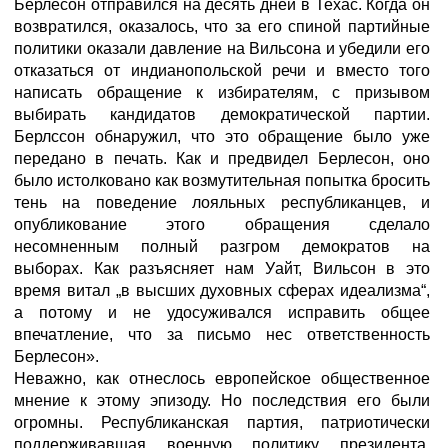
Берлесон отправился на десять дней в Техас. Когда он
возвратился, оказалось, что за его спиной партийные
политики оказали давление на Вильсона и убедили его
отказаться от индианопольской речи и вместо того
написать обращение к избирателям, с призывом
выбирать кандидатов демократической партии.
Берлссон обнаружил, что это обращение было уже
передано в печать. Как и предвидел Берлесон, оно
было истолковано как возмутительная попытка бросить
тень на поведение лояльных республиканцев, и
опубликование этого обращения сделало
несомненным полный разгром демократов на
выборах. Как разъясняет нам Уайт, Вильсон в это
время витал „в высших духовных сферах идеализма“,
а потому и не удосуживался исправить общее
впечатление, что за письмо нес ответственность
Берлесон».
Неважно, как отнеслось европейское общественное
мнение к этому эпизоду. Но последствия его были
огромны. Республиканская партия, патриотически
поддерживавшая военную политику президента,