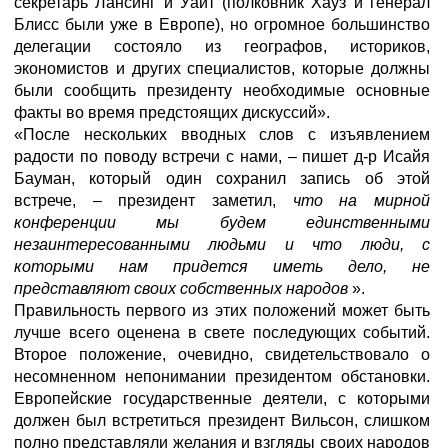
секретарь Лансинг и Уайт (полковник Хауз и генерал
Блисс были уже в Европе), но огромное большинство
делегации состояло из географов, историков,
экономистов и других специалистов, которые должны
были сообщить президенту необходимые основные
факты во время предстоящих дискуссий».
«После нескольких вводных слов с изъявлением
радости по поводу встречи с нами, – пишет д-р Исайя
Бауман, который один сохранил запись об этой
встрече, – президент заметил,
что на мирной
конференции мы будем единственными
незаинтересованными людьми и что люди, с
которыми нам придется иметь дело, не
представляют своих собственных народов
».
Правильность первого из этих положений может быть
лучше всего оценена в свете последующих событий.
Второе положение, очевидно, свидетельствовало о
несомненном непонимании президентом обстановки.
Европейские государственные деятели, с которыми
должен был встретиться президент Вильсон, слишком
полно представляли желания и взгляды своих народов