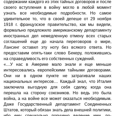
содержании каждого из этих тайных договоров и после
своего вступления в войну могло в любой момент
узнать все необходимые подробности. Но самое
удивительное то, что в своей депеше от 29 ноября
1918 г. французское правительство, как мы видели,
формально предложило американскому департаменту
иностранных дел немедленную отмену всех старых
соглашений еще до начала переговоров о мире,
Лансинг оставил эту ноту без всякого ответа. Но
предоставим опять-таки слово Бекеру, положившись
на справедливость его собственных суждений.
«…У нас в Америке мало знали и еще меньше
интересовались европейскими тайными договорами.
Они ни в одном пункте не затрагивали наших
национальных интересов… Каждый знал, что Италия
заключила выгодную для себя сделку, когда она
перешла на сторону союзников. Но ведь это была
война, а на войне все может оказаться необходимым.
Даже Государственный департамент Соединенных
Штатов, который обязан знать дела внешней политики,
ибо ему специально поручено ведение ими, по-