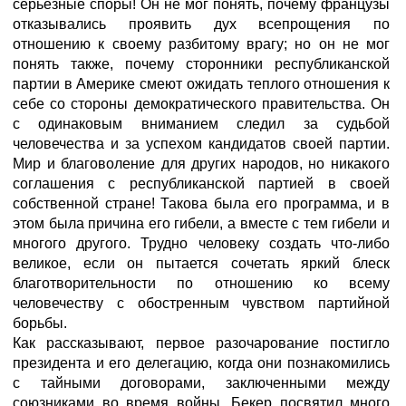
серьезные споры! Он не мог понять, почему французы
отказывались проявить дух всепрощения по
отношению к своему разбитому врагу; но он не мог
понять также, почему сторонники республиканской
партии в Америке смеют ожидать теплого отношения к
себе со стороны демократического правительства. Он
с одинаковым вниманием следил за судьбой
человечества и за успехом кандидатов своей партии.
Мир и благоволение для других народов, но никакого
соглашения с республиканской партией в своей
собственной стране! Такова была его программа, и в
этом была причина его гибели, а вместе с тем гибели и
многого другого. Трудно человеку создать что-либо
великое, если он пытается сочетать яркий блеск
благотворительности по отношению ко всему
человечеству с обостренным чувством партийной
борьбы.
Как рассказывают, первое разочарование постигло
президента и его делегацию, когда они познакомились
с тайными договорами, заключенными между
союзниками во время войны. Бекер посвятил много