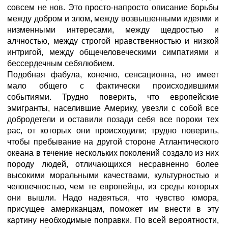
совсем не нов. Это просто-напросто описание борьбы
между добром и злом, между возвышенными идеями и
низменными интересами, между щедростью и
алчностью, между строгой нравственностью и низкой
интригой, между общечеловеческими симпатиями и
бессердечным себялюбием.
Подобная фабула, конечно, сенсационна, но имеет
мало общего с фактически происходившими
событиями. Трудно поверить, что европейские
эмигранты, населившие Америку, увезли с собой все
добродетели и оставили позади себя все пороки тех
рас, от которых они происходили; трудно поверить,
чтобы пребывание на другой стороне Атлантического
океана в течение нескольких поколений создало из них
породу людей, отличающихся несравненно более
высокими моральными качествами, культурностью и
человечностью, чем те европейцы, из среды которых
они вышли. Надо надеяться, что чувство юмора,
присущее американцам, поможет им внести в эту
картину необходимые поправки. По всей вероятности,