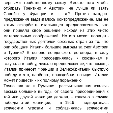
верными тройственному союзу. Вместо того чтобы
отбирать Трентино у Австрии, не лучше ли взять
Савойю у Франции и т. д.? Против каждого
предложения выдвигалось контрпредложение. Мы не
хотим оскорблять итальянцев предположением, что
они приняли свое решение, исходя из этих чисто
материальных соображений. Но кто может порицать
государственных деятелей союзных стран за то, что
они обещали Италии большие выгоды за счет Австрии
и Турции? В основе лондонского договора, в силу
которого Италия присоединялась к союзникам и
вступала в войну, лежало предположение, что помощь
Италии принесет Франции и Великобритании быструю
победу и что, наоборот, враждебная позиция Италии
может привести к их полному поражению.
Точно так же и Румыния, рассчитывавшая извлечь
весьма большие выгоды от своего присоединения к
той или другой коалиции держав, – конечно в случае
победы этой коалиции, – в 1916 г. подвергалась
всяческим угрозам и соблазнялась всяческими