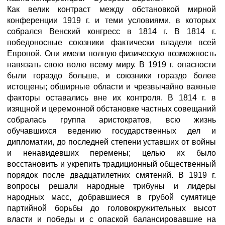
Как велик контраст между обстановкой мирной
конференции 1919 г. и теми условиями, в которых
собрался Венский конгресс в 1814 г. В 1814 г.
победоносные союзники фактически владели всей
Европой. Они имели полную физическую возможность
навязать свою волю всему миру. В 1919 г. опасности
были гораздо больше, и союзники гораздо более
истощены; обширные области и чрезвычайно важные
факторы оставались вне их контроля. В 1814 г. в
изящной и церемонной обстановке частных совещаний
собралась группа аристократов, всю жизнь
обучавшихся ведению государственных дел и
дипломатии, до последней степени уставших от войны
и ненавидевших перемены; целью их было
восстановить и укрепить традиционный общественный
порядок после двадцатилетних смятений. В 1919 г.
вопросы решали народные трибуны и лидеры
народных масс, добравшиеся в грубой сумятице
партийной борьбы до головокружительных высот
власти и победы и с опаской балансировавшие на