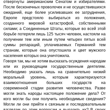
отвергнуты американским Сенатом и избирателями.
После бесконечных проволочек и не осуществившихся
ожиданий, еще более усиливавших ее затруднения,
Европе предстояло выбираться из положения,
созданного мировой катастрофой, собственными
силами; а Соединенные Штаты, которые во всей этой
борьбе потеряли лишь 125 тысяч человек, настояли на
получении тем или иным путем четырех пятых всей
суммы репараций, уплачиваемых Германией тем
странам, которые она опустошила и цвет мужского
населения которых она уничтожила.
Говоря так, мы не хотим высказать осуждения народам
или их руководящим государственным деятелям.
Необходимо указать лишь на сравнительно низкий
моральный уровень, которым характеризуются
взаимоотношения больших государств на
современной стадии развития человечества. Разве
могли знать народы настоящее положение дела? От
кого могли бы они получить необходимые сведения?
Могли ли они прийти к связным и последовательным
взглядам по этим вопросам и выразить их? В своих