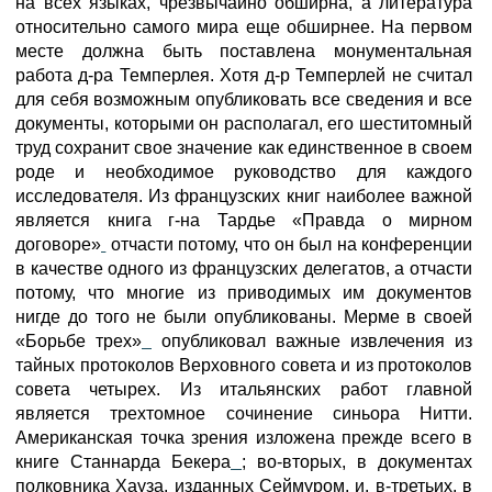
на всех языках, чрезвычайно обширна, а литература
относительно самого мира еще обширнее. На первом
месте должна быть поставлена монументальная
работа д-ра Темперлея. Хотя д-р Темперлей не считал
для себя возможным опубликовать все сведения и все
документы, которыми он располагал, его шеститомный
труд сохранит свое значение как единственное в своем
роде и необходимое руководство для каждого
исследователя. Из французских книг наиболее важной
является книга г-на Тардье «Правда о мирном
договоре»
отчасти потому, что он был на конференции
в качестве одного из французских делегатов, а отчасти
потому, что многие из приводимых им документов
нигде до того не были опубликованы. Мерме в своей
«Борьбе трех»
опубликовал важные извлечения из
тайных протоколов Верховного совета и из протоколов
совета четырех. Из итальянских работ главной
является трехтомное сочинение синьора Нитти.
Американская точка зрения изложена прежде всего в
книге Станнарда Бекера
; во-вторых, в документах
полковника Хауза, изданных Сеймуром, и, в-третьих, в