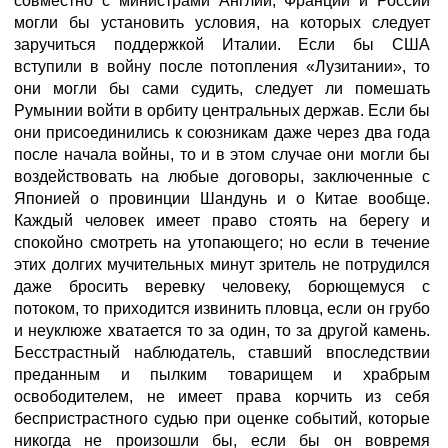
совместно с министрами Англии, Франции и России
могли бы установить условия, на которых следует
заручиться поддержкой Италии. Если бы США
вступили в войну после потопления «Лузитании», то
они могли бы сами судить, следует ли помешать
Румынии войти в орбиту центральных держав. Если бы
они присоединились к союзникам даже через два года
после начала войны, то и в этом случае они могли бы
воздействовать на любые договоры, заключенные с
Японией о провинции Шандунь и о Китае вообще.
Каждый человек имеет право стоять на берегу и
спокойно смотреть на утопающего; но если в течение
этих долгих мучительных минут зритель не потрудился
даже бросить веревку человеку, борющемуся с
потоком, то приходится извинить пловца, если он грубо
и неуклюже хватается то за один, то за другой камень.
Бесстрастный наблюдатель, ставший впоследствии
преданным и пылким товарищем и храбрым
освободителем, не имеет права корчить из себя
беспристрастного судью при оценке событий, которые
никогда не произошли бы, если бы он вовремя