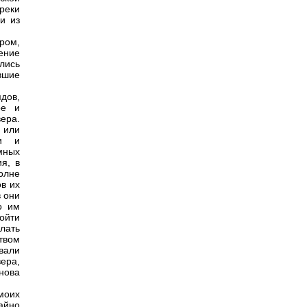
реки
и из
ром,
ение
лись
вшие
дов,
ое и
ера.
 или
ии и
мных
я, в
олне
ов их
в они
о им
ойти
лать
твом
вали
вера,
нова
моих
айно