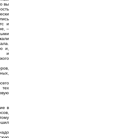
то вы
ость
ески
ались
тс и
не, –
ными
жали
ала.
ю и,
ый и
кого
ров,
ных,
сего
 тех
рвую
ие в
сов,
тому
ешил
надо
скую