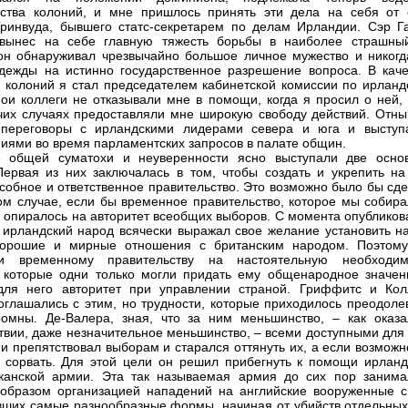
ства колоний, и мне пришлось принять эти дела на себя от 
ринвуда, бывшего статс-секретарем по делам Ирландии. Сэр Г
 вынес на себе главную тяжесть борьбы в наиболее страшны
он обнаруживал чрезвычайно большое личное мужество и никогд
дежды на истинно государственное разрешение вопроса. В каче
 колоний я стал председателем кабинетской комиссии по ирланд
ои коллеги не отказывали мне в помощи, когда я просил о ней, 
чих случаях предоставляли мне широкую свободу действий. Отны
 переговоры с ирландскими лидерами севера и юга и выступ
иями во время парламентских запросов в палате общин.
 общей суматохи и неуверенности ясно выступали две осно
Первая из них заключалась в том, чтобы создать и укрепить на
собное и ответственное правительство. Это возможно было бы сде
ом случае, если бы временное правительство, которое мы собира
, опиралось на авторитет всеобщих выборов. С момента опубликов
 ирландский народ всячески выражал свое желание установить на
хорошие и мирные отношения с британским народом. Поэтом
ли временному правительству на настоятельную необходим
 которые одни только могли придать ему общенародное значен
для него авторитет при управлении страной. Гриффитс и Кол
оглашались с этим, но трудности, которые приходилось преодолев
омны. Де-Валера, зная, что за ним меньшинство, – как оказа
твии, даже незначительное меньшинство, – всеми доступными для 
и препятствовал выборам и старался оттянуть их, а если возможн
 сорвать. Для этой цели он решил прибегнуть к помощи ирланд
канской армии. Эта так называемая армия до сих пор занима
образом организацией нападений на английские вооруженные с
ших самые разнообразные формы, начиная от убийств отдельных