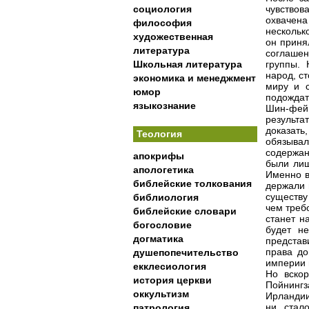
социология
чувствов
охвачен
философия
нескольк
художественная
он приня
литература
соглашен
Школьная литература
группы. 
народ, с
экономика и менеджмент
миру и 
юмор
подождат
языкознание
Шин-фейн
результа
доказать
Теология
обязывал
содержан
апокрифы
были лиш
апологетика
Именно в
библейские толкования
держали 
существу
библиология
чем треб
библейские словари
станет н
богословие
будет н
догматика
предста
права до
душепопечительство
империи 
екклесиология
Но вскор
история церкви
Пойнингз
оккультизм
Ирландии
ни стало
патрология