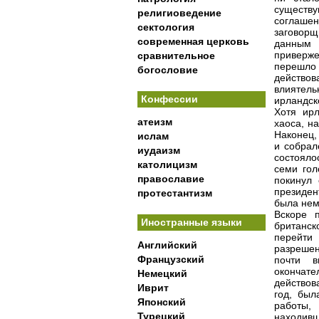
существ
религиоведение
соглашен
сектология
заговорщ
современная церковь
данным 
приверже
сравнительное
перешло
богословие
действов
влиятел
Конфессии
ирландско
Хотя ирл
атеизм
хаоса, н
Наконец,
ислам
и собрал
иудаизм
состояло
католицизм
семи гол
православие
покинул 
президен
протестантизм
была нем
Вскоре 
Иностранные языки
британск
перейти 
Английский
разрешен
Французский
почти в
окончате
Немецкий
действов
Иврит
год, был
Японский
работы,
Турецкий
находив