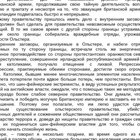
иканской армии, продолжавшие свою тайную деятельность воп
ю и трактату и несмотря на то, что эвакуация британской арми
ландии подвигалась быстро и непрерывно.
кому правительству пришлось иметь дело с внутренним загово
должен был сделать для правительства невозможным осуществл
ций. В то же самое время с другой стороны границы устраива
 и около границы собирались враждебные отряды, угрожа
ости Ольстера.
тренние заговоры, организуемые в Ольстере, и набеги отря
уемых по ту сторону границы, встречали столь же энергичн
нное противодействие со стороны протестантских оранжистов сев
реступление, совершенное ирландской республиканской армией
и католиками, получало отмщение с лихвой. Репресс
рессии, практикуемые обеими сторонами, достигли скоро огро
. Католики, бывшие менее многочисленным элементом населени
лета потерпели почти вдвое больше потерь, чем протестанты. Вп
нно, что шин-фейнерские экстремисты, в виду успешных результат
й на английские власти, ожидали, что с помощью таких же методо
ораздо более слабое северное правительство. Они думали, чт
унизить и победить могучую Британскую империю и заставить ее п
ашение. Поэтому они полагали, что им легко удастся сде
жным существование ольстерского правительства, убийс
нных деятелей и сожжением общественных зданий они рассчиты
царство террора и, доведя до нищеты правительство и граждан се
ь их подчиниться шин-фейнерским властям для того, чтобы с
ло начать спокойную жизнь.
ере, – говорил я несколько позднее, во время одного из 
ний в палате общин, – огромное большинство населения чрезвыч