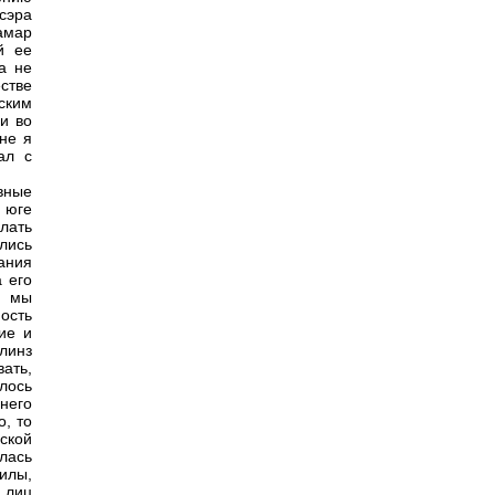
сэра
амар
й ее
а не
стве
ским
и во
не я
ал с
вные
 юге
лать
лись
ания
 его
у мы
ость
ие и
линз
ать,
лось
него
о, то
ской
лась
илы,
 лиц