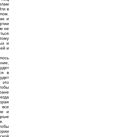
илам
йти в
лом.
ак и
ртии
ем не
ться
тому
ых и
ей и
лось
ние,
удет
ся в
будет
 это
тобы
ране
егда
орая
 все
ие и
дные
е.
тобы
ории
ской