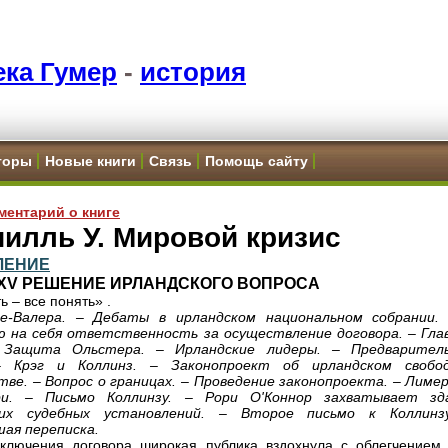
ка Гумер
-
история
торы
Новые книги
Связь
Помощь сайту
ментарий о книге
илль У. Мировой кризис
ЛЕНИЕ
 XV РЕШЕНИЕ ИРЛАНДСКОГО ВОПРОСА
ь – все понять» .
е-Валера. – Дебаты в ирландском национальном собрании.
 на себя ответственность за осуществление договора. – Гла
 Защита Ольстера. – Ирландские лидеры. – Предварител
– Крэг и Коллинз. – Законопроект об ирландском свобо
тве. – Вопрос о границах. – Проведение законопроекта. – Лимер
ри. – Письмо Коллинзу. – Рори О'Коннор захватывает зд
ких судебных установлений. – Второе письмо к Коллинз
ая переписка.
ключения договора широкая публика вздохнула с облегчением.