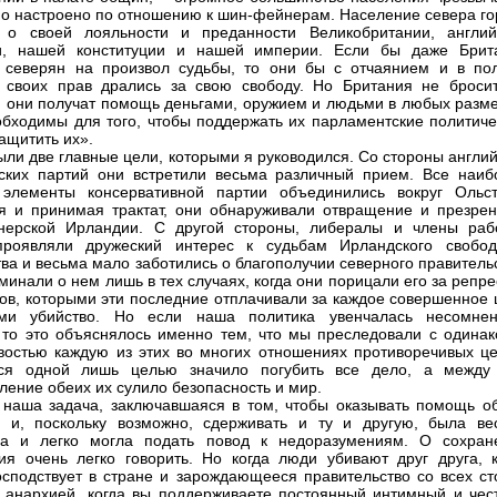
о настроено по отношению к шин-фейнерам. Население севера го
т о своей лояльности и преданности Великобритании, англий
и, нашей конституции и нашей империи. Если бы даже Брит
 северян на произвол судьбы, то они бы с отчаянием и в по
 своих прав дрались за свою свободу. Но Британия не бросит
, они получат помощь деньгами, оружием и людьми в любых разме
обходимы для того, чтобы поддержать их парламентские политиче
ащитить их».
ыли две главные цели, которыми я руководился. Со стороны англи
ских партий они встретили весьма различный прием. Все наиб
 элементы консервативной партии объединились вокруг Ольст
я и принимая трактат, они обнаруживали отвращение и презрен
нерской Ирландии. С другой стороны, либералы и члены раб
проявляли дружеский интерес к судьбам Ирландского свобод
тва и весьма мало заботились о благополучии северного правитель
минали о нем лишь в тех случаях, когда они порицали его за репр
ов, которыми эти последние отплачивали за каждое совершенное 
ми убийство. Но если наша политика увенчалась несомне
 то это объяснялось именно тем, что мы преследовали с одинак
востью каждую из этих во многих отношениях противоречивых це
ься одной лишь целью значило погубить все дело, а между
ление обеих их сулило безопасность и мир.
 наша задача, заключавшаяся в том, чтобы оказывать помощь о
 и, поскольку возможно, сдерживать и ту и другую, была ве
ва и легко могла подать повод к недоразумениям. О сохран
ия очень легко говорить. Но когда люди убивают друг друга, к
осподствует в стране и зарождающееся правительство со всех ст
 анархией, когда вы поддерживаете постоянный интимный и чес