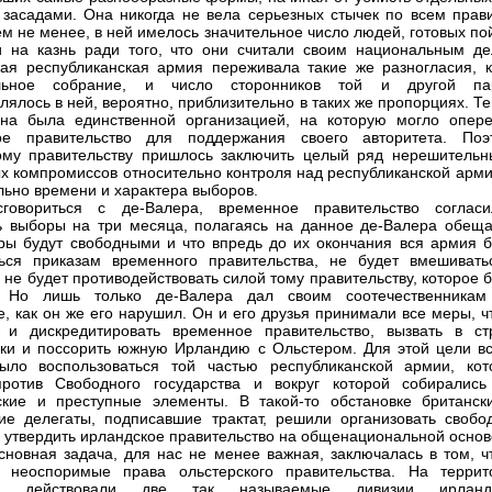
 засадами. Она никогда не вела серьезных стычек по всем прав
ем не менее, в ней имелось значительное число людей, готовых по
 на казнь ради того, что они считали своим национальным де
ая республиканская армия переживала такие же разногласия, к
льное собрание, и число сторонников той и другой па
лялось в ней, вероятно, приблизительно в таких же пропорциях. Т
на была единственной организацией, на которую могло опере
ое правительство для поддержания своего авторитета. Поэ
му правительству пришлось заключить целый ряд нерешительн
х компромиссов относительно контроля над республиканской арми
льно времени и характера выборов.
говориться с де-Валера, временное правительство согласи
ь выборы на три месяца, полагаясь на данное де-Валера обеща
ры будут свободными и что впредь до их окончания вся армия б
ься приказам временного правительства, не будет вмешивать
 не будет противодействовать силой тому правительству, которое 
. Но лишь только де-Валера дал своим соотечественникам
, как он же его нарушил. Он и его друзья принимали все меры, ч
 и дискредитировать временное правительство, вызвать в ст
ки и поссорить южную Ирландию с Ольстером. Для этой цели вс
ыло воспользоваться той частью республиканской армии, кот
против Свободного государства и вокруг которой собирались
кие и преступные элементы. В такой-то обстановке британск
ие делегаты, подписавшие трактат, решили организовать свобо
 утвердить ирландское правительство на общенациональной основ
сновная задача, для нас не менее важная, заключалась в том, ч
ь неоспоримые права ольстерского правительства. На террит
ра действовали две так называемые дивизии ирланд