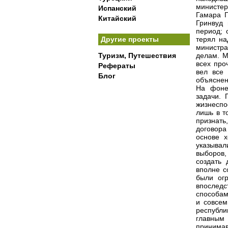
министер
Испанский
Гамара Г
Китайский
Гринвуд
период; 
Другие проекты
терял на
министра
Туризм, Путешествия
делам. М
всех про
Рефераты
вел все
Блог
объяснен
На фоне
задачи. 
жизнеспо
лишь в т
признать
договора
основе 
указыва
выборов,
создать 
вполне с
были огр
впоследс
способам
и совсем
республи
главным 
принимав