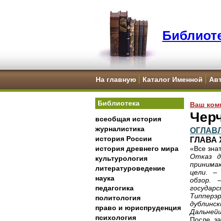
Библиоте
На главную
Каталог Именной
Ав
Библиотека
Ваш ком
Черч
всеобщая история
журналистика
ОГЛАВ
история России
ГЛАВА
история древнего мира
«Все знат
Отказ д
культурология
принимаю
литературоведение
цели. –
наука
обзор. 
педагогика
государс
Типперэ
политология
дублинс
право и юриспруденция
Дальнейш
психология
После за