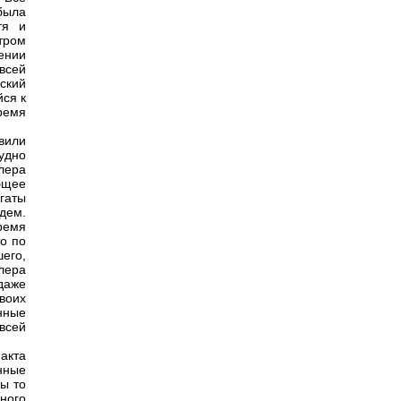
была
тя и
тром
ении
всей
ский
йся к
ремя
вили
удно
алера
бщее
гаты
дем.
время
о по
его,
лера
 даже
воих
нные
всей
акта
нные
ы то
ного