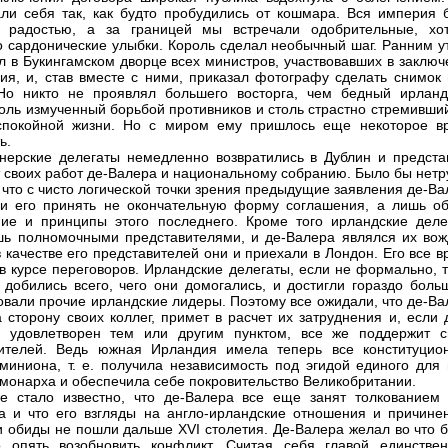
али себя так, как будто пробудились от кошмара. Вся империя 
а радостью, а за границей мы встречали одобрительные, хо
о сардонические улыбки. Король сделал необычный шаг. Ранним у
л в Букингамском дворце всех министров, участвовавших в заключ
ия, и, став вместе с ними, приказал фотографу сделать снимок 
Но никто не проявлял большего восторга, чем бедный ирланд
толь измученный борьбой противников и столь страстно стремивши
спокойной жизни. Но с миром ему пришлось еще некоторое в
ь.
ерские делегаты немедленно возвратились в Дублин и предста
т своих работ де-Валера и национальному собранию. Было бы нетр
, что с чисто логической точки зрения предыдущие заявления де-В
и его принять не окончательную форму соглашения, а лишь о
ие и принципы этого последнего. Кроме того ирландские деле
ь полномочными представителями, и де-Валера являлся их вож
 качестве его представителей они и приехали в Лондон. Его все 
в курсе переговоров. Ирландские делегаты, если не формально, т
 добились всего, чего они домогались, и достигли гораздо больш
овали прочие ирландские лидеры. Поэтому все ожидали, что де-Ва
а сторону своих коллег, примет в расчет их затруднения и, если
е удовлетворен тем или другим пунктом, все же поддержит с
вителей. Ведь южная Ирландия имела теперь все конституцио
миниона, т. е. получила независимость под эгидой единого для 
монарха и обеспечила себе покровительство Великобритании.
е стало известно, что де-Валера все еще занят толкованием 
а и что его взгляды на англо-ирландские отношения и причине
 обиды не пошли дальше XVI столетия. Де-Валера желал во что б
 опять возобновить конфликт. Считая себя главой единствен