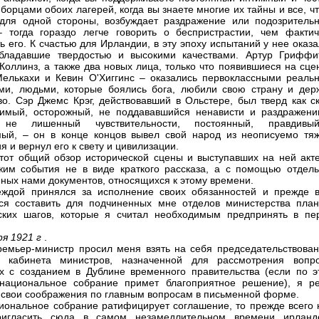
 борцами обоих лагерей, когда вы знаете многие их тайны и все, ч
для одной стороны, возбуждает раздражение или подозрительн
– тогда гораздо легче говорить о беспристрастии, чем фактич
ь его. К счастью для Ирландии, в эту эпоху испытаний у нее оказ
обладавшие твердостью и высокими качествами. Артур Гриффи
Коллинз, а также два новых лица, только что появившиеся на сце
елькахи и Кевин О'Хиггинс – оказались первоклассными реаль
ми, людьми, которые боялись бога, любили свою страну и дер
во. Сэр Джемс Крэг, действовавший в Ольстере, был тверд как ск
имый, осторожный, не поддававшийся ненависти и раздражени
 не лишенный чувствительности, постоянный, правдив
ый, – он в конце концов вывел свой народ из неописуемо тяж
 и вернул его к свету и цивилизации.
тот общий обзор исторической сцены и выступавших на ней акте
им события не в виде краткого рассказа, а с помощью отдель
ных нами документов, относящихся к этому времени.
ждой принялся за исполнение своих обязанностей и прежде в
ся составить для подчиненных мне отделов министерства план
ских шагов, которые я считал необходимым предпринять в пе
ря 1921 г
.
ремьер-министр просил меня взять на себя председательствован
и кабинета министров, назначенной для рассмотрения вопро
х с созданием в Дублине временного правительства (если по э
 национальное собрание примет благоприятное решение), я р
 свои соображения по главным вопросам в письменной форме.
иональное собрание ратифицирует соглашение, то прежде всего 
ригласить сюда в самом незамедлительном времени ирланд