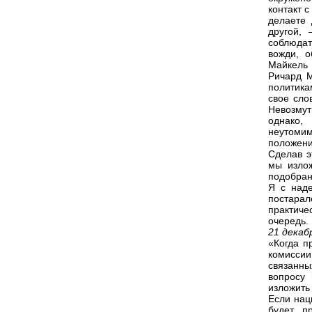
контакт с
делаете 
другой, 
соблюдат
вожди, 
Майкель 
Ричард М
политика
свое сло
Невозмут
однако,
неутомим
положения
Сделав э
мы излож
подобран
Я с наде
постарал
практиче
очередь.
21 декаб
«Когда п
комисси
связанны
вопросу
изложить
Если нац
будет п