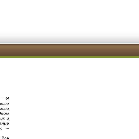
 – Я
вные
ьный
дном
ик и
ание
у. –
 Все