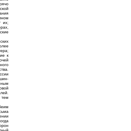
рячо
ской
ания
лном
 их;
рах,
ские
йских
олее
ера;
ие к
очей
ного
ства.
ессии
шин-
нным
овой
лей.
 тем
беим
сьма
ении
огда
орон
тный