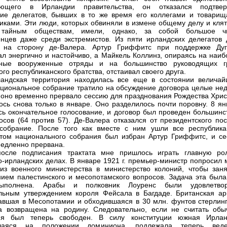
ующего в Ирландии правительства, он отказался подтвер
ие делегатов, бывших в то же время его коллегами и товарищ
иками. Эти люди, которых обвиняли в измене общему делу и клят
тайным обществам, имели, однако, за собой большое ч
нцев даже среди экстремистов. Из пяти ирландских делегатов 
 на сторону де-Валера. Артур Гриффитс при поддержке Дуг
ал энергично и настойчиво, а Майкель Коллинз, опираясь на наиб
ьные вооруженные отряды и на большинство руководящих г
го республиканского братства, отстаивал своего друга.
андская территория находилась все еще в состоянии величай
ациональное собрание тратило на обсуждение договора целые нед
 оно временно прервало сессию для празднования Рождества Хрис
ось снова только в январе. Оно разделилось почти поровну. 8 ян
сь окончательное голосование, и договор был проведен большинс
осов (64 против 57). Де-Валера отказался от президентского пос
собрание. После того как вместе с ним ушли все республика
том национального собрания был избран Артур Гриффитс, и се
едленно прервана.
после подписания трактата мне пришлось играть главную ро
о-ирландских делах. В январе 1921 г. премьер-министр попросил 
из военного министерства в министерство колоний, чтобы заня
ием палестинского и месопотамского вопросов. Задача эта была
ыполнена. Арабы и полковник Лоуренс были удовлетво
льным утверждением короля Фейсала в Багдаде. Британская ар
авшая в Месопотамии и обходившаяся в 30 млн. фунтов стерлинг
а возвращена на родину. Следовательно, если не считать обы
 я был теперь свободен. В силу конституции южная Ирлан
шаяся на положении доминиона, подлежала теперь вед