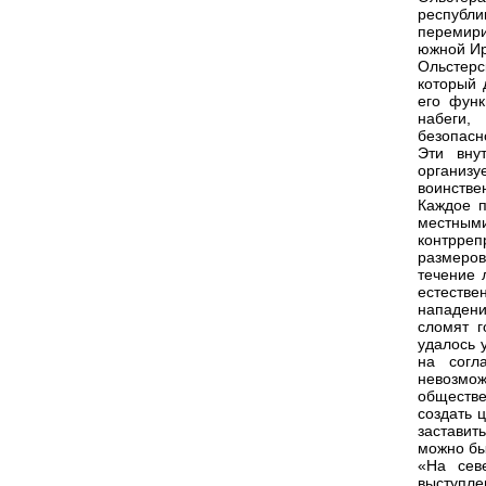
республ
перемири
южной Ир
Ольстерс
который 
его функ
набеги,
безопасн
Эти вну
организ
воинстве
Каждое п
местным
контрреп
размеров
течение 
естестве
нападени
сломят г
удалось 
на согл
невозмо
обществе
создать 
заставит
можно бы
«На сев
выступле