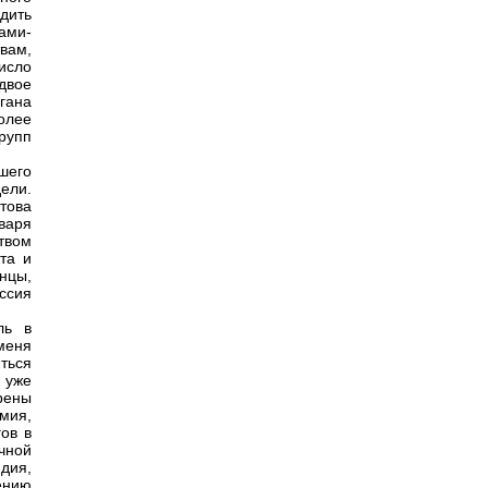
дить
ами-
вам,
исло
двое
гана
олее
рупп
шего
ели.
това
варя
твом
та и
нцы,
ссия
ль в
меня
ться
 уже
рены
мия,
ов в
чной
дия,
ению