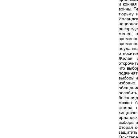
и кончая
войны. Т
тюрьму и
Ирландск
национа
распреде
менее, о
временн
временно
неудачны
относите
Желая с
отсрочит
что выбо
подчинят
выборы и
избрано
обещание
ослабить
беспоряд
можно б
стояла 
хищничес
ирландск
выборы и
Вторая о
защитит
Ольсте