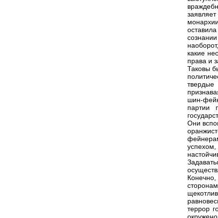
враждебн
заявляе
монархи
оставила
сознании
наоборот
какие не
права и з
Таковы б
политиче
твердые
признава
шин-фей
партии 
государс
Они вспо
оранжист
фейнера
успехом,
настойчи
Задават
осуществ
Конечно,
сторонам
щекотли
равновес
террор г
окружено