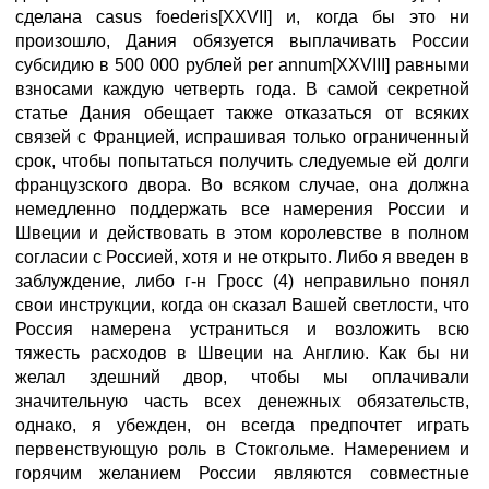
сделана casus foederis[XXVII] и, когда бы это ни
произошло, Дания обязуется выплачивать России
субсидию в 500 000 рублей per annum[XXVIII] равными
взносами каждую четверть года. В самой секретной
статье Дания обещает также отказаться от всяких
связей с Францией, испрашивая только ограниченный
срок, чтобы попытаться получить следуемые ей долги
французского двора. Во всяком случае, она должна
немедленно поддержать все намерения России и
Швеции и действовать в этом королевстве в полном
согласии с Россией, хотя и не открыто. Либо я введен в
заблуждение, либо г-н Гросс (4) неправильно понял
свои инструкции, когда он сказал Вашей светлости, что
Россия намерена устраниться и возложить всю
тяжесть расходов в Швеции на Англию. Как бы ни
желал здешний двор, чтобы мы оплачивали
значительную часть всех денежных обязательств,
однако, я убежден, он всегда предпочтет играть
первенствующую роль в Стокгольме. Намерением и
горячим желанием России являются совместные