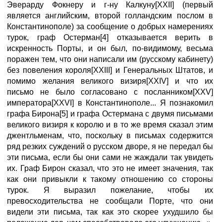
Эверарду Фокнеру и г-ну Калкуну[XXII] (первый
является английским, второй голландским послом в
Константинополе) за сообщение о добрых намерениях
турок, граф Остерман[4] отказывается верить в
искренность Порты, и он был, по-видимому, весьма
поражен тем, что они написали им (русскому кабинету)
без повеления короля[XXIII] и Генеральных Штатов, и
помимо желания великого визиря[XXIV] и что их
письмо не было согласовано с посланником[XXV]
императора[XXVI] в Константинополе... Я познакомил
графа Бирона[5] и графа Остермана с двумя письмами
великого визиря к королю и в то же время сказал этим
джентльменам, что, поскольку в письмах содержится
ряд резких суждений о русском дворе, я не передал бы
эти письма, если бы они сами не жаждали так увидеть
их. Граф Бирон сказал, что это не имеет значения, так
как они привыкли к такому отношению со стороны
турок. Я выразил пожелание, чтобы их
превосходительства не сообщали Порте, что они
видели эти письма, так как это скорее ухудшило бы