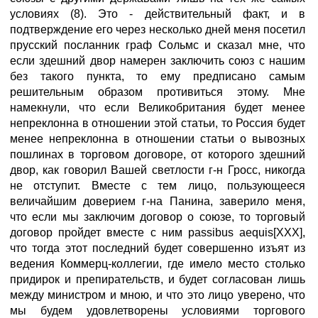
условиях (8). Это - действительный факт, и в
подтверждение его через несколько дней меня посетил
прусский посланник граф Сольмс и сказал мне, что
если здешний двор намерен заключить союз с нашим
без такого пункта, то ему предписано самым
решительным образом противиться этому. Мне
намекнули, что если Великобритания будет менее
непреклонна в отношении этой статьи, то Россия будет
менее непреклонна в отношении статьи о вывозных
пошлинах в торговом договоре, от которого здешний
двор, как говорил Вашей светлости г-н Гросс, никогда
не отступит. Вместе с тем лицо, пользующееся
величайшим доверием г-на Панина, заверило меня,
что если мы заключим договор о союзе, то торговый
договор пройдет вместе с ним passibus aequis[XXX],
что тогда этот последний будет совершенно изъят из
ведения Коммерц-коллегии, где имело место столько
придирок и препирательств, и будет согласован лишь
между министром и мною, и что это лицо уверено, что
мы будем удовлетворены условиями торгового