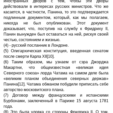
иностранных дворов с тем, чтобы эти дворы
действовали в интересах русских министров. Что же
касается, в частности, Панина, то это подтверждается
подлинным документом, который, как мы полагаем,
никогда не был опубликован. Этот документ
доказывает, что, поступив на службу к Фридриху II,
Панин вынужден был оставаться на ней, рискуя своей
честью, состоянием и жизнью.
(4) - русский посланник в Лондоне.
(5) Олигархическая конституция, введенная сенатом
после смерти Карла XII[10].
(6) Таким образом, мы узнаем от сэра Джорджа
Макартни, что общеизвестная «великая идея
Северного союза» лорда Чатама на самом деле была
«великим планом объединения северных держав»
Панина[12]. Чатама обманом побудили приписать себе
авторство московитского плана.
(7) Договор между французскими и испанскими
Бурбонами, заключенный в Париже 15 августа 1781
года.
(8) Это была уловка со стороны Фридриха II. О том,