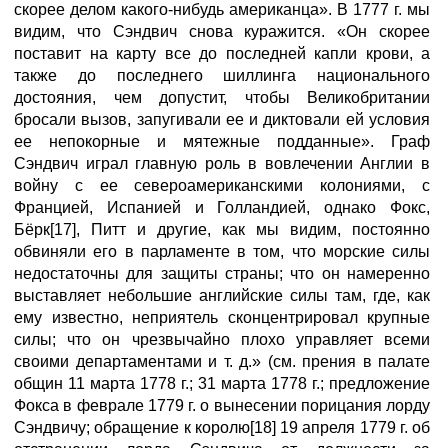
скорее делом какого-нибудь американца». В 1777 г. мы
видим, что Сэндвич снова куражится. «Он скорее
поставит на карту все до последней капли крови, а
также до последнего шиллинга национального
достояния, чем допустит, чтобы Великобритании
бросали вызов, запугивали ее и диктовали ей условия
ее непокорные и мятежные подданные». Граф
Сэндвич играл главную роль в вовлечении Англии в
войну с ее североамериканскими колониями, с
Францией, Испанией и Голландией, однако Фокс,
Бёрк[17], Питт и другие, как мы видим, постоянно
обвиняли его в парламенте в том, что морские силы
недостаточны для защиты страны; что он намеренно
выставляет небольшие английские силы там, где, как
ему известно, неприятель сконцентрировал крупные
силы; что он чрезвычайно плохо управляет всеми
своими департаментами и т. д.» (см. прения в палате
общин 11 марта 1778 г.; 31 марта 1778 г.; предложение
Фокса в феврале 1779 г. о вынесении порицания лорду
Сэндвичу; обращение к королю[18] 19 апреля 1779 г. об