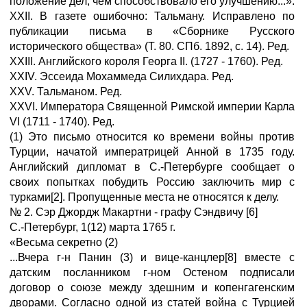
положение дел, чем способствовало его улучшению...».
XXII. В газете ошибочно: Тальману. Исправлено по
публикации письма в «Сборнике Русского
исторического общества» (Т. 80. СПб. 1892, с. 14). Ред.
XXIII. Английского короля Георга II. (1727 - 1760). Ред.
XXIV. Эссеида Мохаммеда Силихдара. Ред.
XXV. Тальманом. Ред.
XXVI. Императора Священной Римской империи Карла
VI (1711 - 1740). Ред.
(1) Это письмо относится ко времени войны против
Турции, начатой императрицей Анной в 1735 году.
Английский дипломат в С.-Петербурге сообщает о
своих попытках побудить Россию заключить мир с
турками[2]. Пропущенные места не относятся к делу.
№ 2. Сэр Джордж Макартни - графу Сэндвичу [6]
С.-Петербург, 1(12) марта 1765 г.
«Весьма секретно (2)
...Вчера г-н Панин (3) и вице-канцлер[8] вместе с
датским посланником г-ном Остеном подписали
договор о союзе между здешним и копенгагенским
дворами. Согласно одной из статей война с Турцией