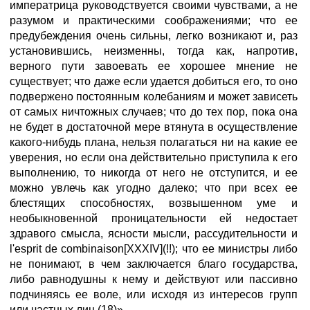
императрица руководствуется своими чувствами, а не
разумом и практическими соображениями; что ее
предубеждения очень сильны, легко возникают и, раз
установившись, неизменны, тогда как, напротив,
верного пути завоевать ее хорошее мнение не
существует; что даже если удается добиться его, то оно
подвержено постоянным колебаниям и может зависеть
от самых ничтожных случаев; что до тех пор, пока она
не будет в достаточной мере втянута в осуществление
какого-нибудь плана, нельзя полагаться ни на какие ее
уверения, но если она действительно приступила к его
выполнению, то никогда от него не отступится, и ее
можно увлечь как угодно далеко; что при всех ее
блестящих способностях, возвышенном уме и
необыкновенной проницательности ей недостает
здравого смысла, ясности мысли, рассудительности и
l'esprit de combinaison[XXXIV](!!); что ее министры либо
не понимают, в чем заключается благо государства,
либо равнодушны к нему и действуют или пассивно
подчиняясь ее воле, или исходя из интересов групп
или частных лиц (18)».