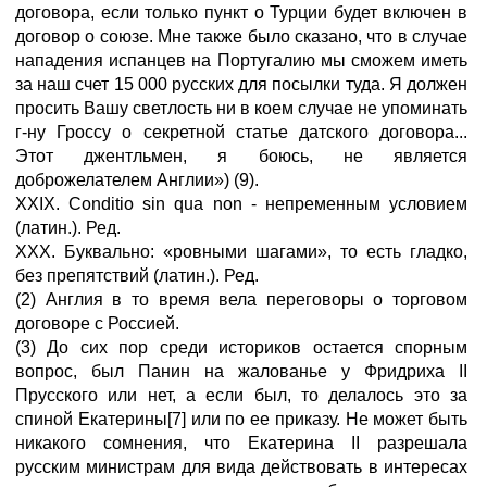
договора, если только пункт о Турции будет включен в
договор о союзе. Мне также было сказано, что в случае
нападения испанцев на Португалию мы сможем иметь
за наш счет 15 000 русских для посылки туда. Я должен
просить Вашу светлость ни в коем случае не упоминать
г-ну Гроссу о секретной статье датского договора...
Этот джентльмен, я боюсь, не является
доброжелателем Англии») (9).
XXIX. Conditio sin qua non - непременным условием
(латин.). Ред.
XXX. Буквально: «ровными шагами», то есть гладко,
без препятствий (латин.). Ред.
(2) Англия в то время вела переговоры о торговом
договоре с Россией.
(3) До сих пор среди историков остается спорным
вопрос, был Панин на жалованье у Фридриха II
Прусского или нет, а если был, то делалось это за
спиной Екатерины[7] или по ее приказу. Не может быть
никакого сомнения, что Екатерина II разрешала
русским министрам для вида действовать в интересах