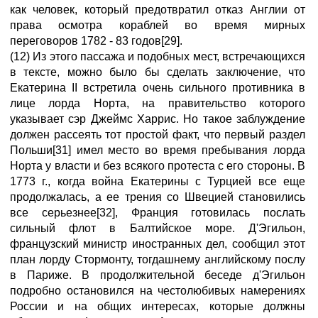
как человек, который предотвратил отказ Англии от
права осмотра кораблей во время мирных
переговоров 1782 - 83 годов[29].
(12) Из этого пассажа и подобных мест, встречающихся
в тексте, можно было бы сделать заключение, что
Екатерина II встретила очень сильного противника в
лице лорда Норта, на правительство которого
указывает сэр Джеймс Харрис. Но такое заблуждение
должен рассеять тот простой факт, что первый раздел
Польши[31] имел место во время пребывания лорда
Норта у власти и без всякого протеста с его стороны. В
1773 г., когда война Екатерины с Турцией все еще
продолжалась, а ее трения со Швецией становились
все серьезнее[32], Франция готовилась послать
сильный флот в Балтийское море. Д'Эгильон,
французский министр иностранных дел, сообщил этот
план лорду Стормонту, тогдашнему английскому послу
в Париже. В продолжительной беседе д'Эгильон
подробно остановился на честолюбивых намерениях
России и на общих интересах, которые должны