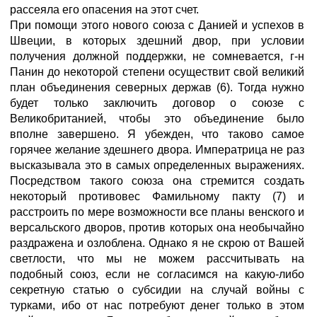
рассеяла его опасения на этот счет.
При помощи этого нового союза с Данией и успехов в
Швеции, в которых здешний двор, при условии
получения должной поддержки, не сомневается, г-н
Панин до некоторой степени осуществит свой великий
план объединения северных держав (6). Тогда нужно
будет только заключить договор о союзе с
Великобританией, чтобы это объединение было
вполне завершено. Я убежден, что таково самое
горячее желание здешнего двора. Императрица не раз
высказывала это в самых определенных выражениях.
Посредством такого союза она стремится создать
некоторый противовес Фамильному пакту (7) и
расстроить по мере возможности все планы венского и
версальского дворов, против которых она необычайно
раздражена и озлоблена. Однако я не скрою от Вашей
светлости, что мы не можем рассчитывать на
подобный союз, если не согласимся на какую-либо
секретную статью о субсидии на случай войны с
турками, ибо от нас потребуют денег только в этом