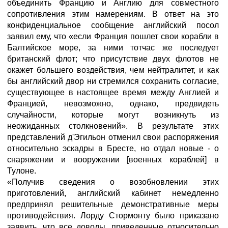
объединить Францию и Англию для совместного
сопротивления этим намерениям. В ответ на это
конфиденциальное сообщение английский посол
заявил ему, что «если Франция пошлет свои корабли в
Балтийское море, за ними тотчас же последует
британский флот; что присутствие двух флотов не
окажет большего воздействия, чем нейтралитет, и как
бы английский двор ни стремился сохранить согласие,
существующее в настоящее время между Англией и
Францией, невозможно, однако, предвидеть
случайности, которые могут возникнуть из
неожиданных столкновений». В результате этих
представлений д'Эгильон отменил свои распоряжения
относительно эскадры в Бресте, но отдал новые - о
снаряжении и вооружении [военных кораблей] в
Тулоне.
«Получив сведения о возобновлении этих
приготовлений, английский кабинет немедленно
предпринял решительные демонстративные меры
противодействия. Лорду Стормонту было приказано
заявить, что все доводы, приведенные относительно