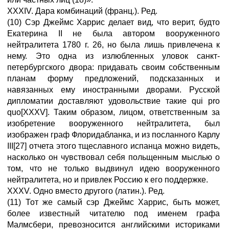
XXXIV. Дара комбинаций (франц.). Ред.
(10) Сэр Джеймс Харрис делает вид, что верит, будто
Екатерина II не была автором вооруженного
нейтралитета 1780 г. 26, но была лишь привлечена к
нему. Это одна из излюбленных уловок санкт-
петербургского двора: придавать своим собственным
планам форму предложений, подсказанных и
навязанных ему иностранными дворами. Русской
дипломатии доставляют удовольствие такие qui pro
quo[XXXV]. Таким образом, лицом, ответственным за
изобретение вооруженного нейтралитета, был
изображен граф Флоридабланка, и из посланного Карлу
III[27] отчета этого тщеславного испанца можно видеть,
насколько он чувствовал себя польщенным мыслью о
том, что не только выдвинул идею вооруженного
нейтралитета, но и привлек Россию к его поддержке.
XXXV. Одно вместо другого (латин.). Ред.
(11) Тот же самый сэр Джеймс Харрис, быть может,
более известный читателю под именем графа
Малмсбери, превозносится английскими историками