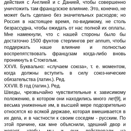
действия с Англией и с Данией, чтобы совершенно
уничтожить там французское влияние. Это, конечно, не
может быть сделано без значительных расходов; но
Россия в настоящее время, по-видимому, не столь
безрассудна, чтобы ожидать от нас полной их оплаты.
Мне намекнули, что с нашей стороны было бы
достаточно 1500 фунтов стерлингов per annum, чтобы
поддержать наше влияние и полностью
воспрепятствовать французам когда-либо вновь
проникнуть в Стокгольм.
XXVII. Буквально: «случаем союза», т. е. моментом,
когда должны вступить в силу союз-нические
обязательства (латин.). Ред.
XXVIII. В год (латин.). Ред.
Шведы, чрезвычайно чувствительные к зависимому
положению, в котором они находились много лет[9], и
весьма униженные им, в высшей мере подозрительно
относятся ко всякой державе, которая вмешивается в
их дела, и в частности к своим соседям - русским. По
этой причине, как мне объяснили, здешний двор и
желает, чтобы мы и они действовали на