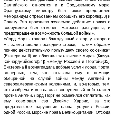
Балтийского, относятся и к Средиземному морю.
Французскому министру был также представлен
меморандум с требованием сообщить его королю[33] и
Совету. Это произвело желаемое действие: приказ о
вооружении был отменен, матросы распущены, и
предотвращена возможность большой войны».
«Лорд Норт, - говорит благодушный автор, у которого
мы заимствовали последние строки, - таким образом
принес действительную пользу делу своего союзника»
(Екатерины II) «и облегчил заключение мира» (Кючук-
Кайнарджийского[34]) «между Россией и Портой»[35],
Екатерина II вознаградила добрые услуги лорда Норта,
во-первых, тем, что отказала ему в помощи,
обещанной на случай войны между Англией и
североамериканскими колониями, и, во-вторых, тем,
что изобрела и возглавила вооруженный нейтралитет
против Англии. Лорд Норт не осмелился отплатить, как
ему советовал сэр Джеймс Харрис, за это
предательское нарушение слова, уступив России,
одной России, морские права Великобритании. Отсюда