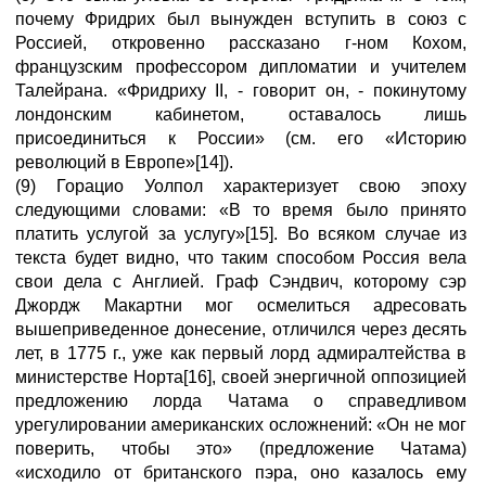
почему Фридрих был вынужден вступить в союз с
Россией, откровенно рассказано г-ном Кохом,
французским профессором дипломатии и учителем
Талейрана. «Фридриху II, - говорит он, - покинутому
лондонским кабинетом, оставалось лишь
присоединиться к России» (см. его «Историю
революций в Европе»[14]).
(9) Горацио Уолпол характеризует свою эпоху
следующими словами: «В то время было принято
платить услугой за услугу»[15]. Во всяком случае из
текста будет видно, что таким способом Россия вела
свои дела с Англией. Граф Сэндвич, которому сэр
Джордж Макартни мог осмелиться адресовать
вышеприведенное донесение, отличился через десять
лет, в 1775 г., уже как первый лорд адмиралтейства в
министерстве Норта[16], своей энергичной оппозицией
предложению лорда Чатама о справедливом
урегулировании американских осложнений: «Он не мог
поверить, чтобы это» (предложение Чатама)
«исходило от британского пэра, оно казалось ему