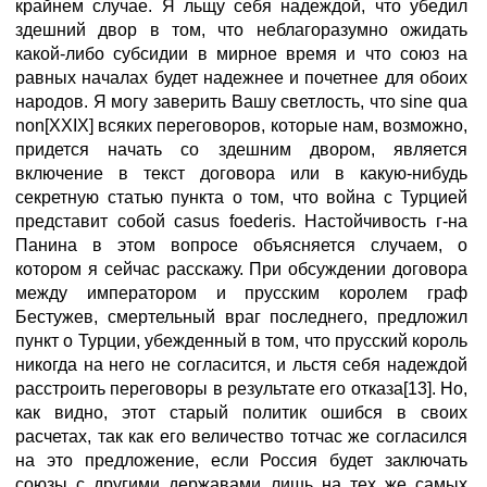
крайнем случае. Я льщу себя надеждой, что убедил
здешний двор в том, что неблагоразумно ожидать
какой-либо субсидии в мирное время и что союз на
равных началах будет надежнее и почетнее для обоих
народов. Я могу заверить Вашу светлость, что sine qua
non[XXIX] всяких переговоров, которые нам, возможно,
придется начать со здешним двором, является
включение в текст договора или в какую-нибудь
секретную статью пункта о том, что война с Турцией
представит собой casus foederis. Настойчивость г-на
Панина в этом вопросе объясняется случаем, о
котором я сейчас расскажу. При обсуждении договора
между императором и прусским королем граф
Бестужев, смертельный враг последнего, предложил
пункт о Турции, убежденный в том, что прусский король
никогда на него не согласится, и льстя себя надеждой
расстроить переговоры в результате его отказа[13]. Но,
как видно, этот старый политик ошибся в своих
расчетах, так как его величество тотчас же согласился
на это предложение, если Россия будет заключать
союзы с другими державами лишь на тех же самых