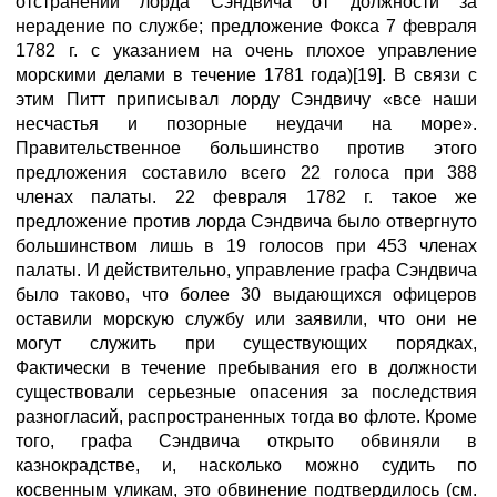
отстранении лорда Сэндвича от должности за
нерадение по службе; предложение Фокса 7 февраля
1782 г. с указанием на очень плохое управление
морскими делами в течение 1781 года)[19]. В связи с
этим Питт приписывал лорду Сэндвичу «все наши
несчастья и позорные неудачи на море».
Правительственное большинство против этого
предложения составило всего 22 голоса при 388
членах палаты. 22 февраля 1782 г. такое же
предложение против лорда Сэндвича было отвергнуто
большинством лишь в 19 голосов при 453 членах
палаты. И действительно, управление графа Сэндвича
было таково, что более 30 выдающихся офицеров
оставили морскую службу или заявили, что они не
могут служить при существующих порядках,
Фактически в течение пребывания его в должности
существовали серьезные опасения за последствия
разногласий, распространенных тогда во флоте. Кроме
того, графа Сэндвича открыто обвиняли в
казнокрадстве, и, насколько можно судить по
косвенным уликам, это обвинение подтвердилось (см.