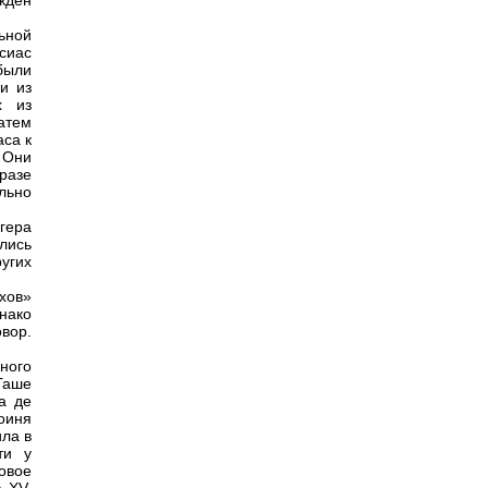
ждён
ьной
сиас
были
и из
х из
затем
аса к
 Они
разе
льно
гера
лись
угих
хов»
нако
вор.
ного
Гаше
а де
оиня
ла в
ти у
овое