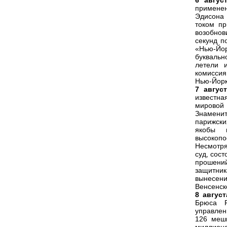
6 авгус
примене
Эдисона 
током п
возобнов
секунд п
«Нью-Йо
буквальн
летели 
комиссия
Нью-Йорк
7 авгус
известна
мировой 
Знаменит
парижски
якобы 
высокопо
Несмотря
суд, сос
прошени
защитник
вынесени
Венсенск
8 август
Брюса Р
управлен
126 мешк