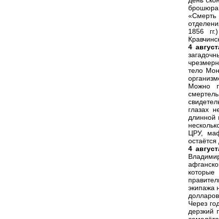
день ско
брошюра 
«Смерть 
отделени
1856 гг
Кравчинс
4 август
загадочн
чрезмерн
тело Мон
организм
Можно п
смертел
свидете
глазах н
длинной 
нескольк
ЦРУ, маф
остаётся 
4 август
Владимир
афганско
которые
правите
экипажа 
долларов
Через го
дерзкий 