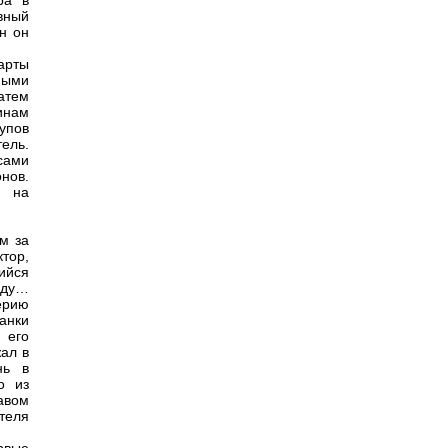
ра в
вный
н он
арты
ными
атем
инам
упов
ель.
сами
нов.
я на
м за
тор,
ийся
оду…
ерию
анки
 его
жал в
нь в
о из
авом
теля