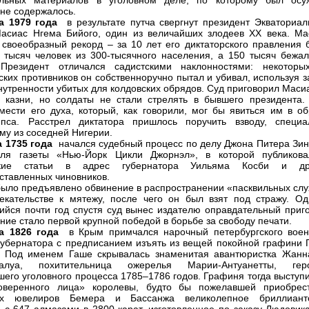
ельных материалов в уголовном деле, по которому был осу
 не содержалось.
а 1979 года
в результате путча свергнут президент Экваториал
асиас Нгема Бийого, один из величайших злодеев ХХ века. Ма
 своеобразный рекорд – за 10 лет его диктаторского правления 
 тысяч человек из 300-тысячного населения, а 150 тысяч бежал
 Президент отличался садистскими наклонностями: некоторы
ских противников он собственноручно пытал и убивал, используя 
внутренности убитых для колдовских обрядов. Суд приговорил Маси
 казни, но солдаты не стали стрелять в бывшего президента.
мести его духа, который, как говорили, мог бы явиться им в об
 пса. Расстрел диктатора пришлось поручить взводу, специа
му из соседней Нигерии.
а 1735 года
начался судебный процесс по делу Джона Питера Зин
еля газеты «Нью-Йорк Цикли Джорнэл», в которой публикова
ские статьи в адрес губернатора Уильяма Косби и др
ставленных чиновников.
было предъявлено обвинение в распространении «пасквильных слу
екательстве к мятежу, после чего он был взят под стражу. Од
ийся почти год спустя суд вынес издателю оправдательный приго
ние стало первой крупной победой в борьбе за свободу печати.
а 1826 года
в Крым примчался нарочный петербургского воен
губернатора с предписанием изъять из вещей покойной графини 
. Под именем Гаше скрывалась знаменитая авантюристка Жанн
Валуа, похитительница ожерелья Марии-Антуанетты, гер
его уголовного процесса 1785–1786 годов. Графиня тогда выступи
оверенного лица» королевы, будто бы пожелавшей приобрес
их ювелиров Бемера и Бассанжа великолепное бриллиант