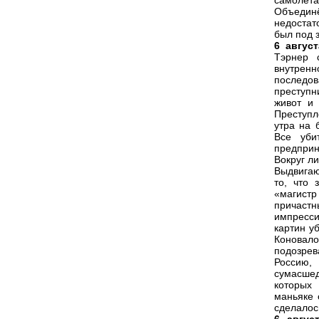
самолёт
Объединё
недостат
был под з
6 август
Тэрнер 
внутренн
последов
преступн
живот и 
Преступ
утра на 
Все уби
предприн
Вокруг л
Выдвигаю
то, что 
«магистр
причас
импресси
картин у
Коновал
подозрев
Россию,
сумасше
которых
маньяке 
сделалос