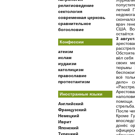
Журнали
попустит
религиоведение
летний Г
сектология
недомог
современная церковь
скончалс
сравнительное
врач ген
США. Всё
богословие
остаётся
3 август
Конфессии
арестова
расстрел
атеизм
Обстояте
ислам
вёл себя 
своих м
иудаизм
тюрьмы 
католицизм
беспокои
православие
всё толь
протестантизм
дело» с
«Расстре
Арестова
Иностранные языки
наполови
помощи. 
Английский
стрельба.
Французский
После че
Немецкий
Кроме Гу
впоследс
Иврит
донёс ор
Японский
офицерск
Турецкий