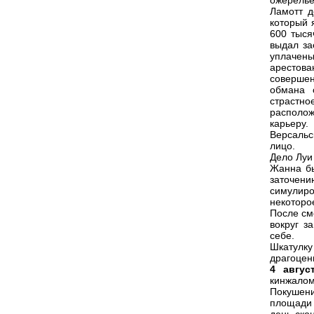
ожерелье
Ламотт д
который 
600 тыся
выдал за
уплачен
арестова
соверше
обмана 
страстн
располо
карьеру
Версальс
лицо.
Дело Луи
Жанна бы
заточен
симулиро
некоторо
После см
вокруг з
себе.
Шкатулк
драгоцен
4 авгус
кинжалом
Покушен
площади 