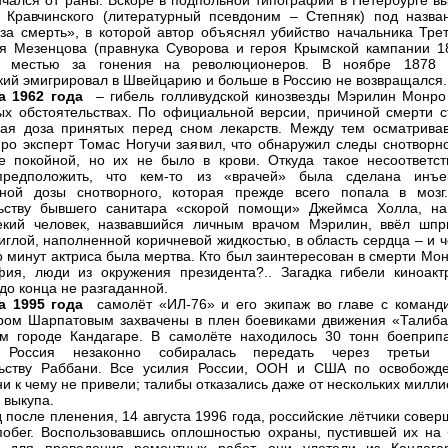
нчался от раны. Вскоре в подпольной типографии в Петербурге в
Кравчинского (литературный псевдоним – Степняк) под назва
за смерть», в которой автор объяснял убийство начальника Трет
я Мезенцова (правнука Суворова и героя Крымской кампании 1
.) местью за гонения на революционеров. В ноябре 1878 
кий эмигрировал в Швейцарию и больше в Россию не возвращался.
а 1962 года
– гибель голливудской кинозвезды Мэрилин Монро
ых обстоятельствах. По официальной версии, причиной смерти с
ая доза принятых перед сном лекарств. Между тем осматрива
ро эксперт Томас Ногучи заявил, что обнаружил следы снотворно
е покойной, но их не было в крови. Откуда такое несоответст
редположить, что кем-то из «врачей» была сделана инъе
ьной дозы снотворного, которая прежде всего попала в мозг
льству бывшего санитара «скорой помощи» Джеймса Холла, на
екий человек, назвавшийся личным врачом Мэрилин, ввёл шпр
иглой, наполненной коричневой жидкостью, в область сердца – и 
о минут актриса была мертва. Кто был заинтересован в смерти Мо
ия, люди из окружения президента?.. Загадка гибели киноакт
до конца не разгаданной.
а 1995 года
самолёт «ИЛ-76» и его экипаж во главе с команд
ом Шарпатовым захвачены в плен боевиками движения «Талиба
м городе Кандагаре. В самолёте находилось 30 тонн боеприпа
 Россия незаконно собиралась передать через третьи 
льству Раббани. Все усилия России, ООН и США по освобожд
ни к чему не привели; талибы отказались даже от нескольких милл
 выкупа.
д после пленения, 14 августа 1996 года, российские лётчики сове
побег. Воспользовавшись оплошностью охраны, пустившей их на 