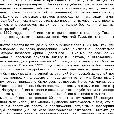
сты поспешили обвинить президента в преступном бездейств
ельстве коррупционерам. Накануне судебного разбирательства
ардинг неожиданно заболел (сначала объявили, что у него лё
ание, потом сообщили об отравлении) и через несколько 
я. Единственные свидетели смерти президента – г-жа Гардинг и л
ерал Сойер – скончались столь же внезапно, вскоре после презид
 как в классическом детективе, но только без хеппи энда: ис
 сокрытой по сей день…
а 1920 года
по обвинению в причастности к «заговору Таганц
н петроградскими чекистами поэт Николай Гумилёв, которого з
яли.
льства смерти поэта до сих пор вызывают споры. «О том, как Гум
в тюрьме и как погиб, доподлинно ничего не известно, – рассказыв
емуарах поэтесса Ирина Одоевцева. – Письмо, присланное и
жене с просьбой прислать табаку и Платона, с уверениями,
ться нечего, „я играю в шахматы“, приводилось много раз. Осталь
ко слухи». В марте 1922 года петроградский орган «Революцио
ообщил такие подробности о казни участников дела Таганц
л был произведён на одной из станций Ириновской железной дор
нных привезли на рассвете и заставили рыть яму. Когда яма 
ну готова, приказано было всем раздеться. Начались крики, воп
Часть приговорённых была насильно столкнута в яму, и по яме от
 На кучу тел была загнана и остальная часть и убита тем же манер
го яма, где стонали живые и раненые, была засыпана землёй».
милёва, было расстреляно 60 человек, в том числе 16 женщин.
твии выяснилось, вся «вина» Гумилёва заключалась в том, что о
ганам советской власти о предложении вступить в заговорщи
ую организацию, от чего категорически отказался. Никаких др