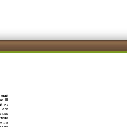
тный
 III
й из
 его
лько
свою
имым