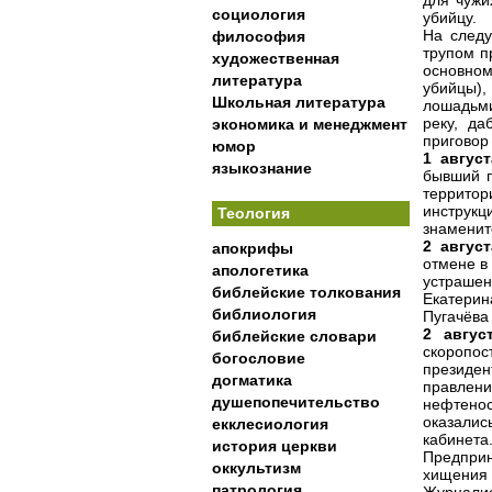
для чужи
социология
убийцу.
На следу
философия
трупом п
художественная
основном
литература
убийцы),
Школьная литература
лошадьми
реку, да
экономика и менеджмент
приговор
юмор
1 авгус
языкознание
бывший п
террито
инструкц
Теология
знаменит
2 авгус
апокрифы
отмене в
апологетика
устраше
библейские толкования
Екатерин
библиология
Пугачёва
2 авгус
библейские словари
скоропос
богословие
президен
догматика
правлени
душепопечительство
нефтенос
оказали
екклесиология
кабинета
история церкви
Предприн
оккультизм
хищения 
патрология