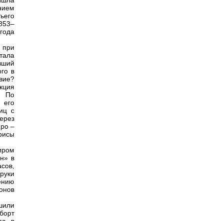
ышла
нием
ьего
853–
года
 при
тала
вший
го в
вие?
кция
. По
 его
иц с
через
нро –
рисы
иром
н» в
сов,
руки
ению
ионов
ршили
борт