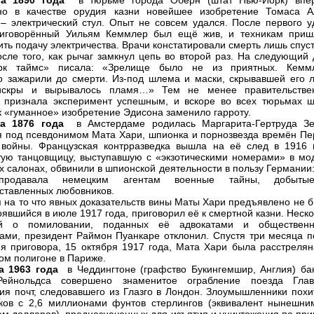
та 1890 года
в тюрьме города Оберн (штат Нью-Йорк) впе
но в качестве орудия казни новейшее изобретение Томаса А
– электрический стул. Опыт не совсем удался. После первого у
риговорённый Уильям Кеммлер был ещё жив, и техникам приш
ить подачу электричества. Врачи констатировали смерть лишь спус
осле того, как рычаг замкнул цепь во второй раз. На следующий 
рк таймс» писала: «Зрелище было не из приятных. Кемм
о зажарили до смерти. Из-под шлема и маски, скрывавшей его л
искры и вырывалось пламя…» Тем не менее правительстве
 признала эксперимент успешным, и вскоре во всех тюрьмах ш
 «гуманное» изобретение Эдисона заменило гарроту.
та 1876 года
в Амстердаме родилась Маргарита-Гертруда Зе
я под псевдонимом Мата Хари, шпионка и порнозвезда времён Пе
войны. Французская контрразведка вышла на её след в 1916 г
ую танцовщицу, выступавшую с «экзотическими номерами» в мо
х салонах, обвинили в шпионской деятельности в пользу Германии
продавала немецким агентам военные тайны, добыт
ставленных любовников.
 на то что явных доказательств вины Маты Хари предъявлено не б
тоявшийся в июле 1917 года, приговорил её к смертной казни. Неск
й о помиловании, поданных её адвокатами и обществен
ами, президент Раймон Пуанкаре отклонил. Спустя три месяца п
я приговора, 15 октября 1917 года, Мата Хари была расстрелян
ом полигоне в Париже.
а 1963 года
в Чеддингтоне (графство Букингемшир, Англия) ба
ейнольдса совершено знаменитое ограбление поезда Глав
ия почт, следовавшего из Глазго в Лондон. Злоумышленники похи
ов с 2,6 миллионами фунтов стерлингов (эквивалент нынешни