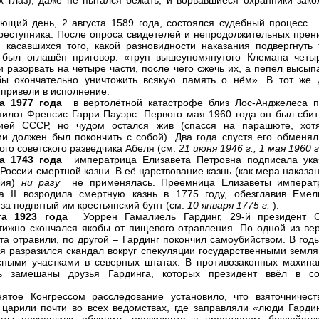
х глаз), даже не пытался бежать, и ворвавшиеся охранники зако
ющий день, 2 августа 1589 года, состоялся судебный процесс…
реступника. После опроса свидетелей и непродолжительных прени
 касавшихся того, какой разновидности наказания подвергнуть 
 был оглашён приговор: «труп вышеупомянутого Клемана четы
 разорвать на четыре части, после чего сжечь их, а пепел высып
бы окончательно уничтожить всякую память о нём». В тот же 
 привели в исполнение.
та 1977 года
в вертолётной катастрофе близ Лос-Анджелеса п
илот Френсис Гарри Пауэрс. Первого мая 1960 года он был сбит
рией СССР, но чудом остался жив (спасся на парашюте, хот
ии должен был покончить с собой). Два года спустя его обменял
ого советского разведчика Абеля (см.
21 июня 1946 г., 1 мая 1960 г
та 1743 года
императрица Елизавета Петровна подписала ука
 России смертной казни. В её царствование казнь (как мера наказа
ния)
ни разу
не применялась. Преемница Елизаветы императ
а II возродила смертную казнь в 1775 году, обезглавив Емел
 за поднятый им крестьянский бунт (см.
10 января 1775 г.
).
та 1923 года
Уоррен Гамалиель Гардинг, 29-й президент 
тижно скончался якобы от пищевого отравления. По одной из вер
та отравили, по другой – Гардинг покончил самоубийством. В год
я разразился скандал вокруг спекуляции государственными земля
ными участками в северных штатах. В противозаконных махина
сь замешаны друзья Гардинга, которых президент ввёл в со
.
ятое Конгрессом расследование установило, что взяточничест
царили почти во всех ведомствах, где заправляли «люди Гардин