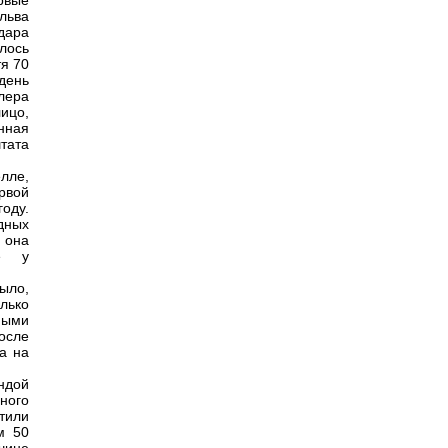
рвые
льва
дара
лось
тя 70
день
лера
ицо,
нная
тата
лле,
рвой
оду.
дных
: она
ые у
ыло,
олько
ными
осле
а на
ндой
ного
тили
м 50