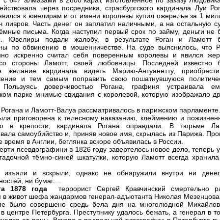
 с 647 алмазами в 2800 карат, изготовленное по заказу Людовика
ействовала через посредника, страсбургского кардинала Луи Рог
явился к ювелирам и от имени королевы купил ожерелье за 1 мил
ч ливров. Часть денег он заплатил наличными, а на остальную с
ёмные письма. Когда наступил первый срок по займу, деньги не 
ы. Ювелиры подали жалобу, в результате Роган и Ламотт 
ны по обвинению в мошенничестве. На суде выяснилось, что Р
нно искренно считал себя поверенным королевы и явился жер
со стороны Ламотт, своей любовницы. Последней известно 
ое желание кардинала видеть Марию-Антуанетту, приобрест
жение и тем самым поправить свою пошатнувшуюся политиче
. Пользуясь доверчивостью Рогана, графиня устраивала е
ком парке мнимые свидания с королевой, которую изображало др
 Рогана и Ламотт-Валуа рассматривалось в парижском парламенте
ла приговорена к телесному наказанию, клеймению и пожизнен
ию в крепости; кардинала Рогана оправдали. В тюрьме Ла
вала самоубийство и, приняв новое имя, скрылась из Парижа. Про
е время в Англии, беглянка вскоре объявилась в России.
ерти псевдографини в 1826 году завертелось новое дело, теперь 
агадочной тёмно-синей шкатулки, которую Ламотт всегда хранила
у изъяли и вскрыли, однако не обнаружили внутри ни денег
ностей, ни бумаг…
та 1878 года
террорист Сергей Кравчинский смертельно р
 в живот шефа жандармов генерал-адъютанта Николая Мезенцова
ие было совершено средь бела дня на многолюдной Михайлов
в центре Петербурга. Преступнику удалось бежать, а генерал в т