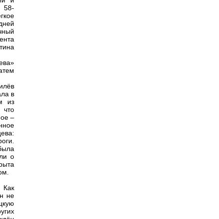
ии и
 58-
гкое
дней
ичный
ента
тина
ева»
атем
илёв
ала в
м из
 что
ное –
нное
ева:
оги.
была
ли о
крыта
ом.
 Как
н не
цкую
угих