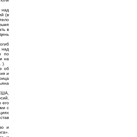
лоли
 над
й (в
тело
рьмя
ать в
день
огиб
 над
я по
и на
.
).
з об
ния и
рица
ьяна
США,
сий,
ы его
ми с
циях
став
во и
га».