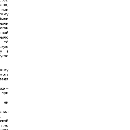
 XV.
ана,
лион
умму
были
были
оган
твой
было
и её
скую
му в
угое
.
ному
мотт
ведя
уже –
 при
, ни
анил
.
ской
от же