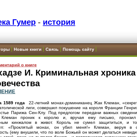
ка Гумер
-
история
торы
Новые книги
Связь
Помощь сайту
ментарий о книге
хадзе И. Криминальная хроника
овечества
ЛЕНИЕ
а 1589 года
22-летний монах-доминиканец Жак Клеман, «секре
атолической лиги, совершил покушение на короля Франции Генриха
стье Парижа Сен-Клу. Под предлогом передачи важных сведени
 Клеман проник к королю и, вручая ему письмо, пронзил
нным кинжалом в живот. Король не сумел защититься, и то
нул: «Проклятый монах, он убил меня!» Клеман, веруя в 
ость (ему внушили, что по воле Божьей он может делаться невид