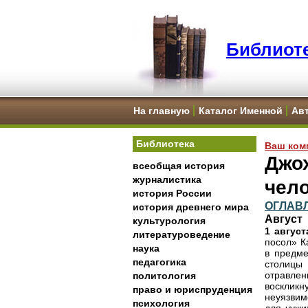
Библиоте
На главную
Каталог Именной
Ав
Библиотека
Ваш ком
Джо
всеобщая история
журналистика
чел
история России
ОГЛАВ
история древнего мира
Август
культурология
1 август
литературоведение
посол» К
наука
в предме
педагогика
столицы
отравле
политология
восклик
право и юриспруденция
неуязвим
психология