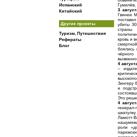
обвинит
Испанский
Гумилёв,
3 август
Китайский
Гвинеи М
поставил
Другие проекты
убиты 30
страны.
Туризм, Путешествия
политиче
кровь и 
Рефераты
смертной
Блог
боялись 
чёрного
вызванно
4 август
– издат
критиче
высокопо
Зингеру 
и подстр
состоявш
Это реше
4 август
генерал-
шкатулку
Ламотт-
нашумевш
роли «д
парижск