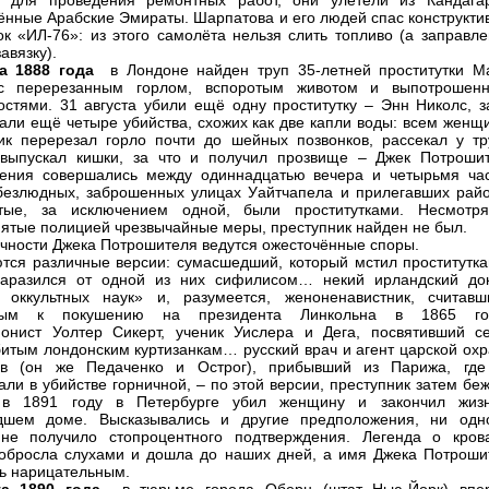
а для проведения ремонтных работ, они улетели из Кандага
нные Арабские Эмираты. Шарпатова и его людей спас конструкти
ок «ИЛ-76»: из этого самолёта нельзя слить топливо (а заправле
авязку).
а 1888 года
в Лондоне найден труп 35-летней проститутки М
с перерезанным горлом, вспоротым животом и выпотрошен
остями. 31 августа убили ещё одну проститутку – Энн Николс, з
али ещё четыре убийства, схожих как две капли воды: всем женщ
ик перерезал горло почти до шейных позвонков, рассекал у тр
выпускал кишки, за что и получил прозвище – Джек Потрошит
ления совершались между одиннадцатью вечера и четырьмя ча
безлюдных, заброшенных улицах Уайтчапела и прилегавших райо
тые, за исключением одной, были проститутками. Несмотр
ятые полицией чрезвычайные меры, преступник найден не был.
ичности Джека Потрошителя ведутся ожесточённые споры.
тся различные версии: сумасшедший, который мстил проститутка
заразился от одной из них сифилисом… некий ирландский док
 оккультных наук» и, разумеется, женоненавистник, считавш
тным к покушению на президента Линкольна в 1865 г
онист Уолтер Сикерт, ученик Уислера и Дега, посвятивший с
битым лондонским куртизанкам… русский врач и агент царской охр
ов (он же Педаченко и Острог), прибывший из Парижа, где
али в убийстве горничной, – по этой версии, преступник затем бе
 в 1891 году в Петербурге убил женщину и закончил жиз
дшем доме. Высказывались и другие предположения, ни одн
 не получило стопроцентного подтверждения. Легенда о кров
обросла слухами и дошла до наших дней, а имя Джека Потроши
ь нарицательным.