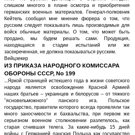
слишком многого в плане осмотра и приобретения
германских военных материалов. Генерал-полковник
Кейтель сообщил мне мнение фюрера о том, что
русским следует показывать лишь производимые для
войск обычные материалы. О том, что может быть
продано, мы будем решать сами. Продукция,
находящаяся в стадии испытаний или же
засекреченная, не должна показываться русским.
Вейцзекер
ИЗ ПРИКАЗА НАРОДНОГО КОМИССАРА
ОБОРОНЫ СССР, No 199
...Яркой страницей истекшего года в жизни советского
народа является освобождение Красной Армией
наших братьев -- украинцев и белорусов -- от тяжкого
"ясновельможного" панского ига. Польское
государство, правители которого всегда проявляли так
много заносчивости и бахвальства, при первом же
серьезном военном столкновении разлетелось, как
старая сгнившая телега. За какие-нибудь 15 дней
войны с Германией панская Польша как государство