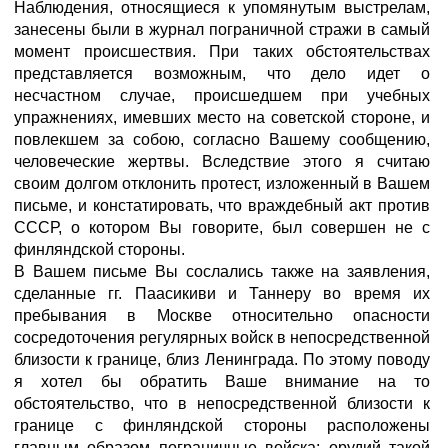
Наблюдения, относящиеся к упомянутым выстрелам,
занесены были в журнал пограничной стражи в самый
момент происшествия. При таких обстоятельствах
представляется возможным, что дело идет о
несчастном случае, происшедшем при учебных
упражнениях, имевших место на советской стороне, и
повлекшем за собою, согласно Вашему сообщению,
человеческие жертвы. Вследствие этого я считаю
своим долгом отклонить протест, изложенный в Вашем
письме, и констатировать, что враждебный акт против
СССР, о котором Вы говорите, был совершен не с
финляндской стороны.
В Вашем письме Вы сослались также на заявления,
сделанные гг. Паасикиви и Таннеру во время их
пребывания в Москве относительно опасности
сосредоточения регулярных войск в непосредственной
близости к границе, близ Ленинграда. По этому поводу
я хотел бы обратить Ваше внимание на то
обстоятельство, что в непосредственной близости к
границе с финляндской стороны расположены
главным образом пограничные войска; орудий такой