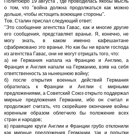
Политбюро 19 августа", где проводилась якобы мысль
о том, что "война должна продолжаться как можно
дольше, чтобы истощить воюющие стороны".
Тов. Сталин прислал следующий ответ:
"Это сообщение агентства Гавас, как и многие другие
его сообщения, представляет вранье. Я, конечно, не
могу знать, в каком именно кафешантане
сфабриковано это вранье. Но как бы ни врали господа
из агентства Гавас, они не могут отрицать того, что:
а) не Германия напала на Францию и Англию, а
Франция и Англия напали на Германию, взяв на себя
ответственность за нынешнюю войну;
б) после открытия военных действий Германия
обратилась к Франции и Англии с мирными
предложениями, а Советский Союз открыто поддержал
мирные предложения Германии, ибо он считал и
продолжает считать, что скорейшее окончание войны
коренным образом облегчило бы положение всех
стран и народов;
в) правящие круги Англии и Франции грубо отклонили
как мирные предложения Германии, так и попытки