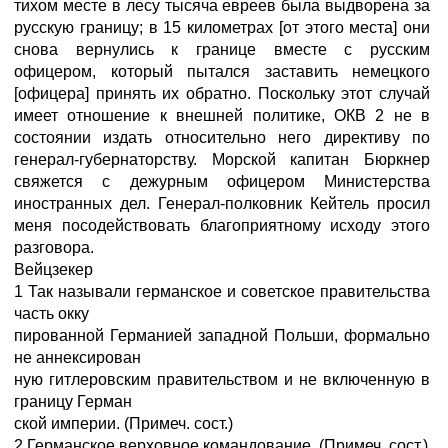
тихом месте в лесу тысяча евреев была выдворена за
русскую границу; в 15 километрах [от этого места] они
снова вернулись к границе вместе с русским
офицером, который пытался заставить немецкого
[офицера] принять их обратно. Поскольку этот случай
имеет отношение к внешней политике, ОКВ 2 не в
состоянии издать относительно него директиву по
генерал-губернаторству. Морской капитан Бюркнер
свяжется с дежурным офицером Министерства
иностранных дел. Генерал-полковник Кейтель просил
меня посодействовать благоприятному исходу этого
разговора.
Вейцзекер
1 Так называли германское и советское правительства
часть окку
пированной Германией западной Польши, формально
не аннексирован
ную гитлеровским правительством и не включенную в
границу Герман
ской империи. (Примеч. сост.)
2 Германское верховное командование. (Примеч, сост.)