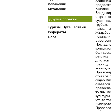
славянск
Испанский
продолже
Казалось
Китайский
Владимир
отца и с
Другие проекты
суши, па
трубам.
Туризм, Путешествия
названн
Рефераты
Жъдьбер
покинули
Блог
царствен
Нет, дел
контрнас
болгарс
реплику 
длилась 
границу
эскапада
При возв
отказ от
судеб Ви
оказался
правосла
жизнь в
культуры
что-то т
императ
Правосла