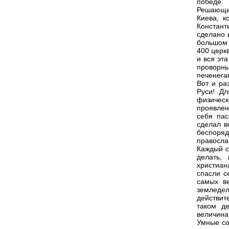
победе.
Решающим
Киева, к
Констант
сделано 
большом 
400 церк
и вся эт
проворн
печенега
Вот и ра
Руси! Дл
физическ
проявлен
себя пас
сделал в
беспоря
правосл
Каждый с
делать,
христиан
спасли с
самых в
земледе
действит
таком д
величина 
Умные со