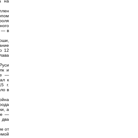
а на
плен
опом
роля
ного
 — в
оши,
ание
о 12
лава
Руси
лк и
ие —
ал к
5 г.
шло в
ойна
орода
ки, а
ое —
 два
ие от
емой