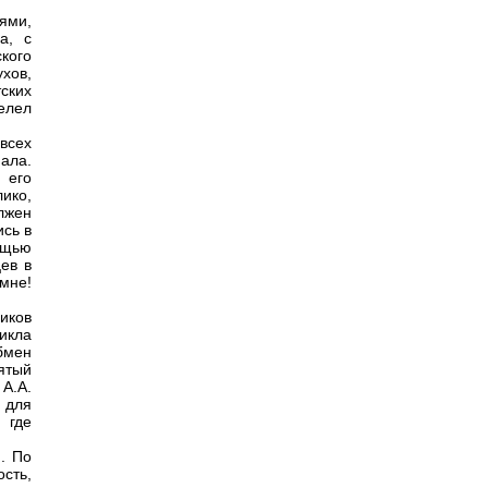
ями,
а, с
кого
ухов,
ских
елел
всех
ала.
 его
ико,
олжен
ись в
ощью
цев в
 мне!
иков
икла
бмен
ятый
 А.А.
 для
 где
. По
сть,