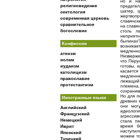
но и на
религиоведение
предател
шатер, г
сектология
жертвопр
современная церковь
славянск
сравнительное
на славя
богословие
столь л
неприятн
былинах
Конфессии
возника
медленно
атеизм
Низверже
ислам
что Перу
иудаизм
готовы, 
касается
католицизм
медленне
православие
лежащий 
протестантизм
племена
сохранив
Но для п
Иностранные языки
древних 
они мог
Английский
идеолог
Французский
агрессив
Немецкий
стала п
время б
Иврит
наступил
Японский
можем то
Турецкий