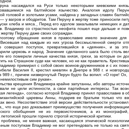
одной.
руна насаждался на Руси только некоторыми киевскими князь
ровавшимися на балтийское язычество. Аналогия идолу Перун
ой головой и золотыми усами, найдена у западных славян балтийс
— у вагров и ободритов. Там Перуну в жертву тоже приносили пет
уски хлеба и мяса.
Перед его идолом закалывали немецких и дат
в. Владимир со страстностью неофита пошел еще дальше и пов
в жертву Перуну даже своих сограждан.
поэтому обращение князя в православие имело значение для 
 Висевшая над каждым из них угроза бессмысленной смерти отп
р совершил поступок, превратившийся в «деяние», и за это
арили церковь и народ. Значение сделанного шага было столь вел
ете его померкли личные качества князя, грехи, за которые он д
тить на Страшном суде как человек, но не как правитель. Крестивш
адимир примирил с собой своих воинов-дружинников и с их пом
гибели Василия II, крестил киевлян в Днепре в 988 г. и новгород
в 989 г., причем низвергнутый Перун будто бы вопил: «О горе! Ох,
 немилостивым сим рукам».
льства крещения Владимира крайне запутанны, ибо авторы источн
вали не цели истинности, а свои партийные интересы. Так возн
кая легенда», согласно которой Владимир принял православие в о
византийской царевны Анны, подарив ее братьям только что вз
как вено. Несоответствие этой версии действительности установил
в,
что еще раз доказывает преимущество получения информации
еского обобщения не из первоисточников, а из монографий,
 летописей прошли горнило строгой исторической критики.
 проблема, не менее важная, касающаяся этнической психологии
чным поступкам Владимир не мог претендовать не только на свято