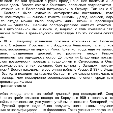
х воли. Но они держали в руках бразды внешней политики и н
енно здесь. Вместо союза с Константинопольским патриархатом 
 отношения с Болгарской патриархией в Охриде. Так как с 97
я Болгария была охвачена антигреческим восстанием, кот
ли комитопулы — сыновья комита Николы: Давид, Моисей, Аар
 то оттуда можно было получать книги, иконы и просвеще
ков — учителей. Наличие болгаро-русского контакта отметил 
в в цитированной выше книге. И, видимо, с этим контактом свя
ческие мотивы в древнерусской литературе. Но эти сюжеты лежат
мы.
е XI в. Владимир установил союзные отношения «с Болесл
 и с Стефаном Угорским, и с Андрихом Чешским»,
т. е. с но
ами, воспринявшими веру от Рима. Конечно, тогда еще не произ
льного разделения церквей, но различие между Рим
инополем уже ощущалось остро. Дипломатия Владимира показыв
скал возможности порвать с традициями и Святослава, и Ольг
возможностью в тех условиях был контакт с Западом, потому
нский Восток находился в состоянии войны с Русью. В 997 г. Вла
 был идти походом на камских болгар.
и тем самым снять часть в
границы, чем немедленно воспользовались печенеги, среди кот
пропаганда ислама
гранная ставка
ибка иногда влечет за собой длинный ряд последствий. Ссо
й из-за грабительского похода на Корсунь в 989 г. повлекла, к
войны с печенегами, уже упомянутый выше контакт с Болгарией, та
 Русской церкви надо было получать книги, иконы, поучен
ния от квалифицированных богословов. Таких ученых теологов не 