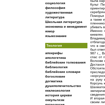
была нар
социология
Культ Пе
философия
ориенти
серебрян
художественная
Поморья 
литература
а также к
Школьная литература
пленнико
экономика и менеджмент
убивать 
Именно 
юмор
киевлян.
языкознание
Владими
отблагод
Теология
что в св
был отве
апокрифы
987 г.,
Вл
спас от 
апологетика
Волхове 
библейские толкования
Достахся
библиология
Обстояте
библейские словари
преследо
«корсунс
богословие
на руку 
догматика
Корсунь 
душепопечительство
Шахмато
екклесиология
эмпирич
сведения
история церкви
И вторая
оккультизм
своим ли
патрология