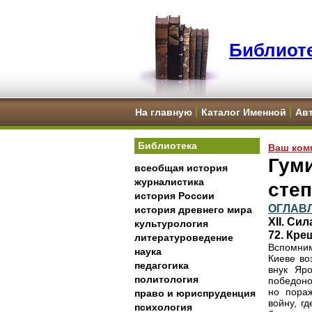
Библиоте
На главную
Каталог Именной
Ав
Библиотека
Ваш ком
Гуми
всеобщая история
журналистика
сте
история России
ОГЛАВ
история древнего мира
XII. Си
культурология
72. Кре
литературоведение
Вспомним
наука
Киеве во
педагогика
внук Яр
политология
победоно
но пораж
право и юриспруденция
войну, г
психология