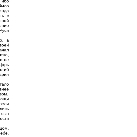
 ибо
было
анда
ть с
енной
жение
Руси
ю, а
воей
ачал
тно,
о не
Царь
погиб
гария
стало
ивнее
вом.
мощи
вели
лись
 сын
ости
тцом,
себе.