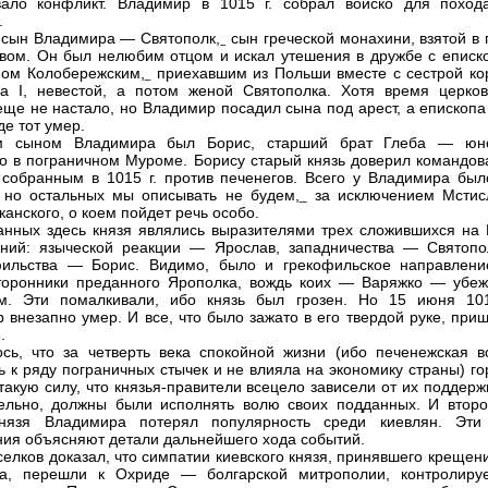
вало конфликт. Владимир в 1015 г. собрал войско для поход
.
сын Владимира — Святополк,
сын греческой монахини, взятой в 
вом. Он был нелюбим отцом и искал утешения в дружбе с еписк
ом Колобережским,
приехавшим из Польши вместе с сестрой ко
а I, невестой, а потом женой Святополка. Хотя время церков
еще не настало, но Владимир посадил сына под арест, а епископа
де тот умер.
 сыном Владимира был Борис, старший брат Глеба — юн
о в пограничном Муроме. Борису старый князь доверил командов
 собранным в 1015 г. против печенегов. Всего у Владимира был
 но остальных мы описывать не будем,
за исключением Мстис
анского, о коем пойдет речь особо.
анных здесь князя являлись выразителями трех сложившихся на 
ний: языческой реакции — Ярослав, западничества — Святопо
фильства — Борис. Видимо, было и грекофильское направлен
оронники преданного Ярополка, вождь коих — Варяжко — убеж
ам. Эти помалкивали, ибо князь был грозен. Но 15 июня 101
 внезапно умер. И все, что было зажато в его твердой руке, при
.
сь, что за четверть века спокойной жизни (ибо печенежская в
ь к ряду пограничных стычек и не влияла на экономику страны) г
такую силу, что князья-правители всецело зависели от их поддерж
ельно, должны были исполнять волю своих подданных. И втор
нязя Владимира потерял популярность среди киевлян. Эти
ия объясняют детали дальнейшего хода событий.
селков доказал, что симпатии киевского князя, принявшего крещен
да, перешли к Охриде — болгарской митрополии, контролиру