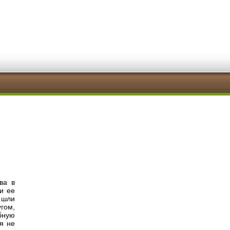
ва в
 и ее
 шли
угом,
бную
я не