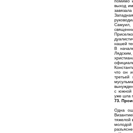
помимо и
выход им
завязала
Западна
руководи
Самуил,
священни
Приселко
дуалисти
нашей те
В начал
Лядским,
христиан
официа
Констант
что он и
третьей 
мусульма
вынужден
с южной 
уже шла 
73. Прои
Одна ош
Византие
тяжелой 
молодой
разъясне