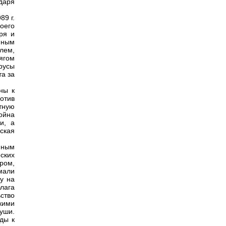
даря
89 г.
оего
ря и
мным
лем,
ягом
русы
та за
ны к
отив
тную
ойна
и, а
ская
нным
еских
ром,
мали
у на
лага
ство
скими
уши.
ды к