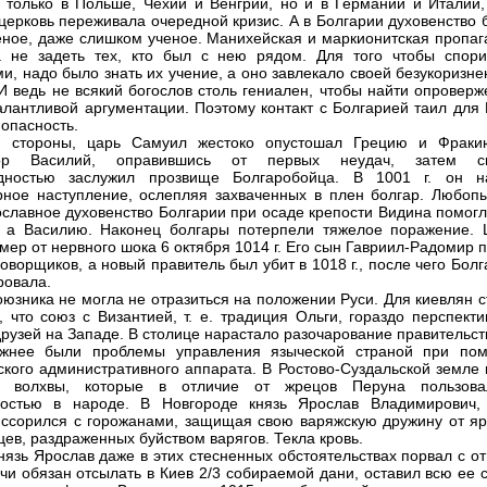
е только в Польше, Чехии и Венгрии, но и в Германии и Италии,
церковь переживала очередной кризис. А в Болгарии духовенство 
еное, даже слишком ученое. Манихейская и маркионитская пропаг
 не задеть тех, кто был с нею рядом. Для того чтобы спори
и, надо было знать их учение, а оно завлекало своей безукоризн
 И ведь не всякий богослов столь гениален, чтобы найти опровер
алантливой аргументации. Поэтому контакт с Болгарией таил для 
опасность.
й стороны, царь Самуил жестоко опустошал Грецию и Фраки
ор Василий, оправившись от первых неудач, затем с
дностью заслужил прозвище Болгаробойца. В 1001 г. он н
ное наступление, ослепляя захваченных в плен болгар. Любопы
ославное духовенство Болгарии при осаде крепости Видина помогл
 а Василию. Наконец болгары потерпели тяжелое поражение. 
мер от нервного шока 6 октября 1014 г. Его сын Гавриил-Радомир 
говорщиков, а новый правитель был убит в 1018 г., после чего Бол
ровала.
оюзника не могла не отразиться на положении Руси. Для киевлян 
, что союз с Византией, т. е. традиция Ольги, гораздо перспект
друзей на Западе. В столице нарастало разочарование правительст
жнее были проблемы управления языческой страной при по
ского административного аппарата. В Ростово-Суздальской земле 
ю волхвы, которые в отличие от жрецов Перуна пользова
ностью в народе. В Новгороде князь Ярослав Владимирович,
 ссорился с горожанами, защищая свою варяжскую дружину от яр
цев, раздраженных буйством варягов. Текла кровь.
нязь Ярослав даже в этих стесненных обстоятельствах порвал с о
учи обязан отсылать в Киев 2/3 собираемой дани, оставил всю ее 