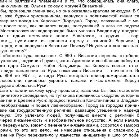
ими и балтскими племенами и то, что совершилась она благо
нию линии св. Ольги и союзу с могучей Византией.
 бы, произошла смена вех, но она оказалась кратким эпизодом. В 9
, уже будучи христианином, вернулся к политической линии св
овершил поход на Херсонес (Корсунь). Город, осажденный с мо
л после того, как лишился воды, поступавшей в него по подзе
Местоположение водопровода было указано Владимиру предате
ым в одних источниках попом Анастасом, в других — вар
ном,
пустившим из крепости стрелу с запиской. Впрочем, 
 город, и он вернулся к Византии. Почему? Неужели только как пла
ную невесту?
о обстояло куда серьезнее. С 990 г. Византия перешла от оборо
туплению, подчинив Грузию, часть Армении и возобновив войну пр
кого царя Самуила. Набег Владимира на Корсунь вызвал отве
в виде нападения на Русь союзников Византии — печенегов. В
с 989 по 997 г., и тогда Русь потеряла причерноморские степ
 лесостепи пришлось укрепить валами и частоколом. Корсун
 дорого обошлась Руси.
рате к политическому курсу прошлого, казалось бы, был естестве
 принятого исповедания, но тут снова проявилось сходство историч
зантии и Древней Руси: процесс, начатый Константином и Владими
 необратимым и пошел лавинообразно. Город за городом прини
вие как государственную религию, дававшую утешение и надежд
ечную. Это увлекало людей, получивших вместе с религией б
 через письменность и изобразительное искусство. А если началь
ам передумало, воюет с печенегами-язычниками, ссорится с замор
орами, то это его дело, не имеющее отношения к спасению д
вие на Руси перехватило у язычества инициативу и шло от побе