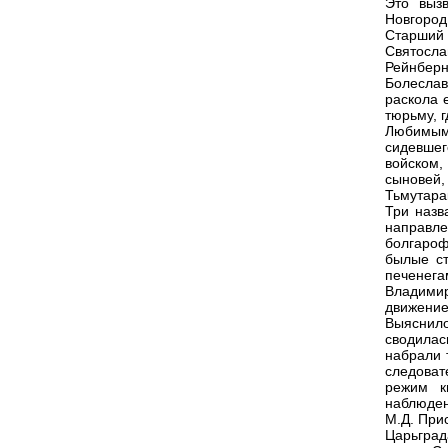
Это выз
Новгород
Старший 
Святосла
Рейнберн
Болеслав
раскола 
тюрьму, г
Любимым
сидевшег
войском,
сыновей,
Тьмутарак
Три назв
направле
болгаро
былые ст
печенег
Владимир
движение
Выяснило
сводилас
набрали 
следоват
режим к
наблюден
М.Д. При
Царьгра