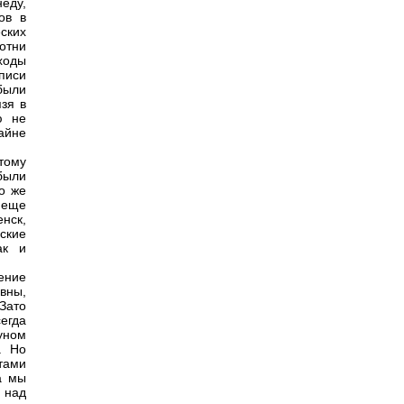
еду,
ов в
ских
отни
оходы
описи
были
зя в
ю не
айне
тому
были
о же
 еще
нск,
ские
ак и
ение
вны,
Зато
егда
уном
. Но
тами
а мы
 над