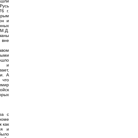
ашли
Русь
6 г.
орым
он и
нных
М.Д.
заны
 вне
авом
выми
ошло
ом и
ает,
и. А
 что
димир
ойск
орых
ра с
роме
к как
ия и
было