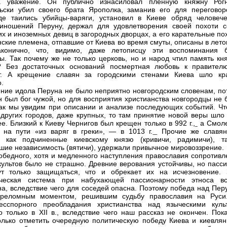
 уважение. Он публично изнасиловал пленную княжну Рогн
ьски убил своего брата Ярополка, заманив его для переговор
де таились убийцы-варяги, установил в Киеве обряд человече
иношений Перуну, держал для удовлетворения своей похоти с
их и иноземных девиц в загородных дворцах, а его карательные п
нские племена, отпавшие от Киева во время смуты, описаны в лет
аконично, что, видимо, даже летописцу эти воспоминания 
ы. Так почему же не только церковь, но и народ чтил память кня
? Без достаточных оснований посмертная любовь к правител
ет. А крещение славян за городскими стенами Киева шло кр
.
ние идола Перуна не было неприятно новгородским словенам, по
н был бог чужой, но для восприятия христианства новгородцы не 
как мы увидим при описании и анализе последующих событий. Чт
 других городов, даже крупных, то там принятие новой веры шло
е. Близкий к Киеву Чернигов был крещен только в 992 г.,
а Смоле
на пути «из варяг в греки», — в 1013 г.
Прочие же славян
, как подчиненные киевскому князю (кривичи, радимичи), т
шие независимость (вятичи), удержали привычное мировоззрение.
обедного, хотя и медленного наступления православия сопротивл
культов было не страшно. Древние верования устойчивы, но пасси
ут только защищаться, что и обрекает их на исчезновение. 
ическая система при набухающей пассионарности этноса вс
на, вследствие чего для соседей опасна. Поэтому победа над Пер
ереломным моментом, решившим судьбу православия на Руси
есспорного преобладания христианства над языческими куль
о только в XII в., вследствие чего наш рассказ не окончен. Пок
лько отметить очередную политическую победу Киева и киевлян