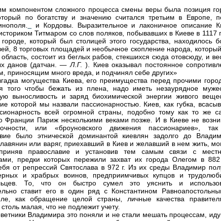
 компонентом сложного процесса смены веры была позиция го
оторый по богатству и значению считался третьим в Европе, п
инополя.
и Кордовы. Выразительное и лаконичное описание К
историком Титмаром со слов поляков, побывавших в Киеве в 1117 г
городе, который был столицей этого государства, находилось б
вей, 8 торговых площадей и необычное скопление народа, который
а область, состоит из беглых рабов, стекшихся сюда отовсюду, и в
ых данов (датчан. —
Л.Г.
). Киев оказывал постоянное сопротивл
м, приносящим много вреда, и подчинял себе других»
згадка могущества Киева, его преимущества перед прочими горо
я того чтобы бежать из плена, надо иметь незаурядное мужес
ую выносливость и заряд биохимической энергии живого вещес
ие которой мы назвали пассионарностью. Киев, как губка, всасыв
сионарность всей огромной страны, подобно тому как то же с
о Франции Париж несколькими веками позже. И в Киеве не возни
дочности, или «броуновского движения пассионариев», так
авие было этнической доминантой киевлян задолго до Владим
лавянин или варяг, приехавший в Киев и желавший в нем жить, мо
 приняв православие и установив тем самым связи с мест
ами, предки которых пережили захват их города Олегом в 882 
ебя от репрессий Святослава в 972 г. Из их среды Владимир пол
ерных и храбрых воинов, предприимчивых купцов и трудолюб
льцев. То, что он быстро сумел это уяснить и использов
ельно ставит его в один ряд с Константином Равноапостольны
еле, как обращение целой страны, личные качества правите
столь малая, что не подлежит учету.
ветники Владимира это поняли и не стали мешать процессам, ид