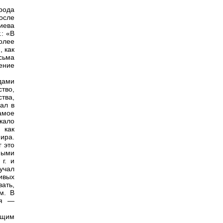
рода
осле
иева
.: «В
олее
, как
есьма
ение
дами
тво,
тва,
ал в
амое
кало
 как
ира.
г это
ными
г. и
учал
ивых
ать,
м. В
ля —
ущим