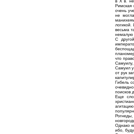
в X в. н
Римская 
очень уч
не могла
манихеям
логикой.
весьма т
немалую 
С друго
императ
беспоща
планомер
что прав
Самуилу,
Самуил у
от рук за
капитули
Гибель с
очевидно
поисков 
Еще сло
христиан
агитаци
популяр
Рогнеды,
новгород
Однако к
ибо, буд