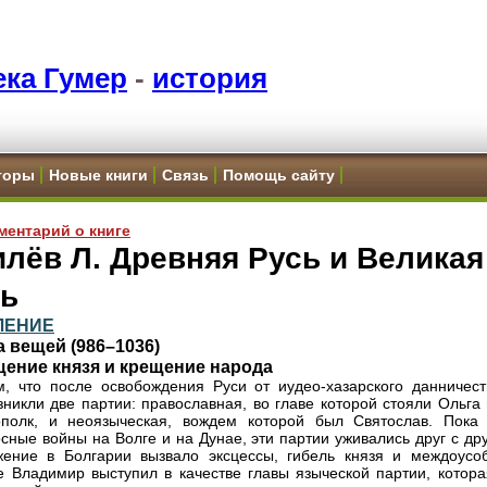
ка Гумер
-
история
торы
Новые книги
Связь
Помощь сайту
ментарий о книге
лёв Л. Древняя Русь и Великая
пь
ЛЕНИЕ
ла вещей (986–1036)
щение князя и крещение народа
, что после освобождения Руси от иудео-хазарского данничест
зникли две партии: православная, во главе которой стояли Ольга
ополк, и неоязыческая, вождем которой был Святослав. Пока
сные войны на Волге и на Дунае, эти партии уживались друг с др
ение в Болгарии вызвало эксцессы, гибель князя и междоусо
де Владимир выступил в качестве главы языческой партии, котора