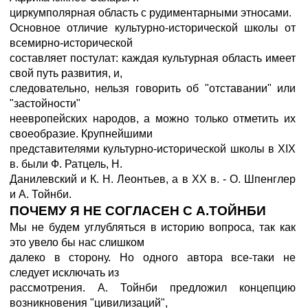
циркумполярная область с рудиментарными этносами.
Основное отличие культурно-исторической школы от
всемирно-исторической
составляет постулат: каждая культурная область имеет
свой путь развития, и,
следовательно, нельзя говорить об "отставании" или
"застойности"
неевропейских народов, а можно только отметить их
своеобразие. Крупнейшими
представителями культурно-исторической школы в XIX
в. были Ф. Ратцель, Н.
Данилевский и К. Н. Леонтьев, а в XX в. - О. Шпенглер
и А. Тойнби.
ПОЧЕМУ Я НЕ СОГЛАСЕН С А.ТОЙНБИ
Мы не будем углубляться в историю вопроса, так как
это увело бы нас слишком
далеко в сторону. Но одного автора все-таки не
следует исключать из
рассмотрения. А. Тойнби предложил концепцию
возникновения "цивилизаций",