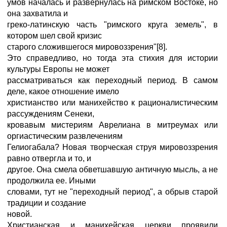
умов началась и развернулась на римском Востоке, но
она захватила и
греко-латинскую часть "римского круга земель", в
котором шел свой кризис
старого сложившегося мировоззрения"[8].
Это справедливо, но тогда эта стихия для истории
культуры Европы не может
рассматриваться как переходный период. В самом
деле, какое отношение имело
христианство или манихейство к рационалистическим
рассуждениям Сенеки,
кровавым мистериям Аврелиана в митреумах или
оргиастическим развлечениям
Гелиогабала? Новая творческая струя мировоззрения
равно отвергла и то, и
другое. Она смела обветшавшую античную мысль, а не
продолжила ее. Иными
словами, тут не "переходный период", а обрыв старой
традиции и создание
новой.
Христианская и манихейская церкви проявили