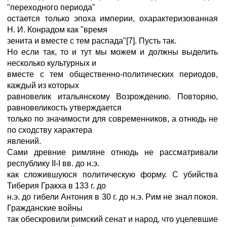
"переходного периода"
остается только эпоха империи, охарактеризованная
Н. И. Конрадом как "время
зенита и вместе с тем распада"[7]. Пусть так.
Но если так, то и тут мы можем и должны выделить
несколько культурных и
вместе с тем общественно-политических периодов,
каждый из которых
равновелик итальянскому Возрождению. Повторяю,
равновеликость утверждается
только по значимости для современников, а отнюдь не
по сходству характера
явлений.
Сами древние римляне отнюдь не рассматривали
республику II-I вв. до н.э.
как сложившуюся политическую форму. С убийства
Тиберия Гракха в 133 г. до
н.э. до гибели Антония в 30 г. до н.э. Рим не знал покоя.
Гражданские войны
так обескровили римский сенат и народ, что уцелевшие