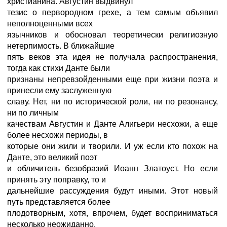
христианина. Августин выдвинул
тезис о первородном грехе, а тем самым объявил
неполноценными всех
язычников и обосновал теоретически религиозную
нетерпимость. В ближайшие
пять веков эта идея не получала распространения,
тогда как стихи Данте были
признаны непревзойденными еще при жизни поэта и
принесли ему заслуженную
славу. Нет, ни по исторической роли, ни по резонансу,
ни по личным
качествам Августин и Данте Алигьери несхожи, а еще
более несхожи периоды, в
которые они жили и творили. И уж если кто похож на
Данте, это великий поэт
и обличитель безобразий Иоанн Златоуст. Но если
принять эту поправку, то и
дальнейшие рассуждения будут иными. Этот новый
путь представляется более
плодотворным, хотя, впрочем, будет восприниматься
несколько неожиданно.