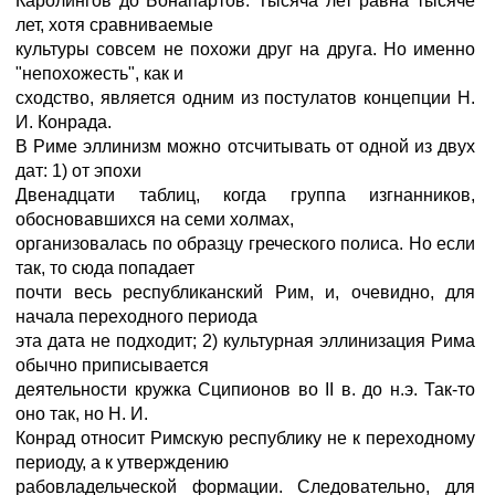
Каролингов до Бонапартов. Тысяча лет равна тысяче
лет, хотя сравниваемые
культуры совсем не похожи друг на друга. Но именно
"непохожесть", как и
сходство, является одним из постулатов концепции Н.
И. Конрада.
В Риме эллинизм можно отсчитывать от одной из двух
дат: 1) от эпохи
Двенадцати таблиц, когда группа изгнанников,
обосновавшихся на семи холмах,
организовалась по образцу греческого полиса. Но если
так, то сюда попадает
почти весь республиканский Рим, и, очевидно, для
начала переходного периода
эта дата не подходит; 2) культурная эллинизация Рима
обычно приписывается
деятельности кружка Сципионов во II в. до н.э. Так-то
оно так, но Н. И.
Конрад относит Римскую республику не к переходному
периоду, а к утверждению
рабовладельческой формации. Следовательно, для