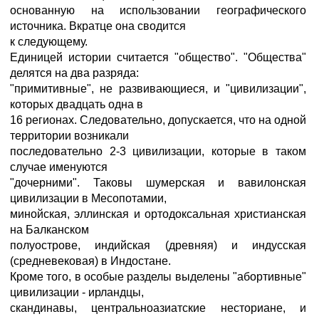
основанную на использовании географического
источника. Вкратце она сводится
к следующему.
Единицей истории считается "общество". "Общества"
делятся на два разряда:
"примитивные", не развивающиеся, и "цивилизации",
которых двадцать одна в
16 регионах. Следовательно, допускается, что на одной
территории возникали
последовательно 2-3 цивилизации, которые в таком
случае именуются
"дочерними". Таковы шумерская и вавилонская
цивилизации в Месопотамии,
минойская, эллинская и ортодоксальная христианская
на Балканском
полуострове, индийская (древняя) и индусская
(средневековая) в Индостане.
Кроме того, в особые разделы выделены "абортивные"
цивилизации - ирландцы,
скандинавы, центральноазиатские несториане, и