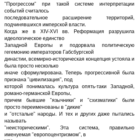
"Прогрессом" при такой системе интерпретации
событий считалось
последовательное расширение территорий,
подчинявшихся имперской власти.
Когда же в XIV-XVI вв. Реформация разрушила
идеологическое единство
Западной Европы и подорвала политическую
гегемонию императоров Габсбургской
династии, всемирно-историческая концепция устояла и
была просто несколько
иначе сформулирована. Теперь прогрессивной была
признана "цивилизация", под
которой понималась культура опять-таки Западной,
романо-германской Европы,
причем бывшие "язычники" и "схизматики" были
просто переименованы в "дикие"
и "отсталые" народы. И тех и других даже пытались
называть
"неисторическими". Эта система, правильно
именуемая "европоцентризмом", в