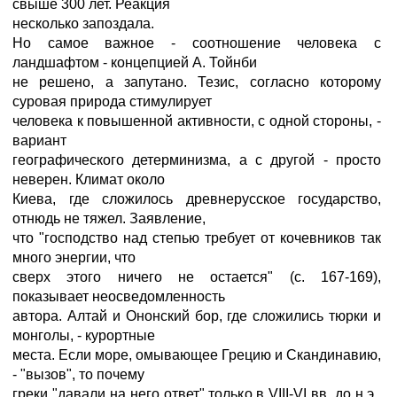
свыше 300 лет. Реакция
несколько запоздала.
Но самое важное - соотношение человека с
ландшафтом - концепцией А. Тойнби
не решено, а запутано. Тезис, согласно которому
суровая природа стимулирует
человека к повышенной активности, с одной стороны, -
вариант
географического детерминизма, а с другой - просто
неверен. Климат около
Киева, где сложилось древнерусское государство,
отнюдь не тяжел. Заявление,
что "господство над степью требует от кочевников так
много энергии, что
сверх этого ничего не остается" (с. 167-169),
показывает неосведомленность
автора. Алтай и Ононский бор, где сложились тюрки и
монголы, - курортные
места. Если море, омывающее Грецию и Скандинавию,
- "вызов", то почему
греки "давали на него ответ" только в VIII-VI вв. до н.э.,