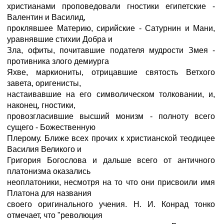
христианами проповедовали гностики египетские -
Валентин и Василид,
проклявшее Материю, сирийские - Сатурнин и Мани,
уравнявшие стихии Добра и
Зла, офиты, почитавшие подателя мудрости Змея -
противника злого демиурга
Яхве, маркиониты, отрицавшие святость Ветхого
завета, оригенисты,
настаивавшие на его символическом толковании, и,
наконец, гностики,
провозгласившие высший монизм - полноту всего
сущего - Божественную
Плерому. Ближе всех прочих к христианской теодицее
Василия Великого и
Григория Богослова и дальше всего от античного
платонизма оказались
неоплатоники, несмотря на то что они присвоили имя
Платона для названия
своего оригинального учения. Н. И. Конрад тонко
отмечает, что "революция