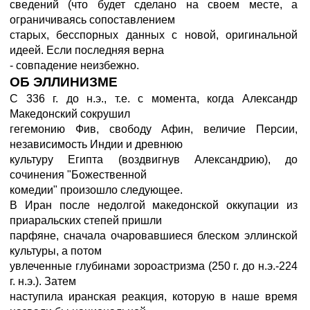
сведений (что будет сделано на своем месте, а
ограничиваясь сопоставлением
старых, бесспорных данных с новой, оригинальной
идеей. Если последняя верна
- совпадение неизбежно.
ОБ ЭЛЛИНИЗМЕ
С 336 г. до н.э., т.е. с момента, когда Александр
Македонский сокрушил
гегемонию Фив, свободу Афин, величие Персии,
независимость Индии и древнюю
культуру Египта (воздвигнув Александрию), до
сочинения "Божественной
комедии" произошло следующее.
В Иран после недолгой македонской оккупации из
приаральских степей пришли
парфяне, сначала очаровавшиеся блеском эллинской
культуры, а потом
увлеченные глубинами зороастризма (250 г. до н.э.-224
г. н.э.). Затем
наступила иранская реакция, которую в наше время