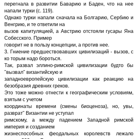
перегнала в развитии Баварию и Баден, что на нее
напали турки (с. 119).
Однако турки напали сначала на Болгарию, Сербию и
Венгрию, и те ответили на
вызов капитуляцией, а Австрию отстояли гусары Яна
Собесского. Пример
говорит не в пользу концепции, а против нее.
3. Гниение предшествовавших цивилизаций - вызов, с
ко торым надо бороться.
Так, развал эллино-римской цивилизации будто бы
"вызвал" византийскую и
западноевропейскую цивилизации как реакцию на
безобразия древних греков.
Это тоже можно отнести к географическим условиям,
взятым с учетом
координаты времени (смены биоценоза), но, увы,
разврат" Византии не уступал
римскому, а между падением Западной римской
империя и созданием
жизнеспособных феодальных королевств лежало