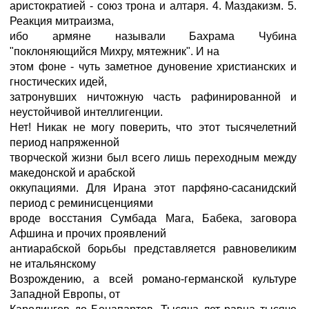
аристократией - союз трона и алтаря. 4. Маздакизм. 5.
Реакция митраизма,
ибо армяне называли Бахрама Чубина
"поклоняющийся Михру, мятежник". И на
этом фоне - чуть заметное дуновение христианских и
гностических идей,
затронувших ничтожную часть рафинированной и
неустойчивой интеллигенции.
Нет! Никак не могу поверить, что этот тысячелетний
период напряженной
творческой жизни был всего лишь переходным между
македонской и арабской
оккупациями. Для Ирана этот парфяно-сасанидский
период с реминисценциями
вроде восстания Сумбада Мага, Бабека, заговора
Афшина и прочих проявлений
антиарабской борьбы представляется равновеликим
не итальянскому
Возрождению, а всей романо-германской культуре
Западной Европы, от