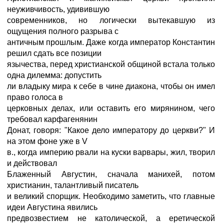
неуживчивость, удивившую
современников, но логически вытекавшую из
ощущения полного разрыва с
античным прошлым. Даже когда император Константин
решил сдать все позиции
язычества, перед христианской общиной встала только
одна дилемма: допустить
ли владыку мира к себе в чине диакона, чтобы он имел
право голоса в
церковных делах, или оставить его мирянином, чего
требовал карфагенянин
Донат, говоря: "Какое дело императору до церкви?" И
на этом фоне уже в V
в., когда империю рвали на куски варвары, жил, творил
и действовал
Блаженный Августин, сначала манихей, потом
христианин, талантливый писатель
и великий спорщик. Необходимо заметить, что главные
идеи Августина явились
предвозвестием не католической, а еретической