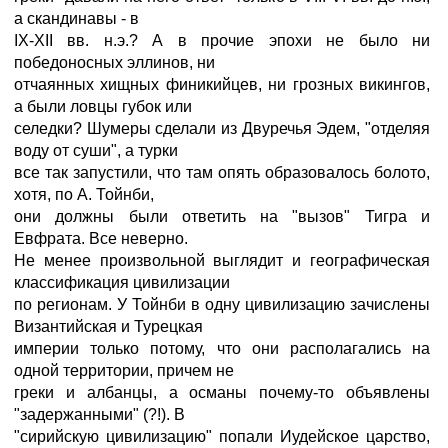
а скандинавы - в
IX-XII вв. н.э.? А в прочие эпохи не было ни
победоносных эллинов, ни
отчаянных хищных финикийцев, ни грозных викингов,
а были ловцы губок или
селедки? Шумеры сделали из Двуречья Эдем, "отделяя
воду от суши", а турки
все так запустили, что там опять образовалось болото,
хотя, по А. Тойнби,
они должны были ответить на "вызов" Тигра и
Евфрата. Все неверно.
Не менее произвольной выглядит и географическая
классификация цивилизации
по регионам. У Тойнби в одну цивилизацию зачислены
Византийская и Турецкая
империи только потому, что они располагались на
одной территории, причем не
греки и албанцы, а османы почему-то объявлены
"задержанными" (?!). В
"сирийскую цивилизацию" попали Иудейское царство,