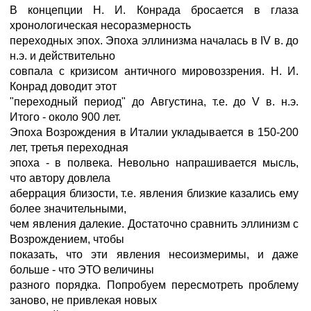
В концепции Н. И. Конрада бросается в глаза
хронологическая несоразмерность
переходных эпох. Эпоха эллинизма началась в IV в. до
н.э. и действительно
совпала с кризисом античного мировоззрения. Н. И.
Конрад доводит этот
"переходный период" до Августина, т.е. до V в. н.э.
Итого - около 900 лет.
Эпоха Возрождения в Италии укладывается в 150-200
лет, третья переходная
эпоха - в полвека. Невольно напрашивается мысль,
что автору довлела
аберрация близости, т.е. явления близкие казались ему
более значительными,
чем явления далекие. Достаточно сравнить эллинизм с
Возрождением, чтобы
показать, что эти явления несоизмеримы, и даже
больше - что ЭТО величины
разного порядка. Попробуем пересмотреть проблему
заново, не привлекая новых