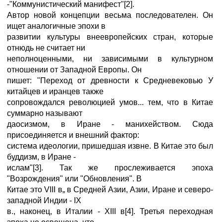
-"Коммунистический манифест"[2].
Автор новой концепции весьма последователен. Он
ищет аналогичные эпохи в
развитии культуры внеевропейских стран, которые
отнюдь не считает ни
неполноценными, ни зависимыми в культурном
отношении от Западной Европы. Он
пишет: "Переход от древности к Средневековью У
китайцев и иранцев также
сопровождался революцией умов... тем, что в Китае
суммарно называют
даосизмом, в Иране - манихейством. Сюда
присоединяется и внешний фактор:
система идеологии, пришедшая извне. В Китае это был
буддизм, в Иране -
ислам"[3]. Так же прослеживается эпоха
"Возрождения" или "Обновления". В
Китае это VIII в„ в Средней Азии, Азии, Иране и северо-
западной Индии - IX
в., наконец, в Италии - XIII в[4]. Третья переходная