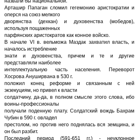
назвали бы национальной.
Арташир Папаган сломил гегемонию аристократии и
оперся на союз мелкого
дворянства (дехкан) и духовенства (мобедов),
используя пощаженных
парфянских аристократов как конное войско.
В начале VI в. вельможа Маздак захватил власть, и
началось истребление
знати и духовенства, причем и те и другие
представляли наиболее
интеллектуальную часть населения. Переворот
Хосрова Ануширвана в 530 г.
положил конец реформе и связанным с ней
экзекуциям, но привел к власти
солдатчину, да-да, в полном смысле этого слова, ибо
воины-профессионалы
получали поденную плату. Солдатский вождь Бахрам
Чубин в 590 г. овладел
престолом, но против него поднялась вся земщина, и
он был разбит.
Последний период (591-651 гг.) - неуклонное