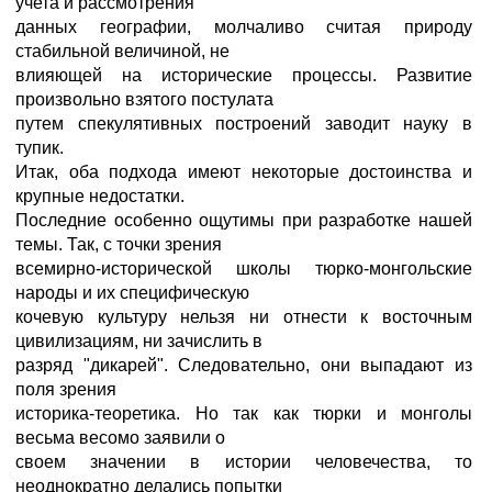
учета и рассмотрения
данных географии, молчаливо считая природу
стабильной величиной, не
влияющей на исторические процессы. Развитие
произвольно взятого постулата
путем спекулятивных построений заводит науку в
тупик.
Итак, оба подхода имеют некоторые достоинства и
крупные недостатки.
Последние особенно ощутимы при разработке нашей
темы. Так, с точки зрения
всемирно-исторической школы тюрко-монгольские
народы и их специфическую
кочевую культуру нельзя ни отнести к восточным
цивилизациям, ни зачислить в
разряд "дикарей". Следовательно, они выпадают из
поля зрения
историка-теоретика. Но так как тюрки и монголы
весьма весомо заявили о
своем значении в истории человечества, то
неоднократно делались попытки