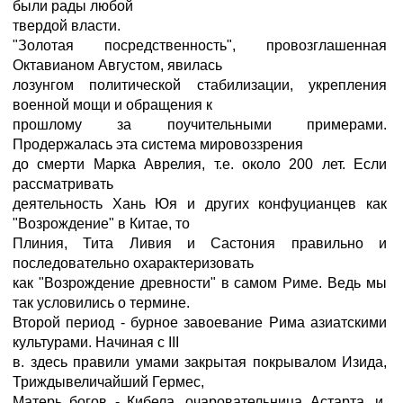
были рады любой
твердой власти.
"Золотая посредственность", провозглашенная
Октавианом Августом, явилась
лозунгом политической стабилизации, укрепления
военной мощи и обращения к
прошлому за поучительными примерами.
Продержалась эта система мировоззрения
до смерти Марка Аврелия, т.е. около 200 лет. Если
рассматривать
деятельность Хань Юя и других конфуцианцев как
"Возрождение" в Китае, то
Плиния, Тита Ливия и Састония правильно и
последовательно охарактеризовать
как "Возрождение древности" в самом Риме. Ведь мы
так условились о термине.
Второй период - бурное завоевание Рима азиатскими
культурами. Начиная с III
в. здесь правили умами закрытая покрывалом Изида,
Триждывеличайший Гермес,
Матерь богов - Кибела, очаровательница Астарта, и,