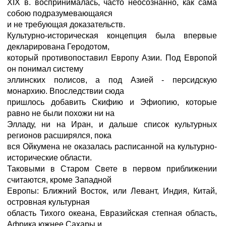
XIX в. воспринималась, часто неосознанно, как сама
собою подразумевающаяся
и не требующая доказательств.
Культурно-историческая концепция была впервые
декларирована Геродотом,
который противопоставил Европу Азии. Под Европой
он понимал систему
эллинских полисов, а под Азией - персидскую
монархию. Впоследствии сюда
пришлось добавить Скифию и Эфиопию, которые
равно не были похожи ни на
Элладу, ни на Иран, и дальше список культурных
регионов расширялся, пока
вся Ойкумена не оказалась расписанной на культурно-
исторические области.
Таковыми в Старом Свете в первом приближении
считаются, кроме Западной
Европы: Ближний Восток, или Левант, Индия, Китай,
островная культурная
область Тихого океана, Евразийская степная область,
Африка южнее Сахары и