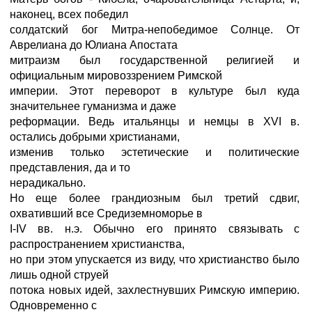
наконец, всех победил
солдатский бог Митра-непобедимое Солнце. От
Аврелиана до Юлиана Апостата
митраизм был государственной религией и
официальным мировоззрением Римской
империи. Этот переворот в культуре был куда
значительнее гуманизма и даже
реформации. Ведь итальянцы и немцы в XVI в.
остались добрыми христианами,
изменив только эстетические и политические
представления, да и то
нерадикально.
Но еще более грандиозным был третий сдвиг,
охвативший все Средиземноморье в
I-IV вв. н.э. Обычно его принято связывать с
распространением христианства,
но при этом упускается из виду, что христианство было
лишь одной струей
потока новых идей, захлестнувших Римскую империю.
Одновременно с