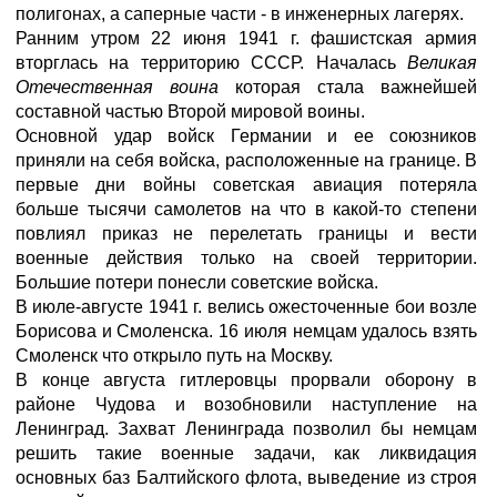
полигонах, а саперные части - в инженерных лагерях.
Ранним утром 22 июня 1941 г. фашистская армия
вторглась на территорию СССР. Началась
Великая
Отечественная воина
которая стала важнейшей
составной частью Второй мировой воины.
Основной удар войск Германии и ее союзников
приняли на себя войска, расположенные на границе. В
первые дни войны советская авиация потеряла
больше тысячи самолетов на что в какой-то степени
повлиял приказ не перелетать границы и вести
военные действия только на своей территории.
Большие потери понесли советские войска.
В июле-августе 1941 г. велись ожесточенные бои возле
Борисова и Смоленска. 16 июля немцам удалось взять
Смоленск что открыло путь на Москву.
В конце августа гитлеровцы прорвали оборону в
районе Чудова и возобновили наступление на
Ленинград. Захват Ленинграда позволил бы немцам
решить такие военные задачи, как ликвидация
основных баз Балтийского флота, выведение из строя