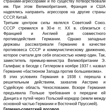
странами-агрессорами и по существу потворствовали
им. При этом Великобритания, Франция и США
надеялись направить агрессоров на другие страны
СССР, Китай.
Третьим центром силы являлся Советский Союз.
СССР стремился в 30-е гг. ХХ в. сблизиться с
Францией и Англией для совместного
противодействия Германии. Однако западные
державы рассматривали Германию в качестве
противовеса СССР и коммунистическому движению,
которое считали для себя опасностью номер один. Так,
заместитель премьер-министра Великобритании Э.
Галифакс в беседе с Гитлером в ноябре 1937 г. назвал
Германию «бастионом Запада против большевизма».
В этих условиях Германия в 1938 г. перешла к
решительным действиям, захватив Австрию и
Судейскую область Чехословакии. Вскоре Германия
предъявила Польше требования о передаче ей
Данцига и путей через Польский коридор (земли между
основной частью Германии и Восточной Пруссией).
Германо-советский договор
.