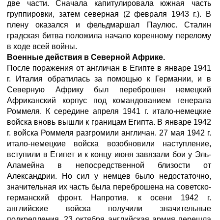
две части. Сначала капитулировала южная часть
группировки, затем северная (2 февраля 1943 г.). В
плену оказался и фельдмаршал Паулюс. Сталин
градская битва положила начало коренному перелому
в ходе всей войны.
Военные действия в Северной Африке.
После поражения от англичан в Египте в январе 1941
г. Италия обратилась за помощью к Германии, и в
Северную Африку был переброшен немецкий
Африканский корпус под командованием генерала
Роммеля. К середине апреля 1941 г. итало-немецкие
войска вновь вышли к границам Египта. В январе 1942
г. войска Роммеля разгромили англичан. 27 мая 1942 г.
итало-немецкие войска возобновили наступление,
вступили в Египет и к концу июня завязали бои у Эль-
Аламейна в непосредственной близости от
Александрии. Но сил у немцев было недостаточно,
значительная их часть была переброшена на советско-
германский фронт. Напротив, к осени 1942 г.
английские войска получили значительные
подкрепления. 23 октября английская армия перешла