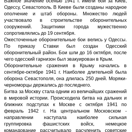
Важное значение осенью 1941 г. имели бои за Киев,
Одессу, Севастополь. В Киеве были созданы народное
ополчение и штаб обороны. Множество людей
участвовало в строительстве оборонительных
сооружений. Защитники города мужественно
сопротивлялись до 19 сентября.
Ожесточенные оборонительные бои велись у Одессы.
По приказу Ставки был создан Одесский
оборонительный район. Бои шли до 16 октября, после
чего одесский гарнизон был эвакуирован в Крым.
Оборонительные сражения в Крыму начались в
сентябре-октябре 1941 г. Наиболее длительной была
оборона Севастополя, она длилась 250 дней. Моряки-
черноморцы держались до последнего.
Битва за Москву стала одним из величайших сражений
в мировой истории. Происходила битва на дальних и
ближних подступах к Москве с октября 1941 по
февраль 1942 г. На центральном Московском -
направлении наступала наиболее сильная
группировка фашистских войск, немецкое
командование рассчитывало расчленить советские