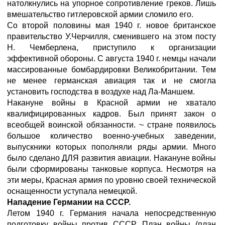
натолкнулись на упорное сопротивление греков. Лишь
вмешательство гитлеровской армии сломило его.
Со второй половины мая 1940 г. новое британское
правительство У.Черчилля, сменившего на этом посту
Н. Чемберлена, приступило к организации
эффективной обороны. С августа 1940 г. немцы начали
массированные бомбардировки Великобритании. Тем
не менее германская авиация так и не смогла
установить господства в воздухе над Ла-Маншем.
Накануне войны в Красной армии не хватало
квалифицированных кадров. Был принят закон о
всеобщей воинской обязанности. ~ стране появилось
большое количество военно-учебных заведении,
выпускники которых пополняли ряды армии. Много
было сделано ДЛЯ развития авиации. Накануне войны
были сформированы танковые корпуса. Несмотря на
эти меры, Красная армия по уровню своей технической
оснащенности уступала немецкой.
Нападение Германии на СССР.
Летом 1940 г. Германия начала непосредственную
подготовку войны против СССР. План войны (план