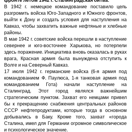
фронте летом 1942 г. Сталинградская битва.
В 1942 г. немецкое командование поставило цель
разгромить войска Юго-Западного и Южного фронтов,
выйти к Дону и создать условия для наступления на
Кавказ, чтобы захватить важные нефтяные и хлебные
районы.
В мае 1942 г. советские войска перешли в наступление
севернее и юго-восточнее Харькова, но потерпели
здесь поражение. Инициатива вновь оказалась в руках
врага, Красная армия была вынуждена отступить к
Волге и на Северный Кавказ.
17 июля 1942 г. германские войска (6-я армия под
командованием Ф. Паулюса, 1-я танковая армия под
командованием Гота) начали наступление на
Сталинград. Этот город являлся важнейшим
стратегическим пунктом. Захват его немцами привел
бы к прекращению снабжения центральных районов
СССР нефтепродуктами, которые тогда в основном
добывались в Баку. Кроме того, захват «города
Сталина, имел для Германии огромное символическое
и психологическое значение.