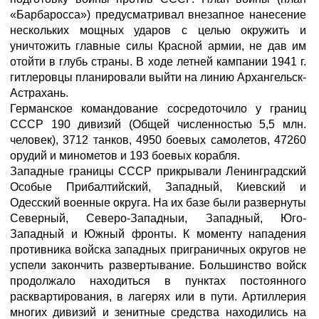
«Барбаросса») предусматривал внезапное нанесение
нескольких мощных ударов с целью окружить и
уничтожить главные силы Красной армии, не дав им
отойти в глубь страны. В ходе летней кампании 1941 г.
гитлеровцы планировали выйти на линию Архангельск-
Астрахань.
Германское командование сосредоточило у границ
СССР 190 дивизий (Общей численностью 5,5 млн.
человек), 3712 танков, 4950 боевых самолетов, 47260
орудий и минометов и 193 боевых корабля.
Западные границы СССР прикрывали Ленинградский
Особые Прибалтийский, Западный, Киевский и
Одесский военные округа. На их базе были развернуты
Северный, Северо-Западныи, Западный, Юго-
Западный и Южный фронты. К моменту нападения
противника войска западных приграничных округов не
успели закончить развертывание. Большинство войск
продолжало находиться в пунктах постоянного
расквартирования, в лагерях или в пути. Артиллерия
многих дивизий и зенитные средства находились на