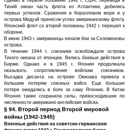
Однако в первой половине 1942 г. США, переведя в
Тихий океан часть флота из Атлантики, добились
первых успехов. Сражения в Коралловом море и у
острова Мидуэй принесли успех американскому флоту.
Японский флот со второй половины 1942 г. перешел к
обороне.
В июне 1943 г. американцы начали бои за Соломоновы
острова.
В течение 1944 г. союзники освобождали острова
Тихого океана от японцев. Велись боевые действия в
Бирме. Однако и в 1945 г. Япония продолжала
оказывать сопротивление войскам союзников.
Высадка десанта на острове Окинава привела к
большим потерям союзных войск. Еще большие
потери ожидались в боях за саму Японию. В Китае
Япония также сохранила силы, превосходившие по
численности американо-английские войска.
§ 94. Второй период Второй мировой
войны (1942-1945)
Военные действия на советско-германском