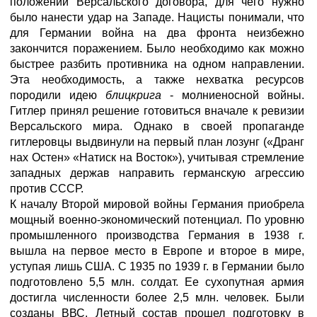
положений Версальского договора, для чего нужно
было нанести удар на Западе. Нацисты понимали, что
для Германии война на два фронта неизбежно
закончится поражением. Было необходимо как можно
быстрее разбить противника на одном направлении.
Эта необходимость, а также нехватка ресурсов
породили идею
блицкрига
- молниеносной войны.
Гитлер принял решение готовиться вначале к ревизии
Версальского мира. Однако в своей пропаганде
гитлеровцы выдвинули на первый план лозунг («Дранг
нах Остен» «Натиск на Восток»), учитывая стремление
западных держав направить германскую агрессию
против СССР.
К началу Второй мировой войны Германия приобрела
мощный военно-экономический потенциал. По уровню
промышленного производства Германия в 1938 г.
вышла на первое место в Европе и второе в мире,
уступая лишь США. С 1935 по 1939 г. в Германии было
подготовлено 5,5 млн. солдат. Ее сухопутная армия
достигла численности более 2,5 млн. человек. Были
созданы ВВС. Летный состав прошел подготовку в