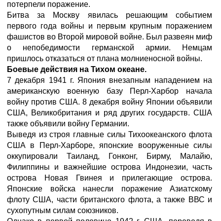
потерпели поражение.
Битва за Москву явилась решающим событием
первого года войны и первым крупным поражением
фашистов во Второй мировой войне. Был развеян миф
о непобедимости германской армии. Немцам
пришлось отказаться от плана молниеносной войны.
Боевые действия на Тихом океане.
7 декабря 1941 г. Япония внезапным нападением на
американскую военную базу Перл-Харбор начала
войну против США. 8 декабря войну Японии объявили
США, Великобритания и ряд других государств. США
также объявили войну Германии.
Выведя из строя главные силы Тихоокеанского флота
США в Перл-Харборе, японские вооруженные силы
оккупировали Таиланд, Гонконг, Бирму, Малайю,
Филиппины и важнейшие острова Индонезии, часть
острова Новая Гвинея и прилегающие острова.
Японские войска нанесли поражение Азиатскому
флоту США, части британского флота, а также ВВС и
сухопутным силам союзников.