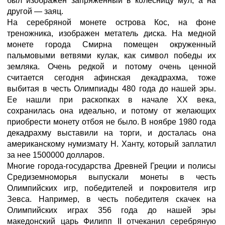
был изображен запряженный в колесницу мул, а на
другой — заяц.
На серебряной монете острова Кос, на фоне
треножника, изображен метатель диска. На медной
монете города Смирна помещен окруженный
пальмовыми ветвями кулак, как символ победы их
земляка. Очень редкой и потому очень ценной
считается сегодня афинская декадрахма, тоже
выбитая в честь Олимпиады 480 года до нашей эры.
Ее нашли при раскопках в начале XX века,
сохранилась она идеально, и потому от желающих
приобрести монету отбоя не было. В ноябре 1980 года
декадрахму выставили на торги, и досталась она
американскому нумизмату Н. Ханту, который заплатил
за нее 1500000 долларов.
Многие города-государства Древней Греции и полисы
Средиземноморья выпускали монеты в честь
Олимпийских игр, победителей и покровителя игр
Зевса. Например, в честь победителя скачек на
Олимпийских играх 356 года до нашей эры
македонский царь Филипп II отчеканил серебряную