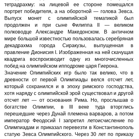
тетрадрахму: на лицевой ее стороне помещался
портрет победителя, а на оборотной — голова Зевса.
Выпуск монет с олимпийской тематикой был
продолжен и при сыне Филиппа II — великом
полководце Александре Македонском. В античном
мире большой известностью пользовалась серебряная
декадрахма города Сиракузы, выпущенная в
правление Дионисия I. Изображенная на ней скачущая
квадрига воспроизводит одну из многочисленных
побед на олимпийском ипподроме царя Гиерона.
Значение Олимпийских игр было так велико, что в
древности от первой Олимпиады велся отсчет лет,
который сохранился и в эпоху римского господства,
хотя наряду с олимпийской эрой существовал и другой
отсчет лет — от основания Рима. Но, прослышав о
богатстве Олимпии, в III веке туда вторглись
перешедшие через Дунай племена варваров, а потом
император Феодосий I запретил летоисчисление по
Олимпиадам и приказал перевезти в Константинополь
статую Зевса Олимпийского. Через 30 лет по приказу