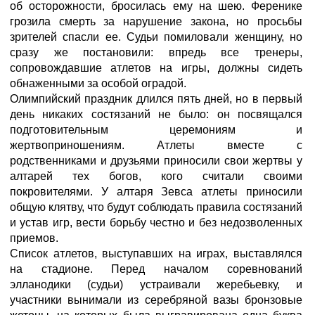
об осторожности, бросилась ему на шею. Ференике
грозила смерть за нарушение закона, но просьбы
зрителей спасли ее. Судьи помиловали женщину, но
сразу же постановили: впредь все тренеры,
сопровождавшие атлетов на игры, должны сидеть
обнаженными за особой оградой.
Олимпийский праздник длился пять дней, но в первый
день никаких состязаний не было: он посвящался
подготовительным церемониям и
жертвоприношениям. Атлеты вместе с
родственниками и друзьями приносили свои жертвы у
алтарей тех богов, кого считали своими
покровителями. У алтаря Зевса атлеты приносили
общую клятву, что будут соблюдать правила состязаний
и устав игр, вести борьбу честно и без недозволенных
приемов.
Список атлетов, выступавших на играх, выставлялся
на стадионе. Перед началом соревнований
элланодики (судьи) устраивали жеребьевку, и
участники вынимали из серебряной вазы бронзовые