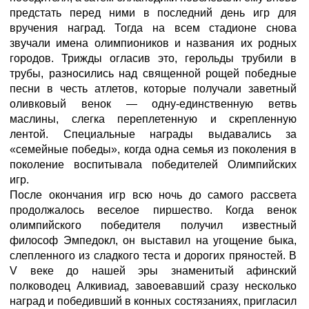
предстать перед ними в последний день игр для
вручения наград. Тогда на всем стадионе снова
звучали имена олимпиоников и названия их родных
городов. Трижды огласив это, герольды трубили в
трубы, разносились над священной рощей победные
песни в честь атлетов, которые получали заветный
оливковый венок — одну-единственную ветвь
маслины, слегка переплетенную и скрепленную
лентой. Специальные награды выдавались за
«семейные победы», когда одна семья из поколения в
поколение воспитывала победителей Олимпийских
игр.
После окончания игр всю ночь до самого рассвета
продолжалось веселое пиршество. Когда венок
олимпийского победителя получил известный
философ Эмпедокл, он выставил на угощение быка,
слепленного из сладкого теста и дорогих пряностей. В
V веке до нашей эры знаменитый афинский
полководец Алкивиад, завоевавший сразу несколько
наград и победивший в конных состязаниях, пригласил