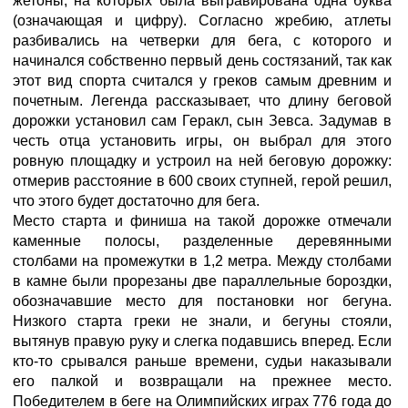
жетоны, на которых была выгравирована одна буква
(означающая и цифру). Согласно жребию, атлеты
разбивались на четверки для бега, с которого и
начинался собственно первый день состязаний, так как
этот вид спорта считался у греков самым древним и
почетным. Легенда рассказывает, что длину беговой
дорожки установил сам Геракл, сын Зевса. Задумав в
честь отца установить игры, он выбрал для этого
ровную площадку и устроил на ней беговую дорожку:
отмерив расстояние в 600 своих ступней, герой решил,
что этого будет достаточно для бега.
Место старта и финиша на такой дорожке отмечали
каменные полосы, разделенные деревянными
столбами на промежутки в 1,2 метра. Между столбами
в камне были прорезаны две параллельные бороздки,
обозначавшие место для постановки ног бегуна.
Низкого старта греки не знали, и бегуны стояли,
вытянув правую руку и слегка подавшись вперед. Если
кто-то срывался раньше времени, судьи наказывали
его палкой и возвращали на прежнее место.
Победителем в беге на Олимпийских играх 776 года до