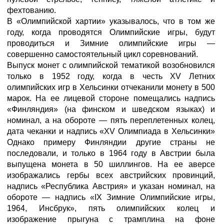
фехтованию.
В «Олимпийской хартии» указывалось, что в том же
году, когда проводятся Олимпийские игры, будут
проводиться и Зимние олимпийские игры —
совершенно самостоятельный цикл соревнований.
Выпуск монет с олимпийской тематикой возобновился
только в 1952 году, когда в честь XV Летних
олимпийских игр в Хельсинки отчеканили монету в 500
марок. На ее лицевой стороне помещались надпись
«Финляндия» (на финском и шведском языках) и
номинал, а на обороте — пять переплетенных колец,
дата чеканки и надпись «XV Олимпиада в Хельсинки»
Однако примеру Финляндии другие страны не
последовали, и только в 1964 году в Австрии была
выпущена монета в 50 шиллингов. На ее аверсе
изображались гербы всех австрийских провинций,
надпись «Республика Австрия» и указан номинал, на
обороте — надпись «IX Зимние Олимпийские игры,
1964, Инсбрук», пять олимпийских колец и
изображение прыгуна с трамплина на фоне