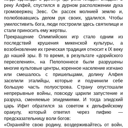
реку Алфей, спустился в дурном расположении духа
громовержец Зевс. Он рассек молнией землю и,
полюбовавшись делом рук своих, удалился. Чтобы
умилостивить бога, люди построили здесь святилище и
стали приносить ему жертвы.
Прекращение Олимпийских игр стало одним из
последствий крушения микенской культуры, а
возобновление их греческая традиция относит к IX веку
до нашей эры. В то время, в результате «дорийского
переселения», на Пелопоннесе были разрушены
многие культовые центры, коренное население изгнано
или смешалось с пришельцами, долину Алфея
заселили эталийцы, которые и подчинили себе
большую часть полуострова. Страну опустошали
непрерывные войны, повсюду царили запустение и
разруха, сменяемые эпидемиями. И тогда элидский
царь Ифит обратился за советом к дельфийскому
оракулу, который ответил через пифию —
предсказательницу воли богов:
«Охраняйте свою родину, воздерживайтесь от войн,