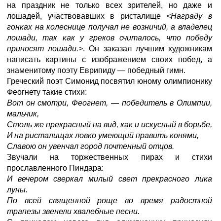
на праздник не только всех зрителей, но даже и
лошадей, участвовавших в ристалище
<Награду в
гонках на колеснице получал не возничий, а владелец
лошади, так как у греков считалось, что победу
приносят лошади.>
. Он заказал лучшим художникам
написать картины с изображением своих побед, а
знаменитому поэту Еврипиду — победный гимн.
Греческий поэт Симонид посвятил юному олимпионику
Феогнету такие стихи:
Вот он смотри, Феогнет, — победитель в Олимпии,
мальчик,
Столь же прекрасный на вид, как и искусный в борьбе,
И на ристалищах ловко умеющий править конями,
Славою он увенчал город почтенный отцов.
Звучали на торжественных пирах и стихи
прославленного Пиндара:
И вечером сверкал милый свет прекрасного лика
луны.
По всей священной роще во время радостной
трапезы звенели хвалебные песни.