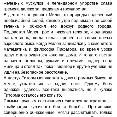
железных мускулов и легендарном упорстве слава
гремела далеко за пределами государства.
В детстве пастушонок Милон, от природы наделенный
необычайной силой, каждое утро поднимал над собой
теленка и обносил его вокруг родного города.
Подрастал Милон, рос и тяжелел теленок, и однажды
настал день, когда силач пронес на своих плечах
взрослого быка. Когда Милон занимался у знаменитого
математика и философа Пифагора, во время урока
вдруг стала рушиться колонна дома. И тогда он встал
на место колонны, руками и плечами подпер свод
жилища и стоял так, пока Пифагор и другие ученики не
ушли на безопасное расстояние.
А пастух Титорм мог удержать двух огромных быков на
месте, ухватив их за задние ноги. Одному быку
однажды удалось все-таки вырваться, но в кулаке
Титорма осталось его копыто.
Самым трудным состязанием считался панкратион —
комбинация кулачного боя и борьбы. Противники,
совершенно обнаженные, могли рассчитывать только