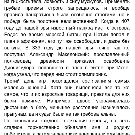
на гибкость тела, ловкость и силу мускулов. Применять
грубые приемы строго запрещалось, и вообще
правила панкратиона были особенно строгими, но и
победа была поистине величественной. Когда в 407
году до нашей эры известный панкратиаст с острова
Родос во время морской битвы при Нотии попал в
плен к афинянам, его тут же освободили, и даже без
выкупа. В 333 году до нашей эры точно так же
поступил Александр Македонский: прославленный
полководец древности приказал освободить
Дионисидора, попавшего в плен в битве при Иссе,
когда узнал, что перед ним стоит олимпионик.
Третий день игр посвящался состязаниям самых
молодых юношей. Хотя они выполняли все то же
самое, что и их взрослые товарищи, правила для них
были помягче. Например, вдвое укорачивалась
дистанция в беге, меньшее расстояние назначалось
прыгунам, да и судьи были не так требовательны.
По окончании каждого состязания герольд на весь
стадион торжественно объявлял имя и родину
победителя, а затем элланодики повелевали ему вновь