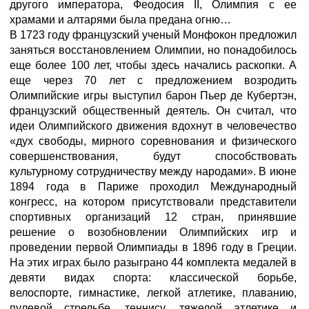
другого императора, Феодосия II, Олимпия с ее
храмами и алтарями была предана огню…
В 1723 году французский ученый Монфокон предложил
заняться восстановлением Олимпии, но понадобилось
еще более 100 лет, чтобы здесь начались раскопки. А
еще через 70 лет с предложением возродить
Олимпийские игры выступил барон Пьер де Кубертэн,
французский общественный деятель. Он считал, что
идеи Олимпийского движения вдохнут в человечество
«дух свободы, мирного соревнования и физического
совершенствования, будут способствовать
культурному сотрудничеству между народами». В июне
1894 года в Париже проходил Международный
конгресс, на котором присутствовали представители
спортивных организаций 12 стран, принявшие
решение о возобновлении Олимпийских игр и
проведении первой Олимпиады в 1896 году в Греции.
На этих играх было разыграно 44 комплекта медалей в
девяти видах спорта: классической борьбе,
велоспорте, гимнастике, легкой атлетике, плаванию,
пулевой стрельбе, теннису, тяжелой атлетике и