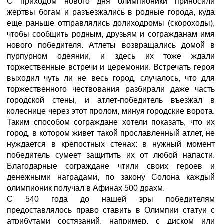
С приходом нового дня олимпионики приносили
жертвы богам и разъезжались в родные города, куда
еще раньше отправлялись долиходромы (скороходы),
чтобы сообщить родным, друзьям и согражданам имя
нового победителя. Атлеты возвращались домой в
пурпурном одеянии, и здесь их тоже ждали
торжественные встречи и церемонии. Встречать героя
выходил чуть ли не весь город, случалось, что для
торжественного чествования разбирали даже часть
городской стены, и атлет-победитель въезжал в
колеснице через этот пролом, минуя городские ворота.
Таким способом сограждане хотели показать, что их
город, в котором живет такой прославленный атлет, не
нуждается в крепостных стенах: в нужный момент
победитель сумеет защитить их от любой напасти.
Благодарные сограждане чтили своих героев и
денежными наградами, по закону Солона каждый
олимпионик получал в Афинах 500 драхм.
С 540 года до нашей эры победителям
предоставлялось право ставить в Олимпии статуи с
атрибутами состязаний, например, с диском или