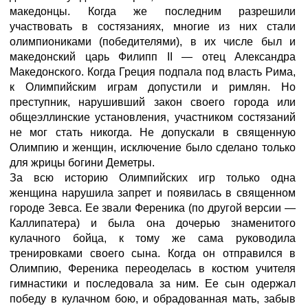
македонцы. Когда же последним разрешили
участвовать в состязаниях, многие из них стали
олимпиониками (победителями), в их числе был и
македонский царь Филипп II — отец Александра
Македонского. Когда Греция подпала под власть Рима,
к Олимпийским играм допустили и римлян. Но
преступник, нарушивший закон своего города или
общеэллинские установления, участником состязаний
не мог стать никогда. Не допускали в священную
Олимпию и женщин, исключение было сделано только
для жрицы богини Деметры.
За всю историю Олимпийских игр только одна
женщина нарушила запрет и появилась в священном
городе Зевса. Ее звали Ференика (по другой версии —
Каллипатера) и была она дочерью знаменитого
кулачного бойца, к тому же сама руководила
тренировками своего сына. Когда он отправился в
Олимпию, Ференика переоделась в костюм учителя
гимнастики и последовала за ним. Ее сын одержал
победу в кулачном бою, и обрадованная мать, забыв