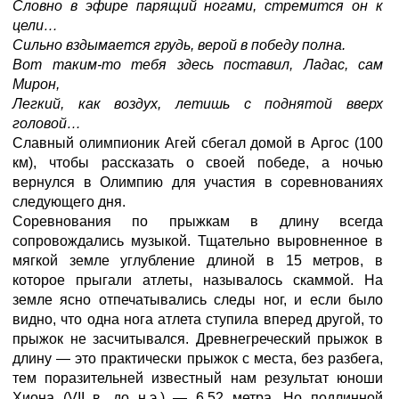
Словно в эфире парящий ногами, стремится он к
цели…
Сильно вздымается грудь, верой в победу полна.
Вот таким-то тебя здесь поставил, Ладас, сам
Мирон,
Легкий, как воздух, летишь с поднятой вверх
головой…
Славный олимпионик Агей сбегал домой в Аргос (100
км), чтобы рассказать о своей победе, а ночью
вернулся в Олимпию для участия в соревнованиях
следующего дня.
Соревнования по прыжкам в длину всегда
сопровождались музыкой. Тщательно выровненное в
мягкой земле углубление длиной в 15 метров, в
которое прыгали атлеты, называлось скаммой. На
земле ясно отпечатывались следы ног, и если было
видно, что одна нога атлета ступила вперед другой, то
прыжок не засчитывался. Древнегреческий прыжок в
длину — это практически прыжок с места, без разбега,
тем поразительней известный нам результат юноши
Хиона (VII в. до н.э.) — 6,52 метра. Но подлинной