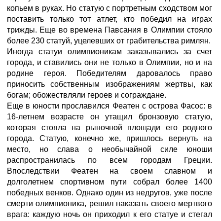
копьем в руках. Но статую с портретным сходством мог
поставить только тот атлет, кто победил на играх
трижды. Еще во времена Павсания в Олимпии стояло
более 230 статуй, уцелевших от грабительства римлян.
Иногда статуи олимпионикам заказывались за счет
города, и ставились они не только в Олимпии, но и на
родине героя. Победителям даровалось право
приносить собственным изображениям жертвы, как
богам; обожествляли героев и сограждане.
Еще в юности прославился Феатен с острова Фасос: в
16-летнем возрасте он утащил бронзовую статую,
которая стояла на рыночной площади его родного
города. Статую, конечно же, пришлось вернуть на
место, но слава о необычайной силе юноши
распространилась по всем городам Греции.
Впоследствии Феатен на своем славном и
долголетнем спортивном пути собрал более 1400
победных венков. Однако один из недругов, уже после
смерти олимпионика, решил наказать своего мертвого
врага: каждую ночь он приходил к его статуе и стегал