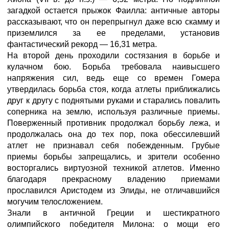
загадкой остается прыжок Фаилла: античные авторы
рассказывают, что он перепрыгнул даже всю скамму и
приземлился за ее пределами, установив
фантастический рекорд — 16,31 метра.
На второй день проходили состязания в борьбе и
кулачном бою. Борьба требовала наивысшего
напряжения сил, ведь еще со времен Гомера
утвердилась борьба стоя, когда атлеты приближались
друг к другу с поднятыми руками и старались повалить
соперника на землю, используя различные приемы.
Поверженный противник продолжал борьбу лежа, и
продолжалась она до тех пор, пока обессилевший
атлет не признавал себя побежденным. Грубые
приемы борьбы запрещались, и зрители особенно
восторгались виртуозной техникой атлетов. Именно
благодаря прекрасному владению приемами
прославился Аристодем из Элиды, не отличавшийся
могучим телосложением.
Знали в античной Греции и шестикратного
олимпийского победителя Милона: о мощи его