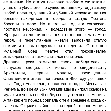
ее плетью. Но статуя покарала злобного святотатца,
упав, она убила его. По существовавшему тогда закону,
любой предмет, упавший и убивший человека, не мог
больше находиться в городе, и статую Феатена
бросили в море. Но в тот же год его сограждан
постигли неурожай, и вследствие этого — голод.
Жрецы связали эти несчастья с осквернением памяти
героя, и перепуганные жители выловили статую
сетями и вновь водрузили на пьедестал. С тех пор
кулачный боец Феатен стал покровителем
земледельцев, а также считался целителем.
Древние греки отмечали своих победителей и
выпуском специальных монет. По свидетельству
Аристотеля, первые монеты, посвященные
Олимпийским играм, появились в 480 году до нашей
эры. Тогда Анаксилас, правитель городов Мессаны и
Региума, во время 75-й Олимпиады выиграл скачки на
мулах и в честь своей победы выпустил новые монеты.
А так как его победа совпала с тем временем, когда он
завез на Сицилию зайцев, то на одной стороне монеты