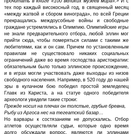
прочитать в книге «100 великих музеев мира».>
И с
тех пор каждый високосный год, в священный месяц
«между жатвой и сбором винограда», по всей Греции
прекращались междоусобные войны и свободные
граждане устремлялись в Олимпию. Олимпийские игры
не знали предварительного отбора, любой эллин мог
прийти сюда, чтобы померяться силами с такими же
любителями, как и он сам. Причем по установленным
правилам не существовало никаких социальных
ограничений даже во время господства аристократии:
обязательным было только эллинское происхождение,
и в играх могли участвовать даже выходцы из низов
свободного населения. Например, в 520 году до нашей
эры в кулачном бою победил простой земледелец
Главк из Кариста, а на статуе одного победителя
археологи увидели такие строки:
Прежде носил на плечах он толстые, грубые бревна,
Рыбу из Аргоса нес на тегеатский базар…
Но варвары к состязаниям не допускались. Отбор
атлетов осуществляли судьи, которые одно время
долго обсуждали вопрос, являются ли эллинами