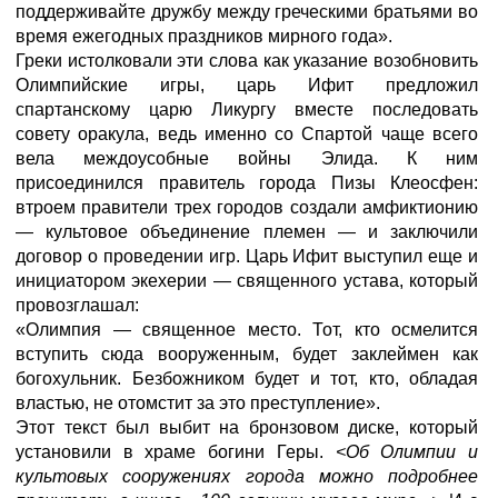
поддерживайте дружбу между греческими братьями во
время ежегодных праздников мирного года».
Греки истолковали эти слова как указание возобновить
Олимпийские игры, царь Ифит предложил
спартанскому царю Ликургу вместе последовать
совету оракула, ведь именно со Спартой чаще всего
вела междоусобные войны Элида. К ним
присоединился правитель города Пизы Клеосфен:
втроем правители трех городов создали амфиктионию
— культовое объединение племен — и заключили
договор о проведении игр. Царь Ифит выступил еще и
инициатором экехерии — священного устава, который
провозглашал:
«Олимпия — священное место. Тот, кто осмелится
вступить сюда вооруженным, будет заклеймен как
богохульник. Безбожником будет и тот, кто, обладая
властью, не отомстит за это преступление».
Этот текст был выбит на бронзовом диске, который
установили в храме богини Геры.
<Об Олимпии и
культовых сооружениях города можно подробнее