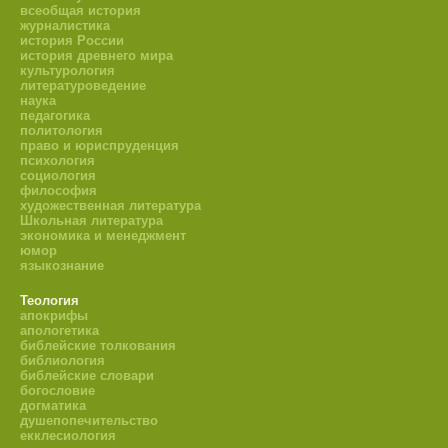
всеобщая история
журналистика
история России
история древнего мира
культурология
литературоведение
наука
педагогика
политология
право и юриспруденция
психология
социология
философия
художественная литература
Школьная литература
экономика и менеджмент
юмор
языкознание
Теология
апокрифы
апологетика
библейские толкования
библиология
библейские словари
богословие
догматика
душепопечительство
екклесиология