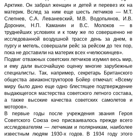
Арктике. Он забрал женщин и детей и перевез их на
материк. Вслед за ним еще шесть летчиков — М.Т.
Слепнев, С.А. Леваневский, М.В. Водопьянов, И.В.
Доронин, Н.П. Каманин и В.С. Молоков — в
труднейших условиях и к тому же по совершенно не
исследованной воздушной трассе день за днем, в
пургу и метель, совершали рейс за рейсом до тех пор,
пока не доставили на материк всех «челюскинцев».
Подвиг отважных советских летчиков изумил весь мир,
и ему дали высочайшую оценку многие зарубежные
специалисты. Так, например, секретарь Британского
общества авиаконструкторов Бойер отмечал: «Всему
миру было дано еще одно блестящее подтверждение
выдающегося мастерства советского летного состава,
а также высокие качества советских самолетов и
моторов».
В первые годы после учреждения звания Героя
Советского Союза оно присваивалось прежде всего
исследователям — летчикам и полярникам, наиболее
известным людям 1930-х годов. В 1934 году этого