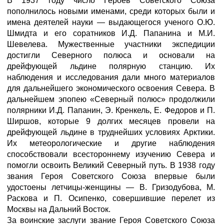
В 1937 году число Героев Советского Союза
пополнилось новыми именами, среди которых были и
имена деятелей науки — выдающегося ученого О.Ю.
Шмидта и его соратников И.Д. Папанина и М.И.
Шевелева. Мужественные участники экспедиции
достигли Северного полюса и основали на
дрейфующей льдине полярную станцию. Их
наблюдения и исследования дали много материалов
для дальнейшего экономического освоения Севера. В
дальнейшем эпопею «Северный полюс» продолжили
полярники И.Д. Папанин, Э. Кренкель, Е. Федоров и П.
Ширшов, которые 9 долгих месяцев провели на
дрейфующей льдине в труднейших условиях Арктики.
Их метеорологические и другие наблюдения
способствовали всестороннему изучению Севера и
помогли освоить Великий Северный путь. В 1938 году
звания Героя Советского Союза впервые были
удостоены летчицы-женщины — В. Гризодубова, М.
Раскова и П. Осипенко, совершившие перелет из
Москвы на Дальний Восток.
За воинские заслуги звание Героя Советского Союза