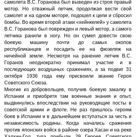
самолета В.С. Горанова был выведен из строя правый
мотор. Но отважный летчик, продолжая вести свой
самолет и на одном моторе, подошел к цели и сбросил
бомбы. Во время второй атаки «хейнкелей» у самолета
В.С. Горанова был поврежден и левый мотор, а самого
летчика ранили в ногу. Но он сумел довести свою
боевую машину почти до самых окопов
республиканцев и посадить ее на фюзеляж на
ничейной земле. Несмотря на ранение летчик В.С.
Горанов неоднократно принимал участие и в
последующих воздушных сражениях, а за подвиг 31
октября 1936 года ему присвоили звание Героя
Советского Союза.
Многие из добровольцев, получив боевую закалку в
Испании и приобретя там военные знания и опыт,
выдвинулись впоследствии на руководящие посты в
советской армии и флоте. Не раз пришлось героям
боев в Испании и в дальнейшем вступаться за честь и
независимость родины. Когда начались сражения
против японских войск в районе озера Хасан и на реке
Халхин-Гол, туда прибыли 29 Героев Советского