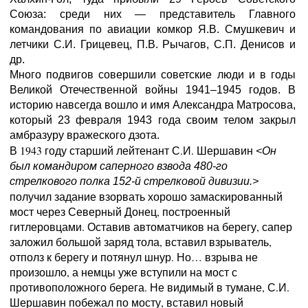
Союза: среди них — представитель Главного
командования по авиации комкор Я.В. Смушкевич и
летчики С.И. Грицевец, П.В. Рычагов, С.П. Денисов и
др.
Много подвигов совершили советские люди и в годы
Великой Отечественной войны 1941–1945 годов. В
историю навсегда вошло и имя Александра Матросова,
который 23 февраля 1943 года своим телом закрыл
амбразуру вражеского дзота.
В 1943 году старший лейтенант С.И. Шершавин
<Он
был командиром саперного взвода 480-го
стрелкового полка 152-й стрелковой дивизии.>
получил задание взорвать хорошо замаскированный
мост через Северный Донец, построенный
гитлеровцами. Оставив автоматчиков на берегу, сапер
заложил большой заряд тола, вставил взрыватель,
отполз к берегу и потянул шнур. Но… взрыва не
произошло, а немцы уже вступили на мост с
противоположного берега. Не видимый в тумане, С.И.
Шершавин побежал по мосту, вставил новый