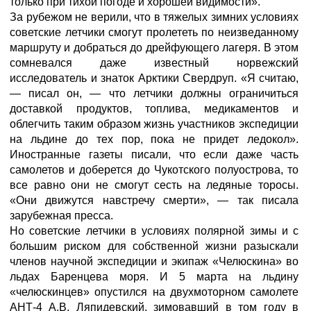
только при тихой погоде и хорошей видимости».
За рубежом не верили, что в тяжелых зимних условиях
советские летчики смогут пролететь по неизведанному
маршруту и добраться до дрейфующего лагеря. В этом
сомневался даже известный норвежский
исследователь и знаток Арктики Свердруп. «Я считаю,
— писал он, — что летчики должны ограничиться
доставкой продуктов, топлива, медикаментов и
облегчить таким образом жизнь участников экспедиции
на льдине до тех пор, пока не придет ледокол».
Иностранные газеты писали, что если даже часть
самолетов и доберется до Чукотского полуострова, то
все равно они не смогут сесть на ледяные торосы.
«Они движутся навстречу смерти», — так писала
зарубежная пресса.
Но советские летчики в условиях полярной зимы и с
большим риском для собственной жизни разыскали
членов научной экспедиции и экипаж «Челюскина» во
льдах Баренцева моря. И 5 марта на льдину
«челюскинцев» опустился на двухмоторном самолете
АНТ-4 А.В. Ляпидевский, зимовавший в том году в