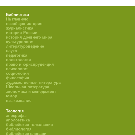
Библиотека
На главную
всеобщая история
журналистика
история России
история древнего мира
культурология
литературоведение
наука
педагогика
политология
право и юриспруденция
психология
социология
философия
художественная литература
Школьная литература
экономика и менеджмент
юмор
языкознание
Теология
апокрифы
апологетика
библейские толкования
библиология
библейские словари