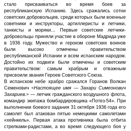
стало присваиваться во время боев за
республиканскую Испанию. Здесь сражались сотни
советских добровольцев, среди которых были военные
советники и инструкторы, артиллеристы и летчики,
танкисты и моряки… Первые советские летчики-
добровольцы приняли участие в обороне Мадрида уже
в 1936 году. Мужество и героизм советских воинов
были высоко отмечены правительством
республиканской Испании и всем испанским народом.
Достойно их подвиги были отмечены и советским
правительством: самым храбрым и отважным
присвоили звания Героев Советского Союза.
В испанском небе храбро сражался Горанов Волкан
Семенович
<Настоящее имя — Захари Симеонович
Захариев.>
— летчик гражданского воздушного флота,
командир экипажа бомбардировщика «Потез-54». При
выполнении боевого задания 31 октября 1936 года его
самолет был атакован пятью немецкими самолетами
«хейнкель». Первая атака противника была отбита
стрелками-радистами, а во время следующего боя у