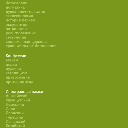
богословие
догматика
душепопечительство
екклесиология
история церкви
оккультизм
патрология
религиоведение
сектология
современная церковь
сравнительное богословие
Конфессии
атеизм
ислам
иудаизм
католицизм
православие
протестантизм
Иностранные языки
Английский
Французский
Немецкий
Иврит
Японский
Турецкий
Испанский
Китайский