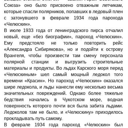
Союза» оно было присвоено отважным летчикам,
которые спасли полярников, попавших в ледовый плен
с затонувшего в феврале 1934 года парохода
«Челюскин».
В июле 1933 года от ленинградского пирса отчалил
новый, еще «без биографии», пароход «Челюскин».
Ему предстояло не только повторить рейс
«Александра Сибирякова», но и подойти к острову
Врангеля, чтобы произвести там смену персонала
полярной станции и выгрузить строительные
материалы и продукты. Во льдах Карского моря перед
«Челюскиным» шел самый мощный ледокол того
времени «Красин». Но пароход «Челюскин» оказался
шире ледокола, и льды нанесли ему несколько весьма
значительных повреждений. Однако более тяжелые
бедствия начались в Чукотском море, водная
поверхность которого почти вся была забита льдами.
Ледоколов там не было, и «Челюскину» приходилось
прокладывать путь самому.
В феврале 1934 года пароход «Челюскин» был