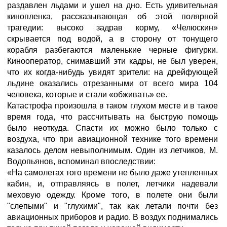
раздавлен льдами и ушел на дно. Есть удивительная
кинопленка, рассказывающая об этой полярной
трагедии: высоко задрав корму, «Челюскин»
скрывается под водой, а в сторону от тонущего
корабля разбегаются маленькие черные фигурки.
Кинооператор, снимавший эти кадры, не был уверен,
что их когда-нибудь увидят зрители: на дрейфующей
льдине оказались отрезанными от всего мира 104
человека, которые и стали «обживать» ее.
Катастрофа произошла в таком глухом месте и в такое
время года, что рассчитывать на быструю помощь
было неоткуда. Спасти их можно было только с
воздуха, что при авиационной технике того времени
казалось делом невыполнимым. Один из летчиков, М.
Водопьянов, вспоминал впоследствии:
«На самолетах того времени не было даже утепленных
кабин, и, отправляясь в полет, летчики надевали
меховую одежду. Кроме того, в полете они были
"слепыми" и "глухими", так как летали почти без
авиационных приборов и радио. В воздух поднимались