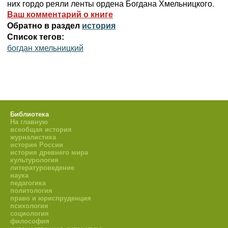
них гордо реяли ленты ордена Богдана Хмельницкого.
Ваш комментарий о книге
Обратно в раздел
история
Список тегов:
богдан хмельницкий
Библиотека
На главную
всеобщая история
журналистика
история России
история древнего мира
культурология
литературоведение
наука
педагогика
политология
право и юриспруденция
психология
социология
философия