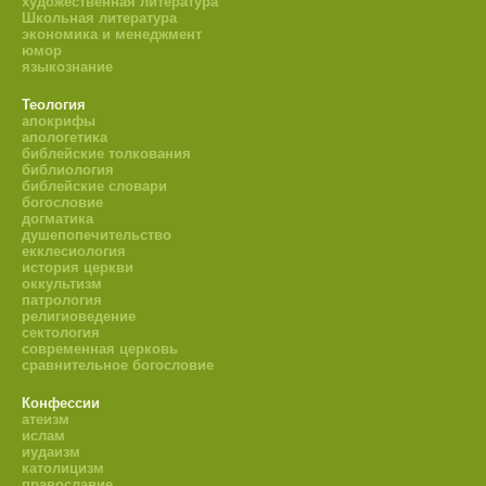
художественная литература
Школьная литература
экономика и менеджмент
юмор
языкознание
Теология
апокрифы
апологетика
библейские толкования
библиология
библейские словари
богословие
догматика
душепопечительство
екклесиология
история церкви
оккультизм
патрология
религиоведение
сектология
современная церковь
сравнительное богословие
Конфессии
атеизм
ислам
иудаизм
католицизм
православие