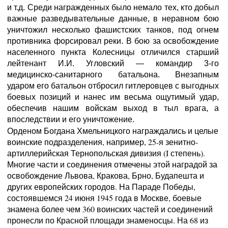
и т.д. Среди награжденных было немало тех, кто добыл
важные разведывательные данные, в неравном бою
уничтожил несколько фашистских танков, под огнем
противника форсировал реки. В бою за освобождение
населенного пункта Колесницы отличился старший
лейтенант И.И. Угловский — командир 3-го
медицинско-санитарного батальона. Внезапным
ударом его батальон отбросил гитлеровцев с выгодных
боевых позиций и нанес им весьма ощутимый удар,
обеспечив нашим войскам выход в тыл врага, а
впоследствии и его уничтожение.
Орденом Богдана Хмельницкого награждались и целые
воинские подразделения, например, 25-я зенитно-
артиллерийская Тернопольская дивизия (I степень).
Многие части и соединения отмечены этой наградой за
освобождение Львова, Кракова, Брно, Будапешта и
других европейских городов. На Параде Победы,
состоявшемся 24 июня 1945 года в Москве, боевые
знамена более чем 360 воинских частей и соединений
пронесли по Красной площади знаменосцы. На 68 из