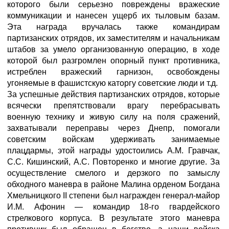
которого были серьезно повреждены вражеские
коммуникации и нанесен ущерб их тыловым базам.
Эта награда вручалась также командирам
партизанских отрядов, их заместителям и начальникам
штабов за умело организованную операцию, в ходе
которой был разгромлен опорный пункт противника,
истреблен вражеский гарнизон, освобождены
угоняемые в фашистскую каторгу советские люди и т.д.
За успешные действия партизанских отрядов, которые
всячески препятствовали врагу перебрасывать
военную технику и живую силу на поля сражений,
захватывали переправы через Днепр, помогали
советским войскам удерживать занимаемые
плацдармы, этой награды удостоились А.М. Гравчак,
С.С. Кишинский, А.С. Повторенко и многие другие. За
осуществление смелого и дерзкого по замыслу
обходного маневра в районе Малина орденом Богдана
Хмельницкого II степени был награжден генерал-майор
И.М. Афонин — командир 18-го гвардейского
стрелкового корпуса. В результате этого маневра