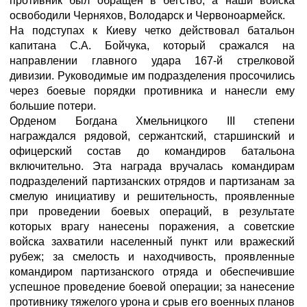
противник был обращен в бегство, а наши войска
освободили Черняхов, Володарск и Червоноармейск.
На подступах к Киеву четко действовал батальон
капитана С.А. Бойчука, который сражался на
направлении главного удара 167-й стрелковой
дивизии. Руководимые им подразделения просочились
через боевые порядки противника и нанесли ему
большие потери.
Орденом Богдана Хмельницкого III степени
награждался рядовой, сержантский, старшинский и
офицерский состав до командиров батальона
включительно. Эта награда вручалась командирам
подразделений партизанских отрядов и партизанам за
смелую инициативу и решительность, проявленные
при проведении боевых операций, в результате
которых врагу нанесены поражения, а советские
войска захватили населенный пункт или вражеский
рубеж; за смелость и находчивость, проявленные
командиром партизанского отряда и обеспечившие
успешное проведение боевой операции; за нанесение
противнику тяжелого урона и срыв его военных планов