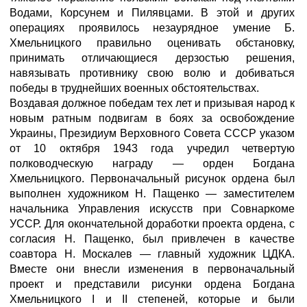
Водами, Корсунем и Пилявцами. В этой и других
операциях проявилось незаурядное умение Б.
Хмельницкого правильно оценивать обстановку,
принимать отличающиеся дерзостью решения,
навязывать противнику свою волю и добиваться
победы в труднейших военных обстоятельствах.
Воздавая должное победам тех лет и призывая народ к
новым ратным подвигам в боях за освобождение
Украины, Президиум Верховного Совета СССР указом
от 10 октября 1943 года учредил четвертую
полководческую награду — орден Богдана
Хмельницкого. Первоначальный рисунок ордена был
выполнен художником Н. Пащенко — заместителем
начальника Управления искусств при Совнаркоме
УССР. Для окончательной доработки проекта ордена, с
согласия Н. Пащенко, был привлечен в качестве
соавтора Н. Москалев — главный художник ЦДКА.
Вместе они внесли изменения в первоначальный
проект и представили рисунки ордена Богдана
Хмельницкого I и II степеней, которые и были