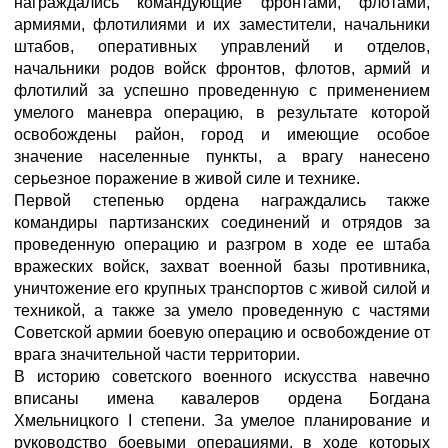
награждались командующие фронтами, флотами,
армиями, флотилиями и их заместители, начальники
штабов, оперативных управлений и отделов,
начальники родов войск фронтов, флотов, армий и
флотилий за успешно проведенную с применением
умелого маневра операцию, в результате которой
освобождены район, город и имеющие особое
значение населенные пункты, а врагу нанесено
серьезное поражение в живой силе и технике.
Первой степенью ордена награждались также
командиры партизанских соединений и отрядов за
проведенную операцию и разгром в ходе ее штаба
вражеских войск, захват военной базы противника,
уничтожение его крупных транспортов с живой силой и
техникой, а также за умело проведенную с частями
Советской армии боевую операцию и освобождение от
врага значительной части территории.
В историю советского военного искусства навечно
вписаны имена кавалеров ордена Богдана
Хмельницкого I степени. За умелое планирование и
руководство боевыми операциями, в ходе которых