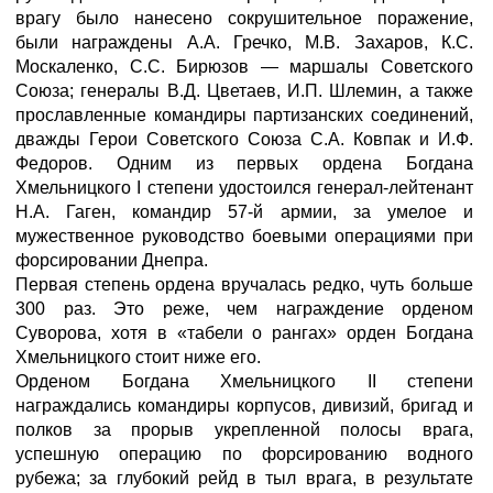
врагу было нанесено сокрушительное поражение,
были награждены А.А. Гречко, М.В. Захаров, К.С.
Москаленко, С.С. Бирюзов — маршалы Советского
Союза; генералы В.Д. Цветаев, И.П. Шлемин, а также
прославленные командиры партизанских соединений,
дважды Герои Советского Союза С.А. Ковпак и И.Ф.
Федоров. Одним из первых ордена Богдана
Хмельницкого I степени удостоился генерал-лейтенант
Н.А. Гаген, командир 57-й армии, за умелое и
мужественное руководство боевыми операциями при
форсировании Днепра.
Первая степень ордена вручалась редко, чуть больше
300 раз. Это реже, чем награждение орденом
Суворова, хотя в «табели о рангах» орден Богдана
Хмельницкого стоит ниже его.
Орденом Богдана Хмельницкого II степени
награждались командиры корпусов, дивизий, бригад и
полков за прорыв укрепленной полосы врага,
успешную операцию по форсированию водного
рубежа; за глубокий рейд в тыл врага, в результате