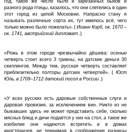
год, такое же число было и зарезанных быков и
разного рода птицы, казалось, что они слетелись в один
этот город из целой Московии. Напрасно стану я
называть различные сорта их, тут имелось всё, чего
только можно было пожелать». (
Иоанн Корб, ок. 1670 –
ок. 1741, австрийский дипломат
.)
«Рожь в этом городе чрезвычайно дёшева: осенью
четверть стоит всего 3 гривны, на датские деньги 30
скиллингов. Между тем, русская четверть составляет
приблизительно полторы датских четвертей». (
Юст
Юль, в 1709–1712 датский посол в России
.)
«У всех русских есть даровые собственные слуги и
даровая провизия, за исключением вин. Никто из не
бывавших здесь не может представить себе, сколько
мясных блюд и дичи подаётся у них на стол, а такое же
изобилие они надеются встретить и в домах
иностранцев, не принимая в соображение разницы