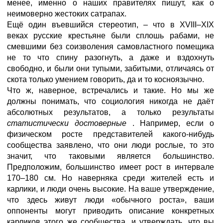
менее, именно о наших правителях пишут, как о
неимоверно жестоких сатрапах.
Ещё один въевшийся стереотип, – что в XVIII–XIX
веках русские крестьяне были сплошь рабами, не
смевшими без соизволения самовластного помещика
не то что спину разогнуть, а даже и вздохнуть
свободно, и были они тупыми, забитыми, отличаясь от
скота только умением говорить, да и то косноязычно.
Что ж, наверное, встречались и такие. Но мы же
должны понимать, что социология никогда не даёт
абсолютных результатов, а только результаты
статистически достоверные
. Например, если о
физическом росте представителей какого-нибудь
сообщества заявлено, что они люди рослые, то это
значит, что таковыми является большинство.
Предположим, большинство имеет рост в интервале
170–180 см. Но наверняка среди жителей есть и
карлики, и люди очень высокие. На ваше утверждение,
что здесь живут люди «обычного роста», ваши
оппоненты могут приводить описание конкретных
карликов этого же сообщества, и утверждать, что вы