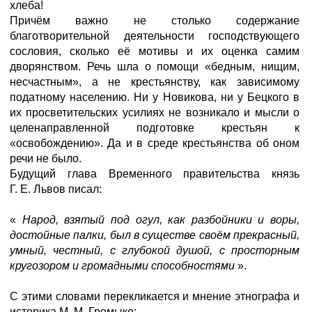
хлеба!
Причём важно не столько содержание
благотворительной деятельности господствующего
сословия, сколько её мотивы и их оценка самим
дворянством. Речь шла о помощи «бедным, нищим,
несчастным», а не крестьянству, как зависимому
податному населению. Ни у Новикова, ни у Бецкого в
их просветительских усилиях не возникало и мысли о
целенаправленной подготовке крестьян к
«освобождению». Да и в среде крестьянства об оном
речи не было.
Будущий глава Временного правительства князь
Г. Е. Львов писал:
«
Народ, взятый под огул, как разбойники и воры,
достойные палки, был в существе своём прекрасный,
умный, честный, с глубокой душой, с просторным
кругозором и громадными способностями
».
С этими словами перекликается и мнение этнографа и
историка М. М. Громыко: