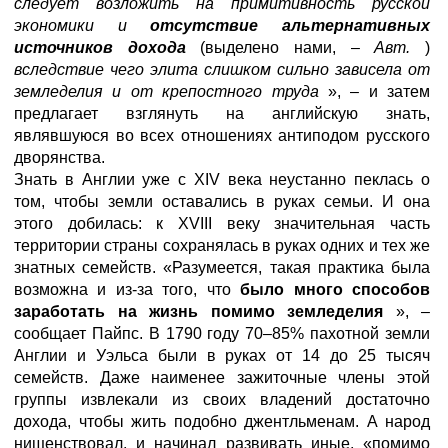
следует возложить на примитивность русской
экономики и
отсутствие альтернативных
источников дохода
(выделено нами, –
Авт.
)
вследствие чего элита слишком сильно зависела от
земледелия и от крепостного труда
», – и затем
предлагает взглянуть на английскую знать,
являвшуюся во всех отношениях антиподом русского
дворянства.
Знать в Англии уже с XIV века неустанно пеклась о
том, чтобы земли оставались в руках семьи. И она
этого добилась: к XVIII веку значительная часть
территории страны сохранялась в руках одних и тех же
знатных семейств. «Разумеется, такая практика была
возможна и из-за того, что
было много способов
заработать на жизнь помимо земледелия
», –
сообщает Пайпс. В 1790 году 70–85% пахотной земли
Англии и Уэльса были в руках от 14 до 25 тысяч
семейств. Даже наименее зажиточные члены этой
группы извлекали из своих владений достаточно
дохода, чтобы жить подобно джентльменам. А народ
нищенствовал, и начинал развивать иные, «помимо