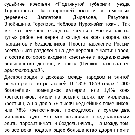
судьбине крестьян «Подтянутой губернии, уезда
Терпигорева, Пустопорожней волости, из смежных
деревень: Заплатова, Дырявова, Разутова,
Знобишина, Горелова, Неёлова, Нурожайки тож»… Так
же, как неверен взгляд на крестьян России как на
тупых рабов, не верен и взгляд на всех дворян, как
паразитов и бездельников. Просто население России
всегда было разделено на две неравные части: народ,
в состав которого входили крестьяне и подавляющее
большинство дворян, и элиту (Пушкин называл её
аристокрацией
).
Диспропорция в доходах между народом и элитой
была просто потрясающей. В 1858–1859 годах 1 400
богатейших помещиков империи, или 1,4% всех
крепостников, имели на землях своих три миллиона
крестьян, а на долю 79 тысяч беднейших помещиков,
или 78% крепостников, приходилось в сумме два
миллиона душ. Вот что позволяло представителям
элиты паразитничать и бездельничать, – а между тем,
во все века подавляющее большинство дворян почти