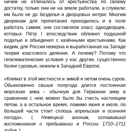
ничем не отличалось от крестьянства по своему
достатку, только они не на земле работали, а служили;
им было не до безделья и дворцовых интриг. Многим
дворянам для пропитания приходилось и в поле
работать самим; они составляли класс однодворцев,
которых Пётр I впоследствии обложил подушной
податью и объединил с казёнными крестьянами. Как
видим, для России неверна и выработанная на Западе
теория классового деления. А почему? Потому что
геоклиматические условия у нас другие, существенно
более суровые, нежели в Западной Европе.
«Климат в этой местности и зимой и летом очень суров.
Обыкновенно свыше полугода длится постоянная
морозная зима – обычную для Германии зиму в
сравнении с нею можно было бы счесть настоящим
летом, а в остальное время, помимо июня и июля, по
большей части стоит сплошь апрельская и осенняя
погода». (
Немецкий аноним, оставивший
воспоминания о пребывании в России 1710–1711
годов.
)