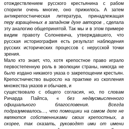
отождествлением русского крестьянина с рабом
спорили очень многие, оно прижилось. А затем
антикрепостническая литература, принадлежащая
перу взращённых в западном духе авторов
, сделала
эту аналогию общепринятой. Так мы и в этом примере
видим правоту Солоневича, утверждавшего, что
русская историография есть результат наблюдения
русских исторических процессов с нерусской точки
зрения.
Мало кто знает, что, хотя крепостное право играло
первостепенную роль в эволюции страны, никогда не
было издано никакого указа о закрепощении крестьян.
Крепостничество выросло на практике из скопления
множества указов и обычаев, и
существовало с общего согласия, но, по словам
Ричарда Пайпса, «
без недвусмысленного
официального благословения. Всегда
подразумевалось…, что помещики на самом деле не
являются собственниками своих крепостных, а
скорее, так сказать, руководят ими от имени