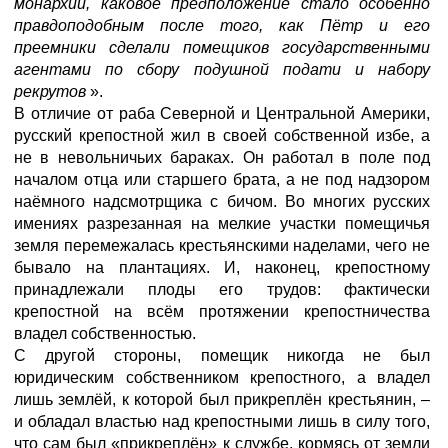
монархии, каковое предположение стало особенно
правдоподобным после того, как Пётр и его
преемники сделали помещиков государственными
агентами по сбору подушной подати и набору
рекрутов
».
В отличие от раба Северной и Центральной Америки,
русский крепостной жил в своей собственной избе, а
не в невольничьих бараках. Он работал в поле под
началом отца или старшего брата, а не под надзором
наёмного надсмотрщика с бичом. Во многих русских
имениях разрезанная на мелкие участки помещичья
земля перемежалась крестьянскими наделами, чего не
бывало на плантациях. И, наконец, крепостному
принадлежали плоды его трудов: фактически
крепостной на всём протяжении крепостничества
владел собственностью.
С другой стороны, помещик никогда не был
юридическим собственником крепостного, а владел
лишь землёй, к которой был прикреплён крестьянин, –
и обладал властью над крепостными лишь в силу того,
что сам был «прикреплён» к службе, кормясь от земли