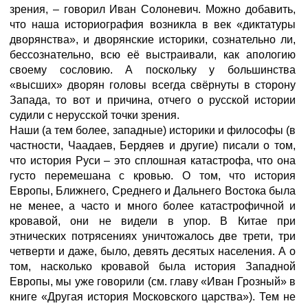
зрения, – говорил Иван Солоневич. Можно добавить,
что наша историография возникла в век «диктатуры
дворянства», и дворянские историки, сознательно ли,
бессознательно, всю её выстраивали, как апологию
своему сословию. А поскольку у большинства
«высших» дворян головы всегда свёрнуты в сторону
Запада, то вот и причина, отчего о русской истории
судили с нерусской точки зрения.
Наши (а тем более, западные) историки и философы (в
частности, Чаадаев, Бердяев и другие) писали о том,
что история Руси – это сплошная катастрофа, что она
густо перемешана с кровью. О том, что история
Европы, Ближнего, Среднего и Дальнего Востока была
не менее, а часто и много более катастрофичной и
кровавой, они не видели в упор. В Китае при
этнических потрясениях уничтожалось две трети, три
четверти и даже, было, девять десятых населения. А о
том, насколько кровавой была история Западной
Европы, мы уже говорили (см. главу «Иван Грозный» в
книге «Другая история Московского царства»). Тем не