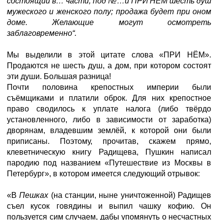
состоящий в… части, под №…и ПРИ НЁМ шесть душ
мужеского и женского полу; продажа будет при оном
доме. Желающие могут осмотреть
заблаговременно“.
Мы выделили в этой цитате слова «ПРИ НЁМ».
Продаются не шесть душ, а дом, при котором состоят
эти души. Большая разница!
Почти половина крепостных империи были
съёмщиками и платили оброк. Для них крепостное
право сводилось к уплате налога (либо твёрдо
установленного, либо в зависимости от заработка)
дворянам, владевшим землёй, к которой они были
приписаны. Поэтому, прочитав, скажем прямо,
клеветническую книгу Радищева, Пушкин написал
пародию под названием «Путешествие из Москвы в
Петербург», в котором имеется следующий отрывок:
«В
Пешках
(на станции, ныне уничтоженной) Радищев
съел кусок говядины и выпил чашку кофию. Он
пользуется сим случаем, дабы упомянуть о несчастных