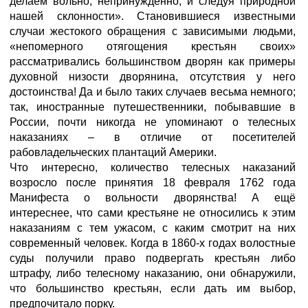
делаем вольно, непринуждённо, и следуя природной
нашей склонности». Становившиеся известными
случаи жестокого обращения с зависимыми людьми,
«непомерного отягощения крестьян своих»
рассматривались большинством дворян как примеры
духовной низости дворянина, отсутствия у него
достоинства! Да и было таких случаев весьма немного;
так, иностранные путешественники, побывавшие в
России, почти никогда не упоминают о телесных
наказаниях – в отличие от посетителей
рабовладельческих плантаций Америки.
Что интересно, количество телесных наказаний
возросло после принятия 18 февраля 1762 года
Манифеста о вольности дворянства! А ещё
интереснее, что сами крестьяне не относились к этим
наказаниям с тем ужасом, с каким смотрит на них
современный человек. Когда в 1860-х годах волостные
суды получили право подвергать крестьян либо
штрафу, либо телесному наказанию, они обнаружили,
что большинство крестьян, если дать им выбор,
предпочитало порку.