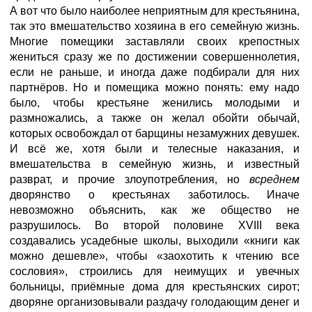
А вот что было наиболее неприятным для крестьянина,
так это вмешательство хозяина в его семейную жизнь.
Многие помещики заставляли своих крепостных
жениться сразу же по достижении совершеннолетия,
если не раньше, и иногда даже подбирали для них
партнёров. Но и помещика можно понять: ему надо
было, чтобы крестьяне женились молодыми и
размножались, а также он желал обойти обычай,
которых освобождал от барщины незамужних девушек.
И всё же, хотя были и телесные наказания, и
вмешательства в семейную жизнь, и известный
разврат, и прочие злоупотребления, но
всреднем
дворянство о крестьянах заботилось. Иначе
невозможно объяснить, как же общество не
разрушилось. Во второй половине XVIII века
создавались усадебные школы, выходили «книги как
можно дешевле», чтобы «заохотить к чтению все
сословия», строились для неимущих и увечных
больницы, приёмные дома для крестьянских сирот;
дворяне организовывали раздачу голодающим денег и