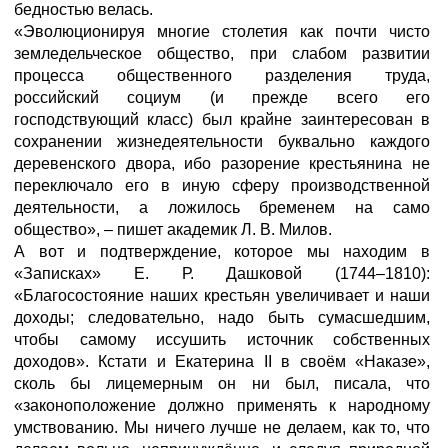
бедностью велась.
«Эволюционируя многие столетия как почти чисто
земледельческое общество, при слабом развитии
процесса общественного разделения труда,
российский социум (и прежде всего его
господствующий класс) был крайне заинтересован в
сохранении жизнедеятельности буквально каждого
деревенского двора, ибо разорение крестьянина не
переключало его в иную сферу производственной
деятельности, а ложилось бременем на само
общество», – пишет академик Л. В. Милов.
А вот и подтверждение, которое мы находим в
«Записках» Е. Р. Дашковой (1744–1810):
«Благосостояние наших крестьян увеличивает и наши
доходы; следовательно, надо быть сумасшедшим,
чтобы самому иссушить источник собственных
доходов». Кстати и Екатерина II в своём «Наказе»,
сколь бы лицемерным он ни был, писала, что
«законоположение должно применять к народному
умствованию. Мы ничего лучше не делаем, как то, что