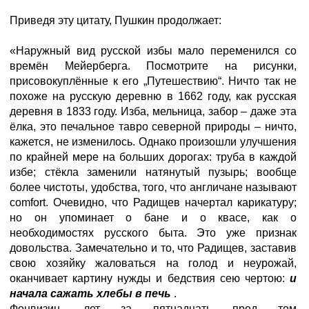
Приведя эту цитату, Пушкин продолжает:
«Наружный вид русской избы мало переменился со
времён Мейерберга. Посмотрите на рисунки,
присовокуплённые к его „Путешествию“. Ничто так не
похоже на русскую деревню в 1662 году, как русская
деревня в 1833 году. Изба, мельница, забор – даже эта
ёлка, это печальное тавро северной природы – ничто,
кажется, не изменилось. Однако произошли улучшения
по крайней мере на больших дорогах: труба в каждой
избе; стёкла заменили натянутый пузырь; вообще
более чистоты, удобства, того, что англичане называют
comfort. Очевидно, что Радищев начертал карикатуру;
но он упоминает о бане и о квасе, как о
необходимостях русского быта. Это уже признак
довольства. Замечательно и то, что Радищев, заставив
свою хозяйку жаловаться на голод и неурожай,
оканчивает картину нужды и бедствия сею чертою:
и
начала сажать хлебы в печь
.
Фонвизин, лет за пятнадцать пред тем