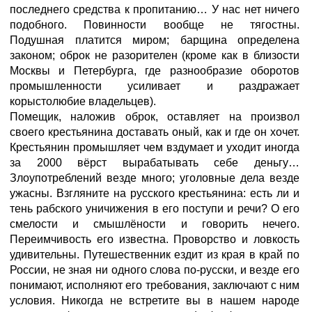
последнего средства к пропитанию… У нас нет ничего
подобного. Повинности вообще не тягостны.
Подушная платится миром; барщина определена
законом; оброк не разорителен (кроме как в близости
Москвы и Петербурга, где разнообразие оборотов
промышленности усиливает и раздражает
корыстолюбие владельцев).
Помещик, наложив оброк, оставляет на произвол
своего крестьянина доставать оный, как и где он хочет.
Крестьянин промышляет чем вздумает и уходит иногда
за 2000 вёрст вырабатывать себе деньгу…
Злоупотреблений везде много; уголовные дела везде
ужасны. Взгляните на русского крестьянина: есть ли и
тень рабского уничижения в его поступи и речи? О его
смелости и смышлёности и говорить нечего.
Переимчивость его известна. Проворство и ловкость
удивительны. Путешественник ездит из края в край по
России, не зная ни одного слова по-русски, и везде его
понимают, исполняют его требования, заключают с ним
условия. Никогда не встретите вы в нашем народе