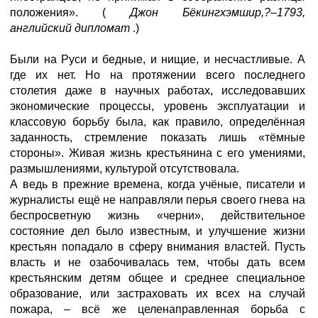
положения». (
Джон Бёкингхэмшир,?–1793,
английский дипломат
.)
Были на Руси и бедные, и нищие, и несчастливые. А
где их нет. Но на протяжении всего последнего
столетия даже в научных работах, исследовавших
экономические процессы, уровень эксплуатации и
классовую борьбу была, как правило, определённая
заданность, стремление показать лишь «тёмные
стороны». Живая жизнь крестьянина с его умениями,
размышлениями, культурой отсутствовала.
А ведь в прежние времена, когда учёные, писатели и
журналисты ещё не направляли перья своего гнева на
беспросветную жизнь «черни», действительное
состояние дел было известным, и улучшение жизни
крестьян попадало в сферу внимания властей. Пусть
власть и не озабочивалась тем, чтобы дать всем
крестьянским детям общее и среднее специальное
образование, или застраховать их всех на случай
пожара, – всё же целенаправленная борьба с