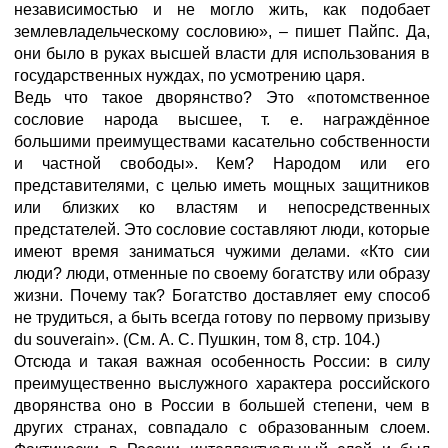
независимостью и не могло жить, как подобает
землевладельческому сословию», – пишет Пайпс. Да,
они было в руках высшей власти для использования в
государственных нуждах, по усмотрению царя.
Ведь что такое дворянство? Это «потомственное
сословие народа высшее, т. е. награждённое
большими преимуществами касательно собственности
и частной свободы». Кем? Народом или его
представителями, с целью иметь мощных защитников
или близких ко властям и непосредственных
предстателей. Это сословие составляют люди, которые
имеют время заниматься чужими делами. «Кто сии
люди? люди, отменные по своему богатству или образу
жизни. Почему так? Богатство доставляет ему способ
не трудиться, а быть всегда готову по первому призыву
du souverain». (См. А. С. Пушкин, том 8, стр. 104.)
Отсюда и такая важная особенность России: в силу
преимущественно выслужного характера российского
дворянства оно в России в большей степени, чем в
других странах, совпадало с образованным слоем.