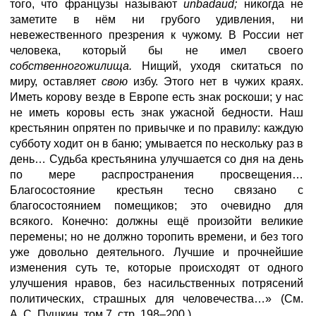
того, что французы называют
unbadaud;
никогда не
заметите в нём ни грубого удивления, ни
невежественного презрения к чужому. В России нет
человека, который бы не имел своего
собственногожилища.
Нищий, уходя скитаться по
миру, оставляет
свою
избу. Этого нет в чужих краях.
Иметь корову везде в Европе есть знак роскоши; у нас
не иметь коровы есть знак ужасной бедности. Наш
крестьянин опрятен по привычке и по правилу: каждую
субботу ходит он в баню; умывается по нескольку раз в
день… Судьба крестьянина улучшается со дня на день
по мере распространения просвещения…
Благосостояние крестьян тесно связано с
благосостоянием помещиков; это очевидно для
всякого. Конечно: должны ещё произойти великие
перемены; но не должно торопить времени, и без того
уже довольно деятельного. Лучшие и прочнейшие
изменения суть те, которые происходят от одного
улучшения нравов, без насильственных потрясений
политических, страшных для человечества…» (См.
А. С. Пушкин, том 7, стр. 198–200.)