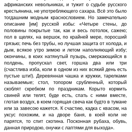
африканских невольниках, и тужит о судьбе русского
крестьянина, не употребляющего сахара. Всё это было
тогдашним модным краснословием. Но замечательно
описание [им] русской избы: «Четыре стены, до
половины покрытые так, как и весь потолок, сажею;
пол в щелях, на вершок, по крайней мере, поросший
грязью; печь без трубы, но лучшая защита от холода, и
дым, всякое утро зимою и летом наполняющий избу;
окончины, в коих натянутый пузырь, смеркающийся в
полдень, пропускал свет, горшка два или три
(счастлива изба, коли в одном из них всякий день есть
пустые шти!). Деревянная чашка и кружки, тарелками
называемые; стол, топором срубленный, который
скоблят скребком по праздникам. Корыто кормить
свиней или телят, буде есть, спать с ними вместе,
глотая воздух, в коем горящая свеча как будто в тумане
или за завесою кажется. К счастию, кадка с квасом, на
уксус похожим, и на дворе баня, в коей коли не
парятся, то спит скотина. Посконная рубаха, обувь,
данная природою, онучки с лаптями для выхода».