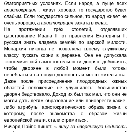
благоприятных условиях. Если народ, а пуще всех
аристокрация
, живут хорошо, то государство будет
слабым. Если государство сильное, то народ живёт не
очень хорошо, а
аристокрация
зажата в кулак.
На протяжении трёх столетий, отделявших
царствование Ивана III от правления Екатерины II,
русская знать владела землёй по царской милости.
Монархия никогда не позволяла своему служилому
классу пускать корни в деревне. Она не допускала
экономической самостоятельности дворян, добиваясь,
чтобы дворяне в любой момент были готовы
перебраться на новую должность и место жительства.
Даже после присоединения плодородных южных
областей положение не улучшилось: большинство
дворян бедствовало. Доход их был так мал, что они не
могли дать детям образование или приобрести какие-
либо атрибуты аристократического образа жизни, к
которому, после знакомства с образом жизни
европейской знати, стали стремиться.
Ричард Пайпс пишет: «
вину за дворянскую бедность