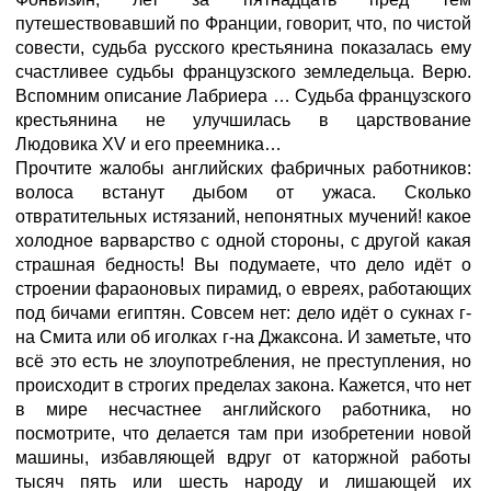
путешествовавший по Франции, говорит, что, по чистой
совести, судьба русского крестьянина показалась ему
счастливее судьбы французского земледельца. Верю.
Вспомним описание Лабриера … Судьба французского
крестьянина не улучшилась в царствование
Людовика XV и его преемника…
Прочтите жалобы английских фабричных работников:
волоса встанут дыбом от ужаса. Сколько
отвратительных истязаний, непонятных мучений! какое
холодное варварство с одной стороны, с другой какая
страшная бедность! Вы подумаете, что дело идёт о
строении фараоновых пирамид, о евреях, работающих
под бичами египтян. Совсем нет: дело идёт о сукнах г-
на Смита или об иголках г-на Джаксона. И заметьте, что
всё это есть не злоупотребления, не преступления, но
происходит в строгих пределах закона. Кажется, что нет
в мире несчастнее английского работника, но
посмотрите, что делается там при изобретении новой
машины, избавляющей вдруг от каторжной работы
тысяч пять или шесть народу и лишающей их