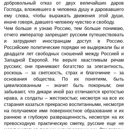
добровольный отказ от двух величайших даров
Господа, вложившего в человека душу и даровавшего
ему слова, чтобы выражать движения этой души,
иначе говоря, давшего человеку чувство и свободу.
Чем больше я узнаю Россию, тем больше понимаю,
отчего император запрещает русским путешествовать
и затрудняет иностранцам доступ в Россию.
Российские политические порядки не выдержали бы и
двадцати лет свободных сношений между Россией и
Западной Европой. Не верьте хвастливым речам
русских; они принимают богатство за элегантность,
роскошь -- за светскость, страх и благочиние -- за
основания общества. По их понятиям, быть
цивилизованным -- значит быть покорным; они
забывают, что дикари иной раз отличаются кротостью
нрава, а солдаты -- жестокостью; несмотря на все их
старания казаться прекрасно воспитанными, несмотря
на получаемое ими поверхностное образование и их
раннюю и глубокую развращенность, несмотря на их
превосходную практическую сметку, русские еще не