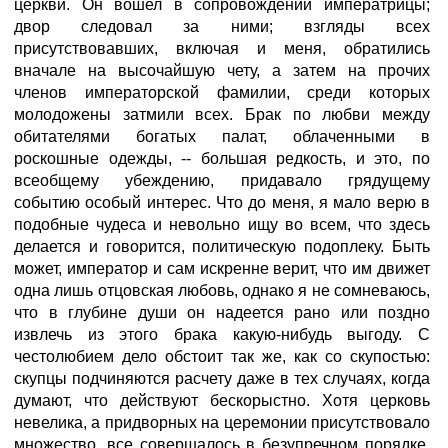
церкви. Он вошел в сопровождении императрицы;
двор следовал за ними; взгляды всех
присутствовавших, включая и меня, обратились
вначале на высочайшую чету, а затем на прочих
членов императорской фамилии, среди которых
молодожены затмили всех. Брак по любви между
обитателями богатых палат, облаченными в
роскошные одежды, -- большая редкость, и это, по
всеобщему убеждению, придавало грядущему
событию особый интерес. Что до меня, я мало верю в
подобные чудеса и невольно ищу во всем, что здесь
делается и говорится, политическую подоплеку. Быть
может, император и сам искренне верит, что им движет
одна лишь отцовская любовь, однако я не сомневаюсь,
что в глубине души он надеется рано или поздно
извлечь из этого брака какую-нибудь выгоду. С
честолюбием дело обстоит так же, как со скупостью:
скупцы подчиняются расчету даже в тех случаях, когда
думают, что действуют бескорыстно. Хотя церковь
невелика, а придворных на церемонии присутствовало
множество, все совершалось в безупречном порядке.