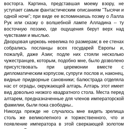
восторга. Картина, представшая моему взору, не
уступает самым фантастическим описаниям "Тысячи и
одной ночи"; при виде ее вспоминаешь поэму о Лалла
Рук или сказку о волшебной лампе Алладина -- ту
восточную поэзию, где ощущения берут верх над
чувствами и мыслью.
Дворцовая церковь невелика по размерам; в ее стенах
собрались посланцы всех государей Европы и,
пожалуй, даже Азии; подле них стояли несколько
чужестранцев, которым, подобно мне, было дозволено
присутствовать при церемонии вместе с
дипломатическим корпусом, супруги послов и, наконец,
видные придворные сановники; балюстрада отделяла
нас от ограды, окружающей алтарь. Алтарь этот имеет
вид довольно низкого квадратного стола. Места перед
алтарем, предназначенные для членов императорской
фамилии, были пока свободны..
Никогда прежде не случалось мне видеть зрелища
столь же великолепного и торжественного, что и
появление императора в этой сверкающей золотом