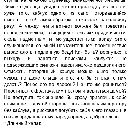
ступив на нижнюю ступеньку великолепной лестницы
Зимнего дворца, увидел, что потерял одну из шпор и,
хуже того, каблук одного из сапог, оторвавшийся
вместе с нею! Таким образом, я оказался наполовину
разут. А между тем я вот-вот должен был предстать
перед человеком, слывущим столь же придирчивым,
сколь надменным и могущественным: ввиду этого
случившееся со мной незначительное происшествие
вырастало в подлинную беду! Как быть? вернуться к
выходу и заняться поисками каблука? Но
подъезжающие экипажи наверняка уже раздавили его.
Отыскать потерянный каблук можно было только
чудом, но даже отыщи я его, что бы я стал с ним
делать? Понес его во дворец? На что же решиться?
Проститься с французским послом и вернуться домой?
Но поступить так значило бы сразу привлечь к себе
внимание; с другой стороны, показавшись императору
без каблука, я рисковал погубить себя в его глазах и в
глазах преданных ему царедворцев, а добровольно
* Длинный халат.