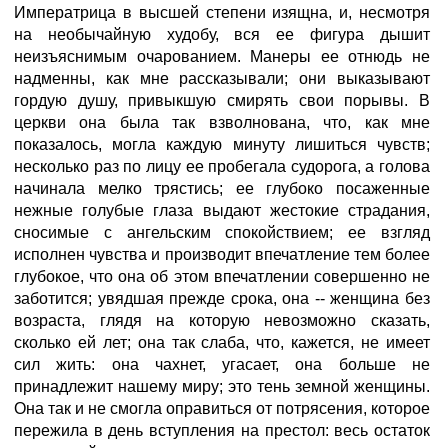
Императрица в высшей степени изящна, и, несмотря
на необычайную худобу, вся ее фигура дышит
неизъяснимым очарованием. Манеры ее отнюдь не
надменны, как мне рассказывали; они выказывают
гордую душу, привыкшую смирять свои порывы. В
церкви она была так взволнована, что, как мне
показалось, могла каждую минуту лишиться чувств;
несколько раз по лицу ее пробегала судорога, а голова
начинала мелко трястись; ее глубоко посаженные
нежные голубые глаза выдают жестокие страдания,
сносимые с ангельским спокойствием; ее взгляд
исполнен чувства и производит впечатление тем более
глубокое, что она об этом впечатлении совершенно не
заботится; увядшая прежде срока, она -- женщина без
возраста, глядя на которую невозможно сказать,
сколько ей лет; она так слаба, что, кажется, не имеет
сил жить: она чахнет, угасает, она больше не
принадлежит нашему миру; это тень земной женщины.
Она так и не смогла оправиться от потрясения, которое
пережила в день вступления на престол: весь остаток