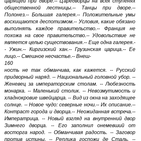
царящей при дворе.-- Царедворцы на всех ступенях
общественной лестницы.-- Танцы при дворе.--
Полонез.-- Большая галерея.-- Положительные умы
восхищаются деспотизмом.-- Условия, какие обязано
выполнять каждое правительство.-- Франция не
похожа на свое правительство.-- Удовольствие не
является целью существования.-- Еще одна галерея.-
- Ужин.-- Киргизский хан.-- Грузинская царица.-- Ее
лицо.-- Смешное несчастье.-- Внеш-
160
ность не так обманчива, как кажется. -- Русский
придворный наряд. -- Национальный головной убор. --
Женевец за императорским столам. -- Любезность
монарха. -- Маленький столик. -- Невозмутимость и
хладнокровие швейцарца. -- Вид из окна на заходящее
солнце. -- Новое чудо: северные ночи.-- Их описание.--
Контраст города и дворца.-- Неожиданная встреча.--
Императрица. -- Новый взгляд на внутренний двор
Зимнего дворца. -- Его заполнил онемевший от
восторга народ. -- Обманчивая радость. -- Заговор
против истины. -- Реплика госпожи де Сталь. --