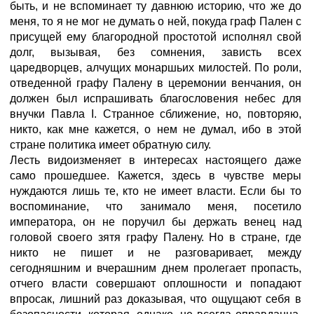
быть, и не вспоминает ту давнюю историю, что же до
меня, то я не мог не думать о ней, покуда граф Пален с
присущей ему благородной простотой исполнял свой
долг, вызывая, без сомнения, зависть всех
царедворцев, алчущих монаршьих милостей. По роли,
отведенной графу Палену в церемонии венчания, он
должен был испрашивать благословения небес для
внучки Павла I. Странное сближение, но, повторяю,
никто, как мне кажется, о нем не думал, ибо в этой
стране политика имеет обратную силу.
Лесть видоизменяет в интересах настоящего даже
само прошедшее. Кажется, здесь в чувстве меры
нуждаются лишь те, кто не имеет власти. Если бы то
воспоминание, что занимало меня, посетило
императора, он не поручил бы держать венец над
головой своего зятя графу Палену. Но в стране, где
никто не пишет и не разговаривает, между
сегодняшним и вчерашним днем пролегает пропасть,
отчего власти совершают оплошности и попадают
впросак, лишний раз доказывая, что ощущают себя в