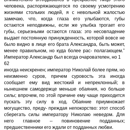
человека, распоряжающегося по своему усмотрению
жизнями стольких людей, я с невольной жалостью
замечаю, что, когда глаза его улыбаются, губы
остаются неподвижны, если же улыбка трогает его
губы, серьезными остаются глаза: это несовпадение
выдает постоянную принужденность, которой вовсе не
было видно в лице его брата Александра, быть может,
менее правильном, но куда более рас- полагающем."
Император Александр был всегда очарователен, но 1
62
иногда неискренен; император Николай более прям, но
неизменно суров, причем суровость эта иногда
сообщает ему вид жестокий и непреклонный; в
нынешнем самодержце меньше обаяния, но больше
силы; впрочем, по этой причине ему чаще приходится
пускать эту силу в ход. Обаяние приумножает
могущество, преду- преждая непокорство: этот способ
сберегать силы императору Николаю неведом. Для
него главное -- повиновение подданных;
предшественники его ждали от подданных любви.