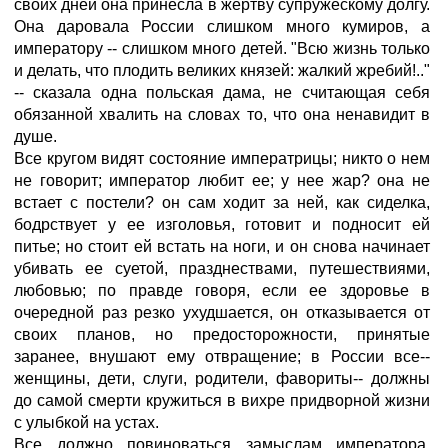
своих дней она принесла в жертву супружескому долгу.
Она даровала России слишком много кумиров, а
императору -- слишком много детей. "Всю жизнь только
и делать, что плодить великих князей: жалкий жребий!.."
-- сказала одна польская дама, не считающая себя
обязанной хвалить на словах то, что она ненавидит в
душе.
Все кругом видят состояние императрицы; никто о нем
не говорит; император любит ее; у нее жар? она не
встает с постели? он сам ходит за ней, как сиделка,
бодрствует у ее изголовья, готовит и подносит ей
питье; но стоит ей встать на ноги, и он снова начинает
убивать ее суетой, празднествами, путешествиями,
любовью; по правде говоря, если ее здоровье в
очередной раз резко ухудшается, он отказывается от
своих планов, но предосторожности, принятые
заранее, внушают ему отвращение; в России все--
женщины, дети, слуги, родители, фавориты-- должны
до самой смерти кружиться в вихре придворной жизни
с улыбкой на устах.
Все должно повиноваться замыслам императора,