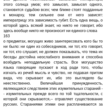
этого солнца умов; его замысел, замысел одного,
становится судьбою всех; чем ближе стоят подданные
к монарху, тем сильнее они от него зависят:
императрицу эта зависимость губит. Есть одна вещь, о
которой здесь всякий знает, но никто не говорит, ибо
здесь вообще никто не произносит ни единого слова
163
о предметах, могущих живо заинтересовать кого бы то
ни было: ни один из собеседников, ни тот, кто говорит,
ни тот, кто слушает, не должен показывать, что тема их
беседы достойна неослабного внимания и способна
возбудить неподдельную страсть. Все могущество
языка говорящие пускают в ход ради того, чтобы
изгнать из речей мысль и чувство, не подавая притом
вида, что скрывают их, ибо это выглядело бы
неестественно. Величайшая принужденность,
являющаяся следствием этих изумительных стараний -
- изумительных прежде всего по той тщательности, с
которой они скрываются,-- отравляет существование
русских. Стараниями этими они расплачиваются за