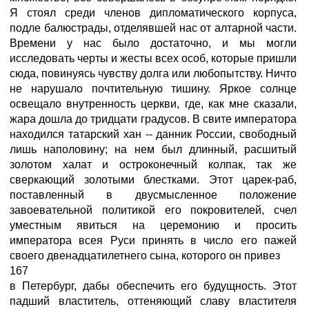
Я стоял среди членов дипломатического корпуса,
подле балюстрады, отделявшей нас от алтарной части.
Времени у нас было достаточно, и мы могли
исследовать черты и жесты всех особ, которые пришли
сюда, повинуясь чувству долга или любопытству. Ничто
не нарушало почтительную тишину. Яркое солнце
освещало внутренность церкви, где, как мне сказали,
жара дошла до тридцати градусов. В свите императора
находился татарский хан -- данник России, свободный
лишь наполовину; на нем был длинный, расшитый
золотом халат и остроконечный колпак, так же
сверкающий золотыми блестками. Этот царек-раб,
поставленный в двусмысленное положение
завоевательной политикой его покровителей, счел
уместным явиться на церемонию и просить
императора всея Руси принять в число его пажей
своего двенадцатилетнего сына, которого он привез
167
в Петербург, дабы обеспечить его будущность. Этот
падший властитель, оттеняющий славу властителя