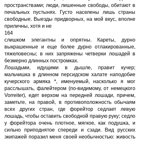
пространствами; люди, лишенные свободы, обитают в
печальных пустынях. Густо населены лишь страны
свободные. Выезды придворных, на мой вкус, вполне
приличны, хотя и не
164
слишком элегантны и опрятны. Кареты, дурно
выкрашенные и еще более дурно отлакированные,
тяжеловесны; в них запряжены четверки лошадей в
безмерно длинных постромках.
Лошадьми, идущими в дышле, правит кучер;
мальчишка в длинном персидском халате наподобие
кучерского армяка *, именуемый, насколько я мог
расслышать, фалейтером (по-видимому, от немецкого
Vorreiter), едет верхом на передней лошади, причем,
заметьте, на правой, в противоположность обычаям
всех других стран, где форейтор седлает левую
лошадь, чтобы оставить свободной правую руку; седло
у форейтора очень плотное, мягкое, как подушка, и
сильно приподнятое спереди и сзади. Вид русских
экипажей поразил меня своей необычностью: живость