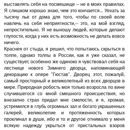
выставлять себя на посмешище -- не в моих правилах.
Я слишком хорошо знаю, чем это кончается... Уехать за
тысячу лье от дома для того, чтобы по своей воле
навлечь на себя неприятности,-- это, на мой взгляд,
непростительно. Я не выношу людей, которые делают
глупости, когда у них есть возможность не делать вовсе
ничего.
Краснея от стыда, я решил, что попытаюсь скрыться в
толпе, однако толпы в России, как я уже сказал, не
существует, особенно же одиноко я чувствовал себя на
лестнице нового Зимнего дворца, напоминающей
декорацию к опере "Гюстав". Дворец этот, пожалуй,
самый просторный и великолепный из всех дворцов в
мире. Природная робость моя только возросла по вине
случившегося со мной смешного происшествия, но
внезапно страх придал мне смелости, и я, хромая,
устремился в глубь огромных зал и богато украшенных
галерей, великолепие и протяженность которых
проклинал в душе, ибо и то и другое отнимало у меня
всякую надежду укрыться от пристальных взоров