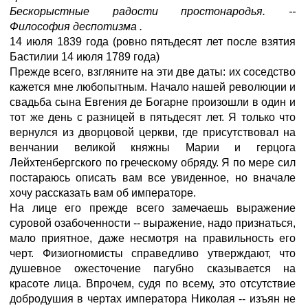
Бескорыстные радости простонародья. --
Философия деспотизма .
14 июля 1839 года (ровно пятьдесят лет после взятия
Бастилии 14 июля 1789 года)
Прежде всего, взгляните на эти две даты: их соседство
кажется мне любопытным. Начало нашей революции и
свадьба сына Евгения де Богарне произошли в один и
тот же день с разницей в пятьдесят лет. Я только что
вернулся из дворцовой церкви, где присутствовал на
венчании великой княжны Марии и герцога
Лейхтенбергского по греческому обряду. Я по мере сил
постараюсь описать вам все увиденное, но вначале
хочу рассказать вам об императоре.
На лице его прежде всего замечаешь выражение
суровой озабоченности -- выражение, надо признаться,
мало приятное, даже несмотря на правильность его
черт. Физиогномисты справедливо утверждают, что
душевное ожесточение пагубно сказывается на
красоте лица. Впрочем, судя по всему, это отсутствие
добродушия в чертах императора Николая -- изъян не