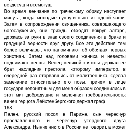
вездесущ и всемогущ.
Во время венчания по греческому обряду наступает
минута, когда молодые супруги пьют из одной чаши.
Затем в сопровождении священника, совершающего
богослужение, они трижды обходят вокруг алтаря,
держась за руки в знак своего соединения в браке и
грядущей верности друг другу. Все эти действия тем
более величавы, что напоминают об обрядах первых
христиан. Затем над головами жениха и невесты
поднимают венцы. Венец великой княжны держал ее
брат, наследник престола, которому император, в
очередной раз оторвавшись от молитвенника, сделал
замечание относительно его позы, причем в лице
государя непонятным для меня образом соединились в
этот миг добродушие и мелочная требовательность;
венец герцога Лейхтенбергского держал граф
168
Пален, русский посол в Париже, сын чересчур
прославленного и чересчур усердного друга
Александра. Нынче никто в России не говорит, а может