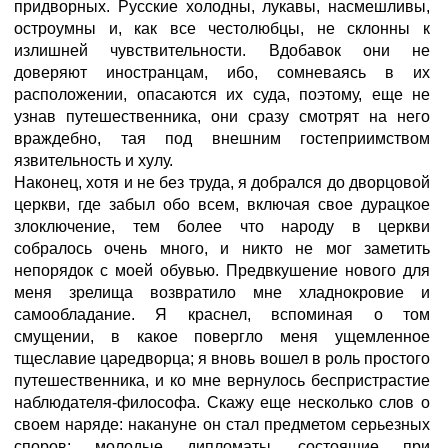
придворных. Русские холодны, лукавы, насмешливы,
остроумны и, как все честолюбцы, не склонны к
излишней чувствительности. Вдобавок они не
доверяют иностранцам, ибо, сомневаясь в их
расположении, опасаются их суда, поэтому, еще не
узнав путешественника, они сразу смотрят на него
враждебно, тая под внешним гостеприимством
язвительность и хулу.
Наконец, хотя и не без труда, я добрался до дворцовой
церкви, где забыл обо всем, включая свое дурацкое
злоключение, тем более что народу в церкви
собралось очень много, и никто не мог заметить
непорядок с моей обувью. Предвкушение нового для
меня зрелища возвратило мне хладнокровие и
самообладание. Я краснел, вспоминая о том
смущении, в какое повергло меня ущемленное
тщеславие царедворца; я вновь вошел в роль простого
путешественника, и ко мне вернулось беспристрастие
наблюдателя-философа. Скажу еще несколько слов о
своем наряде: накануне он стал предметом серьезных
споров; молодые дипломаты, состоящие при