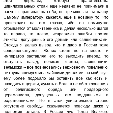
этой державы, которую правительства
цивилизованных стран еще недавно не принимали в
расчет, спрашиваешь себя, не грезишь ли ты наяву.
Самому императору, кажется, еще в новинку то, что
происходит на его глазах, ибо он поминутно
отрывается от молитвенника и, делая несколько шагов
то вправо, то влево, исправляет ошибки против
этикета, допущенные его детьми или священниками.
Отсюда я делаю вывод, что и двор в России тоже
совершенствуется. Жених стоял не на месте, и
император заставлял его то выходить вперед, то
отступать назад; великая княжна, священники,
вельможи -- все повиновались верховному повелению,
не гнушавшемуся мельчайшими деталями; на мой вкус,
ему более подобало бы оставить все как есть и,
находясь в церкви, думать о Боге, а не об отклонениях
от религиозного обряда или придворного
церемониала, допущенных его подданными и
родственниками. Но в этой удивительной стране
отсутствие свободы сказывается повсюду, даже у
подножия алтаря. В России дух Петра Великого