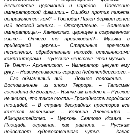
Великолепие церемоний и нарядов.-- Появление
императорской фамилии.-- Ошибки против тикета
исправляются: кем? -- Господин Пален держит венец
над головой жениха. -- Отступление. -- Волнение
императрицы.-- Ханжество, царящее в современном
языке.-- Отчего то происходит?-- Музыка в
придворной церкви.-- Старинные греческие
песнопения, обработанные некогда итальянскими
композиторами.-- Чудесное действие этой музыки.--
Те Deum.-- Архиепископ. -- Император целует ему
руку. -- Невозмутимость герцога Лейхтенбергского. -
- Его обманчивый вид. -- Ложное положение. --
Воспоминание из эпохи Террора. -- Талисман
господина де Богарне.-- Нынче им владею я.-- Русские
не знают, что такое толпа.-- Громадность городских
площадей. -- В стране бескрайних просторов все
кажется маленьким, -- Колонна Александра. --
Адмиралтейство. -- Церковь Святого Исаака. --
Площадь, огромная, как равнина. -- Русским
недостает художественного чутья. -- Какая