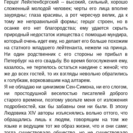
Герцог Лейхтенбсргский -- высокий, сильный, хорошо
сложенный молодой человек; черты его лица вполне
заурядны; глаза красивы, а рот чересчур велик, да к
тому же неправильной формы; герцог строен, но в
осанке его нет благородства; ему удается скрыть
природный недостаток изящества с помощью мундира,
который очень идет ему, но делает его больше похожим
на статного младшего лейтенанта, нежели на принца.
Ни один родственник с его стороны не прибыл в
Петербург на его свадьбу. Во время богослужения ему,
казалось, не терпелось остаться наедине с женой; что
же до всех гостей, то их взгляды невольно обратились
к голубкам, ворковавшим над алтарем.
Я не обладаю ни цинизмом Сен-Симона, ни его слогом,
ни простодушной веселостью писателей доброго
старого времени, поэтому увольте меня от изложения
подробностей, как бы забавны они ни были. В эпоху
Людовика XIV авторы изъяснялись вольно оттого, что
обращались лишь к людям, говорящим на том же
языке и ведущим тот же образ жизни, что и они сами;
тогда существовало общество, но не существовало