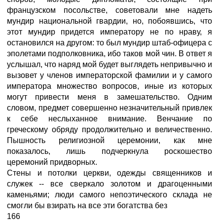
французском посольстве, советовали мне надеть
мундир национальной гвардии, но, побоявшись, что
этот мундир придется императору не по нраву, я
остановился на другом: то был мундир штаб-офицера с
эполетами подполковника, ибо таков мой чин. В ответ я
услышал, что наряд мой будет выглядеть непривычно и
вызовет у членов императорской фамилии и у самого
императора множество вопросов, иные из которых
могут привести меня в замешательство. Одним
словом, предмет совершенно незначительный привлек
к себе неслыханное внимание. Венчание по
греческому обряду продолжительно и величественно.
Пышность религиозной церемонии, как мне
показалось, лишь подчеркнула роскошество
церемоний придворных.
Стены и потолки церкви, одежды священников и
служек -- все сверкало золотом и драгоценными
каменьями; люди самого непоэтического склада не
смогли бы взирать на все эти богатства без
166