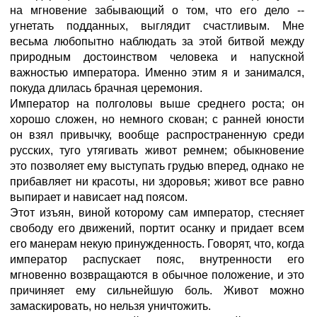
на мгновение забывающий о том, что его дело --
угнетать подданных, выглядит счастливым. Мне
весьма любопытно наблюдать за этой битвой между
природным достоинством человека и напускной
важностью императора. Именно этим я и занимался,
покуда длилась брачная церемония.
Император на полголовы выше среднего роста; он
хорошо сложен, но немного скован; с ранней юности
он взял привычку, вообще распространенную среди
русских, туго утягивать живот ремнем; обыкновение
это позволяет ему выступать грудью вперед, однако не
прибавляет ни красоты, ни здоровья; живот все равно
выпирает и нависает над поясом.
Этот изъян, виной которому сам император, стесняет
свободу его движений, портит осанку и придает всем
его манерам некую принужденность. Говорят, что, когда
император распускает пояс, внутренности его
мгновенно возвращаются в обычное положение, и это
причиняет ему сильнейшую боль. Живот можно
замаскировать, но нельзя уничтожить.