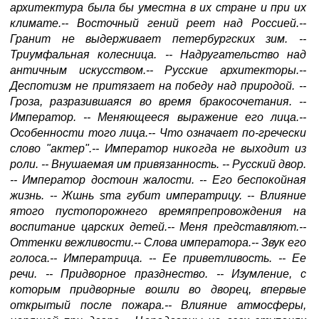
архитектура была бы уместна в их стране и при их
климате.-- Восточный гений реет над Россией.--
Гранит не выдерживает петербургских зим. --
Триумфальная колесница. -- Надругательство над
античным искусством.-- Русские архитекторы.--
Деспотизм не притязает на победу над природой. --
Гроза, разразившаяся во время бракосочетания. --
Император. -- Меняющееся выражение его лица.--
Особенности того лица.-- Что означает по-гречески
слово "актер".-- Император никогда не выходит из
роли. -- Внушаемая им привязанность. -- Русский двор.
-- Император достоин жалости. -- Его беспокойная
жизнь. -- Жшнь sma губит императрицу. -- Влияние
ятого пустопорожнего времяпрепровождения на
воспитание царских детей.-- Меня представляют.--
Оттенки вежливости.-- Слова императора.-- Звук его
голоса.-- Императрица. -- Ее приветливость. -- Ее
речи. -- Придворное празднество. -- Изумление, с
которым придворные вошли во дворец, впервые
открытый после пожара.-- Влияние атмосферы,