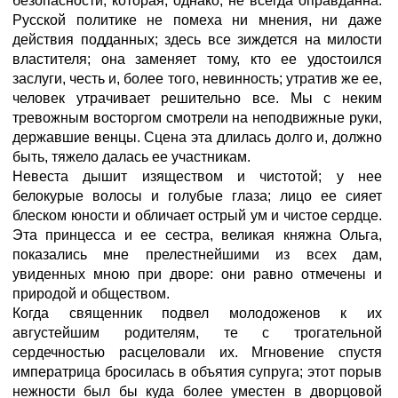
безопасности, которая, однако, не всегда оправданна.
Русской политике не помеха ни мнения, ни даже
действия подданных; здесь все зиждется на милости
властителя; она заменяет тому, кто ее удостоился
заслуги, честь и, более того, невинность; утратив же ее,
человек утрачивает решительно все. Мы с неким
тревожным восторгом смотрели на неподвижные руки,
державшие венцы. Сцена эта длилась долго и, должно
быть, тяжело далась ее участникам.
Невеста дышит изяществом и чистотой; у нее
белокурые волосы и голубые глаза; лицо ее сияет
блеском юности и обличает острый ум и чистое сердце.
Эта принцесса и ее сестра, великая княжна Ольга,
показались мне прелестнейшими из всех дам,
увиденных мною при дворе: они равно отмечены и
природой и обществом.
Когда священник подвел молодоженов к их
августейшим родителям, те с трогательной
сердечностью расцеловали их. Мгновение спустя
императрица бросилась в объятия супруга; этот порыв
нежности был бы куда более уместен в дворцовой