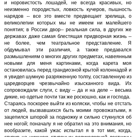
и норовистость лошадей, не всегда красивых, но
неизменно породистых, ловкость кучеров, пышность
нарядов -- все это вместе предвещает зрелища, о
великолепии которых мы не имеем ни малейшего
понятия; в России двор-- реальная сила, в других же
державах даже самая блестящая придворная жизнь --
не более, чем театральное представление. Я
обдумывал эти различия, а также предавался
размышлениям о многих других предметах, навеянным
новыми для меня картинами, когда карета моя
остановилась перед грандиозной крытой колоннадой и
я увидел шумную разряженную толпу, составленную из
царедворцев чрезвычайно изысканного вида. Их
сопровождали слуги, с виду -- да и на деле -- весьма
дикие, но одетые почти так же роскошно, как и господа.
Стараясь поскорее выйти из коляски, чтобы не отстать
от людей, вызвавшихся быть моими провожатыми, я
зацепился шпорой за подножку и сильно стукнулся об
нее ногой; поначалу я не обратил на это внимания, но
вообразите, какой ужас испытал я в тот миг, когда,