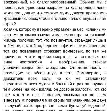
врожденный, но благоприобретенный. Обычно мы с
невольным доверием взираем на благородное лицо;
какие же долгие и жестокие муки должен претерпеть
красивый человек, чтобы его лицо начало внушать нам
страх?
Хозяин, которому вверено управление бесчисленными
частями огромного механизма, вечно страшится какой-
нибудь поломки; тот, кто повинуется, страждет лишь в
той мере, в какой подвергается физическим лишениям;
тот, кто повелевает, страждет, во-первых, по тем же
причинам, что и прочие смертные, а во-вторых, по
вине честолюбия и воображения, стократ
увеличивающих его страдания. Ответственность --
возмездие за абсолютную власть. Самодержец --
движитель всех воль, но он же становится
средоточием всех мук: чем больший страх он внушает,
тем более, на мой взгляд, он достоин жалости. Тот, кто
все может и все исполняет, оказывается во всем
виноватым: подчиняя мир своим приказаниям, он даже
в случайностях прозревает семя бунта; убежденный,