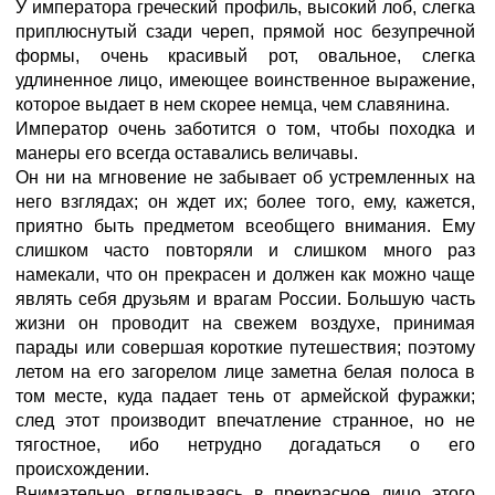
У императора греческий профиль, высокий лоб, слегка
приплюснутый сзади череп, прямой нос безупречной
формы, очень красивый рот, овальное, слегка
удлиненное лицо, имеющее воинственное выражение,
которое выдает в нем скорее немца, чем славянина.
Император очень заботится о том, чтобы походка и
манеры его всегда оставались величавы.
Он ни на мгновение не забывает об устремленных на
него взглядах; он ждет их; более того, ему, кажется,
приятно быть предметом всеобщего внимания. Ему
слишком часто повторяли и слишком много раз
намекали, что он прекрасен и должен как можно чаще
являть себя друзьям и врагам России. Большую часть
жизни он проводит на свежем воздухе, принимая
парады или совершая короткие путешествия; поэтому
летом на его загорелом лице заметна белая полоса в
том месте, куда падает тень от армейской фуражки;
след этот производит впечатление странное, но не
тягостное, ибо нетрудно догадаться о его
происхождении.
Внимательно вглядываясь в прекрасное лицо этого