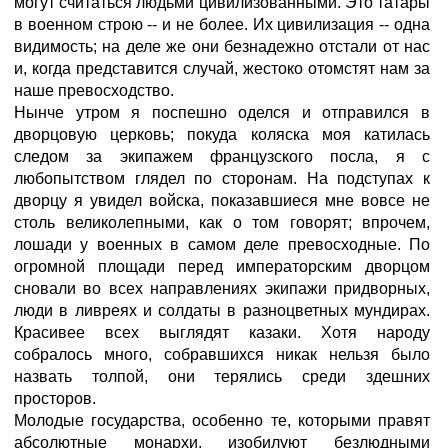
могут считаться людьми цивилизованными. Это татары
в военном строю -- и не более. Их цивилизация -- одна
видимость; на деле же они безнадежно отстали от нас
и, когда представится случай, жестоко отомстят нам за
наше превосходство.
Нынче утром я поспешно оделся и отправился в
дворцовую церковь; покуда коляска моя катилась
следом за экипажем французского посла, я с
любопытством глядел по сторонам. На подступах к
дворцу я увидел войска, показавшиеся мне вовсе не
столь великолепными, как о том говорят; впрочем,
лошади у военных в самом деле превосходные. По
огромной площади перед императорским дворцом
сновали во всех направлениях экипажи придворных,
люди в ливреях и солдаты в разноцветных мундирах.
Красивее всех выглядят казаки. Хотя народу
собралось много, собравшихся никак нельзя было
назвать толпой, они терялись среди здешних
просторов.
Молодые государства, особенно те, которыми правят
абсолютные монархи, изобилуют безлюдными