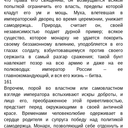
что права его священны, он возмущается всякой
попыткой ограничить его власть, пределы которой
кладут его ум и мощь. Муха, влетевшая в
императорский дворец во время церемонии, унижает
самодержца.. Природа, считает он, своей
независимостью подает дурной пример; всякое
существо, которое монарху не удается покорить
своему беззаконному влиянию, уподобляется в его
глазах солдату, взбунтовавшемуся против своего
сержанта в самый разгар сражения; такой бунт
навлекает позор на всю армию и даже на ее
полководца: император России -- ее
главнокомандующий, и вся его жизнь -- битва.
161
Впрочем, порой во властном или самовластном
взгляде императора вспыхивают искры доброты, и
лицо его, преображенное этой приветливостью,
предстает перед окружающими в своей античной
красе. Временами человеколюбие одерживает в
сердце родителя и супруга победу над политикой
самодержца. Монарх, позволяющий себе отдохнуть и