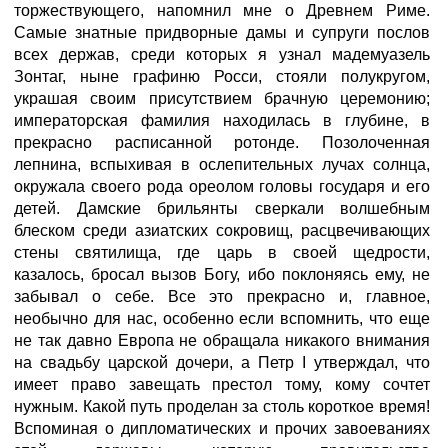
торжествующего, напомнил мне о Древнем Риме.
Самые знатные придворные дамы и супруги послов
всех держав, среди которых я узнал мадемуазель
Зонтаг, ныне графиню Росси, стояли полукругом,
украшая своим присутствием брачную церемонию;
императорская фамилия находилась в глубине, в
прекрасно расписанной ротонде. Позолоченная
лепнина, вспыхивая в ослепительных лучах солнца,
окружала своего рода ореолом головы государя и его
детей. Дамские брильянты сверкали волшебным
блеском среди азиатских сокровищ, расцвечивающих
стены святилища, где царь в своей щедрости,
казалось, бросал вызов Богу, ибо поклоняясь ему, не
забывал о себе. Все это прекрасно и, главное,
необычно для нас, особенно если вспомнить, что еще
не так давно Европа не обращала никакого внимания
на свадьбу царской дочери, а Петр I утверждал, что
имеет право завещать престол тому, кому сочтет
нужным. Какой путь проделан за столь короткое время!
Вспоминая о дипломатических и прочих завоеваниях