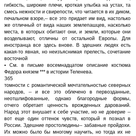
гибкость, широкие плечи, кроткая улыбка на устах, та
смесь нежности и свирепости, что читается в их диком,
печальном взоре,-- все это придает им вид, настолько
же отличный от вида наших землепашцев, насколько
места, в которых обитают они, и земли, которые они
возделывают, отличны от остальной Европы. Для
иностранца все здесь внове. В здешних людях есть
какая-то явная, но неизъяснимая прелесть, сочетание
восточной
• См. в письме восемнадцатом описание костюма
Федора князем *** в истории Теленева.
Зб5
томности с романтической мечтательностью северных
народов, -- и все это облечено в первозданные,
неотшлифованные, однако благородные формы,
отчего обретает ценность врожденных дарований.
Народ этот внушает к себе участие, но не доверие --
вот еще один оттенок чувств, который я познал в
России. Здешние простолюдины-- забавные пройдохи.
Их можно было бы многому научить, но тогда их не