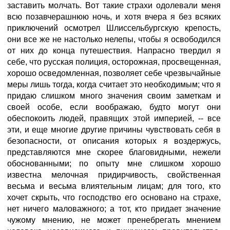
заставить молчать. Вот такие страхи одолевали меня
всю позавчерашнюю ночь, и хотя вчера я без всяких
приключений осмотрел Шлиссельбургскую крепость,
они все же не настолько нелепы, чтобы я освободился
от них до конца путешествия. Напрасно твердил я
себе, что русская полиция, осторожная, просвещенная,
хорошо осведомленная, позволяет себе чрезвычайные
меры лишь тогда, когда считает это необходимым; что я
придаю слишком много значения своим заметкам и
своей особе, если воображаю, будто могут они
обеспокоить людей, правящих этой империей, -- все
эти, и еще многие другие причины чувствовать себя в
безопасности, от описания которых я воздержусь,
представляются мне скорее благовидными, нежели
обоснованными; по опыту мне слишком хорошо
известна мелочная придирчивость, свойственная
весьма и весьма влиятельным лицам; для того, кто
хочет скрыть, что господство его основано на страхе,
нет ничего маловажного; а тот, кто придает значение
чужому мнению, не может пренебрегать мнением