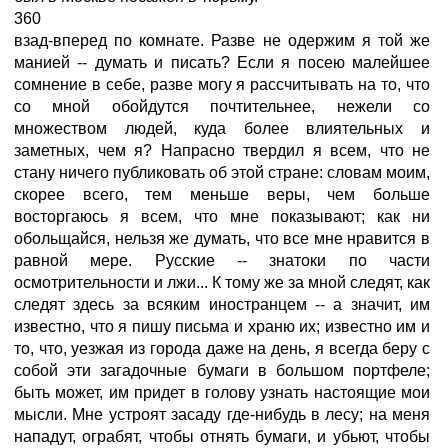
360
взад-вперед по комнате. Разве не одержим я той же
манией -- думать и писать? Если я посею малейшее
сомнение в себе, разве могу я рассчитывать на то, что
со мной обойдутся почтительнее, нежели со
множеством людей, куда более влиятельных и
заметных, чем я? Напрасно твердил я всем, что не
стану ничего публиковать об этой стране: словам моим,
скорее всего, тем меньше веры, чем больше
восторгаюсь я всем, что мне показывают; как ни
обольщайся, нельзя же думать, что все мне нравится в
равной мере. Русские -- знатоки по части
осмотрительности и лжи... К тому же за мной следят, как
следят здесь за всяким иностранцем -- а значит, им
известно, что я пишу письма и храню их; известно им и
то, что, уезжая из города даже на день, я всегда беру с
собой эти загадочные бумаги в большом портфеле;
быть может, им придет в голову узнать настоящие мои
мысли. Мне устроят засаду где-нибудь в лесу; на меня
нападут, ограбят, чтобы отнять бумаги, и убьют, чтобы