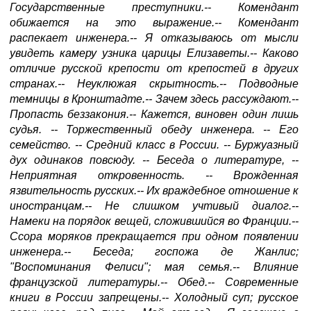
Государственные преступники.-- Комендант
обижается на это выражение.-- Комендант
распекает инженера.-- Я отказываюсь от мысли
увидеть камеру узника царицы Елизаветы.-- Каково
отличие русской крепости от крепостей в других
странах.-- Неуклюжая скрытность.-- Подводные
темницы в Кронштадте.-- Зачем здесь рассуждают.--
Пропасть беззакония.-- Кажется, виновен один лишь
судья. -- Торжественный обеду инженера. -- Его
семейство. -- Средний класс в России. -- Буржуазный
дух одинаков повсюду. -- Беседа о литературе, --
Неприятная откровенность. -- Врожденная
язвительность русских.-- Их враждебное отношение к
иностранцам.-- Не слишком учтивый диалог.--
Намеки на порядок вещей, сложившийся во Франции.--
Ссора моряков прекращается при одном появлении
инженера.-- Беседа; госпожа де Жанлис;
"Воспоминания Фелиси"; мая семья.-- Влияние
французской литературы.-- Обед.-- Современные
книги в России запрещены.-- Холодный суп; русское