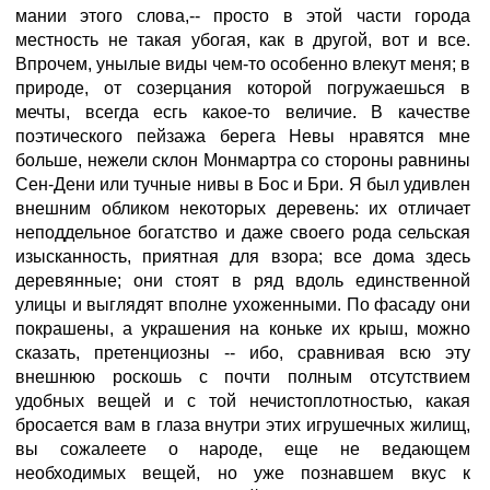
мании этого слова,-- просто в этой части города
местность не такая убогая, как в другой, вот и все.
Впрочем, унылые виды чем-то особенно влекут меня; в
природе, от созерцания которой погружаешься в
мечты, всегда есгь какое-то величие. В качестве
поэтического пейзажа берега Невы нравятся мне
больше, нежели склон Монмартра со стороны равнины
Сен-Дени или тучные нивы в Бос и Бри. Я был удивлен
внешним обликом некоторых деревень: их отличает
неподдельное богатство и даже своего рода сельская
изысканность, приятная для взора; все дома здесь
деревянные; они стоят в ряд вдоль единственной
улицы и выглядят вполне ухоженными. По фасаду они
покрашены, а украшения на коньке их крыш, можно
сказать, претенциозны -- ибо, сравнивая всю эту
внешнюю роскошь с почти полным отсутствием
удобных вещей и с той нечистоплотностью, какая
бросается вам в глаза внутри этих игрушечных жилищ,
вы сожалеете о народе, еще не ведающем
необходимых вещей, но уже познавшем вкус к