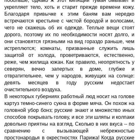
побольше; однако ж этот кипящий туман омывает и
укрепляет тело, хоть и старит прежде времени кожу.
Благодаря привычке к этим баням вам нередко
встречаются крестьяне с чистой бородой и волосами,
чего не скажешь об их одежде. Теплые вещи стоят
дорого, поэтому их по необходимости носят долго, и
они становятся грязными на вид гораздо раньше, чем
истреплются; комнаты, призванные служить лишь
защитой от холода, проветриваются, естественно,
реже, чем жилища южан. Как правило, неопрятность у
северян, вечно запертых в доме, глубже и
отвратительнее, чем у народов, живущих на солнце:
девять месяцев в году русским недостает
очистительного воздуха.
В некоторых губерниях работный люд носит на голове
картуз темно-синего сукна в форме мяча. Он похож на
головной убор бонз; русские знают и множество иных
способов покрывать голову, и все эти шляпы и колпаки
довольно приятны на взгляд. Сколько в них вкуса -- по
сравнению с вызывающей небрежностью
простонародья в окрестностях Парижа! Когда русские