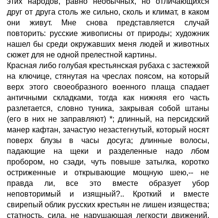
этих народов, равно необычных, но отличающихся
друг от друга столь же сильно, сколь и климат, в каком
они живут. Мне снова представляется случай
повторить: русские живописны от природы; художник
нашел бы среди окружавших меня людей и животных
сюжет для не одной прелестной картины.
Красная либо голубая крестьянская рубаха с застежкой
на ключице, стянутая на чреслах поясом, на который
верх этого своеобразного военного плаща спадает
античными складками, тогда как нижняя его часть
разлетается, словно туника, закрывая собой штаны
(его в них не заправляют) *; длинный, на персидский
манер кафтан, зачастую незастегнутый, который носят
поверх блузы в часы досуга; длинные волосы,
падающие на щеки и разделенные надо лбом
пробором, но сзади, чуть повыше затылка, коротко
остриженные и открывающие мощную шею,-- не
правда ли, все это вместе образует убор
неповторимый и изящный?.. Кроткий и вместе
свирепый облик русских крестьян не лишен изящества;
статность, сила, не нарушающая легкости движений,