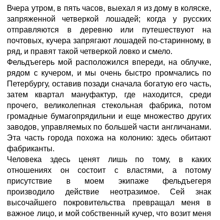
Вчера утром, в пять часов, выехал я из дому в коляске,
запряженной четверкой лошадей; когда у русских
отправляются в деревню или путешествуют на
почтовых, кучера запрягают лошадей по-старинному, в
ряд, и правят такой четверкой ловко и смело.
Фельдъегерь мой расположился впереди, на облучке,
рядом с кучером, и мы очень быстро промчались по
Петербургу, оставив позади сначала богатую его часть,
затем квартал мануфактур, где находится, среди
прочего, великолепная стекольная фабрика, потом
громадные бумагопрядильни и еще множество других
заводов, управляемых по большей части англичанами.
Эта часть города похожа на колонию: здесь обитают
фабриканты.
Человека здесь ценят лишь по тому, в каких
отношениях он состоит с властями, а потому
присутствие в моем экипаже фельдъегеря
производило действие неотразимое. Сей знак
высочайшего покровительства превращал меня в
важное лицо, и мой собственный кучер, что возит меня