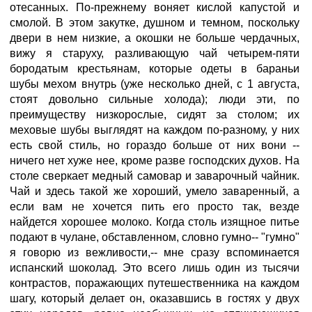
отесанных. По-прежнему воняет кислой капустой и
смолой. В этом закутке, душном и темном, поскольку
двери в нем низкие, а окошки не больше чердачных,
вижу я старуху, разливающую чай четырем-пяти
бородатым крестьянам, которые одеты в бараньи
шубы мехом внутрь (уже несколько дней, с 1 августа,
стоят довольно сильные холода); люди эти, по
преимуществу низкорослые, сидят за столом; их
меховые шубы выглядят на каждом по-разному, у них
есть свой стиль, но гораздо больше от них вони --
ничего нет хуже нее, кроме разве господских духов. На
столе сверкает медный самовар и заварочный чайник.
Чай и здесь такой же хороший, умело заваренный, а
если вам не хочется пить его просто так, везде
найдется хорошее молоко. Когда столь изящное питье
подают в чулане, обставленном, словно гумно-- "гумно"
я говорю из вежливости,-- мне сразу вспоминается
испанский шоколад. Это всего лишь один из тысячи
контрастов, поражающих путешественника на каждом
шагу, который делает он, оказавшись в гостях у двух