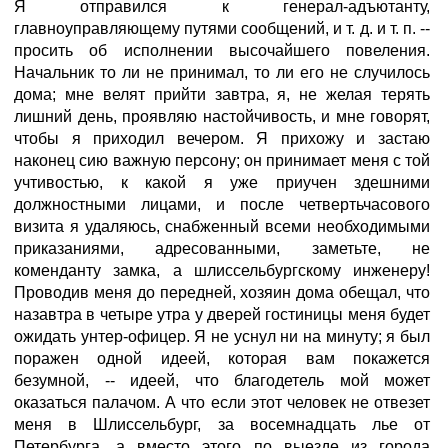
Я отправился к генерал-адъютанту,
главноуправляющему путями сообщений, и т. д. и т. п. --
просить об исполнении высочайшего повеления.
Начальник то ли не принимал, то ли его не случилось
дома; мне велят прийти завтра, я, не желая терять
лишний день, проявляю настойчивость, и мне говорят,
чтобы я приходил вечером. Я прихожу и застаю
наконец сию важную персону; он принимает меня с той
учтивостью, к какой я уже приучен здешними
должностными лицами, и после четвертьчасового
визита я удаляюсь, снабженный всеми необходимыми
приказаниями, адресованными, заметьте, не
коменданту замка, а шлиссельбургскому инженеру!
Проводив меня до передней, хозяин дома обещал, что
назавтра в четыре утра у дверей гостиницы меня будет
ожидать унтер-офицер. Я не уснул ни на минуту; я был
поражен одной идеей, которая вам покажется
безумной, -- идеей, что благодетель мой может
оказаться палачом. А что если этот человек не отвезет
меня в Шлиссельбург, за восемнадцать лье от
Петербурга, а вместо этого по выезде из города