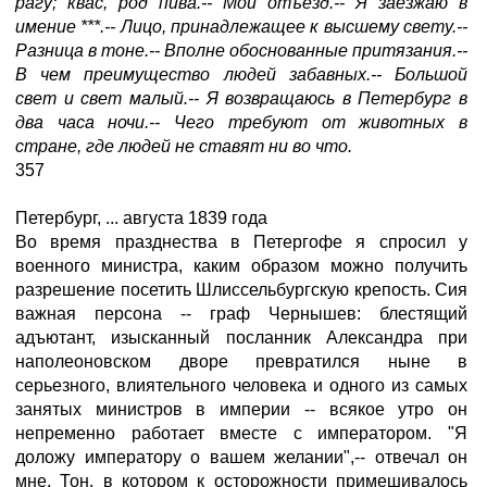
рагу; квас, род пива.-- Мой отъезд.-- Я заезжаю в
имение ***.-- Лицо, принадлежащее к высшему свету.--
Разница в тоне.-- Вполне обоснованные притязания.--
В чем преимущество людей забавных.-- Большой
свет и свет малый.-- Я возвращаюсь в Петербург в
два часа ночи.-- Чего требуют от животных в
стране, где людей не ставят ни во что.
357
Петербург, ... августа 1839 года
Во время празднества в Петергофе я спросил у
военного министра, каким образом можно получить
разрешение посетить Шлиссельбургскую крепость. Сия
важная персона -- граф Чернышев: блестящий
адъютант, изысканный посланник Александра при
наполеоновском дворе превратился ныне в
серьезного, влиятельного человека и одного из самых
занятых министров в империи -- всякое утро он
непременно работает вместе с императором. "Я
доложу императору о вашем желании",-- отвечал он
мне. Тон, в котором к осторожности примешивалось