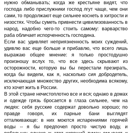
нужно обманывать; когда же крестьяне видят, что
господа либо прислужники господ лгут чаще, чем они
сами, то продолжают еще сильнее коснеть в хитрости и
низостях. Чтобы суметь привнести цивилизованность в
народ, надобно чего-то стоить самому: варварство
раба обличает испорченность господина.
Если вас удивляет неприязненность моих суждений,
удивлю вас еще больше и прибавлю, что всего лишь
выражаю общее мнение: я только простодушно
произношу вслух то, что все здесь скрывают из
осторожности, которую вы бы перестали презирать,
когда бы видели, как я, насколько сия добродетель,
исключающая множество других, необходима всякому,
кто хочет жить в России.
В этой стране нечистоплотно все и вся; однако в домах
и одежде грязь бросается в глаза сильнее, чем на
людях: себя русские содержат довольно хорошо; по
правде говоря, их парные бани выглядят
отталкивающе: в них моются испарениями горячей
воды -- я бы предпочел просто чистую воду, и