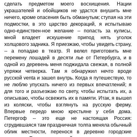
сделать предметом моего восхищения. Нации
украшателей и обойщиков не удастся внушить мне
ничего, кроме опасения быть обманутым; ступая на эти
подмостки, в это царство декораций, я испытываю
одно-единствен-ное желание -- попасть за кулисы,
мной владеет искушение припод нять уголок
холщового задника. Я приезжаю, чтобы увидеть страну,
-- а попадаю в театр. Я велел приготовить мне
перемену лошадей в десяти лье от Петербурга, и в
одной из деревень меня поджидала свежая, в полной
упряжи четверка. Там я обнаружил нечто вроде
русской venta и зашел внутрь. Когда я путешествую, то
не люблю упускать ничего из первых впечатлений; я
для того и разъезжаю по свету, чтобы испытать их, а
описываю, чтобы освежить их в памяти. Итак, я вышел
из коляски, чтобы взглянуть на русскую ферму.
Впервые передо мною крестьяне у себя дома.
Петергоф -- это еще не настоящая Россия:
сгрудившаяся там праздничная толпа меняла обычный
облик местности, перенося в деревню городские