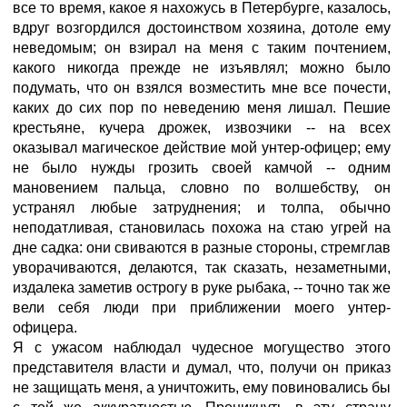
все то время, какое я нахожусь в Петербурге, казалось,
вдруг возгордился достоинством хозяина, дотоле ему
неведомым; он взирал на меня с таким почтением,
какого никогда прежде не изъявлял; можно было
подумать, что он взялся возместить мне все почести,
каких до сих пор по неведению меня лишал. Пешие
крестьяне, кучера дрожек, извозчики -- на всех
оказывал магическое действие мой унтер-офицер; ему
не было нужды грозить своей камчой -- одним
мановением пальца, словно по волшебству, он
устранял любые затруднения; и толпа, обычно
неподатливая, становилась похожа на стаю угрей на
дне садка: они свиваются в разные стороны, стремглав
уворачиваются, делаются, так сказать, незаметными,
издалека заметив острогу в руке рыбака, -- точно так же
вели себя люди при приближении моего унтер-
офицера.
Я с ужасом наблюдал чудесное могущество этого
представителя власти и думал, что, получи он приказ
не защищать меня, а уничтожить, ему повиновались бы