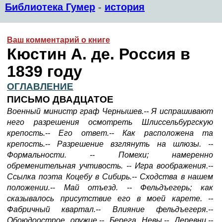
Библиотека Гумер
-
история
Ваш комментарий о книге
Кюстин А. де. Россия в
1839 году
ОГЛАВЛЕНИЕ
ПИСЬМО ДВАДЦАТОЕ
Военный министр граф Чернышев.-- Я испрашивают
него разрешения осмотреть Шлиссельбургскую
крепость.-- Его ответ.-- Как расположена та
крепость.-- Разрешение взглянуть на шлюзы. --
Формальности. -- Помехи; намеренно
обременительная учтивость. -- Игра воображения.--
Ссылка поэта Коцебу в Сибирь.-- Сходства в нашем
положении.-- Май отъезд. -- Фельдъегерь; как
сказывалось присутствие его в моей карете. --
Фабричный квартал.-- Влияние фельдъегеря.--
Обоюдоострое оружие.-- Берега Невы.-- Деревни.--