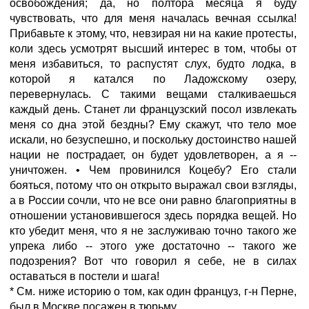
освобождения; да, но полтора месяца я буду
чувствовать, что для меня началась вечная ссылка!
Прибавьте к этому, что, невзирая ни на какие протесты,
коли здесь усмотрят высший интерес в том, чтобы от
меня избавиться, то распустят слух, будто лодка, в
которой я катался по Ладожскому озеру,
перевернулась. С такими вещами сталкиваешься
каждый день. Станет ли французский посол извлекать
меня со дна этой бездны? Ему скажут, что тело мое
искали, но безуспешно, и поскольку достоинство нашей
нации не пострадает, он будет удовлетворен, а я --
уничтожен. • Чем провинился Коцебу? Его стали
бояться, потому что он открыто выражал свои взгляды,
а в России сочли, что не все они равно благоприятны в
отношении установившегося здесь порядка вещей. Но
кто убедит меня, что я не заслуживаю точно такого же
упрека либо -- этого уже достаточно -- такого же
подозрения? Вот что говорил я себе, не в силах
оставаться в постели и шага!
* См. ниже историю о том, как один француз, г-н Перне,
был в Москве посажен в тюрьму.