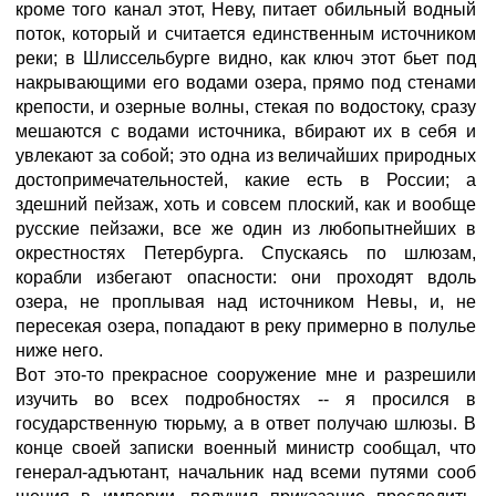
кроме того канал этот, Неву, питает обильный водный
поток, который и считается единственным источником
реки; в Шлиссельбурге видно, как ключ этот бьет под
накрывающими его водами озера, прямо под стенами
крепости, и озерные волны, стекая по водостоку, сразу
мешаются с водами источника, вбирают их в себя и
увлекают за собой; это одна из величайших природных
достопримечательностей, какие есть в России; а
здешний пейзаж, хоть и совсем плоский, как и вообще
русские пейзажи, все же один из любопытнейших в
окрестностях Петербурга. Спускаясь по шлюзам,
корабли избегают опасности: они проходят вдоль
озера, не проплывая над источником Невы, и, не
пересекая озера, попадают в реку примерно в полулье
ниже него.
Вот это-то прекрасное сооружение мне и разрешили
изучить во всех подробностях -- я просился в
государственную тюрьму, а в ответ получаю шлюзы. В
конце своей записки военный министр сообщал, что
генерал-адъютант, начальник над всеми путями сооб