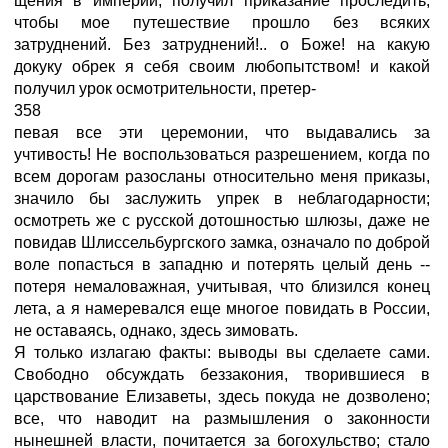
щения в империи, получил приказание проследить,
чтобы мое путешествие прошло без всяких
затруднений. Без затруднений!.. о Боже! на какую
докуку обрек я себя своим любопытством! и какой
получил урок осмотрительности, претер-
358
певая все эти церемонии, что выдавались за
учтивость! Не воспользоваться разрешением, когда по
всем дорогам разосланы относительно меня приказы,
значило бы заслужить упрек в неблагодарности;
осмотреть же с русской дотошностью шлюзы, даже не
повидав Шлиссельбургского замка, означало по доброй
воле попасться в западню и потерять целый день --
потеря немаловажная, учитывая, что близился конец
лета, а я намеревался еще многое повидать в России,
не оставаясь, однако, здесь зимовать.
Я только излагаю факты: выводы вы сделаете сами.
Свободно обсуждать беззакония, творившиеся в
царствование Елизаветы, здесь покуда не дозволено;
все, что наводит на размышления о законности
нынешней власти, почитается за богохульство; стало