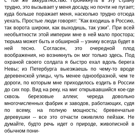
с той же аккуратностью. Проникнуть в эту страну
трудно, это вызывает у меня досаду, но почти не пугает;
куда больше поражает меня, насколько трудно отсюда
уехать. Простые люди говорят: "Как входишь в Россию,
так ворота широки, как выходишь, так узки". При всей
необъятности этой империи мне в ней мало простора;
тюрьма может быть и обширной -- узнику всегда будет в
ней тесно. Согласен, это очередной плод
воображения, но возникнуть он мог только здесь. Под
охраной своего солдата я быстро ехал вдоль берега
Невы; из Петербурга выезжаешь по чему-то вроде
деревенской улицы, чуть менее однообразной, чем те
дороги, по которым мне приходилось ездить в России
до сих пор. Вид на реку, на миг открывавшийся кое-где
сквозь березовые аллеи; череда довольно
многочисленных фабрик и заводов, работающих, судя
по всему, на полную мощность; бревенчатые
деревушки -- все это отчасти оживляло пейзаж. Не
думайте, будто речь идет о природе, живописной в
обычном пони-