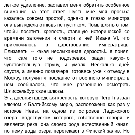
легкое удивление, заставил меня обратить особенное
внимание на этот ответ. Пусть мне моя просьба
казалась совсем простой, однако в глазах министра
она выглядела отнюдь не пустяком. Помышлять о том,
чтобы посетить крепость, ставшую исторической со
времени заточения и смерти в ней Ивана VI, что
приключилось в царствование императрицы
Елизаветы -- какая неслыханная дерзость!.. я понял,
что, сам того не подозревая, задел какую-то
чувствительную струну, и умолк. Несколько дней
спустя, а именно позавчера, готовясь уже к отъезду в
Москву, получил я послание от военного министра; в
нем сообщалось, что мне разрешено осмотреть
Шлиссельбургские шлюзы.
Эта древняя шведская крепость, которую Петр I назвал
ключом к Балтийскому морю, расположена как раз у
истоков Невы, на одном из островов Ладожского
озера, водоспуском которого, собственно говоря, и
является река: она своего рода естественный канал,
по нему воды озера перетекают в Финский залив. Но