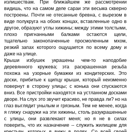
излишествам. При ближайшем же рассмотрении
видишь, что на самом деле сараи эти весьма скверно
построены. Почти не отесанные бревна, с вырезом в
виде полукруга на обоих концах, вставленные одно в
другое, образуют утлы хижины; между этими толстыми,
плохо пригнанными балками остаются щели,
тщательно законопаченные просмоленным мхом,
резкий запах которого ощущается по всему дому и
даже на улице.
Крыши избушек украшены чем-то наподобие
деревянного кружева; эта раскрашенная резьба
похожа на узорные бумажки из кондитерских. Это
доски, прибитые к щипцу крыши, который неизменно
повернут в сторону улицы; с конька они спускаются
вниз. Все пристройки находятся на устланном досками
дворе. На слух это звучит красиво, не правда ли? но на
глаз выглядит унылым и грязным. Тем не менее, когда
я гляжу снаружи на эти хижины, столь разукрашенные
с улицы, они развлекают меня; но я не в силах
поверить, что их назначение -- служить жилищем для
крестьян, которых я вижу в полях. Со всей своей