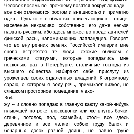
Человек восемь по- прежнему возятся вокруг лошади --
все они отличаются ростом и внешностью и приметно
одеты. Однако ж в областях, прилегающих к столице,
население некрасиво; собственно, его даже нельзя
назвать русским, ибо здесь множество представителей
финской расы, напоминающих лапландцев. Говорят,
что во внутренних землях Российской империи мне
снова встретятся те люди, схожие обликом с
греческими статуями, которые попадались мне
несколько раз в Петербурге: столичные господа из
высшего общества набирают себе прислугу из
уроженцев своих отдаленных владений. К огромному
сараю, о котором я веду речь, примыкает низкое, не
слишком просторное помещение; я вхо-
Зб4
жу -- и словно попадаю в главную каюту какой-нибудь
плывущей по реке плоскодонки или же внутрь бочки;
стены, потолок, пол, скамейки, стол-- все здесь
деревянное и все являет собою груду балок и
бочарных досок разной длины, но равно грубо