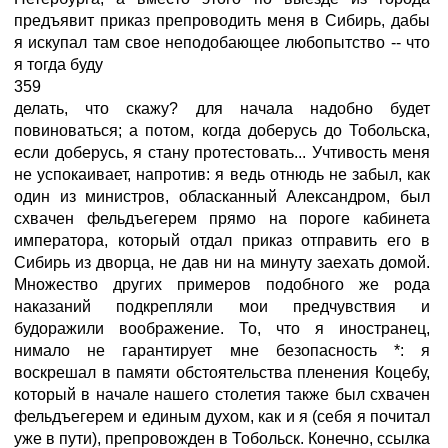
предъявит приказ препроводить меня в Сибирь, дабы
я искупал там свое неподобающее любопытство -- что
я тогда буду
359
делать, что скажу? для начала надобно будет
повиноваться; а потом, когда доберусь до Тобольска,
если доберусь, я стану протестовать... Учтивость меня
не успокаивает, напротив: я ведь отнюдь не забыл, как
один из министров, обласканный Александром, был
схвачен фельдъегерем прямо на пороге кабинета
императора, который отдал приказ отправить его в
Сибирь из дворца, не дав ни на минуту заехать домой.
Множество других примеров подобного же рода
наказаний подкрепляли мои предчувствия и
будоражили воображение. То, что я иностранец,
нимало не гарантирует мне безопасность *: я
воскрешал в памяти обстоятельства пленения Коцебу,
который в начале нашего столетия также был схвачен
фельдъегерем и единым духом, как и я (себя я почитал
уже в пути), препровожден в Тобольск. Конечно, ссылка