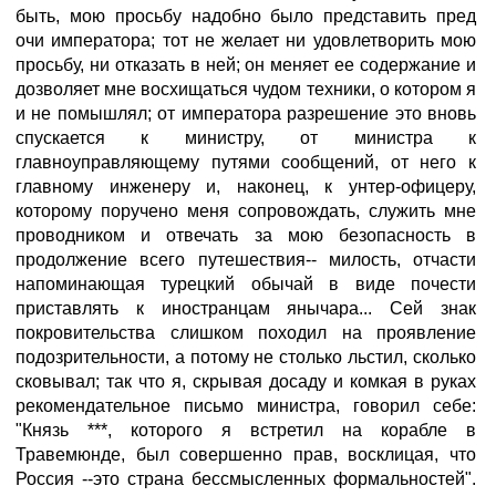
быть, мою просьбу надобно было представить пред
очи императора; тот не желает ни удовлетворить мою
просьбу, ни отказать в ней; он меняет ее содержание и
дозволяет мне восхищаться чудом техники, о котором я
и не помышлял; от императора разрешение это вновь
спускается к министру, от министра к
главноуправляющему путями сообщений, от него к
главному инженеру и, наконец, к унтер-офицеру,
которому поручено меня сопровождать, служить мне
проводником и отвечать за мою безопасность в
продолжение всего путешествия-- милость, отчасти
напоминающая турецкий обычай в виде почести
приставлять к иностранцам янычара... Сей знак
покровительства слишком походил на проявление
подозрительности, а потому не столько льстил, сколько
сковывал; так что я, скрывая досаду и комкая в руках
рекомендательное письмо министра, говорил себе:
"Князь ***, которого я встретил на корабле в
Травемюнде, был совершенно прав, восклицая, что
Россия --это страна бессмысленных формальностей".