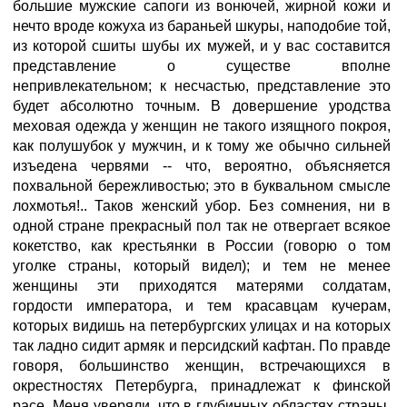
большие мужские сапоги из вонючей, жирной кожи и
нечто вроде кожуха из бараньей шкуры, наподобие той,
из которой сшиты шубы их мужей, и у вас составится
представление о существе вполне
непривлекательном; к несчастью, представление это
будет абсолютно точным. В довершение уродства
меховая одежда у женщин не такого изящного покроя,
как полушубок у мужчин, и к тому же обычно сильней
изъедена червями -- что, вероятно, объясняется
похвальной бережливостью; это в буквальном смысле
лохмотья!.. Таков женский убор. Без сомнения, ни в
одной стране прекрасный пол так не отвергает всякое
кокетство, как крестьянки в России (говорю о том
уголке страны, который видел); и тем не менее
женщины эти приходятся матерями солдатам,
гордости императора, и тем красавцам кучерам,
которых видишь на петербургских улицах и на которых
так ладно сидит армяк и персидский кафтан. По правде
говоря, большинство женщин, встречающихся в
окрестностях Петербурга, принадлежат к финской
расе. Меня уверяли, что в глубинных областях страны,