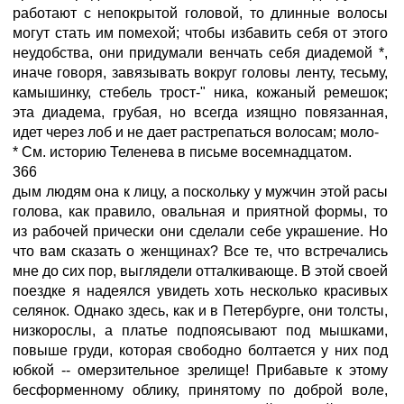
работают с непокрытой головой, то длинные волосы
могут стать им помехой; чтобы избавить себя от этого
неудобства, они придумали венчать себя диадемой *,
иначе говоря, завязывать вокруг головы ленту, тесьму,
камышинку, стебель трост-" ника, кожаный ремешок;
эта диадема, грубая, но всегда изящно повязанная,
идет через лоб и не дает растрепаться волосам; моло-
* См. историю Теленева в письме восемнадцатом.
366
дым людям она к лицу, а поскольку у мужчин этой расы
голова, как правило, овальная и приятной формы, то
из рабочей прически они сделали себе украшение. Но
что вам сказать о женщинах? Все те, что встречались
мне до сих пор, выглядели отталкивающе. В этой своей
поездке я надеялся увидеть хоть несколько красивых
селянок. Однако здесь, как и в Петербурге, они толсты,
низкорослы, а платье подпоясывают под мышками,
повыше груди, которая свободно болтается у них под
юбкой -- омерзительное зрелище! Прибавьте к этому
бесформенному облику, принятому по доброй воле,