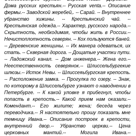
Дома русских крестьян.-- Русская venta.-- Описание
фермы.-- Заводской жеребей,. -- Сарай. -- Внутреннее
убранство хижины. -- Крестьянский чай. --
Крестьянская одежда.-- Характер, русского народа.--
Скрытность, необходимая, чтобы жить в России.--
Нечистоплотность северян. -- Кох пользуются баней.
-- Деревенские женщины. -- Их манера одеваться, их
стать. -- Скверная дорога. -- Дощатые участки пути.
-- Ладожский канал. -- Дом инженера.-- Жена его.--
Неестественность северянок.-- Шлиссельбургекие
шлюзы.-- Исток Невы. -- Шлиссеяьбургская крепость.
-- Расположение замка. -- Прогулка по озеру. -- Знак,
по которому в Шлиссельбурге узнают о наводнении в
Петербурге. -- К какой уловке я прибегнул, чтобы
попасть в крепость.-- Какой прием нам оказали.--
Комендант.-- Его жилите; жена; беседа через
переводчика.-- Я настоятельно прошу показать мне
темницу Ивана.-- Описание построек в крепости,
внутренний двор.-- Убранство церкви.-- Цена
церковных мантий.-- Могила Ивана.--