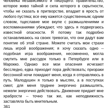
человека независимого и пишущего: правительство,
которое живо тайной и сила которого в скрытности,
чтобы не сказать в притворстве, впадает в ярость от
любого пустяка; все ему кажется существенным; одним
словом, тщеславие мое вкупе с размышлениями и
воспоминаниями убеждают, что здесь я подвергаюсь
известной опасности. Я потому так подробно
останавливаюсь на своих тревогах, что они дадут вам
понятие об этой стране. Можете считать мои страхи
лишь игрой воображения; я хочу сказать одно --
подобная игра воображения, несомненно, могла
смутить мне рассудок только в Петербурге или в
Марокко. Однако все мои опасения исчезают
бесследно, едва приходит пора действовать; призраки
бессонной ночи покидают меня, когда я отправляюсь в
путь. Малодушен я только в мыслях, а в поступках
смел; для меня труднее энергично размышлять,
нежели энергично действовать. Движение придает мне
храбрости -- точно так же, как неподвижность
заставляла быть мнительным.
З61