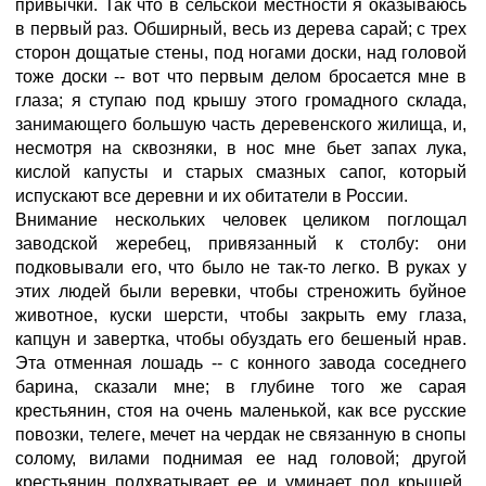
привычки. Так что в сельской местности я оказываюсь
в первый раз. Обширный, весь из дерева сарай; с трех
сторон дощатые стены, под ногами доски, над головой
тоже доски -- вот что первым делом бросается мне в
глаза; я ступаю под крышу этого громадного склада,
занимающего большую часть деревенского жилища, и,
несмотря на сквозняки, в нос мне бьет запах лука,
кислой капусты и старых смазных сапог, который
испускают все деревни и их обитатели в России.
Внимание нескольких человек целиком поглощал
заводской жеребец, привязанный к столбу: они
подковывали его, что было не так-то легко. В руках у
этих людей были веревки, чтобы стреножить буйное
животное, куски шерсти, чтобы закрыть ему глаза,
капцун и завертка, чтобы обуздать его бешеный нрав.
Эта отменная лошадь -- с конного завода соседнего
барина, сказали мне; в глубине того же сарая
крестьянин, стоя на очень маленькой, как все русские
повозки, телеге, мечет на чердак не связанную в снопы
солому, вилами поднимая ее над головой; другой
крестьянин подхватывает ее и уминает под крышей.