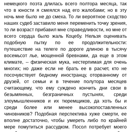
немецкого поэта длилась всего полтора месяца, так
что в юности я смеялся над его жалобами; но в эту
ночь мне было не до смеха. То ли вероятное сходство
наших судеб заставило меня переменить точку зрения,
то ли возраст прибавил мне справедливости, но мне от
всего сердца было жаль Коцебу. Нельзя оценивать
подобную пытку по ее продолжительности:
путешествие на телеге по дороге длиною в тысячу
восемьсот лье, мощенной бревнами, да еще в этом
климате, -- физическая мука, нестерпимая для очень
многих; но даже если не брать ее в расчет, кто не
посочувствует бедному иностранцу, оторванному от
друзей, от семьи и в течение полутора месяцев
считающему, что ему суждено кончить дни свои в
безымянных, безграничных пустынях, среди
злоумышленников и их тюремщиков, да хоть бы и
среди более или менее высокопоставленных
чиновников? Подобная перспектива хуже смерти, ее
вполне достаточно, чтобы умереть либо по крайней
мере помутиться рассудком. Посол потребует моего