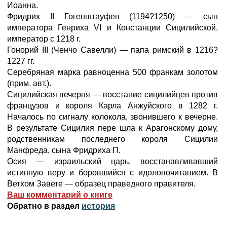
Иоанна.
Фридрих II Гогенштауфен (1194?1250) — сын
императора Генриха VI и Констанции Сицилийской,
император с 1218 г.
Гонорий III (Ченчо Савелли) — папа римский в 1216?
1227 гг.
Серебряная марка равноценна 500 франкам золотом
(прим. авт.).
Сицилийская вечерня — восстание сицилийцев против
французов и короля Карла Анжуйского в 1282 г.
Началось по сигналу колокола, звонившего к вечерне.
В результате Сицилия пере шла к Арагонскому дому,
родственникам последнего короля Сицилии
Манфреда, сына Фридриха П.
Осия — израильский царь, восстанавливавший
истинную веру и боровшийся с идолопочитанием. В
Ветхом Завете — образец праведного правителя.
Ваш комментарий о книге
Обратно в раздел
история