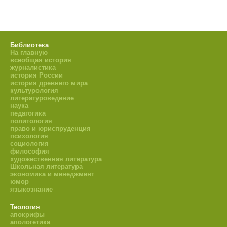
Библиотека
На главную
всеобщая история
журналистика
история России
история древнего мира
культурология
литературоведение
наука
педагогика
политология
право и юриспруденция
психология
социология
философия
художественная литература
Школьная литература
экономика и менеджмент
юмор
языкознание
Теология
апокрифы
апологетика