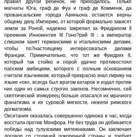
правил другой ребенок, не приходилось. Только
магнаты Юга, граф де Фуа и граф де Комменж, да
провансальские города Авиньона остаются верны
общему делу. Империю, от которой формально зависят
земли за Роной, надежно закрепил за Фридрихом II
преемник Иннокентия III Гоно?рий III
; а император
слишком занят германскими и итальянскими делами,
чтобы по?настоящему интересоваться делами
Франции. Примечательно, что тот же Фридрих II,
который так стойко и порой удачно противостоял
папским амбициям, которого с полным основанием
считали язычником, который прекрасно знал лирику на
языке «ок», всегда был врагом катаров и издал против
них один из самых строгих законов. Несомненно, сей
скептический эпикуреец больше опасался их мрачного
фанатизма и их суровой мягкости, нежели римского
догматизма.
Окситания оказалась совершенно одинока в час, когда
восстала против Монфора. Не без труда он добивается
победы над тулузскими мятежниками. Он заключает
договор со столицей покоренной страны и требует