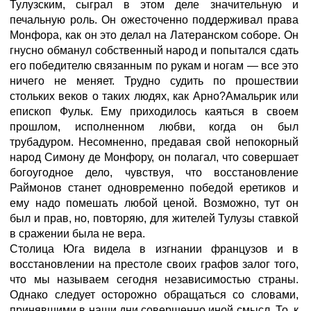
Тулузским, сыграл в этом деле значительную и
печальную роль. Он ожесточенно поддерживал права
Монфора, как он это делал на Латеранском соборе. Он
гнусно обманул собственный народ и попытался сдать
его победителю связанным по рукам и ногам — все это
ничего не меняет. Трудно судить по прошествии
стольких веков о таких людях, как Арно?Амальрик или
епископ Фульк. Ему приходилось каяться в своем
прошлом, исполненном любви, когда он был
трубадуром. Несомненно, предавая свой непокорный
народ Симону де Монфору, он полагал, что совершает
богоугодное дело, чувствуя, что восстановление
Раймонов станет одновременно победой еретиков и
ему надо помешать любой ценой. Возможно, тут он
был и прав, но, повторяю, для жителей Тулузы ставкой
в сражении была не вера.
Столица Юга видела в изгнании французов и в
восстановлении на престоле своих графов залог того,
что мы называем сегодня независимостью страны.
Однако следует осторожно обращаться со словами,
принявшими в наши дни совершенно иной смысл. То, к