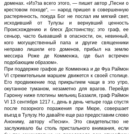
доменах. «Из?за всего этого, — пишет автор „Песни о
крестовом походе“, — народ пришел в совершенную
растерянность, покуда Бог не послал им мягкий свет,
исходивший от Тулузы и вернувший ценность
Происхождению и блеск Достоинству; это граф, ее
сеньор, часто бывавший в опасности, он, невинный,
кого могущественный папа и другие священники
неправо лишили его доменов, прибыл на землю
мессира Роже де Комменжа, где был встречен
подобающим образом».
При поддержке графов де Комменжа и де Фуа Раймон
VI стремительным маршем движется к своей столице.
Его продвижение под прикрытием чащи в это утро,
окутанное туманом, незаметно для врагов. Перейдя
Гаронну ниже плотины мельниц Базакля, граф Раймон
VI 13 сентября 1217 г., день в день четыре года спустя
после позорного поражения при Мюре, совершает
въезд в Тулузу. Но давайте еще раз предоставим слово
Анониму, автору «Песни». Это свидетельство не
заслуживало бы столь пристального внимания, если