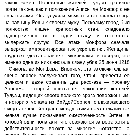
замок Бокер. Положение жителей Тулузы трагично
почти так же, как и положение Алисы де Монфор с ее
соратниками. Она улучила момент и отправила гонца
на равнину Роны к своему мужу. Поскольку город был
полностью лишен крепостных стен, следовало
одновременно вести одну осаду и готовиться
выдержать другую. Все атаки Монфора сначала
выдержат импровизированные укрепления. Женщины
трудятся здесь наравне с мужчинами, и говорят, что
именно одна из них снискала славу, убив 25 июня 1218
г. Симона де Монфора. Впрочем, эта заключительная
сцена эпопеи заслуживает того, чтобы привести ее
целиком и даже сравнить два рассказа — хронику
Анонима, который описывает ликование жителей
Тулузы, видящих своего великого врага поверженным,
и историю монаха из Во?де?Сернея, оплакивающего
смерть героя. Контраст между этими памятниками как
нельзя лучше показывает ожесточенность битвы, в
которой одни полагали, что сражаются за веру, хотя в
действительности воюют за мирские богатства, а