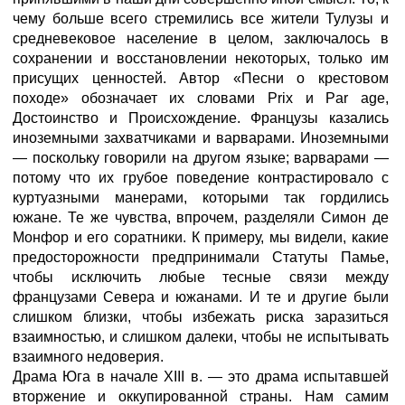
чему больше всего стремились все жители Тулузы и
средневековое население в целом, заключалось в
сохранении и восстановлении некоторых, только им
присущих ценностей. Автор «Песни о крестовом
походе» обозначает их словами Prix и Par age,
Достоинство и Происхождение. Французы казались
иноземными захватчиками и варварами. Иноземными
— поскольку говорили на другом языке; варварами —
потому что их грубое поведение контрастировало с
куртуазными манерами, которыми так гордились
южане. Те же чувства, впрочем, разделяли Симон де
Монфор и его соратники. К примеру, мы видели, какие
предосторожности предпринимали Статуты Памье,
чтобы исключить любые тесные связи между
французами Севера и южанами. И те и другие были
слишком близки, чтобы избежать риска заразиться
взаимностью, и слишком далеки, чтобы не испытывать
взаимного недоверия.
Драма Юга в начале XIII в. — это драма испытавшей
вторжение и оккупированной страны. Нам самим