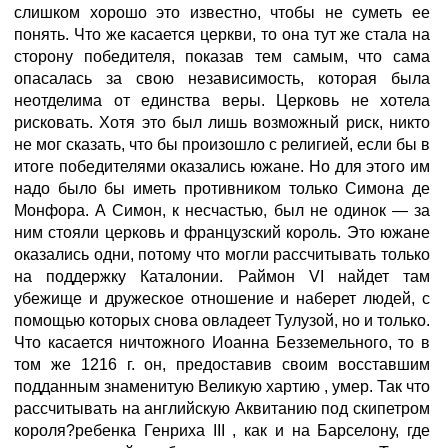
слишком хорошо это известно, чтобы не суметь ее
понять. Что же касается церкви, то она тут же стала на
сторону победителя, показав тем самым, что сама
опасалась за свою независимость, которая была
неотделима от единства веры. Церковь не хотела
рисковать. Хотя это был лишь возможный риск, никто
не мог сказать, что бы произошло с религией, если бы в
итоге победителями оказались южане. Но для этого им
надо было бы иметь противником только Симона де
Монфора. А Симон, к несчастью, был не одинок — за
ним стояли церковь и французский король. Это южане
оказались одни, потому что могли рассчитывать только
на поддержку Каталонии. Раймон VI найдет там
убежище и дружеское отношение и наберет людей, с
помощью которых снова овладеет Тулузой, но и только.
Что касается ничтожного Иоанна Безземельного, то в
том же 1216 г. он, предоставив своим восставшим
подданным знаменитую Великую хартию
, умер. Так что
рассчитывать на английскую Аквитанию под скипетром
короля?ребенка Генриха III
, как и на Барселону, где