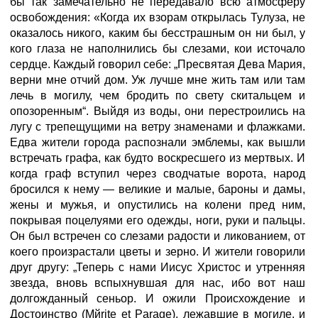
бы так замечательно не передавало всю атмосферу
освобождения: «Когда их взорам открылась Тулуза, не
оказалось никого, каким бы бесстрашным он ни был, у
кого глаза не наполнились бы слезами, кои источало
сердце. Каждый говорил себе: „Пресвятая Дева Мария,
верни мне отчий дом. Уж лучше мне жить там или там
лечь в могилу, чем бродить по свету скитальцем и
опозоренным“. Выйдя из воды, они перестроились на
лугу с трепещущими на ветру знаменами и флажками.
Едва жители города распознали эмблемы, как вышли
встречать графа, как будто воскресшего из мертвых. И
когда граф вступил через сводчатые ворота, народ
бросился к нему — великие и малые, бароны и дамы,
жены и мужья, и опустились на колени пред ним,
покрывая поцелуями его одежды, ноги, руки и пальцы.
Он был встречен со слезами радости и ликованием, от
коего произрастали цветы и зерно. И жители говорили
друг другу: „Теперь с нами Иисус Христос и утренняя
звезда, вновь вспыхнувшая для нас, ибо вот наш
долгожданный сеньор. И ожили Происхождение и
Достоинство (Mйrite et Parage), лежавшие в могиле, и