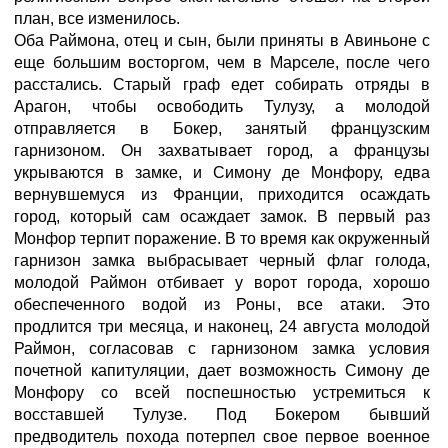
план, все изменилось.
Оба Раймона, отец и сын, были приняты в Авиньоне с
еще большим восторгом, чем в Марселе, после чего
расстались. Старый граф едет собирать отряды в
Арагон, чтобы освободить Тулузу, а молодой
отправляется в Бокер, занятый французским
гарнизоном. Он захватывает город, а французы
укрываются в замке, и Симону де Монфору, едва
вернувшемуся из Франции, приходится осаждать
город, который сам осаждает замок. В первый раз
Монфор терпит поражение. В то время как окруженный
гарнизон замка выбрасывает черный флаг голода,
молодой Раймон отбивает у ворот города, хорошо
обеспеченного водой из Роны, все атаки. Это
продлится три месяца, и наконец, 24 августа молодой
Раймон, согласовав с гарнизоном замка условия
почетной капитуляции, дает возможность Симону де
Монфору со всей поспешностью устремиться к
восставшей Тулузе. Под Бокером бывший
предводитель похода потерпел свое первое военное