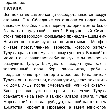
поражение.
ТУЛУЗА
Вся война до самого конца сосредотачивается вокруг
столицы Юга. Обладание ею становится подлинным
смыслом борьбы, и этот период истории можно было
бы назвать тулузской эпопеей. Вооруженный Симон
стоит перед городом, формально принадлежащим ему.
Неизвестно, какие чувства он испытывает. Монфор
считает преступлением верность, которую жители
Тулузы хранят своему законному суверену. В какой?то
момент он спрашивает себя: не лучше ли полностью
разрушить Тулузу. Выждав, он входит туда как в
завоеванный город, беря заложников, грабя и
предавая огню три четверти строений. Тогда жители
Тулузы опять восстают, и французам удается захватить
их дома лишь после смертельной уличной схватки.
Здесь речь идет уже не о ереси — население Тулузы
сражается не за веру, а за свои алтари и очаги. Фульк
Марсельский, некогда трубадур, ставший настоятелем
аббатства Торонет в Провансе, а затем епископом