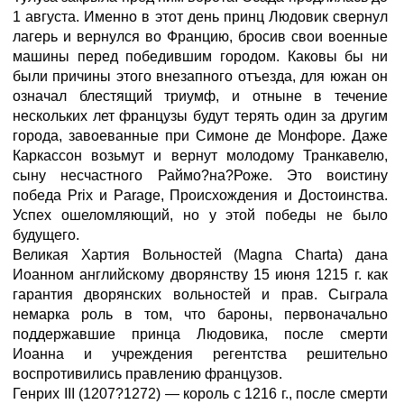
1 августа. Именно в этот день принц Людовик свернул
лагерь и вернулся во Францию, бросив свои военные
машины перед победившим городом. Каковы бы ни
были причины этого внезапного отъезда, для южан он
означал блестящий триумф, и отныне в течение
нескольких лет французы будут терять один за другим
города, завоеванные при Симоне де Монфоре. Даже
Каркассон возьмут и вернут молодому Транкавелю,
сыну несчастного Раймо?на?Роже. Это воистину
победа Prix и Parage, Происхождения и Достоинства.
Успех ошеломляющий, но у этой победы не было
будущего.
Великая Хартия Вольностей (Magna Charta) дана
Иоанном английскому дворянству 15 июня 1215 г. как
гарантия дворянских вольностей и прав. Сыграла
немарка роль в том, что бароны, первоначально
поддержавшие принца Людовика, после смерти
Иоанна и учреждения регентства решительно
воспротивились правлению французов.
Генрих III (1207?1272) — король с 1216 г., после смерти