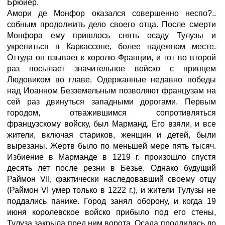
Брюйер.
Амори де Монфор оказался совершенно неспо?..
собным продолжить дело своего отца. После смерти
Монфора ему пришлось снять осаду Тулузы и
укрепиться в Каркассоне, более надежном месте.
Оттуда он взывает к королю Франции, и тот во второй
раз посылает значительное войско с принцем
Людовиком во главе. Одержанные недавно победы
над Иоанном Безземельным позволяют французам на
сей раз двинуться западными дорогами. Первым
городом, отважившимся сопротивляться
французскому войску, был Марманд. Его взяли, и все
жители, включая стариков, женщин и детей, были
вырезаны. Жертв было по меньшей мере пять тысяч.
Избиение в Марманде в 1219 г. произошло спустя
десять лет после резни в Безье. Однако будущий
Раймон VII, фактически наследовавший своему отцу
(Раймон VI умер только в 1222 г.), и жители Тулузы не
поддались панике. Город занял оборону, и когда 19
июня королевское войско прибыло под его стены,
Тулуза закрыла пред ним ворота. Осада продлилась до