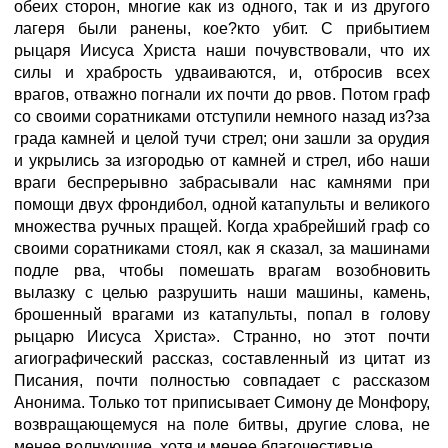
обеих сторон, многие как из одного, так и из другого
лагеря были ранены, кое?кто убит. С прибытием
рыцаря Иисуса Христа наши почувствовали, что их
силы и храбрость удваиваются, и, отбросив всех
врагов, отважно погнали их почти до рвов. Потом граф
со своими соратниками отступили немного назад из?за
града камней и целой тучи стрел; они зашли за орудия
и укрылись за изгородью от камней и стрел, ибо наши
враги беспрерывно забрасывали нас камнями при
помощи двух фрондибол, одной катапульты и великого
множества ручных пращей. Когда храбрейший граф со
своими соратниками стоял, как я сказал, за машинами
подле рва, чтобы помешать врагам возобновить
вылазку с целью разрушить наши машины, камень,
брошенный врагами из катапульты, попал в голову
рыцарю Иисуса Христа». Странно, но этот почти
агиографический рассказ, составленный из цитат из
Писания, почти полностью совпадает с рассказом
Анонима. Только тот приписывает Симону де Монфору,
возвращающемуся на поле битвы, другие слова, не
менее волнующие, хотя и менее благочестивые.