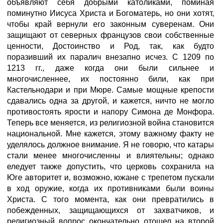
объявляют себя добрыми католиками, поминая
поминутно Иисуса Христа и Богоматерь, но они хотят,
чтобы край вернули его законным суверенам. Они
защищают от северных французов свои собственные
ценности, Достоинство и Род, так, как будто
поразивший их паралич внезапно исчез. С 1209 по
1213 гг., даже когда они были сильнее и
многочисленнее, их постоянно били, как при
Кастельнодари и при Мюре. Самые мощные крепости
сдавались одна за другой, и кажется, ничто не могло
противостоять ярости и напору Симона де Монфора.
Теперь все меняется, из религиозной война становится
национальной. Мне кажется, этому важному факту не
уделялось должное внимание. Я не говорю, что катары
стали менее многочисленны и влиятельны; однако
еледует также допустить, что церковь сохранила на
Юге авторитет и, возможно, южане с трепетом пускали
в ход оружие, когда их противниками были воины
Христа. С того момента, как они превратились в
побежденных, защищающихся от захватчиков, и
религиозный вопрос окончательно отошел на второй