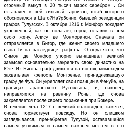
огромный выкуп в 30 тысяч марок серебром
. Он
оставляет в ней сильный гарнизон, штаб которого
обосновался в Шато?На?рбонне, бывшей резиденции
графов Тулузских. В октябре 1216 г. Монфор покидает
укрощенный, как он полагает, город, оставив в нем
свою жену, Алису де Монморанси. Сначала он
отправляется в Бигор, где женит своего младшего
сына Ги на наследнице графства. Отсюда ясно, что
Симон де Монфор упорно вынашивал великий
замысел основательно закрепить свою династию на
Юге. Из Бигора граф движется на восток, мимоходом
захватывая крепость Монгренье, принадлежавшую
графу де Фуа. Он укрепляет свои позиции в Фенуйе, на
границах арагонского Руссильона, и, наконец,
направляется на равнину Роны, где снова
закрепляется после своего поражения при Бокере.
В течение лета 1217 г. великий полководец, кажется,
снова торжествует повсюду. Но он слишком
заглядывался, пренебрегая Тулузой, остававшейся
самым уязвимым и самым важным местом в его