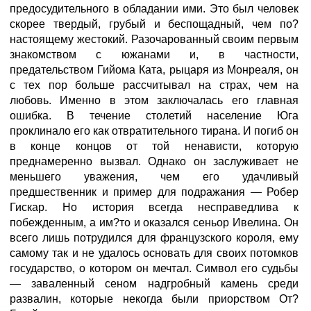
предосудительного в обладании ими. Это был человек
скорее твердый, грубый и беспощадный, чем по?
настоящему жестокий. Разочарованный своим первым
знакомством с южанами и, в частности,
предательством Гийома Ката, рыцаря из Монреаля, он
с тех пор больше рассчитывал на страх, чем на
любовь. Именно в этом заключалась его главная
ошибка. В течение столетий население Юга
проклинало его как отвратительного тирана. И погиб он
в конце концов от той ненависти, которую
преднамеренно вызвал. Однако он заслуживает не
меньшего уважения, чем его удачливый
предшественник и пример для подражания — Робер
Гискар. Но история всегда несправедлива к
побежденным, а им?то и оказался сеньор Ивелина. Он
всего лишь потрудился для французского короля, ему
самому так и не удалось основать для своих потомков
государство, о котором он мечтал. Символ его судьбы
— заваленный сеном надгробный камень среди
развалин, которые некогда были приорством От?