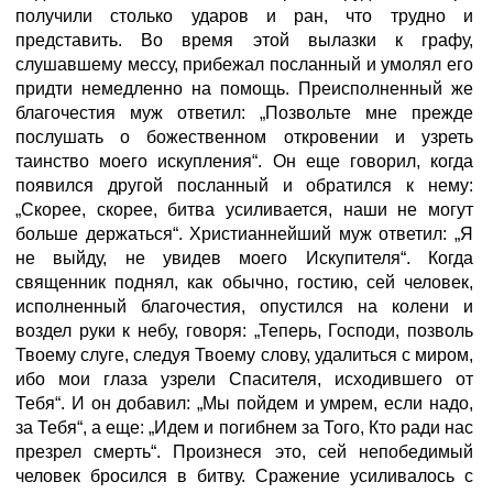
получили столько ударов и ран, что трудно и
представить. Во время этой вылазки к графу,
слушавшему мессу, прибежал посланный и умолял его
придти немедленно на помощь. Преисполненный же
благочестия муж ответил: „Позвольте мне прежде
послушать о божественном откровении и узреть
таинство моего искупления“. Он еще говорил, когда
появился другой посланный и обратился к нему:
„Скорее, скорее, битва усиливается, наши не могут
больше держаться“. Христианнейший муж ответил: „Я
не выйду, не увидев моего Искупителя“. Когда
священник поднял, как обычно, гостию, сей человек,
исполненный благочестия, опустился на колени и
воздел руки к небу, говоря: „Теперь, Господи, позволь
Твоему слуге, следуя Твоему слову, удалиться с миром,
ибо мои глаза узрели Спасителя, исходившего от
Тебя“. И он добавил: „Мы пойдем и умрем, если надо,
за Тебя“, а еще: „Идем и погибнем за Того, Кто ради нас
презрел смерть“. Произнеся это, сей непобедимый
человек бросился в битву. Сражение усиливалось с