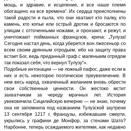
мощь, и здравие, и исцеление, и все наше племя
обогащено на все времена“. Их сердца преисполнены
такой радости и пыла, что они хватают кто палку, кто
камень, кто копье или острый дротик и бросаются по
улицам с отточенными ножами, и пронзают, и режут, и
уничтожают пойманных французов, крича: „Тулуза!
Сегодня настал день, когда уберется вон лжесеньор со
всем своим дрянным отродьем, ибо на защиту права
встает Бог, ведь преданный граф с маленьким отрядом
так показал себя, что вернул Тулузу“».
Подобные интонации — не ложный пафос, даже если в
них и есть некоторое поэтическое преувеличение. В
нем весь народ, охваченный желанием вновь обрести
свои собственные ценности. Он жестоко мстит
захватчикам за череду мрачных лет. История
увековечила Сицилийскую вечерню
— не знаю, почему
она не запомнила под названием Тулузской заутрени
13 сентября 1217 г. Французы, избежавшие смерти,
укрылись у графини де Монфор, за стенами Шато?
Нарбонне, теперь осаждаемого жителями, как недавно