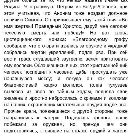
другие бились за то, что нельзя назвать иначе как
Родина. Я ограничусь Петром из Во?де?Сернея, при
этом учитывая, что Аноним тоже воздает должное
величию Симона. Он приписывает ему такой клич: «Во
имя жертвы! Праведный Христос, даруй мне сегодня
телесную смерть или победу!» Но вот слова
цистерцианского монаха: «Благородному графу
сообщили, что его враги взялись за оружие и украдкой
собрались внутри укреплений, подле рва. При сей
вести граф, слушавший заутреню, велел приготовить
ему доспехи. Облачившись в них, этот христианнейший
человек поспешил к часовне, дабы прослушать уже
начавшуюся мессу; и покуда он как человек
благочестивый жарко молился, толпа тулузцев
вылезла из рвов по тайным ходам, подняла свои
знамена и яростно набросилась с криками и воплями
на наших, охранявших метательные орудия подле рва.
Прочие враги, появившиеся с другой стороны, тоже
направились к лагерю. Поднялась тревога; наши
побежали за оружием, но, прежде чем они
подготовились, стоявшие на страже орудий и лагеря