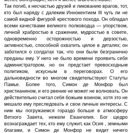
Так погиб, к несчастью друзей и ликованию врагов, тот,
кто был наряду с далеким Иннокентием III чуть ли не
самой видной фигурой крестового похода. Он обладал
всеми качествами великого полководца — упорством,
личной храбростью в сражении, мудростью в совете,
одновременно осторожностью и дерзостью,
активностью, способной охватить целое в деталях; он
заботился о солдатах так, что они были безгранично
преданы ему. У него не было времени проявить себя
администратором, но он предстает превосходным
политиком, искусным в переговорах. О его
дальновидности во многом свидетельствуют Статуты
Памье. Более того, Симон де Монфор был
христианином, и его рвение не может не волновать. Он
действительно считал себя божьим воином, хотя это не
мешало ему преследовать и свои личные интересы. С
ним мы погружаемся гораздо больше в атмосферу
Ветхого Завета, нежели Евангелия. Бог щедро
вознаграждает тех, кто ему служит, как Осия
, земными
благами, и Симон де Монфор не видит ничего