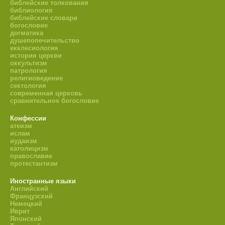
библейские толкования
библиология
библейские словари
богословие
догматика
душепопечительство
екклесиология
история церкви
оккультизм
патрология
религиоведение
сектология
современная церковь
сравнительное богословие
Конфессии
атеизм
ислам
иудаизм
католицизм
православие
протестантизм
Иностранные языки
Английский
Французский
Немецкий
Иврит
Японский