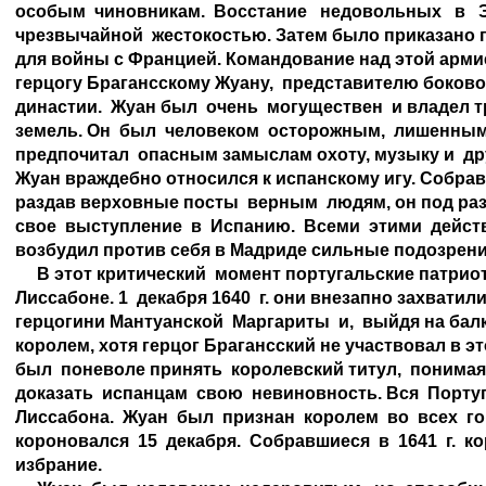
особым  чиновникам.  Восстание   недовольных   в   Э
чрезвычайной  жестокостью. Затем было приказано п
для войны с Францией. Командование над этой армие
герцогу Брагансскому Жуану,  представителю боково
династии.  Жуан был  очень  могуществен  и владел т
земель. Он  был  человеком  осторожным,  лишенным  
предпочитал  опасным замыслам охоту, музыку и  дру
Жуан враждебно относился к испанскому игу. Собрав 
раздав верховные посты  верным  людям, он под ра
свое  выступление  в  Испанию.  Всеми  этими  дейст
возбудил против себя в Мадриде сильные подозрения
     В этот критический  момент португальские патри
Лиссабоне. 1  декабря 1640  г. они внезапно захватил
герцогини Мантуанской  Маргариты  и,  выйдя на балк
королем, хотя герцог Брагансский не участвовал в эт
был  поневоле принять  королевский титул,  понимая, 
доказать  испанцам  свою  невиновность. Вся  Порту
Лиссабона.  Жуан  был  признан  королем  во  всех  го
короновался  15  декабря.  Собравшиеся  в  1641  г.  к
избрание.
