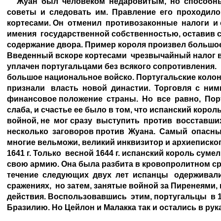
     Жуан  был  человеком  недаровитым,  но  способ
советы  и  следовать  им.  Правление  его  проходило 
кортесами. Он  отменил  противозаконные  налоги  и 
имения  государственной собственностью, оставив се
содержание двора. Пример короля произвел большое 
Введенный вскоре кортесами  чрезвычайный налог в
уплачен португальцами без всякого сопротивления.  
большое национальное войско. Португальские колони
признали   власть  новой  династии.  Торговля  с  ни
финансовое положение  страны.  Но  все  равно,  Пор
слаба, и счастье ее было в том, что испанский корол
войной, не  мог сразу  выступить  против  восставших
несколько  заговоров против  Жуана.  Самый  опасный
многие вельможи, великий инквизитор и архиепископ
1641 г. Только  весной 1644 г. испанский король суме
свою армию. Она была разбита в кровопролитном сраж
течение  следующих  двух  лет  испанцы   одерживали
сражениях,  но затем, занятые войной за Пиренеями,
действия. Воспользовавшись  этим, португальцы  в 16
Бразилию. Но Цейлон и Малакка так и остались в рука