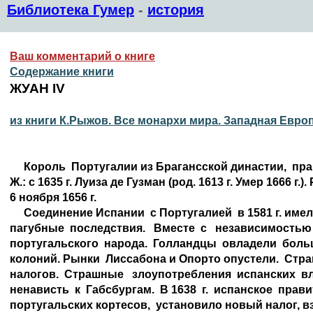
Библиотека Гумер
-
история
Ваш комментарий о книге
Содержание книги
ЖУАН IV
из книги К.Рыжов. Все монархи мира. Западная Евро
     Король  Португалии из Брагансской династии,  прав
Ж.: с 1635 г. Луиза де Гузман (род. 1613 г. Умер 1666 г.). 
6 ноября 1656 г.

     Соединение Испании  с Португалией  в 1581 г. име
пагубные  последствия.   Вместе  с   независимостью
португальского  народа.  Голландцы  овладели  боль
колоний. Рынки  Лиссабона и Опорто опустели.  Стра
налогов.  Страшные   злоупотребления  испанских  в
ненависть  к  Габсбургам.  В 1638  г.  испанское  прав
португальских кортесов,  установило новый налог, в