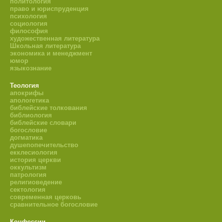
политология
право и юриспруденция
психология
социология
философия
художественная литература
Школьная литература
экономика и менеджмент
юмор
языкознание
Теология
апокрифы
апологетика
библейские толкования
библиология
библейские словари
богословие
догматика
душепопечительство
екклесиология
история церкви
оккультизм
патрология
религиоведение
сектология
современная церковь
сравнительное богословие
Конфессии