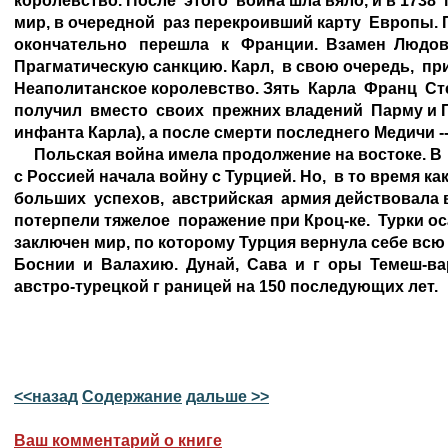
королевство. После  этого  война шла вяло, и в 1738  
мир, в очередной  раз перекроивший карту  Европы. 
окончательно   перешла   к   Франции.  Взамен  Людови
Прагматическую санкцию. Карл,  в свою очередь,  пр
Неаполитанское королевство. Зять  Карла  Франц  Сте
получил  вместо  своих  прежних владений  Парму и 
инфанта Карла), а после смерти последнего Медичи -- 
     Польская война имела продолжение на востоке. В  
с Россией начала войну с Турцией. Но,  в то время как
больших  успехов,  австрийская  армия действовала вя
потерпели тяжелое  поражение при Кроц-ке.  Турки о
заключен мир, по которому Турция вернула себе всю 
Боснии  и  Валахию.  Дунай,  Сава  и  г  оры  Темеш-ва
австро-турецкой г раницей на 150 последующих лет.

<<назад
Содержание
дальше >>
Ваш комментарий о книге