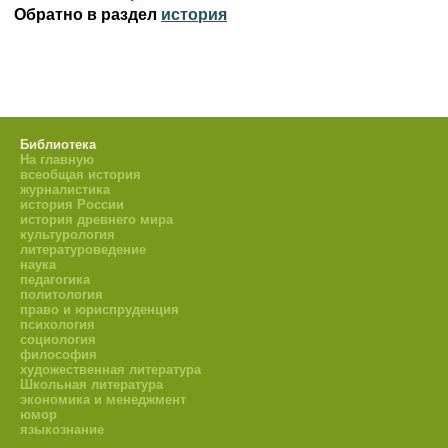
Обратно в раздел
история
Библиотека
На главную
всеобщая история
журналистика
история России
история древнего мира
культурология
литературоведение
наука
педагогика
политология
право и юриспруденция
психология
социология
философия
художественная литература
Школьная литература
экономика и менеджмент
юмор
языкознание