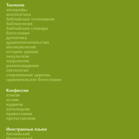
Теология
апокрифы
апологетика
библейские толкования
библиология
библейские словари
богословие
догматика
душепопечительство
екклесиология
история церкви
оккультизм
патрология
религиоведение
сектология
современная церковь
сравнительное богословие
Конфессии
атеизм
ислам
иудаизм
католицизм
православие
протестантизм
Иностранные языки
Английский
Французский