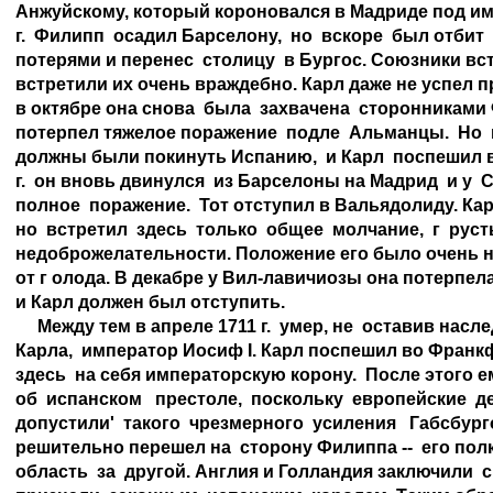
Анжуйскому, который короновался в Мадриде под име
г.  Филипп  осадил Барселону,  но  вскоре  был отбит 
потерями и перенес  столицу  в Бургос. Союзники вст
встретили их очень враждебно. Карл даже не успел при
в октябре она снова  была  захвачена  сторонниками Фи
потерпел тяжелое поражение  подле  Альманцы.  Но  
должны были покинуть Испанию,  и Карл  поспешил в
г.  он вновь двинулся  из Барселоны на Мадрид  и у  
полное  поражение.  Тот отступил в Вальядолиду. Кар
но  встретил  здесь  только  общее  молчание,  г  руст
недоброжелательности. Положение его было очень н
от г олода. В декабре у Вил-лавичиозы она потерпела
и Карл должен был отступить.

     Между тем в апреле 1711 г.  умер, не  оставив нас
Карла,  император Иосиф I. Карл поспешил во Франкф
здесь  на себя императорскую корону.  После этого е
об  испанском   престоле,  поскольку  европейские  де
допустили'  такого  чрезмерного  усиления   Габсбургов.
решительно перешел на  сторону Филиппа --  его пол
область  за  другой. Англия и Голландия заключили  с  н