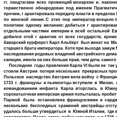
гг.  ландтагами  всех  провинций монархии  и,  наконец, 
торжественно  обнародован  под  именем  Прагматичес
прочим, г арантировала передачу власти в пределах 
по  женской  линии. С  этих  пор  император всецело
политики  одному  желанию: добиться  г  арантирова
отдельными частями  империи и  всей  остальной  Ев
добился  этой  г  арантии  от  всех  государств,  кроме
баварский курфюрст Карл Альберт  был женат на  Ма
старшего брата императора. Хотя при выходе замуж М
наследования родовых владений австрийского дома, 
санкции, имела на них больше прав, чем дочь самого 
     Последние  годы правления Карла VI были не  так 
стоили Австрии  потери нескольких  прекрасных пров
Польское  наследство Австрия вела войну  с Францие
1733  г.  французы  и пьемонтцы вступили  в  Милан,  
командованием  инфанта   Карла  вторглась   в  Южную  
сорокатысчная имперская армия попыталась пробитьс
Пармой   была   остановлена  французскими  и  сарди
нескольких  бесплодных  сражений  австрийцы отступи
удалось больше утвердиться  в  Южной Италии,  где