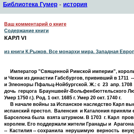
Библиотека Гумер
-
история
Ваш комментарий о книге
Содержание книги
КАРЛ VI
из книги К.Рыжов. Все монархи мира. Западная Евро
     Император "Священной Римской империи", король
и Чехии из династии Габсбургов, прививший в 1711  --
и Элеоноры Пфальц-Нойбургской. Ж.: с  23  апр. 1708  
дочь  герцога  Брауншвейг-Вольфенбюттельского Людв
Умер 1750 г.). Род. 1 окт. 1685 г. Умер 20 окт. 1740 г.

     В начале войны за Испанское наследство Карл вы
испанский престол.  Валенсия  и Каталония приняли 
Барселона была  взята штурмом. В 1703  г. Карл  пров
королем. Его поддержали жители Гранады и  Арагона,
--  Кастилия -- сохранила  нерушимую  верность  внуку