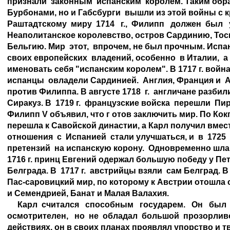
признали  законным  испанским  королем. Таким образ
Бурбонами, но и Габсбурги  вышли из этой войны с 
Раштадтскому  миру  1714   г.,  Филипп   должен  был  
Неаполитанское королевство, остров Сардинию, Тоск
Бельгию. Мир  этот,  впрочем, не был прочным. Испа
своих европейских  владений, особенно  в Италии,  а 
именовать себя "испанским королем". В 1717 г. война
испанцы  овладели Сардинией.  Англия, Франция и  
против Филиппа. В августе 1718  г.  англичане разбили
Сиракуз. В  1719 г.  французские войска  перешли  Пире
Филипп V объявил, что г отов заключить мир. По Ко
перешла к Савойской династии, а Карл получил вмест
отношения  с  Испанией  стали улучшаться, и  в  1725  г
претензий  на испанскую корону.  Одновременно шла в
1716 г. принц Евгений одержал большую победу у Пет
Белграда. В  1717 г.  австрийцы взяли  сам Белград. В 
Пас-саровицкий мир, по которому к Австрии отошла 
и Семендрией, Банат и Малая Валахия.

     Карл  считался   способным   государем.   Он   был 
осмотрителен,   но  не  обладал  большой  прозорлив
действиях, он в своих планах проявлял упорство и тв