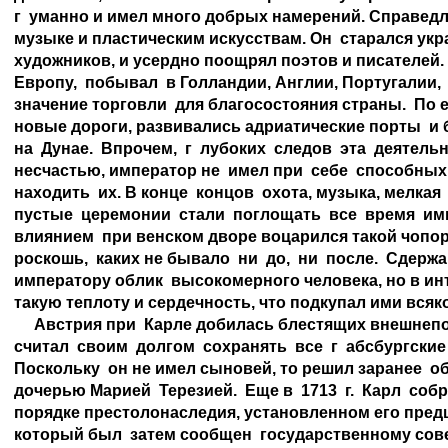
г  уманно и имел много добрых намерений. Справедл
музыке и пластическим искусствам. Он  старался укра
художников, и усердно поощрял поэтов и писателей.
Европу,  побывал  в Голландии, Англии, Португалии, 
значение торговли  для благосостояния страны.  По 
новые дороги, развивались адриатические порты  и
на  Дунае.  Впрочем,  г  лубоких  следов  эта  деятельн
несчастью, император не  имел при  себе  способных  
находить  их. В конце  концов  охота, музыка, мелкая
пустые  церемонии  стали  поглощать  все  время  им
влиянием  при венском дворе воцарился такой чопорн
роскошь,  каких не бывало  ни  до,  ни  после.  Сдер
императору облик  высокомерного человека, но в ин
такую теплоту и сердечность, что подкупал ими всяког
     Австрия при  Карле добилась блестящих внешнепо
считал  своим  долгом  сохранять  все  г  абсбургски
Поскольку  он не имел сыновей, то решил заранее  об
дочерью Марией  Терезией.  Еще в  1713  г.  Карл  соб
порядке престолонаследия, установленном его предш
который был  затем сообщен  государственному совету