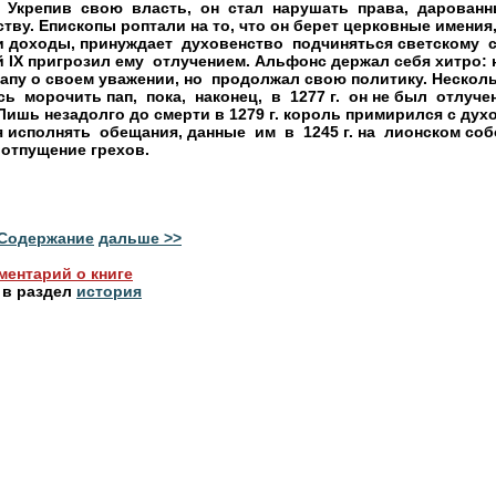
  Укрепив  свою  власть,  он  стал  нарушать  права,  дарованн
тву. Епископы роптали на то, что он берет церковные имения,
и доходы, принуждает  духовенство  подчиняться светскому  су
 IX пригрозил ему  отлучением. Альфонс держал себя хитро: н
апу о своем уважении, но  продолжал свою политику. Нескольк
  морочить пап,  пока,  наконец,  в  1277 г.  он не был  отлучен
Лишь незадолго до смерти в 1279 г. король примирился с духо
 исполнять  обещания, данные  им  в  1245 г. на  лионском собо
отпущение грехов.

Содержание
дальше >>
ментарий о книге
 в раздел
история