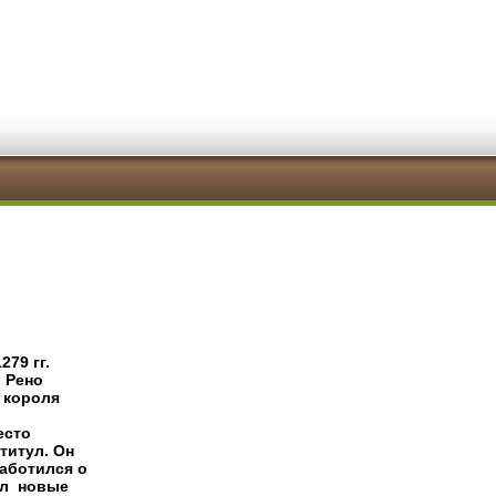
79 гг.

 Рено

 короля

сто

итул. Он

аботился о

л  новые
