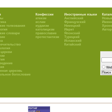
я
Конфессии
Иностранные языки
Катал
фы
атеизм
Английский
Новые
тика
ислам
Французский
Имен
кие толкования
иудаизм
Немецкий
Хроно
огия
католицизм
Иврит
Авто
кие словари
православие
Японский
вие
протестантизм
Турецкий
ка
Испанский
ечительство
Китайский
ология
 церкви
изм
гия
ведение
гия
We
нная церковь
ельное богословие