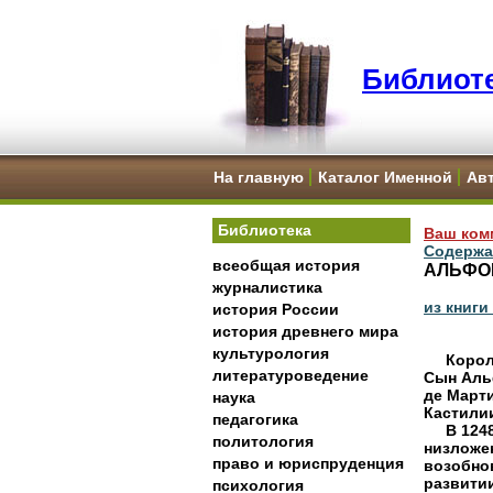
Библиоте
На главную
Каталог Именной
Ав
Библиотека
Ваш ком
Содержа
всеобщая история
АЛЬФОН
журналистика
из книги
история России
история древнего мира
культурология
     Кор
литературоведение
Сын Альф
де Марти
наука
Кастилии 
педагогика
     В 12
политология
низложен
право и юриспруденция
возобнов
развитии
психология