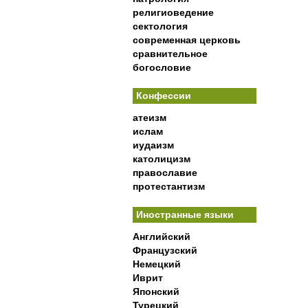
религиоведение
сектология
современная церковь
сравнительное
богословие
Конфессии
атеизм
ислам
иудаизм
католицизм
православие
протестантизм
Иностранные языки
Английский
Французский
Немецкий
Иврит
Японский
Турецкий