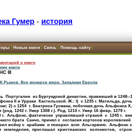
ка Гумер
-
история
торы
Новые книги
Связь
Помощь сайту
ментарий о книге
ние книги
С III
 К.Рыжов. Все монархи мира. Западная Европа
оль  Португалии  из Бургундской династии, правивший в 1248--12
онса II и Урраки  Кастильской. Ж.: I)  с 1235 г. Матильда, дочь
ни; 2) с 1254  г. Беатриса Гусмана, побочная дочь Альфонса X,
(род. 1242 г. Умер 1308 г.). Род. 1210 г. Умер 16 февр. 1279 г.

48 г.  Альфонс, фактически  управлявший страной  с  1245 г.  вме
ного брата  Санчо, принял с  согласия кортесов королевский т
ил войну с  арабами  и покорил  всю  Альгарвию.  Альфонс з
  земледелия,  приглашал  христианских   колонистов,   строи