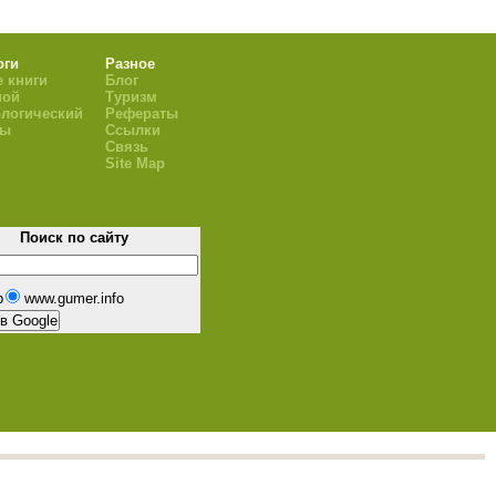
оги
Разное
 книги
Блог
ной
Туризм
логический
Рефераты
ры
Ссылки
Связь
Site Map
Поиск по сайту
b
www.gumer.info