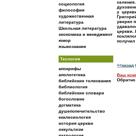
селения.
социология
духовенс
философия
у  церкв
художественная
Григорий
уверял п
литература
удавалось
Школьная литература
церкви. 
экономика и менеджмент
поклялся
юмор
получил 
языкознание
Теология
<<назад
апокрифы
апологетика
Ваш ком
Обратно
библейские толкования
библиология
библейские словари
богословие
догматика
душепопечительство
екклесиология
история церкви
оккультизм
патрология