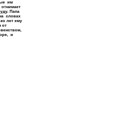
ые  им

 отнимает

ду. Папа

а  словах

о лет ему

 от

венством,

ре,  и
