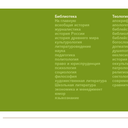
Библиотека
Теологи
На главную
апокри
всеобщая история
апологе
журналистика
библейс
история России
библиол
история древнего мира
библейс
культурология
богосло
литературоведение
догмати
наука
душепоп
педагогика
екклеси
политология
история
право и юриспруденция
оккульт
психология
патроло
социология
религио
философия
сектоло
художественная литература
совреме
Школьная литература
сравнит
экономика и менеджмент
юмор
языкознание